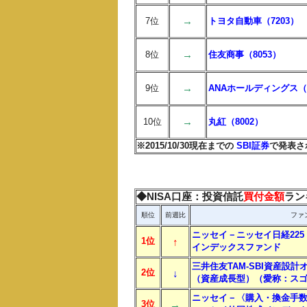
→
7位
トヨタ自動車（7203）
→
8位
住友商事（8053）
→
9位
ANAホールディングス（9
→
10位
丸紅（8002）
※2015/10/30現在までの
SBI証券
で発表さ
◆NISA口座：投資信託
買付金額
ラン
順位
前週比
ファ
ニッセイ－ニッセイ日経225
1位
↑
インデックスファンド
三井住友TAM-SBI資産設計
2位
↓
（資産成長型）（愛称：スゴ
ニッセイ－〈購入・換金手
3位
→