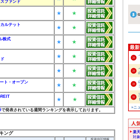
クスファンド
★
★
・カルテット
★
★
バル株式
★
★
最新
★
★
ンド
★
★
リート・オープン
★
★
EIT
★
★
»ニ
券
で発表されている週間ランキングを表示しております。
楽
キング
対
投資信託情報