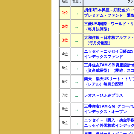
順位
前週比
ファ
損保J日本興亜－好配当グロー
1位
→
プレミアム・ファンド 通
三菱UFJ国際－ワールド・
2位
→
（毎月決算型）
大和住銀－日本株アルファ
3位
→
（毎月分配型）
ニッセイ－ニッセイ日経225
4位
→
インデックスファンド
三井住友TAM-SBI資産設計
5位
→
（資産成長型）（愛称：スゴ
楽天－楽天USリート・トリ
6位
→
（レアル）毎月分配型
7位
→
レオス－ひふみプラス
三井住友TAM-SMTグロー
8位
→
インデックス・オープン
ニッセイ－〈購入・換金手
9位
→
ニッセイ外国株式インデッ
日興－ラサール・グローバルR