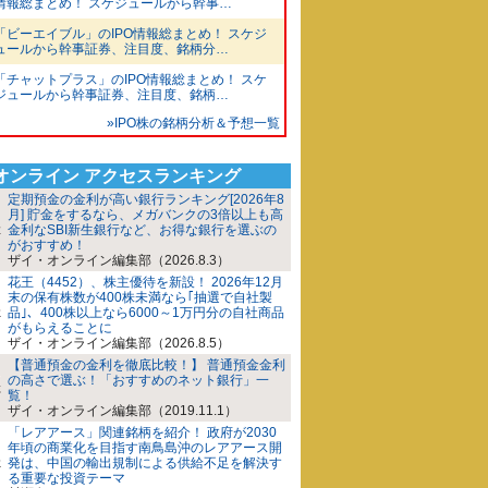
情報総まとめ！ スケジュールから幹事…
「ビーエイブル」のIPO情報総まとめ！ スケジ
ュールから幹事証券、注目度、銘柄分…
「チャットプラス」のIPO情報総まとめ！ スケ
ジュールから幹事証券、注目度、銘柄…
»IPO株の銘柄分析＆予想一覧
iオンライン アクセスランキング
定期預金の金利が高い銀行ランキング[2026年8
月] 貯金をするなら、メガバンクの3倍以上も高
金利なSBI新生銀行など、お得な銀行を選ぶの
がおすすめ！
ザイ・オンライン編集部（2026.8.3）
花王（4452）、株主優待を新設！ 2026年12月
末の保有株数が400株未満なら｢抽選で自社製
品｣、400株以上なら6000～1万円分の自社商品
がもらえることに
ザイ・オンライン編集部（2026.8.5）
【普通預金の金利を徹底比較！】 普通預金金利
の高さで選ぶ！「おすすめのネット銀行」一
覧！
ザイ・オンライン編集部（2019.11.1）
「レアアース」関連銘柄を紹介！ 政府が2030
年頃の商業化を目指す南鳥島沖のレアアース開
発は、中国の輸出規制による供給不足を解決す
る重要な投資テーマ