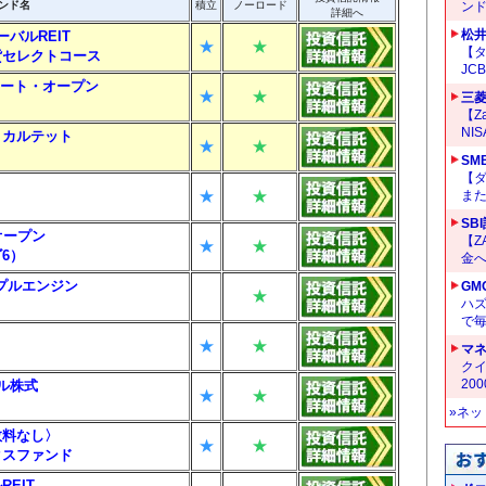
ンド名
積立
ノーロード
ン
詳細へ
松
バルREIT
★
★
【タ
貨セレクトコース
JC
リート・オープン
★
★
三菱
【Z
NI
・カルテット
★
★
SM
【
★
★
ま
SB
オープン
【Z
★
★
6）
金へ
プルエンジン
GM
★
ハ
で
★
★
マ
クイ
20
バル株式
★
★
»ネ
数料なし〉
★
★
クスファンド
EIT