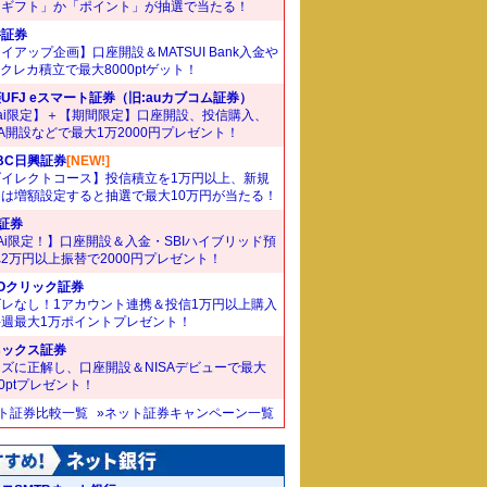
ドギフト」か「ポイント」が抽選で当たる！
井証券
イアップ企画】口座開設＆MATSUI Bank入金や
Bクレカ積立で最大8000ptゲット！
UFJ eスマート証券（旧:auカブコム証券）
ai限定】＋【期間限定】口座開設、投信購入、
SA開設などで最大1万2000円プレゼント！
BC日興証券
[NEW!]
ダイレクトコース】投信積立を1万円以上、新規
たは増額設定すると抽選で最大10万円が当たる！
I証券
Ai限定！】口座開設＆入金・SBIハイブリッド預
2万円以上振替で2000円プレゼント！
Oクリック証券
ズレなし！1アカウント連携＆投信1万円以上購入
毎週最大1万ポイントプレゼント！
ネックス証券
ズに正解し、口座開設＆NISAデビューで最大
00ptプレゼント！
ット証券比較一覧
»ネット証券キャンペーン一覧