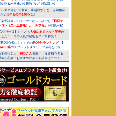
資信託＆米国株の取扱数｣などで徹底比較！
｢SBI新生銀行｣で新規口座開設すると、定期預金
金利が
1年もの年1.55％
に!
「楽天証券」のユーザーなら、誰でも
「日経テ
レコン（楽天証券版）」「四季報」
が閲覧可能
【2026年版】もっとも
人気のあるネット証券
は
ここだ！ その人気の秘密もズバリ解説！
【FX初心者におすすめの
FX会社ランキング
！】
全40口座
のスプレッドやスワップ金利を比較！
株主優待名人・
桐谷さん
推薦！ 投資初心者＆
優待初心者におすすめのネット証券はココ！