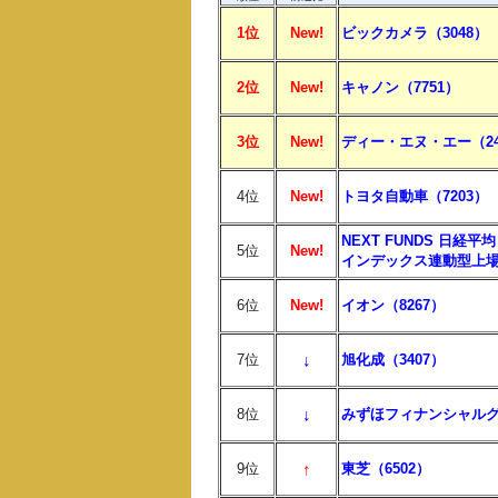
1位
New!
ビックカメラ（3048）
2位
New!
キャノン（7751）
3位
New!
ディー・エヌ・エー（24
4位
New!
トヨタ自動車（7203）
NEXT FUNDS 日経
5位
New!
インデックス連動型上場投信
6位
New!
イオン（8267）
↓
7位
旭化成（3407）
↓
8位
みずほフィナンシャルグ
↑
9位
東芝（6502）