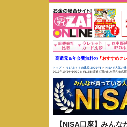
高還元＆年会費無料の
「おすすめクレ
トップ
＞
NISAおすすめ比較[2026年]
＞
NISAで人気の株
2015年10/26~10/30までにSBI証券で買われた国内
【NISA口座】みん