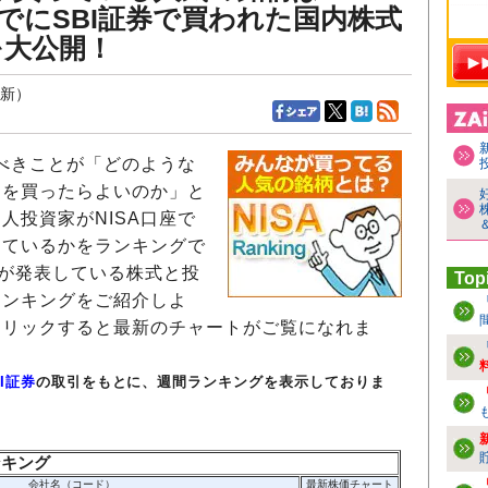
/30までにSBI証券で買われた国内株式
を大公開！
更新）
るべきことが「どのような
）を買ったらよいのか」と
人投資家がNISA口座で
っているかをランキングで
券が発表している株式と投
Top
ランキングをご紹介しよ
クリックすると最新のチャートがご覧になれま
BI証券
の取引をもとに、週間ランキングを表示しておりま
ンキング
会社名（コード）
最新株価チャート