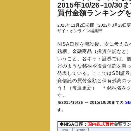
2015年10/26~10
買付金額ランキング
2015年11月2日公開（2022年3月29日
ザイ・オンライン編集部
NISA口座を開設後、次に考え
銘柄、金融商品（投資信託など
いうこと。各ネット証券では、個
どのような銘柄や投資信託を買
発表している。ここではSBI証
資信託の買付金額と保有残高の
う！（毎週更新） ＊銘柄名を
す。
※2015/10/26 ～ 2015/10/30までの
S
す。
◆NISA口座：
国内株式
買付
金額ラ
順位
前週比