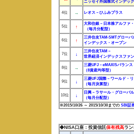
ニッセイ外国株式インデッ
4位
→
レオス－ひふみプラス
大和住銀－日本株アルファ
5位
↑
（毎月分配型）
三井住友TAM-SMTグロー
6位
↑
インデックス・オープン
三井住友TAM－
7位
↓
世界経済インデックスファ
三菱UFJ－eMAXISバランス
8位
→
（8資産均等型）
三菱UFJ国際－ワールド・
9位
↓
（毎月決算型）
日興－ラサール・グローバルR
10位
↓
（毎月分配型）
※2015/10/26 ～ 2015/10/30までの
SBI証
◆NISA口座：投資信託
保有残高
ラン