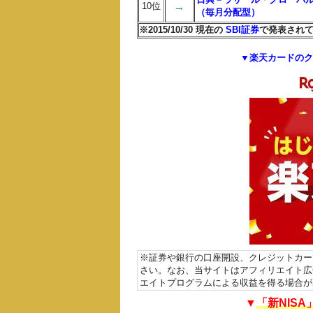
10位
→
（毎月分配型）
※
2015/10/30 現在の
SBI証券
で発表され
▼楽天カードのク
※証券や銀行の口座開設、クレジットカー
さい。なお、当サイトはアフィリエイト広
エイトプログラムによる収益を得る場合が
▼
「新NIS