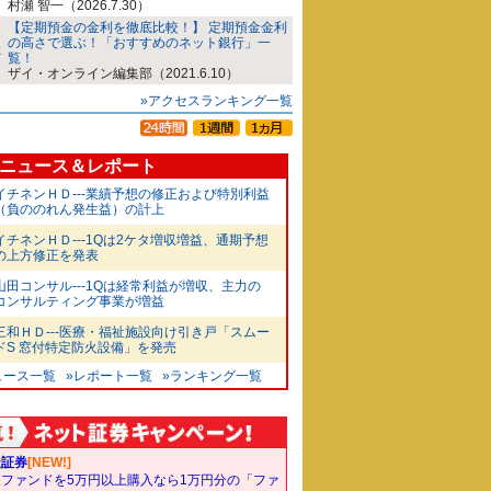
村瀬 智一（2026.7.30）
【定期預金の金利を徹底比較！】 定期預金金利
の高さで選ぶ！「おすすめのネット銀行」一
覧！
ザイ・オンライン編集部（2021.6.10）
»アクセスランキング一覧
ニュース＆レポート
イチネンＨＤ---業績予想の修正および特別利益
（負ののれん発生益）の計上
イチネンＨＤ---1Qは2ケタ増収増益、通期予想
の上方修正を発表
山田コンサル---1Qは経常利益が増収、主力の
コンサルティング事業が増益
三和ＨＤ---医療・福祉施設向け引き戸「スムー
ドS 窓付特定防火設備」を発売
ュース一覧
»レポート一覧
»ランキング一覧
天証券
[NEW!]
象ファンドを5万円以上購入なら1万円分の「ファ