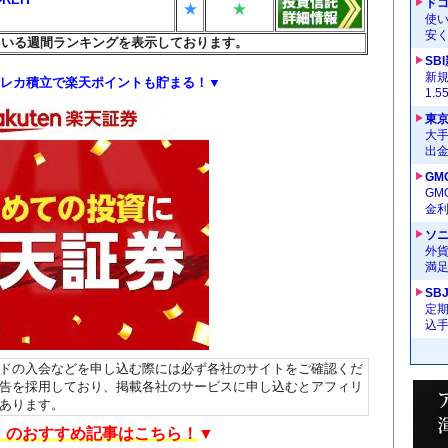
ドコ
★
★
使い
安く
ている週間ランキングを表示しております。
SB
新
レカ積立で楽天ポイントも貯まる！▼
1.
東
大手
出
GM
G
金
ソ
外
満
SB
定
込
ドの入会などを申し込む際には必ず各社のサイトをご確認くだ
告を採用しており、掲載各社のサービスに申し込むとアフィリ
あります。
A」のおすすめ記事はこちら！
▼