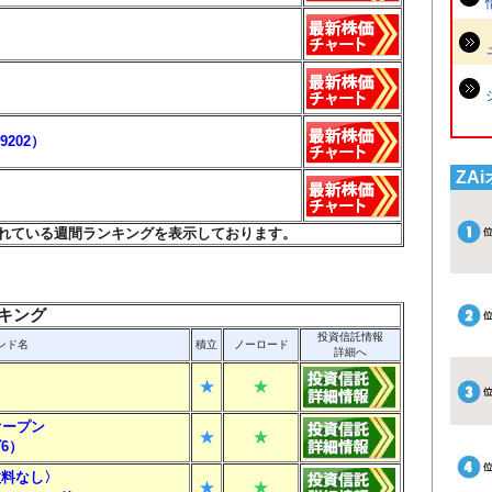
202）
ZA
れている週間ランキングを表示しております。
キング
投資信託情報
ンド名
積立
ノーロード
詳細へ
★
★
オープン
★
★
6）
数料なし〉
★
★