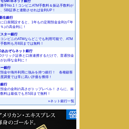
モSMTBネット銀行
勝手No.1！コンビニATM手数料＆振込手数料が
、SBI証券と連動させれば金利UP！
I新生銀行
規に口座開設すると、1年もの定期預金金利が｢年
55％｣の高金利に！
京スター銀行
コンビニのATMならどこでも利用可能で、ATM
金手数料も月8回までは無料！
Oあおぞらネット銀行
MOクリック証券と口座連携するだけで、普通預金
利がお得な金利に！
ニー銀行
貨預金や海外利用に強みを持つ銀行！ 各種顧客
足度調査では常に高い評価を獲得！
J銀行
期預金の金利の高さがトップレベル！ さらに、振
手数料は最低でも月5回まで無料！
»ネット銀行一覧