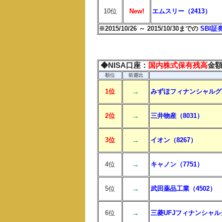
10位
New!
エムスリー（2413）
※2015/10/26 ～ 2015/10/30までの
SBI証
◆NISA口座：
国内株式保有残高
金
順位
前週比
→
1位
みずほフィナンシャルグル
→
2位
三井物産（8031）
→
3位
イオン（8267）
→
4位
キャノン（7751）
→
5位
武田薬品工業（4502）
→
6位
三菱UFJフィナンシャル