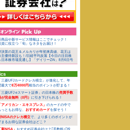
新商品や新サービス情報はここでチェック！
投資に役立つ「旬」なネタをお届け！
好決算の花王＆メルカリが年初来高値、花王は
株主優待新設も！/日経平均反落【今日の注目株
＆日本株市場見通し】「デイリーZAi」8月6日号
ics
「三菱UFJカードクレカ積立」が進化して、年
間最大で
8万4000円
相当のポイントが貯まる！
「三菱UFJ eスマート証券」の日本株の
売買手数
料が完全無料（0円）
に引き下げられる！
「アメリカン・エキスプレス」
のカードの中で
もっともお得な、
おすすめカード
を探そう！
新NISAのクレカ積立
で、より多くのポイントが
貯まるお得な証券会社はどこ？
「新NISA」
おすすめ証券会社は？｢手数料｣｢投