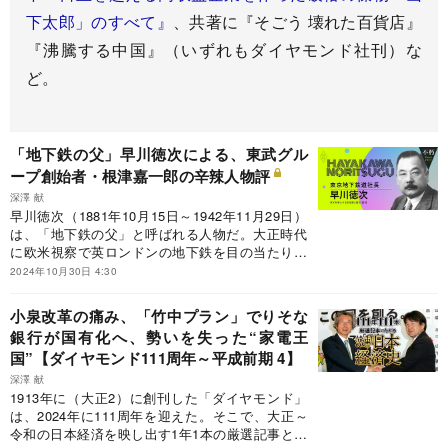
下太郎」のすべて』
、共著に『そごう 壊れた百貨店』
『沸騰する中国』（いずれもダイヤモンド社刊）な
ど。
「地下鉄の父」早川徳次による、東武グル
ープ創始者・根津嘉一郎の辛辣人物評
深澤 献
早川徳次（1881年10月15日～1942年11月29日）
は、「地下鉄の父」と呼ばれる人物だ。大正時代
に欧米視察で英ロンドンの地下鉄を目の当たりに
し、これを日本にも導入するべきだと東京地下鉄
2024年10月30日 4:30
道（現在の東京地下鉄〈東京メトロ〉の前身）を
創立。1927年に日本初の地下鉄として浅草・上野
小泉改革の痛み、「竹中プラン」でりそな
間を開通させた。
銀行が国有化へ、勢いを失った“家電王
国”【ダイヤモンド111周年～平成前期 4】
深澤 献
1913年に（大正2）に創刊した「ダイヤモンド」
は、2024年に111周年を迎えた。そこで、大正～
令和の日本経済を映し出す1年1本の厳選記事と、