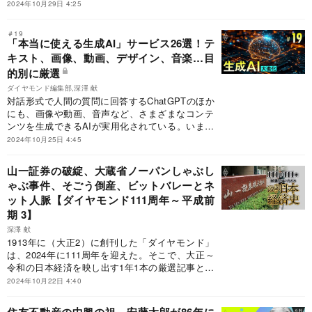
その解説で激動の日本経済史をたどる「111年111
2024年10月29日 4:25
本」企画をお届けする。第18回は平成前期、2001
～03年までの3年間だ。
＃19
「本当に使える生成AI」サービス26選！テ
キスト、画像、動画、デザイン、音楽…目
的別に厳選
ダイヤモンド編集部,深澤 献
対話形式で人間の質問に回答するChatGPTのほか
にも、画像や動画、音声など、さまざまなコンテ
ンツを生成できるAIが実用化されている。いまや
あらゆるものが自動ででき、しかも日々進化中
2024年10月25日 4:45
だ。その代表的な26サービスを特徴と共にまとめ
た。
山一証券の破綻、大蔵省ノーパンしゃぶし
ゃぶ事件、そごう倒産、ビットバレーとネ
ット人脈【ダイヤモンド111周年～平成前
期 3】
深澤 献
1913年に（大正2）に創刊した「ダイヤモンド」
は、2024年に111周年を迎えた。そこで、大正～
令和の日本経済を映し出す1年1本の厳選記事と、
その解説で激動の日本経済史をたどる「111年111
2024年10月22日 4:40
本」企画をお届けする。第17回は平成前期、1997
～2000年までの4年間だ。