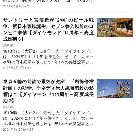
戦直後の1945年、21歳のときに、母、兄と3人で
東京・千住に軒下洋品店「羊華堂」を開いた。56
2024年9月4日 4:50
年に急逝した兄の後を継いで社長に就任すると、
欧米で生まれたチェーンストア業態に学んだヨー
サントリーと宝酒造が“2弱”のビール戦
カ堂の店舗網を広げて成功する。同じく米国から
争、新日本製鉄誕生、セブン参入以前のコ
レストランチェーンのデニーズ、コンビニエンス
ンビニ事情【ダイヤモンド111周年～高度
ストアのセブン-イレブンも日本に導入、展開し、
小売業として利益1位という地位を築いた。
成長期 3】
深澤 献
1913年に（大正2）に創刊した「ダイヤモンド」
は、2024年に111周年を迎えた。そこで、大正～
令和の日本経済を映し出す1年1本の厳選記事と、
その解説で激動の日本経済史をたどる「111年111
2024年9月3日 5:05
本」企画をお届けする。第10回は高度成長期、
1963～66年までの4年間だ。
東京五輪の前後で景気が激変、「所得倍増
計画」の功罪、ケネディ米大統領暗殺の影
響は？【ダイヤモンド111周年～高度成長
期 2】
深澤 献
1913年に（大正2）に創刊した「ダイヤモンド」
は、2024年に111周年を迎えた。そこで、大正～
令和の日本経済を映し出す1年1本の厳選記事と、
その解説で激動の日本経済史をたどる「111年111
2024年8月27日 4:55
本」企画をお届けする。第9回は高度成長期、