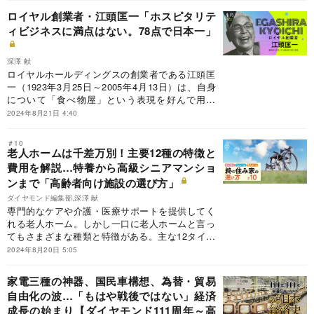
1961～65年までの5年間だ。
ロイヤル創業者・江頭匡一「ホスピタリテ
ィビジネスに満点はない。78点で日本一」
深澤 献
ロイヤルホールディングスの創業者である江頭匡
一（1923年3月25日～2005年4月13日）は、自身
について「食べ物屋」という表現を好んで用い
た。戦後、22歳で福岡の米軍基地でコックの見習
2024年8月21日 4:40
となったのが、食べ物屋としてのスタートだっ
た。その後、米軍基地の御用商人として基地内で
＃10
パンやケーキを販売したり、福岡空港の国内線運
老人ホームは千差万別！主要12種の特徴と
行開始に合わせて機内食と空港内食堂への納入を
費用を解説…特養から高級シニアマンショ
開始した。
ンまで「高齢者向け施設の選び方」
ダイヤモンド編集部,深澤 献
専門的なケアや介護・医療サポートを提供してく
れる老人ホーム。しかし一口に老人ホームと言っ
てもさまざまな種類と特徴がある。主な12タイプ
について特徴と費用を解説する。
2024年8月20日 5:05
家電三種の神器、国民車構想、為替・貿易
自由化の波…「もはや戦後ではない」経済
成長の始まり【ダイヤモンド111周年～高