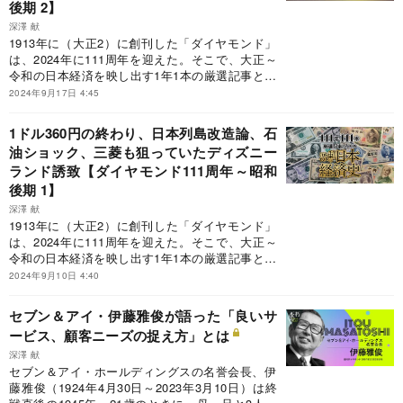
後期 2】
深澤 献
1913年に（大正2）に創刊した「ダイヤモンド」
は、2024年に111周年を迎えた。そこで、大正～
令和の日本経済を映し出す1年1本の厳選記事と、
その解説で激動の日本経済史をたどる「111年111
2024年9月17日 4:45
本」企画をお届けする。第12回は昭和後期、1976
～80年までの5年間だ。
1ドル360円の終わり、日本列島改造論、石
油ショック、三菱も狙っていたディズニー
ランド誘致【ダイヤモンド111周年～昭和
後期 1】
深澤 献
1913年に（大正2）に創刊した「ダイヤモンド」
は、2024年に111周年を迎えた。そこで、大正～
令和の日本経済を映し出す1年1本の厳選記事と、
その解説で激動の日本経済史をたどる「111年111
2024年9月10日 4:40
本」企画をお届けする。第11回は昭和後期、1971
～75年までの5年間だ。
セブン＆アイ・伊藤雅俊が語った「良いサ
ービス、顧客ニーズの捉え方」とは
深澤 献
セブン＆アイ・ホールディングスの名誉会長、伊
藤雅俊（1924年4月30日～2023年3月10日）は終