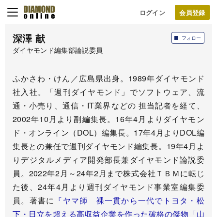
ログイン
深澤 献
フォロー
ダイヤモンド編集部論説委員
ふかさわ・けん／広島県出身。1989年ダイヤモンド
社入社。「週刊ダイヤモンド」でソフトウェア、流
通・小売り、通信・IT業界などの 担当記者を経て、
2002年10月より副編集長。16年4月よりダイヤモン
ド・オンライン（DOL）編集長。17年4月よりDOL編
集長との兼任で週刊ダイヤモンド編集長。19年4月よ
りデジタルメディア開発部長兼ダイヤモンド論説委
員。2022年2月～24年2月まで株式会社ＴＢＭに転じ
た後、24年4月より週刊ダイヤモンド事業室編集委
員。著書に
『ヤマ師 裸一貫から一代でトヨタ・松
下・日立を超える高収益企業を作った破格の傑物「山