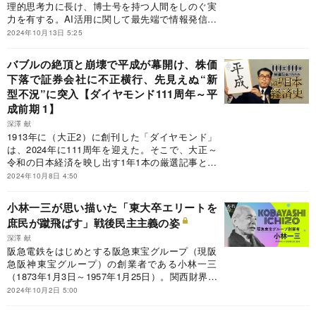
理的思考力に長け、博士号を持つ人間をしのぐ実
力を有する。AI活用に関して最先端で情報発信や
コンサルティングを行うTHE GUILD代表の深津
2024年10月13日 5:25
貴之氏にo1について聞いた。
バブルの絶頂と崩壊で平成が幕開け、株価
下落で証券会社に不正横行、先見えぬ“新
型不況”に突入【ダイヤモンド111周年～平
成前期 1】
深澤 献
1913年に（大正2）に創刊した「ダイヤモンド」
は、2024年に111周年を迎えた。そこで、大正～
令和の日本経済を映し出す1年1本の厳選記事と、
その解説で激動の日本経済史をたどる「111年111
2024年10月8日 4:50
本」企画をお届けする。第15回は平成前期、1989
～92年までの4年間だ。
小林一三が思い描いた「東大卒エリートを
庶民が蹴飛ばす」戦後民主主義の姿
深澤 献
阪急電鉄をはじめとする阪急東宝グループ（現阪
急阪神東宝グループ）の創業者である小林一三
（1873年1月3日～1957年1月25日）。関西財界の
雄にして、戦時中には政界にも入り、商工大臣も
2024年10月2日 5:00
務めた。終戦直後、幣原喜重郎内閣は戦災復興院
を設置し、小林を初代総裁および戦災復興担当の