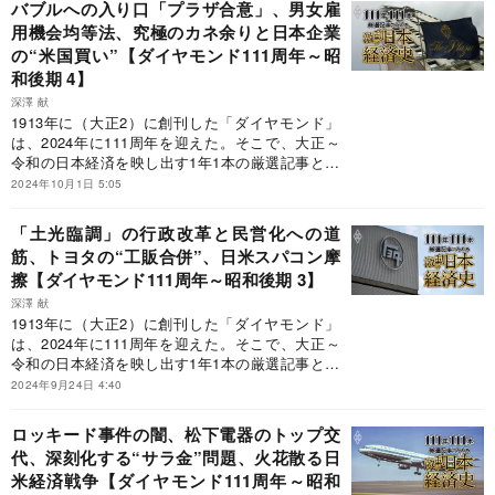
バブルへの入り口「プラザ合意」、男女雇
国務大臣に任命したが、就任からわずか4カ月後
用機会均等法、究極のカネ余りと日本企業
にGHQ（連合国軍最高司令官総司令部）によって
の“米国買い”【ダイヤモンド111周年～昭
公職追放となった。
和後期 4】
深澤 献
1913年に（大正2）に創刊した「ダイヤモンド」
は、2024年に111周年を迎えた。そこで、大正～
令和の日本経済を映し出す1年1本の厳選記事と、
その解説で激動の日本経済史をたどる「111年111
2024年10月1日 5:05
本」企画をお届けする。第14回は昭和後期、1985
～88年までの4年間だ。
「土光臨調」の行政改革と民営化への道
筋、トヨタの“工販合併”、日米スパコン摩
擦【ダイヤモンド111周年～昭和後期 3】
深澤 献
1913年に（大正2）に創刊した「ダイヤモンド」
は、2024年に111周年を迎えた。そこで、大正～
令和の日本経済を映し出す1年1本の厳選記事と、
その解説で激動の日本経済史をたどる「111年111
2024年9月24日 4:40
本」企画をお届けする。第13回は昭和後期、1981
～84年までの4年間だ。
ロッキード事件の闇、松下電器のトップ交
代、深刻化する“サラ金”問題、火花散る日
米経済戦争【ダイヤモンド111周年～昭和