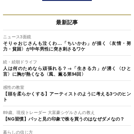
最新記事
ニュース3面鏡
そりゃおじさんも泣くわ…「ちいかわ」が描く〈友情・努
力・貧困〉が中年男性に突き刺さるワケ
続・続朝ドライフ
人は何のためなら頑張れる？→「生きる力」が湧く〈ひと
言〉に胸が熱くなる〈風、薫る第94回〉
感性の教室
【頭を柔らかくする】アーティストのように考える3つのヒン
ト
89歳、現役トレーダー 大富豪シゲルさんの教え
【NG習慣】パッと見の印象で株を買うのはなぜダメなの？
暮らしの信じ方