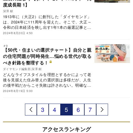
度成長期 1】
深澤 献
1913年に（大正2）に創刊した「ダイヤモンド」
は、2024年に111周年を迎えた。そこで、大正～
令和の日本経済を映し出す1年1本の厳選記事と、
その解説で激動の日本経済史をたどる「111年111
2024年8月20日 4:50
本」企画をお届けする。第8回は高度成長期、
1956～60年までの5年間だ。
＃9
【50代・住まいの選択チャート】自分と親
の住宅問題が同時発生…悩める世代が取る
べき針路を整理する！
ダイヤモンド編集部,深澤 献
どんなライフスタイルを理想とするかによって老
後を見据えた住み替えの選択肢は多様だが、人生
の後半戦だからこそ失敗は許されない。明確なビ
ジョンと共に余裕のある計画を立てておこう。
2024年8月19日 5:00
3
4
5
6
7
アクセスランキング