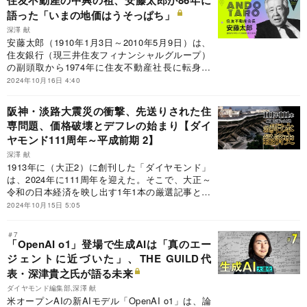
住友不動産の中興の祖、安藤太郎が86年に
語った「いまの地価はうそっぱち」
深澤 献
安藤太郎（1910年1月3日～2010年5月9日）は、
住友銀行（現三井住友フィナンシャルグループ）
の副頭取から1974年に住友不動産社長に転身し
た。住友銀行時代は、頭取を19年務めて「住銀の
2024年10月16日 4:40
法皇」と称された堀田庄三に重用されたが、堀田
の引退を受け、次期頭取レースに敗れた結果だっ
阪神・淡路大震災の衝撃、先送りされた住
たという。しかし、三井不動産、三菱地所の財閥
専問題、価格破壊とデフレの始まり【ダイ
系不動産デベロッパーの中で最後発だった住友不
ヤモンド111周年～平成前期 2】
動産を大きく飛躍させ、「中興の祖」とまで呼ば
れる存在となった。
深澤 献
1913年に（大正2）に創刊した「ダイヤモンド」
は、2024年に111周年を迎えた。そこで、大正～
令和の日本経済を映し出す1年1本の厳選記事と、
その解説で激動の日本経済史をたどる「111年111
2024年10月15日 5:05
本」企画をお届けする。第16回は平成前期、1993
～96年までの4年間だ。
＃7
「OpenAI o1」登場で生成AIは「真のエー
ジェントに近づいた」、THE GUILD代
表・深津貴之氏が語る未来
ダイヤモンド編集部,深澤 献
米オープンAIの新AIモデル「OpenAI o1」は、論