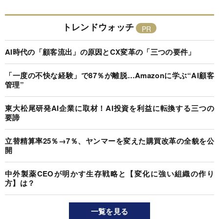
トレンドウォッチ
AI時代の「顧客流出」の原因とCX変革の「三つの要件」
「一度の不快な経験」で87％が離脱…Amazonに学ぶ“AI顧客
管理”
東大松尾研発AI企業に取材！AI投資を利益に転換する三つの
要諦
立替精算率25％→7％、ヤンマーを変えた購買改革の全貌を公
開
中外製薬CEOが明かす生存戦略と【変化に強い組織の作り
方】は？
一覧を見る