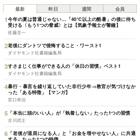
最新
昨日
週間
会員
今年の夏は普通じゃない…「40℃以上の酷暑」の後に待ち
受ける〈もう1つの脅威〉とは【気象予報士が警鐘】
佐藤圭一
老後にダントツで後悔すること・ワースト1
ダイヤモンド社書籍編集局
すさまじく仕事ができる人の「休日の習慣」ベスト1
ダイヤモンド社書籍編集局
暴行・暴言を繰り返していた非行少年→教官が気づけなか
った「ある特徴」【マンガ】
宮口幸治
「本当に頭のいい人」が「執着しない」たった1つの習慣
古川武士
「老後が退屈になる人」と「お金を増やせない人」に共通
する、たった1つの特徴