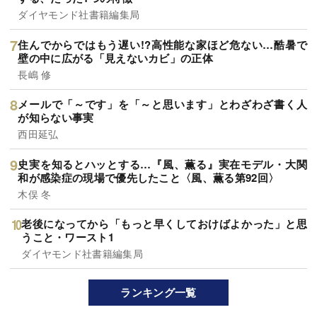
ダイヤモンド社書籍編集局
住んでからではもう遅い!?高性能な家ほど危ない…酷暑で
壁の中に広がる「見えないカビ」の正体
長嶋 修
メールで「～です」を「～と思います」とわざわざ書く人
が知らない事実
西田延弘
史実を知るとハッとする…『風、薫る』実在モデル・大関
和が感染症の現場で優先したこと〈風、薫る第92回〉
木俣 冬
老後になってから「もっと早くしておけばよかった」と思
うこと・ワースト1
ダイヤモンド社書籍編集局
ランキング一覧