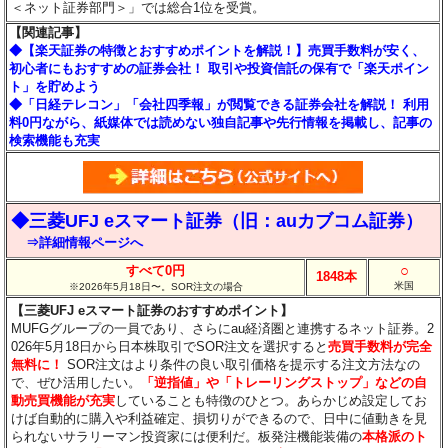
＜ネット証券部門＞」では総合1位を受賞。
【関連記事】
◆【楽天証券の特徴とおすすめポイントを解説！】売買手数料が安く、
初心者にもおすすめの証券会社！ 取引や投資信託の保有で「楽天ポイン
ト」を貯めよう
◆「日経テレコン」「会社四季報」が閲覧できる証券会社を解説！ 利用
料0円ながら、紙媒体では読めない独自記事や先行情報を掲載し、記事の
検索機能も充実
◆三菱UFJ eスマート証券（旧：auカブコム証券）
⇒詳細情報ページへ
○
すべて0円
1848本
米国
※2026年5月18日〜。SOR注文の場合
【三菱UFJ eスマート証券のおすすめポイント】
MUFGグループの一員であり、さらにau経済圏と連携するネット証券。2
026年5月18日から日本株取引でSOR注文を選択すると
売買手数料が完全
無料に！
SOR注文はより条件の良い取引価格を提示する注文方法なの
で、ぜひ活用したい。
「逆指値」や「トレーリングストップ」などの自
動売買機能が充実
していることも特徴のひとつ。あらかじめ設定してお
けば自動的に購入や利益確定、損切りができるので、日中に値動きを見
られないサラリーマン投資家には便利だ。板発注機能装備の
本格派のト