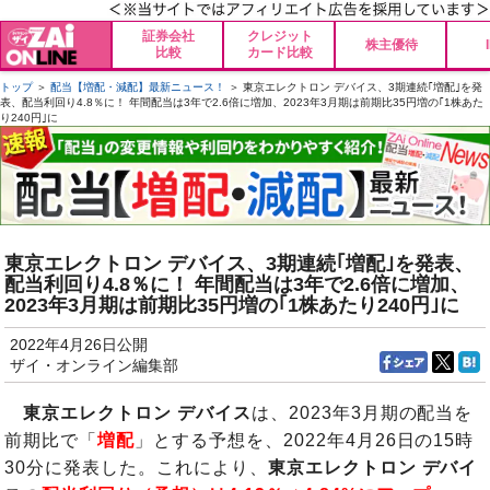
証券会社
クレジット
株主優待
比較
カード比較
トップ
＞
配当【増配・減配】最新ニュース！
＞ 東京エレクトロン デバイス、3期連続｢増配｣を発
表、配当利回り4.8％に！ 年間配当は3年で2.6倍に増加、2023年3月期は前期比35円増の｢1株あた
り240円｣に
東京エレクトロン デバイス、3期連続｢増配｣を発表、
配当利回り4.8％に！ 年間配当は3年で2.6倍に増加、
2023年3月期は前期比35円増の｢1株あたり240円｣に
2022年4月26日公開
ザイ・オンライン編集部
東京エレクトロン デバイス
は、2023年3月期の配当を
前期比で「
増配
」とする予想を、2022年4月26日の15時
30分に発表した。これにより、
東京エレクトロン デバイ