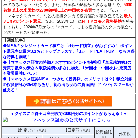
めてみるのもいいだろう。また、外国株の銘柄数の多さも魅力で、
5000
銘柄以上の米国株や2700銘柄以上の中国株を売買
できる。「dカード」
「マネックスカード」などの提携クレカで投資信託を積み立てると
最大
3.1％のポイント還元
。なお、2023年10月に
NTTドコモと業務提携
を発表
しており、2024年7月からは「dカード」による投資信託のクレカ積立な
どのサービスが始まった。
【関連記事】
◆NISAのクレジットカード積立は「dカード積立」がおすすめ！ ポイン
ト還元率は最大3.1％とトップクラスで、｢dカード PLATINUM」ならお得
な特典も満載！
◆【マネックス証券の特徴とおすすめポイントを解説】｢単元未満株｣の
売買手数料の安さ＆取扱銘柄の多さに加え、｢米国株・中国株｣の充実度
も業界最強レベル！
◆【マネックス証券NISA「つみたて投資枠」のメリットは？】積立対象
の投資信託が264本もあり、初心者も安心の資産設計アドバイスツールが
使える！
▼クイズに回答＋口座開設で2000円分のポイントがもらえる！▼
1約定ごと
1日定額
（税込）
（税込）
投資信託
外国株
※1