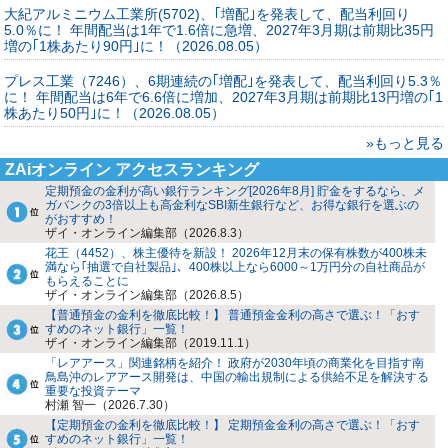
大紀アルミニウム工業所(5702)、｢増配｣を発表して、配当利回り
5.0％に！ 年間配当は1年で1.6倍に急増、2027年3月期は前期比35円
増の｢1株あたり90円｣に！（2026.08.05）
プレス工業（7246）、6期連続の｢増配｣を発表して、配当利回り5.3％
に！ 年間配当は6年で6.6倍に増加、2027年3月期は前期比13円増の｢1
株あたり50円｣に！（2026.08.05）
»もっと見る
ZAiオンライン アクセスランキング
定期預金の金利が高い銀行ランキング[2026年8月] 貯金をするなら、メ
ガバンクの3倍以上も高金利なSBI新生銀行など、お得な銀行を選ぶの
がおすすめ！
ザイ・オンライン編集部（2026.8.3）
花王（4452）、株主優待を新設！ 2026年12月末の保有株数が400株未
満なら｢抽選で自社製品｣、400株以上なら6000～1万円分の自社商品が
もらえることに
ザイ・オンライン編集部（2026.8.5）
【普通預金の金利を徹底比較！】 普通預金金利の高さで選ぶ！「おす
すめのネット銀行」一覧！
ザイ・オンライン編集部（2019.11.1）
「レアアース」関連銘柄を紹介！ 政府が2030年頃の商業化を目指す南
鳥島沖のレアアース開発は、中国の輸出規制による供給不足を解決する
重要な投資テーマ
村瀬 智一（2026.7.30）
【定期預金の金利を徹底比較！】 定期預金金利の高さで選ぶ！「おす
すめのネット銀行」一覧！