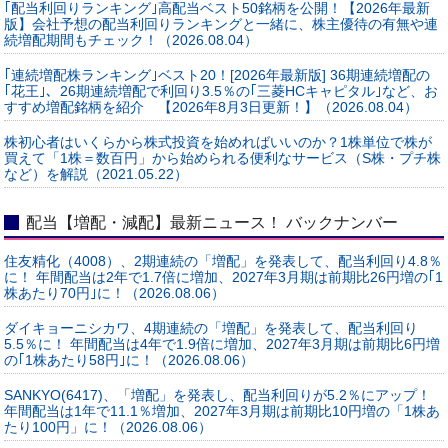
｢配当利回りランキング｣高配当ベスト50銘柄を公開！【2026年最新
版】会社予想の配当利回りランキングと一緒に、株主優待の有無や連
続増配期間もチェック！（2026.08.04）
｢連続増配株ランキング｣ベスト20！[2026年最新版] 36期連続増配の
｢花王｣、26期連続増配で利回り3.5％の｢三菱HCキャピタル｣など、お
すすめ増配銘柄を紹介 【2026年8月3日更新！】（2026.08.04）
株初心者はいくらから株式投資を始めればいいのか？1株単位で株が
買えて「1株＝数百円」から始められる便利なサービス（S株・プチ株
など）を解説（2021.05.22）
配当【増配・減配】最新ニュース！ バックナンバー
住友精化（4008）、2期連続の「増配」を発表して、配当利回り4.8％
に！ 年間配当は2年で1.7倍に増加、2027年3月期は前期比26円増の｢1
株あたり70円｣に！（2026.08.06）
ダイキョーニシカワ、4期連続の「増配」を発表して、配当利回り
5.5％に！ 年間配当は4年で1.9倍に増加、2027年3月期は前期比6円増
の｢1株あたり58円｣に！（2026.08.06）
SANKYO(6417)、「増配」を発表し、配当利回りが5.2％にアップ！
年間配当は1年で11.1％増加、2027年3月期は前期比10円増の「1株あ
たり100円」に！（2026.08.06）