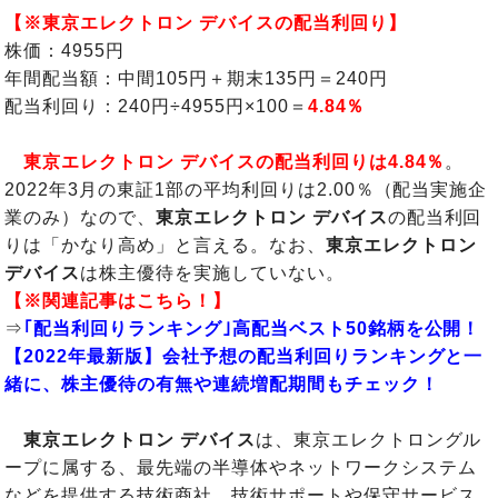
【※東京エレクトロン デバイスの配当利回り】
株価：4955円
年間配当額：中間105円＋期末135円＝240円
配当利回り：240円÷4955円×100＝
4.84％
東京エレクトロン デバイスの配当利回りは4.84％
。
2022年3月の東証1部の平均利回りは2.00％（配当実施企
業のみ）なので、
東京エレクトロン デバイス
の配当利回
りは「かなり高め」と言える。なお、
東京エレクトロン
デバイス
は株主優待を実施していない。
【※関連記事はこちら！】
⇒
｢配当利回りランキング｣高配当ベスト50銘柄を公開！
【2022年最新版】会社予想の配当利回りランキングと一
緒に、株主優待の有無や連続増配期間もチェック！
東京エレクトロン デバイス
は、東京エレクトロングル
ープに属する、最先端の半導体やネットワークシステム
などを提供する技術商社。技術サポートや保守サービス