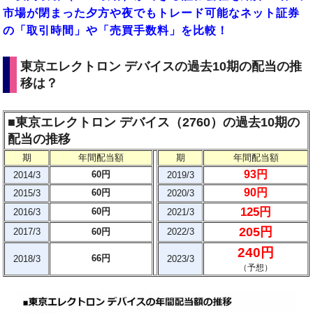
市場が閉まった夕方や夜でもトレード可能なネット証券
の「取引時間」や「売買手数料」を比較！
東京エレクトロン デバイスの過去10期の配当の推
移は？
■東京エレクトロン デバイス（2760）の過去10期の
配当の推移
期
年間配当額
期
年間配当額
93円
60円
2014/3
2019/3
90円
60円
2015/3
2020/3
125円
60円
2016/3
2021/3
205円
2017/3
60円
2022/3
240円
66円
2018/3
2023/3
（予想）