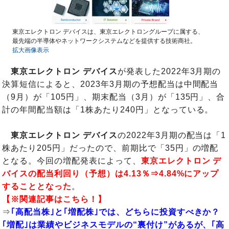
東京エレクトロン デバイスは、東京エレクトロングループに属する、
最先端の半導体やネットワークシステムなどを提供する技術商社。
拡大画像表示
東京エレクトロン デバイス
が発表した2022年3月期の
決算短信によると、2023年3月期の予想配当は中間配当
（9月）が「105円」、期末配当（3月）が「135円」、合
計の年間配当額は「1株あたり240円」となっている。
東京エレクトロン デバイス
の2022年3月期の配当は「1
株あたり205円」だったので、前期比で「35円」の増配
となる。今回の増配発表によって、
東京エレクトロン デ
バイスの配当利回り（予想）は4.13％⇒4.84%にアップ
することとなった
。
【※関連記事はこちら！】
⇒
｢高配当株｣と｢増配株｣では、どちらに投資すべきか？
｢増配｣は業績やビジネスモデルの“裏付け”があるが、｢高