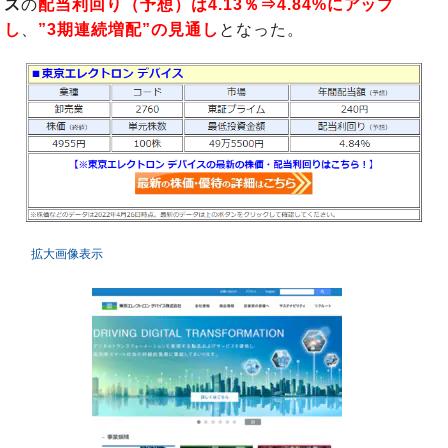
ス
の
配当利回り（予想）は4.13％⇒4.84%にアップ
し
、
”3期連続増配”の見通し
となった。
拡大画像表示