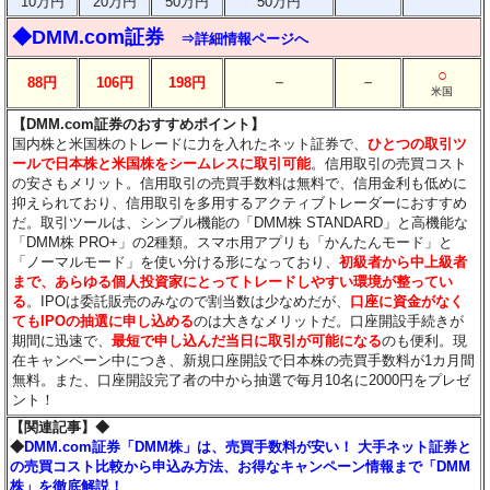
10万円
20万円
50万円
50万円
◆DMM.com証券
⇒詳細情報ページへ
○
－
－
88円
106円
198円
米国
【DMM.com証券のおすすめポイント】
国内株と米国株のトレードに力を入れたネット証券で、
ひとつの取引ツ
ールで日本株と米国株をシームレスに取引可能
。信用取引の売買コスト
の安さもメリット。信用取引の売買手数料は無料で、信用金利も低めに
抑えられており、信用取引を多用するアクティブトレーダーにおすすめ
だ。取引ツールは、シンプル機能の「DMM株 STANDARD」と高機能な
「DMM株 PRO+」の2種類。スマホ用アプリも「かんたんモード」と
「ノーマルモード」を使い分ける形になっており、
初級者から中上級者
まで、あらゆる個人投資家にとってトレードしやすい環境が整ってい
る
。IPOは委託販売のみなので割当数は少なめだが、
口座に資金がなく
てもIPOの抽選に申し込める
のは大きなメリットだ。口座開設手続きが
期間に迅速で、
最短で申し込んだ当日に取引が可能になる
のも便利。現
在キャンペーン中につき、新規口座開設で日本株の売買手数料が1カ月間
無料。また、口座開設完了者の中から抽選で毎月10名に2000円をプレゼ
ント！
【関連記事】◆
◆
DMM.com証券「DMM株」は、売買手数料が安い！ 大手ネット証券と
の売買コスト比較から申込み方法、お得なキャンペーン情報まで「DMM
株」を徹底解説！