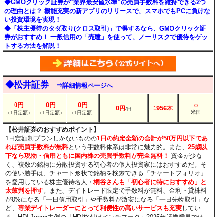
◆GMOクリック証券が“業界最安値水準”の売買手数料を維持できる2つ
の理由とは？ 機能充実の新アプリのリリースで、スマホでもPCに負けな
い投資環境を実現！
◆「株主優待のタダ取り(クロス取引)」で得するなら、GMOクリック証
券がおすすめ！ 一般信用の「売建」を使って、ノーリスクで優待をゲッ
トする方法を解説！
◆松井証券
⇒詳細情報ページへ
○
0円
0円
0円
0円
1956本
/日
米国
（1日定額）
（1日定額）
（1日定額）
【松井証券のおすすめポイント】
1日定額制プランしかないものの
1日の約定金額の合計が50万円以下であ
れば売買手数料が無料
という手数料体系は非常に魅力的。また、
25歳以
下なら現物・信用ともに国内株の売買手数料が完全無料！
資金が少な
く、複数の銘柄に分散投資する初心者の個人投資家にはおすすめだ。そ
の使い勝手は、チャート形状で銘柄を検索できる「チャートフォリオ」
を愛用している株主優待名人・
桐谷さんも「初心者に特におすすめ」と
太鼓判を押す
。また、デイトレード限定で手数料が無料、金利・貸株料
が0%になる「一日信用取引」や手数料が激安になる「一日先物取引」な
ど、
専業デイトレーダーにとって利便性の高いサービスも充実
してい
る。HDI-Japan主催の「HDI格付けベンチマーク」2025年証券業界では、