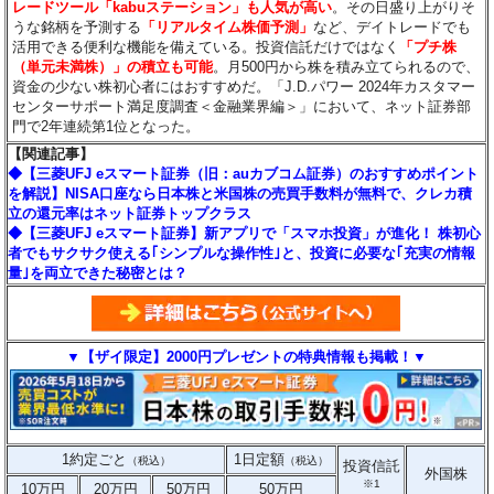
レードツール「kabuステーション」も人気が高い
。その日盛り上がりそ
うな銘柄を予測する
「リアルタイム株価予測」
など、デイトレードでも
活用できる便利な機能を備えている。投資信託だけではなく
「プチ株
（単元未満株）」の積立も可能
。月500円から株を積み立てられるので、
資金の少ない株初心者にはおすすめだ。「J.D.パワー 2024年カスタマー
センターサポート満足度調査＜金融業界編＞」において、ネット証券部
門で2年連続第1位となった。
【関連記事】
◆【三菱UFJ eスマート証券（旧：auカブコム証券）のおすすめポイント
を解説】NISA口座なら日本株と米国株の売買手数料が無料で、クレカ積
立の還元率はネット証券トップクラス
◆【三菱UFJ eスマート証券】新アプリで「スマホ投資」が進化！ 株初心
者でもサクサク使える｢シンプルな操作性｣と、投資に必要な｢充実の情報
量｣を両立できた秘密とは？
▼【ザイ限定】2000円プレゼントの特典情報も掲載！▼
1約定ごと
1日定額
（税込）
（税込）
投資信託
外国株
※1
10万円
20万円
50万円
50万円