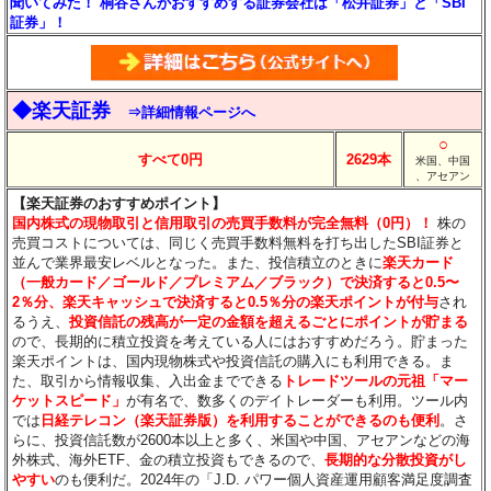
聞いてみた！ 桐谷さんがおすすめする証券会社は「松井証券」と「SBI
証券」！
◆楽天証券
⇒詳細情報ページへ
○
すべて0円
2629本
米国、中国
、アセアン
【楽天証券のおすすめポイント】
国内株式の現物取引と信用取引の売買手数料が完全無料（0円）！
株の
売買コストについては、同じく売買手数料無料を打ち出したSBI証券と
並んで業界最安レベルとなった。また、投信積立のときに
楽天カード
（一般カード／ゴールド／プレミアム／ブラック）で決済すると0.5〜
2％分
、楽天キャッシュで決済すると0.5％分
の楽天ポイントが付与
され
るうえ、
投資信託の残高が一定の金額を超えるごとにポイントが貯まる
ので、長期的に積立投資を考えている人にはおすすめだろう。貯まった
楽天ポイントは、国内現物株式や投資信託の購入にも利用できる。ま
た、取引から情報収集、入出金までできる
トレードツールの元祖「マー
ケットスピード」
が有名で、数多くのデイトレーダーも利用。ツール内
では
日経テレコン（楽天証券版）を利用することができるのも便利
。さ
らに、投資信託数が2600本以上と多く、米国や中国、アセアンなどの海
外株式、海外ETF、金の積立投資もできるので、
長期的な分散投資がし
やすい
のも便利だ。2024年の「J.D. パワー個人資産運用顧客満足度調査