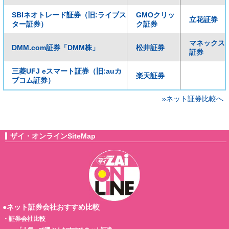
SBIネオトレード証券（旧:ライブス
GMOクリッ
立花証券
ター証券）
ク証券
マネックス
DMM.com証券「DMM株」
松井証券
証券
三菱UFJ eスマート証券（旧:auカ
楽天証券
ブコム証券）
»ネット証券比較へ
ザイ・オンラインSiteMap
●ネット証券会社おすすめ比較
・
証券会社比較