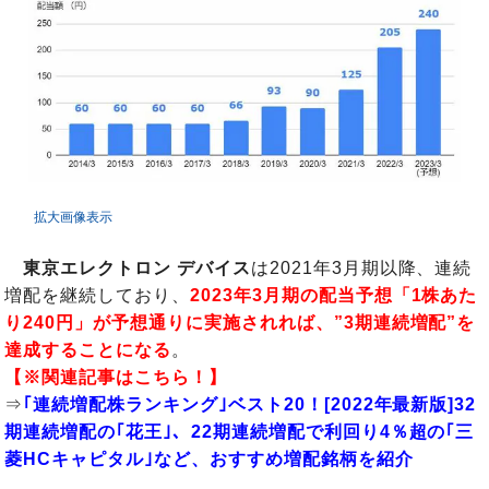
拡大画像表示
東京エレクトロン デバイス
は2021年3月期以降、連続
増配を継続しており、
2023年3月期の配当予想「1株あた
り240円」が予想通りに実施されれば、”3期連続増配”を
達成することになる
。
【※関連記事はこちら！】
⇒
｢連続増配株ランキング｣ベスト20！[2022年最新版]32
期連続増配の｢花王｣、22期連続増配で利回り4％超の｢三
菱HCキャピタル｣など、おすすめ増配銘柄を紹介