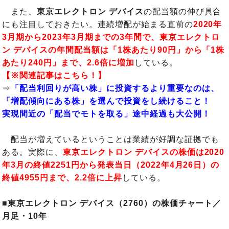
また、
東京エレクトロン デバイス
の配当額の伸び具合
にも注目しておきたい。連続増配が始まる直前の
2020年
3月期から2023年3月期までの3年間で、東京エレクトロ
ン デバイスの年間配当額は「1株あたり90
円」から「1株
あたり240円」まで、2.6倍に増加
している。
【※関連記事はこちら！】
⇒
「配当利回りが高い株」に投資するより重要なのは、
「増配傾向にある株」を選んで投資をし続けること！
実現間近の「配当でモトを取る」途中経過も大公開！
配当が増えているということは業績が好調な証拠でも
ある。実際に、
東京エレクトロン デバイスの株価は2020
年3月の終値2251円から発表当日（2022年4月26日）の
終値4955円まで、2.2倍に上昇
している。
■東京エレクトロン デバイス（2760）の株価チャート／
月足・10年