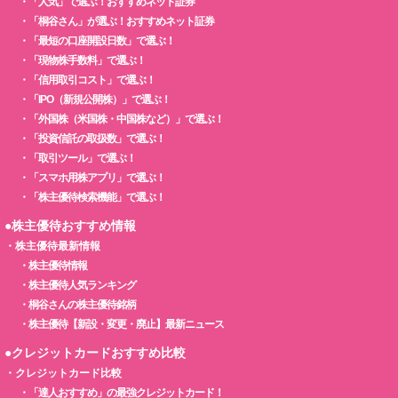
・
「人気」で選ぶ！おすすめネット証券
・
「桐谷さん」が選ぶ！おすすめネット証券
・
「最短の口座開設日数」で選ぶ！
・
「現物株手数料」で選ぶ！
・
「信用取引コスト」で選ぶ！
・
「IPO（新規公開株）」で選ぶ！
・
「外国株（米国株・中国株など）」で選ぶ！
・
「投資信託の取扱数」で選ぶ！
・
「取引ツール」で選ぶ！
・
「スマホ用株アプリ」で選ぶ！
・
「株主優待検索機能」で選ぶ！
●株主優待おすすめ情報
・
株主優待最新情報
・
株主優待情報
・
株主優待人気ランキング
・
桐谷さんの株主優待銘柄
・
株主優待【新設・変更・廃止】最新ニュース
●クレジットカードおすすめ比較
・
クレジットカード比較
・
「達人おすすめ」の最強クレジットカード！