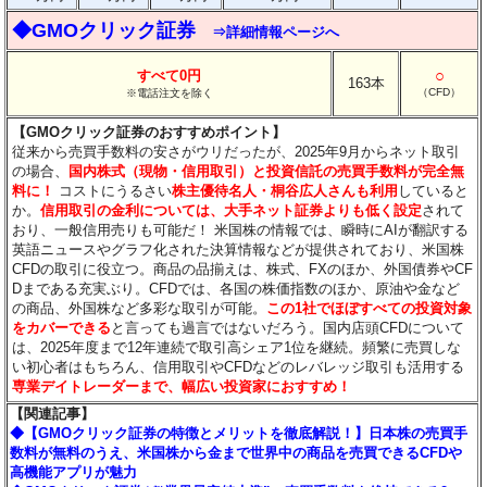
◆GMOクリック証券
⇒詳細情報ページへ
○
すべて0円
163本
（CFD）
※電話注文を除く
【GMOクリック証券のおすすめポイント】
従来から売買手数料の安さがウリだったが、2025年9月からネット取引
の場合、
国内株式（現物・信用取引）と投資信託の売買手数料が完全無
料に！
コストにうるさい
株主優待名人・桐谷広人さんも利用
していると
か。
信用取引の金利については、大手ネット証券よりも低く設定
されて
おり、一般信用売りも可能だ！ 米国株の情報では、瞬時にAIが翻訳する
英語ニュースやグラフ化された決算情報などが提供されており、米国株
CFDの取引に役立つ。商品の品揃えは、株式、FXのほか、外国債券やCF
Dまである充実ぶり。CFDでは、各国の株価指数のほか、原油や金など
の商品、外国株など多彩な取引が可能。
この1社でほぼすべての投資対象
をカバーできる
と言っても過言ではないだろう。国内店頭CFDについて
は、2025年度まで12年連続で取引高シェア1位を継続。頻繁に売買しな
い初心者はもちろん、信用取引やCFDなどのレバレッジ取引も活用する
専業デイトレーダーまで、幅広い投資家におすすめ！
【関連記事】
◆【GMOクリック証券の特徴とメリットを徹底解説！】日本株の売買手
数料が無料のうえ、米国株から金まで世界中の商品を売買できるCFDや
高機能アプリが魅力