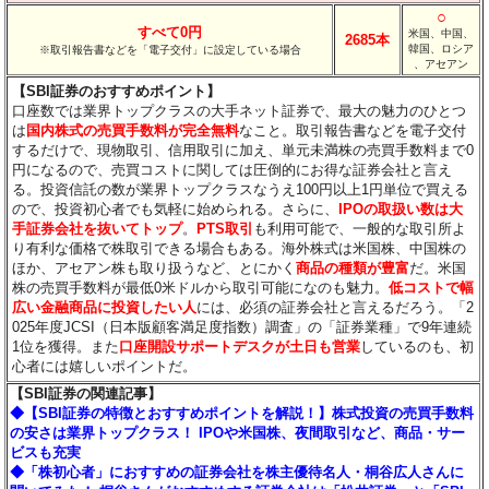
○
すべて0円
米国、中国、
2685本
韓国、ロシア
※取引報告書などを「電子交付」に設定している場合
、アセアン
【SBI証券のおすすめポイント】
口座数では業界トップクラスの大手ネット証券で、最大の魅力のひとつ
は
国内株式の売買手数料が完全無料
なこと。取引報告書などを電子交付
するだけで、現物取引、信用取引に加え、単元未満株の売買手数料まで0
円になるので、売買コストに関しては圧倒的にお得な証券会社と言え
る。投資信託の数が業界トップクラスなうえ100円以上1円単位で買える
ので、投資初心者でも気軽に始められる。さらに、
IPOの取扱い数は大
手証券会社を抜いてトップ
。
PTS取引
も利用可能で、一般的な取引所よ
り有利な価格で株取引できる場合もある。海外株式は米国株、中国株の
ほか、アセアン株も取り扱うなど、とにかく
商品の種類が豊富
だ。米国
株の売買手数料が最低0米ドルから取引可能になのも魅力。
低コストで幅
広い金融商品に投資したい人
には、必須の証券会社と言えるだろう。「2
025年度JCSI（日本版顧客満足度指数）調査」の「証券業種」で9年連続
1位を獲得。また
口座開設サポートデスクが土日も営業
しているのも、初
心者には嬉しいポイントだ。
【SBI証券の関連記事】
◆【SBI証券の特徴とおすすめポイントを解説！】株式投資の売買手数料
の安さは業界トップクラス！ IPOや米国株、夜間取引など、商品・サー
ビスも充実
◆「株初心者」におすすめの証券会社を株主優待名人・桐谷広人さんに