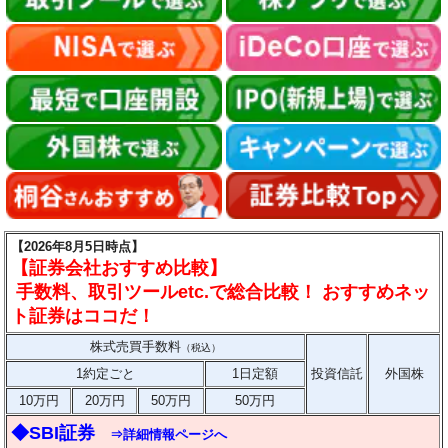
【2026年8月5日時点】
【証券会社おすすめ比較】
手数料、取引ツールetc.で総合比較！ おすすめネッ
ト証券はココだ！
株式売買手数料
（税込）
1約定ごと
1日定額
投資信託
外国株
10万円
20万円
50万円
50万円
◆SBI証券
⇒詳細情報ページへ