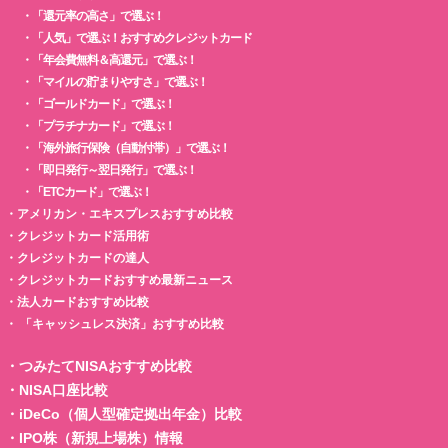
・
「還元率の高さ」で選ぶ！
・
「人気」で選ぶ！おすすめクレジットカード
・
「年会費無料＆高還元」で選ぶ！
・
「マイルの貯まりやすさ」で選ぶ！
・
「ゴールドカード」で選ぶ！
・
「プラチナカード」で選ぶ！
・
「海外旅行保険（自動付帯）」で選ぶ！
・
「即日発行～翌日発行」で選ぶ！
・
「ETCカード」で選ぶ！
・
アメリカン・エキスプレスおすすめ比較
・
クレジットカード活用術
・
クレジットカードの達人
・
クレジットカードおすすめ最新ニュース
・
法人カードおすすめ比較
・
「キャッシュレス決済」おすすめ比較
・
つみたてNISAおすすめ比較
・
NISA口座比較
・
iDeCo（個人型確定拠出年金）比較
・
IPO株（新規上場株）情報