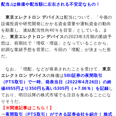
配当｣は株価や配当額に左右される不安定なもの！
東京エレクトロン デバイス
は配当について、「今後の
設備投資や研究開発にかかる資金需要や運転資金の動向
を勘案し、連結配当性向40％を目安」としている。ま
た、
東京エレクトロン デバイス
の2023年3月期の業績予
想は、前期比で「増収・増益」となっていることから、
好調な業績予想を背景に、今回の「増配」が決まった形
だ。
なお、「増配」などが発表されたことを受けて、
東京
エレクトロン デバイス
の株価は
SBI証券の夜間取引
（PTS取引）で一時、発表当日（2022年4月26日）の終
値4955円より350円も高い5305円（＋7.06％）を記録
し
ており、明日以降の株式市場でも注目を集めることにな
りそうだ。
【※関連記事はこちら！】
⇒
夜間取引（PTS取引）ができる証券会社を紹介！ 株式