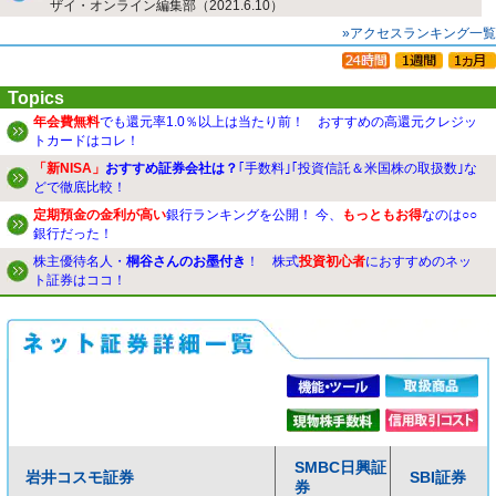
ザイ・オンライン編集部（2021.6.10）
»アクセスランキング一覧
Topics
年会費無料
でも還元率1.0％以上は当たり前！ おすすめの高還元クレジッ
トカードはコレ！
「新NISA」
おすすめ証券会社は？
｢手数料｣｢投資信託＆米国株の取扱数｣な
どで徹底比較！
定期預金の金利が高い
銀行ランキングを公開！ 今、
もっともお得
なのは○○
銀行だった！
株主優待名人・
桐谷さんのお墨付き
！ 株式
投資初心者
におすすめのネッ
ト証券はココ！
SMBC日興証
岩井コスモ証券
SBI証券
券