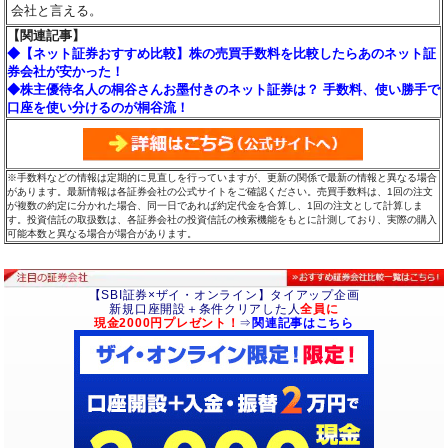
会社と言える。
【関連記事】
◆【ネット証券おすすめ比較】株の売買手数料を比較したらあのネット証
券会社が安かった！
◆株主優待名人の桐谷さんお墨付きのネット証券は？ 手数料、使い勝手で
口座を使い分けるのが桐谷流！
※手数料などの情報は定期的に見直しを行っていますが、更新の関係で最新の情報と異なる場合
があります。最新情報は各証券会社の公式サイトをご確認ください。売買手数料は、1回の注文
が複数の約定に分かれた場合、同一日であれば約定代金を合算し、1回の注文として計算しま
す。投資信託の取扱数は、各証券会社の投資信託の検索機能をもとに計測しており、実際の購入
可能本数と異なる場合が場合があります。
【SBI証券×ザイ・オンライン】タイアップ企画
新規口座開設＋条件クリアした人
全員に
現金2000円プレゼント！
⇒
関連記事はこちら