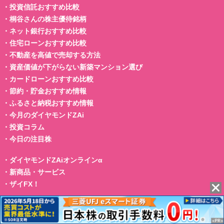
・
投資信託おすすめ比較
・
桐谷さんの株主優待銘柄
・
ネット銀行おすすめ比較
・
住宅ローンおすすめ比較
・
不動産を高値で売却する方法
・
資産価値が下がらない新築マンション選び
・
カードローンおすすめ比較
・
節約・貯金おすすめ情報
・
ふるさと納税おすすめ情報
・
今月のダイヤモンドZAi
・
投資コラム
・
今日の注目株
・
ダイヤモンドZAiオンラインα
・
新商品・サービス
・
ザイFX！