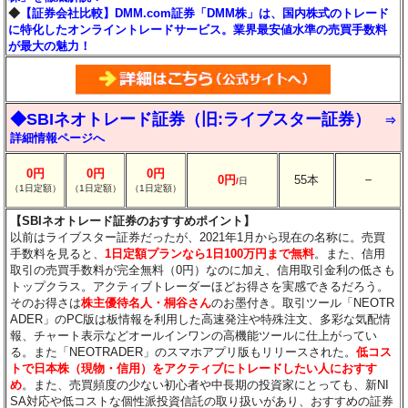
◆
【証券会社比較】DMM.com証券「DMM株」は、国内株式のトレード
に特化したオンライントレードサービス。業界最安値水準の売買手数料
が最大の魅力！
◆SBIネオトレード証券（旧:ライブスター証券）
⇒
詳細情報ページへ
0円
0円
0円
－
0円
55本
/
日
（1日定額）
（1日定額）
（1日定額）
【SBIネオトレード証券のおすすめポイント】
以前はライブスター証券だったが、2021年1月から現在の名称に。売買
手数料を見ると、
1日定額プランなら1日100万円まで無料
。また、信用
取引の売買手数料が完全無料（0円）なのに加え、信用取引金利の低さも
トップクラス。アクティブトレーダーほどお得さを実感できるだろう。
そのお得さは
株主優待名人・桐谷さん
のお墨付き。取引ツール「NEOTR
ADER」のPC版は板情報を利用した高速発注や特殊注文、多彩な気配情
報、チャート表示などオールインワンの高機能ツールに仕上がってい
る。また「NEOTRADER」のスマホアプリ版もリリースされた。
低コス
トで日本株（現物・信用）をアクティブにトレードしたい人におすす
め
。また、売買頻度の少ない初心者や中長期の投資家にとっても、新NI
SA対応や低コストな個性派投資信託の取り扱いがあり、おすすめの証券