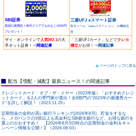
SBI証券
三菱UFJ eスマート証券
新規口座開設＋条件クリアでもれなく2000円
取引ツール「kabuステーション」が機能充
プレゼント！
実
ザイ・オンラインで
人気NO.1
の大
「三菱UFJカード」などで
クレカ
手ネット証券！
⇒
関連記事
積立
がお得！
⇒
関連記事
ページのトップに戻る
配当【増配・減配】最新ニュース！の関連記事
クレジットカード・オブ・ザ・イヤー（2023年版）「おすすめクレジ
ットカード」を2人の専門家が選出！全8部門の“2023年の最優秀カー
ド”を詳しく解説！（2023.11.25）
定期預金の金利が高い銀行ランキング[2026年8月] 貯金をするな
ら、メガバンクの3倍以上も高金利なSBI新生銀行など、お得な銀行を
選ぶのがおすすめ！ 【2026年8月3日時点の定期預金の金利＆キャ
ンペーン情報を公開！】（2026.08.03）