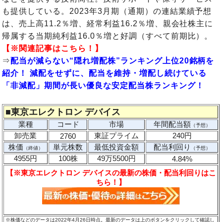
も提供している。2023年3月期（通期）の連結業績予想
は、売上高11.2％増、経常利益16.2％増、親会社株主に
帰属する当期純利益16.0％増と好調（すべて前期比）。
【※関連記事はこちら！】
⇒
配当が減らない“隠れ増配株”ランキング上位20銘柄を
紹介！ 減配をせずに、配当を維持・増配し続けている
「非減配」期間が長い優良な安定配当株ランキング！
■
東京エレクトロン デバイス
業種
コード
市場
年間配当額
（予想）
卸売業
東証プライム
240円
2760
株価
単元株数
最低投資金額
配当利回り
（終値）
（予想）
4955円
100株
49万5500円
4.84%
【※東京エレクトロン デバイスの最新の株価・配当利回りはこ
ちら！】
※株価などのデータは2022年4月26日時点。最新のデータは上のボタンをクリックして確認し