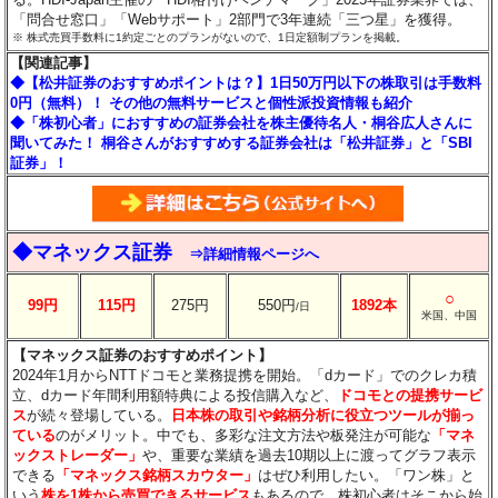
「問合せ窓口」「Webサポート」2部門で3年連続「三つ星」を獲得。
※ 株式売買手数料に1約定ごとのプランがないので、1日定額制プランを掲載。
【関連記事】
◆【松井証券のおすすめポイントは？】1日50万円以下の株取引は手数料
0円（無料）！ その他の無料サービスと個性派投資情報も紹介
◆「株初心者」におすすめの証券会社を株主優待名人・桐谷広人さんに
聞いてみた！ 桐谷さんがおすすめする証券会社は「松井証券」と「SBI
証券」！
◆マネックス証券
⇒詳細情報ページへ
○
99円
115円
275円
550円
1892本
/日
米国、中国
【マネックス証券のおすすめポイント】
2024年1月からNTTドコモと業務提携を開始。「dカード」でのクレカ積
立、dカード年間利用額特典による投信購入など、
ドコモとの提携サービ
ス
が続々登場している。
日本株の取引や銘柄分析に役立つツールが揃っ
ている
のがメリット。中でも、多彩な注文方法や板発注が可能な
「マネ
ックストレーダー」
や、重要な業績を過去10期以上に渡ってグラフ表示
できる
「マネックス銘柄スカウター」
はぜひ利用したい。「ワン株」と
いう
株を1株から売買できるサービス
もあるので、株初心者はそこから始