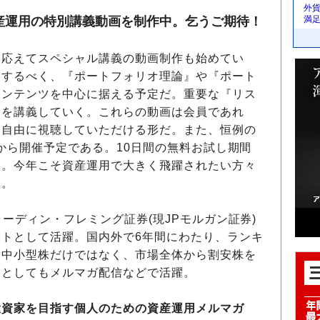
外
産運用の特別講義動画を制作中。乞うご期待！
満
応えてスペシャル講義の動画制作も始めてい
とするべく、『ポートフォリオ理論』や『ポート
コンテンツを中心に据える予定だ。重要な『リス
略を講義していく。これらの動画は会員であれ
も自由に視聴していただける形だ。また、恒例の
時から開催予定である。10日間の無料お試し期間
い。今年こそ資産運用で大きく飛躍されたい方々
る。
ャーディン・フレミング証券(現JPモルガン証券)
トとして活躍。国内外で6年間にわたり、ランキ
、中小型株だけではなく、市場全体から割安株を
ーとしてもメルマガ配信などで活躍。
投資家を目指す個人のための資産運用メルマガ