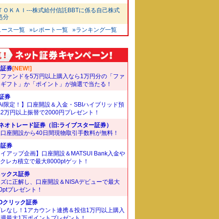
ＴＯＫＡＩ---株式給付信託BBTに係る自己株式
処分
ュース一覧
»レポート一覧
»ランキング一覧
天証券
[NEW!]
象ファンドを5万円以上購入なら1万円分の「ファ
ドギフト」か「ポイント」が抽選で当たる！
I証券
Ai限定！】口座開設＆入金・SBIハイブリッド預
2万円以上振替で2000円プレゼント！
Iネオトレード証券（旧:ライブスター証券）
規口座開設から40日間現物取引手数料が無料！
井証券
イアップ企画】口座開設＆MATSUI Bank入金や
Bクレカ積立で最大8000ptゲット！
ネックス証券
ズに正解し、口座開設＆NISAデビューで最大
00ptプレゼント！
Oクリック証券
ズレなし！1アカウント連携＆投信1万円以上購入
毎週最大1万ポイントプレゼント！