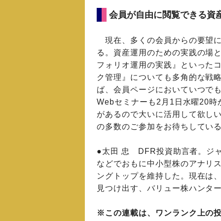
会員が自由に閲覧できる資
現在、多くの会員からの要望に
る。資産運用のための実践の場
フォリオ運用の実践』といった
ク管理』についても多角的な戦
ば、会員ページにおいていつで
Webセミナーも2月1日水曜20
があるので大いに活用して欲し
の多数のご参加をお待ちしてい
●太田 忠 DFR投資助言者。ジ
などでおもに中小型株のアナリス
ングトップを維持した。現在は
見つけ出す、バリュー株ハンタ
※この連載は、ワンランク上の