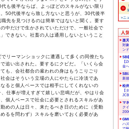
0代も後半ならば、よっぽどのスキルがない限り
。50代後半なら致し方ないと思うが、30代後半
»ニ
就職先を見つけるのは簡単ではないと聞く。要す
社の中だけで生かされていただけで、一般社会で
職」できない。社畜の人は通用しないということ
楽
対
ン
ばでリーマンショックに遭遇して多くの同僚たち
SB
【Z
ラで追い出された。要するにクビだ。「いくら会
金へ
っても、会社都合の雇われの身はもうこりごり
SB
本社会はそういう立場の人にやたらに冷淡であ
新
くなると個人ベースでは相手にしてくれないの
松
【タ
そ、仕事が増えすぎて嬉しい悲鳴だが、やはり会
JC
も、個人ベースで社会に必要とされるスキルがあ
マ
社勤めの人は日々、来たるべき日のために（受動
クイ
20
辞めるを問わず）スキルを磨いておく必要があ
GM
ハ
で