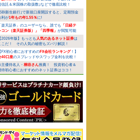
資信託＆米国株の取扱数｣などで徹底比較！
｢SBI新生銀行｣で新規口座開設すると、定期預金
金利が
1年もの年1.55％
に!
「楽天証券」のユーザーなら、誰でも
「日経テ
レコン（楽天証券版）」「四季報」
が閲覧可能
【2026年版】もっとも
人気のあるネット証券
は
ここだ！ その人気の秘密もズバリ解説！
【FX初心者におすすめの
FX会社ランキング
！】
全40口座
のスプレッドやスワップ金利を比較！
株主優待名人・
桐谷さん
推薦！ 投資初心者＆
優待初心者におすすめのネット証券はココ！