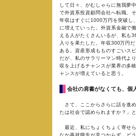
して日々、がむしゃらに無我夢中
で外資系投資顧問会社へ転職、
年収はすぐに1000万円を突破
に増えていった。外資系金融で働
える人がたくさんいるが、私も3
入りを果たした。年収300万円
ある。資産形成もものすごいス
だが、私のサラリーマン時代よ
収を上げるチャンスが業界の多
ャンスが増えていると思う。
会社の肩書がなくても、個
さて、ここからさらに話を進め
たは社会で認められますか？」
最近、私にちょくちょく寄せら
なか再就職先が見つからず、ど