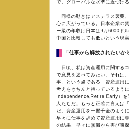
で、グローバルな水準に近づけ
同様の動きはアステラス製薬、
心に広がっている。日本企業の
ー級の年収は日本は9万6000ド
中国と比較しても低いという現
「仕事から解放されたいから
日頃、私は資産運用に関するコ
で意見を述べてみたい。それは
事」という点である。資産運用
考えをきちんと持っているように思う
Independence,Retire 
人たちだ。もっと正確に言えば「
だ。資産運用を一攫千金のよう
早々に仕事を辞めて資産運用に
の結果、早々に無職から再び職