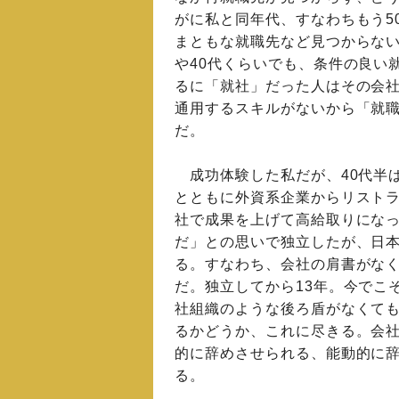
がに私と同年代、すなわちもう5
まともな就職先など見つからない
や40代くらいでも、条件の良い
るに「就社」だった人はその会
通用するスキルがないから「就
だ。
成功体験した私だが、40代半
とともに外資系企業からリスト
社で成果を上げて高給取りにな
だ」との思いで独立したが、日
る。すなわち、会社の肩書がな
だ。独立してから13年。今でこ
社組織のような後ろ盾がなくて
るかどうか、これに尽きる。会
的に辞めさせられる、能動的に
る。