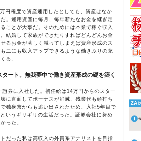
00万円程度で資産運用したとしても、資産はなか
通だ。運用資産に毎月、毎年新たなお金を継ぎ足
することが大事だ。そのためには本業で稼ぐ収入
る。結婚して家族ができたりすればどんどんお金
回せるお金が著しく減ってしまえば資産形成のス
にも二にも収入アップできるような働きぶりの充
てくる。
スタート。無我夢中で働き資産形成の礎を築く
一證券に入社した。初任給は14万円からのスター
崩壊に直面してボーナスが消滅、残業代も頭打ち
ZA
で独身寮からも追い出されたため、入社5年目で
万円というギリギリの生活だった。証券会社に努め
なかった。
トだった私は高収入の外資系アナリストを目指