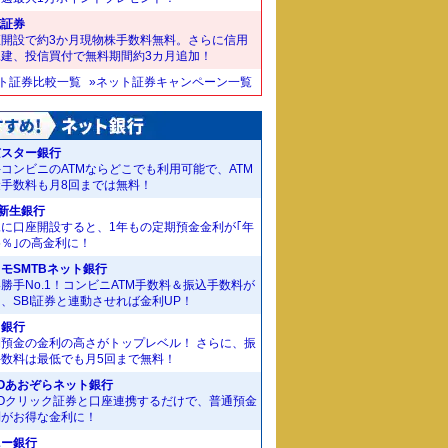
花証券
座開設で約3か月現物株手数料無料。さらに信用
規建、投信買付で無料期間約3カ月追加！
ット証券比較一覧
»ネット証券キャンペーン一覧
京スター銀行
コンビニのATMならどこでも利用可能で、ATM
金手数料も月8回までは無料！
I新生銀行
規に口座開設すると、1年もの定期預金金利が｢年
55％｣の高金利に！
モSMTBネット銀行
勝手No.1！コンビニATM手数料＆振込手数料が
、SBI証券と連動させれば金利UP！
J銀行
期預金の金利の高さがトップレベル！ さらに、振
手数料は最低でも月5回まで無料！
Oあおぞらネット銀行
MOクリック証券と口座連携するだけで、普通預金
利がお得な金利に！
ニー銀行