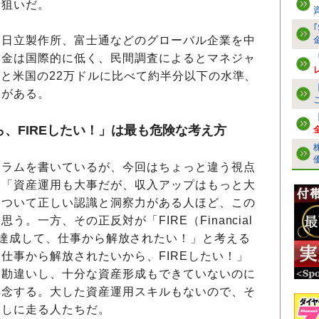
る狙いだ。
日立製作所、富士通などのグローバル企業を中
賃金は国際的に低く、民間調査によるとマネジャ
ルと米国の22万ドルに比べて約半分以下の水準、
実がある。
、FIREしたい！」は最も危険な考え方
ラムを書いているが、今回はちょっと違う視点
、「資産運用も大事だが、収入アップはもっと大
について正しい認識と洞察力がある人ほど、この
。一方、その正反対が「FIRE（Financial
Early）を達成して、仕事から解放されたい！」と考える
仕事から解放されたいから、FIREしたい！」
に勘違いし、十分な資産形成もできていないのに
専念する。大した資産運用スキルもないので、そ
探しに走る人たちだ。