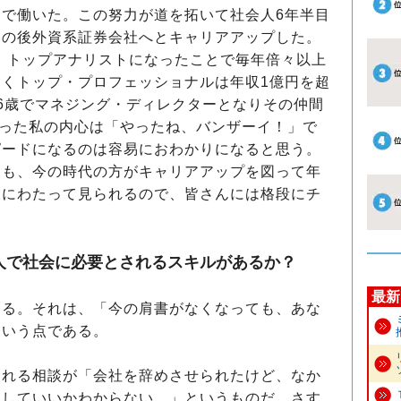
で働いた。この努力が道を拓いて社会人6年半目
その後外資系証券会社へとキャリアアップした。
し、トップアナリストになったことで毎年倍々以上
くトップ・プロフェッショナルは年収1億円を超
6歳でマネジング・ディレクターとなりその仲間
だった私の内心は「やったね、バンザーイ！」で
ピードになるのは容易におわかりになると思う。
りも、今の時代の方がキャリアアップを図って年
岐にわたって見られるので、皆さんには格段にチ
人で社会に必要とされるスキルがあるか？
最新
る。それは、「今の肩書がなくなっても、あな
という点である。
れる相談が「会社を辞めさせられたけど、なか
うしていいかわからない…」というものだ。さす