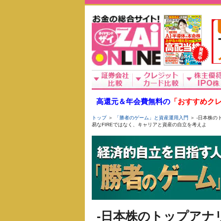
高還元＆年会費無料の
「おすすめクレ
トップ
＞
「勝者のゲーム」と資産運用入門
＞ -日本株
易なFIREではなく、キャリアと資産の自立を考えよ
-日本株のトップアナ