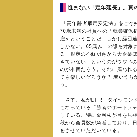
進まない「定年延長」。真
「高年齢者雇用安定法」をご存知
70歳未満の社員への「就業確保
雇えということだ。しかし経団連
しかない。65歳以上の誰を対象
る」規定の不鮮明さから大企業
きていない、というのがウワベ
のが本音だろう。それに雇われる
ても楽しいだろうか？ 若いうち
う。
さて、私がDFR（ダイヤモン
こなっている「勝者のポートフ
している。特に金融株が目を見
秋から会員数が急増しており、日
をさせていただいている。