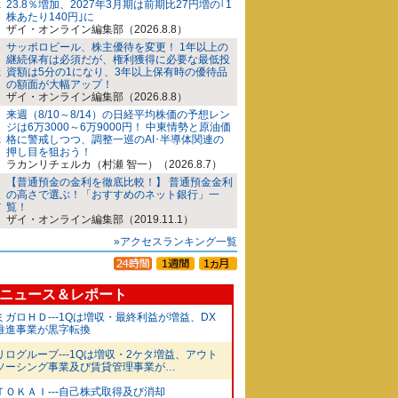
23.8％増加、2027年3月期は前期比27円増の｢1
株あたり140円｣に
ザイ・オンライン編集部（2026.8.8）
サッポロビール、株主優待を変更！ 1年以上の
継続保有は必須だが、権利獲得に必要な最低投
資額は5分の1になり、3年以上保有時の優待品
の額面が大幅アップ！
ザイ・オンライン編集部（2026.8.8）
来週（8/10～8/14）の日経平均株価の予想レン
ジは6万3000～6万9000円！ 中東情勢と原油価
格に警戒しつつ、調整一巡のAI･半導体関連の
押し目を狙おう！
ラカンリチェルカ（村瀬 智一）（2026.8.7）
【普通預金の金利を徹底比較！】 普通預金金利
の高さで選ぶ！「おすすめのネット銀行」一
覧！
ザイ・オンライン編集部（2019.11.1）
»アクセスランキング一覧
ニュース＆レポート
ミガロＨＤ---1Qは増収・最終利益が増益、DX
推進事業が黒字転換
リログループ---1Qは増収・2ケタ増益、アウト
ソーシング事業及び賃貸管理事業が…
ＴＯＫＡＩ---自己株式取得及び消却