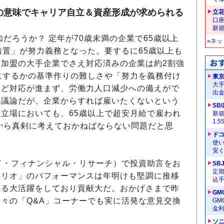
の意味でキャリア自立＆資産形成が求められる
立
口
新
だろうか？ 定年が70歳未満の企業で65歳以上
»ネ
措置」が努力義務となった。要するに65歳以上も
加盟の大手企業でさえ対応済みの企業は約2割強
にするかの基準作りの難しさや「努力を義務付け
東
大手
ほど対応が進まず、労働力人口減少への備えがで
出
の議論だが、企業からすれば雇いたくないという
SB
立場においても、65歳以上で超安月給で雇われ
新
1.
から真剣に考えておかねばならない問題だと思
ドコ
使い
安く
ド・フィナンシャル・リサーチ）で投資助言をお
SB
定
ォリオ」のパフォーマンスは年明けも堅調に推移
込
張る大活躍をしており貢献大だ。おかげさまで昨
GM
々の「Q&A」コーナーでも実に活発な意見交換
G
金
ソ