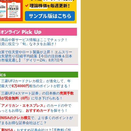
新商品や新サービス情報はここでチェック！
投資に役立つ「旬」なネタをお届け！
決算で任天堂やロート製薬が上昇！ エムスリー
は失望売り/日経平均続落【今日の注目株＆日本
株市場見通し】「デイリーZAi」8月7日号
ics
「三菱UFJカードクレカ積立」が進化して、年
間最大で
8万4000円
相当のポイントが貯まる！
「三菱UFJ eスマート証券」の日本株の
売買手数
料が完全無料（0円）
に引き下げられる！
「アメリカン・エキスプレス」
のカードの中で
もっともお得な、
おすすめカード
を探そう！
新NISAのクレカ積立
で、より多くのポイントが
貯まるお得な証券会社はどこ？
「新NISA」
おすすめ証券会社は？｢手数料｣｢投