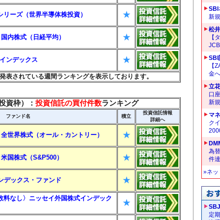
SB
★
シリーズ（世界半導体株投資）
新
松
★
im 国内株式（日経平均）
【タ
JC
SB
★
ド株インデックス
【Z
金へ
発表されている週間ランキングを表示しております。
立
口
て投資枠）：
投資信託の買付件数
ランキング
新
投資信託情報
マ
ファンド名
積立
詳細へ
クイ
20
★
lim 全世界株式（オール・カントリー）
DM
為替
★
m 米国株式（S&P500）
件
»ネ
★
0インデックス・ファンド
数料なし〉ニッセイ外国株式インデック
★
SB
定