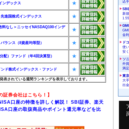
込
★
G＋インデックス
SB
新
★
im 先進国株式インデックス
1.
GM
料なし＞ニッセイNASDAQ100インデ
★
G
金
★
ドコ
im バランス（8資産均等型）
使い
安く
★
式（分配）ファンド（年4回決算型）
ソ
外
満
★
ズ・インド株式インデックス・ファンド
東
発表されている週間ランキングを表示しております。
大手
出
めの証券会社はこちら！】
NISA口座の特徴を詳しく解説！ SBI証券、楽天
ISA口座の取扱商品やポイント還元率などを比