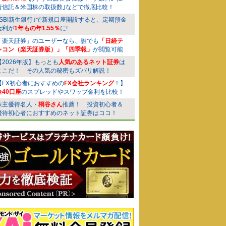
資信託＆米国株の取扱数｣などで徹底比較！
｢SBI新生銀行｣で新規口座開設すると、定期預金
金利が
1年もの年1.55％
に!
「楽天証券」のユーザーなら、誰でも
「日経テ
レコン（楽天証券版）」「四季報」
が閲覧可能
【2026年版】もっとも
人気のあるネット証券
は
ここだ！ その人気の秘密もズバリ解説！
【FX初心者におすすめの
FX会社ランキング
！】
全40口座
のスプレッドやスワップ金利を比較！
株主優待名人・
桐谷さん
推薦！ 投資初心者＆
優待初心者におすすめのネット証券はココ！