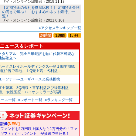
ザイ・オンライン編集部（2019.11.1）
【定期預金の金利を徹底比較！】 定期預金金利
の高さで選ぶ！「おすすめのネット銀行」一
覧！
ザイ・オンライン編集部（2021.6.10）
»アクセスランキング一覧
ニュース＆レポート
メタリアル---完全自動翻訳を軸に代替不可能な
地位確立へ
ハークスレイホールディングス---第１四半期純
利益4倍で着地。１Q売上高・各利益…
ユーソナー---ユーザベースと業務提携
富士製薬---3Q増収・営業利益及び経常利益
増、 女性医療・バイオシミラーが順調…
ュース一覧
»レポート一覧
»ランキング一覧
天証券
[NEW!]
象ファンドを5万円以上購入なら1万円分の「ファ
ドギフト」か「ポイント」が抽選で当たる！