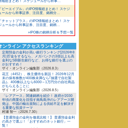
情報総まとめ！ スケジュールから幹事…
「ビーエイブル」のIPO情報総まとめ！ スケジ
ュールから幹事証券、注目度、銘柄分…
「チャットプラス」のIPO情報総まとめ！ スケ
ジュールから幹事証券、注目度、銘柄…
»IPO株の銘柄分析＆予想一覧
iオンライン アクセスランキング
定期預金の金利が高い銀行ランキング[2026年8
月] 貯金をするなら、メガバンクの3倍以上も高
金利なSBI新生銀行など、お得な銀行を選ぶの
がおすすめ！
ザイ・オンライン編集部（2026.8.3）
花王（4452）、株主優待を新設！ 2026年12月
末の保有株数が400株未満なら｢抽選で自社製
品｣、400株以上なら6000～1万円分の自社商品
がもらえることに
ザイ・オンライン編集部（2026.8.5）
「レアアース」関連銘柄を紹介！ 政府が2030
年頃の商業化を目指す南鳥島沖のレアアース開
発は、中国の輸出規制による供給不足を解決す
る重要な投資テーマ
村瀬 智一（2026.7.30）
【普通預金の金利を徹底比較！】 普通預金金利
の高さで選ぶ！「おすすめのネット銀行」一
覧！