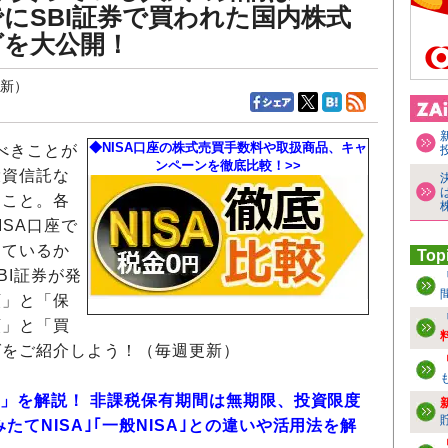
23までにSBI証券で買われた国内株式
グを大公開！
更新）
◆NISA口座の株式売買手数料や取扱商品、キャ
べきことが
ンペーンを徹底比較！>>
投資信託な
うこと。各
SA口座で
っているか
Top
BI証券が発
額」と「保
額」と「買
グをご紹介しよう！（毎週更新）
SA」を解説！ 非課税保有期間は無期限、投資限度
たてNISA｣｢一般NISA｣との違いや活用法を解