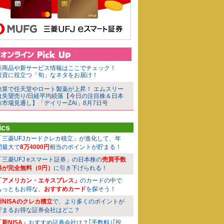
新商品や新サービス情報はここでチェック！
投資に役立つ「旬」なネタをお届け！
決算で任天堂やロート製薬が上昇！ エムスリー
は失望売り/日経平均続落【今日の注目株＆日本
株市場見通し】「デイリーZAi」8月7日号
ics
「三菱UFJカードクレカ積立」が進化して、年
間最大で
8万4000円
相当のポイントが貯まる！
「三菱UFJ eスマート証券」の日本株の
売買手数
料が完全無料（0円）
に引き下げられる！
「アメリカン・エキスプレス」
のカードの中で
もっともお得な、
おすすめカード
を探そう！
新NISAのクレカ積立
で、より多くのポイントが
貯まるお得な証券会社はどこ？
「新NISA」
おすすめ証券会社は？｢手数料｣｢投