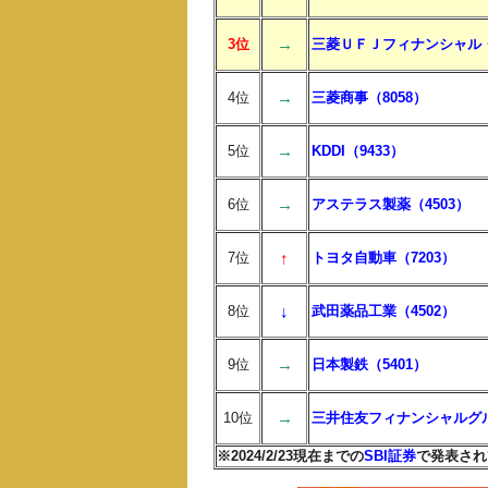
→
3位
三菱ＵＦＪフィナンシャル・
→
4位
三菱商事（8058）
→
5位
KDDI（9433）
→
6位
アステラス製薬（4503）
↑
7位
トヨタ自動車（7203）
↓
8位
武田薬品工業（4502）
→
9位
日本製鉄（5401）
→
10位
三井住友フィナンシャルグル
※2024/2/23現在までの
SBI証券
で発表され