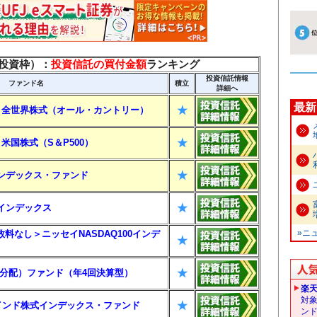
て投資枠）：
投資信託の買付金額
ランキング
投資信託情報
ファンド名
積立
詳細へ
最新
★
lim 全世界株式（オール・カントリー）
★
m 米国株式（S＆P500）
★
0インデックス・ファンド
★
G＋インデックス
»ニ
料なし＞ニッセイNASDAQ100インデ
★
★
式（分配）ファンド（年4回決算型）
楽
対
★
ズ・インド株式インデックス・ファンド
ン