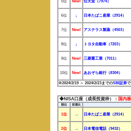
5位
New!
任天堂（7974）
↓
6位
日本たばこ産業（2914）
7位
New!
アステラス製薬（4503）
↓
8位
トヨタ自動車（7203）
9位
New!
三菱重工業（7011）
10位
New!
あおぞら銀行（8304）
※2024/2/19 ～ 2024/2/23までの
SBI証券
で
◆NISA口座（成長投資枠）：
国内
順位
前週比
→
1位
日本たばこ産業（2914）
→
2位
日本電信電話（9432）