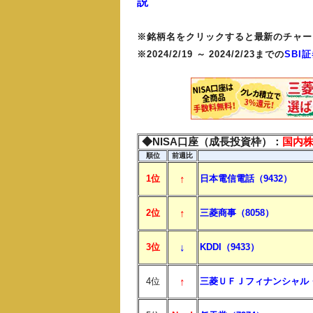
説
※銘柄名をクリックすると最新のチャー
※2024/2/19 ～ 2024/2/23までの
SBI
◆NISA口座（成長投資枠）：
国内
順位
前週比
↑
1位
日本電信電話（9432）
↑
2位
三菱商事（8058）
↓
3位
KDDI（9433）
↑
4位
三菱ＵＦＪフィナンシャル・