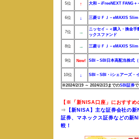
5位
↑
大和－iFreeNEXT FAN
6位
↓
三菱ＵＦＪ－eMAXIS Sl
ニッセイ－＜購入・換金手数
7位
→
ックスファンド
8位
→
三菱ＵＦＪ－eMAXIS Sl
9位
SBI－SBI日本高配当株
New!
10位
↓
SBI－SBI・iシェアー
※2024/2/19 ～ 2024/2/23までの
SBI証券
で
【※「新NISA口座」におすす
⇒
【新NISA】主な証券会社の新
証券、マネックス証券などの新N
較！