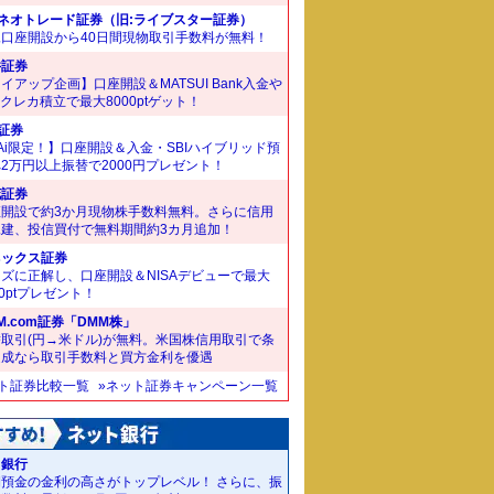
Iネオトレード証券（旧:ライブスター証券）
規口座開設から40日間現物取引手数料が無料！
井証券
イアップ企画】口座開設＆MATSUI Bank入金や
Bクレカ積立で最大8000ptゲット！
I証券
Ai限定！】口座開設＆入金・SBIハイブリッド預
2万円以上振替で2000円プレゼント！
花証券
座開設で約3か月現物株手数料無料。さらに信用
規建、投信買付で無料期間約3カ月追加！
ネックス証券
ズに正解し、口座開設＆NISAデビューで最大
00ptプレゼント！
M.com証券「DMM株」
取引(円→米ドル)が無料。米国株信用取引で条
達成なら取引手数料と買方金利を優遇
ット証券比較一覧
»ネット証券キャンペーン一覧
J銀行
期預金の金利の高さがトップレベル！ さらに、振