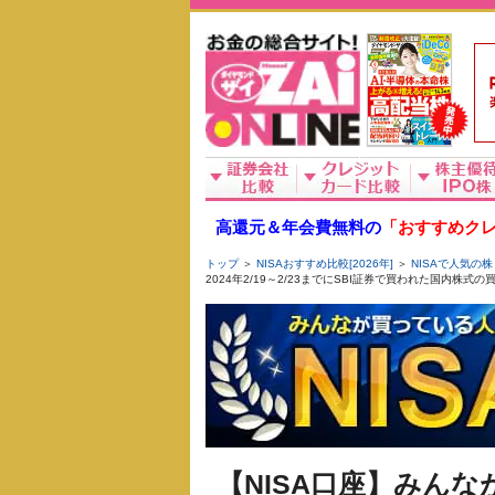
高還元＆年会費無料の
「おすすめクレ
トップ
＞
NISAおすすめ比較[2026年]
＞
NISAで人気の株
2024年2/19～2/23までにSBI証券で買われた国内株
【NISA口座】みん