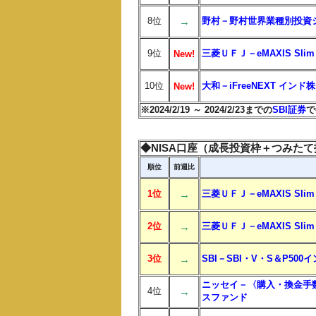
8位
→
野村－野村世界業種別投資
9位
三菱ＵＦＪ－eMAXIS Sl
New!
10位
大和－iFreeNEXT イン
New!
※2024/2/19 ～ 2024/2/23までの
SBI証券
で
◆NISA口座（成長投資枠＋つみた
順位
前週比
1位
→
三菱ＵＦＪ－eMAXIS S
2位
→
三菱ＵＦＪ－eMAXIS Sli
3位
→
SBI－SBI・V・S＆P50
ニッセイ－〈購入・換金手
4位
→
スファンド