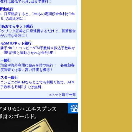
手数料は最低でも月5回まで無料！
I新生銀行
規に口座開設すると、1年もの定期預金金利が｢年
55％｣の高金利に！
Oあおぞらネット銀行
MOクリック証券と口座連携するだけで、普通預金
利がお得な金利に！
モSMTBネット銀行
勝手No.1！コンビニATM手数料＆振込手数料が
、SBI証券と連動させれば金利UP！
ニー銀行
貨預金や海外利用に強みを持つ銀行！ 各種顧客
足度調査では常に高い評価を獲得！
京スター銀行
コンビニのATMならどこでも利用可能で、ATM
金手数料も月8回までは無料！
»ネット銀行一覧