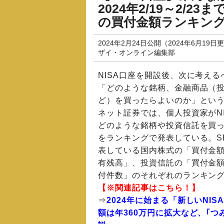
2024年2/19～2/
の買付金額ランキン
2024年2月24日公開（2024年6月19日
ザイ・オンライン編集部
NISA口座を開設後、次に考える
「どのような銘柄、金融商品（
ど）を買ったらよいのか」とい
ネット証券では、個人投資家がNI
どのような銘柄や投資信託を買
をランキングで発表している。S
表している国内株式の「買付金
有残高」、投資信託の「買付金
付件数」のそれぞれのランキン
【※関連記事はこちら！】
⇒
2024年に始まる「新しいNI
額は年360万円に拡大など、｢つみ