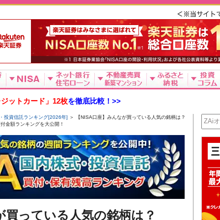
ジットカード」12枚
を徹底比較！>>
・投資信託ランキング[2026年]
＞ 【NISA口座】みんなが買っている人気の銘柄は？
式の買付金額ランキングを大公開！
なが買っている人気の銘柄は？