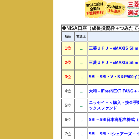
◆NISA口座（成長投資枠＋つみた
順位
前週比
1位
→
三菱ＵＦＪ－eMAXIS S
2位
→
三菱ＵＦＪ－eMAXIS Sli
3位
→
SBI－SBI・V・S＆P50
4位
→
大和－iFreeNEXT FAN
ニッセイ－＜購入・換金手数
5位
→
ックスファンド
6位
→
SBI－SBI日本高配当株
7位
→
SBI－SBI・iシェアー