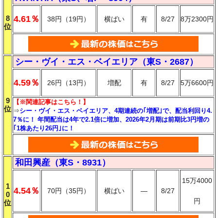
8
4.61％
38円（19円）
横ばい
有
8/27
8万2300円
位
シー・ヴイ・エス・ベイエリア（東S・2687）
4.59％
26円（13円）
増配
有
8/27
5万6600円
9
【※関連記事はこちら！】
位
⇒
シー・ヴイ・エス・ベイエリア、4期連続の｢増配｣で、配当利回り4.
7％に！ 年間配当は4年で2.1倍に増加、2026年2月期は前期比3円増の
｢1株あたり26円｣に！
和田興産（東S・8931）
15万4000
1
4.54％
70円（35円）
横ばい
―
8/27
0
円
位