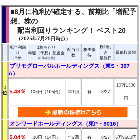
■8月に権利が確定する、前期比「増配予
想」株の
配当利回りランキング！ ベスト20
（2025年7月25日時点）
権利付
配当利回
1株あたり
配当回
株主優
き
最低投資額
り
年額（予想）配当金
数
待
最終日
（予想）
（8月確定額）
プリモグローバルホールディングス（東S・367
A）
19万1300
1
5.48％
105円（105円）
年1回
有
8/27
位
円
オンワードホールディングス（東P・8016）
5.04％
30円（14円）
年2回
有
8/27
5万9500円