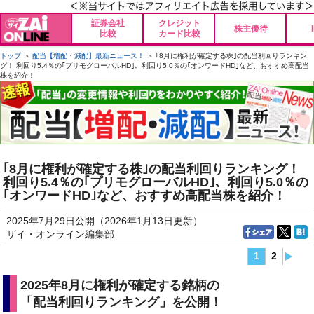
証券会社
クレジット
株主優待
比較
カード比較
トップ
＞
配当【増配・減配】最新ニュース！
＞ ｢8月に権利が確定する株｣の配当利回りランキン
グ！ 利回り5.4％の｢プリモグローバルHD｣、利回り5.0％の｢オンワードHD｣など、おすすめ高配当
株を紹介！
｢8月に権利が確定する株｣の配当利回りランキング！
利回り5.4％の｢プリモグローバルHD｣、利回り5.0％の
｢オンワードHD｣など、おすすめ高配当株を紹介！
2025年7月29日公開（2026年1月13日更新）
ザイ・オンライン編集部
1
2
2025年8月に権利が確定する銘柄の
「配当利回りランキング」を公開！