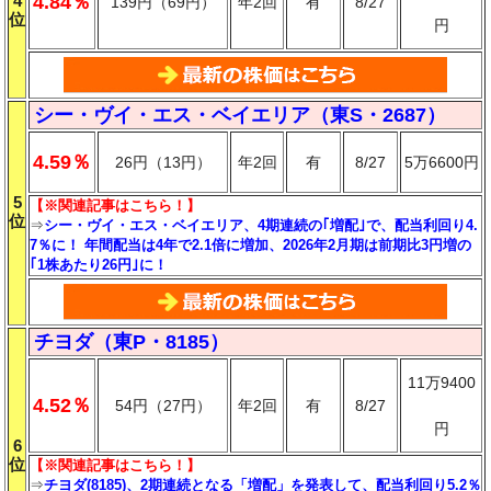
4
4.84％
139円（69円）
年2回
有
8/27
位
円
シー・ヴイ・エス・ベイエリア（東S・2687）
4.59％
26円（13円）
年2回
有
8/27
5万6600円
5
【※関連記事はこちら！】
位
⇒
シー・ヴイ・エス・ベイエリア、4期連続の｢増配｣で、配当利回り4.
7％に！ 年間配当は4年で2.1倍に増加、2026年2月期は前期比3円増の
｢1株あたり26円｣に！
チヨダ（東P・8185）
11万9400
4.52％
54円（27円）
年2回
有
8/27
円
6
位
【※関連記事はこちら！】
⇒
チヨダ(8185)、2期連続となる「増配」を発表して、配当利回り5.2％