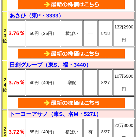
あさひ（東P・3333）
13万2900
2
3.76％
50円（25円）
横ばい
―
8/18
3
円
位
日創グループ（東S、福・3440）
10万6500
2
3.75％
40円（40円）
増配
―
8/27
4
円
位
トーヨーアサノ（東S、名M・5271）
22万8000
2
3.72％
85円（40円）
横ばい
有
8/27
5