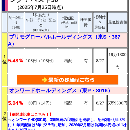
（2025年7月25日時点）
1株あたり
権利付
配当利回
増減配
株主優
年額（予想）配当
き
最低投資額
り
（予想、前期
待
金
比）
最終日
（予想）
（8月確定額）
プリモグローバルホールディングス（東S・367
A）
19万1300
1
5.48％
105円（105円）
増配
有
8/27
位
円
オンワードホールディングス（東P・8016）
5.04％
30円（14円）
増配
有
8/27
5万9500円
2
【※関連記事はこちら！】
位
⇒
オンワードHD(8016)、3期連続の｢増配｣を発表し、配当利回り5.8％
に！ 年間配当は3年で2.5倍に増加、2026年2月期は前期比4円増の｢1株