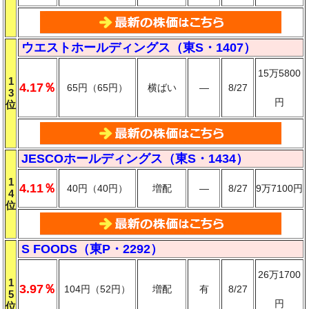
ウエストホールディングス（東S・1407）
15万5800
1
4.17％
65円（65円）
横ばい
―
8/27
3
円
位
JESCOホールディングス（東S・1434）
1
4.11％
40円（40円）
増配
―
8/27
9万7100円
4
位
S FOODS（東P・2292）
26万1700
1
3.97％
104円（52円）
増配
有
8/27
5
円
位