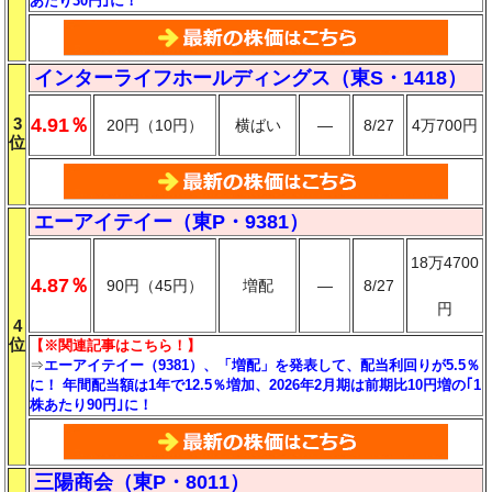
あたり30円｣に！
インターライフホールディングス（東S・1418）
3
4.91％
20円（10円）
横ばい
―
8/27
4万700円
位
エーアイテイー（東P・9381）
18万4700
4.87％
90円（45円）
増配
―
8/27
円
4
位
【※関連記事はこちら！】
⇒
エーアイテイー（9381）、「増配」を発表して、配当利回りが5.5％
に！ 年間配当額は1年で12.5％増加、2026年2月期は前期比10円増の｢1
株あたり90円｣に！
三陽商会（東P・8011）