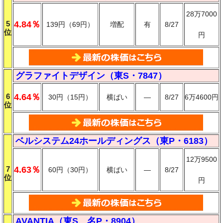
28万7000
5
4.84％
139円（69円）
増配
有
8/27
位
円
グラファイトデザイン（東S・7847）
6
4.64％
30円（15円）
横ばい
―
8/27
6万4600円
位
ベルシステム24ホールディングス（東P・6183）
12万9500
7
4.63％
60円（30円）
横ばい
―
8/27
位
円
AVANTIA（東S、名P・8904）