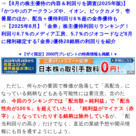
⇒
【8月の株主優待の内容＆利回りを調査(2025年版)】
｢かつや｣のアークランズや、イオン、ビックカメラ、壱
番屋のほか、配当＋優待利回り6％超の金券優待も
⇒
【2025年8月】「金券」株主優待利回りランキング！
利回り6.7％のメディア工房、5.7％のジオコードなど8月
に権利確定する｢金券｣優待28銘柄の利回りを紹介
▼【ザイ限定】2000円プレゼントの特典情報も掲載！▼
ただし、何らかの要因で株価が急落して「高配当」に
なっている銘柄などもある可能性には要注意。念のた
め、
今回のランキングでは「配当額＞純利益」で「配当
性向が100％」を超えていたり、「純利益がマイナス（赤
字）」となっていたりする銘柄は除外している
が、「配
当利回りの高さ」だけでなく、直近の業績予想や開示情
報にも目を通すようにしよう。