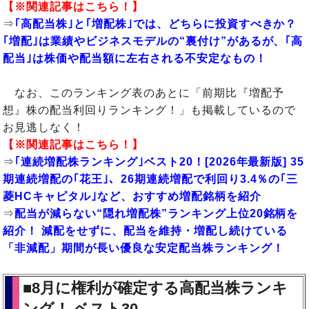
【※関連記事はこちら！】
⇒
｢高配当株｣と｢増配株｣では、どちらに投資すべきか？
｢増配｣は業績やビジネスモデルの“裏付け”があるが、｢高
配当｣は株価や配当額に左右される不安定なもの！
なお、このランキング表のあとに「前期比『増配予
想』株の配当利回りランキング！」も掲載しているので
お見逃しなく！
【※関連記事はこちら！】
⇒
｢連続増配株ランキング｣ベスト20！[2026年最新版] 35
期連続増配の｢花王｣、26期連続増配で利回り3.4％の｢三
菱HCキャピタル｣など、おすすめ増配銘柄を紹介
⇒
配当が減らない“隠れ増配株”ランキング上位20銘柄を
紹介！ 減配をせずに、配当を維持・増配し続けている
「非減配」期間が長い優良な安定配当株ランキング！
■8月に権利が確定する高配当株ランキ
ング！ ベスト30