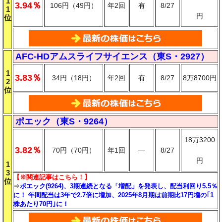
1
3.94％
106円（49円）
年2回
有
8/27
1
円
位
AFC-HDアムスライフサイエンス（東S・2927）
1
3.83％
34円（18円）
年2回
有
8/27
8万8700円
2
位
ポエック（東S・9264）
18万3200
3.82％
70円（70円）
年1回
―
8/27
円
1
3
【※関連記事はこちら！】
位
⇒
ポエック(9264)、3期連続となる「増配」を発表し、配当利回り5.5％
に！ 年間配当は3年で2.7倍に増加、2025年8月期は前期比17円増の｢1
株あたり70円｣に！