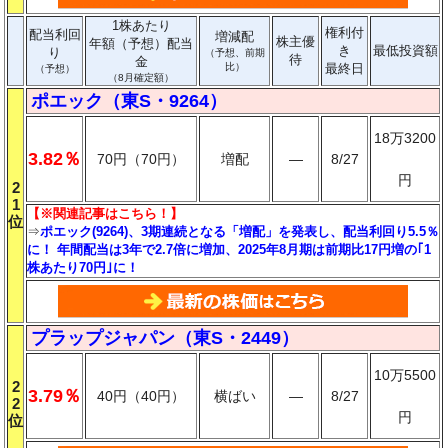
1株あたり
権利付
配当利回
増減配
株主優
年額（予想）配当
き
最低投資額
り
（予想、前期
待
金
比）
最終日
（予想）
（8月確定額）
ポエック（東S・9264）
18万3200
3.82％
70円（70円）
増配
―
8/27
円
2
1
【※関連記事はこちら！】
位
⇒
ポエック(9264)、3期連続となる「増配」を発表し、配当利回り5.5％
に！ 年間配当は3年で2.7倍に増加、2025年8月期は前期比17円増の｢1
株あたり70円｣に！
プラップジャパン（東S・2449）
10万5500
2
3.79％
40円（40円）
横ばい
―
8/27
2
円
位