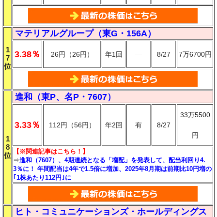
マテリアルグループ（東G・156A）
1
3.38％
26円（26円）
年1回
―
8/27
7万6700円
7
位
進和（東P、名P・7607）
33万5500
3.33％
112円（56円）
年2回
有
8/27
円
1
8
【※関連記事はこちら！】
位
⇒
進和（7607）、4期連続となる「増配」を発表して、配当利回り4.
3％に！ 年間配当は4年で1.5倍に増加、2025年8月期は前期比10円増の
｢1株あたり112円｣に
ヒト・コミュニケーションズ・ホールディングス