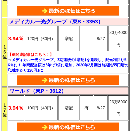
メディカル一光グループ（東S・3353）
30万4000
3.94％
120円（60円）
増配
―
8/27
円
1
6
【※関連記事はこちら！】
位
⇒
メディカル一光グループ、3期連続の｢増配｣を発表し、配当利回り5.
6％に！ 年間配当額は3年で3倍に増加、2026年2月期は前期比55円増の
｢1株あたり120円｣に
ワールド（東P・3612）
26万8900
1
3.94％
106円（49円）
増配
有
8/27
7
円
位