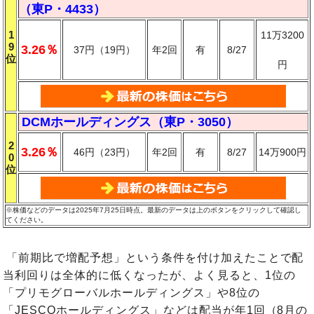
（東P・4433）
1
11万3200
9
3.26％
37円（19円）
年2回
有
8/27
位
円
DCMホールディングス（東P・3050）
2
3.26％
46円（23円）
年2回
有
8/27
14万900円
0
位
※株価などのデータは2025年7月25日時点。最新のデータは上のボタンをクリックして確認し
てください。
「前期比で増配予想」という条件を付け加えたことで配
当利回りは全体的に低くなったが、よく見ると、1位の
「プリモグローバルホールディングス」や8位の
「JESCOホールディングス」などは配当が年1回（8月の