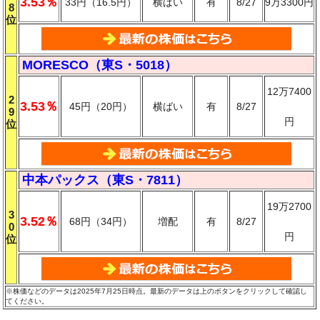
3.53％
33円（16.5円）
横ばい
有
8/27
9万3300円
8
位
MORESCO（東S・5018）
12万7400
2
3.53％
45円（20円）
横ばい
有
8/27
9
円
位
中本パックス（東S・7811）
19万2700
3
3.52％
68円（34円）
増配
有
8/27
0
円
位
※株価などのデータは2025年7月25日時点。最新のデータは上のボタンをクリックして確認し
てください。