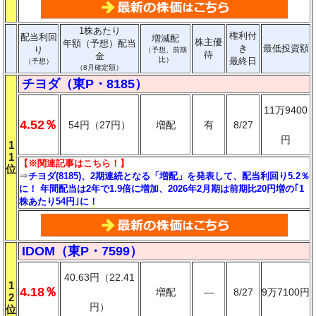
1株あたり
権利付
配当利回
増減配
株主優
年額（予想）配当
き
最低投資額
り
（予想、前期
待
金
比）
最終日
（予想）
（8月確定額）
チヨダ（東P・8185）
11万9400
4.52％
54円（27円）
増配
有
8/27
円
1
1
【※関連記事はこちら！】
位
⇒
チヨダ(8185)、2期連続となる「増配」を発表して、配当利回り5.2％
に！ 年間配当は2年で1.9倍に増加、2026年2月期は前期比20円増の｢1
株あたり54円｣に！
IDOM（東P・7599）
40.63円（22.41
1
4.18％
増配
―
8/27
9万7100円
2
円）
位