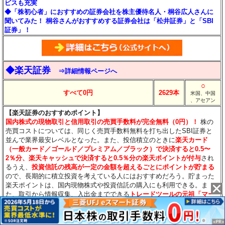
ビスも充実
◆「株初心者」におすすめの証券会社を株主優待名人・桐谷広人さんに
聞いてみた！ 桐谷さんがおすすめする証券会社は「松井証券」と「SBI
証券」！
◆楽天証券
⇒詳細情報ページへ
○
すべて0円
2629本
米国、中国
、アセアン
【楽天証券のおすすめポイント】
国内株式の現物取引と信用取引の売買手数料が完全無料（0円）！
株の
売買コストについては、同じく売買手数料無料を打ち出したSBI証券と
並んで業界最安レベルとなった。また、投信積立のときに
楽天カード
（一般カード／ゴールド／プレミアム／ブラック）で決済すると0.5〜
2％分
、楽天キャッシュで決済すると0.5％分
の楽天ポイントが付与
され
るうえ、
投資信託の残高が一定の金額を超えるごとにポイントが貯まる
ので、長期的に積立投資を考えている人にはおすすめだろう。貯まった
楽天ポイントは、国内現物株式や投資信託の購入にも利用できる。ま
た、取引から情報収集、入出金までできる
トレードツールの元祖「マー
ケットスピード」
が有名で、数多くのデイトレーダーも利用。ツール内
では
日経テレコン（楽天証券版）を利用することができるのも便利
。さ
らに、投資信託数が2600本以上と多く、米国や中国、アセアンなどの海