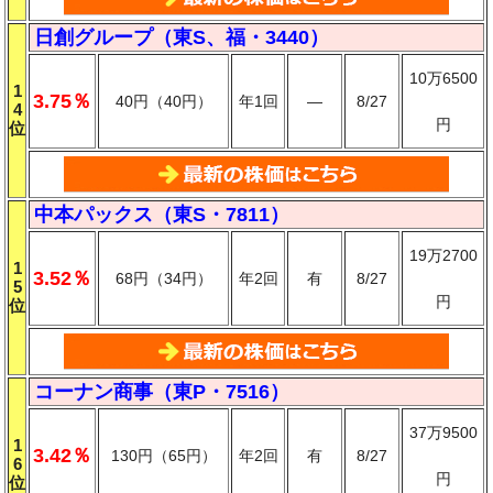
日創グループ（東S、福・3440）
10万6500
1
3.75％
40円（40円）
年1回
―
8/27
4
円
位
中本パックス（東S・7811）
19万2700
1
3.52％
68円（34円）
年2回
有
8/27
5
円
位
コーナン商事（東P・7516）
37万9500
1
3.42％
130円（65円）
年2回
有
8/27
6
円
位