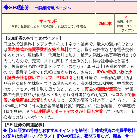
◆SBI証券
⇒詳細情報ページへ
○
すべて0円
米国、中国、
2685本
韓国、ロシア
※取引報告書などを「電子交付」に設定している場合
、アセアン
【SBI証券のおすすめポイント】
口座数では業界トップクラスの大手ネット証券で、最大の魅力のひとつ
は
国内株式の売買手数料が完全無料
なこと。取引報告書などを電子交付
するだけで、現物取引、信用取引に加え、単元未満株の売買手数料まで0
円になるので、売買コストに関しては圧倒的にお得な証券会社と言え
る。投資信託の数が業界トップクラスなうえ100円以上1円単位で買える
ので、投資初心者でも気軽に始められる。さらに、
IPOの取扱い数は大
手証券会社を抜いてトップ
。
PTS取引
も利用可能で、一般的な取引所よ
り有利な価格で株取引できる場合もある。海外株式は米国株、中国株の
ほか、アセアン株も取り扱うなど、とにかく
商品の種類が豊富
だ。米国
株の売買手数料が最低0米ドルから取引可能になのも魅力。
低コストで幅
広い金融商品に投資したい人
には、必須の証券会社と言えるだろう。「2
025年度JCSI（日本版顧客満足度指数）調査」の「証券業種」で9年連続
1位を獲得。また
口座開設サポートデスクが土日も営業
しているのも、初
心者には嬉しいポイントだ。
【SBI証券の関連記事】
◆【SBI証券の特徴とおすすめポイントを解説！】株式投資の売買手数料
の安さは業界トップクラス！ IPOや米国株、夜間取引など、商品・サー