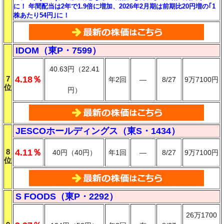
に！ 年間配当は2年で1.9倍に増加、2026年2月期は前期比20円増の｢1
株あたり54円｣に！
IDOM（東P・7599）
40.63円（22.41
7
4.18％
年2回
―
8/27
9万7100円
位
円）
JESCOホールディングス（東S・1434）
8
4.11％
40円（40円）
年1回
―
8/27
9万7100円
位
S FOODS（東P・2292）
26万1700