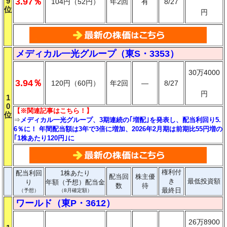
9
3.97％
104円（52円）
年2回
有
8/27
位
円
メディカル一光グループ（東S・3353）
30万4000
3.94％
120円（60円）
年2回
―
8/27
円
1
0
【※関連記事はこちら！】
位
⇒
メディカル一光グループ、3期連続の｢増配｣を発表し、配当利回り5.
6％に！ 年間配当額は3年で3倍に増加、2026年2月期は前期比55円増の
｢1株あたり120円｣に
権利付
配当利回
1株あたり
配当回
株主優
き
最低投資額
り
年額（予想）配当金
数
待
最終日
（予想）
（8月確定額）
ワールド（東P・3612）
26万8900