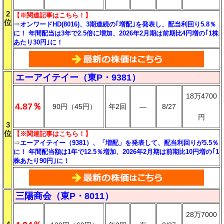
2
【※関連記事はこちら！】
位
⇒
オンワードHD(8016)、3期連続の｢増配｣を発表し、配当利回り5.8％
に！ 年間配当は3年で2.5倍に増加、2026年2月期は前期比4円増の｢1株
あたり30円｣に！
エーアイテイー（東P・9381）
18万4700
4.87％
90円（45円）
年2回
―
8/27
円
3
位
【※関連記事はこちら！】
⇒
エーアイテイー（9381）、「増配」を発表して、配当利回りが5.5％
に！ 年間配当額は1年で12.5％増加、2026年2月期は前期比10円増の｢1
株あたり90円｣に！
三陽商会（東P・8011）
28万7000