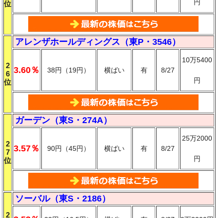
円
位
アレンザホールディングス（東P・3546）
10万5400
2
3.60％
38円（19円）
横ばい
有
8/27
6
円
位
ガーデン（東S・274A）
25万2000
2
3.57％
90円（45円）
横ばい
有
8/27
7
円
位
ソーバル（東S・2186）
2