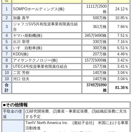
位
1111万2500
1
SOMPOホールディングス(株)
24.12％
株
2
加藤 真平
500万株
10.85％
ジャフコSV5共有投資事業有限責任組
3
361万株
7.84％
合
4
ヤマハ発動機(株)
345万9490株
7.51％
5
出川 章理
330万株
7.16％
6
いすゞ自動車(株)
300万株
6.51％
7
KDDI(株)
207万株
4.49％
8
アイサンテクノロジー(株)
157万5000株
3.42％
9
UTEC4号投資事業有限責任組合
157万株
3.41％
10
二宮 芳樹
140万株
3.04％
10
河口 信夫
140万株
3.04％
合
3749万6990
81.38％
計
株
■その他情報
手取金の使
(1)研究開発費、(2)量産・事業拡張費、(3)組織拡張費に充当
途
する予定
TierIV North America Inc. (連結子会社) 米国における事業
活動推進