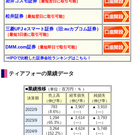
岩井コスモ証券
［最短翌日に
取引
可能］
松井証券
［最短翌日に
取引
可能］
三菱UFJ eスマート証券（旧:auカブコム証券）
［最短3日後に
取引
可能］
DMM.com証券
［最短即日で取引可能］
⇒IPOで比較した証券会社ランキングはこちら！
ティアフォーの業績データ
■業績推移
（単位：百万円・％ ）
売上高
経常損失
純損失
決算期
（伸び率）
（伸び率）
（伸び率）
783
▲ 3,907
▲ 3,910
2022/9
（8.6%）
（―）
（―）
1,294
▲ 3,614
▲ 3,793
2023/9
（65.3%）
（―）
（―）
3,264
▲ 4,624
▲ 5,748
2024/9
（152.2%）
（―）
（―）