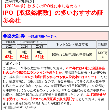
【2026年8月3日時点】
【2026年版】数多くのIPO株に申し込める！
IPO［取扱銘柄数］の多いおすすめ証
券会社
◆楽天証券
⇒詳細情報ページへ
主幹事数（上）/取扱銘柄数（下）
ネット配分・抽選方法
口座数
2025
2024
2023
0社
0社
0社
1300万
100％：1単元1票の平等抽選
43社
54社
61社
※
【ポイント】
ここ数年、IPO取扱数は年々増加しており、
2025年には43社と全証券会
社のなかで第3位にランクインを果たした
。楽天証券に配分されたIPO株
は、基本的に
100％が抽選に回されるのも個人投資家にはメリット
。ただ
し、抽選方法は「1単元1票」なので、資金を用意して多くの単元数を申
し込んだ人ほど有利になる。株の売買手数料が1日100万円までの取引な
ら手数料0円になったのものメリット大。IPO当選後に売る際の手数料も
お得だ。2022年10月にみずほ証券と業務提携したことで、
みずほ証券が
引き受けるIPOの一部ついて楽天証券が販売委託する
としており、今後
ますます取扱銘柄数が増えることが期待できる。
※口座数は2025年11月末時点