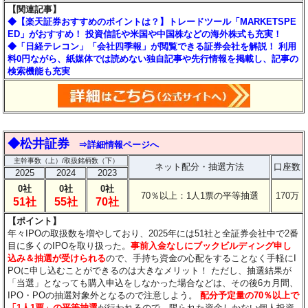
【関連記事】
◆【楽天証券おすすめのポイントは？】トレードツール「MARKETSPE
ED」がおすすめ！ 投資信託や米国や中国株などの海外株式も充実！
◆「日経テレコン」「会社四季報」が閲覧できる証券会社を解説！ 利用
料0円ながら、紙媒体では読めない独自記事や先行情報を掲載し、記事の
検索機能も充実
◆松井証券
⇒詳細情報ページへ
主幹事数（上）/取扱銘柄数（下）
ネット配分・抽選方法
口座数
2025
2024
2023
0社
0社
0社
70％以上：1人1票の平等抽選
170万
51社
55社
70社
【ポイント】
年々IPOの取扱数を増やしており、2025年には51社と全証券会社中で2番
目に多くのIPOを取り扱った。
事前入金なしにブックビルディング申し
込み＆抽選が受けられる
ので、手持ち資金の心配をすることなく手軽にI
POに申し込むことができるのは大きなメリット！
ただし、抽選結果が
「当選」となっても購入申込をしなかった場合などは、その後6カ月間、
IPO・POの抽選対象外となるので注意しよう。
配分予定量の70％以上で
「1人1票」の平等抽選
が行われるので、限られた資金しかない個人投資