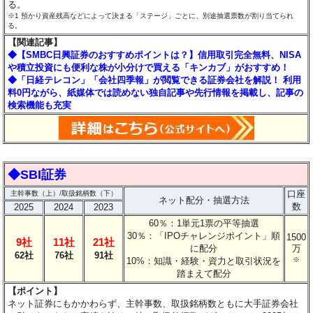
る。
※1 預かり資産残高などによって決まる「ステージ」ごとに、別途抽選票数が割り当てられ
る。
【関連記事】
◆【SMBC日興証券のおすすめポイントは？】信用取引完全無料、NISA
や積立投資にも便利な株が小分けで買える「キンカブ」がおすすめ！
◆「日経テレコン」「会社四季報」が閲覧できる証券会社を解説！ 利用
料0円ながら、紙媒体では読めない独自記事や先行情報を掲載し、記事の
検索機能も充実
◆SBI証券
口座
主幹事数（上）/取扱銘柄数（下）
ネット配分・抽選方法
数
2025
2024
2023
60％：1単元1票の平等抽選
30％：「IPOチャレンジポイント」順
1500
9社
11社
21社
に配分
万
62社
76社
91社
10%：知識・経験・資力と取引状況を
※
踏まえて配分
【ポイント】
ネット証券にもかかわらず、主幹事数、取扱銘柄数ともに大手証券会社