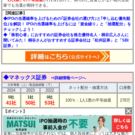
家でも当選が期待できる。
【関連記事】
◆IPOの当選確率を上げるための｢証券会社の選び方｣と｢申し込む優先順
位｣を解説！ IPOの当選確率を上げるには「資金繰り」と「抽選配分」を
チェックしよう！
◆「株初心者」におすすめの証券会社を株主優待名人・桐谷広人さんに
聞いてみた！ 桐谷さんがおすすめする証券会社は「松井証券」と「SBI
証券」！
◆
マネックス証券
⇒詳細情報ページへ
主幹事数（上）/取扱銘柄数（下）
ネット配分・抽選方法
口座数
2024
2023
2022
0社
1社
0社
100％：1人1票の平等抽選
278万
41社
50社
53社
【ポイント】
毎年多くのIPO銘柄を取り扱っており、2025年の取扱銘柄数は41社と全
証券会社中で第5位にランクインした。
マネックス証券に割り当てられた
IPO株は、100％すべてが1人1票の平等抽選で配分される
。取引実績や資
金量に当選確率が左右されないのは、個人投資家にとっては大きな魅力