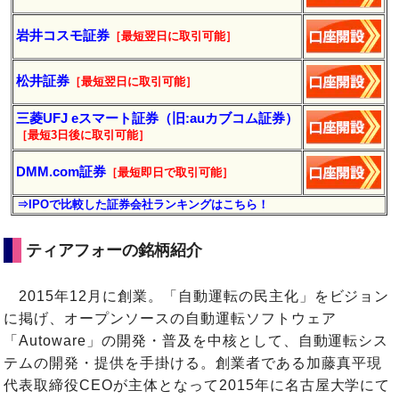
岩井コスモ証券
［最短翌日に
取引
可能］
松井証券
［最短翌日に
取引
可能］
三菱UFJ eスマート証券（旧:auカブコム証券）
［最短3日後に
取引
可能］
DMM.com証券
［最短即日で取引可能］
⇒IPOで比較した証券会社ランキングはこちら！
ティアフォーの銘柄紹介
2015年12月に創業。「自動運転の民主化」をビジョン
に掲げ、オープンソースの自動運転ソフトウェア
「Autoware」の開発・普及を中核として、自動運転シス
テムの開発・提供を手掛ける。創業者である加藤真平現
代表取締役CEOが主体となって2015年に名古屋大学にて