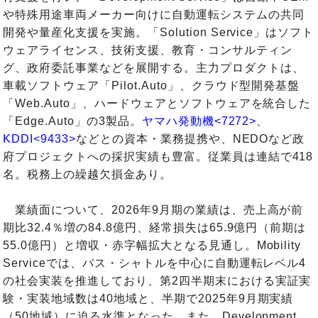
や特殊用途車両メーカー向けに自動運転システムの共同
開発や量産化支援を実施。「Solution Service」はソフト
ウェアライセンス、技術支援、教育・コンサルティン
グ、政府委託事業などを展開する。主力プロダクトは、
車載ソフトウェア「Pilot.Auto」、クラウド型開発基盤
「Web.Auto」、ハードウェアとソフトウェアを統合した
「Edge.Auto」の3製品。
ヤマハ発動機<7272>
、
KDDI<9433>
などとの資本・業務提携や、NEDOなど政
府プロジェクトへの採択実績も豊富。従業員は連結で418
名。税務上の繰越欠損金あり。
業績面について、2026年9月期の業績は、売上高が前
期比32.4％増の84.8億円、経常損失は65.9億円（前期は
55.0億円）と増収・赤字幅拡大となる見通し。Mobility
Serviceでは、バス・シャトルを中心に自動運転レベル4
の社会実装を推進しており、第2四半期末における実証実
験・実装地域数は40地域と、半期で2025年9月期実績
（50地域）に迫る水準となった。また、Development