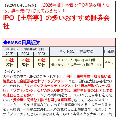
【2026年版】本気でIPO当選を狙うな
【2026年8月3日時点】
ら、真っ先に押さえておきたい！
IPO［主幹事］の多いおすすめ証券会
社
◆SMBC日興証券
主幹事数（上）/取扱銘柄数（下）
ネット配分・抽選方法
口座数
2025
2024
2023
16社
23社
19社
10％：1人1票の平等抽選
402万
最大5％：「ステージ別抽選」
27社
52社
52社
※1
【ポイント】
大手証券の中でもIPOに力を入れており、
例年、主幹事数・取り扱い銘
柄数ともに全証券会社中でトップクラス！
また、国内五大証券会社のひ
とつだけあり
「キオクシアホールディングス」や「日本郵政グループ3
社」「ソフトバンク」などの超大型IPOでは、主幹事証券の1社として名
を連ねることも多い
。10％分の同率抽選では、1人1単元しか申し込めな
いので
資金量に関係なく誰でも同じ当選確率
となっているのがメリッ
ト。さらに、預かり資産などによって当選確率が変わる「ステージ別抽
選」も提供。平等抽選に外れた人を対象にした追加抽選で、最高ランク
の「プラチナ」だと1人25票が割り当てられて当選確率が大幅にアップす