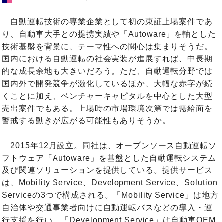
自動運転技術の専業企業として初の東証上場案件であ
り、自動車大手との提携実績や「Autoware」を軸とした
技術基盤を背景に、テーマ性への関心は集まりそうだ。
国内における自動運転の社会実装が進展すれば、中長期
的な成長余地も大きいだろう。ただ、自動運転分野では
国内外で開発競争が激化しているほか、大幅な赤字が続
くことに加え、ベンチャーキャピタルを中心とした大型
売出案件でもある。上場時の市場環境次第では需給面を
警戒する動きが広がる可能性もありそうか。
2015年12月設立。同社は、オープンソース自動運転ソ
フトウェア「Autoware」を基盤とした自動運転システム
及び関連ソリューションを提供している。提供サービス
は、Mobility Service、Development Service、Solution
Serviceの3つで構成される。「Mobility Service」は地方
自治体や交通事業者向けに自動運転バスなどの導入・運
行支援を行い、「Development Service」は自動車OEM