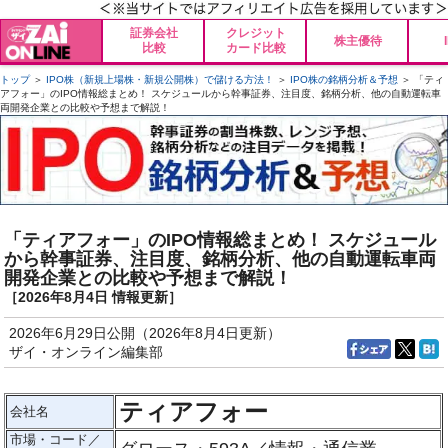
証券会社
クレジット
株主優待
比較
カード比較
トップ
＞
IPO株（新規上場株・新規公開株）で儲ける方法！
＞
IPO株の銘柄分析＆予想
＞ 「ティ
アフォー」のIPO情報総まとめ！ スケジュールから幹事証券、注目度、銘柄分析、他の自動運転車
両開発企業との比較や予想まで解説！
「ティアフォー」のIPO情報総まとめ！ スケジュール
から幹事証券、注目度、銘柄分析、他の自動運転車両
開発企業との比較や予想まで解説！
［2026年8月4日 情報更新］
2026年6月29日公開（2026年8月4日更新）
ザイ・オンライン編集部
ティアフォー
会社名
市場・コード／