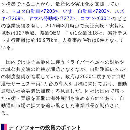
を構築できることから、量産化や実用化を支援してい
る。
トヨタ自動車<7203>
、
いすゞ自動車<7202>
、
スズ
キ<7269>
、
ヤマハ発動機<7272>
、
コマツ<6301>
などと
の協業実績を有し、2026年3月時点で実証実験・実装地
域数は127地域、協業OEM・Tier1企業は18社、累計テス
ト走行距離は約46.9万km、人身事故件数は0件となって
いる。
国内では少子高齢化に伴うドライバー不足への対応や
地域公共交通の維持が課題となるなか、自動運転レベル4
の制度整備が進展している。政府は2030年度までに自動
運転サービス車両1万台の導入を目標に掲げており、自動
運転の社会実装は加速する見通しだ。同社は国内で培っ
た技術・実績を基盤に海外展開も進める方針であり、自
動運転市場の拡大を追い風とした事業成長が期待され
る。
ティアフォーの投資のポイント