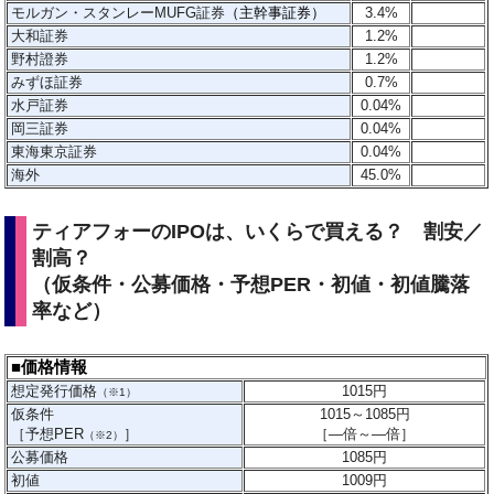
モルガン・スタンレーMUFG証券
（主幹事証券）
3.4%
大和証券
1.2%
野村證券
1.2%
みずほ証券
0.7%
水戸証券
0.04%
岡三証券
0.04%
東海東京証券
0.04%
海外
45.0%
ティアフォーのIPOは、いくらで買える？ 割安／
割高？
（仮条件・公募価格・予想PER・初値・初値騰落
率など）
■価格情報
想定発行価格
1015
円
（※1）
仮条件
1015～1085円
［予想PER
］
［
―
倍～
―
倍］
（※2）
公募価格
1085円
初値
1009円