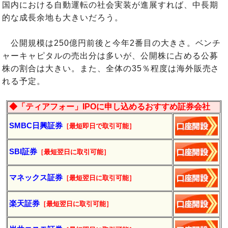
国内における自動運転の社会実装が進展すれば、中長期
的な成長余地も大きいだろう。
公開規模は250億円前後と今年2番目の大きさ。ベンチ
ャーキャピタルの売出分は多いが、公開株に占める公募
株の割合は大きい。また、全体の35％程度は海外販売さ
れる予定。
◆「ティアフォー」IPOに申し込めるおすすめ証券会社
SMBC日興証券
［最短即日で取引可能］
SBI証券
［最短翌日に取引可能］
マネックス証券
［最短翌日に取引可能］
楽天証券
［最短翌日に
取引
可能］