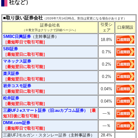
社など）
■取り扱い証券会社
（2026年7月14日時点。割当は変更になる場合があります）
引受シ
証券会社名
口座開設
ェア
（※青文字はクリックで詳細ページへ）
SMBC日興証券
（主幹事証券）
18.8%
［最短即日で取引可能］
SBI証券
0.7%
［最短翌日に取引可能］
マネックス証券
0.2%
［最短翌日に取引可能］
楽天証券
0.2%
［最短翌日に
取引
可能］
岩井コスモ証券
0.04%
［最短翌日に
取引
可能］
松井証券
0.04%
［最短翌日に
取引
可能］
三菱UFJ eスマート証券（旧:auカブコム証券）
［最
―
％
短3日後に
取引
可能］
DMM.com証券
―
％
［最短即日で取引可能］
三菱UFJモルガン・スタンレー証券
（主幹事証券）
28.4%