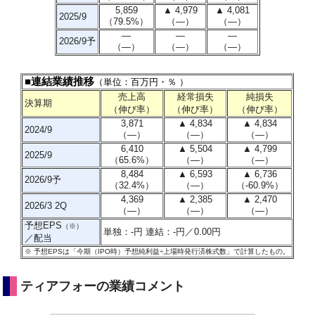
5,859
▲ 4,979
▲ 4,081
2025/9
（79.5%）
（―）
（―）
―
―
―
2026/9予
（―）
（―）
（―）
■連結業績推移
（単位：百万円・％ ）
売上高
経常損失
純損失
決算期
（伸び率）
（伸び率）
（伸び率）
3,871
▲ 4,834
▲ 4,834
2024/9
（―）
（―）
（―）
6,410
▲ 5,504
▲ 4,799
2025/9
（65.6%）
（―）
（―）
8,484
▲ 6,593
▲ 6,736
2026/9予
（32.4%）
（―）
（-60.9%）
4,369
▲ 2,385
▲ 2,470
2026/3 2Q
（―）
（―）
（―）
予想EPS
（※）
単独：-円 連結：-円／0.00円
／配当
※
予想EPSは「今期（IPO時）予想純利益÷上場時発行済株式数」で計算したもの
。
ティアフォーの業績コメント