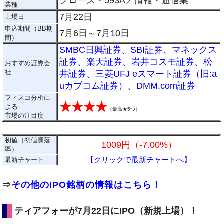
グロース・593A／情報・通信業
業種
7月22日
上場日
申込期間（BB期
7月6日～7月10日
間）
SMBC日興証券
、
SBI証券
、
マネックス
証券
、
楽天証券
、
岩井コスモ証券
、
松
おすすめ証券会
社
井証券
、
三菱UFJ eスマート証券（旧:a
uカブコム証券）
、
DMM.com証券
フィスコ分析に
★★★★
よる
（
最高★5つ
）
市場の注目度
初値（初値騰落
1009円（-7.00%）
率）
【クリックで最新チャートへ】
最新チャート
⇒
その他のIPO銘柄の情報はこちら！
ティアフォーが7月22日にIPO（新規上場）！