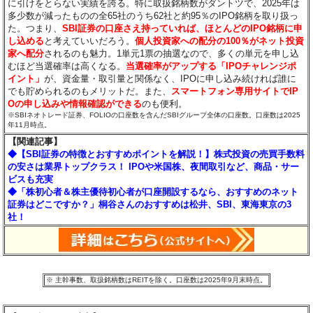
に引けをとらない実績を誇る。特に取扱銘柄数がダントツで、2025年は
多少数が減ったものの全65社のうち62社と約95％のIPO銘柄を取り扱っ
た。つまり、
SBI証券の口座さえ持っていれば、ほとんどのIPO銘柄に申
し込める
と考えていいだろう。
個人投資家への配分の100％がネット投資
家へ配分
されるのも魅力。1単元1票の抽選なので、多くの単元を申し込
むほど当選確率は高くなる。
当選確率がアップする「IPOチャレンジポ
イント」
が、資金量・取引量と関係なく、IPOに申し込み続ければ誰に
でも貯められるのもメリットだ。また、
スマートフォン専用サイトでIP
Oの申し込みや情報確認ができる
のも便利。
※SBIネオトレード証券、FOLIOの口座数を含んだSBIグループ全体の口座数。口座数は2025
年11月時点。
【関連記事】
◆【SBI証券の特徴とおすすめポイントを解説！】株式投資の売買手数料
の安さは業界トップクラス！ IPOや米国株、夜間取引など、商品・サー
ビスも充実
◆「株初心者＆株主優待初心者が口座開設するなら、おすすめのネット
証券はどこですか？」桐谷さんのおすすめは松井、SBI、東海東京の3
社！
※ 主幹事数、取扱銘柄数はREITを除く。口座数は2025年9月末時点。