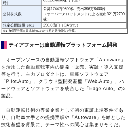
6352万4090株（予定）
時）
公募1744万9600株 売出396万8400株
公開株式数
（オーバーアロットメントによる売出321万2700
株）
想定公開規模
250.0億円（OA含む）
（※1）
※1
有価証券届出書提出時における想定発行価格で計算。
ティアフォーは自動運転プラットフォーム開発
オープンソースの自動運転ソフトウェア「Autoware」
を活用した自動運転車両の開発・販売、実証・導入支援
等を行う。主力プロダクトは、車載ソフトウェア
「Pilot.Auto」、クラウド型開発基盤「Web.Auto」、ハ
ードウェアとソフトウェアを統合した「Edge.Auto」の3
製品。
自動運転技術の専業企業として初の東証上場案件であ
り、自動車大手との提携実績や「Autoware」を軸とした
技術基盤を背景に、テーマ性への関心は集まりそうだ。