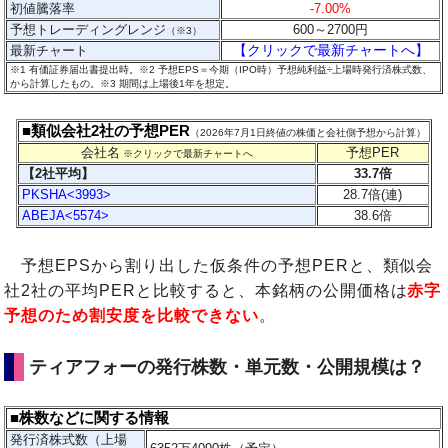
初値騰落率
-7.00%
予想トレーディングレンジ
600～2700
円
（※3）
【クリックで最新チャートへ】
最新チャート
※1 有価証券届出書提出時。※2 予想EPS＝今期（IPO時）予想純利益÷上場時発行済株式数、
から計算したもの。
※3 期間は上場後1年を想定。
■類似会社2社の予想PER
（2026年7月1日終値の株価と会社側予想から計算）
会社名
予想PER
※クリックで最新チャートへ
【2社平均】
33.7倍
PKSHA<3993>
28.7倍(連)
ABEJA<5574>
38.6倍
予想EPSから割り出した仮条件の予想PERと、類似会
社2社の平均PERと比較すると、本銘柄の公開価格は
赤字
予想のため割安度を比較できない
。
ティアフォーの発行株数・単元数・公開規模は？
■株数などに関する情報
発行済株式数（上場