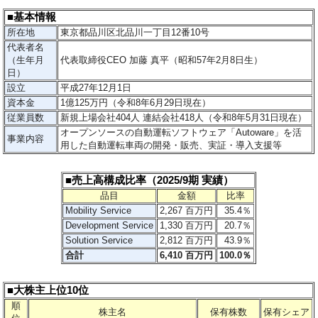
■基本情報
所在地
東京都品川区北品川一丁目12番10号
代表者名
（生年月
代表取締役CEO 加藤 真平（昭和57年2月8日生）
日）
設立
平成27年12月1日
資本金
1億125万円（令和8年6月29日現在）
従業員数
新規上場会社404人 連結会社418人（令和8年5月31日現在）
オープンソースの自動運転ソフトウェア「Autoware」を活
事業内容
用した自動運転車両の開発・販売、実証・導入支援等
■売上高構成比率（2025/9期 実績）
品目
金額
比率
Mobility Service
2,267 百万円
35.4％
Development Service
1,330 百万円
20.7％
Solution Service
2,812 百万円
43.9％
合計
6,410 百万円
100.0％
■大株主上位10位
順
株主名
保有株数
保有シェア