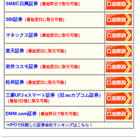
SMBC日興証券
［最短即日で取引可能］
SBI証券
［最短翌日に取引可能］
マネックス証券
［最短翌日に取引可能］
楽天証券
［最短翌日に
取引
可能］
岩井コスモ証券
［最短翌日に
取引
可能］
松井証券
［最短翌日に
取引
可能］
三菱UFJ eスマート証券（旧:auカブコム証券）
［最短3日後に
取引
可能］
DMM.com証券
［最短即日で取引可能］
⇒IPOで比較した証券会社ランキングはこちら！