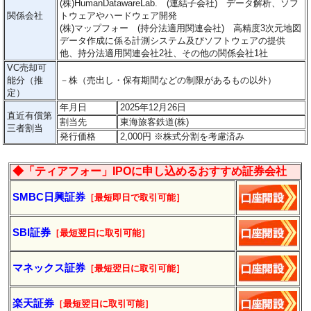
(株)HumanDatawareLab. (連結子会社) データ解析、ソフ
関係会社
トウェアやハードウェア開発
(株)マップフォー (持分法適用関連会社) 高精度3次元地図
データ作成に係る計測システム及びソフトウェアの提供
他、持分法適用関連会社2社、その他の関係会社1社
VC売却可
能分（推
－
株（売出し・保有期間などの制限があるもの以外）
定）
年月日
2025年12月26日
直近有償第
割当先
東海旅客鉄道(株)
三者割当
発行価格
2,000円 ※株式分割を考慮済み
◆「ティアフォー」IPOに申し込めるおすすめ証券会社
SMBC日興証券
［最短即日で取引可能］
SBI証券
［最短翌日に取引可能］
マネックス証券
［最短翌日に取引可能］
楽天証券
［最短翌日に
取引
可能］