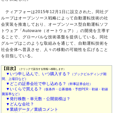
ティアフォーは2015年12月1日に設立された。同社グ
ループはオープンソース戦略によって自動運転技術の社
会実装を推進しており、オープンソース型自動運転ソフ
トウェア「Autoware（オートウェア）」の開発を主導す
ることで、グローバルな技術基盤を提供している。同社
グループはこのような取組みを通じて、自動運転技術を
社会全体へ普及させ、人々の移動の可能性を広げること
を目指している。
【目次】
（クリックで該当する情報へ移動します）
▼いつ申し込んで、いつ購入する？
（ブックビルディング期
間、上場日など）
▼どこの証券会社で申し込める？
（幹事証券会社）
▼いくらで買える？
（仮条件・公募価格・予想PER・初値・初値
騰落率など）
▼発行株数・単元数・公開規模は？
▼どんな会社？
▼業績データ／業績コメント