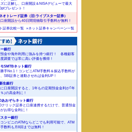
ズに正解し、口座開設＆NISAデビューで最大
00ptプレゼント！
Iネオトレード証券（旧:ライブスター証券）
規口座開設から40日間現物取引手数料が無料！
ット証券比較一覧
»ネット証券キャンペーン一覧
ニー銀行
貨預金や海外利用に強みを持つ銀行！ 各種顧客
足度調査では常に高い評価を獲得！
モSMTBネット銀行
勝手No.1！コンビニATM手数料＆振込手数料が
、SBI証券と連動させれば金利UP！
I新生銀行
規に口座開設すると、1年もの定期預金金利が｢年
55％｣の高金利に！
Oあおぞらネット銀行
MOクリック証券と口座連携するだけで、普通預金
利がお得な金利に！
京スター銀行
コンビニのATMならどこでも利用可能で、ATM
金手数料も月8回までは無料！