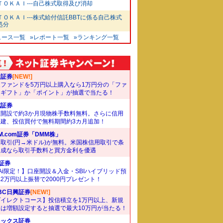
ＴＯＫＡＩ---自己株式取得及び消却
ＴＯＫＡＩ---株式給付信託BBTに係る自己株式
処分
ュース一覧
»レポート一覧
»ランキング一覧
天証券
[NEW!]
象ファンドを5万円以上購入なら1万円分の「ファ
ドギフト」か「ポイント」が抽選で当たる！
花証券
座開設で約3か月現物株手数料無料。さらに信用
規建、投信買付で無料期間約3カ月追加！
M.com証券「DMM株」
取引(円→米ドル)が無料。米国株信用取引で条
達成なら取引手数料と買方金利を優遇
I証券
Ai限定！】口座開設＆入金・SBIハイブリッド預
2万円以上振替で2000円プレゼント！
BC日興証券
[NEW!]
ダイレクトコース】投信積立を1万円以上、新規
たは増額設定すると抽選で最大10万円が当たる！
ネックス証券