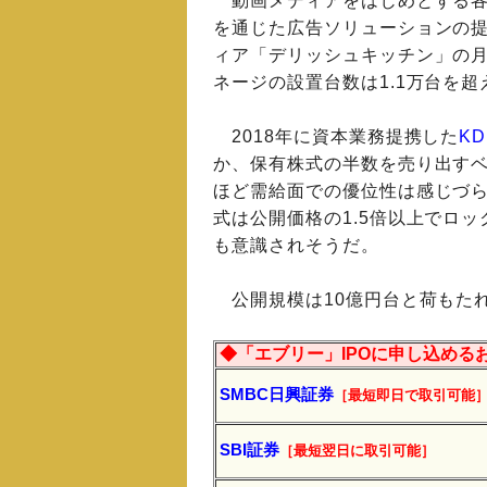
動画メディアをはじめとする各
を通じた広告ソリューションの提
ィア「デリッシュキッチン」の月
ネージの設置台数は1.1万台を超
2018年に資本業務提携した
KD
か、保有株式の半数を売り出す
ほど需給面での優位性は感じづ
式は公開価格の1.5倍以上でロ
も意識されそうだ。
公開規模は10億円台と荷もた
◆「エブリー」IPOに申し込める
SMBC日興証券
［最短即日で取引可能
SBI証券
［最短翌日に取引可能］