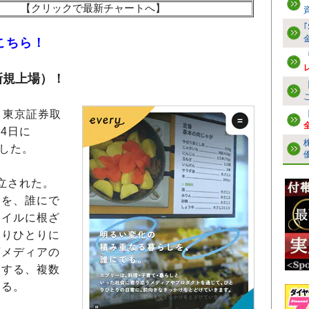
【クリックで最新チャートへ】
こちら！
新規上場）！
、東京証券取
月4日に
定した。
設立された。
しを、誰にで
タイルに根ざ
とりひとりに
画メディアの
とする、複数
いる。