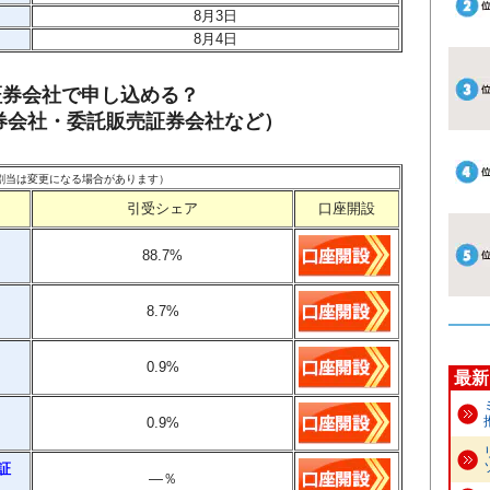
8月3日
8月4日
証券会社で申し込める？
券会社・委託販売証券会社など）
点。割当は変更になる場合があります）
引受シェア
口座開設
88.7%
8.7%
0.9%
最新
0.9%
証
―
％