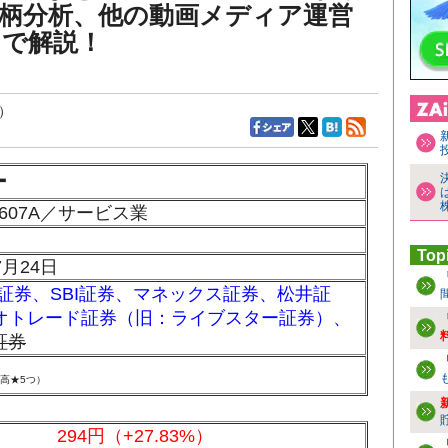
銘柄分析、他の動画メディア運営
まで解説！
新）
ー
607A／サービス業
Top
7月24日
興証券
、
SBI証券
、
マネックス証券
、
松井証
ネオトレード証券（旧：ライブスター証券）
、
証券
高★5つ
）
294円（+27.83%）