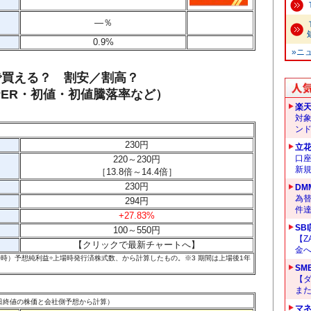
―
％
0.9%
»ニ
で買える？ 割安／割高？
ER・初値・初値騰落率など）
楽
対
ン
230
円
立
口
220～230円
新
［
13.8
倍～
14.4
倍］
230円
DM
為替
294円
件
+27.83%
SB
100～550
円
【Z
【クリックで最新チャートへ】
金へ
IPO時）予想純利益÷上場時発行済株式数、から計算したもの。
※3 期間は上場後1年
SM
【
ま
14日終値の株価と会社側予想から計算）
マ