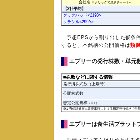
会社名
※クリックで最新チャートへ
【2社平均】
クックパッド<2193>
クラシル<299A>
予想EPSから割り出した仮条件
すると、本銘柄の公開価格は
類
エブリーの発行株数・単元
■株数などに関する情報
発行済株式数（上場時）
公開株式数
想定公開規模
（※1）
※1
有価証券届出書提出時における想定発行価格で計
エブリーは食生活プラット