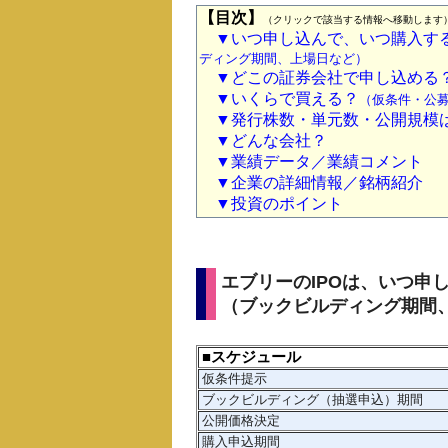
【目次】
（クリックで該当する情報へ移動します
▼いつ申し込んで、いつ購入す
ディング期間、上場日など）
▼どこの証券会社で申し込める
▼いくらで買える？
（仮条件・公募
▼発行株数・単元数・公開規模
▼どんな会社？
▼業績データ／業績コメント
▼企業の詳細情報／銘柄紹介
▼投資のポイント
エブリーのIPOは、いつ申
（ブックビルディング期間
■スケジュール
仮条件提示
ブックビルディング（抽選申込）期間
公開価格決定
購入申込期間