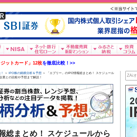
ジットカード」12枚
を徹底比較！>>
法！
＞
IPO株の銘柄分析＆予想
＞ 「エブリー」のIPO情報総まとめ！ スケジュール
企業との比較や予想まで解説！
情報総まとめ！ スケジュールから