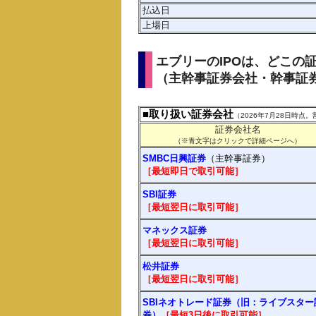
払込日
上場日
エブリーのIPOは、どこの
（主幹事証券会社・幹事証
■取り扱い証券会社
（2026年7月28日時
証券会社名
（※青文字はクリックで詳細ページへ）
SMBC日興証券
（主幹事証券）
［最短即日で取引可能］
SBI証券
［最短翌日に取引可能］
マネックス証券
［最短翌日に取引可能］
松井証券
［最短翌日に
取引
可能］
SBIネオトレード証券（旧：ライブスター
券）
［最短3日後に
取引
可能］