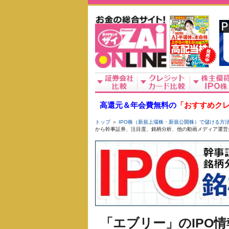
高還元＆年会費無料の
「おすすめクレ
トップ
＞
IPO株（新規上場株・新規公開株）で儲ける方
から幹事証券、注目度、銘柄分析、他の動画メディア運営
「エブリー」のIPO