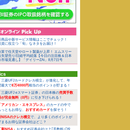
新商品や新サービス情報はここでチェック！
投資に役立つ「旬」なネタをお届け！
決算で任天堂やロート製薬が上昇！ エムスリー
は失望売り/日経平均続落【今日の注目株＆日本
株市場見通し】「デイリーZAi」8月7日号
ics
「三菱UFJカードクレカ積立」が進化して、年
間最大で
8万4000円
相当のポイントが貯まる！
「三菱UFJ eスマート証券」の日本株の
売買手数
料が完全無料（0円）
に引き下げられる！
「アメリカン・エキスプレス」
のカードの中で
もっともお得な、
おすすめカード
を探そう！
新NISAのクレカ積立
で、より多くのポイントが
貯まるお得な証券会社はどこ？
「新NISA」
おすすめ証券会社は？｢手数料｣｢投