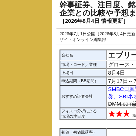
幹事証券、注目度、
企業との比較や予想
［2026年8月4日 情報更新］
2026年7月1日公開（2026年8月4日更
ザイ・オンライン編集部
エブリ
会社名
グロース・
市場・コード／業種
8月4日
上場日
7月17日～
申込期間（BB期間）
SMBC日
券
、
SBI
おすすめ証券会社
DMM.com
フィスコ分析による
★★★
（
最
市場の注目度
初値（初値騰落率）