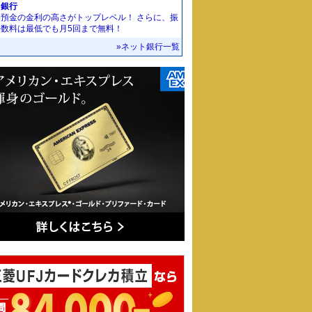
J銀行
期預金の金利の高さがトップレベル！ さらに、振
手数料は最低でも月5回まで無料！
»ネット銀行一覧