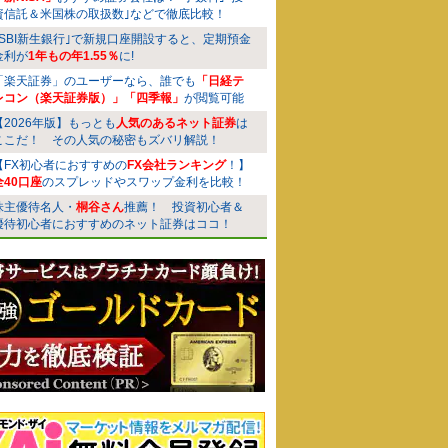
資信託＆米国株の取扱数｣などで徹底比較！
｢SBI新生銀行｣で新規口座開設すると、定期預金
金利が
1年もの年1.55％
に!
「楽天証券」のユーザーなら、誰でも
「日経テ
レコン（楽天証券版）」「四季報」
が閲覧可能
【2026年版】もっとも
人気のあるネット証券
は
ここだ！ その人気の秘密もズバリ解説！
【FX初心者におすすめの
FX会社ランキング
！】
全40口座
のスプレッドやスワップ金利を比較！
株主優待名人・
桐谷さん
推薦！ 投資初心者＆
優待初心者におすすめのネット証券はココ！