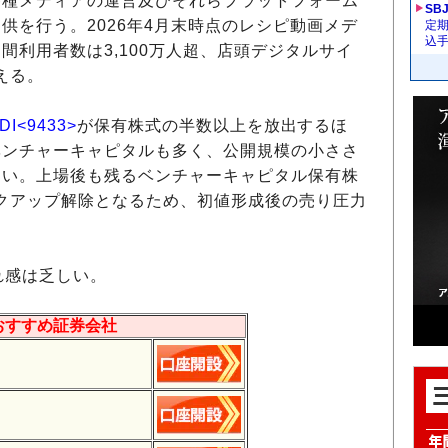
種メディアの運営及びそれらプラットフォーム
SB
供を行う。2026年4月末時点のレシピ動画メデ
定
込
間利用者数は3,100万人超、店頭デジタルサイ
える。
DI<9433>
が保有株式の半数以上を放出するほ
ベンチャーキャピタルも多く、公開規模の小ささ
らい。上場後も残るベンチャーキャピタル保有株
ックアップ解除となるため、初値形成後の売り圧力
れ感は乏しい。
おすすめ証券会社
］