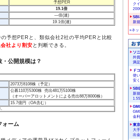
予想PER
クイ
19.1倍
20
―
倍(連)
SB
19.1倍(連)
新
»ネ
の予想PERと、類似会社2社の平均PERと比較
似会社より割安
と判断できる。
ソ
外
数・公開規模は？
満
ドコ
使い
安く
2073万8108株（予定）
SB
公募110万5300株 売出481万5100株
新
（オーバーアロットメントによる売出88万8000株）
1.
15.7億円（OA含む）
GM
算。
G
金
フォーム
東
大手
出