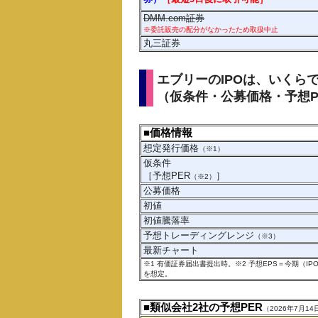
DMM.com証券
※委託販売の配分がなかったため取扱中止
丸三証券
エブリーのIPOは、いくら
（仮条件・公募価格・予想P
■価格情報
想定発行価格
（※1）
仮条件
［予想PER
］
（※2）
公募価格
初値
初値騰落率
予想トレーディングレンジ
（※3）
最新チャート
※1 有価証券届出書提出時。※2 予想EPS＝今期（
を想定。
■類似会社2社の予想PER
（2026年7月