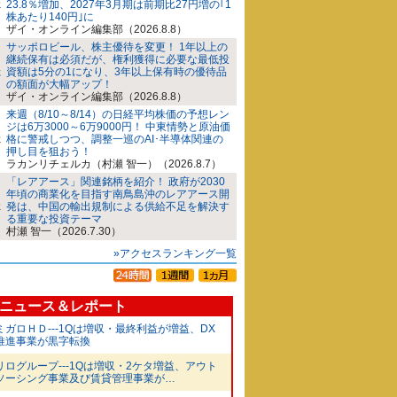
23.8％増加、2027年3月期は前期比27円増の｢1
株あたり140円｣に
ザイ・オンライン編集部（2026.8.8）
サッポロビール、株主優待を変更！ 1年以上の
継続保有は必須だが、権利獲得に必要な最低投
資額は5分の1になり、3年以上保有時の優待品
の額面が大幅アップ！
ザイ・オンライン編集部（2026.8.8）
来週（8/10～8/14）の日経平均株価の予想レン
ジは6万3000～6万9000円！ 中東情勢と原油価
格に警戒しつつ、調整一巡のAI･半導体関連の
押し目を狙おう！
ラカンリチェルカ（村瀬 智一）（2026.8.7）
「レアアース」関連銘柄を紹介！ 政府が2030
年頃の商業化を目指す南鳥島沖のレアアース開
発は、中国の輸出規制による供給不足を解決す
る重要な投資テーマ
村瀬 智一（2026.7.30）
»アクセスランキング一覧
ニュース＆レポート
ミガロＨＤ---1Qは増収・最終利益が増益、DX
推進事業が黒字転換
リログループ---1Qは増収・2ケタ増益、アウト
ソーシング事業及び賃貸管理事業が…