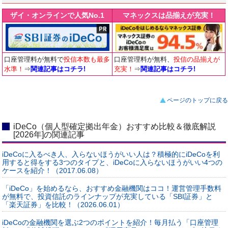
ザイ・オンラインで人気No.1
マネックスは品揃えが充実！
口座管理料が無料で
投信本数も最多
口座管理料が無料、
投信の品揃えが
水準！
⇒
関連記事はコチラ!
充実！
⇒
関連記事はコチラ!
ページのトップに戻る
iDeCo（個人型確定拠出年金）おすすめ比較＆徹底解説
[2026年]の関連記事
iDeCoに入るべき人、入らないほうがいい人は？積極的にiDeCoを利
用すると得をする3つのタイプと、iDeCoに入らないほうがいい4つの
ケースを紹介！（2017.06.08）
「iDeCo」を始めるなら、おすすめ金融機関はココ！運営管理手数料
が無料で、投資信託のラインナップが充実している「SBI証券」と
「楽天証券」を比較！（2026.06.01）
iDeCoの金融機関を選ぶ2つのポイントを紹介！毎月払う「口座管理