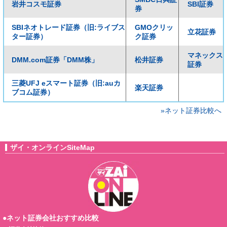
岩井コスモ証券
SBI証券
券
SBIネオトレード証券（旧:ライブス
GMOクリッ
立花証券
ター証券）
ク証券
マネックス
DMM.com証券「DMM株」
松井証券
証券
三菱UFJ eスマート証券（旧:auカ
楽天証券
ブコム証券）
»ネット証券比較へ
ザイ・オンラインSiteMap
●ネット証券会社おすすめ比較