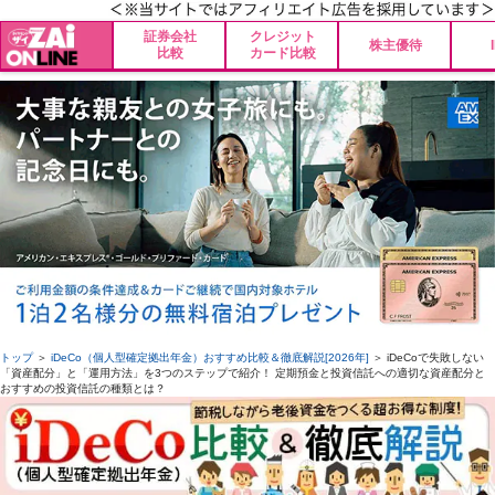
証券会社
クレジット
株主優待
比較
カード比較
トップ
＞
iDeCo（個人型確定拠出年金）おすすめ比較＆徹底解説[2026年]
＞ iDeCoで失敗しない
「資産配分」と「運用方法」を3つのステップで紹介！ 定期預金と投資信託への適切な資産配分と
おすすめの投資信託の種類とは？