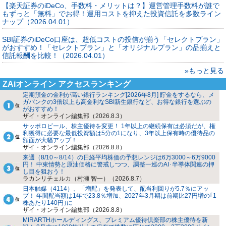
【楽天証券のiDeCo、手数料・メリットは？】運営管理手数料が誰で
もずっと「無料」でお得！運用コストを抑えた投資信託を多数ライン
ナップ（2026.04.01）
SBI証券のiDeCo口座は、超低コストの投信が揃う「セレクトプラン」
がおすすめ！「セレクトプラン」と「オリジナルプラン」の品揃えと
信託報酬を比較！（2026.04.01）
»もっと見る
ZAiオンライン アクセスランキング
定期預金の金利が高い銀行ランキング[2026年8月] 貯金をするなら、メ
ガバンクの3倍以上も高金利なSBI新生銀行など、お得な銀行を選ぶの
がおすすめ！
ザイ・オンライン編集部（2026.8.3）
サッポロビール、株主優待を変更！ 1年以上の継続保有は必須だが、権
利獲得に必要な最低投資額は5分の1になり、3年以上保有時の優待品の
額面が大幅アップ！
ザイ・オンライン編集部（2026.8.8）
来週（8/10～8/14）の日経平均株価の予想レンジは6万3000～6万9000
円！ 中東情勢と原油価格に警戒しつつ、調整一巡のAI･半導体関連の押
し目を狙おう！
ラカンリチェルカ（村瀬 智一）（2026.8.7）
日本触媒（4114）、「増配」を発表して、配当利回りが5.7％にアッ
プ！ 年間配当額は1年で23.8％増加、2027年3月期は前期比27円増の｢1
株あたり140円｣に
ザイ・オンライン編集部（2026.8.8）
MIRARTHホールディングス、プレミアム優待倶楽部の株主優待を新