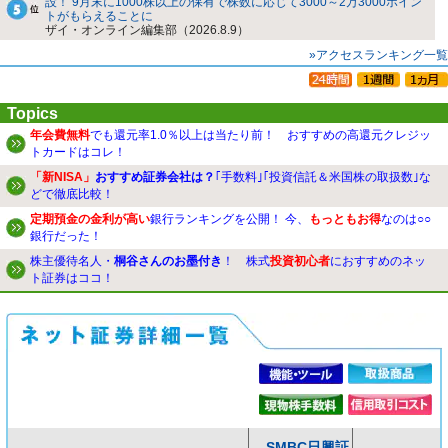
設！ 9月末に1000株以上の保有で株数に応じて3000～2万3000ポイン
トがもらえることに
ザイ・オンライン編集部（2026.8.9）
»アクセスランキング一覧
Topics
年会費無料
でも還元率1.0％以上は当たり前！ おすすめの高還元クレジッ
トカードはコレ！
「新NISA」
おすすめ証券会社は？
｢手数料｣｢投資信託＆米国株の取扱数｣な
どで徹底比較！
定期預金の金利が高い
銀行ランキングを公開！ 今、
もっともお得
なのは○○
銀行だった！
株主優待名人・
桐谷さんのお墨付き
！ 株式
投資初心者
におすすめのネッ
ト証券はココ！
SMBC日興証