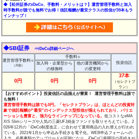
◆【松井証券のiDeCo、手数料・メリットは？】運営管理手数料と加入
時手数料が誰でも無料でお得！信託報酬が最安クラスの投信が39本もラ
インナップ！
◆SBI証券
⇒iDeCo詳細ページへ
手数料
※
運営管理手数料
※
投資信託
加入時・企業型から
他の運営機関から
（月額）
の移換時
の変更時
37本
0円
0円
0円
（セレクトプ
ラン）
【おすすめポイント】投資信託の品揃えが豊富！ 運営管理手数料は誰で
も無料！
運営管理手数料は誰でも0円。「セレクトプラン」は、ほとんどの投資対
象で信託報酬が“最安”のインデックス型投信が揃えられており、バリエ
ーションも豊富と、強力なラインナップになっている。
低コストなeMA
XIS Slimシリーズや人気の三菱UFJ純金ファンドを取りそろえている。2
026年12月の「iDeCo制度改正」に合わせて運用商品の入れ替えが行われ
ている。2021年1月から申込み手続きを電子化。WEB申込フォームへの
入力、必要書類のアップロードが可能になり、iDeCo口座開設の手続きが