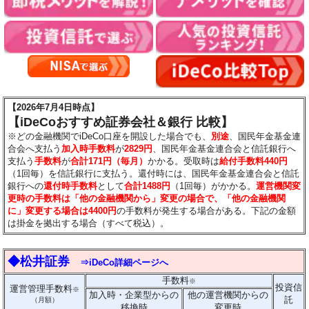
【2026年7月4日時点】
【iDeCoおすすめ証券会社＆銀行 比較】
※
どの金融機関でiDeCo口座を開設した場合でも、
別途
、国民年金基金連
合会へ支払う
加入時手数料
が
2829円
、国民年金基金連合会と信託銀行へ
支払う
手数料
が
合計171円（毎月）
かかる。受取時は
給付手数料440円
（1回毎）を信託銀行に支払う。還付時には
、国民年金基金連合会と信託
銀行への
還付時手数料
として
合計1488円
（1回毎）がかかる。
運営機関変
更時の手数料は「他の金融機関から」変更の場合で、「他の金融機関
に」変更する場合は
4400円
の手数料が発生する場合がある。
下記の金額
は
掛金を拠出する場合（すべて税込）。
◆松井証券
⇒iDeCo詳細ページへ
手数料
※
投資信
運営管理手数料
※
加入時・企業型からの
他の運営機関からの
託
（月額）
移換時
変更時