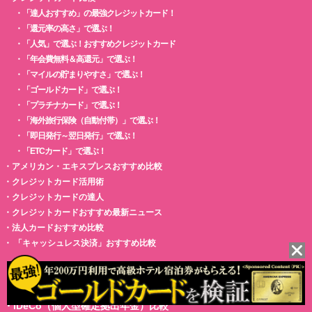
・
「達人おすすめ」の最強クレジットカード！
・
「還元率の高さ」で選ぶ！
・
「人気」で選ぶ！おすすめクレジットカード
・
「年会費無料＆高還元」で選ぶ！
・
「マイルの貯まりやすさ」で選ぶ！
・
「ゴールドカード」で選ぶ！
・
「プラチナカード」で選ぶ！
・
「海外旅行保険（自動付帯）」で選ぶ！
・
「即日発行～翌日発行」で選ぶ！
・
「ETCカード」で選ぶ！
・
アメリカン・エキスプレスおすすめ比較
・
クレジットカード活用術
・
クレジットカードの達人
・
クレジットカードおすすめ最新ニュース
・
法人カードおすすめ比較
・
「キャッシュレス決済」おすすめ比較
・
つみたてNISAおすすめ比較
・
NISA口座比較
・
iDeCo（個人型確定拠出年金）比較