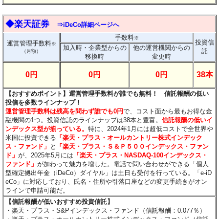
◆楽天証券
⇒iDeCo詳細ページへ
手数料
※
投資信
運営管理手数料
※
加入時・企業型からの
他の運営機関からの
託
（月額）
移換時
変更時
0円
0円
0円
38本
【おすすめポイント】運営管理手数料が誰でも無料！ 信託報酬の低い
投信を
多数
ラインナップ！
運営管理手数料は残高を問わず誰でも0円
で、
コスト面から最もお得な金
融機関の1つ。投資信託のラインナップは38本と豊富。
信託報酬の低いイ
ンデックス型
が揃っている。
特に、2024年1月には超低コストで全世界や
米国に投資できる
「楽天・プラス・オールカントリー株式インデック
ス・ファンド」
と
「楽天・プラス・Ｓ＆Ｐ５００インデックス・ファン
ド」
が、2025年5月には
「楽天・プラス・NASDAQ-100インデックス・
ファンド」
が加わって魅力を増した。
電話で問い合わせができる「個人
型確定拠出年金（iDeCo）ダイヤル」は土日も受付を行っている。「e-iD
eCo」に対応しており、氏名・住所や引落口座などの変更手続きがオン
ラインで申請可能だ。
【信託報酬が低いおすすめ投資信託】
・楽天・プラス・S&Pインデックス・ファンド（信託報酬：0.077％）