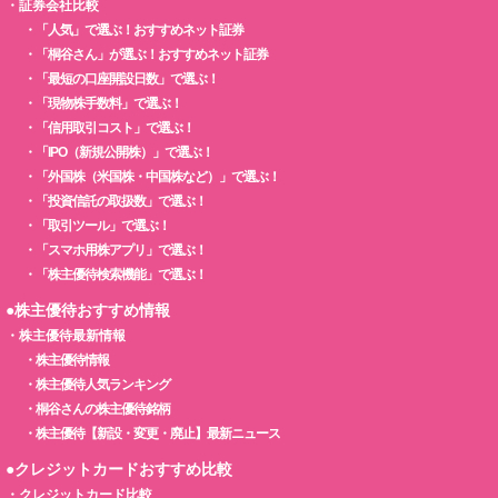
・
証券会社比較
・
「人気」で選ぶ！おすすめネット証券
・
「桐谷さん」が選ぶ！おすすめネット証券
・
「最短の口座開設日数」で選ぶ！
・
「現物株手数料」で選ぶ！
・
「信用取引コスト」で選ぶ！
・
「IPO（新規公開株）」で選ぶ！
・
「外国株（米国株・中国株など）」で選ぶ！
・
「投資信託の取扱数」で選ぶ！
・
「取引ツール」で選ぶ！
・
「スマホ用株アプリ」で選ぶ！
・
「株主優待検索機能」で選ぶ！
●株主優待おすすめ情報
・
株主優待最新情報
・
株主優待情報
・
株主優待人気ランキング
・
桐谷さんの株主優待銘柄
・
株主優待【新設・変更・廃止】最新ニュース
●クレジットカードおすすめ比較
・
クレジットカード比較