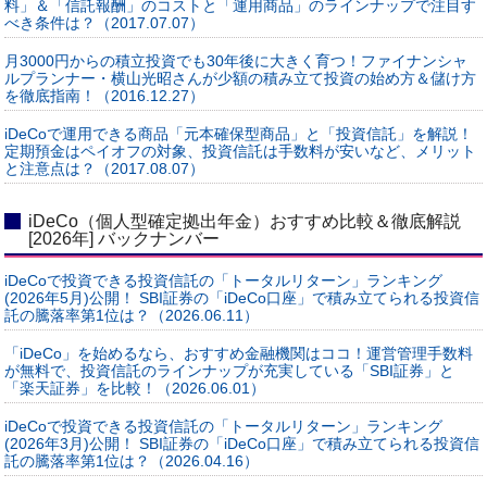
料」＆「信託報酬」のコストと「運用商品」のラインナップで注目す
べき条件は？（2017.07.07）
月3000円からの積立投資でも30年後に大きく育つ！ファイナンシャ
ルプランナー・横山光昭さんが少額の積み立て投資の始め方＆儲け方
を徹底指南！（2016.12.27）
iDeCoで運用できる商品「元本確保型商品」と「投資信託」を解説！
定期預金はペイオフの対象、投資信託は手数料が安いなど、メリット
と注意点は？（2017.08.07）
iDeCo（個人型確定拠出年金）おすすめ比較＆徹底解説
[2026年] バックナンバー
iDeCoで投資できる投資信託の「トータルリターン」ランキング
(2026年5月)公開！ SBI証券の「iDeCo口座」で積み立てられる投資信
託の騰落率第1位は？（2026.06.11）
「iDeCo」を始めるなら、おすすめ金融機関はココ！運営管理手数料
が無料で、投資信託のラインナップが充実している「SBI証券」と
「楽天証券」を比較！（2026.06.01）
iDeCoで投資できる投資信託の「トータルリターン」ランキング
(2026年3月)公開！ SBI証券の「iDeCo口座」で積み立てられる投資信
託の騰落率第1位は？（2026.04.16）