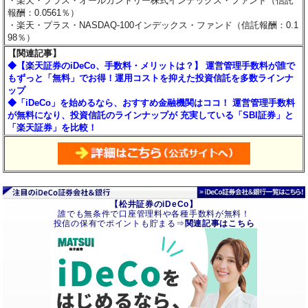
・楽天・プラス・オールカントリー株式インデックス・ファンド（信託
報酬：0.0561％）
・楽天・プラス・NASDAQ-100インデックス・ファンド（信託報酬：0.1
98％）
【関連記事】
◆【楽天証券のiDeCo、手数料・メリットは？】 運営管理手数料が誰で
もずっと「無料」でお得！運用コストを抑えた投資信託を多数ラインナ
ップ
◆「iDeCo」を始めるなら、おすすめ金融機関はココ！ 運営管理手数料
が無料になり、投資信託のラインナップが 充実している「SBI証券」と
「楽天証券」を比較！
【松井証券のiDeCo】
誰でも無条件で口座管理料や各種手数料が無料！
投信の保有でポイントも貯まる⇒
関連記事はこちら