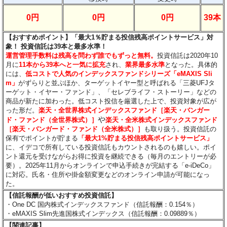
0円
0円
0円
39本
【おすすめポイント】「最大1％貯まる投信残高ポイントサービス」対
象！ 投資信託は39本と最多水準！
運営管理手数料は残高を問わず誰でもずっと無料。
投資信託は2020年10
月に
11本から39本へと一気に拡充
され、
業界最多水準
となった。具体的
には、
低コストで人気のインデックスファンドシリーズ「eMAXIS Sli
m」
がずらりと並ぶほか、ターゲットイヤー型と呼ばれる「三菱UFJタ
ーゲット・イヤー・ファンド」、「セレブライフ・ストーリー」などの
商品が新たに加わった。低コスト投信を厳選した上で、投資対象が広が
った形だ。
楽天・全世界株式インデックスファンド
［
楽天・バンガー
や
ド・ファンド（全世界株式）
］
楽天・全米株式インデックスファンド
［
楽天・バンガード・ファンド（全米株式）
］
も取り扱う。投資信託の
保有でポイントが貯まる
「最大1%貯まる投信残高ポイントサービス」
に、イデコで所有している投資信託もカウントされるのも嬉しい。ポイ
ント還元を受けながらお得に投資を継続できる（毎月のエントリーが必
要）。2025年11月からオンラインで申込手続きが完結する「e-iDeCo」
に対応。氏名・住所や掛金額変更などのオンライン申請が可能になっ
た。
【信託報酬が低いおすすめ投資信託】
・One DC 国内株式インデックスファンド（信託報酬：0.154％）
・eMAXIS Slim先進国株式インデックス（信託報酬：0.09889
％）
【関連記事】