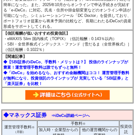
簡単になった。また、2025年10月からオンラインで申込手続きが完結す
る「e-iDeCo」に対応。氏名・住所や掛金額変更などのオンライン申請が
可能になった。シミュレーションツール「DC Doctor」を提供しており、
ポートフォリオ提案から将来予測の比較など、長期にわたるiDeCoの資産
形成をサポートしてくれる。
【信託報酬が低いおすすめ投資信託】
・eMAXIS Slim 国内株式（TOPIX）（信託報酬：0.143％以内）
・SBI・全世界株式インデックス・ファンド［雪だるま（全世界株式）］
（信託報酬：0.1022％）
【関連記事】
◆【SBI証券のiDeCo、手数料・メリットは？】 投信のラインナップが
豊富！運営管理手数料は誰でもずっと無料！
◆「iDeCo」を始めるなら、おすすめ金融機関はココ！ 運営管理手数料
が無料になり、投資信託のラインナップが 充実している「SBI証券」と
「楽天証券」を比較！
◆マネックス証券
⇒iDeCo詳細ページへ
手数料
※
投資信
運営管理手数料
※
加入時・企業型からの
他の運営機関からの
託
（月額）