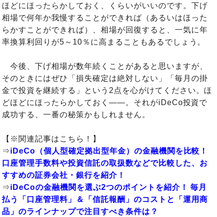
ほどにほったらかしておく、くらいがいいのです。下げ
相場で何年か我慢することができれば（あるいはほった
らかすことができれば）、相場が回復すると、一気に年
率換算利回りが5～10％に高まることもあるでしょう。
今後、下げ相場が数年続くことがあると思いますが、
そのときにはぜひ「損失確定は絶対しない」「毎月の掛
金で投資を継続する」という2点を心がけてください。ほ
どほどにほったらかしておく――。それがiDeCo投資で
成功する、一番の秘策かもしれません。
【※関連記事はこちら！】
⇒
iDeCo（個人型確定拠出型年金）の金融機関を比較！
口座管理手数料や投資信託の取扱数などで比較した、お
すすめの証券会社・銀行を紹介！
⇒
iDeCoの金融機関を選ぶ2つのポイントを紹介！ 毎月
払う「口座管理料」＆「信託報酬」のコストと「運用商
品」のラインナップで注目すべき条件は？