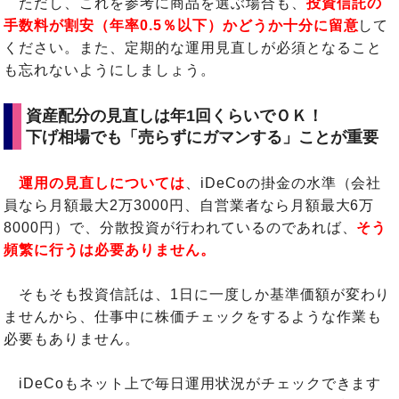
ただし、これを参考に商品を選ぶ場合も、
投資信託の
手数料が割安（年率0.5％以下）かどうか十分に留意
して
ください。また、定期的な運用見直しが必須となること
も忘れないようにしましょう。
資産配分の見直しは年1回くらいでＯＫ！
下げ相場でも「売らずにガマンする」ことが重要
運用の見直しについては
、iDeCoの掛金の水準（会社
員なら月額最大2万3000円、自営業者なら月額最大6万
8000円）で、分散投資が行われているのであれば、
そう
頻繁に行うは必要ありません。
そもそも投資信託は、1日に一度しか基準価額が変わり
ませんから、仕事中に株価チェックをするような作業も
必要もありません。
iDeCoもネット上で毎日運用状況がチェックできます