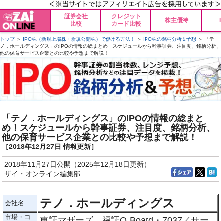
証券会社
クレジット
株主優待
比較
カード比較
トップ
＞
IPO株（新規上場株・新規公開株）で儲ける方法！
＞
IPO株の銘柄分析＆予想
＞ 「テ
ノ．ホールディングス」のIPOの情報の総まとめ！スケジュールから幹事証券、注目度、銘柄分析、
他の保育サービス企業との比較や予想まで解説！
「テノ．ホールディングス」のIPOの情報の総まと
め！スケジュールから幹事証券、注目度、銘柄分析、
他の保育サービス企業との比較や予想まで解説！
［2018年12月27日 情報更新］
2018年11月27日公開（2025年12月18日更新）
ザイ・オンライン編集部
テノ．ホールディングス
会社名
市場・コ
東証マザーズ、福証Q-Board・7037／サー