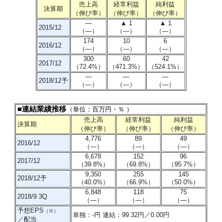
売上高
経常利益
純利益
決算期
（伸び率）
（伸び率）
（伸び率）
―
▲ 1
▲ 1
2015/12
（―）
（―）
（―）
174
10
6
2016/12
（―）
（―）
（―）
300
60
42
2017/12
（72.4%）
（471.3%）
（524.1%）
―
―
―
2018/12予
（―）
（―）
（―）
■連結業績推移
（単位：百万円・％ ）
売上高
経常利益
純利益
決算期
（伸び率）
（伸び率）
（伸び率）
4,776
89
49
2016/12
（―）
（―）
（―）
6,678
152
96
2017/12
（39.8%）
（69.8%）
（95.7%）
9,350
255
145
2018/12予
（40.0%）
（66.9%）
（50.0%）
6,848
118
75
2018/9 3Q
（―）
（―）
（―）
予想EPS
（※）
単独：-円 連結：99.32円／0.00円
／配当