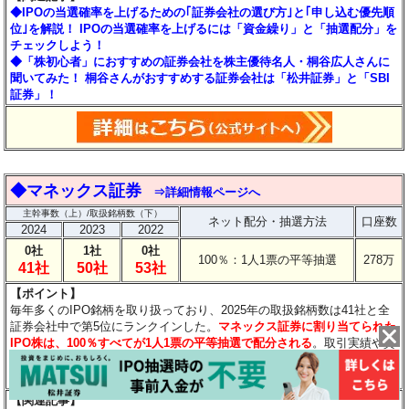
◆IPOの当選確率を上げるための｢証券会社の選び方｣と｢申し込む優先順
位｣を解説！ IPOの当選確率を上げるには「資金繰り」と「抽選配分」を
チェックしよう！
◆「株初心者」におすすめの証券会社を株主優待名人・桐谷広人さんに
聞いてみた！ 桐谷さんがおすすめする証券会社は「松井証券」と「SBI
証券」！
◆
マネックス証券
⇒詳細情報ページへ
主幹事数（上）/取扱銘柄数（下）
ネット配分・抽選方法
口座数
2024
2023
2022
0社
1社
0社
100％：1人1票の平等抽選
278万
41社
50社
53社
【ポイント】
毎年多くのIPO銘柄を取り扱っており、2025年の取扱銘柄数は41社と全
証券会社中で第5位にランクインした。
マネックス証券に割り当てられた
IPO株は、100％すべてが1人1票の平等抽選で配分される
。取引実績や資
金量に当選確率が左右されないのは、個人投資家にとっては大きな魅力
だ。
【関連記事】