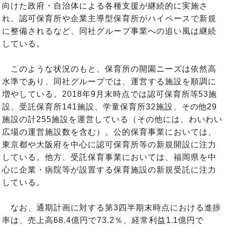
向けた政府・自治体による各種支援が継続的に実施さ
れ、認可保育所や企業主導型保育所がハイペースで新規
に整備されるなど、同社グループ事業への追い風は継続
している。
このような状況のもと、保育所の開園ニーズは依然高
水準であり、同社グループでは、運営する施設を順調に
増やしている。2018年9月末時点では認可保育所等53施
設、受託保育所141施設、学童保育所32施設、その他29
施設の計255施設を運営している（その他には、わいわい
広場の運営施設数を含む）。公的保育事業においては、
東京都や大阪府を中心に認可保育所等の新規開設に注力
している。他方、受託保育事業においては、福岡県を中
心に企業・病院等が設置する保育施設の新規受託に注力
している。
なお、通期計画に対する第3四半期末時点における進捗
率は、売上高68.4億円で73.2％、経常利益1.1億円で