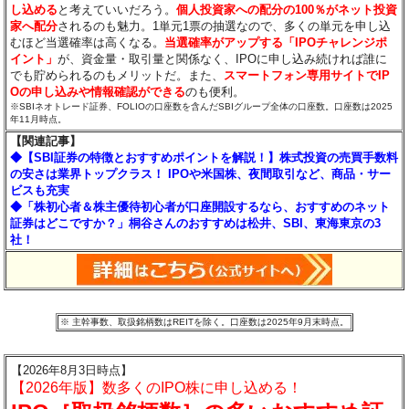
し込める
と考えていいだろう。
個人投資家への配分の100％がネット投資
家へ配分
されるのも魅力。1単元1票の抽選なので、多くの単元を申し込
むほど当選確率は高くなる。
当選確率がアップする「IPOチャレンジポ
イント」
が、資金量・取引量と関係なく、IPOに申し込み続ければ誰に
でも貯められるのもメリットだ。また、
スマートフォン専用サイトでIP
Oの申し込みや情報確認ができる
のも便利。
※SBIネオトレード証券、FOLIOの口座数を含んだSBIグループ全体の口座数。口座数は2025
年11月時点。
【関連記事】
◆【SBI証券の特徴とおすすめポイントを解説！】株式投資の売買手数料
の安さは業界トップクラス！ IPOや米国株、夜間取引など、商品・サー
ビスも充実
◆「株初心者＆株主優待初心者が口座開設するなら、おすすめのネット
証券はどこですか？」桐谷さんのおすすめは松井、SBI、東海東京の3
社！
※ 主幹事数、取扱銘柄数はREITを除く。口座数は2025年9月末時点。
【2026年8月3日時点】
【2026年版】数多くのIPO株に申し込める！