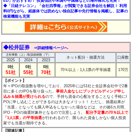
ED」がおすすめ！ 投資信託や米国や中国株などの海外株式も充実！
◆「日経テレコン」「会社四季報」が閲覧できる証券会社を解説！ 利用
料0円ながら、紙媒体では読めない独自記事や先行情報を掲載し、記事の
検索機能も充実
◆松井証券
⇒詳細情報ページへ
主幹事数（上）/取扱銘柄数（下）
ネット配分・抽選方法
口座数
2025
2024
2023
0社
0社
0社
70％以上：1人1票の平等抽選
170万
51社
55社
70社
【ポイント】
年々IPOの取扱数を増やしており、2025年には51社と全証券会社中で2番
目に多くのIPOを取り扱った。
事前入金なしにブックビルディング申し
込み＆抽選が受けられる
ので、手持ち資金の心配をすることなく手軽にI
POに申し込むことができるのは大きなメリット！
ただし、抽選結果が
「当選」となっても購入申込をしなかった場合などは、その後6カ月間、
IPO・POの抽選対象外となるので注意しよう。
配分予定量の70％以上で
「1人1票」の平等抽選
が行われるので、限られた資金しかない個人投資
家でも当選が期待できる。
【関連記事】