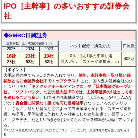
IPO［主幹事］の多いおすすめ証券会
社
◆SMBC日興証券
主幹事数（上）/取扱銘柄数（下）
ネット配分・抽選方法
口座数
2025
2024
2023
16社
23社
19社
10％：1人1票の平等抽選
402万
最大5％：「ステージ別抽選」
27社
52社
52社
※1
【ポイント】
大手証券の中でもIPOに力を入れており、
例年、主幹事数・取り扱い銘
柄数ともに全証券会社中でトップクラス！
また、国内五大証券会社のひ
とつだけあり
「キオクシアホールディングス」や「日本郵政グループ3
社」「ソフトバンク」などの超大型IPOでは、主幹事証券の1社として名
を連ねることも多い
。10％分の同率抽選では、1人1単元しか申し込めな
いので
資金量に関係なく誰でも同じ当選確率
となっているのがメリッ
ト。さらに、預かり資産などによって当選確率が変わる「ステージ別抽
選」も提供。平等抽選に外れた人を対象にした追加抽選で、最高ランク
の「プラチナ」だと1人25票が割り当てられて当選確率が大幅にアップす
る。
※1 預かり資産残高などによって決まる「ステージ」ごとに、別途抽選票数が割り当てられ
る。