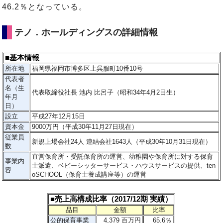
46.2％となっている。
テノ．ホールディングスの詳細情報
■基本情報
所在地
福岡県福岡市博多区上呉服町10番10号
代表者
名（生
代表取締役社長 池内 比呂子（昭和34年4月2日生）
年月
日）
設立
平成27年12月15日
資本金
9000万円（平成30年11月27日現在）
従業員
新規上場会社24人 連結会社1643人（平成30年10月31日現在）
数
直営保育所・受託保育所の運営、幼稚園や保育所に対する保育
事業内
士派遣、ベビーシッターサービス・ハウスサービスの提供、ten
容
oSCHOOL（保育士養成講座等）の運営
■売上高構成比率（2017/12期 実績）
品目
金額
比率
公的保育事業
4,379 百万円
65.6％