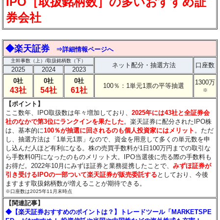
IPO［取扱銘柄数］の多いおすすめ証
券会社
◆楽天証券
⇒詳細情報ページへ
主幹事数（上）/取扱銘柄数（下）
ネット配分・抽選方法
口座数
2025
2024
2023
0社
0社
0社
1300万
100％：1単元1票の平等抽選
43社
54社
61社
※
【ポイント】
ここ数年、IPO取扱数は年々増加しており、
2025年には43社と全証券会
社のなかで第3位にランクインを果たした
。楽天証券に配分されたIPO株
は、基本的に
100％が抽選に回されるのも個人投資家にはメリット
。ただ
し、抽選方法は「1単元1票」なので、資金を用意して多くの単元数を申
し込んだ人ほど有利になる。株の売買手数料が1日100万円までの取引な
ら手数料0円になったのものメリット大。IPO当選後に売る際の手数料も
お得だ。2022年10月にみずほ証券と業務提携したことで、
みずほ証券が
引き受けるIPOの一部ついて楽天証券が販売委託する
としており、今後
ますます取扱銘柄数が増えることが期待できる。
※口座数は2025年11月末時点
【関連記事】
◆【楽天証券おすすめのポイントは？】トレードツール「MARKETSPE