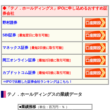
◆「テノ．ホールディングス」IPOに申し込めるおすすめ証
券会社
野村證券
SBI証券
［最短翌日に
取引
可能］
マネックス証券
［最短2日後に
取引
可能］
岡三オンライン証券
［最短2日後に
取引
可能］
カブドットコム証券
［最短4日後に
取引
可能］
⇒IPOで比較した証券会社ランキングはこちら！
テノ．ホールディングスの業績データ
■業績推移
（単位：百万円・％ ）