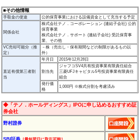
■その他情報
手取金の使途
公的保育事業における設備資金として充当する予定
株式会社テノ．コーポレーション (連結子会社) 公的
保育事業
関係会社
株式会社テノ．サポート (連結子会社) 受託保育事
業、その他
VC売却可能分（推
－
株（売出し・保有期間などの制限があるもの以
定）
外）
年月日
2015年12月28日
ジャフコSV4共有投資事業有限責任組合
直近有償第三者割
割当先
三菱UFJキャピタル5号投資事業有限責任
当
組合
発行価
1,000円 ※株式分割を考慮済み
格
◆「テノ．ホールディングス」IPOに申し込めるおすすめ証
券会社
野村證券
SBI証券
［最短翌日に
取引
可能］