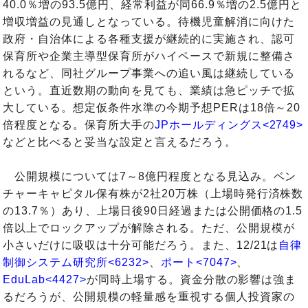
40.0％増の93.5億円、経常利益が同66.9％増の2.5億円と
増収増益の見通しとなっている。待機児童解消に向けた
政府・自治体による各種支援が継続的に実施され、認可
保育所や企業主導型保育所がハイペースで新規に整備さ
れるなど、同社グループ事業への追い風は継続している
という。直近数期の動向を見ても、業績は急ピッチで拡
大している。想定仮条件水準の今期予想PERは18倍～20
倍程度となる。保育所大手の
JPホールディングス<2749>
などと比べると妥当な設定と言えるだろう。
公開規模については7～8億円程度となる見込み。ベン
チャーキャピタル保有株が2社20万株（上場時発行済株数
の13.7％）あり、上場日後90日経過または公開価格の1.5
倍以上でロックアップが解除される。ただ、公開規模が
小さいだけに吸収は十分可能だろう。また、12/21は
自律
制御システム研究所<6232>
、
ポート<7047>
、
EduLab<4427>
が同時上場する。資金分散の影響は強ま
るだろうが、公開規模の軽量感を重視する個人投資家の