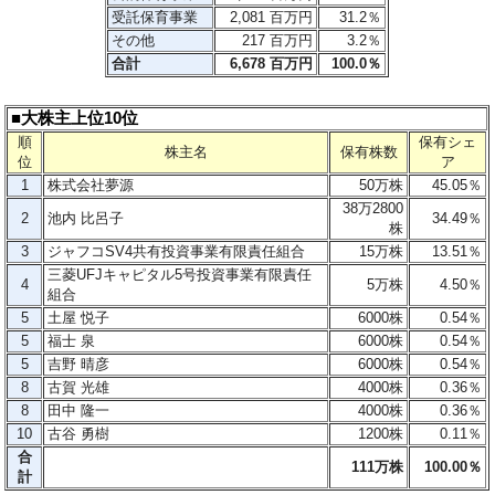
受託保育事業
2,081 百万円
31.2％
その他
217 百万円
3.2％
合計
6,678 百万円
100.0％
■大株主上位10位
順
保有シェ
株主名
保有株数
位
ア
1
株式会社夢源
50万株
45.05％
38万2800
2
池内 比呂子
34.49％
株
3
ジャフコSV4共有投資事業有限責任組合
15万株
13.51％
三菱UFJキャピタル5号投資事業有限責任
4
5万株
4.50％
組合
5
土屋 悦子
6000株
0.54
％
5
福士 泉
6000株
0.54％
5
吉野 晴彦
6000株
0.54％
8
古賀 光雄
4000株
0.36％
8
田中 隆一
4000株
0.36％
10
古谷 勇樹
1200株
0.11％
合
111万株
100.00％
計