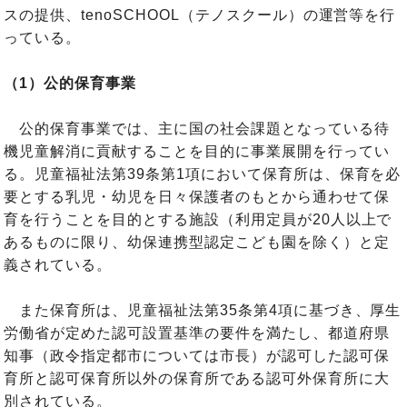
スの提供、tenoSCHOOL（テノスクール）の運営等を行
っている。
（1）公的保育事業
公的保育事業では、主に国の社会課題となっている待
機児童解消に貢献することを目的に事業展開を行ってい
る。児童福祉法第39条第1項において保育所は、保育を必
要とする乳児・幼児を日々保護者のもとから通わせて保
育を行うことを目的とする施設（利用定員が20人以上で
あるものに限り、幼保連携型認定こども園を除く）と定
義されている。
また保育所は、児童福祉法第35条第4項に基づき、厚生
労働省が定めた認可設置基準の要件を満たし、都道府県
知事（政令指定都市については市長）が認可した認可保
育所と認可保育所以外の保育所である認可外保育所に大
別されている。