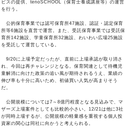
ビスの提供、tenoSCHOOL（保育士養成講座等）の運営
を行う。
公的保育事業では認可保育所47施設、認証・認定保育
所等6施設を直営で運営。また、受託保育事業では受託保
育所142施設、学童保育所32施設、わいわい広場25施設
を受託して運営している。
9/20に上場予定だったが、直前に上場承認が取り消さ
れ、今回は再チャレンジとなる。保育関連として待機児
童解消に向けた政策の追い風が期待されるうえ、業績の
伸び率も十分に高いため、初値買い人気が高まりそう
だ。
公開規模については7～8億円程度となる見込みで、マ
ザーズ上場案件としても比較的小さい。12/21は他に3社
が同時上場するが、公開規模の軽量感を重視する個人投
資家の関心は同社に向かうと考えられる。