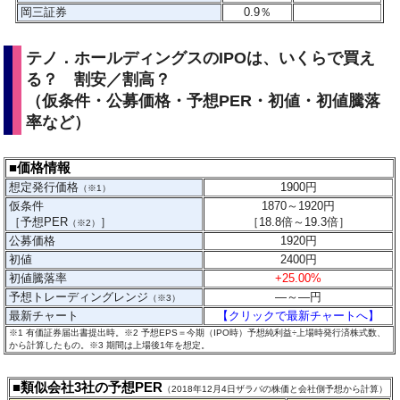
岡三証券
0.9％
テノ．ホールディングスのIPOは、いくらで買え
る？ 割安／割高？
（仮条件・公募価格・予想PER・初値・初値騰落
率など）
■価格情報
想定発行価格
1900
円
（※1）
仮条件
1870～1920円
［予想PER
］
［
18.8
倍～19.3
倍］
（※2）
公募価格
1920円
初値
2400円
初値騰落率
+25.00%
予想トレーディングレンジ
―
～
―
円
（※3）
最新チャート
【クリックで最新チャートへ】
※1 有価証券届出書提出時。※2 予想EPS＝今期（IPO時）予想純利益÷上場時発行済株式数、
から計算したもの。
※3 期間は上場後1年を想定。
■類似会社3社の予想PER
（2018年12月4日ザラバの株価と会社側予想から計算）