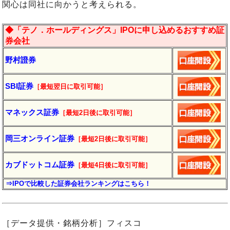
関心は同社に向かうと考えられる。
◆「テノ．ホールディングス」IPOに申し込めるおすすめ証
券会社
野村證券
SBI証券
［最短翌日に
取引
可能］
マネックス証券
［最短2日後に
取引
可能］
岡三オンライン証券
［最短2日後に
取引
可能］
カブドットコム証券
［最短4日後に
取引
可能］
⇒IPOで比較した証券会社ランキングはこちら！
［データ提供・銘柄分析］フィスコ