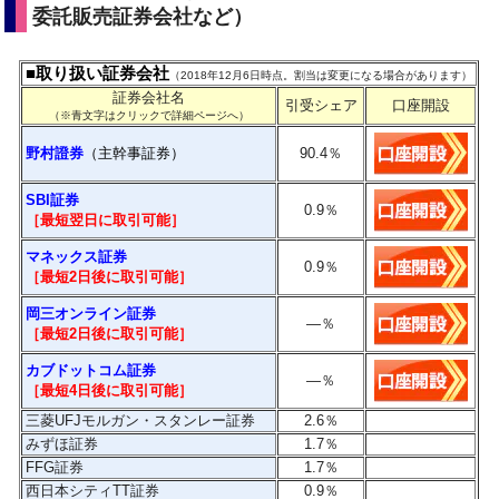
委託販売証券会社など）
■取り扱い証券会社
（2018年12月6日時点。割当は変更になる場合があります）
証券会社名
引受シェア
口座開設
（※青文字はクリックで詳細ページへ）
野村證券
（主幹事証券）
90.4
％
SBI証券
0.9
％
［最短翌日に取引可能］
マネックス証券
0.9％
［最短2日後に
取引
可能］
岡三オンライン証券
―
％
［最短2日後に
取引
可能］
カブドットコム証券
―
％
［最短4日後に
取引
可能］
三菱UFJモルガン・スタンレー証券
2.6
％
みずほ証券
1.7
％
FFG証券
1.7％
西日本シティTT証券
0.9％