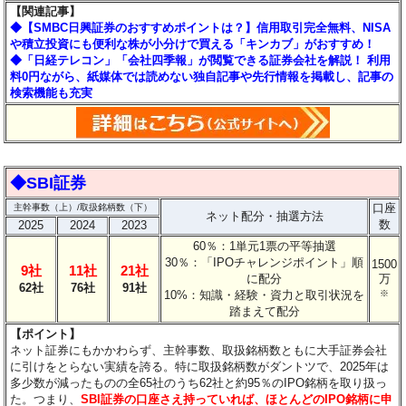
【関連記事】
◆【SMBC日興証券のおすすめポイントは？】信用取引完全無料、NISA
や積立投資にも便利な株が小分けで買える「キンカブ」がおすすめ！
◆「日経テレコン」「会社四季報」が閲覧できる証券会社を解説！ 利用
料0円ながら、紙媒体では読めない独自記事や先行情報を掲載し、記事の
検索機能も充実
◆SBI証券
口座
主幹事数（上）/取扱銘柄数（下）
ネット配分・抽選方法
数
2025
2024
2023
60％：1単元1票の平等抽選
30％：「IPOチャレンジポイント」順
1500
9社
11社
21社
に配分
万
62社
76社
91社
10%：知識・経験・資力と取引状況を
※
踏まえて配分
【ポイント】
ネット証券にもかかわらず、主幹事数、取扱銘柄数ともに大手証券会社
に引けをとらない実績を誇る。特に取扱銘柄数がダントツで、2025年は
多少数が減ったものの全65社のうち62社と約95％のIPO銘柄を取り扱っ
た。つまり、
SBI証券の口座さえ持っていれば、ほとんどのIPO銘柄に申