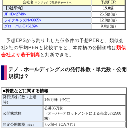
会社名
予想PER
※クリックで最新チャートへ
【3社平均】
15.8倍
JPHD<2749>
26.5倍(連)
ライクキッズN<6065>
12.0倍(連)
グローバルG<6189>
9.0倍(連)
予想EPSから割り出した仮条件の予想PERと、類似会
社3社の平均PERと比較すると、本銘柄の公開価格は
類似
会社より若干割高
と判断できる。
テノ．ホールディングスの発行株数・単元数・公開
規模は？
■株数などに関する情報
発行済株式数（上場
146万株（予定）
時）
公募35万株
公開株式数
（オーバーアロットメントによる売出5万2500
株）
想定公開規模
7.6億円（OA含む）
（※1）