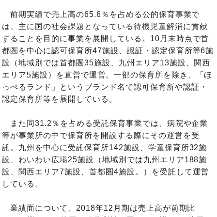
前期実績で売上高の65.6％を占める公的保育事業で
は、主に国の社会課題となっている待機児童解消に貢献
することを目的に事業を展開している。10月末時点で首
都圏を中心に認可保育所47施設、認証・認定保育所等6施
設（地域別では首都圏35施設、九州エリア13施設、関西
エリア5施設）を直営で運営。一部の保育所を除き、「ほ
っぺるランド」というブランド名で認可保育所や認証・
認定保育所等を展開している。
また同31.2％を占める受託保育事業では、病院や企業
等が事業所の中で保育所を開設する際にその運営を受
託。九州を中心に受託保育所142施設、学童保育所32施
設、わいわい広場25施設（地域別では九州エリア188施
設、関西エリア7施設、首都圏4施設。）を受託して運営
している。
業績面について、2018年12月期は売上高が前期比