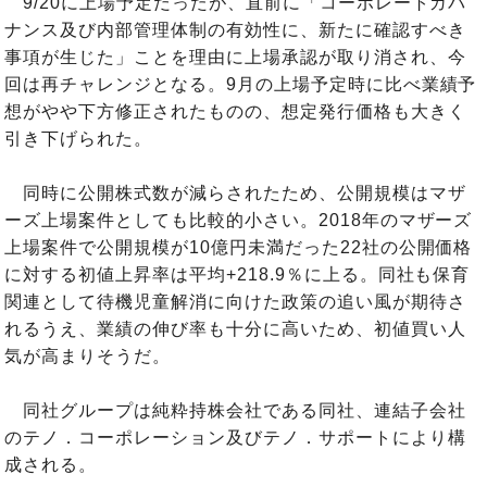
9/20に上場予定だったが、直前に「コーポレートガバ
ナンス及び内部管理体制の有効性に、新たに確認すべき
事項が生じた」ことを理由に上場承認が取り消され、今
回は再チャレンジとなる。9月の上場予定時に比べ業績予
想がやや下方修正されたものの、想定発行価格も大きく
引き下げられた。
同時に公開株式数が減らされたため、公開規模はマザ
ーズ上場案件としても比較的小さい。2018年のマザーズ
上場案件で公開規模が10億円未満だった22社の公開価格
に対する初値上昇率は平均+218.9％に上る。同社も保育
関連として待機児童解消に向けた政策の追い風が期待さ
れるうえ、業績の伸び率も十分に高いため、初値買い人
気が高まりそうだ。
同社グループは純粋持株会社である同社、連結子会社
のテノ．コーポレーション及びテノ．サポートにより構
成される。