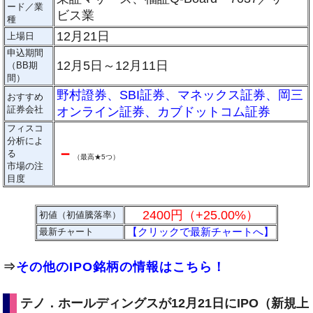
ード／業
ビス業
種
12月21日
上場日
申込期間
12月5日～12月11日
（BB期
間）
野村證券
、
SBI証券
、
マネックス証券
、
岡三
おすすめ
証券会社
オンライン証券
、
カブドットコム証券
フィスコ
分析によ
－
る
（
最高★5つ
）
市場の注
目度
2400円（+25.00%）
初値（初値騰落率）
【クリックで最新チャートへ】
最新チャート
⇒
その他のIPO銘柄の情報はこちら！
テノ．ホールディングスが12月21日にIPO（新規上