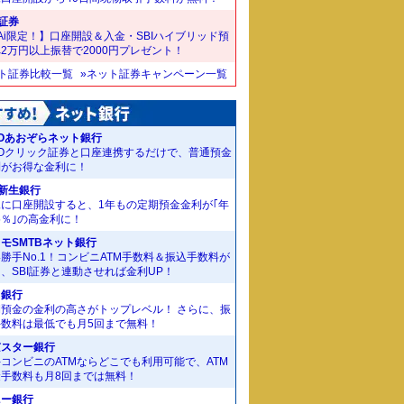
I証券
Ai限定！】口座開設＆入金・SBIハイブリッド預
2万円以上振替で2000円プレゼント！
ット証券比較一覧
»ネット証券キャンペーン一覧
Oあおぞらネット銀行
MOクリック証券と口座連携するだけで、普通預金
利がお得な金利に！
I新生銀行
規に口座開設すると、1年もの定期預金金利が｢年
55％｣の高金利に！
モSMTBネット銀行
勝手No.1！コンビニATM手数料＆振込手数料が
、SBI証券と連動させれば金利UP！
J銀行
期預金の金利の高さがトップレベル！ さらに、振
手数料は最低でも月5回まで無料！
京スター銀行
コンビニのATMならどこでも利用可能で、ATM
金手数料も月8回までは無料！
ニー銀行