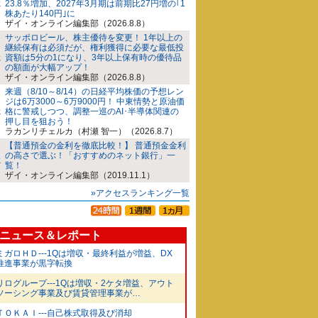
23.8％増加、2027年3月期は前期比27円増の｢1
株あたり140円｣に
ザイ・オンライン編集部（2026.8.8）
サッポロビール、株主優待を変更！ 1年以上の
継続保有は必須だが、権利獲得に必要な最低投
資額は5分の1になり、3年以上保有時の優待品
の額面が大幅アップ！
ザイ・オンライン編集部（2026.8.8）
来週（8/10～8/14）の日経平均株価の予想レン
ジは6万3000～6万9000円！ 中東情勢と原油価
格に警戒しつつ、調整一巡のAI･半導体関連の
押し目を狙おう！
ラカンリチェルカ（村瀬 智一）（2026.8.7）
【普通預金の金利を徹底比較！】 普通預金金利
の高さで選ぶ！「おすすめのネット銀行」一
覧！
ザイ・オンライン編集部（2019.11.1）
»アクセスランキング一覧
ニュース＆レポート
ミガロＨＤ---1Qは増収・最終利益が増益、DX
推進事業が黒字転換
リログループ---1Qは増収・2ケタ増益、アウト
ソーシング事業及び賃貸管理事業が…
ＴＯＫＡＩ---自己株式取得及び消却