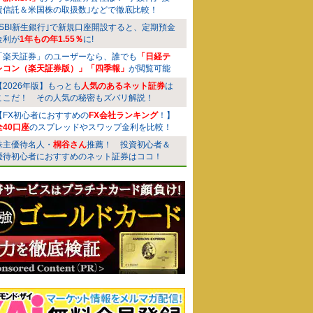
資信託＆米国株の取扱数｣などで徹底比較！
｢SBI新生銀行｣で新規口座開設すると、定期預金
金利が
1年もの年1.55％
に!
「楽天証券」のユーザーなら、誰でも
「日経テ
レコン（楽天証券版）」「四季報」
が閲覧可能
【2026年版】もっとも
人気のあるネット証券
は
ここだ！ その人気の秘密もズバリ解説！
【FX初心者におすすめの
FX会社ランキング
！】
全40口座
のスプレッドやスワップ金利を比較！
株主優待名人・
桐谷さん
推薦！ 投資初心者＆
優待初心者におすすめのネット証券はココ！