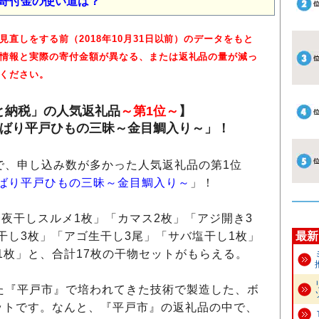
寄付金の使い道は？
直しをする前（2018年10月31日以前）のデータをもと
情報と実際の寄付金額が異なる、または返礼品の量が減っ
ください。
と納税」の人気返礼品
～第1位～
】
欲ばり平戸ひもの三昧～金目鯛入り～」！
で、申し込み数が多かった人気返礼品の第1位
ばり平戸ひもの三昧～金目鯛入り～
」！
夜干しスルメ1枚」「カマス2枚」「アジ開き3
干し3枚」「アゴ生干し3尾」「サバ塩干し1枚」
最新
1枚」と、合計17枚の干物セットがもらえる。
た『平戸市』で培われてきた技術で製造した、ボ
ットです。なんと、『平戸市』の返礼品の中で、