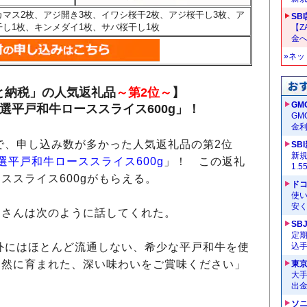
カマス2枚、アジ開き3枚、イワシ桜干2枚、アジ桜干し3枚、ア
SB
干し1枚、キンメダイ1枚、サバ桜干し1枚
【Z
金へ
»ネ
と納税」の人気返礼品
～第2位～
】
GM
選平戸和牛ローススライス600g」！
G
金
で、申し込み数が多かった人気返礼品の第2位
SB
新
選平戸和牛ローススライス600g
」！ この返礼
1.
ススライス600gがもらえる。
ドコ
使い
安く
さんは次のように話してくれた。
SB
定
外にはほとんど流通しない、希少な平戸和牛を使
込
自然に育まれた、深い味わいをご賞味ください」
東
大手
出
ソ