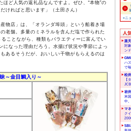
たほど人気の返礼品なんですよ。ぜひ、“本物”の
ただければと思います」（土田さん）
»ニ
産物店」は、「オランダ埠頭」という船着き場
工の老舗。多量のミネラルを含んだ塩で作られた
さることながら、種類もバラエティーに富んでい
楽
対
ンになった理由だろう。水揚げ状況や季節によっ
ン
合もあるそうだが、おいしい干物がもらえるのは
GM
ハ
で
松
昧～金目鯛入り～
【タ
JC
岩
米
中
マ
クイ
20
SB
新