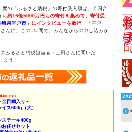
年度の「ふるさと納税」の寄付受入額は、全国合
うち
約16億5000万円もの寄付を集めて、寄付受
長崎県平戸市
」にインタビューを敢行
！「平戸
さんに、この1年間で、みんなからの申し込みが
た。
のふるさと納税担当者・土田さんに聞いた、
しよう！
ZA
移動します）
～金目鯛入り～
イス600g（大）
ステーキ400g
のお任せセット