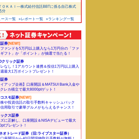
ＴＯＫＡＩ---株式給付信託BBTに係る自己株式
処分
ュース一覧
»レポート一覧
»ランキング一覧
天証券
[NEW!]
象ファンドを5万円以上購入なら1万円分の「ファ
ドギフト」か「ポイント」が抽選で当たる！
Oクリック証券
ズレなし！1アカウント連携＆投信1万円以上購入
毎週最大1万ポイントプレゼント！
井証券
イアップ企画】口座開設＆MATSUI Bank入金や
Bクレカ積立で最大8000ptゲット！
井コスモ証券
[NEW!]
国株や投資信託の取引手数料キャッシュバック
。信用取引で豪華グルメがもらえるチャンス！
ネックス証券
ズに正解し、口座開設＆NISAデビューで最大
00ptプレゼント！
Iネオトレード証券（旧:ライブスター証券）
規口座開設から40日間現物取引手数料が無料！