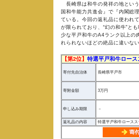
長崎県は和牛の発祥の地という説
国和牛能力共進会』で『内閣総
ている。今回の返礼品に使われ
が限られており、“幻の和牛”と
少な平戸和牛のA4ランク以上の
れられないほどの絶品に違いな
【第2位】
特選平戸和牛ロースス
寄付先自治体
長崎県平戸市
寄附金額
3万円
申し込み期限
－
返礼品の内容
特選平戸和牛ローススラ