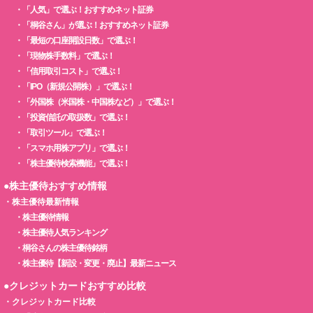
・
「人気」で選ぶ！おすすめネット証券
・
「桐谷さん」が選ぶ！おすすめネット証券
・
「最短の口座開設日数」で選ぶ！
・
「現物株手数料」で選ぶ！
・
「信用取引コスト」で選ぶ！
・
「IPO（新規公開株）」で選ぶ！
・
「外国株（米国株・中国株など）」で選ぶ！
・
「投資信託の取扱数」で選ぶ！
・
「取引ツール」で選ぶ！
・
「スマホ用株アプリ」で選ぶ！
・
「株主優待検索機能」で選ぶ！
●株主優待おすすめ情報
・
株主優待最新情報
・
株主優待情報
・
株主優待人気ランキング
・
桐谷さんの株主優待銘柄
・
株主優待【新設・変更・廃止】最新ニュース
●クレジットカードおすすめ比較
・
クレジットカード比較