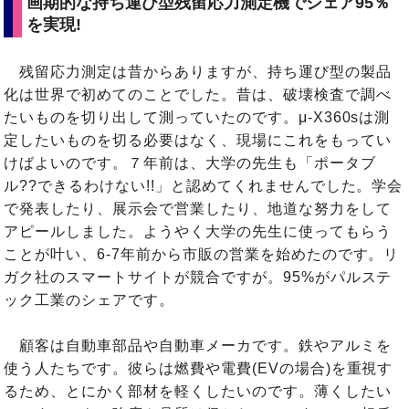
画期的な持ち運び型残留応力測定機でシェア95％
を実現!
残留応力測定は昔からありますが、持ち運び型の製品
化は世界で初めてのことでした。昔は、破壊検査で調べ
たいものを切り出して測っていたのです。μ-X360sは測
定したいものを切る必要はなく、現場にこれをもってい
けばよいのです。７年前は、大学の先生も「ポータブ
ル??できるわけない!!」と認めてくれませんでした。学会
で発表したり、展示会で営業したり、地道な努力をして
アピールしました。ようやく大学の先生に使ってもらう
ことが叶い、6-7年前から市販の営業を始めたのです。リ
ガク社のスマートサイトが競合ですが。95%がパルステ
ック工業のシェアです。
顧客は自動車部品や自動車メーカです。鉄やアルミを
使う人たちです。彼らは燃費や電費(EVの場合)を重視す
るため、とにかく部材を軽くしたいのです。薄くしたい