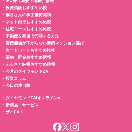
・
IPO株（新規上場株）情報
・
投資信託おすすめ比較
・
桐谷さんの株主優待銘柄
・
ネット銀行おすすめ比較
・
住宅ローンおすすめ比較
・
不動産を高値で売却する方法
・
資産価値が下がらない新築マンション選び
・
カードローンおすすめ比較
・
節約・貯金おすすめ情報
・
ふるさと納税おすすめ情報
・
今月のダイヤモンドZAi
・
投資コラム
・
今日の注目株
・
ダイヤモンドZAiオンラインα
・
新商品・サービス
・
ザイFX！