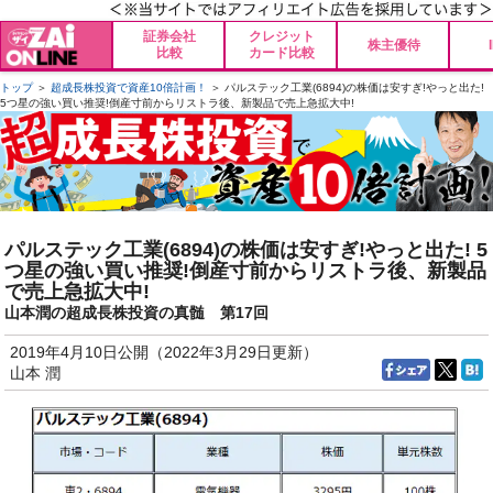
証券会社
クレジット
株主優待
比較
カード比較
トップ
＞
超成長株投資で資産10倍計画！
＞ パルステック工業(6894)の株価は安すぎ!やっと出た!
5つ星の強い買い推奨!倒産寸前からリストラ後、新製品で売上急拡大中!
パルステック工業(6894)の株価は安すぎ!やっと出た! 5
つ星の強い買い推奨!倒産寸前からリストラ後、新製品
で売上急拡大中!
山本潤の超成長株投資の真髄 第17回
2019年4月10日公開（2022年3月29日更新）
山本 潤