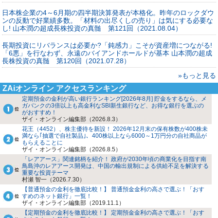
日本株企業の4～6月期の四半期決算発表が本格化。昨年のロックダウ
ンの反動で好業績多数。「材料の出尽くしの売り」は気にする必要な
し! 山本潤の超成長株投資の真髄 第121回（2021.08.04）
長期投資にリバランスは必要か?「鈍感力」こそが資産増につながる!
「6悪」を行なわず、永遠のバイアンドホールドが基本 山本潤の超成
長株投資の真髄 第120回（2021.07.28）
»もっと見る
ZAiオンライン アクセスランキング
定期預金の金利が高い銀行ランキング[2026年8月] 貯金をするなら、メ
ガバンクの3倍以上も高金利なSBI新生銀行など、お得な銀行を選ぶの
がおすすめ！
ザイ・オンライン編集部（2026.8.3）
花王（4452）、株主優待を新設！ 2026年12月末の保有株数が400株未
満なら｢抽選で自社製品｣、400株以上なら6000～1万円分の自社商品が
もらえることに
ザイ・オンライン編集部（2026.8.5）
「レアアース」関連銘柄を紹介！ 政府が2030年頃の商業化を目指す南
鳥島沖のレアアース開発は、中国の輸出規制による供給不足を解決する
重要な投資テーマ
村瀬 智一（2026.7.30）
【普通預金の金利を徹底比較！】 普通預金金利の高さで選ぶ！「おす
すめのネット銀行」一覧！
ザイ・オンライン編集部（2019.11.1）
【定期預金の金利を徹底比較！】 定期預金金利の高さで選ぶ！「おす