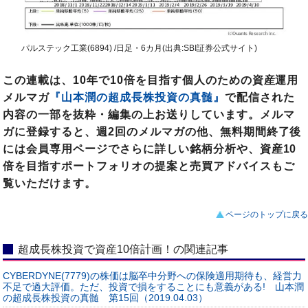
パルステック工業(6894) /日足・6カ月(出典:SBI証券公式サイト)
この連載は、10年で10倍を目指す個人のための資産運用
メルマガ
『山本潤の超成長株投資の真髄』
で配信された
内容の一部を抜粋・編集の上お送りしています。メルマ
ガに登録すると、週2回のメルマガの他、無料期間終了後
には会員専用ページでさらに詳しい銘柄分析や、資産10
倍を目指すポートフォリオの提案と売買アドバイスもご
覧いただけます。
ページのトップに戻る
超成長株投資で資産10倍計画！の関連記事
CYBERDYNE(7779)の株価は脳卒中分野への保険適用期待も、経営力
不足で過大評価。ただ、投資で損をすることにも意義がある! 山本潤
の超成長株投資の真髄 第15回（2019.04.03）