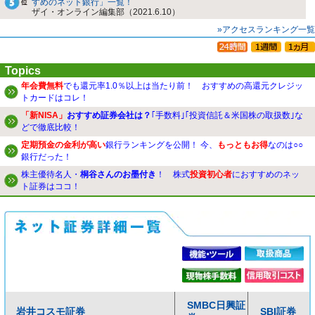
すめのネット銀行」一覧！
ザイ・オンライン編集部（2021.6.10）
»アクセスランキング一覧
Topics
年会費無料
でも還元率1.0％以上は当たり前！ おすすめの高還元クレジッ
トカードはコレ！
「新NISA」
おすすめ証券会社は？
｢手数料｣｢投資信託＆米国株の取扱数｣な
どで徹底比較！
定期預金の金利が高い
銀行ランキングを公開！ 今、
もっともお得
なのは○○
銀行だった！
株主優待名人・
桐谷さんのお墨付き
！ 株式
投資初心者
におすすめのネッ
ト証券はココ！
SMBC日興証
岩井コスモ証券
SBI証券