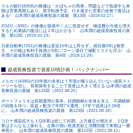
スルガ銀行(8358)の株価は「かぼちゃの馬車」問題などで低迷中も来
期は営業再開もあり、黒字転換予定。行き過ぎた営業の改善で復活は
ある! 山本潤の超成長株投資の真髄 第13回（2019.02.27）
ZOZO（3092）の株価が急落中！人に投資せず、物流費が今後も増大
するため業績の復活には２年はかかる！ 山本潤の超成長株投資の真
髄 第12回（2019.02.13）
日産自動車(7201)の株価は直近15年は上昇せず。就任後5年は救世
主、その後は有利子負債が3倍に!ゴーン退任で減配リスクも浮上! 山
本潤の超成長株投資の真髄 第4回（2018.11.29）
超成長株投資で資産10倍計画！ バックナンバー
メルカリ(4385)の10年後の未来は？市場が織り込んでいない成長スト
ーリーを信じ、長期保有することで資産は大きく増える 山本潤の超成
長株投資の真髄 第124回（2021.08.25）
ポートフォリオは長期運用が基本。好調銘柄が全体を支え、不調銘柄
の回復を待つ。収益＋配当で年間7％運用、17年で資産は3.28倍
に。 山本潤の超成長株投資の真髄 第123回（2021.08.18）
コロナ感染拡大も１Q決算は総じて好調。上方修正が相次ぎ、２Q決
算はさらなる上振れも。企業の強い投資意欲と消費回復で来期は一層
伸長か。 山本潤の超成長株投資の真髄 第122回（2021.08.11）