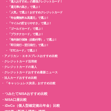
・
「達人おすすめ」の最強クレジットカード！
・
「還元率の高さ」で選ぶ！
・
「人気」で選ぶ！おすすめクレジットカード
・
「年会費無料＆高還元」で選ぶ！
・
「マイルの貯まりやすさ」で選ぶ！
・
「ゴールドカード」で選ぶ！
・
「プラチナカード」で選ぶ！
・
「海外旅行保険（自動付帯）」で選ぶ！
・
「即日発行～翌日発行」で選ぶ！
・
「ETCカード」で選ぶ！
・
アメリカン・エキスプレスおすすめ比較
・
クレジットカード活用術
・
クレジットカードの達人
・
クレジットカードおすすめ最新ニュース
・
法人カードおすすめ比較
・
「キャッシュレス決済」おすすめ比較
・
つみたてNISAおすすめ比較
・
NISA口座比較
・
iDeCo（個人型確定拠出年金）比較