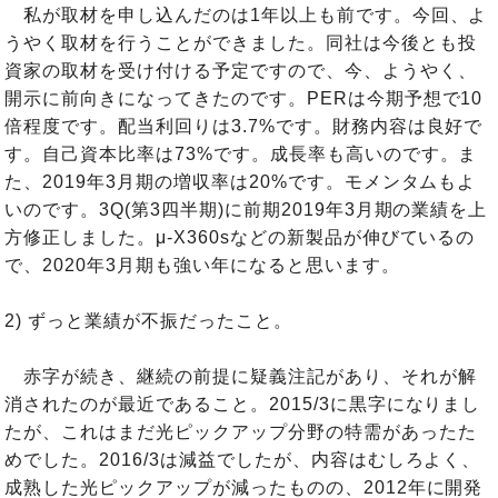
私が取材を申し込んだのは1年以上も前です。今回、よ
うやく取材を行うことができました。同社は今後とも投
資家の取材を受け付ける予定ですので、今、ようやく、
開示に前向きになってきたのです。PERは今期予想で10
倍程度です。配当利回りは3.7%です。財務内容は良好で
す。自己資本比率は73%です。成長率も高いのです。ま
た、2019年3月期の増収率は20%です。モメンタムもよ
いのです。3Q(第3四半期)に前期2019年3月期の業績を上
方修正しました。μ-X360sなどの新製品が伸びているの
で、2020年3月期も強い年になると思います。
2) ずっと業績が不振だったこと。
赤字が続き、継続の前提に疑義注記があり、それが解
消されたのが最近であること。2015/3に黒字になりまし
たが、これはまだ光ピックアップ分野の特需があったた
めでした。2016/3は減益でしたが、内容はむしろよく、
成熟した光ピックアップが減ったものの、2012年に開発