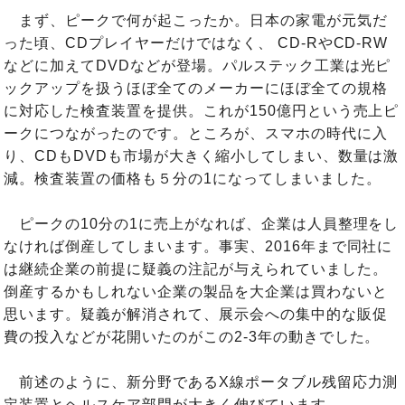
まず、ピークで何が起こったか。日本の家電が元気だ
った頃、CDプレイヤーだけではなく、 CD-RやCD-RW
などに加えてDVDなどが登場。パルステック工業は光ピ
ックアップを扱うほぼ全てのメーカーにほぼ全ての規格
に対応した検査装置を提供。これが150億円という売上ピ
ークにつながったのです。ところが、スマホの時代に入
り、CDもDVDも市場が大きく縮小してしまい、数量は激
減。検査装置の価格も５分の1になってしまいました。
ピークの10分の1に売上がなれば、企業は人員整理をし
なければ倒産してしまいます。事実、2016年まで同社に
は継続企業の前提に疑義の注記が与えられていました。
倒産するかもしれない企業の製品を大企業は買わないと
思います。疑義が解消されて、展示会への集中的な販促
費の投入などが花開いたのがこの2-3年の動きでした。
前述のように、新分野であるX線ポータブル残留応力測
定装置とヘルスケア部門が大きく伸びています。