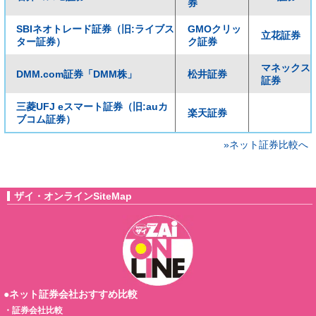
券
SBIネオトレード証券（旧:ライブス
GMOクリッ
立花証券
ター証券）
ク証券
マネックス
DMM.com証券「DMM株」
松井証券
証券
三菱UFJ eスマート証券（旧:auカ
楽天証券
ブコム証券）
»ネット証券比較へ
ザイ・オンラインSiteMap
●ネット証券会社おすすめ比較
・
証券会社比較