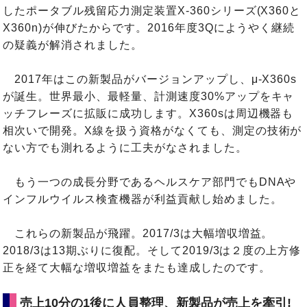
したポータブル残留応力測定装置X-360シリーズ(X360と
X360n)が伸びたからです。2016年度3Qにようやく継続
の疑義が解消されました。
2017年はこの新製品がバージョンアップし、μ-X360s
が誕生。世界最小、最軽量、計測速度30%アップをキャ
ッチフレーズに拡販に成功します。X360sは周辺機器も
相次いで開発。X線を扱う資格がなくても、測定の技術が
ない方でも測れるように工夫がなされました。
もう一つの成長分野であるヘルスケア部門でもDNAや
インフルウイルス検査機器が利益貢献し始めました。
これらの新製品が飛躍。2017/3は大幅増収増益。
2018/3は13期ぶりに復配。そして2019/3は２度の上方修
正を経て大幅な増収増益をまたも達成したのです。
売上10分の1後に人員整理、新製品が売上を牽引!