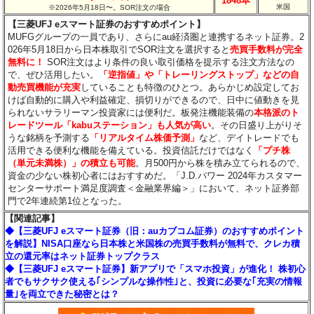
1848本
米国
※2026年5月18日〜。SOR注文の場合
【三菱UFJ eスマート証券のおすすめポイント】
MUFGグループの一員であり、さらにau経済圏と連携するネット証券。2
026年5月18日から日本株取引でSOR注文を選択すると
売買手数料が完全
無料に！
SOR注文はより条件の良い取引価格を提示する注文方法なの
で、ぜひ活用したい。
「逆指値」や「トレーリングストップ」などの自
動売買機能が充実
していることも特徴のひとつ。あらかじめ設定してお
けば自動的に購入や利益確定、損切りができるので、日中に値動きを見
られないサラリーマン投資家には便利だ。板発注機能装備の
本格派のト
レードツール「kabuステーション」も人気が高い
。その日盛り上がりそ
うな銘柄を予測する
「リアルタイム株価予測」
など、デイトレードでも
活用できる便利な機能を備えている。投資信託だけではなく
「プチ株
（単元未満株）」の積立も可能
。月500円から株を積み立てられるので、
資金の少ない株初心者にはおすすめだ。「J.D.パワー 2024年カスタマー
センターサポート満足度調査＜金融業界編＞」において、ネット証券部
門で2年連続第1位となった。
【関連記事】
◆【三菱UFJ eスマート証券（旧：auカブコム証券）のおすすめポイント
を解説】NISA口座なら日本株と米国株の売買手数料が無料で、クレカ積
立の還元率はネット証券トップクラス
◆【三菱UFJ eスマート証券】新アプリで「スマホ投資」が進化！ 株初心
者でもサクサク使える｢シンプルな操作性｣と、投資に必要な｢充実の情報
量｣を両立できた秘密とは？