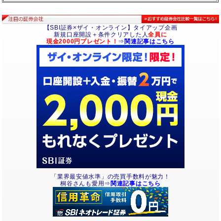
【SBI証券×ザイ・オンライン】タイアップ企画
新規口座開設＋条件クリアした人
全員に
現金2000円プレゼント！
⇒
関連記事はこちら
「業界最安値水準」の売買手数料が魅力！
桐谷さんも愛用⇒
関連記事はこちら