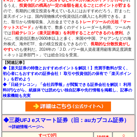
るうえ、
投資信託の残高が一定の金額を超えるごとにポイントが貯まる
ので、長期的に積立投資を考えている人にはおすすめだろう。貯まった
楽天ポイントは、国内現物株式や投資信託の購入にも利用できる。ま
た、取引から情報収集、入出金までできる
トレードツールの元祖「マー
ケットスピード」
が有名で、数多くのデイトレーダーも利用。ツール内
では
日経テレコン（楽天証券版）を利用することができるのも便利
。さ
らに、投資信託数が2600本以上と多く、米国や中国、アセアンなどの海
外株式、海外ETF、金の積立投資もできるので、
長期的な分散投資がし
やすい
のも便利だ。2024年の「J.D. パワー個人資産運用顧客満足度調査
＜ネット証券部門＞」では総合1位を受賞。
【関連記事】
◆【楽天証券の特徴とおすすめポイントを解説！】売買手数料が安く、
初心者にもおすすめの証券会社！ 取引や投資信託の保有で「楽天ポイン
ト」を貯めよう
◆「日経テレコン」「会社四季報」が閲覧できる証券会社を解説！ 利用
料0円ながら、紙媒体では読めない独自記事や先行情報を掲載し、記事の
検索機能も充実
◆三菱UFJ eスマート証券（旧：auカブコム証券）
⇒詳細情報ページへ
○
すべて0円