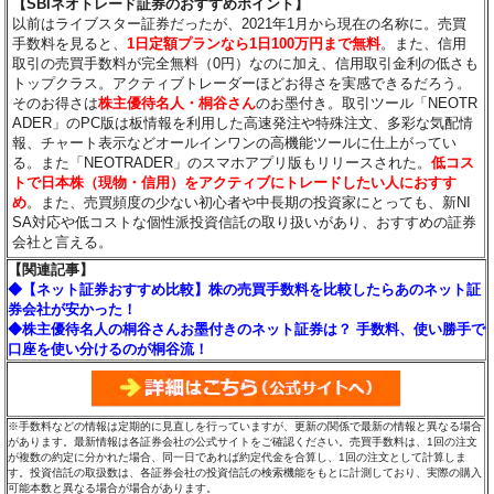
【SBIネオトレード証券のおすすめポイント】
以前はライブスター証券だったが、2021年1月から現在の名称に。売買
手数料を見ると、
1日定額プランなら1日100万円まで無料
。また、信用
取引の売買手数料が完全無料（0円）なのに加え、信用取引金利の低さも
トップクラス。アクティブトレーダーほどお得さを実感できるだろう。
そのお得さは
株主優待名人・桐谷さん
のお墨付き。取引ツール「NEOTR
ADER」のPC版は板情報を利用した高速発注や特殊注文、多彩な気配情
報、チャート表示などオールインワンの高機能ツールに仕上がってい
る。また「NEOTRADER」のスマホアプリ版もリリースされた。
低コス
トで日本株（現物・信用）をアクティブにトレードしたい人におすす
め
。また、売買頻度の少ない初心者や中長期の投資家にとっても、新NI
SA対応や低コストな個性派投資信託の取り扱いがあり、おすすめの証券
会社と言える。
【関連記事】
◆【ネット証券おすすめ比較】株の売買手数料を比較したらあのネット証
券会社が安かった！
◆株主優待名人の桐谷さんお墨付きのネット証券は？ 手数料、使い勝手で
口座を使い分けるのが桐谷流！
※手数料などの情報は定期的に見直しを行っていますが、更新の関係で最新の情報と異なる場合
があります。最新情報は各証券会社の公式サイトをご確認ください。売買手数料は、1回の注文
が複数の約定に分かれた場合、同一日であれば約定代金を合算し、1回の注文として計算しま
す。投資信託の取扱数は、各証券会社の投資信託の検索機能をもとに計測しており、実際の購入
可能本数と異なる場合が場合があります。