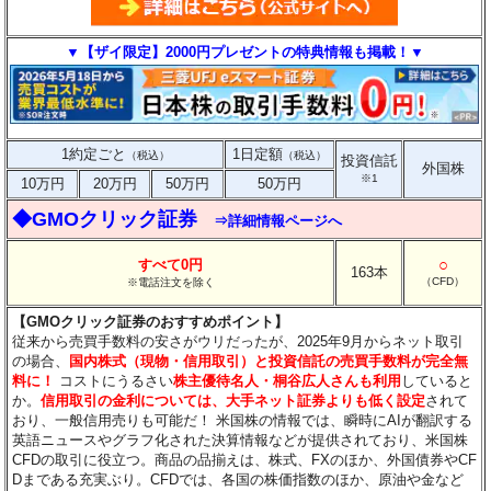
▼【ザイ限定】2000円プレゼントの特典情報も掲載！▼
1約定ごと
1日定額
（税込）
（税込）
投資信託
外国株
※1
10万円
20万円
50万円
50万円
◆GMOクリック証券
⇒詳細情報ページへ
○
すべて0円
163本
（CFD）
※電話注文を除く
【GMOクリック証券のおすすめポイント】
従来から売買手数料の安さがウリだったが、2025年9月からネット取引
の場合、
国内株式（現物・信用取引）と投資信託の売買手数料が完全無
料に！
コストにうるさい
株主優待名人・桐谷広人さんも利用
していると
か。
信用取引の金利については、大手ネット証券よりも低く設定
されて
おり、一般信用売りも可能だ！ 米国株の情報では、瞬時にAIが翻訳する
英語ニュースやグラフ化された決算情報などが提供されており、米国株
CFDの取引に役立つ。商品の品揃えは、株式、FXのほか、外国債券やCF
Dまである充実ぶり。CFDでは、各国の株価指数のほか、原油や金など