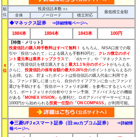
投資信託本数
順
※1
最低積立金額
位
全体
ノーロード
積立対応
◆マネックス証券
⇒詳細情報ページへ
1884本
1884本
1843本
100円
【特徴・メリット】
投資信託の購入時手数料はすべて無料！
もちろん、NISA口座での取
引や「投信つみたて」による購入も手数料0円だ。
クレカ積立のポイ
ント還元率は業界トップクラス
で、「dカード」や「マネックスカー
ド」で投資信託を積立購入すると
最大1.1％分のポイント
がもらえる。
4
さらに、
投資信託の保有金額の最大0.26%分
のポイントがもらえるの
位
もお得。なお、貯まったポイントは投信信託の購入代金に利用でき
る。ファンド探しに迷ったら、自分のライフプランに合ったファンド
選びを手助けする「投信ポートフォリオ診断」を参考にするといいだ
ろう。ポートフォリオの分析やリターン予測、アドバイスなどの機能
がある
「MONEX VISION」
も便利だ。ロボアドバイザーサービスは、
1000円から始められる
投資一任型の「ON COMPASS」
が利用可能。
◆三菱UFJ eスマート証券（旧:auカブコム証券）
⇒詳細情
報ページへ