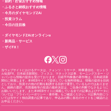
・
節約・貯金おすすめ情報
・
ふるさと納税おすすめ情報
・
今月のダイヤモンドZAi
・
投資コラム
・
今日の注目株
・
ダイヤモンドZAiオンラインα
・
新商品・サービス
・
ザイFX！
当ウェブサイトにおけるデータは、クォンツ・リサーチ、時事通信社、セントラ
ル短資FX、日本経済新聞社、フィスコ、マネックス証券、モーニングスター・ジ
ャパンから情報の提供を受けております。日経平均株価の著作権は、日本経済新
聞社に帰属します。本WEBサイトで提供している無料情報は、情報の提供を目的
としており、投資その他の行動を勧誘する目的で運営しているものではありませ
ん。銘柄の選択、売買価格等の投資の最終決定は、ご自身の判断でなさるように
お願いいたします。また本WEBサイトに掲載している全ての記事およびデータに
ついては「プライバシーポリシー・著作権」もご確認ください。※記事内容につ
いては当サイト独自調査の記事であり、申込みの際に各社のサイトをご確認の上
お申込ください。