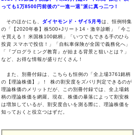
っても1万8500円前後の“一進一退”派に真っ二つ！
そのほかにも、
ダイヤモンド・ザイ5月号
は、恒例特集
の「【2020年春】株500+Jリート14・激辛診断」「今こ
そ買える！ 米国株100銘柄」「いつでもできる手のひら
投資 スマホで投信！」「自転車保険が全国で義務化へ」
「『プログラミング教育』が始まる背景と狙いとは？」
など、お得な情報が盛りだくさん！
また、別冊付録は、こちらも恒例の「全上場3761銘柄
の【理論株価】」！ 株の割安度をズバリ判定できるのが
理論株価のメリットだが、この別冊付録では、全上場銘
柄の理論株価を網羅。現在、株価の暴落によって割安株
は増加しているが、割安度合いを測る際に、理論株価を
知っておくと役立つはずだ。