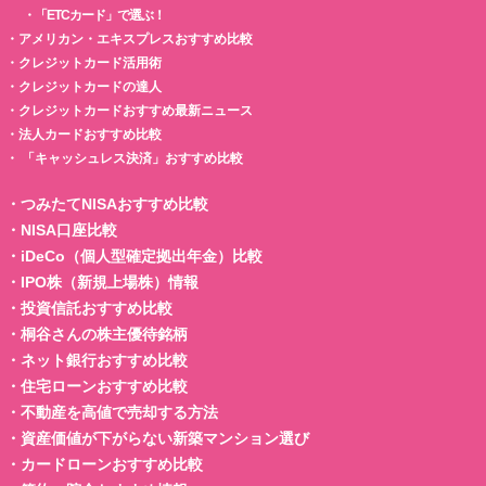
・
「ETCカード」で選ぶ！
・
アメリカン・エキスプレスおすすめ比較
・
クレジットカード活用術
・
クレジットカードの達人
・
クレジットカードおすすめ最新ニュース
・
法人カードおすすめ比較
・
「キャッシュレス決済」おすすめ比較
・
つみたてNISAおすすめ比較
・
NISA口座比較
・
iDeCo（個人型確定拠出年金）比較
・
IPO株（新規上場株）情報
・
投資信託おすすめ比較
・
桐谷さんの株主優待銘柄
・
ネット銀行おすすめ比較
・
住宅ローンおすすめ比較
・
不動産を高値で売却する方法
・
資産価値が下がらない新築マンション選び
・
カードローンおすすめ比較