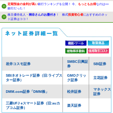
定期預金の金利が高い
銀行ランキングを公開！ 今、
もっともお得
なのは○○
銀行だった！
株主優待名人・
桐谷さんのお墨付き
！ 株式
投資初心者
におすすめのネッ
ト証券はココ！
SMBC日興証
岩井コスモ証券
SBI証券
券
SBIネオトレード証券（旧:ライブス
GMOクリッ
立花証券
ター証券）
ク証券
マネックス
DMM.com証券「DMM株」
松井証券
証券
三菱UFJ eスマート証券（旧:auカ
楽天証券
ブコム証券）