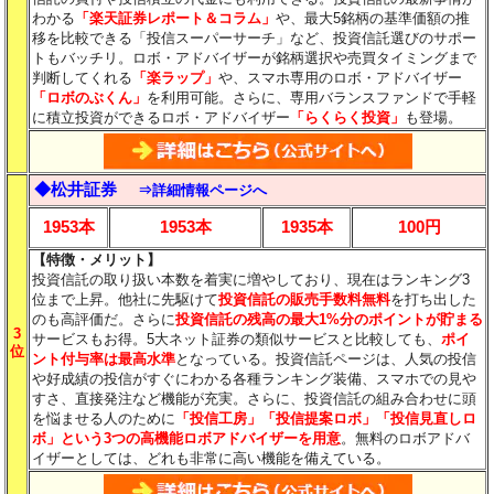
わかる
「楽天証券レポート＆コラム」
や、
最大5銘柄の基準価額の推
移を比較できる
「投信スーパーサーチ」など、投資信託選びのサポー
トもバッチリ。ロボ・アドバイザーが銘柄選択や売買タイミングまで
判断してくれる
「楽ラップ」
や、スマホ専用のロボ・アドバイザー
「ロボのぶくん」
を利用可能。さらに、専用バランスファンドで手軽
に積立投資ができるロボ・アドバイザー
「らくらく投資」
も登場。
◆松井証券
⇒詳細情報ページへ
1953本
1953本
1935本
100円
【特徴・メリット】
投資信託の取り扱い本数を着実に増やしており、現在はランキング3
位まで上昇。他社に先駆けて
投資信託の販売手数料無料
を打ち出した
のも高評価だ。さらに
投資信託の残高の最大1%分
のポイントが貯まる
3
サービスもお得。5大ネット証券の類似サービスと比較しても、
ポイ
位
ント付与率は最高水準
となっている。投資信託ページは、人気の投信
や好成績の投信がすぐにわかる各種ランキング装備、スマホでの見や
すさ、直接発注など機能が充実。さらに、投資信託の組み合わせに頭
を悩ませる人のために
「投信工房」「投信提案ロボ」「投信見直しロ
ボ」という3つの高機能ロボアドバイザーを用意
。無料のロボアドバ
イザーとしては、どれも非常に高い機能を備えている。