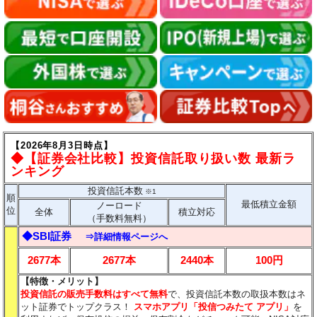
【2026年8月3日時点】
◆【証券会社比較】投資信託取り扱い数 最新ラ
ンキング
投資信託本数
※1
順
最低積立金額
ノーロード
位
全体
積立対応
（手数料無料）
◆SBI証券
⇒詳細情報ページへ
2677本
2677本
2440本
100円
【特徴・メリット】
投資信託の販売手数料はすべて無料
で、投資信託本数の取扱本数はネ
ット証券でトップクラス！
スマホアプリ「投信つみたて アプリ」
を