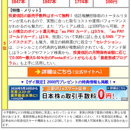
1847本
1847本
1774本
100円
【特徴・メリット】
投資信託の販売手数料はすべて無料！
信託報酬控除前のトータルリタ
ーンが見られるので、実態に合った取引コストや運用パフォーマンス
がわかるのも魅力だ。また「プレミアム積立」は100円から可能。
ク
レカ積立のポイント還元率は「au PAY カード」は0.5％、「au PAY
ゴールドカード」は1％
。投資について気軽に話し合える
SNS「ファ
ンドスクエア」
も魅力。積立の銘柄選びに役立つ
「セレクション」
5
は、ジャンルごとの代表的な銘柄が複数紹介されている。ファンド探
位
しはランキングやファンド検索から。
投資信託の月間保有金額に応じ
て0.005〜最大0.40％分​のPontaポイントがもらえる「資産形成プログ
ラム」
も上手に活用したい。
▼【ザイ限定】2000円プレゼントの特典情報も掲載！▼
※手数料などの情報は定期的に見直しを行っていますが、更新の関係で最新の情報と異なる場
合があります。最新情報は各証券会社の公式サイトをご確認ください。※1 投資信託本数は、各
証券会社の投資信託サーチ機能をもとに計測しており、実際の購入可能本数と異なる場合があり
ます。