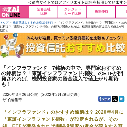
証券会社
クレジット
株主優待
比較
カード比較
トップ
＞
投資信託おすすめ比較[2025年]
＞ 「インフラファンド」7銘柄の中で、専門家おすすめの
銘柄は？「東証インフラファンド指数」のETFが開発されれば、機関投資家の資金流入で値上がり
期待も！
「インフラファンド」7銘柄の中で、専門家おすすめ
の銘柄は？「東証インフラファンド指数」のETFが開
発されれば、機関投資家の資金流入で値上がり期待
も！
2020年3月26日公開（2022年3月29日更新）
ザイ編集部
「インフラファンド」のおすすめ銘柄は？ 2020年4月に
「東証インフラファンド指数」が設定されるが、その
後、ETFが開発されれば機関投資家の資金が流入する可