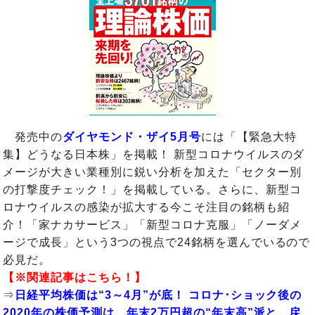
発売中の
ダイヤモンド・ザイ5月号
には「【緊急大特
集】どうなる日本株」を掲載！ 新型コロナウイルスのダ
メージが大きい業種別に鋭い分析を加えた「セクター別
の打撃度チェック！」を掲載している。さらに、新型コ
ロナウイルスの感染が拡大する今こそ注目の銘柄も紹
介！「家ナカサービス」「新型コロナ克服」「ノーダメ
ージで成長」という3つの視点で24銘柄を選んでいるので
必見だ。
【※関連記事はこちら！】
⇒
日経平均株価は“3～4月”が底！ コロナ･ショック後の
2020年の株価予測は、年末2万円超の“年末高”派と、戻