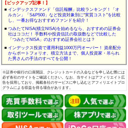
【ピックアップ記事！】
■
インデックスファンド「信託報酬」比較ランキング！「オ
ルカン」「S&P500」など投資対象別に“実質コスト”を比較
し、一番お得なおすすめファンドを紹介！
■
つみたてNISA(積立NISA)を始めるなら、おすすめの証券会
社はココだ！ 手数料や投資信託の取扱数などで比較した
「つみたてNISA」のおすすめ証券会社とは？
■
インデックス投資で運用利益1000万円オーバー！ 資産配分
からポートフォリオ、積立方法まで、個人投資家・吊られ
た男さんの手法のすべてを公開！
※証券や銀行の口座開設、クレジットカードの入会などを申し込む際には
必ず各社のサイトをご確認ください。なお、当サイトはアフィリエイト広
告を採用しており、掲載各社のサービスに申し込むとアフィリエイトプロ
グラムによる収益を得る場合があります。