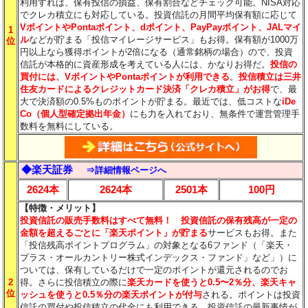
利用すれば、保有投信の損益、保有割合などチェック可能。NISA対応
でクレカ積立にも対応している。
投資信託の月間平均保有額に応じて
VポイントやPontaポイント、dポイント、PayPayポイント、JALマイ
1
ル
などが貯まる「投信マイレージサービス」もお得。保有額が1000万
位
円以上なら獲得ポイントが2倍になる（通常銘柄の場合）ので、投資
信託が本格的に資産形成を考えている人には、かなりお得だ。
投信の
買付には、VポイントやPontaポイントが利用できる
。
投信積立は三井
住友カードによるクレジットカード決済「クレカ積立」がお得
で、最
大で決済額の0.5%ものポイントが貯まる。最近では、低コストな
iDe
Co（個人型確定拠出年金）
にも力を入れており、無条件で運営管理手
数料を無料にしている。
◆楽天証券
⇒詳細情報ページへ
2624
本
2624本
2501
本
100円
【特徴・メリット】
投資信託の販売手数料はすべて無料！
投資信託の保有残高が一定の
金額を超えるごとに「楽天ポイント」が貯まる
サービスもお得。また
「投信残高ポイントプログラム」の対象となる6ファンド（「楽天・
プラス・オールカントリー株式インデックス・ファンド」など」）に
ついては、保有しているだけで一定のポイントが還元されるのでお
2
得。さらに投信積立の際に
楽天カードを使うと0.5〜2％分
、楽天キャ
位
ッシュを使うと0.5％分
の楽天ポイントが付与
される。ポイントは投資
信託の買付や投信積立の代金にも利用できる。投資信託の最新事情が