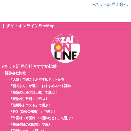
»ネット証券比較へ
ザイ・オンラインSiteMap
●ネット証券会社おすすめ比較
・
証券会社比較
・
「人気」で選ぶ！おすすめネット証券
・
「桐谷さん」が選ぶ！おすすめネット証券
・
「最短の口座開設日数」で選ぶ！
・
「現物株手数料」で選ぶ！
・
「信用取引コスト」で選ぶ！
・
「IPO（新規公開株）」で選ぶ！
・
「外国株（米国株・中国株など）」で選ぶ！
・
「投資信託の取扱数」で選ぶ！
・
「取引ツール」で選ぶ！