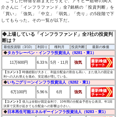
こうした特徴を踏まえたうえで、アイビー総研の関大
介さんに「インフラファンド」全7銘柄の「投資判断」を
「買い」「強気」「中立」「弱気」「売り」の5段階で下
してもらった。その一覧が以下だ。
◆上場している「インフラファンド」全7社の投資判
断は？
最低投資額（3/10）
利回り
権利月
投資判断
最新の株価
◆
タカラレーベン・インフラ投資法人（9281・東1）
11万600円
6.33％
5月・11月
強気
【コメント】
時価総額が大きく、利益分配金の割合も高い。また借入の固定金
利への入れ替えを進め、安定感が増している。
◆
いちごグリーンインフラ投資法人（9282・東1）
6万100円
5.96％
6月
強気
【コメント】
借入は全額が固定金利で、10年間の分配金予想を公表済。年1回
決算で災害が起きても分配金への影響は小さい。
◆
日本再生可能エネルギーインフラ投資法人（9283・東1）