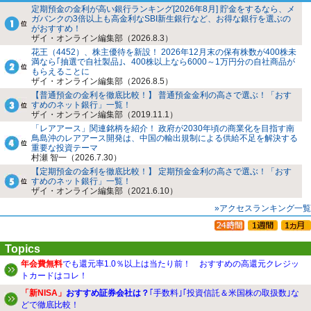
定期預金の金利が高い銀行ランキング[2026年8月] 貯金をするなら、メ
ガバンクの3倍以上も高金利なSBI新生銀行など、お得な銀行を選ぶの
がおすすめ！
ザイ・オンライン編集部（2026.8.3）
花王（4452）、株主優待を新設！ 2026年12月末の保有株数が400株未
満なら｢抽選で自社製品｣、400株以上なら6000～1万円分の自社商品が
もらえることに
ザイ・オンライン編集部（2026.8.5）
【普通預金の金利を徹底比較！】 普通預金金利の高さで選ぶ！「おす
すめのネット銀行」一覧！
ザイ・オンライン編集部（2019.11.1）
「レアアース」関連銘柄を紹介！ 政府が2030年頃の商業化を目指す南
鳥島沖のレアアース開発は、中国の輸出規制による供給不足を解決する
重要な投資テーマ
村瀬 智一（2026.7.30）
【定期預金の金利を徹底比較！】 定期預金金利の高さで選ぶ！「おす
すめのネット銀行」一覧！
ザイ・オンライン編集部（2021.6.10）
»アクセスランキング一覧
Topics
年会費無料
でも還元率1.0％以上は当たり前！ おすすめの高還元クレジッ
トカードはコレ！
「新NISA」
おすすめ証券会社は？
｢手数料｣｢投資信託＆米国株の取扱数｣な
どで徹底比較！