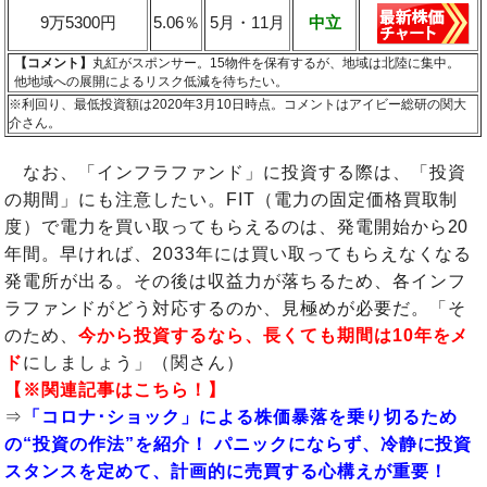
9万5300円
5.06％
5月・11月
中立
【コメント】
丸紅がスポンサー。15物件を保有するが、地域は北陸に集中。
他地域への展開によるリスク低減を待ちたい。
※利回り、最低投資額は2020年3月10日時点。コメントはアイビー総研の関大
介さん。
なお、「インフラファンド」に投資する際は、「投資
の期間」にも注意したい。FIT（電力の固定価格買取制
度）で電力を買い取ってもらえるのは、発電開始から20
年間。早ければ、2033年には買い取ってもらえなくなる
発電所が出る。その後は収益力が落ちるため、各インフ
ラファンドがどう対応するのか、見極めが必要だ。「そ
のため、
今から投資するなら、長くても期間は10年をメ
ド
にしましょう」（関さん）
【※関連記事はこちら！】
⇒
「コロナ･ショック」による株価暴落を乗り切るため
の“投資の作法”を紹介！ パニックにならず、冷静に投資
スタンスを定めて、計画的に売買する心構えが重要！