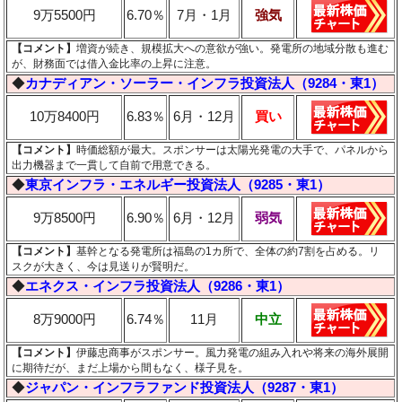
9万5500円
6.70％
7月・1月
強気
【コメント】
増資が続き、規模拡大への意欲が強い。発電所の地域分散も進む
が、財務面では借入金比率の上昇に注意。
◆
カナディアン・ソーラー・インフラ投資法人（9284・東1）
10万8400円
6.83％
6月・12月
買い
【コメント】
時価総額が最大。スポンサーは太陽光発電の大手で、パネルから
出力機器まで一貫して自前で用意できる。
◆
東京インフラ・エネルギー投資法人（9285・東1）
9万8500円
6.90％
6月・12月
弱気
【コメント】
基幹となる発電所は福島の1カ所で、全体の約7割を占める。リ
スクが大きく、今は見送りが賢明だ。
◆
エネクス・インフラ投資法人（9286・東1）
8万9000円
6.74％
11月
中立
【コメント】
伊藤忠商事がスポンサー。風力発電の組み入れや将来の海外展開
に期待だが、まだ上場から間もなく、様子見を。
◆
ジャパン・インフラファンド投資法人（9287・東1）