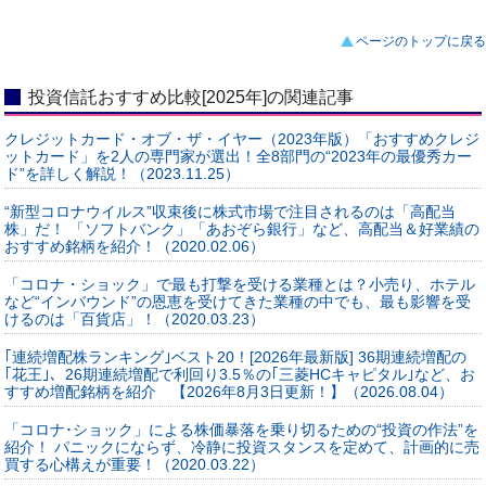
ページのトップに戻る
投資信託おすすめ比較[2025年]の関連記事
クレジットカード・オブ・ザ・イヤー（2023年版）「おすすめクレジ
ットカード」を2人の専門家が選出！全8部門の“2023年の最優秀カー
ド”を詳しく解説！（2023.11.25）
“新型コロナウイルス”収束後に株式市場で注目されるのは「高配当
株」だ！ 「ソフトバンク」「あおぞら銀行」など、高配当＆好業績の
おすすめ銘柄を紹介！（2020.02.06）
「コロナ・ショック」で最も打撃を受ける業種とは？小売り、ホテル
など“インバウンド”の恩恵を受けてきた業種の中でも、最も影響を受
けるのは「百貨店」！（2020.03.23）
｢連続増配株ランキング｣ベスト20！[2026年最新版] 36期連続増配の
｢花王｣、26期連続増配で利回り3.5％の｢三菱HCキャピタル｣など、お
すすめ増配銘柄を紹介 【2026年8月3日更新！】（2026.08.04）
「コロナ･ショック」による株価暴落を乗り切るための“投資の作法”を
紹介！ パニックにならず、冷静に投資スタンスを定めて、計画的に売
買する心構えが重要！（2020.03.22）