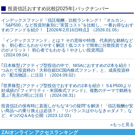
投資信託おすすめ比較[2025年] バックナンバー
インデックスファンド「信託報酬」比較ランキング！「オルカン」
「S&P500」など投資対象別に“実質コスト”を比較し、一番お得なおす
すめファンドを紹介！ 【2026年2月16日時点】（2026.01.05）
「インデックスファンド」とは？ その意味や特徴、代表的な銘柄など
を、初心者にもわかりやすく解説！低コストで簡単に分散投資できる
のがメリット！ 初心者でもわかる！やさしい投資用語
（2024.09.04）
｢日本株型｣アクティブ型投信の中で、NISAにおすすめの2本を紹介！
つみたて投資枠の「大和住銀DC国内株式ファンド」と、成長投資枠
の「配当物語」に注目！（2024.09.02）
｢世界株型｣アクティブ型投信でおすすめの2本を紹介！ S＆P500より
好成績の｢フィデリティ・米国株式ファンド｣、複数のテーマで銘柄を
選ぶ｢先見の明｣に注目！（2024.08.31）
投資信託の保有時に直面しがちな“4つの疑問”を解決！「信託報酬が安
い商品への乗り換えは必須？」「リバランスはやらなきゃダメ？」な
ど、4つのQ＆Aを公開（2023.12.03）
»もっと見る
ZAiオンライン アクセスランキング