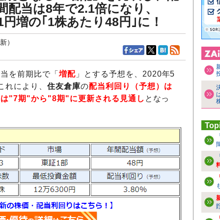
年間配当は8年で2.1倍になり、
1円増の｢1株あたり48円｣に！
更新）
配当を前期比で「
増配
」とする予想を、2020年5
。これにより、
住友倉庫
の
配当利回り（予想）は
は"7期"から"8期"に更新される見通し
となっ
Top