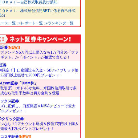
ＴＯＫＡＩ---自己株式取得及び消却
ＴＯＫＡＩ---株式給付信託BBTに係る自己株式
処分
ュース一覧
»レポート一覧
»ランキング一覧
天証券
[NEW!]
象ファンドを5万円以上購入なら1万円分の「ファ
ドギフト」か「ポイント」が抽選で当たる！
I証券
Ai限定！】口座開設＆入金・SBIハイブリッド預
2万円以上振替で2000円プレゼント！
M.com証券「DMM株」
取引(円→米ドル)が無料。米国株信用取引で条
達成なら取引手数料と買方金利を優遇
ネックス証券
ズに正解し、口座開設＆NISAデビューで最大
00ptプレゼント！
Oクリック証券
ズレなし！1アカウント連携＆投信1万円以上購入
毎週最大1万ポイントプレゼント！
井コスモ証券
[NEW!]