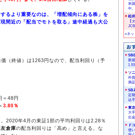
米
中
資するより重要なのは、「増配傾向にある株」を
松
【タ
実現間近の「配当でモトを取る」途中経過も大公
JC
»ネ
SB
の株価（終値）は1263円なので、配当利回り（予
新
1.
ソ
外
満
SB
定
円＝48円
込
＝
3.80％
東
大手
出
％
。2020年4月の東証1部の平均利回りは2.28％
ドコ
住友倉庫
の配当利回りは「高め」と言える。な
使い
安く