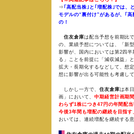
⇒
｢高配当株｣と｢増配株｣では
モデルの“裏付け”があるが、｢
の！
住友倉庫
は配当予想を前期比で
の、業績予想については、「新
影響が、国内においては第2四半
る」ことを前提に「減収減益」
拡大・長期化するなどして、想
想に影響が出る可能性も考慮し
しかし一方で、
住友倉庫
は本
画」において、
中期経営計画期間
わらず1株につき47円の年間配
今後3年間も増配の継続を目指す
おいては、連続増配を継続する