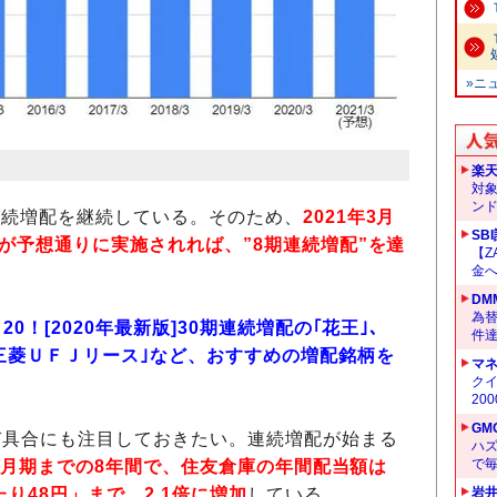
»ニ
楽
対
ン
ら連続増配を継続している。そのため、
2021年3月
SB
」が予想通りに実施されれば、”8期連続増配”を達
【Z
金へ
DM
為替
0！[2020年最新版]30期連続増配の｢花王｣、
件
｢三菱ＵＦＪリース｣など、おすすめの増配銘柄を
マ
クイ
20
GM
び具合にも注目しておきたい。連続増配が始まる
ハ
で
1年3月期までの8年間で、住友倉庫の年間配当額は
り48円」まで、2.1
倍に増加
している。
岩