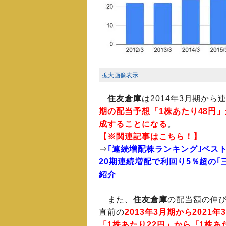
拡大画像表示
住友倉庫
は2014年3月期か
期の配当予想「1株あたり48円
成することになる
。
【※関連記事はこちら！】
⇒
｢連続増配株ランキング｣ベスト2
20期連続増配で利回り5％超の
紹介
また、
住友倉庫
の配当額の伸
直前の
2013年3月期から202
「1株あたり22円」から「1株あた