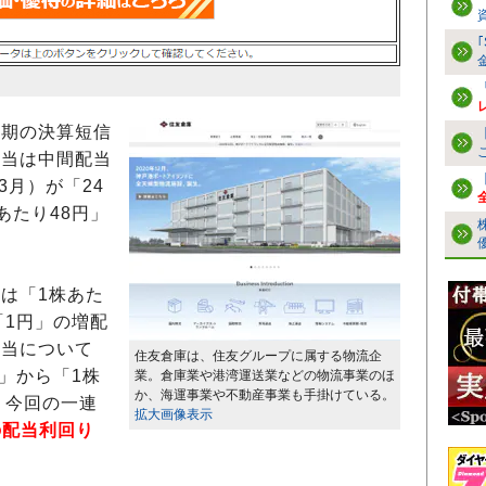
月期の決算短信
配当は中間配当
3月）が「24
あたり48円」
当は「1株あた
「1円」の増配
配当について
住友倉庫は、住友グループに属する物流企
」から「1株
業。倉庫業や港湾運送業などの物流事業のほ
か、海運事業や不動産事業も手掛けている。
。今回の一連
拡大画像表示
の配当利回り