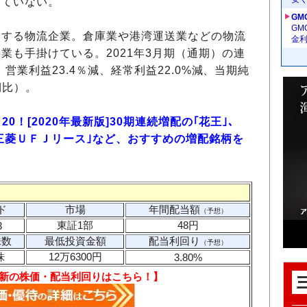
していない。
GM
G
属する物流企業。倉庫業や港湾運送業などの物流
金
業も手掛けている。2021年3月期（通期）の連
営業利益23.4％減、経常利益22.0%減、当期純
期比）。
0！[2020年最新版]30期連続増配の｢花王｣、
｢三菱ＵＦＪリース｣など、おすすめの増配銘柄を
ド
市場
年間配当額
（予想）
東証1部
48円
3
株数
最低投資金額
配当利回り
（予想）
株
12万6300円
3.80%
新の株価・配当利回りはこちら！】