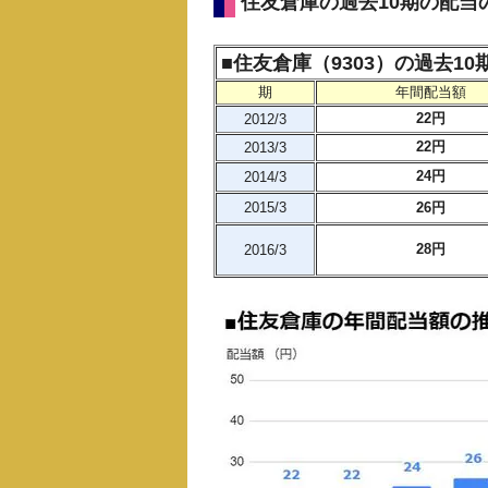
住友倉庫の過去10期の配当
■住友倉庫（9303）の過去1
期
年間配当額
22円
2012/3
22円
2013/3
24円
2014/3
2015/3
26円
28円
2016/3