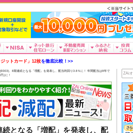
ジットカード」12枚
を徹底比較！>>
(9303)、8期連続となる「増配」を発表し、配当利回り3.8％に！ 年間配当は8年で
8円｣に！
8期連続となる「増配」を発表し、配