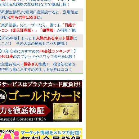
資信託＆米国株の取扱数｣などで徹底比較！
｢SBI新生銀行｣で新規口座開設すると、定期預金
金利が
1年もの年1.55％
に!
「楽天証券」のユーザーなら、誰でも
「日経テ
レコン（楽天証券版）」「四季報」
が閲覧可能
【2026年版】もっとも
人気のあるネット証券
は
ここだ！ その人気の秘密もズバリ解説！
【FX初心者におすすめの
FX会社ランキング
！】
全40口座
のスプレッドやスワップ金利を比較！
株主優待名人・
桐谷さん
推薦！ 投資初心者＆
優待初心者におすすめのネット証券はココ！