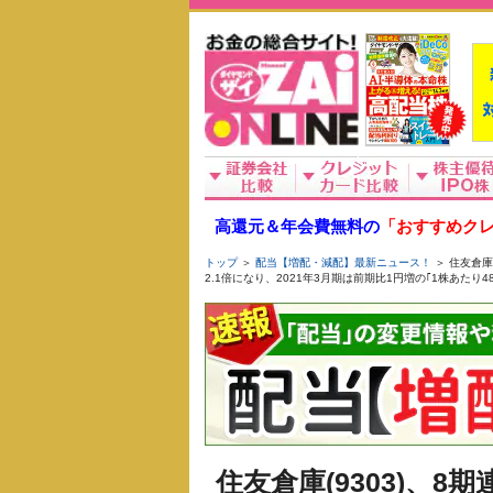
高還元＆年会費無料の
「おすすめクレ
トップ
＞
配当【増配・減配】最新ニュース！
＞ 住友倉庫
2.1倍になり、2021年3月期は前期比1円増の｢1株あたり4
住友倉庫(9303)、