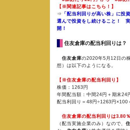
【※関連記事はこちら！】
⇒
「配当利回りが高い株」に投
選んで投資をし続けること！ 
開！
住友倉庫の配当利回りは？
住友倉庫
の2020年5月12日
想）は以下のようになる。
【※住友倉庫の配当利回り】
株価：1263円
年間配当額：中間24円＋期末24
配当利回り＝48円÷1263円×100
住友倉庫の配当利回りは3.80
（配当実施企業のみ）なので、