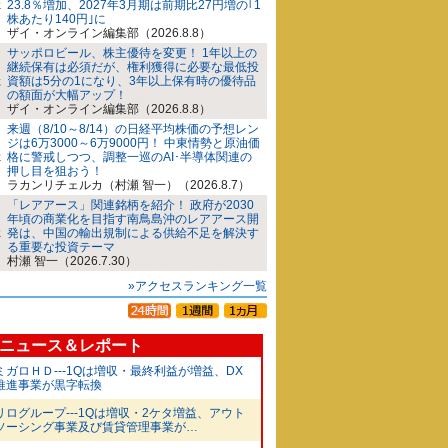
23.8％増加、2027年3月期は前期比27円増の｢1
株あたり140円｣に
ザイ・オンライン編集部（2026.8.8）
サッポロビール、株主優待を変更！ 1年以上の
継続保有は必須だが、権利獲得に必要な最低投
資額は5分の1になり、3年以上保有時の優待品
の額面が大幅アップ！
ザイ・オンライン編集部（2026.8.8）
来週（8/10～8/14）の日経平均株価の予想レン
ジは6万3000～6万9000円！ 中東情勢と原油価
格に警戒しつつ、調整一巡のAI･半導体関連の
押し目を狙おう！
ラカンリチェルカ（村瀬 智一）（2026.8.7）
「レアアース」関連銘柄を紹介！ 政府が2030
年頃の商業化を目指す南鳥島沖のレアアース開
発は、中国の輸出規制による供給不足を解決す
る重要な投資テーマ
村瀬 智一（2026.7.30）
»アクセスランキング一覧
ニュース＆レポート
ミガロＨＤ---1Qは増収・最終利益が増益、DX
推進事業が黒字転換
リログループ---1Qは増収・2ケタ増益、アウト
ソーシング事業及び賃貸管理事業が…