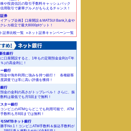
国株や投資信託の取引手数料キャッシュバック
。信用取引で豪華グルメがもらえるチャンス！
井証券
イアップ企画】口座開設＆MATSUI Bank入金や
Bクレカ積立で最大8000ptゲット！
ット証券比較一覧
»ネット証券キャンペーン一覧
I新生銀行
規に口座開設すると、1年もの定期預金金利が｢年
55％｣の高金利に！
ニー銀行
貨預金や海外利用に強みを持つ銀行！ 各種顧客
足度調査では常に高い評価を獲得！
J銀行
期預金の金利の高さがトップレベル！ さらに、振
手数料は最低でも月5回まで無料！
京スター銀行
コンビニのATMならどこでも利用可能で、ATM
金手数料も月8回までは無料！
モSMTBネット銀行
勝手No.1！コンビニATM手数料＆振込手数料が
、SBI証券と連動させれば金利UP！