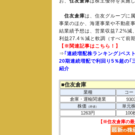
お、
住友倉庫
は株主優待を実施
住友倉庫
は、住友グループに
事業のほか、海運事業や不動産事
結業績予想は、営業収益7.2%減、
利益27.4％減と軟調（すべて前
【※関連記事はこちら！】
⇒
｢連続増配株ランキング｣ベスト2
20期連続増配で利回り5％超の
紹介
■
住友倉庫
業種
コー
倉庫・運輸関連業
930
株価
単元
（終値）
1263円
100
【※住友倉庫の最