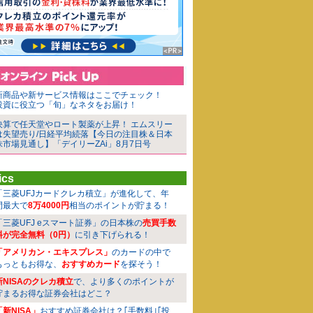
新商品や新サービス情報はここでチェック！
投資に役立つ「旬」なネタをお届け！
決算で任天堂やロート製薬が上昇！ エムスリー
は失望売り/日経平均続落【今日の注目株＆日本
株市場見通し】「デイリーZAi」8月7日号
ics
「三菱UFJカードクレカ積立」が進化して、年
間最大で
8万4000円
相当のポイントが貯まる！
「三菱UFJ eスマート証券」の日本株の
売買手数
料が完全無料（0円）
に引き下げられる！
「アメリカン・エキスプレス」
のカードの中で
もっともお得な、
おすすめカード
を探そう！
新NISAのクレカ積立
で、より多くのポイントが
貯まるお得な証券会社はどこ？
「新NISA」
おすすめ証券会社は？｢手数料｣｢投