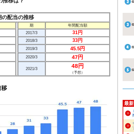
の推移は？
0期の配当の推移
期
年間配当額
31円
2017/3
33円
2018/3
45.5円
2019/3
47円
2020/3
48円
2021/3
（予想）
最新