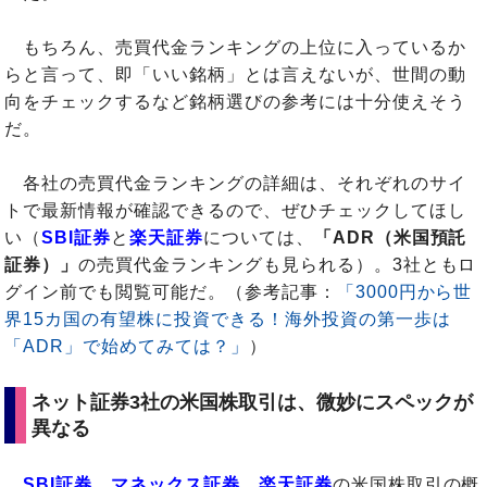
もちろん、売買代金ランキングの上位に入っているか
らと言って、即「いい銘柄」とは言えないが、世間の動
向をチェックするなど銘柄選びの参考には十分使えそう
だ。
各社の売買代金ランキングの詳細は、それぞれのサイ
トで最新情報が確認できるので、ぜひチェックしてほし
い（
SBI証券
と
楽天証券
については、
「ADR（米国預託
証券）」
の売買代金ランキングも見られる）。3社ともロ
グイン前でも閲覧可能だ。（参考記事：
「3000円から世
界15カ国の有望株に投資できる！海外投資の第一歩は
「ADR」で始めてみては？」
）
ネット証券3社の米国株取引は、微妙にスペックが
異なる
SBI証券
、
マネックス証券
、
楽天証券
の米国株取引の概