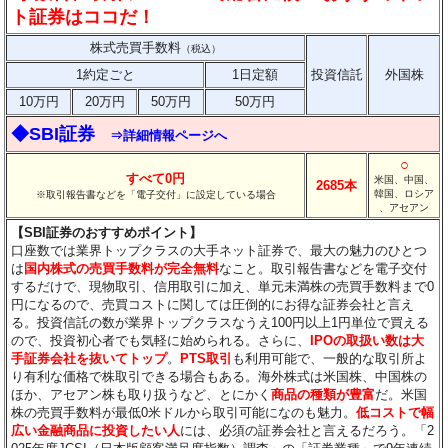
ト証券はココだ！
株式売買手数料
（税込）
1約定ごと
1日定額
投資信託
外国株
10万円
20万円
50万円
50万円
◆SBI証券
⇒詳細情報ページへ
○
すべて0円
米国、中国、
2685本
韓国、ロシア
※取引報告書などを「電子交付」に設定している場合
、アセアン
【SBI証券のおすすめポイント】
口座数では業界トップクラスの大手ネット証券で、最大の魅力のひとつ
は
国内株式の売買手数料が完全無料
なこと。取引報告書などを電子交付
するだけで、現物取引、信用取引に加え、単元未満株の売買手数料まで0
円になるので、売買コストに関しては圧倒的にお得な証券会社と言え
る。投資信託の数が業界トップクラスなうえ100円以上1円単位で買える
ので、投資初心者でも気軽に始められる。さらに、
IPOの取扱い数は大
手証券会社を抜いてトップ
。
PTS取引
も利用可能で、一般的な取引所よ
り有利な価格で株取引できる場合もある。海外株式は米国株、中国株の
ほか、アセアン株も取り扱うなど、とにかく
商品の種類が豊富
だ。米国
株の売買手数料が最低0米ドルから取引可能になのも魅力。
低コストで幅
広い金融商品に投資したい人
には、必須の証券会社と言えるだろう。「2