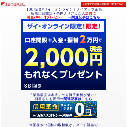
【SBI証券×ザイ・オンライン】タイアップ企画
新規口座開設＋条件クリアした人
全員に
現金2000円プレゼント！
⇒
関連記事はこちら
「業界最安値水準」の売買手数料が魅力！
桐谷さんも愛用⇒
関連記事はこちら
米国株や中国株の取扱数が、ネット証券で