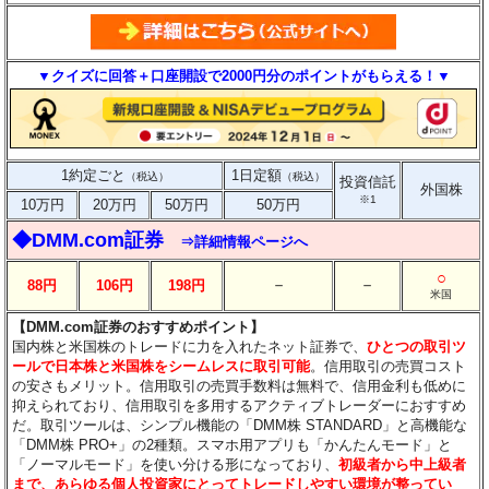
▼クイズに回答＋口座開設で2000円分のポイントがもらえる！▼
1約定ごと
1日定額
（税込）
（税込）
投資信託
外国株
※1
10万円
20万円
50万円
50万円
◆DMM.com証券
⇒詳細情報ページへ
○
－
－
88円
106円
198円
米国
【DMM.com証券のおすすめポイント】
国内株と米国株のトレードに力を入れたネット証券で、
ひとつの取引ツ
ールで日本株と米国株をシームレスに取引可能
。信用取引の売買コスト
の安さもメリット。信用取引の売買手数料は無料で、信用金利も低めに
抑えられており、信用取引を多用するアクティブトレーダーにおすすめ
だ。取引ツールは、シンプル機能の「DMM株 STANDARD」と高機能な
「DMM株 PRO+」の2種類。スマホ用アプリも「かんたんモード」と
「ノーマルモード」を使い分ける形になっており、
初級者から中上級者
まで、あらゆる個人投資家にとってトレードしやすい環境が整ってい