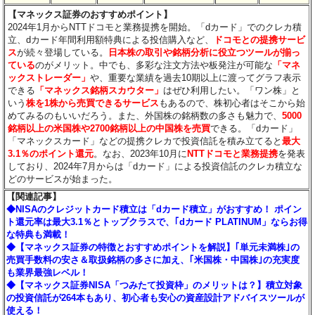
【マネックス証券のおすすめポイント】
2024年1月からNTTドコモと業務提携を開始。「dカード」でのクレカ積
立、dカード年間利用額特典による投信購入など、
ドコモとの提携サービ
ス
が続々登場している。
日本株の取引や銘柄分析に役立つツールが揃っ
ている
のがメリット。中でも、多彩な注文方法や板発注が可能な
「マネ
ックストレーダー」
や、重要な業績を過去10期以上に渡ってグラフ表示
できる
「マネックス銘柄スカウター」
はぜひ利用したい。「ワン株」と
いう
株を1株から売買できるサービス
もあるので、株初心者はそこから始
めてみるのもいいだろう。また、外国株の銘柄数の多さも魅力で、
5000
銘柄以上の米国株や2700銘柄以上の中国株を売買
できる。「dカード」
「マネックスカード」などの提携クレカで投資信託を積み立てると
最大
3.1％のポイント還元
。なお、2023年10月に
NTTドコモと業務提携
を発表
しており、2024年7月からは「dカード」による投資信託のクレカ積立な
どのサービスが始まった。
【関連記事】
◆NISAのクレジットカード積立は「dカード積立」がおすすめ！ ポイン
ト還元率は最大3.1％とトップクラスで、｢dカード PLATINUM」ならお得
な特典も満載！
◆【マネックス証券の特徴とおすすめポイントを解説】｢単元未満株｣の
売買手数料の安さ＆取扱銘柄の多さに加え、｢米国株・中国株｣の充実度
も業界最強レベル！
◆【マネックス証券NISA「つみたて投資枠」のメリットは？】積立対象
の投資信託が264本もあり、初心者も安心の資産設計アドバイスツールが
使える！