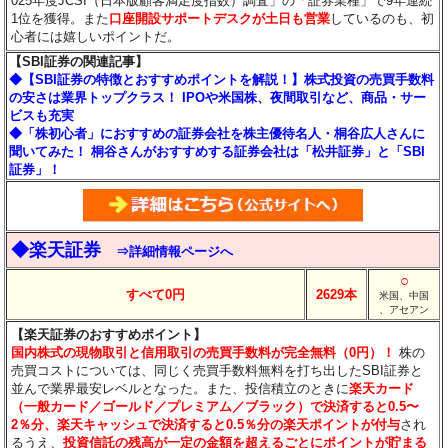
025年度JCSI（日本版顧客満足度指数）調査」の「証券業種」で9年連続
1位を獲得。また
口座開設サポートデスクが土日も営業
しているのも、初
心者には嬉しいポイントだ。
【SBI証券の関連記事】
◆【SBI証券の特徴とおすすめポイントを解説！】株式投資の売買手数料
の安さは業界トップクラス！ IPOや米国株、夜間取引など、商品・サー
ビスも充実
◆「株初心者」におすすめの証券会社を株主優待名人・桐谷広人さんに
聞いてみた！ 桐谷さんがおすすめする証券会社は「松井証券」と「SBI
証券」！
◆楽天証券
⇒詳細情報ページへ
○
すべて0円
2629本
米国、中国
、アセアン
【楽天証券のおすすめポイント】
国内株式の現物取引と信用取引の売買手数料が完全無料（0円）！
株の
売買コストについては、同じく売買手数料無料を打ち出したSBI証券と
並んで業界最安レベルとなった。また、投信積立のときに
楽天カード
（一般カード／ゴールド／プレミアム／ブラック）で決済すると0.5〜
2％分
、楽天キャッシュで決済すると0.5％分
の楽天ポイントが付与
され
るうえ、
投資信託の残高が一定の金額を超えるごとにポイントが貯まる