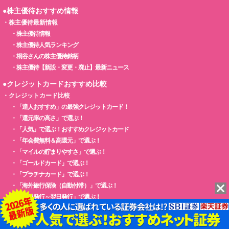
●株主優待おすすめ情報
・
株主優待最新情報
・
株主優待情報
・
株主優待人気ランキング
・
桐谷さんの株主優待銘柄
・
株主優待【新設・変更・廃止】最新ニュース
●クレジットカードおすすめ比較
・
クレジットカード比較
・
「達人おすすめ」の最強クレジットカード！
・
「還元率の高さ」で選ぶ！
・
「人気」で選ぶ！おすすめクレジットカード
・
「年会費無料＆高還元」で選ぶ！
・
「マイルの貯まりやすさ」で選ぶ！
・
「ゴールドカード」で選ぶ！
・
「プラチナカード」で選ぶ！
・
「海外旅行保険（自動付帯）」で選ぶ！
・
「即日発行～翌日発行」で選ぶ！
・
「ETCカード」で選ぶ！
・
アメリカン・エキスプレスおすすめ比較