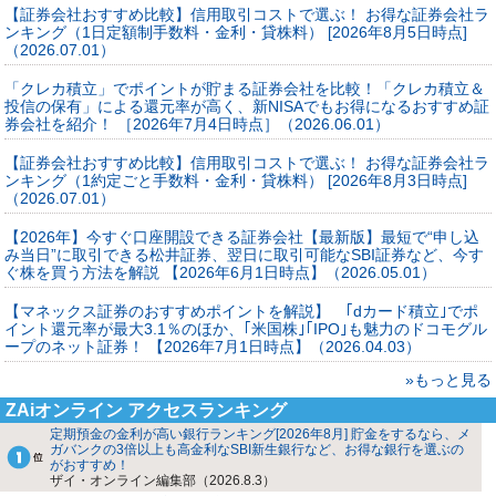
【証券会社おすすめ比較】信用取引コストで選ぶ！ お得な証券会社ラ
ンキング（1日定額制手数料・金利・貸株料） [2026年8月5日時点]
（2026.07.01）
「クレカ積立」でポイントが貯まる証券会社を比較！「クレカ積立＆
投信の保有」による還元率が高く、新NISAでもお得になるおすすめ証
券会社を紹介！ ［2026年7月4日時点］（2026.06.01）
【証券会社おすすめ比較】信用取引コストで選ぶ！ お得な証券会社ラ
ンキング（1約定ごと手数料・金利・貸株料） [2026年8月3日時点]
（2026.07.01）
【2026年】今すぐ口座開設できる証券会社【最新版】最短で“申し込
み当日”に取引できる松井証券、翌日に取引可能なSBI証券など、今す
ぐ株を買う方法を解説 【2026年6月1日時点】（2026.05.01）
【マネックス証券のおすすめポイントを解説】 ｢dカード積立｣でポ
イント還元率が最大3.1％のほか、｢米国株｣｢IPO｣も魅力のドコモグル
ープのネット証券！ 【2026年7月1日時点】（2026.04.03）
»もっと見る
ZAiオンライン アクセスランキング
定期預金の金利が高い銀行ランキング[2026年8月] 貯金をするなら、メ
ガバンクの3倍以上も高金利なSBI新生銀行など、お得な銀行を選ぶの
がおすすめ！
ザイ・オンライン編集部（2026.8.3）