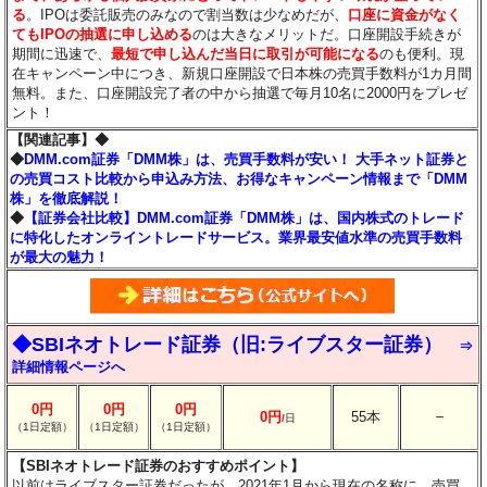
る
。IPOは委託販売のみなので割当数は少なめだが、
口座に資金がなく
てもIPOの抽選に申し込める
のは大きなメリットだ。口座開設手続きが
期間に迅速で、
最短で申し込んだ当日に取引が可能になる
のも便利。現
在キャンペーン中につき、新規口座開設で日本株の売買手数料が1カ月間
無料。また、口座開設完了者の中から抽選で毎月10名に2000円をプレゼ
ント！
【関連記事】◆
◆
DMM.com証券「DMM株」は、売買手数料が安い！ 大手ネット証券と
の売買コスト比較から申込み方法、お得なキャンペーン情報まで「DMM
株」を徹底解説！
◆
【証券会社比較】DMM.com証券「DMM株」は、国内株式のトレード
に特化したオンライントレードサービス。業界最安値水準の売買手数料
が最大の魅力！
◆SBIネオトレード証券（旧:ライブスター証券）
⇒
詳細情報ページへ
0円
0円
0円
－
0円
55本
/
日
（1日定額）
（1日定額）
（1日定額）
【SBIネオトレード証券のおすすめポイント】
以前はライブスター証券だったが、2021年1月から現在の名称に。売買