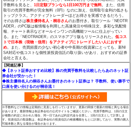
手数料を見ると、
1日定額プランなら1日100万円まで無料
。また、信用
取引の売買手数料が完全無料（0円）なのに加え、信用取引金利の低さも
トップクラス。アクティブトレーダーほどお得さを実感できるだろう。
そのお得さは
株主優待名人・桐谷さん
のお墨付き。取引ツール「NEOTR
ADER」のPC版は板情報を利用した高速発注や特殊注文、多彩な気配情
報、チャート表示などオールインワンの高機能ツールに仕上がってい
る。また「NEOTRADER」のスマホアプリ版もリリースされた。
低コス
トで日本株（現物・信用）をアクティブにトレードしたい人におすす
め
。また、売買頻度の少ない初心者や中長期の投資家にとっても、新NI
SA対応や低コストな個性派投資信託の取り扱いがあり、おすすめの証券
会社と言える。
【関連記事】
◆【ネット証券おすすめ比較】株の売買手数料を比較したらあのネット証
券会社が安かった！
◆株主優待名人の桐谷さんお墨付きのネット証券は？ 手数料、使い勝手で
口座を使い分けるのが桐谷流！
※手数料などの情報は定期的に見直しを行っていますが、更新の関係で最新の情報と異なる場合
があります。最新情報は各証券会社の公式サイトをご確認ください。売買手数料は、1回の注文
が複数の約定に分かれた場合、同一日であれば約定代金を合算し、1回の注文として計算しま
す。投資信託の取扱数は、各証券会社の投資信託の検索機能をもとに計測しており、実際の購入
可能本数と異なる場合が場合があります。