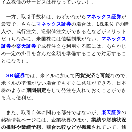
イム株価のサービスは行なっていない）。
一方、取引手数料は、わずかながら
マネックス証券
が
最安で、さらに
マネックス証券
の場合は、1株単位での購
入や、成行注文、逆指値注文ができる点などがメリット
だ（ちなみに、米国株には値幅制限がない。
マネックス
証券
や
楽天証券
で成行注文を利用する際には、あらかじ
め一定の掛目を含んだ金額を準備することで対応するこ
とになる）。
SBI証券
では、米ドルに加えて
円貨決済も可能
なので、
米ドルの準備がない場合でもすぐに発注ができる。日本
株のように
期間指定
をして発注を入れておくことができ
る点も便利だ。
また、取引自体に関わる部分ではないが、
楽天証券
の
銘柄情報ページには、企業概要のほか、
業績や財務状況
の推移や業績予想、競合比較などが掲載
されていて、銘