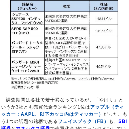
調査期間は各社で若干異なっているが、「やはり」と
いうか3社とも売買代金ランキング1位は
アップル（ティ
ッカー：AAPL、以下カッコ内はティッカー）
だった。も
う1つの話題の銘柄である
フェイスブック（FB）
も、
SBI
証券
と
マネックス証券
で売買代金2位にランクインしてい