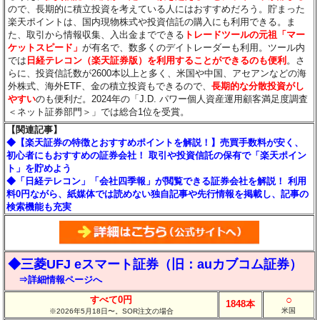
ので、長期的に積立投資を考えている人にはおすすめだろう。貯まった
楽天ポイントは、国内現物株式や投資信託の購入にも利用できる。ま
た、取引から情報収集、入出金までできる
トレードツールの元祖「マー
ケットスピード」
が有名で、数多くのデイトレーダーも利用。ツール内
では
日経テレコン（楽天証券版）を利用することができるのも便利
。さ
らに、投資信託数が2600本以上と多く、米国や中国、アセアンなどの海
外株式、海外ETF、金の積立投資もできるので、
長期的な分散投資がし
やすい
のも便利だ。2024年の「J.D. パワー個人資産運用顧客満足度調査
＜ネット証券部門＞」では総合1位を受賞。
【関連記事】
◆【楽天証券の特徴とおすすめポイントを解説！】売買手数料が安く、
初心者にもおすすめの証券会社！ 取引や投資信託の保有で「楽天ポイン
ト」を貯めよう
◆「日経テレコン」「会社四季報」が閲覧できる証券会社を解説！ 利用
料0円ながら、紙媒体では読めない独自記事や先行情報を掲載し、記事の
検索機能も充実
◆三菱UFJ eスマート証券（旧：auカブコム証券）
⇒詳細情報ページへ
○
すべて0円
1848本
米国
※2026年5月18日〜。SOR注文の場合