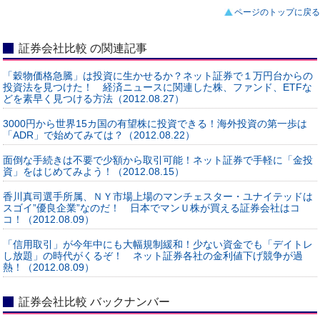
ページのトップに戻る
証券会社比較 の関連記事
「穀物価格急騰」は投資に生かせるか？ネット証券で１万円台からの
投資法を見つけた！ 経済ニュースに関連した株、ファンド、ETFな
どを素早く見つける方法（2012.08.27）
3000円から世界15カ国の有望株に投資できる！海外投資の第一歩は
「ADR」で始めてみては？（2012.08.22）
面倒な手続きは不要で少額から取引可能！ネット証券で手軽に「金投
資」をはじめてみよう！（2012.08.15）
香川真司選手所属、ＮＹ市場上場のマンチェスター・ユナイテッドは
スゴイ”優良企業”なのだ！ 日本でマンＵ株が買える証券会社はコ
コ！（2012.08.09）
「信用取引」が今年中にも大幅規制緩和！少ない資金でも「デイトレ
し放題」の時代がくるぞ！ ネット証券各社の金利値下げ競争が過
熱！（2012.08.09）
証券会社比較 バックナンバー