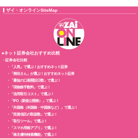
ザイ・オンラインSiteMap
●ネット証券会社おすすめ比較
・
証券会社比較
・
「人気」で選ぶ！おすすめネット証券
・
「桐谷さん」が選ぶ！おすすめネット証券
・
「最短の口座開設日数」で選ぶ！
・
「現物株手数料」で選ぶ！
・
「信用取引コスト」で選ぶ！
・
「IPO（新規公開株）」で選ぶ！
・
「外国株（米国株・中国株など）」で選ぶ！
・
「投資信託の取扱数」で選ぶ！
・
「取引ツール」で選ぶ！
・
「スマホ用株アプリ」で選ぶ！
・
「株主優待検索機能」で選ぶ！