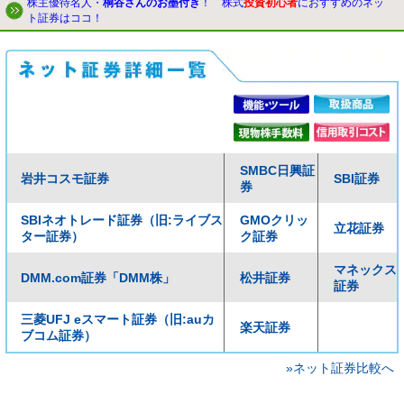
株主優待名人・
桐谷さんのお墨付き
！ 株式
投資初心者
におすすめのネッ
ト証券はココ！
SMBC日興証
岩井コスモ証券
SBI証券
券
SBIネオトレード証券（旧:ライブス
GMOクリッ
立花証券
ター証券）
ク証券
マネックス
DMM.com証券「DMM株」
松井証券
証券
三菱UFJ eスマート証券（旧:auカ
楽天証券
ブコム証券）
»ネット証券比較へ