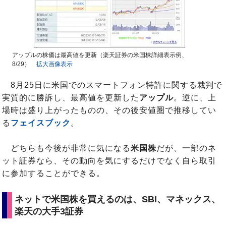
アップルの株価は最高値を更新（楽天証券の米国株詳細表示例、
8/29）
拡大画像表示
8月25日に米国でのスマートフォン特許に関する裁判で
実質的に勝訴し、最高値を更新した
アップル
。逆に、上
場時は盛り上がったものの、その後安値圏で推移してい
る
フェイスブック
。
どちらも今後が非常に気になる
米国株
だが、一部のネ
ット証券なら、その動向を気にするだけでなく自ら取引
に参加することができる。
ネットで米国株を買えるのは、SBI、マネックス、
楽天の大手3証券