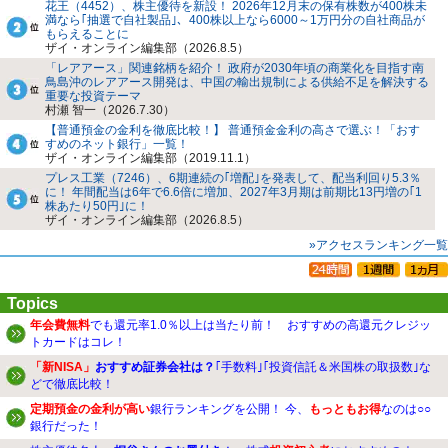
花王（4452）、株主優待を新設！ 2026年12月末の保有株数が400株未
満なら｢抽選で自社製品｣、400株以上なら6000～1万円分の自社商品が
もらえることに
ザイ・オンライン編集部（2026.8.5）
「レアアース」関連銘柄を紹介！ 政府が2030年頃の商業化を目指す南
鳥島沖のレアアース開発は、中国の輸出規制による供給不足を解決する
重要な投資テーマ
村瀬 智一（2026.7.30）
【普通預金の金利を徹底比較！】 普通預金金利の高さで選ぶ！「おす
すめのネット銀行」一覧！
ザイ・オンライン編集部（2019.11.1）
プレス工業（7246）、6期連続の｢増配｣を発表して、配当利回り5.3％
に！ 年間配当は6年で6.6倍に増加、2027年3月期は前期比13円増の｢1
株あたり50円｣に！
ザイ・オンライン編集部（2026.8.5）
»アクセスランキング一覧
Topics
年会費無料
でも還元率1.0％以上は当たり前！ おすすめの高還元クレジッ
トカードはコレ！
「新NISA」
おすすめ証券会社は？
｢手数料｣｢投資信託＆米国株の取扱数｣な
どで徹底比較！
定期預金の金利が高い
銀行ランキングを公開！ 今、
もっともお得
なのは○○
銀行だった！