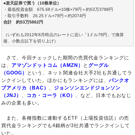
●楽天証券で買う（10株単位）
・最低投資金額 675.68ドル×10株×79円＝約53万3788円
・取引手数料 26.25ドル×79円＝約2074円
合計 約53万5862円
（いずれも2012年8月時点のレートに近い「1ドル79円」で換算
後、小数点以下を切り上げ）
さて、今回チェックした期間の売買代金ランキングに
は、
アマゾンドットコム（AMZN）
と
グーグル
（GOOG）
という、ネット関連会社大手2社も共通してラ
ンクインしていた。ほかにもランキングには、
バンクオ
ブアメリカ（BAC）
、
ジョンソンエンドジョンソン
（JNJ）
、
コカ・コーラ（KO）
、など、日本でもおなじ
みの企業も多い。
また、各種指数に連動するETF（上場投資信託）の売
買代金ランキングでも4銘柄が3社共通でランクインして
いた。