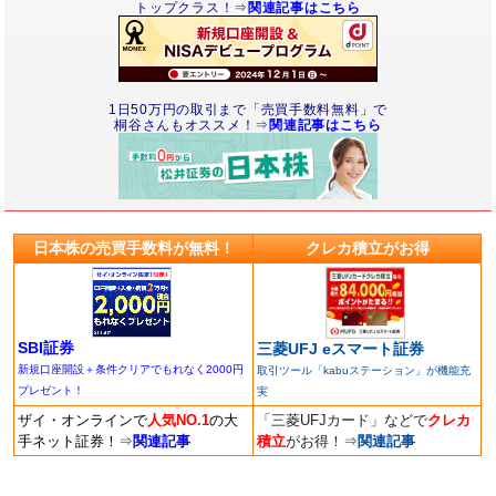
トップクラス！⇒
関連記事はこちら
1日50万円の取引まで「売買手数料無料」で
桐谷さんもオススメ！⇒
関連記事はこちら
日本株の売買手数料が無料！
クレカ積立がお得
SBI証券
三菱UFJ eスマート証券
新規口座開設＋条件クリアでもれなく2000円
取引ツール「kabuステーション」が機能充
プレゼント！
実
ザイ・オンラインで
人気NO.1
の大
「三菱UFJカード」などで
クレカ
手ネット証券！
⇒
関連記事
積立
がお得！
⇒
関連記事