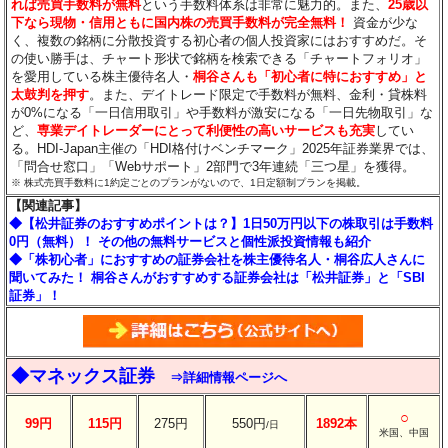
れば売買手数料が無料
という手数料体系は非常に魅力的。また、
25歳以
下なら現物・信用ともに国内株の売買手数料が完全無料！
資金が少な
く、複数の銘柄に分散投資する初心者の個人投資家にはおすすめだ。そ
の使い勝手は、チャート形状で銘柄を検索できる「チャートフォリオ」
を愛用している株主優待名人・
桐谷さんも「初心者に特におすすめ」と
太鼓判を押す
。また、デイトレード限定で手数料が無料、金利・貸株料
が0%になる「一日信用取引」や手数料が激安になる「一日先物取引」な
ど、
専業デイトレーダーにとって利便性の高いサービスも充実
してい
る。HDI-Japan主催の「HDI格付けベンチマーク」2025年証券業界では、
「問合せ窓口」「Webサポート」2部門で3年連続「三つ星」を獲得。
※ 株式売買手数料に1約定ごとのプランがないので、1日定額制プランを掲載。
【関連記事】
◆【松井証券のおすすめポイントは？】1日50万円以下の株取引は手数料
0円（無料）！ その他の無料サービスと個性派投資情報も紹介
◆「株初心者」におすすめの証券会社を株主優待名人・桐谷広人さんに
聞いてみた！ 桐谷さんがおすすめする証券会社は「松井証券」と「SBI
証券」！
◆マネックス証券
⇒詳細情報ページへ
○
99円
115円
275円
550円
1892本
/日
米国、中国