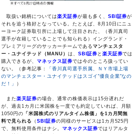
取扱い銘柄については
楽天証券
が最も多く、
SBI証券
が
それを追う格好となっている。たとえば、8月10日にニュ
ーヨーク証券取引所に上場して注目された、（香川真司
選手が在籍していることでも知られる）イングランド・
プレミアリーグのサッカーチームである
マンチェスタ
ー・ユナイテッド（MANU）
は、
SBI証券
と
楽天証券
では
購入できるが、
マネックス証券
では今のところ扱ってい
ない。（参考記事：
「香川真司選手所属、ＮＹ市場上場
のマンチェスター・ユナイテッドはスゴイ”優良企業”なの
だ！」
）
また
楽天証券
の場合、通常の株価表示は15分遅れだ
が、過去1カ月に米国株を一度でも約定していれば、月額
1050円の
「米国株式のリアルタイム株価」を1カ月間無
料で見られる
（
SBI証券
の同様のサービスは1カ月525円
で、無料使用条件はナシ。
マネックス証券
ではリアルタ