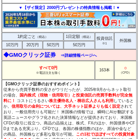
▼【ザイ限定】2000円プレゼントの特典情報も掲載！▼
1約定ごと
1日定額
（税込）
（税込）
投資信託
外国株
※1
10万円
20万円
50万円
50万円
◆GMOクリック証券
⇒詳細情報ページへ
○
すべて0円
163本
（CFD）
※電話注文を除く
【GMOクリック証券のおすすめポイント】
従来から売買手数料の安さがウリだったが、2025年9月からネット取引
の場合、
国内株式（現物・信用取引）と投資信託の売買手数料が完全無
料に！
コストにうるさい
株主優待名人・桐谷広人さんも利用
していると
か。
信用取引の金利については、大手ネット証券よりも低く設定
されて
おり、一般信用売りも可能だ！ 米国株の情報では、瞬時にAIが翻訳する
英語ニュースやグラフ化された決算情報などが提供されており、米国株
CFDの取引に役立つ。商品の品揃えは、株式、FXのほか、外国債券やCF
Dまである充実ぶり。CFDでは、各国の株価指数のほか、原油や金など
の商品、外国株など多彩な取引が可能。
この1社でほぼすべての投資対象