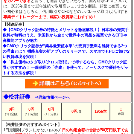
をカバーできる
と言っても過言ではないだろう。国内店頭CFDについて
は、2025年度まで12年連続で取引高シェア1位を継続。頻繁に売買しな
い初心者はもちろん、信用取引やCFDなどのレバレッジ取引も活用する
専業デイトレーダーまで、幅広い投資家におすすめ！
【関連記事】
◆【GMOクリック証券の特徴とメリットを徹底解説！】日本株の売買手
数料が無料のうえ、米国株から金まで世界中の商品を売買できるCFDや
高機能アプリが魅力
◆GMOクリック証券が“業界最安値水準”の売買手数料を維持できる2つ
の理由とは？ 機能充実の新アプリのリリースで、スマホでもPCに負けな
い投資環境を実現！
◆「株主優待のタダ取り(クロス取引)」で得するなら、GMOクリック証
券がおすすめ！ 一般信用の「売建」を使って、ノーリスクで優待をゲッ
トする方法を解説！
◆松井証券
⇒詳細情報ページへ
○
0円
0円
0円
0円
1956本
/日
米国
（1日定額）
（1日定額）
（1日定額）
【松井証券のおすすめポイント】
1日定額制プランしかないものの
1日の約定金額の合計が50万円以下であ