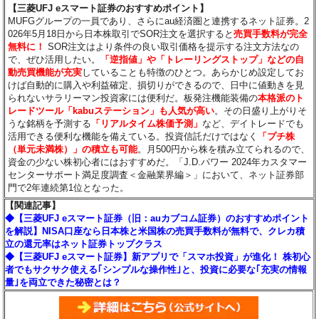
【三菱UFJ eスマート証券のおすすめポイント】
MUFGグループの一員であり、さらにau経済圏と連携するネット証券。2
026年5月18日から日本株取引でSOR注文を選択すると
売買手数料が完全
無料に！
SOR注文はより条件の良い取引価格を提示する注文方法なの
で、ぜひ活用したい。
「逆指値」や「トレーリングストップ」などの自
動売買機能が充実
していることも特徴のひとつ。あらかじめ設定してお
けば自動的に購入や利益確定、損切りができるので、日中に値動きを見
られないサラリーマン投資家には便利だ。板発注機能装備の
本格派のト
レードツール「kabuステーション」も人気が高い
。その日盛り上がりそ
うな銘柄を予測する
「リアルタイム株価予測」
など、デイトレードでも
活用できる便利な機能を備えている。投資信託だけではなく
「プチ株
（単元未満株）」の積立も可能
。月500円から株を積み立てられるので、
資金の少ない株初心者にはおすすめだ。「J.D.パワー 2024年カスタマー
センターサポート満足度調査＜金融業界編＞」において、ネット証券部
門で2年連続第1位となった。
【関連記事】
◆【三菱UFJ eスマート証券（旧：auカブコム証券）のおすすめポイント
を解説】NISA口座なら日本株と米国株の売買手数料が無料で、クレカ積
立の還元率はネット証券トップクラス
◆【三菱UFJ eスマート証券】新アプリで「スマホ投資」が進化！ 株初心
者でもサクサク使える｢シンプルな操作性｣と、投資に必要な｢充実の情報
量｣を両立できた秘密とは？