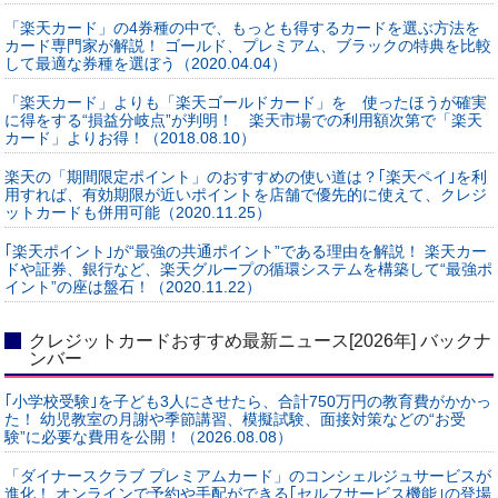
「楽天カード」の4券種の中で、もっとも得するカードを選ぶ方法を
カード専門家が解説！ ゴールド、プレミアム、ブラックの特典を比較
して最適な券種を選ぼう（2020.04.04）
「楽天カード」よりも「楽天ゴールドカード」を 使ったほうが確実
に得をする“損益分岐点”が判明！ 楽天市場での利用額次第で「楽天
カード」よりお得！（2018.08.10）
楽天の「期間限定ポイント」のおすすめの使い道は？｢楽天ペイ｣を利
用すれば、有効期限が近いポイントを店舗で優先的に使えて、クレジ
ットカードも併用可能（2020.11.25）
｢楽天ポイント｣が“最強の共通ポイント”である理由を解説！ 楽天カー
ドや証券、銀行など、楽天グループの循環システムを構築して“最強ポ
イント”の座は盤石！（2020.11.22）
クレジットカードおすすめ最新ニュース[2026年] バックナ
ンバー
｢小学校受験｣を子ども3人にさせたら、合計750万円の教育費がかかっ
た！ 幼児教室の月謝や季節講習、模擬試験、面接対策などの“お受
験”に必要な費用を公開！（2026.08.08）
「ダイナースクラブ プレミアムカード」のコンシェルジュサービスが
進化！ オンラインで予約や手配ができる｢セルフサービス機能｣の登場