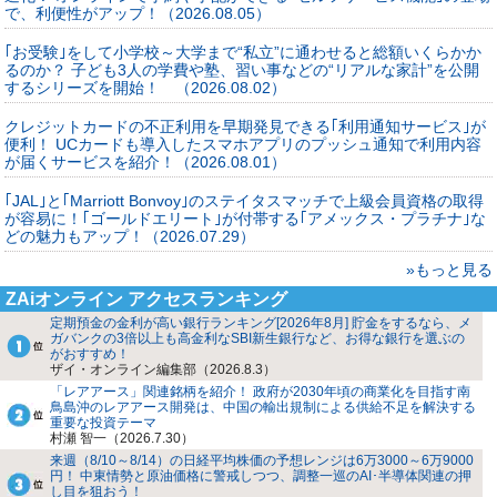
で、利便性がアップ！（2026.08.05）
｢お受験｣をして小学校～大学まで“私立”に通わせると総額いくらかか
るのか？ 子ども3人の学費や塾、習い事などの“リアルな家計”を公開
するシリーズを開始！ （2026.08.02）
クレジットカードの不正利用を早期発見できる｢利用通知サービス｣が
便利！ UCカードも導入したスマホアプリのプッシュ通知で利用内容
が届くサービスを紹介！（2026.08.01）
｢JAL｣と｢Marriott Bonvoy｣のステイタスマッチで上級会員資格の取得
が容易に！｢ゴールドエリート｣が付帯する｢アメックス・プラチナ｣な
どの魅力もアップ！（2026.07.29）
»もっと見る
ZAiオンライン アクセスランキング
定期預金の金利が高い銀行ランキング[2026年8月] 貯金をするなら、メ
ガバンクの3倍以上も高金利なSBI新生銀行など、お得な銀行を選ぶの
がおすすめ！
ザイ・オンライン編集部（2026.8.3）
「レアアース」関連銘柄を紹介！ 政府が2030年頃の商業化を目指す南
鳥島沖のレアアース開発は、中国の輸出規制による供給不足を解決する
重要な投資テーマ
村瀬 智一（2026.7.30）
来週（8/10～8/14）の日経平均株価の予想レンジは6万3000～6万9000
円！ 中東情勢と原油価格に警戒しつつ、調整一巡のAI･半導体関連の押
し目を狙おう！