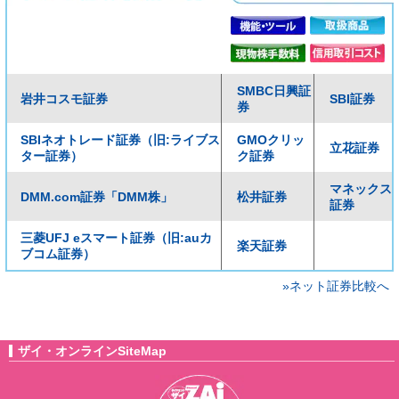
SMBC日興証
岩井コスモ証券
SBI証券
券
SBIネオトレード証券（旧:ライブス
GMOクリッ
立花証券
ター証券）
ク証券
マネックス
DMM.com証券「DMM株」
松井証券
証券
三菱UFJ eスマート証券（旧:auカ
楽天証券
ブコム証券）
»ネット証券比較へ
ザイ・オンラインSiteMap