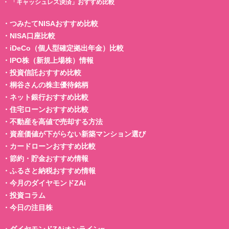
・
「キャッシュレス決済」おすすめ比較
・
つみたてNISAおすすめ比較
・
NISA口座比較
・
iDeCo（個人型確定拠出年金）比較
・
IPO株（新規上場株）情報
・
投資信託おすすめ比較
・
桐谷さんの株主優待銘柄
・
ネット銀行おすすめ比較
・
住宅ローンおすすめ比較
・
不動産を高値で売却する方法
・
資産価値が下がらない新築マンション選び
・
カードローンおすすめ比較
・
節約・貯金おすすめ情報
・
ふるさと納税おすすめ情報
・
今月のダイヤモンドZAi
・
投資コラム
・
今日の注目株