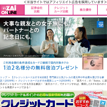
証券会社
クレジット
株主優待
比較
カード比較
トップ
＞
【クレジットカードおすすめ比較】専門家が人気クレカの還元率や年会費＆選び方を解
説！[2026年]
＞
クレジットカードおすすめ最新ニュース[2026年]
＞ 「楽天ペイ」の「Suica」に楽
天ポイントをチャージする方法を解説！「楽天カード」でチャージすれば、獲得した0.5％分のポイ
ントを再度チャージできる！