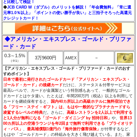
と比較して検証！
◆
JCB CARD W（ダブル）のメリットを解説！「年会費無料」「常に還
元率1.0％以上」「ポイントの使い勝手が良い」と三拍子そろった高還元
クレジットカード！
◆アメリカン・エキスプレス・ゴールド・プリファ
ード・カード
0.3～1.5%
3万9600円
－
AMEX
（※1）
【アメリカン・エキスプレス・ゴールド・プリファード・カードのおす
すめポイント】
日本で最初に発行されたゴールドカード「アメリカン・エキスプレス・
ゴールド・カード」の後継カード
だけに、ステータス＆付帯サービスは
最高レベルで、カードが金属製という特別感もあって、一般的なゴール
ドカードとはケタ違い。たとえば、年間200万円（税込）以上を利用して
カードを継続保有すると、
国内40カ所以上の高級ホテルに無料宿泊でき
る「フリー・ステイ・ギフト」は、もはや一般的なプラチナカードすら
凌駕するレベルの特典
だ。さらに、
高級レストランを2人以上で利用する
と1人分が無料になる「ゴールド・ダイニング by 招待日和」
や、
世界13
00カ所以上の空港ラウンジを年2回まで無料で利用できる「プライオリテ
ィ・パス」
、
最高補償額1億円の「海外旅行傷害保険」
が付帯するなど、
もはや「ゴールドカード」の枠組みを大きく飛び越えている。また、家