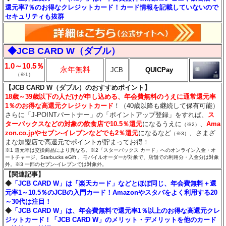
還元率7％のお得なクレジットカード！カード情報を記載していないので
セキュリティも抜群
◆JCB CARD W（ダブル）
1.0～10.5％
永年無料
JCB
QUICPay
（※1）
【JCB CARD W（ダブル）のおすすめポイント】
18歳～39歳以下の人だけが申し込める、年会費無料のうえに通常還元率
1％のお得な高還元クレジットカード
！（40歳以降も継続して保有可能）
さらに「J-POINTパートナー」の「ポイントアップ登録」をすれば、
ス
ターバックスなどの対象の飲食店で10.5％還元
になるうえに
、
Ama
（※2）
zon.co.jpやセブン‐イレブンなどでも2％還元
になるなど
、さまざ
（※3）
まな加盟店で高還元でポイントが貯まってお得！
※1 還元率は交換商品により異なる。※2「スターバックス カード」へのオンライン入金・オ
ートチャージ、Starbucks eGift 、モバイルオーダーが対象で、店舗での利用分・入金分は対象
外。※3 一部のセブン‐イレブンでは対象外。
【関連記事】
◆
「JCB CARD W」は「楽天カード」などとほぼ同じ、年会費無料＋還
元率1～10.5％のJCBの入門カード！Amazonやスタバをよく利用する20
～30代は注目！
◆
「JCB CARD W」は、年会費無料で還元率1％以上のお得な高還元クレ
ジットカード！「JCB CARD W」のメリット・デメリットを他のカード