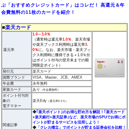
ぶ「おすすめクレジットカード」はコレだ！ 高還元＆年
会費無料の11枚のカードを紹介！
■
楽天カード
1.0～3.0％
（通常時は還元率
1.0％
、楽天市場
や楽天ブックス利用時は還元率
3.
還元率
0％
に。なお、楽天市場・楽天ブッ
クス利用時に獲得できる＋1.0％分
はポイント付与の翌月末までの期
間限定ポイント）
発行元
楽天カード
国際ブランド
VISA、Master、JCB、AMEX
年会費
永年無料
家族カード
あり
（年会費無料）
ポイント付与対
象の
楽天Edy
（還元率0.5％）
電子マネー
◆
｢楽天ポイント｣のお得な貯め方を解説！｢楽天カード
+楽天銀行+楽天証券｣など、楽天市場のSPUでお得にポ
イントが貯まるサービスを活用しよう！
関連記事
◆
「クレカ積立」でポイントが貯まる証券会社を比較！