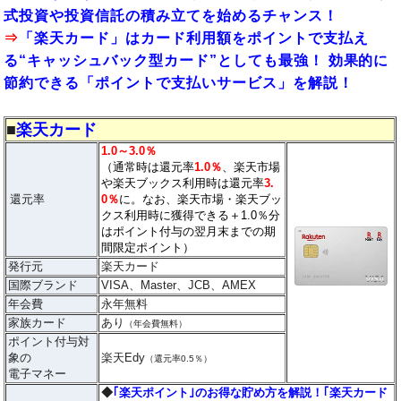
式投資や投資信託の積み立てを始めるチャンス！
⇒
「楽天カード」はカード利用額をポイントで支払え
る“キャッシュバック型カード”としても最強！ 効果的に
節約できる「ポイントで支払いサービス」を解説！
■
楽天カード
1.0～3.0％
（通常時は還元率
1.0％
、楽天市場
や楽天ブックス利用時は還元率
3.
還元率
0％
に。なお、楽天市場・楽天ブッ
クス利用時に獲得できる＋1.0％分
はポイント付与の翌月末までの期
間限定ポイント）
発行元
楽天カード
国際ブランド
VISA、Master、JCB、AMEX
年会費
永年無料
家族カード
あり
（年会費無料）
ポイント付与対
象の
楽天Edy
（還元率0.5％）
電子マネー
◆
｢楽天ポイント｣のお得な貯め方を解説！｢楽天カード