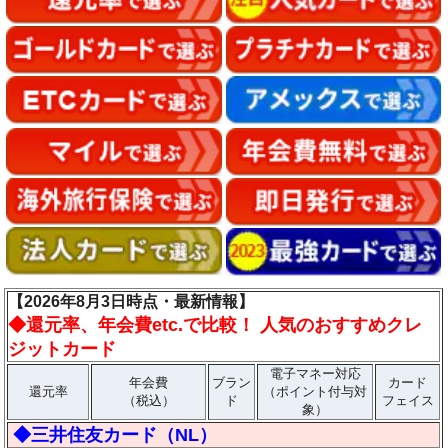
【2026年8月3日時点・最新情報】
◆
還元率、年会費etc.で比較！ 人気のおすすめクレ
ジットカード
電子マネー対応
年会費
ブラン
カード
還元率
（ポイント付与対
（税込）
ド
フェイス
象）
◆三井住友カード（NL）