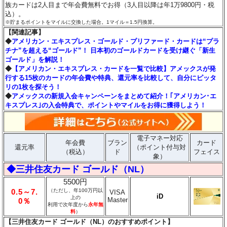
族カードは2人目まで年会費無料でお得（3人目以降は年1万9800円・税
込）。
※貯まるポイントをマイルに交換した場合。1マイル＝1.5円換算。
【関連記事】
◆
アメリカン・エキスプレス・ゴールド・プリファード・カードは“プラ
チナ”を超える“ゴールド”！ 日本初のゴールドカードを受け継ぐ「新生
ゴールド」を解説！
◆
【アメリカン・エキスプレス・カードを一覧で比較】アメックスが発
行する15枚のカードの年会費や特典、還元率を比較して、自分にピッタ
リの1枚を探そう！
◆
アメックスの新規入会キャンペーンをまとめて紹介！｢アメリカン･エ
キスプレス｣の入会特典で、ポイントやマイルをお得に獲得しよう！
電子マネー対応
年会費
ブラン
カード
還元率
（ポイント付与対
（税込）
ド
フェイス
象）
◆三井住友カード ゴールド（NL）
5500円
0.5～7.
（ただし、年100万円以
VISA
iD
上の
Master
0％
利用で次年度から
永年無
料
）
【三井住友カード ゴールド（NL）のおすすめポイント】