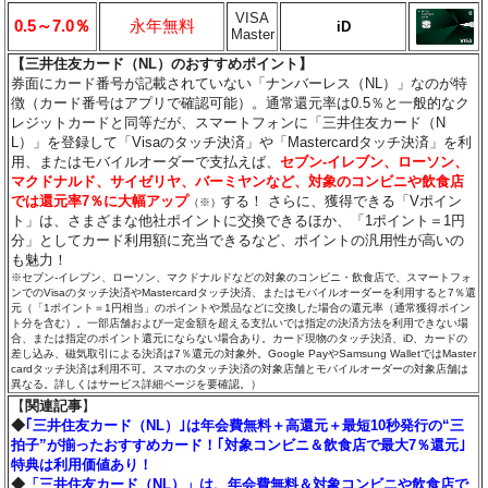
VISA
0.5～7.0％
永年無料
iD
Master
【三井住友カード（NL）のおすすめポイント】
券面にカード番号が記載されていない「ナンバーレス（NL）」なのが特
徴（カード番号はアプリで確認可能）。通常還元率は0.5％と一般的なク
レジットカードと同等だが、スマートフォンに「三井住友カード（N
L）」を登録して「Visaのタッチ決済」や「Mastercardタッチ決済」を利
用、またはモバイルオーダーで支払えば、
セブン‐イレブン、ローソン、
マクドナルド、サイゼリヤ、バーミヤンなど、対象のコンビニや飲食店
では還元率7％に大幅アップ
する！ さらに、獲得できる「Vポイン
（※）
ト」は、さまざまな他社ポイントに交換できるほか、「1ポイント＝1円
分」としてカード利用額に充当できるなど、ポイントの汎用性が高いの
も魅力！
※セブン‐イレブン、ローソン、マクドナルドなどの対象のコンビニ・飲食店で、スマートフォ
ンでのVisaのタッチ決済やMastercardタッチ決済、またはモバイルオーダーを利用すると7％還
元（「1ポイント＝1円相当」のポイントや景品などに交換した場合の還元率（通常獲得ポイン
ト分を含む）。一部店舗および一定金額を超える支払いでは指定の決済方法を利用できない場
合、または指定のポイント還元にならない場合あり。カード現物のタッチ決済、iD、カードの
差し込み、磁気取引による決済は7％還元の対象外。Google PayやSamsung WalletではMaster
cardタッチ決済は利用不可。スマホのタッチ決済の対象店舗とモバイルオーダーの対象店舗は
異なる。詳しくはサービス詳細ページを要確認。）
【
関連記事
】
◆
｢三井住友カード（NL）｣は年会費無料＋高還元＋最短10秒発行の“三
拍子”が揃ったおすすめカード！｢対象コンビニ＆飲食店で最大7％還元｣
特典は利用価値あり！
◆
「三井住友カード（NL）」は、年会費無料＆対象コンビニや飲食店で