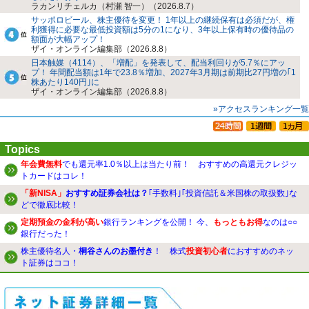
ラカンリチェルカ（村瀬 智一）（2026.8.7）
サッポロビール、株主優待を変更！ 1年以上の継続保有は必須だが、権
利獲得に必要な最低投資額は5分の1になり、3年以上保有時の優待品の
額面が大幅アップ！
ザイ・オンライン編集部（2026.8.8）
日本触媒（4114）、「増配」を発表して、配当利回りが5.7％にアッ
プ！ 年間配当額は1年で23.8％増加、2027年3月期は前期比27円増の｢1
株あたり140円｣に
ザイ・オンライン編集部（2026.8.8）
»アクセスランキング一覧
Topics
年会費無料
でも還元率1.0％以上は当たり前！ おすすめの高還元クレジッ
トカードはコレ！
「新NISA」
おすすめ証券会社は？
｢手数料｣｢投資信託＆米国株の取扱数｣な
どで徹底比較！
定期預金の金利が高い
銀行ランキングを公開！ 今、
もっともお得
なのは○○
銀行だった！
株主優待名人・
桐谷さんのお墨付き
！ 株式
投資初心者
におすすめのネッ
ト証券はココ！