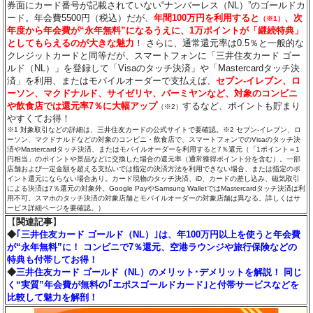
券面にカード番号が記載されていない“ナンバーレス（NL）”のゴールドカ
ード。年会費5500円（税込）だが、
年間100万円を利用すると
、次
（※1）
年度から年会費が“永年無料”になるうえに、1万ポイントが「継続特典」
としてもらえるのが大きな魅力
！ さらに、通常還元率は0.5％と一般的な
クレジットカードと同等だが、スマートフォンに「三井住友カード ゴー
ルド（NL）」を登録して「Visaのタッチ決済」や「Mastercardタッチ決
済」を利用、またはモバイルオーダーで支払えば、
セブン‐イレブン、ロ
ーソン、マクドナルド、サイゼリヤ、バーミヤンなど、対象のコンビニ
や飲食店では還元率7％に大幅アップ
するなど、ポイントも貯まり
（※2）
やすくてお得！
※1 対象取引などの詳細は、三井住友カードの公式サイトで要確認。※2 セブン‐イレブン、ロ
ーソン、マクドナルドなどの対象のコンビニ・飲食店で、スマートフォンでのVisaのタッチ決
済やMastercardタッチ決済、またはモバイルオーダーを利用すると7％還元（「1ポイント＝1
円相当」のポイントや景品などに交換した場合の還元率（通常獲得ポイント分を含む）。一部
店舗および一定金額を超える支払いでは指定の決済方法を利用できない場合、または指定のポ
イント還元にならない場合あり。カード現物のタッチ決済、iD、カードの差し込み、磁気取引
による決済は7％還元の対象外。Google PayやSamsung WalletではMastercardタッチ決済は利
用不可。スマホのタッチ決済の対象店舗とモバイルオーダーの対象店舗は異なる。詳しくはサ
ービス詳細ページを要確認。）
【
関連記事
】
◆
｢三井住友カード ゴールド（NL）｣は、年100万円以上を使うと年会費
が“永年無料”に！ コンビニで7％還元、空港ラウンジや旅行保険などの
特典も付帯してお得！
◆
三井住友カード ゴールド（NL）のメリット･デメリットを解説！ 同じ
く“実質”年会費が無料の｢エポスゴールドカード｣と付帯サービスなどを
比較して魅力を解剖！