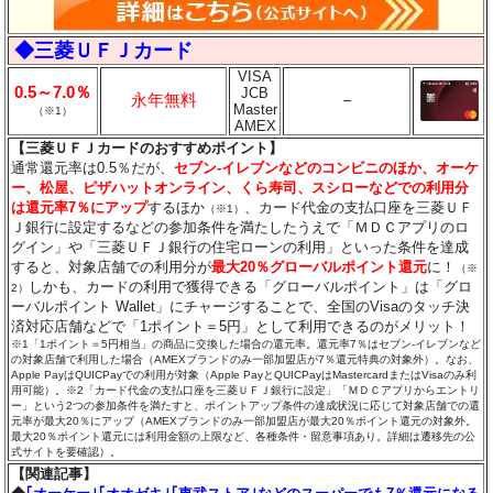
◆三菱ＵＦＪカード
VISA
0.5～7.0％
JCB
永年無料
－
Master
（※1）
AMEX
【三菱ＵＦＪカードのおすすめポイント】
通常還元率は0.5％だが、
セブン‐イレブンなどのコンビニのほか、オーケ
ー、松屋、ピザハットオンライン、くら寿司、スシローなどでの利用分
は還元率7％にアップ
するほか
、カード代金の支払口座を三菱ＵＦ
（※1）
Ｊ銀行に設定するなどの参加条件を満たしたうえで「ＭＤＣアプリのロ
グイン」や「三菱ＵＦＪ銀行の住宅ローンの利用」といった条件を達成
すると、対象店舗での利用分が
最大20％グローバルポイント還元
に！
（※
しかも、カードの利用で獲得できる「グローバルポイント」は「グロ
2）
ーバルポイント Wallet」にチャージすることで、全国のVisaのタッチ決
済対応店舗などで「1ポイント＝5円」として利用できるのがメリット！
※1「1ポイント＝5円相当」の商品に交換した場合の還元率。還元率7％はセブン‐イレブンなど
の対象店舗で利用した場合（AMEXブランドのみ一部加盟店が7％還元特典の対象外）。なお、
Apple PayはQUICPayでの利用が対象（Apple PayとQUICPayはMastercardまたはVisaのみ利
用可能）。※2「カード代金の支払口座を三菱ＵＦＪ銀行に設定」「ＭＤＣアプリからエントリ
ー」という2つの参加条件を満たすと、ポイントアップ条件の達成状況に応じて対象店舗での還
元率が最大20％にアップ（AMEXブランドのみ一部加盟店が最大20％ポイント還元の対象外。
最大20％ポイント還元には利用金額の上限など、各種条件・留意事項あり。詳細は遷移先の公
式サイトを要確認）。
【関連記事】