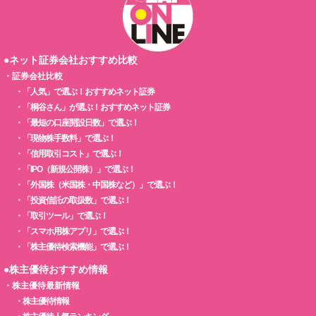
●ネット証券会社おすすめ比較
・
証券会社比較
・
「人気」で選ぶ！おすすめネット証券
・
「桐谷さん」が選ぶ！おすすめネット証券
・
「最短の口座開設日数」で選ぶ！
・
「現物株手数料」で選ぶ！
・
「信用取引コスト」で選ぶ！
・
「IPO（新規公開株）」で選ぶ！
・
「外国株（米国株・中国株など）」で選ぶ！
・
「投資信託の取扱数」で選ぶ！
・
「取引ツール」で選ぶ！
・
「スマホ用株アプリ」で選ぶ！
・
「株主優待検索機能」で選ぶ！
●株主優待おすすめ情報
・
株主優待最新情報
・
株主優待情報