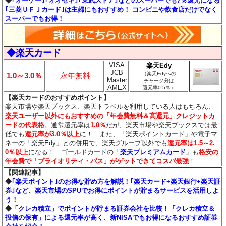
◆
｢オーケー｣｢オオゼキ｣｢東武ストア｣などのスーパーでも7％還元になる
｢三菱ＵＦＪカード｣は主婦にもおすすめ！ コンビニや飲食店だけでなく
スーパーでもお得！
◆楽天カード
VISA
楽天Edy
JCB
（楽天Edyへの
1.0～3.0％
永年無料
Master
チャージ分は
AMEX
還元率0.5％）
【楽天カードのおすすめポイント】
楽天市場や楽天ブックス、楽天トラベルを利用している人はもちろん、
楽天ユーザー以外にもおすすめの「年会費無料＆高還元」クレジットカ
ードの代表格
。通常還元率は
1.0％
だが、楽天市場や楽天ブックスでは最
低でも
還元率が3.0％
以上
に！ また、「楽天ポイントカード」や電子マ
ネーの「楽天Edy」との併用で、楽天グループ以外でも
還元率は1.5～2.
0％以上
になる！ ゴールドカードの「
楽天プレミアムカード
」も
格安の
年会費で「プライオリティ・パス」がゲットできてコスパ最強
！
【関連記事】
◆
｢楽天ポイント｣のお得な貯め方を解説！｢楽天カード+楽天銀行+楽天証
券｣など、楽天市場のSPUでお得にポイントが貯まるサービスを活用しよ
う！
◆
「クレカ積立」でポイントが貯まる証券会社を比較！「クレカ積立＆
投信の保有」による還元率が高く、新NISAでもお得になるおすすめ証券