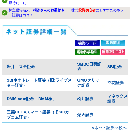
銀行だった！
株主優待名人・
桐谷さんのお墨付き
！ 株式
投資初心者
におすすめのネッ
ト証券はココ！
SMBC日興証
岩井コスモ証券
SBI証券
券
SBIネオトレード証券（旧:ライブス
GMOクリッ
立花証券
ター証券）
ク証券
マネックス
DMM.com証券「DMM株」
松井証券
証券
三菱UFJ eスマート証券（旧:auカ
楽天証券
ブコム証券）
»ネット証券比較へ