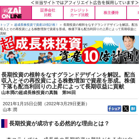
証券会社
クレジット
株主優待
比較
カード比較
トップ
＞
超成長株投資で資産10倍計画！
＞ 長期投資の根幹をなすグランドデザインを解説。配当
収入とその再投資による株数増加で資産を形成。株価下落も配当利回りの上昇によって長期収益に
貢献
長期投資の根幹をなすグランドデザインを解説。配当
収入とその再投資による株数増加で資産を形成。株価
下落も配当利回りの上昇によって長期収益に貢献
山本潤の超成長株投資の真髄 第96回
2021年1月15日公開（2022年3月29日更新）
山本 潤
長期投資が成功する必然的な理由とは？