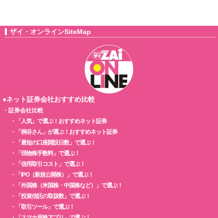
ザイ・オンラインSiteMap
●ネット証券会社おすすめ比較
・
証券会社比較
・
「人気」で選ぶ！おすすめネット証券
・
「桐谷さん」が選ぶ！おすすめネット証券
・
「最短の口座開設日数」で選ぶ！
・
「現物株手数料」で選ぶ！
・
「信用取引コスト」で選ぶ！
・
「IPO（新規公開株）」で選ぶ！
・
「外国株（米国株・中国株など）」で選ぶ！
・
「投資信託の取扱数」で選ぶ！
・
「取引ツール」で選ぶ！
・
「スマホ用株アプリ」で選ぶ！