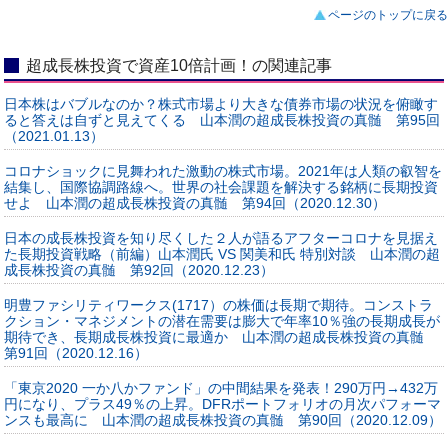
ページのトップに戻る
超成長株投資で資産10倍計画！の関連記事
日本株はバブルなのか？株式市場より大きな債券市場の状況を俯瞰す
ると答えは自ずと見えてくる 山本潤の超成長株投資の真髄 第95回
（2021.01.13）
コロナショックに見舞われた激動の株式市場。2021年は人類の叡智を
結集し、国際協調路線へ。世界の社会課題を解決する銘柄に長期投資
せよ 山本潤の超成長株投資の真髄 第94回（2020.12.30）
日本の成長株投資を知り尽くした２人が語るアフターコロナを見据え
た長期投資戦略（前編）山本潤氏 VS 関美和氏 特別対談 山本潤の超
成長株投資の真髄 第92回（2020.12.23）
明豊ファシリティワークス(1717）の株価は長期で期待。コンストラ
クション・マネジメントの潜在需要は膨大で年率10％強の長期成長が
期待でき、長期成長株投資に最適か 山本潤の超成長株投資の真髄
第91回（2020.12.16）
「東京2020 一か八かファンド」の中間結果を発表！290万円→432万
円になり、プラス49％の上昇。DFRポートフォリオの月次パフォーマ
ンスも最高に 山本潤の超成長株投資の真髄 第90回（2020.12.09）