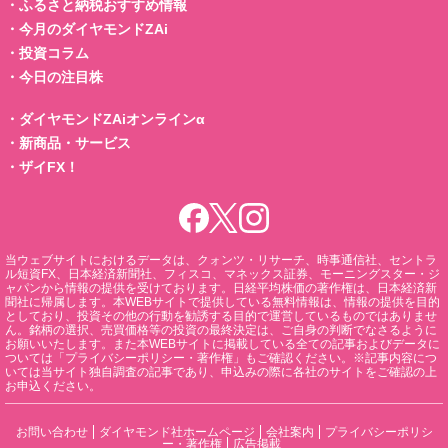
・
ふるさと納税おすすめ情報
・
今月のダイヤモンドZAi
・
投資コラム
・
今日の注目株
・
ダイヤモンドZAiオンラインα
・
新商品・サービス
・
ザイFX！
当ウェブサイトにおけるデータは、クォンツ・リサーチ、時事通信社、セントラ
ル短資FX、日本経済新聞社、フィスコ、マネックス証券、モーニングスター・ジ
ャパンから情報の提供を受けております。日経平均株価の著作権は、日本経済新
聞社に帰属します。本WEBサイトで提供している無料情報は、情報の提供を目的
としており、投資その他の行動を勧誘する目的で運営しているものではありませ
ん。銘柄の選択、売買価格等の投資の最終決定は、ご自身の判断でなさるように
お願いいたします。また本WEBサイトに掲載している全ての記事およびデータに
ついては「プライバシーポリシー・著作権」もご確認ください。※記事内容につ
いては当サイト独自調査の記事であり、申込みの際に各社のサイトをご確認の上
お申込ください。
お問い合わせ
ダイヤモンド社ホームページ
会社案内
プライバシーポリシ
ー・著作権
広告掲載