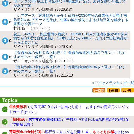
ガバンクの3倍以上も高金利なSBI新生銀行など、お得な銀行を選ぶの
がおすすめ！
ザイ・オンライン編集部（2026.8.3）
「レアアース」関連銘柄を紹介！ 政府が2030年頃の商業化を目指す南
鳥島沖のレアアース開発は、中国の輸出規制による供給不足を解決する
重要な投資テーマ
村瀬 智一（2026.7.30）
花王（4452）、株主優待を新設！ 2026年12月末の保有株数が400株未
満なら｢抽選で自社製品｣、400株以上なら6000～1万円分の自社商品が
もらえることに
ザイ・オンライン編集部（2026.8.5）
【普通預金の金利を徹底比較！】 普通預金金利の高さで選ぶ！「おす
すめのネット銀行」一覧！
ザイ・オンライン編集部（2019.11.1）
【定期預金の金利を徹底比較！】 定期預金金利の高さで選ぶ！「おす
すめのネット銀行」一覧！
ザイ・オンライン編集部（2021.6.10）
»アクセスランキング一覧
Topics
年会費無料
でも還元率1.0％以上は当たり前！ おすすめの高還元クレジッ
トカードはコレ！
「新NISA」
おすすめ証券会社は？
｢手数料｣｢投資信託＆米国株の取扱数｣な
どで徹底比較！
定期預金の金利が高い
銀行ランキングを公開！ 今、
もっともお得
なのは○○