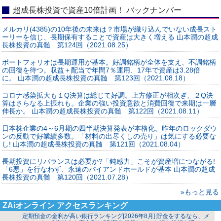
超成長株投資で資産10倍計画！ バックナンバー
メルカリ(4385)の10年後の未来は？市場が織り込んでいない成長スト
ーリーを信じ、長期保有することで資産は大きく増える 山本潤の超成
長株投資の真髄 第124回（2021.08.25）
ポートフォリオは長期運用が基本。好調銘柄が全体を支え、不調銘柄
の回復を待つ。収益＋配当で年間7％運用、17年で資産は3.28倍
に。 山本潤の超成長株投資の真髄 第123回（2021.08.18）
コロナ感染拡大も１Q決算は総じて好調。上方修正が相次ぎ、２Q決
算はさらなる上振れも。企業の強い投資意欲と消費回復で来期は一層
伸長か。 山本潤の超成長株投資の真髄 第122回（2021.08.11）
日本株企業の4～6月期の四半期決算発表が本格化。昨年のロックダウ
ンの反動で好業績多数。「材料の出尽くしの売り」は気にする必要な
し! 山本潤の超成長株投資の真髄 第121回（2021.08.04）
長期投資にリバランスは必要か?「鈍感力」こそが資産増につながる!
「6悪」を行なわず、永遠のバイアンドホールドが基本 山本潤の超成
長株投資の真髄 第120回（2021.07.28）
»もっと見る
ZAiオンライン アクセスランキング
定期預金の金利が高い銀行ランキング[2026年8月] 貯金をするなら、メ