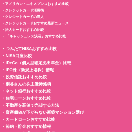
・
アメリカン・エキスプレスおすすめ比較
・
クレジットカード活用術
・
クレジットカードの達人
・
クレジットカードおすすめ最新ニュース
・
法人カードおすすめ比較
・
「キャッシュレス決済」おすすめ比較
・
つみたてNISAおすすめ比較
・
NISA口座比較
・
iDeCo（個人型確定拠出年金）比較
・
IPO株（新規上場株）情報
・
投資信託おすすめ比較
・
桐谷さんの株主優待銘柄
・
ネット銀行おすすめ比較
・
住宅ローンおすすめ比較
・
不動産を高値で売却する方法
・
資産価値が下がらない新築マンション選び
・
カードローンおすすめ比較
・
節約・貯金おすすめ情報