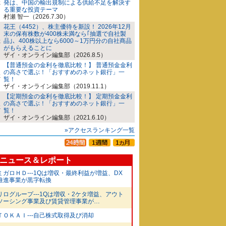
発は、中国の輸出規制による供給不足を解決す
る重要な投資テーマ
村瀬 智一（2026.7.30）
花王（4452）、株主優待を新設！ 2026年12月
末の保有株数が400株未満なら｢抽選で自社製
品｣、400株以上なら6000～1万円分の自社商品
がもらえることに
ザイ・オンライン編集部（2026.8.5）
【普通預金の金利を徹底比較！】 普通預金金利
の高さで選ぶ！「おすすめのネット銀行」一
覧！
ザイ・オンライン編集部（2019.11.1）
【定期預金の金利を徹底比較！】 定期預金金利
の高さで選ぶ！「おすすめのネット銀行」一
覧！
ザイ・オンライン編集部（2021.6.10）
»アクセスランキング一覧
ニュース＆レポート
ミガロＨＤ---1Qは増収・最終利益が増益、DX
推進事業が黒字転換
リログループ---1Qは増収・2ケタ増益、アウト
ソーシング事業及び賃貸管理事業が…
ＴＯＫＡＩ---自己株式取得及び消却