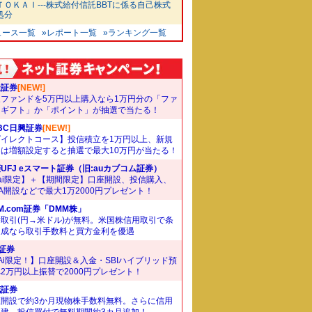
ＴＯＫＡＩ---株式給付信託BBTに係る自己株式
処分
ュース一覧
»レポート一覧
»ランキング一覧
天証券
[NEW!]
象ファンドを5万円以上購入なら1万円分の「ファ
ドギフト」か「ポイント」が抽選で当たる！
BC日興証券
[NEW!]
ダイレクトコース】投信積立を1万円以上、新規
たは増額設定すると抽選で最大10万円が当たる！
UFJ eスマート証券（旧:auカブコム証券）
ai限定】＋【期間限定】口座開設、投信購入、
SA開設などで最大1万2000円プレゼント！
M.com証券「DMM株」
取引(円→米ドル)が無料。米国株信用取引で条
達成なら取引手数料と買方金利を優遇
I証券
Ai限定！】口座開設＆入金・SBIハイブリッド預
2万円以上振替で2000円プレゼント！
花証券
座開設で約3か月現物株手数料無料。さらに信用
規建、投信買付で無料期間約3カ月追加！