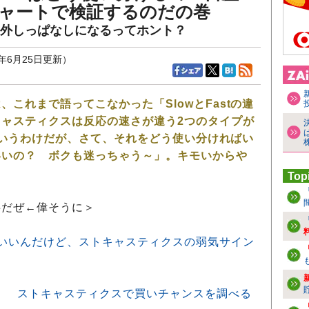
去チャートで検証するのだの巻
外しっぱなしになるってホント？
5年6月25日更新）
これまで語ってこなかった「SlowとFastの違
ャスティクスは反応の速さが違う2つのタイプが
tというわけだが、さて、それをどう使い分ければい
いいの？ ボクも迷っちゃう～」。キモいからや
。
Top
事だぜ←偉そうに＞
いいんだけど、ストキャスティクスの弱気サイン
復！ ストキャスティクスで買いチャンスを調べる