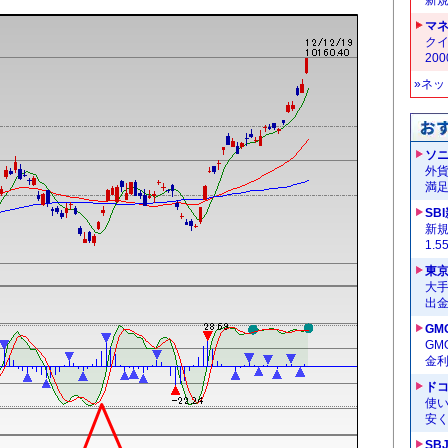
マ
クイ
20
»ネ
ソ
外
満
SB
新
1.
東
大手
出
GM
G
金
ドコ
使い
安く
SB