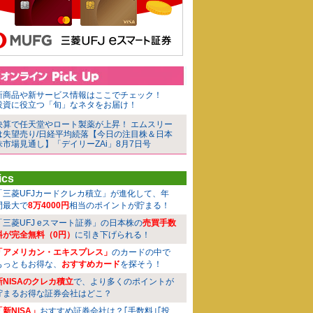
新商品や新サービス情報はここでチェック！
投資に役立つ「旬」なネタをお届け！
決算で任天堂やロート製薬が上昇！ エムスリー
は失望売り/日経平均続落【今日の注目株＆日本
株市場見通し】「デイリーZAi」8月7日号
ics
「三菱UFJカードクレカ積立」が進化して、年
間最大で
8万4000円
相当のポイントが貯まる！
「三菱UFJ eスマート証券」の日本株の
売買手数
料が完全無料（0円）
に引き下げられる！
「アメリカン・エキスプレス」
のカードの中で
もっともお得な、
おすすめカード
を探そう！
新NISAのクレカ積立
で、より多くのポイントが
貯まるお得な証券会社はどこ？
「新NISA」
おすすめ証券会社は？｢手数料｣｢投