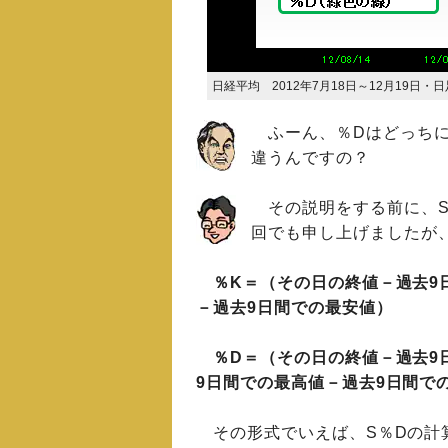
日経平均 2012年7月18日～12月19日・日
ふーん、％Dはどっちにも
違うんですの？
その説明をする前に、S
回でも申し上げましたが
％K＝（その日の終値－過去9
－過去9日間での最安値）
％D＝（その日の終値－過去9
9日間での最高値－過去9日間で
その形式でいえば、S％Dの計