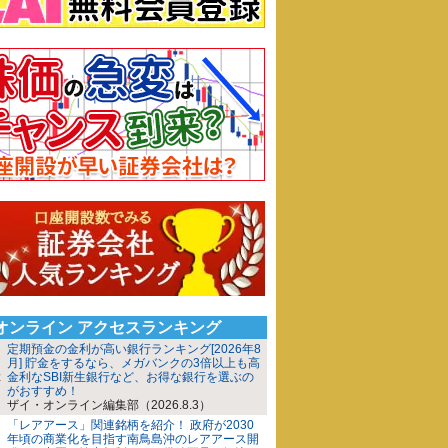
iオンライン アクセスランキング
定期預金の金利が高い銀行ランキング[2026年8
月] 貯金をするなら、メガバンクの3倍以上も高
金利なSBI新生銀行など、お得な銀行を選ぶの
がおすすめ！
ザイ・オンライン編集部（2026.8.3）
「レアアース」関連銘柄を紹介！ 政府が2030
年頃の商業化を目指す南鳥島沖のレアアース開