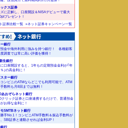
ネックス証券
ズに正解し、口座開設＆NISAデビューで最大
00ptプレゼント！
ット証券比較一覧
»ネット証券キャンペーン一覧
ニー銀行
貨預金や海外利用に強みを持つ銀行！ 各種顧客
足度調査では常に高い評価を獲得！
I新生銀行
規に口座開設すると、1年もの定期預金金利が｢年
55％｣の高金利に！
京スター銀行
コンビニのATMならどこでも利用可能で、ATM
金手数料も月8回までは無料！
Oあおぞらネット銀行
MOクリック証券と口座連携するだけで、普通預金
利がお得な金利に！
モSMTBネット銀行
勝手No.1！コンビニATM手数料＆振込手数料が
、SBI証券と連動させれば金利UP！
J銀行