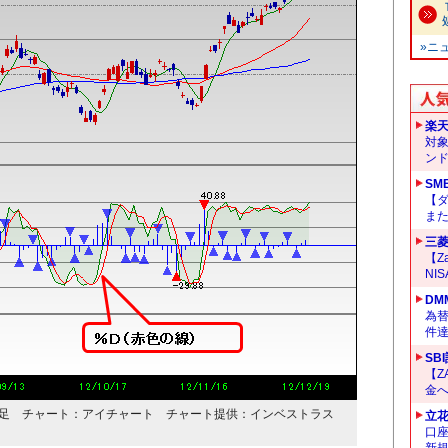
»ニ
楽
対
ン
SM
【
ま
三菱
【Z
NI
DM
為替
件
SB
【Z
金へ
日・日足 チャート：アイチャート チャート提供：インベストラス
立
口
新