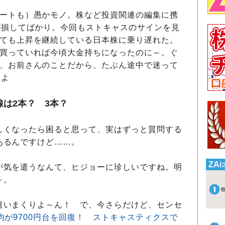
ートも）愚かモノ。株など投資関連の編集に携
が損してばかり。今回もストキャスのサインを見
ても上昇を継続している日本株に乗り遅れた。
買っていれば今頃大金持ちになったのに～。ぐ
、お前さんのことだから、たぶん途中で迷って
もよ
は2本？ 3本？
くなったら困ると思って、実はずっと質問する
あるんですけど……。
ZA
気を遣うなんて、ヒジョーに珍しいですね。明
～。
いまくりよ～ん！ で、今さらだけど、センセ
均が9700円台を回復！ ストキャスティクスで