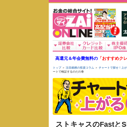
高還元＆年会費無料の
「おすすめクレ
トップ
＞
注目銘柄の投資コラム
＞
チャートで探せ！上が
ートで検証するのだの巻
ストキャスのFastと