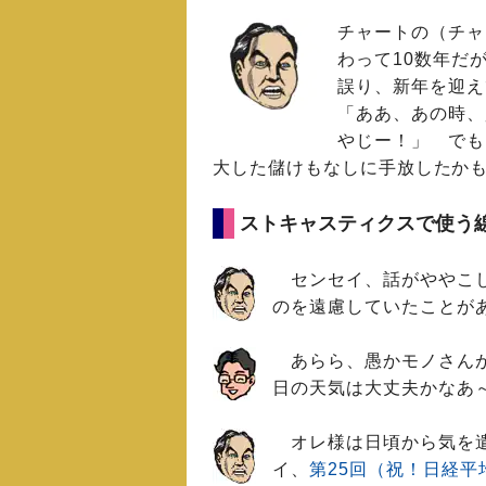
チャートの（チャ
わって10数年だ
誤り、新年を迎え
「ああ、あの時、
やじー！」 でも
大した儲けもなしに手放したか
ストキャスティクスで使う線
センセイ、話がややこし
のを遠慮していたことが
あらら、愚かモノさんが
日の天気は大丈夫かなあ
オレ様は日頃から気を遣
イ、
第25回（祝！日経平