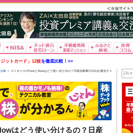
ジットカード」12枚
を徹底比較！>>
る株
＞ ストキャスのFastとSlowはどう使い分けるの？日産自動車(7201)の過去チャ
Slowはどう使い分けるの？日産