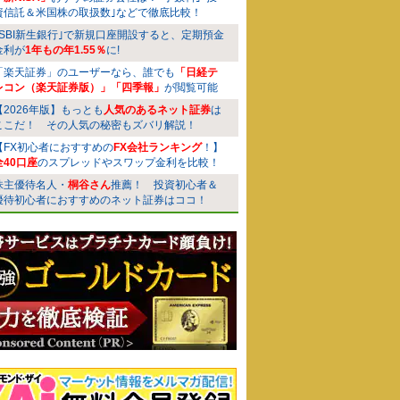
資信託＆米国株の取扱数｣などで徹底比較！
｢SBI新生銀行｣で新規口座開設すると、定期預金
金利が
1年もの年1.55％
に!
「楽天証券」のユーザーなら、誰でも
「日経テ
レコン（楽天証券版）」「四季報」
が閲覧可能
【2026年版】もっとも
人気のあるネット証券
は
ここだ！ その人気の秘密もズバリ解説！
【FX初心者におすすめの
FX会社ランキング
！】
全40口座
のスプレッドやスワップ金利を比較！
株主優待名人・
桐谷さん
推薦！ 投資初心者＆
優待初心者におすすめのネット証券はココ！