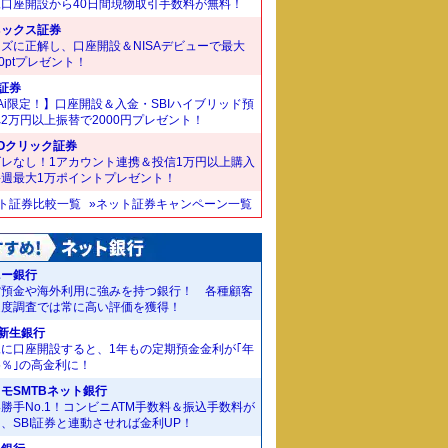
規口座開設から40日間現物取引手数料が無料！
ネックス証券
ズに正解し、口座開設＆NISAデビューで最大
00ptプレゼント！
I証券
Ai限定！】口座開設＆入金・SBIハイブリッド預
2万円以上振替で2000円プレゼント！
Oクリック証券
ズレなし！1アカウント連携＆投信1万円以上購入
毎週最大1万ポイントプレゼント！
ット証券比較一覧
»ネット証券キャンペーン一覧
ニー銀行
貨預金や海外利用に強みを持つ銀行！ 各種顧客
足度調査では常に高い評価を獲得！
I新生銀行
規に口座開設すると、1年もの定期預金金利が｢年
55％｣の高金利に！
モSMTBネット銀行
勝手No.1！コンビニATM手数料＆振込手数料が
、SBI証券と連動させれば金利UP！