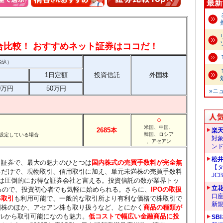
最新
総合比較！ おすすめネット証券はココだ！
税込）
1日定額
投資信託
外国株
0万円
50万円
»ニ
○
米国、中国、
2685本
楽
韓国、ロシア
設定している場合
対
、アセアン
ン
松
ト証券で、最大の魅力のひとつは
国内株式の売買手数料が完全無
【タ
るだけで、現物取引、信用取引に加え、単元未満株の売買手数料
JC
は圧倒的にお得な証券会社と言える。投資信託の数が業界トッ
立
えるので、投資初心者でも気軽に始められる。さらに、
IPOの取扱
口
S取引
も利用可能で、一般的な取引所より有利な価格で株取引で
新
国株のほか、アセアン株も取り扱うなど、とにかく
商品の種類が
ルから取引可能になのも魅力。
低コストで幅広い金融商品に投
SB