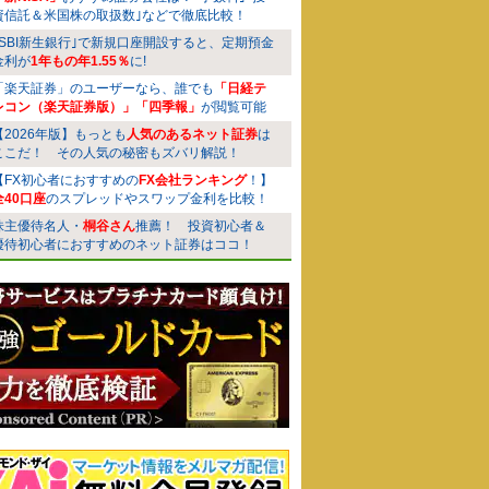
資信託＆米国株の取扱数｣などで徹底比較！
｢SBI新生銀行｣で新規口座開設すると、定期預金
金利が
1年もの年1.55％
に!
「楽天証券」のユーザーなら、誰でも
「日経テ
レコン（楽天証券版）」「四季報」
が閲覧可能
【2026年版】もっとも
人気のあるネット証券
は
ここだ！ その人気の秘密もズバリ解説！
【FX初心者におすすめの
FX会社ランキング
！】
全40口座
のスプレッドやスワップ金利を比較！
株主優待名人・
桐谷さん
推薦！ 投資初心者＆
優待初心者におすすめのネット証券はココ！