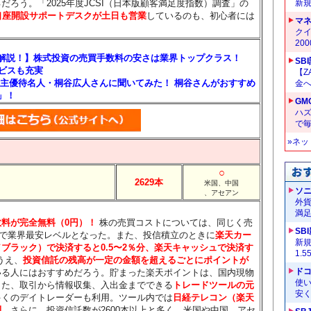
ろう。「2025年度JCSI（日本版顧客満足度指数）調査」の
新
口座開設サポートデスクが土日も営業
しているのも、初心者には
マ
クイ
20
を解説！】株式投資の売買手数料の安さは業界トップクラス！
SB
ービスも充実
【Z
主優待名人・桐谷広人さんに聞いてみた！ 桐谷さんがおすすめ
金へ
」！
GM
ハ
で
»ネ
○
2629本
米国、中国
ソ
、アセアン
外
満
料が完全無料（0円）！
株の売買コストについては、同じく売
SB
んで業界最安レベルとなった。また、投信積立のときに
楽天カー
新
ブラック）で決済すると0.5〜2％分
、楽天キャッシュで決済す
1.
うえ、
投資信託の残高が一定の金額を超えるごとにポイントが
ドコ
いる人にはおすすめだろう。貯まった楽天ポイントは、国内現物
使い
また、取引から情報収集、入出金までできる
トレードツールの元
安く
多くのデイトレーダーも利用。ツール内では
日経テレコン（楽天
利
。さらに、投資信託数が2600本以上と多く、米国や中国、アセ