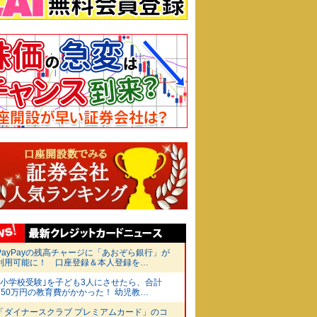
PayPayの残高チャージに「あおぞら銀行」が
利用可能に！ 口座登録＆本人登録を…
｢小学校受験｣を子ども3人にさせたら、合計
750万円の教育費がかかった！ 幼児教…
「ダイナースクラブ プレミアムカード」のコ