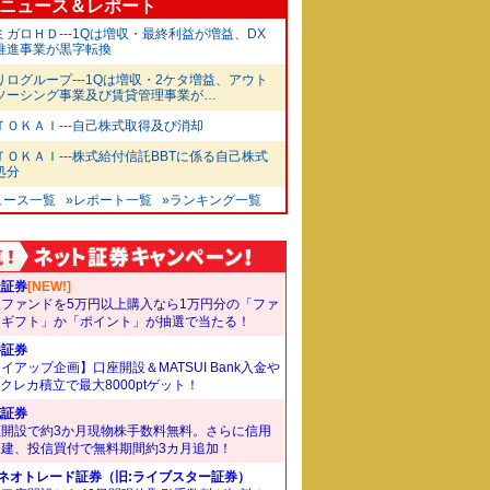
ニュース＆レポート
ミガロＨＤ---1Qは増収・最終利益が増益、DX
推進事業が黒字転換
リログループ---1Qは増収・2ケタ増益、アウト
ソーシング事業及び賃貸管理事業が…
ＴＯＫＡＩ---自己株式取得及び消却
ＴＯＫＡＩ---株式給付信託BBTに係る自己株式
処分
ュース一覧
»レポート一覧
»ランキング一覧
天証券
[NEW!]
象ファンドを5万円以上購入なら1万円分の「ファ
ドギフト」か「ポイント」が抽選で当たる！
井証券
イアップ企画】口座開設＆MATSUI Bank入金や
Bクレカ積立で最大8000ptゲット！
花証券
座開設で約3か月現物株手数料無料。さらに信用
規建、投信買付で無料期間約3カ月追加！
Iネオトレード証券（旧:ライブスター証券）