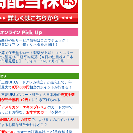
新商品や新サービス情報はここでチェック！
投資に役立つ「旬」なネタをお届け！
決算で任天堂やロート製薬が上昇！ エムスリー
は失望売り/日経平均続落【今日の注目株＆日本
株市場見通し】「デイリーZAi」8月7日号
ics
「三菱UFJカードクレカ積立」が進化して、年
間最大で
8万4000円
相当のポイントが貯まる！
「三菱UFJ eスマート証券」の日本株の
売買手数
料が完全無料（0円）
に引き下げられる！
「アメリカン・エキスプレス」
のカードの中で
もっともお得な、
おすすめカード
を探そう！
新NISAのクレカ積立
で、より多くのポイントが
貯まるお得な証券会社はどこ？
「新NISA」
おすすめ証券会社は？｢手数料｣｢投