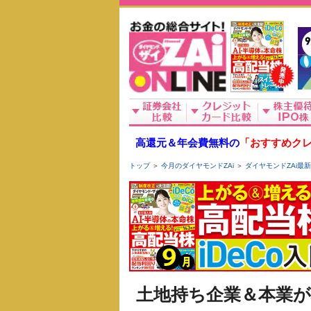
高還元＆年会費無料の
「おすすめクレ
トップ
＞
今月のダイヤモンドZAi
＞
ダイヤモンドZAi最
土地持ち企業＆本業