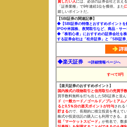
資したい人
には、必須の証券会社と言えるだ
「証券業種」で9年連続1位を獲得。また
嬉しいポイントだ。
【SBI証券の関連記事】
◆【SBI証券の特徴とおすすめポイント
IPOや米国株、夜間取引など、商品・サ
◆「株初心者」におすすめの証券会社を株
する証券会社は「松井証券」と「SBI証券
◆楽天証券
⇒詳細情報ページへ
すべて0円
【楽天証券のおすすめポイント】
国内株式の現物取引と信用取引の売買手数
買手数料無料を打ち出したSBI証券と並
ド（一般カード／ゴールド／プレミアム／
ると0.5％分
の楽天ポイントが付与
される
貯まる
ので、長期的に積立投資を考えて
株式や投資信託の購入にも利用できる。
祖「マーケットスピード」
が有名で、数
証券版）を利用することができるのも便