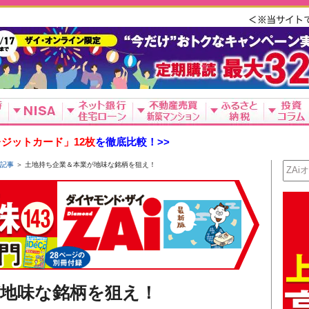
ジットカード」12枚
を徹底比較！>>
新記事
＞ 土地持ち企業＆本業が地味な銘柄を狙え！
が地味な銘柄を狙え！