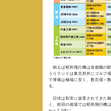
例えば昭和飛行機は首都圏の駅
うりランドは東京郊外にゴルフ
で簿価は極端に安く、数百億～
る。
日頃は割安に放置されてきた銘
く、前回の相場では昭和飛行機は
から7.2倍に。