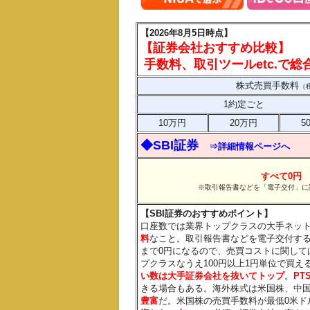
【2026年8月5日時点】
【証券会社おすすめ比較】
手数料、取引ツールetc.で
株式売買手数料
（
1約定ごと
10万円
20万円
5
◆SBI証券
⇒詳細情報ページへ
すべて0円
※取引報告書などを「電子交付」に
【SBI証券のおすすめポイント】
口座数では業界トップクラスの大手ネッ
料
なこと。取引報告書などを電子交付す
まで0円になるので、売買コストに関して
プクラスなうえ100円以上1円単位で買
い数は大手証券会社を抜いてトップ
。
PT
きる場合もある。海外株式は米国株、中
豊富
だ。米国株の売買手数料が最低0米ド