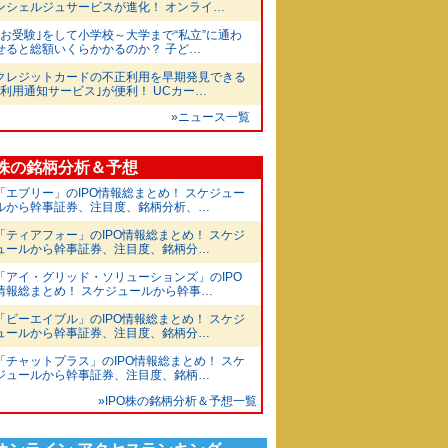
ンシェルジュサービスが進化！ オンライ…
｢お受験｣をして小学校～大学まで“私立”に通わ
せると総額いくらかかるのか？ 子ど…
クレジットカードの不正利用を早期発見できる
｢利用通知サービス｣が便利！ UCカー…
»ニュース一覧
O株の銘柄分析＆予想
「エブリー」のIPO情報総まとめ！ スケジュー
ルから幹事証券、注目度、銘柄分析、…
「ティアフォー」のIPO情報総まとめ！ スケジ
ュールから幹事証券、注目度、銘柄分…
「アイ・グリッド・ソリューションズ」のIPO
情報総まとめ！ スケジュールから幹事…
「ビーエイブル」のIPO情報総まとめ！ スケジ
ュールから幹事証券、注目度、銘柄分…
「チャットプラス」のIPO情報総まとめ！ スケ
ジュールから幹事証券、注目度、銘柄…
»IPO株の銘柄分析＆予想一覧