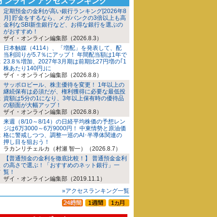
iオンライン アクセスランキング
定期預金の金利が高い銀行ランキング[2026年8
月] 貯金をするなら、メガバンクの3倍以上も高
金利なSBI新生銀行など、お得な銀行を選ぶの
がおすすめ！
ザイ・オンライン編集部（2026.8.3）
日本触媒（4114）、「増配」を発表して、配
当利回りが5.7％にアップ！ 年間配当額は1年で
23.8％増加、2027年3月期は前期比27円増の｢1
株あたり140円｣に
ザイ・オンライン編集部（2026.8.8）
サッポロビール、株主優待を変更！ 1年以上の
継続保有は必須だが、権利獲得に必要な最低投
資額は5分の1になり、3年以上保有時の優待品
の額面が大幅アップ！
ザイ・オンライン編集部（2026.8.8）
来週（8/10～8/14）の日経平均株価の予想レン
ジは6万3000～6万9000円！ 中東情勢と原油価
格に警戒しつつ、調整一巡のAI･半導体関連の
押し目を狙おう！
ラカンリチェルカ（村瀬 智一）（2026.8.7）
【普通預金の金利を徹底比較！】 普通預金金利
の高さで選ぶ！「おすすめのネット銀行」一
覧！
ザイ・オンライン編集部（2019.11.1）
»アクセスランキング一覧