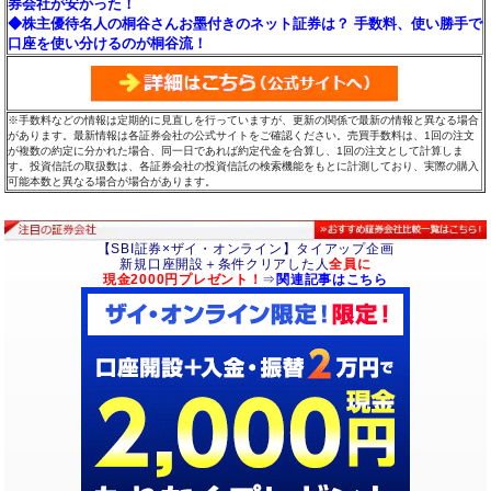
券会社が安かった！
◆株主優待名人の桐谷さんお墨付きのネット証券は？ 手数料、使い勝手で
口座を使い分けるのが桐谷流！
※手数料などの情報は定期的に見直しを行っていますが、更新の関係で最新の情報と異なる場合
があります。最新情報は各証券会社の公式サイトをご確認ください。売買手数料は、1回の注文
が複数の約定に分かれた場合、同一日であれば約定代金を合算し、1回の注文として計算しま
す。投資信託の取扱数は、各証券会社の投資信託の検索機能をもとに計測しており、実際の購入
可能本数と異なる場合が場合があります。
【SBI証券×ザイ・オンライン】タイアップ企画
新規口座開設＋条件クリアした人
全員に
現金2000円プレゼント！
⇒
関連記事はこちら