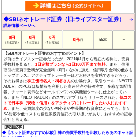
◆SBIネオトレード証券（旧:ライブスター証券）
⇒
詳細情報ページへ
0円
0円
0円
－
0円
55本
/
日
（1日定額）
（1日定額）
（1日定額）
【SBIネオトレード証券のおすすめポイント】
以前はライブスター証券だったが、2021年1月から現在の名称に。売買
手数料を見ると、
1日定額プランなら1日100万円まで無料
。また、信用
取引の売買手数料が完全無料（0円）なのに加え、信用取引金利の低さも
トップクラス。アクティブトレーダーほどお得さを実感できるだろう。
そのお得さは
株主優待名人・桐谷さん
のお墨付き。取引ツール「NEOTR
ADER」のPC版は板情報を利用した高速発注や特殊注文、多彩な気配情
報、チャート表示などオールインワンの高機能ツールに仕上がってい
る。また「NEOTRADER」のスマホアプリ版もリリースされた。
低コス
トで日本株（現物・信用）をアクティブにトレードしたい人におすす
め
。また、売買頻度の少ない初心者や中長期の投資家にとっても、新NI
SA対応や低コストな個性派投資信託の取り扱いがあり、おすすめの証券
会社と言える。
【関連記事】
◆【ネット証券おすすめ比較】株の売買手数料を比較したらあのネット証