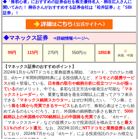
◆「株初心者」におすすめの証券会社を株主優待名人・桐谷広人さんに
聞いてみた！ 桐谷さんがおすすめする証券会社は「松井証券」と「SBI
証券」！
◆マネックス証券
⇒詳細情報ページへ
○
99円
115円
275円
550円
1892本
/日
米国、中国
【マネックス証券のおすすめポイント】
2024年1月からNTTドコモと業務提携を開始。「dカード」でのクレカ積
立、dカード年間利用額特典による投信購入など、
ドコモとの提携サービ
ス
が続々登場している。
日本株の取引や銘柄分析に役立つツールが揃っ
ている
のがメリット。中でも、多彩な注文方法や板発注が可能な
「マネ
ックストレーダー」
や、重要な業績を過去10期以上に渡ってグラフ表示
できる
「マネックス銘柄スカウター」
はぜひ利用したい。「ワン株」と
いう
株を1株から売買できるサービス
もあるので、株初心者はそこから始
めてみるのもいいだろう。また、外国株の銘柄数の多さも魅力で、
5000
銘柄以上の米国株や2700銘柄以上の中国株を売買
できる。「dカード」
「マネックスカード」などの提携クレカで投資信託を積み立てると
最大
3.1％のポイント還元
。なお、2023年10月に
NTTドコモと業務提携
を発表
しており、2024年7月からは「dカード」による投資信託のクレカ積立な