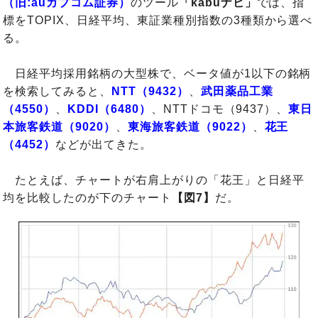
（旧:auカブコム証券）
のツール
「kabuナビ」
では、指
標をTOPIX、日経平均、東証業種別指数の3種類から選べ
る。
日経平均採用銘柄の大型株で、ベータ値が1以下の銘柄
を検索してみると、
NTT（9432）
、
武田薬品工業
（4550）
、
KDDI（6480）
、NTTドコモ（9437）、
東日
本旅客鉄道（9020）
、
東海旅客鉄道（9022）
、
花王
（4452）
などが出てきた。
たとえば、チャートが右肩上がりの「花王」と日経平
均を比較したのが下のチャート
【図7】
だ。