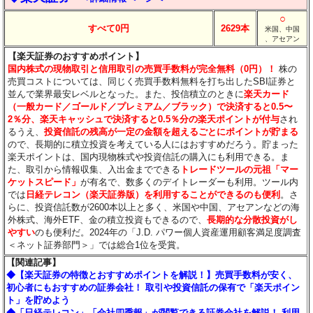
○
すべて0円
2629本
米国、中国
、アセアン
【楽天証券のおすすめポイント】
国内株式の現物取引と信用取引の売買手数料が完全無料（0円）！
株の
売買コストについては、同じく売買手数料無料を打ち出したSBI証券と
並んで業界最安レベルとなった。また、投信積立のときに
楽天カード
（一般カード／ゴールド／プレミアム／ブラック）で決済すると0.5〜
2％分
、楽天キャッシュで決済すると0.5％分
の楽天ポイントが付与
され
るうえ、
投資信託の残高が一定の金額を超えるごとにポイントが貯まる
ので、長期的に積立投資を考えている人にはおすすめだろう。貯まった
楽天ポイントは、国内現物株式や投資信託の購入にも利用できる。ま
た、取引から情報収集、入出金までできる
トレードツールの元祖「マー
ケットスピード」
が有名で、数多くのデイトレーダーも利用。ツール内
では
日経テレコン（楽天証券版）を利用することができるのも便利
。さ
らに、投資信託数が2600本以上と多く、米国や中国、アセアンなどの海
外株式、海外ETF、金の積立投資もできるので、
長期的な分散投資がし
やすい
のも便利だ。2024年の「J.D. パワー個人資産運用顧客満足度調査
＜ネット証券部門＞」では総合1位を受賞。
【関連記事】
◆【楽天証券の特徴とおすすめポイントを解説！】売買手数料が安く、
初心者にもおすすめの証券会社！ 取引や投資信託の保有で「楽天ポイン
ト」を貯めよう
◆「日経テレコン」「会社四季報」が閲覧できる証券会社を解説！ 利用