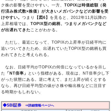
ク株の影響を受けやすい。一方、
TOPIXは時価総額（発
行済み株式数×株価）が大きいメガバンクなどの影響を受
けやすい。
つまり
【図6】
を見ると、2012年11月以降の
上昇相場では、
TOPIX型の銘柄、つまりメガバンクなど
が出遅れてきた
ことがわかる。
ただし、最近になって、TOPIXの上昇率が日経平均に
追いついてきたため、出遅れていたTOPIX型の銘柄も買
われてきたと考えられる。
なお、日経平均がTOPIXの何倍になっているかを示し
た
「NT倍率」
という指標がある。現在は、NT倍率少し下
がった状態にある。逆に考えて、まだ上昇が続くとする
なら、再び日経平均型の値がさ株や輸出株などに注目す
る時期かもしれない。
◆SBI証券
⇒詳細情報ページへ