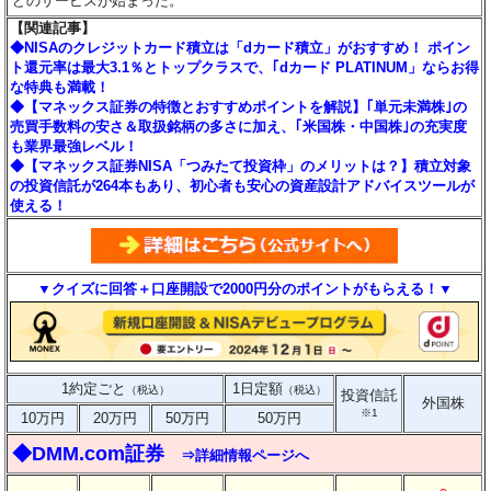
どのサービスが始まった。
【関連記事】
◆NISAのクレジットカード積立は「dカード積立」がおすすめ！ ポイン
ト還元率は最大3.1％とトップクラスで、｢dカード PLATINUM」ならお得
な特典も満載！
◆【マネックス証券の特徴とおすすめポイントを解説】｢単元未満株｣の
売買手数料の安さ＆取扱銘柄の多さに加え、｢米国株・中国株｣の充実度
も業界最強レベル！
◆【マネックス証券NISA「つみたて投資枠」のメリットは？】積立対象
の投資信託が264本もあり、初心者も安心の資産設計アドバイスツールが
使える！
▼クイズに回答＋口座開設で2000円分のポイントがもらえる！▼
1約定ごと
1日定額
（税込）
（税込）
投資信託
外国株
※1
10万円
20万円
50万円
50万円
◆DMM.com証券
⇒詳細情報ページへ