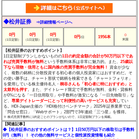
◆松井証券
⇒詳細情報ページへ
○
0円
0円
0円
0円
1956本
/日
米国
（1日定額）
（1日定額）
（1日定額）
【松井証券のおすすめポイント】
1日定額制プランしかないものの
1日の約定金額の合計が50万円以下であ
れば売買手数料が無料
という手数料体系は非常に魅力的。また、
25歳以
下なら現物・信用ともに国内株の売買手数料が完全無料！
資金が少な
く、複数の銘柄に分散投資する初心者の個人投資家にはおすすめだ。そ
の使い勝手は、チャート形状で銘柄を検索できる「チャートフォリオ」
を愛用している株主優待名人・
桐谷さんも「初心者に特におすすめ」と
太鼓判を押す
。また、デイトレード限定で手数料が無料、金利・貸株料
が0%になる「一日信用取引」や手数料が激安になる「一日先物取引」な
ど、
専業デイトレーダーにとって利便性の高いサービスも充実
してい
る。HDI-Japan主催の「HDI格付けベンチマーク」2025年証券業界では、
「問合せ窓口」「Webサポート」2部門で3年連続「三つ星」を獲得。
※ 株式売買手数料に1約定ごとのプランがないので、1日定額制プランを掲載。
【関連記事】
◆【松井証券のおすすめポイントは？】1日50万円以下の株取引は手数料
0円（無料）！ その他の無料サービスと個性派投資情報も紹介