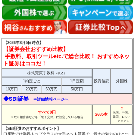
【2026年8月5日時点】
【証券会社おすすめ比較】
手数料、取引ツールetc.で総合比較！ おすすめネッ
ト証券はココだ！
株式売買手数料
（税込）
1約定ごと
1日定額
投資信託
外国株
10万円
20万円
50万円
50万円
◆SBI証券
⇒詳細情報ページへ
○
すべて0円
米国、中国、
2685本
韓国、ロシア
※取引報告書などを「電子交付」に設定している場合
、アセアン
【SBI証券のおすすめポイント】
口座数では業界トップクラスの大手ネット証券で、最大の魅力のひとつ