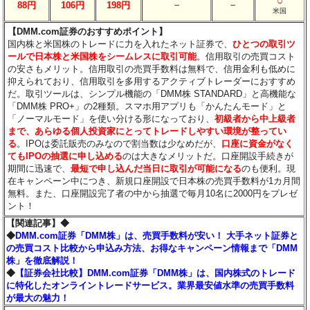
○
－
－
88円
106円
198円
米国
【DMM.com証券のおすすめポイント】
国内株と米国株のトレードに力を入れたネット証券で、
ひとつの取引ツ
ールで日本株と米国株をシームレスに取引可能
。信用取引の売買コスト
の安さもメリット。信用取引の売買手数料は無料で、信用金利も低めに
抑えられており、信用取引を多用するアクティブトレーダーにおすすめ
だ。取引ツールは、シンプル機能の「DMM株 STANDARD」と高機能な
「DMM株 PRO+」の2種類。スマホ用アプリも「かんたんモード」と
「ノーマルモード」を使い分ける形になっており、
初級者から中上級者
まで、あらゆる個人投資家にとってトレードしやすい環境が整ってい
る
。IPOは委託販売のみなので割当数は少なめだが、
口座に資金がなく
てもIPOの抽選に申し込める
のは大きなメリットだ。口座開設手続きが
期間に迅速で、
最短で申し込んだ当日に取引が可能になる
のも便利。現
在キャンペーン中につき、新規口座開設で日本株の売買手数料が1カ月間
無料。また、口座開設完了者の中から抽選で毎月10名に2000円をプレゼ
ント！
【関連記事】◆
◆
DMM.com証券「DMM株」は、売買手数料が安い！ 大手ネット証券と
の売買コスト比較から申込み方法、お得なキャンペーン情報まで「DMM
株」を徹底解説！
◆
【証券会社比較】DMM.com証券「DMM株」は、国内株式のトレード
に特化したオンライントレードサービス。業界最安値水準の売買手数料
が最大の魅力！