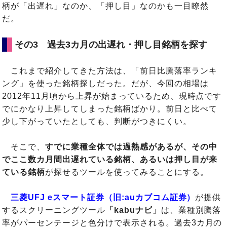
柄が「出遅れ」なのか、「押し目」なのかも一目瞭然
だ。
その3 過去3カ月の出遅れ・押し目銘柄を探す
これまで紹介してきた方法は、「前日比騰落率ランキ
ング」を使った銘柄探しだった。だが、今回の相場は
2012年11月頃から上昇が始まっているため、現時点です
でにかなり上昇してしまった銘柄ばかり。前日と比べて
少し下がっていたとしても、判断がつきにくい。
そこで、
すでに業種全体では過熱感があるが、その中
でここ数カ月間出遅れている銘柄、あるいは押し目が来
ている銘柄
が探せるツールを使ってみることにする。
三菱UFJ eスマート証券（旧:auカブコム証券）
が提供
するスクリーニングツール
「kabuナビ」
は、業種別騰落
率がパーセンテージと色分けで表示される。過去3カ月の