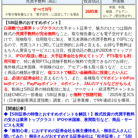
売買手数料
投資信託
外国株
（税込）
米国、中国、
すべて0円
2685本
韓国、アセアン、
※取引報告書などを「電子交付」に設定している場合
ロシア（受注停止中）
【SBI証券のおすすめポイント】
口座数では業界トップクラス
の大手ネット証券で、魅力のひとつは国内
株式の
売買手数料が完全無料
なこと。取引報告書などを電子交付するだ
けで、現物取引、信用取引に加え、単元未満株の売買手数料まで0円にな
るので、売買コストに関しては圧倒的にお得と言える。お得な手数料は
もちろん豊富なサービスにも注目。投資信託の数は約2600本でトップク
ラス。
IPOの取扱い数は、大手証券会社を抑えてトップ
。
PTS取引も利
用可能
で、特に夜間PTSは現物手数料が無料で売買できるのでお得だ。
海外株式は米国株、中国株のほか、アセアン株も取り扱うなど、とにか
く商品の種類が豊富だ。
低コストで幅広い金融商品に投資したい人に
は、必須の証券会社
と言えるだろう。また、各種取引で
VポイントやPon
taポイント、PayPayポイント、dポイント、JALのマイルなどがもらえ
る
。動画はSBI証券の独自配信に加え、マーケット・経済専門チャンネル
日経CNBCの一部番組（SBI証券版）が
無料で視聴可能
。「2025年度JCS
I（日本版顧客満足度指数）調査」の「証券業種」で9年連続1位を獲得。
【関連記事】
◆【SBI証券の特徴とおすすめポイントを解説！】株式投資の売買手数料
の安さは業界トップクラス！ IPOや米国株、夜間取引など、商品・サー
ビスも充実
◆「株初心者」におすすめの証券会社を株主優待名人・桐谷広人さんに
聞いてみた！ 桐谷さんがおすすめする証券会社は「松井証券」と「SBI