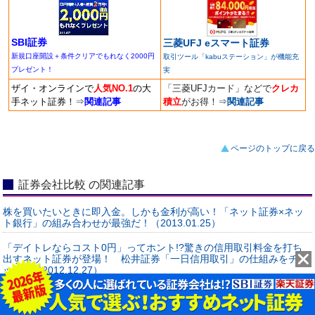
SBI証券
三菱UFJ eスマート証券
新規口座開設＋条件クリアでもれなく2000円
取引ツール「kabuステーション」が機能充
プレゼント！
実
ザイ・オンラインで
人気NO.1
の大
「三菱UFJカード」などで
クレカ
手ネット証券！
⇒
関連記事
積立
がお得！
⇒
関連記事
ページのトップに戻る
証券会社比較 の関連記事
株を買いたいときに即入金。しかも金利が高い！「ネット証券×ネッ
ト銀行」の組み合わせが最強だ！（2013.01.25）
「デイトレならコスト0円」ってホント!?驚きの信用取引料金を打ち
出すネット証券が登場！ 松井証券「一日信用取引」の仕組みをチェ
ック！（2012.12.27）
【データ集】海外ETFやADRで、世界のマーケットへ投資しよう！
米国株、中国株などを取引できるネット証券をチェック！