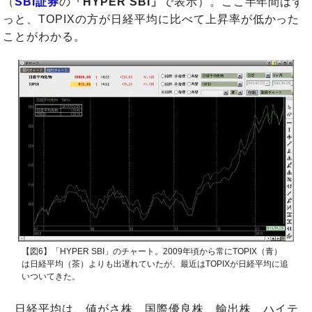
（
SBI証券
の
「HYPER SBI」
で表示）。ここ半年間はず
っと、TOPIXの方が日経平均に比べて上昇率が低かった
ことがわかる。
【図6】「HYPER SBI」のチャート。2009年頃から常にTOPIX（青）
は日経平均（茶）よりも出遅れていたが、最近はTOPIXが日経平均に追
いついてきた。
日経平均は、値がさ株、国際優良株、輸出株、ハイテ