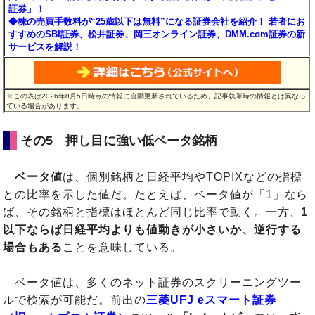
証券」！
◆株の売買手数料が“25歳以下は無料”になる証券会社を紹介！ 若者にお
すすめのSBI証券、松井証券、岡三オンライン証券、DMM.com証券の新
サービスを解説！
※この表は2026年8月5日時点の情報に自動更新されているため、記事執筆時の情報とは異なっ
ている場合があります。
その5 押し目に強い低ベータ銘柄
ベータ値
は、個別銘柄と日経平均やTOPIXなどの指標
との比率を示した値だ。たとえば、ベータ値が「1」なら
ば、その銘柄と指標はほとんど同じ比率で動く。一方、
1
以下ならば日経平均よりも値動きが小さいか、逆行する
場合もある
ことを意味している。
ベータ値は、多くのネット証券のスクリーニングツー
ルで検索が可能だ。前出の
三菱UFJ eスマート証券