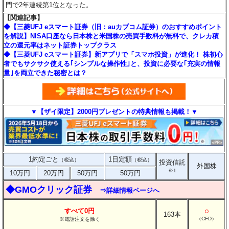
門で2年連続第1位となった。
【関連記事】
◆【三菱UFJ eスマート証券（旧：auカブコム証券）のおすすめポイント
を解説】NISA口座なら日本株と米国株の売買手数料が無料で、クレカ積
立の還元率はネット証券トップクラス
◆【三菱UFJ eスマート証券】新アプリで「スマホ投資」が進化！ 株初心
者でもサクサク使える｢シンプルな操作性｣と、投資に必要な｢充実の情報
量｣を両立できた秘密とは？
▼【ザイ限定】2000円プレゼントの特典情報も掲載！▼
1約定ごと
1日定額
（税込）
（税込）
投資信託
外国株
※1
10万円
20万円
50万円
50万円
◆GMOクリック証券
⇒詳細情報ページへ
○
すべて0円
163本
（CFD）
※電話注文を除く