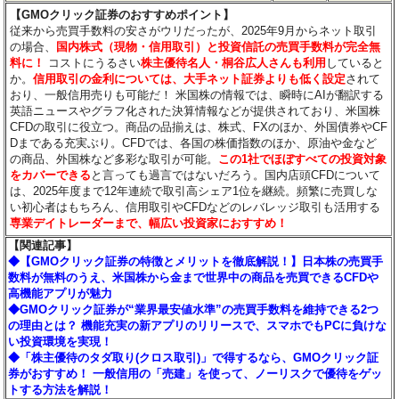
【GMOクリック証券のおすすめポイント】
従来から売買手数料の安さがウリだったが、2025年9月からネット取引
の場合、
国内株式（現物・信用取引）と投資信託の売買手数料が完全無
料に！
コストにうるさい
株主優待名人・桐谷広人さんも利用
していると
か。
信用取引の金利については、大手ネット証券よりも低く設定
されて
おり、一般信用売りも可能だ！ 米国株の情報では、瞬時にAIが翻訳する
英語ニュースやグラフ化された決算情報などが提供されており、米国株
CFDの取引に役立つ。商品の品揃えは、株式、FXのほか、外国債券やCF
Dまである充実ぶり。CFDでは、各国の株価指数のほか、原油や金など
の商品、外国株など多彩な取引が可能。
この1社でほぼすべての投資対象
をカバーできる
と言っても過言ではないだろう。国内店頭CFDについて
は、2025年度まで12年連続で取引高シェア1位を継続。頻繁に売買しな
い初心者はもちろん、信用取引やCFDなどのレバレッジ取引も活用する
専業デイトレーダーまで、幅広い投資家におすすめ！
【関連記事】
◆【GMOクリック証券の特徴とメリットを徹底解説！】日本株の売買手
数料が無料のうえ、米国株から金まで世界中の商品を売買できるCFDや
高機能アプリが魅力
◆GMOクリック証券が“業界最安値水準”の売買手数料を維持できる2つ
の理由とは？ 機能充実の新アプリのリリースで、スマホでもPCに負けな
い投資環境を実現！
◆「株主優待のタダ取り(クロス取引)」で得するなら、GMOクリック証
券がおすすめ！ 一般信用の「売建」を使って、ノーリスクで優待をゲッ
トする方法を解説！