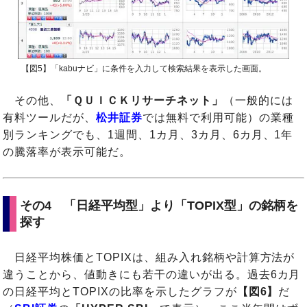
【図5】「kabuナビ」に条件を入力して検索結果を表示した画面。
その他、
「ＱＵＩＣＫリサーチネット」
（一般的には
有料ツールだが、
松井証券
では無料で利用可能）の業種
別ランキングでも、1週間、1カ月、3カ月、6カ月、1年
の騰落率が表示可能だ。
その4 「日経平均型」より「TOPIX型」の銘柄を
探す
日経平均株価とTOPIXは、組み入れ銘柄や計算方法が
違うことから、値動きにも若干の違いが出る。過去6カ月
の日経平均とTOPIXの比率を示したグラフが
【図6】
だ