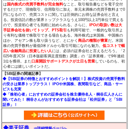
は
国内株式の売買手数料が完全無料
なこと。取引報告書などを電子交付
するだけで、現物取引、信用取引に加え、単元未満株の売買手数料まで0
円になるので、売買コストに関しては圧倒的にお得な証券会社と言え
る。投資信託の数が業界トップクラスなうえ100円以上1円単位で買える
ので、投資初心者でも気軽に始められる。さらに、
IPOの取扱い数は大
手証券会社を抜いてトップ
。
PTS取引
も利用可能で、一般的な取引所よ
り有利な価格で株取引できる場合もある。海外株式は米国株、中国株の
ほか、アセアン株も取り扱うなど、とにかく
商品の種類が豊富
だ。米国
株の売買手数料が最低0米ドルから取引可能になのも魅力。
低コストで幅
広い金融商品に投資したい人
には、必須の証券会社と言えるだろう。「2
025年度JCSI（日本版顧客満足度指数）調査」の「証券業種」で9年連続
1位を獲得。また
口座開設サポートデスクが土日も営業
しているのも、初
心者には嬉しいポイントだ。
【SBI証券の関連記事】
◆【SBI証券の特徴とおすすめポイントを解説！】株式投資の売買手数料
の安さは業界トップクラス！ IPOや米国株、夜間取引など、商品・サー
ビスも充実
◆「株初心者」におすすめの証券会社を株主優待名人・桐谷広人さんに
聞いてみた！ 桐谷さんがおすすめする証券会社は「松井証券」と「SBI
証券」！
◆楽天証券
⇒詳細情報ページへ