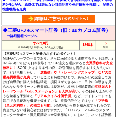
料0円ながら、紙媒体では読めない独自記事や先行情報を掲載し、記事の
検索機能も充実
◆三菱UFJ eスマート証券（旧：auカブコム証券）
⇒詳細情報ページへ
○
すべて0円
1848本
米国
※2026年5月18日〜。SOR注文の場合
【三菱UFJ eスマート証券のおすすめポイント】
MUFGグループの一員であり、さらにau経済圏と連携するネット証券。2
026年5月18日から日本株取引でSOR注文を選択すると
売買手数料が完全
無料に！
SOR注文はより条件の良い取引価格を提示する注文方法なの
で、ぜひ活用したい。
「逆指値」や「トレーリングストップ」などの自
動売買機能が充実
していることも特徴のひとつ。あらかじめ設定してお
けば自動的に購入や利益確定、損切りができるので、日中に値動きを見
られないサラリーマン投資家には便利だ。板発注機能装備の
本格派のト
レードツール「kabuステーション」も人気が高い
。その日盛り上がりそ
うな銘柄を予測する
「リアルタイム株価予測」
など、デイトレードでも
活用できる便利な機能を備えている。投資信託だけではなく
「プチ株
（単元未満株）」の積立も可能
。月500円から株を積み立てられるので、
資金の少ない株初心者にはおすすめだ。「J.D.パワー 2024年カスタマー
センターサポート満足度調査＜金融業界編＞」において、ネット証券部