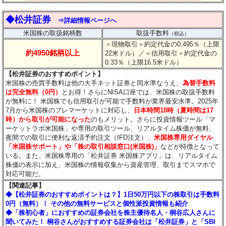
◆松井証券
⇒詳細情報ページへ
米国株の取扱銘柄数
取扱手数料
（税込）
＜現物取引＞約定代金の0.495％（上限
約4950銘柄以上
22米ドル）
／＜信用取引＞約定代金の
0.33％（上限16.5米ドル）
【松井証券のおすすめポイント】
米国株の売買手数料は他の大手ネット証券と同水準なうえ、
為替手数料
は完全無料（0円）
とお得！さらにNISA口座では、米国株の取扱手数料
が無料に！ 米国株でも信用取引が可能で手数料が業界最安水準。2025年
7月から米国株のプレマーケットに対応し、
日本時間18時（夏時間は17
時）から取引が可能になった
のもメリット。さらに投資情報ツール「マ
ーケットラボ米国株」や専用の取引ツール、リアルタイム株価が無料、
夜間での取引に便利な返済予約注文（IFD注文）、
米国株専用ダイヤル
「米国株サポート」や「株の取引相談窓口(米国株)」
などが特徴となって
いる。また、米国株専用の「松井証券 米国株アプリ」は、リアルタイム
株価の表示に加え、米国株の情報収集から資産管理、取引までスマホで
対応可能だ。
【関連記事】
◆【松井証券のおすすめポイントは？】1日50万円以下の株取引は手数料
0円（無料）！ その他の無料サービスと個性派投資情報も紹介
◆「株初心者」におすすめの証券会社を株主優待名人・桐谷広人さんに
聞いてみた！ 桐谷さんがおすすめする証券会社は「松井証券」と「SBI