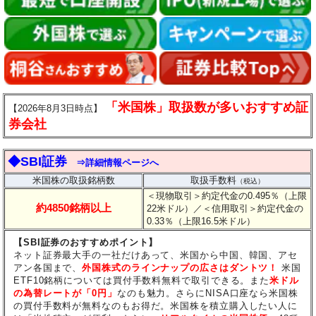
「米国株」取扱数が多いおすすめ証
【2026年8月3日時点】
券会社
◆SBI証券
⇒詳細情報ページへ
米国株の取扱銘柄数
取扱手数料
（税込）
＜現物取引＞約定代金の0.495％（上限
約4850銘柄以上
22米ドル）
／＜信用取引＞約定代金の
0.33％（上限16.5米ドル）
【SBI証券のおすすめポイント】
ネット証券最大手の一社だけあって、米国から中国、韓国、アセ
アン各国まで、
外国株式のラインナップの広さはダントツ！
米国
ETF10銘柄については買付手数料無料で取引できる。また
米ドル
の為替レートが「0円」
なのも魅力。さらにNISA口座なら米国株
の買付手数料が無料なのもお得だ。米国株を積立購入したい人に