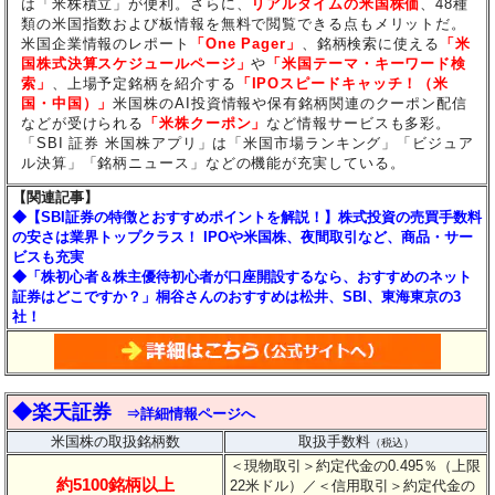
は「米株積立」が便利。さらに、
リアルタイムの米国株価
、48種
類の米国指数および板情報を無料で閲覧できる点もメリットだ。
米国企業情報のレポート
「One Pager」
、銘柄検索に使える
「米
国株式決算スケジュールページ」
や
「米国テーマ・キーワード検
索」
、上場予定銘柄を紹介する
「IPOスピードキャッチ！（米
国・中国）」
米国株のAI投資情報や保有銘柄関連のクーポン配信
などが受けられる
「米株クーポン」
など情報サービスも多彩。
「SBI 証券 米国株アプリ」は「米国市場ランキング」「ビジュア
ル決算」「銘柄ニュース」などの機能が充実している。
【関連記事】
◆【SBI証券の特徴とおすすめポイントを解説！】株式投資の売買手数料
の安さは業界トップクラス！ IPOや米国株、夜間取引など、商品・サー
ビスも充実
◆「株初心者＆株主優待初心者が口座開設するなら、おすすめのネット
証券はどこですか？」桐谷さんのおすすめは松井、SBI、東海東京の3
社！
◆楽天証券
⇒詳細情報ページへ
米国株の取扱銘柄数
取扱手数料
（税込）
＜現物取引＞約定代金の0.495％（上限
約5100銘柄以上
22米ドル）
／＜信用取引＞約定代金の