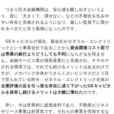
つまり巨大金融機関は、安心感を醸し出すというよ
り、逆に「大きくて、潰せない」などの不都合を生みや
すい存在と見做されるようになり、厳しい監視下に置か
れるべきだと言う風潮になったのです。
GEキャピタルの場合、親会社がゼネラル・エレクトリ
ックという事業会社であることから
資金調達コスト面で
は専業の銀行よりどうしても不利
にならざるを得ませ
ん。金融サービス業が成長産業だと見做され、チヤホヤ
される環境では、それでも続けるメリットはあるわけで
すが、メガバンク全体がうさんくさいビジネスだとう目
で見られている昨今、ゼネラル・エレクトリック全体の
企業評価の足を引っ張る存在に成り下がったGEキャピタ
ルを保有し続けるメリットは大幅に薄れた
のです。
幸い、今は世界的に超低金利であり、不動産ビジネス
やリース事業は好景気です。それらの事業を売却するな