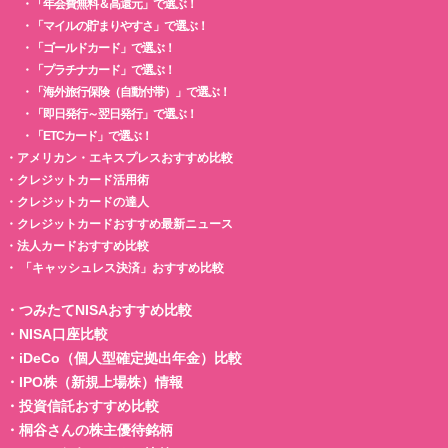
・
「年会費無料＆高還元」で選ぶ！
・
「マイルの貯まりやすさ」で選ぶ！
・
「ゴールドカード」で選ぶ！
・
「プラチナカード」で選ぶ！
・
「海外旅行保険（自動付帯）」で選ぶ！
・
「即日発行～翌日発行」で選ぶ！
・
「ETCカード」で選ぶ！
・
アメリカン・エキスプレスおすすめ比較
・
クレジットカード活用術
・
クレジットカードの達人
・
クレジットカードおすすめ最新ニュース
・
法人カードおすすめ比較
・
「キャッシュレス決済」おすすめ比較
・
つみたてNISAおすすめ比較
・
NISA口座比較
・
iDeCo（個人型確定拠出年金）比較
・
IPO株（新規上場株）情報
・
投資信託おすすめ比較
・
桐谷さんの株主優待銘柄