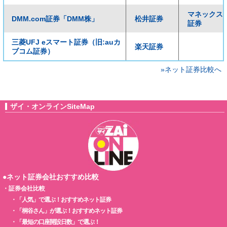
マネックス
DMM.com証券「DMM株」
松井証券
証券
三菱UFJ eスマート証券（旧:auカ
楽天証券
ブコム証券）
»ネット証券比較へ
ザイ・オンラインSiteMap
●ネット証券会社おすすめ比較
・
証券会社比較
・
「人気」で選ぶ！おすすめネット証券
・
「桐谷さん」が選ぶ！おすすめネット証券
・
「最短の口座開設日数」で選ぶ！