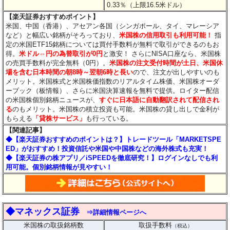
0.33％（上限16.5米ドル）
【楽天証券おすすめポイント】
米国、中国（香港）、アセアン各国（シンガポール、タイ、マレーシア
など）と幅広い銘柄がそろっており、
米国株の信用取引も利用可能！
指
定の米国ETF15銘柄については買付手数料が無料で取引ができるのもお
得。
米ドル⇔円の為替取引が0円
と激安！ さらにNISA口座なら、米国株
の売買手数料が完全無料（0円）。
米国株の注文受付時間が土日、米国休
場を含む日本時間の朝8時～翌朝6時と長い
ので、注文が出しやすいのも
メリット。米国株式と米国株価指数のリアルタイム株価、米国株オーダ
ーブック（板情報）、さらに米国決算速報を無料で提供。ロイター配信
の米国株個別銘柄ニュースが、
すぐに日本語に自動翻訳されて配信され
る
のもメリット。米国株の積立投資も可能。米国株の貸し出しで金利が
もらえる
「貸株サービス」
も行っている。
【関連記事】
◆
【楽天証券おすすめのポイントは？】トレードツール「MARKETSPE
ED」がおすすめ！投資信託や米国や中国株などの海外株式も充実！
◆【楽天証券の株アプリ／iSPEEDを徹底研究！】ログインなしでも利
用可能。個別銘柄情報が見やすい！
◆マネックス証券
⇒詳細情報ページへ
米国株の取扱銘柄数
取扱手数料
（税込）