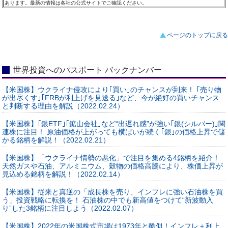
あります。最新の情報は各社の公式サイトでご確認ください。
ページのトップに戻る
世界投資へのパスポート バックナンバー
【米国株】ウクライナ侵攻により｢買い｣のチャンスが到来！ ｢売り物
が出尽くす｣｢FRBが利上げを見送る｣など、今が絶好の買いチャンス
と判断する理由を解説（2022.02.24）
【米国株】｢銀ETF｣｢鉱山会社｣など“出遅れ感”が強い｢銀(シルバー)｣関
連株に注目！ 原油価格が上がっても横ばいが続く｢銀｣の価格上昇で儲
かる銘柄を解説！（2022.02.21）
【米国株】「ウクライナ情勢の悪化」で注目を集める4銘柄を紹介！
天然ガスや石油、アルミニウム、穀物の価格高騰により、株価上昇が
見込める銘柄を解説！（2022.02.14）
【米国株】従来と真逆の「成長株を売り、インフレに強い石油株を買
う」投資戦略に転換を！ 石油株の中でも新高値をつけて“新波動入
り”した3銘柄に注目しよう（2022.02.07）
【米国株】2022年の米国株式市場は1973年と酷似！インフレ＋利上