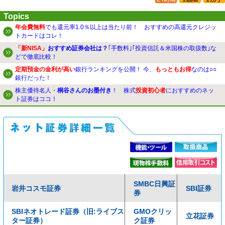
Topics
年会費無料
でも還元率1.0％以上は当たり前！ おすすめの高還元クレジッ
トカードはコレ！
「新NISA」
おすすめ証券会社は？
｢手数料｣｢投資信託＆米国株の取扱数｣な
どで徹底比較！
定期預金の金利が高い
銀行ランキングを公開！ 今、
もっともお得
なのは○○
銀行だった！
株主優待名人・
桐谷さんのお墨付き
！ 株式
投資初心者
におすすめのネッ
ト証券はココ！
SMBC日興証
岩井コスモ証券
SBI証券
券
SBIネオトレード証券（旧:ライブス
GMOクリッ
立花証券
ター証券）
ク証券