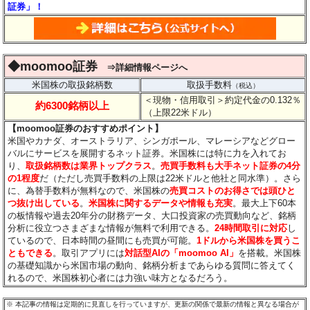
証券」！
◆moomoo証券
⇒詳細情報ページへ
米国株の取扱銘柄数
取扱手数料
（税込）
＜現物・信用取引＞約定代金の0.132％
約6300銘柄以上
（上限22米ドル）
【moomoo証券のおすすめポイント】
米国やカナダ、オーストラリア、シンガポール、マレーシアなどグロー
バルにサービスを展開するネット証券。米国株には特に力を入れてお
り、
取扱銘柄数は業界トップクラス
。
売買手数料も大手ネット証券の4分
の1程度
だ（ただし売買手数料の上限は22米ドルと他社と同水準）。さら
に、為替手数料が無料なので、米国株の
売買コストのお得さでは頭ひと
つ抜け出している
。
米国株に関するデータや情報も充実
。最大上下60本
の板情報や過去20年分の財務データ、大口投資家の売買動向など、銘柄
分析に役立つさまざまな情報が無料で利用できる。
24時間取引に対応
し
ているので、日本時間の昼間にも売買が可能。
1ドルから米国株を買うこ
ともできる
。取引アプリには
対話型AIの「moomoo AI」
を搭載。米国株
の基礎知識から米国市場の動向、銘柄分析まであらゆる質問に答えてく
れるので、米国株初心者には力強い味方となるだろう。
※
本記事の情報は定期的に見直しを行っていますが、更新の関係で最新の情報と異なる場合が