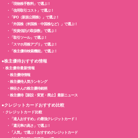
・
「現物株手数料」で選ぶ！
・
「信用取引コスト」で選ぶ！
・
「IPO（新規公開株）」で選ぶ！
・
「外国株（米国株・中国株など）」で選ぶ！
・
「投資信託の取扱数」で選ぶ！
・
「取引ツール」で選ぶ！
・
「スマホ用株アプリ」で選ぶ！
・
「株主優待検索機能」で選ぶ！
●株主優待おすすめ情報
・
株主優待最新情報
・
株主優待情報
・
株主優待人気ランキング
・
桐谷さんの株主優待銘柄
・
株主優待【新設・変更・廃止】最新ニュース
●クレジットカードおすすめ比較
・
クレジットカード比較
・
「達人おすすめ」の最強クレジットカード！
・
「還元率の高さ」で選ぶ！
・
「人気」で選ぶ！おすすめクレジットカード