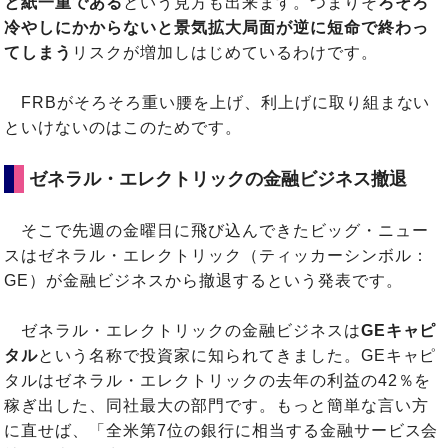
と紙一重である
という見方も出来ます。つまりそ
ろそろ
冷やしにかからないと景気拡大局面が逆に短命で終わっ
てしまう
リスクが増加しはじめているわけです。
FRBがそろそろ重い腰を上げ、利上げに取り組まない
といけないのはこのためです。
ゼネラル・エレクトリックの金融ビジネス撤退
そこで先週の金曜日に飛び込んできたビッグ・ニュー
スはゼネラル・エレクトリック（ティッカーシンボル：
GE）が金融ビジネスから撤退するという発表です。
ゼネラル・エレクトリックの金融ビジネスは
GEキャピ
タル
という名称で投資家に知られてきました。GEキャピ
タルはゼネラル・エレクトリックの去年の利益の42％を
稼ぎ出した、同社最大の部門です。もっと簡単な言い方
に直せば、「全米第7位の銀行に相当する金融サービス会