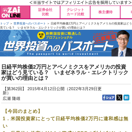
証券会社
クレジット
株主優待
比較
カード比較
トップ
＞
世界投資へのパスポート
＞ 日経平均株価2万円とアベノミクスをアメリカの投資家はどう
見ている？ いまゼネラル・エレクトリックが買いの理由とは？
日経平均株価2万円とアベノミクスをアメリカの投資
家はどう見ている？ いまゼネラル・エレクトリック
が買いの理由とは？
【第362回】 2015年4月12日公開（2022年3月29日更
新）
広瀬 隆雄
【今回のまとめ】
1．米国投資家にとって日経平均株価2万円に違和感は無
い