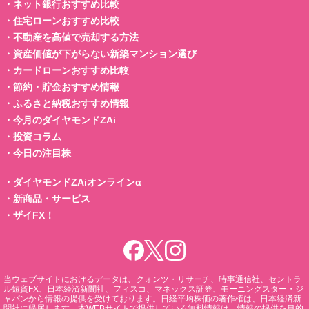
・
ネット銀行おすすめ比較
・
住宅ローンおすすめ比較
・
不動産を高値で売却する方法
・
資産価値が下がらない新築マンション選び
・
カードローンおすすめ比較
・
節約・貯金おすすめ情報
・
ふるさと納税おすすめ情報
・
今月のダイヤモンドZAi
・
投資コラム
・
今日の注目株
・
ダイヤモンドZAiオンラインα
・
新商品・サービス
・
ザイFX！
当ウェブサイトにおけるデータは、クォンツ・リサーチ、時事通信社、セントラ
ル短資FX、日本経済新聞社、フィスコ、マネックス証券、モーニングスター・ジ
ャパンから情報の提供を受けております。日経平均株価の著作権は、日本経済新
聞社に帰属します。本WEBサイトで提供している無料情報は、情報の提供を目的