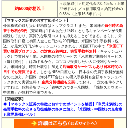
＜現物取引＞約定代金の0.495％（上限
約5000銘柄以上
22米ドル）
／＜信用取引＞約定代金の
0.33％（上限16.5米ドル）
【マネックス証券のおすすめポイント】
外国株式の取り扱い銘柄数はトップクラス！ また、米国株の
買付時の為
替手数料が0円
（売却時は1ドルあたり25銭）となるキャンペーンが長期
継続しており、実質的な取引コストを抑えることができる。さらに、外
国株取引口座に初回入金した日から20日間は、米国株取引手数料（税
込）が最大3万円がキャッシュバックされる。米国ETFの中で
「米国ETF
買い放題プログラム」の対象22銘柄は、実質手数料無料
（キャッシュバ
ック）で買付が可能。米国株の積立サービス「米国株定期買付サービス
（毎月買付）」は25ドルから。コツコツ投資したい人に便利なサービ
ス。米国株は、時間外取引に加えて
店頭取引サービスもあり日本時間の
日中でも売買できる
。しかもNISA口座なら、日本株の売買手数料が無料
なのに加え、外国株（海外ETF含む）の購入手数料も全額キャッシュバ
ックされて実質無料！
企業分析機能も充実
しており、一定の条件をクリ
アすれば、銘柄分析ツール「銘柄スカウター米国株」「銘柄スカウター
中国株」が無料で利用できる。
【関連記事】
◆【マネックス証券の特徴とおすすめポイントを解説】｢単元未満株｣の
売買手数料の安さ＆取扱銘柄の多さに加え、｢米国株・中国株｣の充実度
も業界最強レベル！