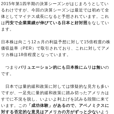
2015年第1四半期の決算シーズンがはじまろうとしてい
るわけですが、今回の決算シーズンは最近では初めて全
体としてマイナス成長になると予想されています。これ
は
円安で企業業績が伸びている日本と好対照
をなしてい
ます。
日本株は向こう12ヵ月の利益予想に対して15倍程度の株
価収益率（PER）で取引されており、これに対してアメ
リカ株は18倍程度となっています。
つまり
バリュエーション的にも日本株にムリは無い
の
です。
日本では量的緩和政策に対しては懐疑的な見方も多い
ですが、一足先に量的緩和政策に踏み切ったアメリカは
すでに不況を脱し、いよいよ利上げを試みる段階に来て
います。この
「成功体験」があるので、アベノミクスに
対する否定的な意見はアメリカの方がずっと少ない
よう