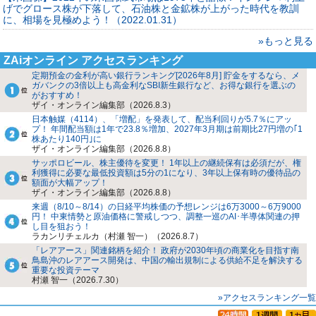
げでグロース株が下落して、石油株と金鉱株が上がった時代を教訓
に、相場を見極めよう！（2022.01.31）
»もっと見る
ZAiオンライン アクセスランキング
定期預金の金利が高い銀行ランキング[2026年8月] 貯金をするなら、メ
ガバンクの3倍以上も高金利なSBI新生銀行など、お得な銀行を選ぶの
がおすすめ！
ザイ・オンライン編集部（2026.8.3）
日本触媒（4114）、「増配」を発表して、配当利回りが5.7％にアッ
プ！ 年間配当額は1年で23.8％増加、2027年3月期は前期比27円増の｢1
株あたり140円｣に
ザイ・オンライン編集部（2026.8.8）
サッポロビール、株主優待を変更！ 1年以上の継続保有は必須だが、権
利獲得に必要な最低投資額は5分の1になり、3年以上保有時の優待品の
額面が大幅アップ！
ザイ・オンライン編集部（2026.8.8）
来週（8/10～8/14）の日経平均株価の予想レンジは6万3000～6万9000
円！ 中東情勢と原油価格に警戒しつつ、調整一巡のAI･半導体関連の押
し目を狙おう！
ラカンリチェルカ（村瀬 智一）（2026.8.7）
「レアアース」関連銘柄を紹介！ 政府が2030年頃の商業化を目指す南
鳥島沖のレアアース開発は、中国の輸出規制による供給不足を解決する
重要な投資テーマ
村瀬 智一（2026.7.30）
»アクセスランキング一覧