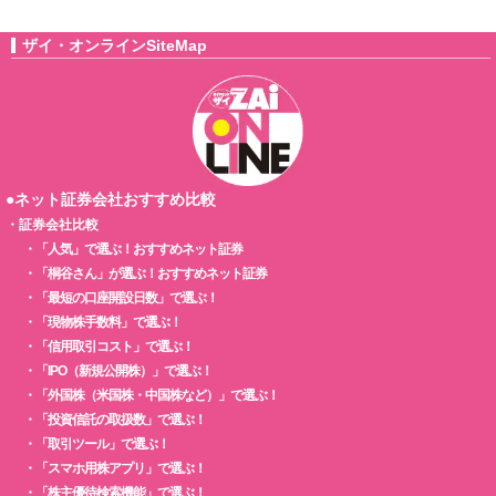
ザイ・オンラインSiteMap
●ネット証券会社おすすめ比較
・
証券会社比較
・
「人気」で選ぶ！おすすめネット証券
・
「桐谷さん」が選ぶ！おすすめネット証券
・
「最短の口座開設日数」で選ぶ！
・
「現物株手数料」で選ぶ！
・
「信用取引コスト」で選ぶ！
・
「IPO（新規公開株）」で選ぶ！
・
「外国株（米国株・中国株など）」で選ぶ！
・
「投資信託の取扱数」で選ぶ！
・
「取引ツール」で選ぶ！
・
「スマホ用株アプリ」で選ぶ！
・
「株主優待検索機能」で選ぶ！