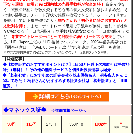
下なら現物・信用ともに国内株の売買手数料が完全無料！
資金が少な
く、複数の銘柄に分散投資する初心者の個人投資家にはおすすめだ。そ
の使い勝手は、チャート形状で銘柄を検索できる「チャートフォリオ」
を愛用している株主優待名人・
桐谷さんも「初心者に特におすすめ」と
太鼓判を押す
。また、デイトレード限定で手数料が無料、金利・貸株料
が0%になる「一日信用取引」や手数料が激安になる「一日先物取引」な
ど、
専業デイトレーダーにとって利便性の高いサービスも充実
してい
る。HDI-Japan主催の「HDI格付けベンチマーク」2025年証券業界では、
「問合せ窓口」「Webサポート」2部門で3年連続「三つ星」を獲得。
※ 株式売買手数料に1約定ごとのプランがないので、1日定額制プランを掲載。
【関連記事】
◆【松井証券のおすすめポイントは？】1日50万円以下の株取引は手数料
0円（無料）！ その他の無料サービスと個性派投資情報も紹介
◆「株初心者」におすすめの証券会社を株主優待名人・桐谷広人さんに
聞いてみた！ 桐谷さんがおすすめする証券会社は「松井証券」と「SBI
証券」！
◆マネックス証券
⇒詳細情報ページへ
○
99円
115円
275円
550円
1892本
/日
米国、中国