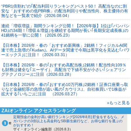
“PBR1倍割れ”の｢配当利回りランキング｣ベスト50！ 高配当なのに割
安な「おすすめの低PBR株」の配当利回りや配当性向、株主優待の有
無などを一覧表で紹介（2026.08.04）
連続「増収増益」期間ランキング公開！【2026年版】1位は｢パンパシ
HD｣の34期！｢増収＆増益｣を継続する期間が長い｢長期安定成長株｣の
41銘柄を一挙に公開！（2026.05.23）
【日本株】2026年・春の「おすすめ新興株」2銘柄！フィジカルAI関
連で売上急増の｢Kudan｣、AIデータ関連で今期は黒字化を見込む｢パワ
ーエックス｣に注目！（2026.03.31）
【日本株】2026年・春の｢おすすめ高配当株｣2銘柄！配当性向109％
も財務は健全な｢エーザイ｣、高配当で下値不安が小さい｢シェアリン
グテクノロジー｣に注目（2026.03.28）
【日本株】2026年・春の｢おすすめ10万円株｣2銘柄！証券口座乗っ取
りなど金融犯罪の急増が追い風の｢カウリス｣、自社株買いで1株益が
拡大する｢いちご｣に注目 （2026.03.27）
»もっと見る
ZAiオンライン アクセスランキング
定期預金の金利が高い銀行ランキング[2026年8月] 貯金をするなら、メ
ガバンクの3倍以上も高金利なSBI新生銀行など、お得な銀行を選ぶの
がおすすめ！
ザイ・オンライン編集部（2026.8.3）