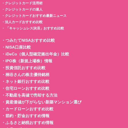
・
クレジットカード活用術
・
クレジットカードの達人
・
クレジットカードおすすめ最新ニュース
・
法人カードおすすめ比較
・
「キャッシュレス決済」おすすめ比較
・
つみたてNISAおすすめ比較
・
NISA口座比較
・
iDeCo（個人型確定拠出年金）比較
・
IPO株（新規上場株）情報
・
投資信託おすすめ比較
・
桐谷さんの株主優待銘柄
・
ネット銀行おすすめ比較
・
住宅ローンおすすめ比較
・
不動産を高値で売却する方法
・
資産価値が下がらない新築マンション選び
・
カードローンおすすめ比較
・
節約・貯金おすすめ情報
・
ふるさと納税おすすめ情報