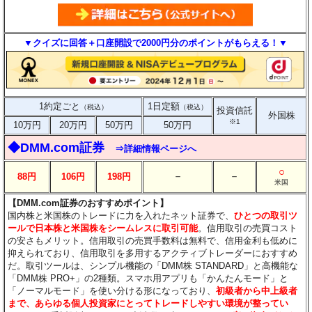
▼クイズに回答＋口座開設で2000円分のポイントがもらえる！▼
1約定ごと
1日定額
（税込）
（税込）
投資信託
外国株
※1
10万円
20万円
50万円
50万円
◆DMM.com証券
⇒詳細情報ページへ
○
－
－
88円
106円
198円
米国
【DMM.com証券のおすすめポイント】
国内株と米国株のトレードに力を入れたネット証券で、
ひとつの取引ツ
ールで日本株と米国株をシームレスに取引可能
。信用取引の売買コスト
の安さもメリット。信用取引の売買手数料は無料で、信用金利も低めに
抑えられており、信用取引を多用するアクティブトレーダーにおすすめ
だ。取引ツールは、シンプル機能の「DMM株 STANDARD」と高機能な
「DMM株 PRO+」の2種類。スマホ用アプリも「かんたんモード」と
「ノーマルモード」を使い分ける形になっており、
初級者から中上級者
まで、あらゆる個人投資家にとってトレードしやすい環境が整ってい