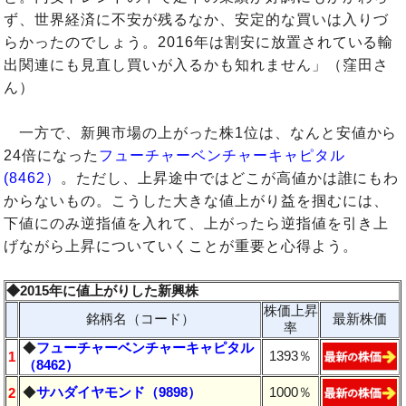
ず、世界経済に不安が残るなか、安定的な買いは入りづ
らかったのでしょう。2016年は割安に放置されている輸
出関連にも見直し買いが入るかも知れません」（窪田さ
ん）
一方で、新興市場の上がった株1位は、なんと安値から
24倍になった
フューチャーベンチャーキャピタル
(8462）
。ただし、上昇途中ではどこが高値かは誰にもわ
からないもの。こうした大きな値上がり益を掴むには、
下値にのみ逆指値を入れて、上がったら逆指値を引き上
げながら上昇についていくことが重要と心得よう。
◆2015年に値上がりした新興株
株価上昇
銘柄名（コード）
最新株価
率
◆
フューチャーベンチャーキャピタル
1393％
1
（8462）
◆
サハダイヤモンド（9898）
1000％
2