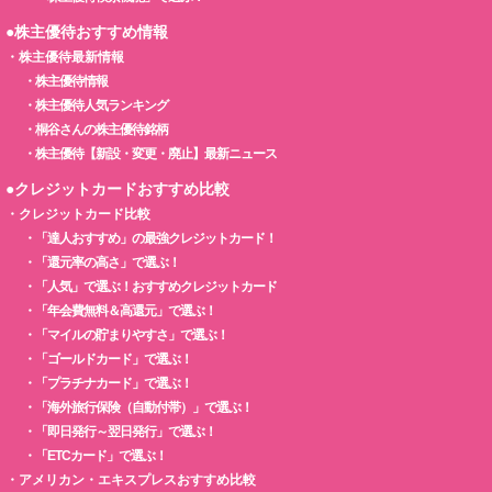
●株主優待おすすめ情報
・
株主優待最新情報
・
株主優待情報
・
株主優待人気ランキング
・
桐谷さんの株主優待銘柄
・
株主優待【新設・変更・廃止】最新ニュース
●クレジットカードおすすめ比較
・
クレジットカード比較
・
「達人おすすめ」の最強クレジットカード！
・
「還元率の高さ」で選ぶ！
・
「人気」で選ぶ！おすすめクレジットカード
・
「年会費無料＆高還元」で選ぶ！
・
「マイルの貯まりやすさ」で選ぶ！
・
「ゴールドカード」で選ぶ！
・
「プラチナカード」で選ぶ！
・
「海外旅行保険（自動付帯）」で選ぶ！
・
「即日発行～翌日発行」で選ぶ！
・
「ETCカード」で選ぶ！
・
アメリカン・エキスプレスおすすめ比較