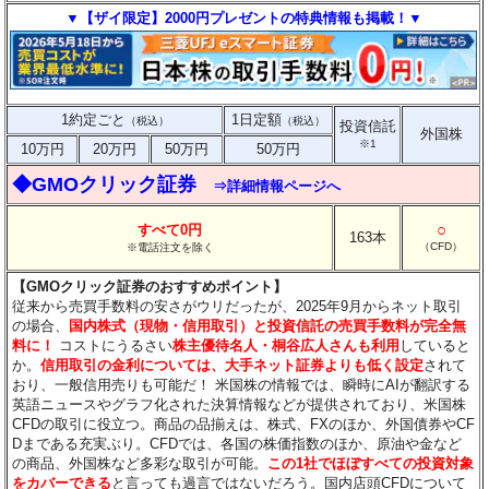
▼【ザイ限定】2000円プレゼントの特典情報も掲載！▼
1約定ごと
1日定額
（税込）
（税込）
投資信託
外国株
※1
10万円
20万円
50万円
50万円
◆GMOクリック証券
⇒詳細情報ページへ
○
すべて0円
163本
（CFD）
※電話注文を除く
【GMOクリック証券のおすすめポイント】
従来から売買手数料の安さがウリだったが、2025年9月からネット取引
の場合、
国内株式（現物・信用取引）と投資信託の売買手数料が完全無
料に！
コストにうるさい
株主優待名人・桐谷広人さんも利用
していると
か。
信用取引の金利については、大手ネット証券よりも低く設定
されて
おり、一般信用売りも可能だ！ 米国株の情報では、瞬時にAIが翻訳する
英語ニュースやグラフ化された決算情報などが提供されており、米国株
CFDの取引に役立つ。商品の品揃えは、株式、FXのほか、外国債券やCF
Dまである充実ぶり。CFDでは、各国の株価指数のほか、原油や金など
の商品、外国株など多彩な取引が可能。
この1社でほぼすべての投資対象
をカバーできる
と言っても過言ではないだろう。国内店頭CFDについて