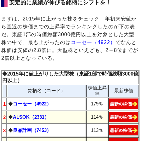
安定的に業績が伸びる銘柄にシフトを！
まずは、2015年に上がった株をチェック。年初来安値か
ら直近の株価までの上昇率でランキングしたのが下の表
だ。東証1部の時価総額3000億円以上を対象とした大型
株の中で、最も上がったのは
コーセー（4922）
でなんと
株価は安値の2.8倍に。大型株といえども、2～8位までが
2倍以上となっている。
◆2015年に値上がりした大型株（東証1部で時価総額3000億
円以上）
株価上昇
銘柄名（コード）
最新株価
率
◆
コーセー（4922）
179％
1
◆
ALSOK（2331）
114％
2
◆
良品計画（7453）
113％
3