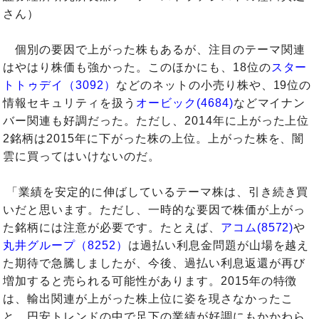
さん）
個別の要因で上がった株もあるが、注目のテーマ関連
はやはり株価も強かった。このほかにも、18位の
スター
トトゥデイ（3092）
などのネットの小売り株や、19位の
情報セキュリティを扱う
オービック(4684)
などマイナン
バー関連も好調だった。ただし、2014年に上がった上位
2銘柄は2015年に下がった株の上位。上がった株を、闇
雲に買ってはいけないのだ。
「業績を安定的に伸ばしているテーマ株は、引き続き買
いだと思います。ただし、一時的な要因で株価が上がっ
た銘柄には注意が必要です。たとえば、
アコム(8572)
や
丸井グループ（8252）
は過払い利息金問題が山場を越え
た期待で急騰しましたが、今後、過払い利息返還が再び
増加すると売られる可能性があります。2015年の特徴
は、輸出関連が上がった株上位に姿を現さなかったこ
と。円安トレンドの中で足下の業績が好調にもかかわら