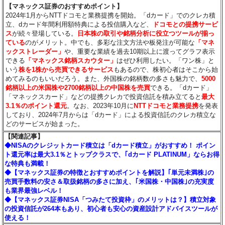
【マネックス証券のおすすめポイント】
2024年1月からNTTドコモと業務提携を開始。「dカード」でのクレカ積
立、dカード年間利用額特典による投信購入など、
ドコモとの提携サービ
ス
が続々登場している。
日本株の取引や銘柄分析に役立つツールが揃っ
ている
のがメリット。中でも、多彩な注文方法や板発注が可能な
「マネ
ックストレーダー」
や、重要な業績を過去10期以上に渡ってグラフ表示
できる
「マネックス銘柄スカウター」
はぜひ利用したい。「ワン株」と
いう
株を1株から売買できるサービス
もあるので、株初心者はそこから始
めてみるのもいいだろう。また、外国株の銘柄数の多さも魅力で、
5000
銘柄以上の米国株や2700銘柄以上の中国株を売買
できる。「dカード」
「マネックスカード」などの提携クレカで投資信託を積み立てると
最大
3.1％のポイント還元
。なお、2023年10月に
NTTドコモと業務提携
を発表
しており、2024年7月からは「dカード」による投資信託のクレカ積立な
どのサービスが始まった。
【関連記事】
◆NISAのクレジットカード積立は「dカード積立」がおすすめ！ ポイン
ト還元率は最大3.1％とトップクラスで、｢dカード PLATINUM」ならお得
な特典も満載！
◆【マネックス証券の特徴とおすすめポイントを解説】｢単元未満株｣の
売買手数料の安さ＆取扱銘柄の多さに加え、｢米国株・中国株｣の充実度
も業界最強レベル！
◆【マネックス証券NISA「つみたて投資枠」のメリットは？】積立対象
の投資信託が264本もあり、初心者も安心の資産設計アドバイスツールが
使える！