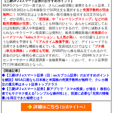
【三菱UFJ eスマート証券のおすすめポイント】
MUFGグループの一員であり、さらにau経済圏と連携するネット証券。2
026年5月18日から日本株取引でSOR注文を選択すると
売買手数料が完全
無料に！
SOR注文はより条件の良い取引価格を提示する注文方法なの
で、ぜひ活用したい。
「逆指値」や「トレーリングストップ」などの自
動売買機能が充実
していることも特徴のひとつ。あらかじめ設定してお
けば自動的に購入や利益確定、損切りができるので、日中に値動きを見
られないサラリーマン投資家には便利だ。板発注機能装備の
本格派のト
レードツール「kabuステーション」も人気が高い
。その日盛り上がりそ
うな銘柄を予測する
「リアルタイム株価予測」
など、デイトレードでも
活用できる便利な機能を備えている。投資信託だけではなく
「プチ株
（単元未満株）」の積立も可能
。月500円から株を積み立てられるので、
資金の少ない株初心者にはおすすめだ。「J.D.パワー 2024年カスタマー
センターサポート満足度調査＜金融業界編＞」において、ネット証券部
門で2年連続第1位となった。
【関連記事】
◆【三菱UFJ eスマート証券（旧：auカブコム証券）のおすすめポイント
を解説】NISA口座なら日本株と米国株の売買手数料が無料で、クレカ積
立の還元率はネット証券トップクラス
◆【三菱UFJ eスマート証券】新アプリで「スマホ投資」が進化！ 株初心
者でもサクサク使える｢シンプルな操作性｣と、投資に必要な｢充実の情報
量｣を両立できた秘密とは？