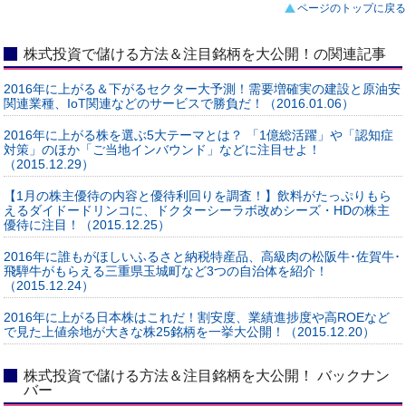
ページのトップに戻る
株式投資で儲ける方法＆注目銘柄を大公開！の関連記事
2016年に上がる＆下がるセクター大予測！需要増確実の建設と原油安
関連業種、IoT関連などのサービスで勝負だ！（2016.01.06）
2016年に上がる株を選ぶ5大テーマとは？ 「1億総活躍」や「認知症
対策」のほか「ご当地インバウンド」などに注目せよ！
（2015.12.29）
【1月の株主優待の内容と優待利回りを調査！】飲料がたっぷりもら
えるダイドードリンコに、ドクターシーラボ改めシーズ・HDの株主
優待に注目！（2015.12.25）
2016年に誰もがほしいふるさと納税特産品、高級肉の松阪牛･佐賀牛･
飛騨牛がもらえる三重県玉城町など3つの自治体を紹介！
（2015.12.24）
2016年に上がる日本株はこれだ！割安度、業績進捗度や高ROEなど
で見た上値余地が大きな株25銘柄を一挙大公開！（2015.12.20）
株式投資で儲ける方法＆注目銘柄を大公開！ バックナン
バー