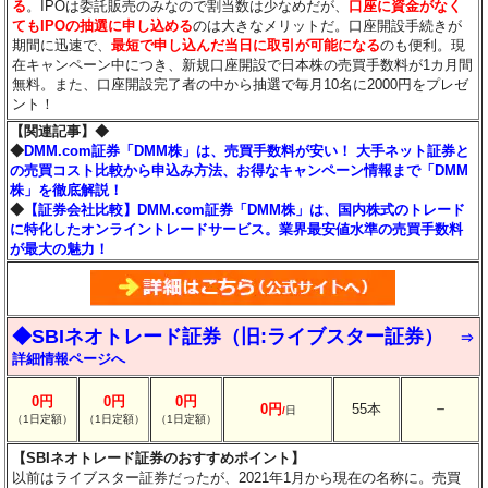
る
。IPOは委託販売のみなので割当数は少なめだが、
口座に資金がなく
てもIPOの抽選に申し込める
のは大きなメリットだ。口座開設手続きが
期間に迅速で、
最短で申し込んだ当日に取引が可能になる
のも便利。現
在キャンペーン中につき、新規口座開設で日本株の売買手数料が1カ月間
無料。また、口座開設完了者の中から抽選で毎月10名に2000円をプレゼ
ント！
【関連記事】◆
◆
DMM.com証券「DMM株」は、売買手数料が安い！ 大手ネット証券と
の売買コスト比較から申込み方法、お得なキャンペーン情報まで「DMM
株」を徹底解説！
◆
【証券会社比較】DMM.com証券「DMM株」は、国内株式のトレード
に特化したオンライントレードサービス。業界最安値水準の売買手数料
が最大の魅力！
◆SBIネオトレード証券（旧:ライブスター証券）
⇒
詳細情報ページへ
0円
0円
0円
－
0円
55本
/
日
（1日定額）
（1日定額）
（1日定額）
【SBIネオトレード証券のおすすめポイント】
以前はライブスター証券だったが、2021年1月から現在の名称に。売買