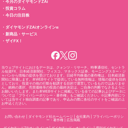
・
今月のダイヤモンドZAi
・
投資コラム
・
今日の注目株
・
ダイヤモンドZAiオンラインα
・
新商品・サービス
・
ザイFX！
当ウェブサイトにおけるデータは、クォンツ・リサーチ、時事通信社、セントラ
ル短資FX、日本経済新聞社、フィスコ、マネックス証券、モーニングスター・ジ
ャパンから情報の提供を受けております。日経平均株価の著作権は、日本経済新
聞社に帰属します。本WEBサイトで提供している無料情報は、情報の提供を目的
としており、投資その他の行動を勧誘する目的で運営しているものではありませ
ん。銘柄の選択、売買価格等の投資の最終決定は、ご自身の判断でなさるように
お願いいたします。また本WEBサイトに掲載している全ての記事およびデータに
ついては「プライバシーポリシー・著作権」もご確認ください。※記事内容につ
いては当サイト独自調査の記事であり、申込みの際に各社のサイトをご確認の上
お申込ください。
お問い合わせ
ダイヤモンド社ホームページ
会社案内
プライバシーポリシ
ー・著作権
広告掲載
ダイヤモンドZAiオンラインα
ダイヤモンド・オンライン
週刊ダイヤモンド