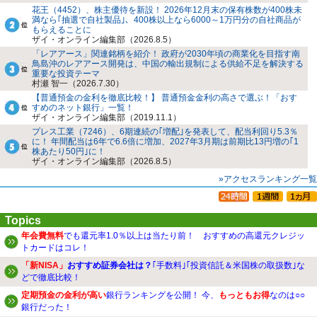
花王（4452）、株主優待を新設！ 2026年12月末の保有株数が400株未
満なら｢抽選で自社製品｣、400株以上なら6000～1万円分の自社商品が
もらえることに
ザイ・オンライン編集部（2026.8.5）
「レアアース」関連銘柄を紹介！ 政府が2030年頃の商業化を目指す南
鳥島沖のレアアース開発は、中国の輸出規制による供給不足を解決する
重要な投資テーマ
村瀬 智一（2026.7.30）
【普通預金の金利を徹底比較！】 普通預金金利の高さで選ぶ！「おす
すめのネット銀行」一覧！
ザイ・オンライン編集部（2019.11.1）
プレス工業（7246）、6期連続の｢増配｣を発表して、配当利回り5.3％
に！ 年間配当は6年で6.6倍に増加、2027年3月期は前期比13円増の｢1
株あたり50円｣に！
ザイ・オンライン編集部（2026.8.5）
»アクセスランキング一覧
Topics
年会費無料
でも還元率1.0％以上は当たり前！ おすすめの高還元クレジッ
トカードはコレ！
「新NISA」
おすすめ証券会社は？
｢手数料｣｢投資信託＆米国株の取扱数｣な
どで徹底比較！
定期預金の金利が高い
銀行ランキングを公開！ 今、
もっともお得
なのは○○
銀行だった！