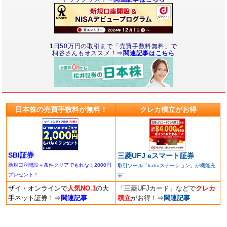
1日50万円の取引まで「売買手数料無料」で
桐谷さんもオススメ！⇒
関連記事はこちら
日本株の売買手数料が無料！
クレカ積立がお得
SBI証券
三菱UFJ eスマート証券
新規口座開設＋条件クリアでもれなく2000円
取引ツール「kabuステーション」が機能充
プレゼント！
実
ザイ・オンラインで
人気NO.1
の大
「三菱UFJカード」などで
クレカ
手ネット証券！
⇒
関連記事
積立
がお得！
⇒
関連記事