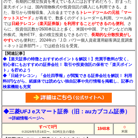
ので、長期的に積立投資を考えている人にはおすすめだろう。貯まった
楽天ポイントは、国内現物株式や投資信託の購入にも利用できる。ま
た、取引から情報収集、入出金までできる
トレードツールの元祖「マー
ケットスピード」
が有名で、数多くのデイトレーダーも利用。ツール内
では
日経テレコン（楽天証券版）を利用することができるのも便利
。さ
らに、投資信託数が2600本以上と多く、米国や中国、アセアンなどの海
外株式、海外ETF、金の積立投資もできるので、
長期的な分散投資がし
やすい
のも便利だ。2024年の「J.D. パワー個人資産運用顧客満足度調査
＜ネット証券部門＞」では総合1位を受賞。
【関連記事】
◆【楽天証券の特徴とおすすめポイントを解説！】売買手数料が安く、
初心者にもおすすめの証券会社！ 取引や投資信託の保有で「楽天ポイン
ト」を貯めよう
◆「日経テレコン」「会社四季報」が閲覧できる証券会社を解説！ 利用
料0円ながら、紙媒体では読めない独自記事や先行情報を掲載し、記事の
検索機能も充実
◆三菱UFJ eスマート証券（旧：auカブコム証券）
⇒詳細情報ページへ
○
すべて0円
1848本
米国
※2026年5月18日〜。SOR注文の場合