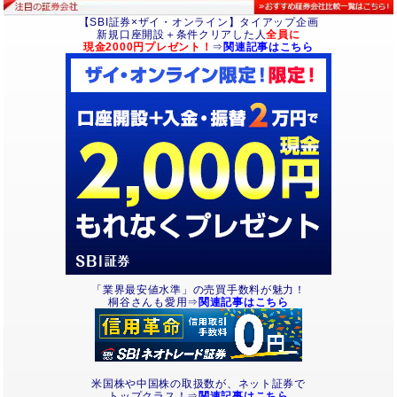
【SBI証券×ザイ・オンライン】タイアップ企画
新規口座開設＋条件クリアした人
全員に
現金2000円プレゼント！
⇒
関連記事はこちら
「業界最安値水準」の売買手数料が魅力！
桐谷さんも愛用⇒
関連記事はこちら
米国株や中国株の取扱数が、ネット証券で
トップクラス！⇒
関連記事はこちら