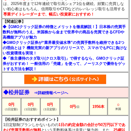
は、2025年度まで12年連続で取引高シェア1位を継続。頻繁に売買しな
い初心者はもちろん、信用取引やCFDなどのレバレッジ取引も活用する
専業デイトレーダーまで、幅広い投資家におすすめ！
【関連記事】
◆【GMOクリック証券の特徴とメリットを徹底解説！】日本株の売買手
数料が無料のうえ、米国株から金まで世界中の商品を売買できるCFDや
高機能アプリが魅力
◆GMOクリック証券が“業界最安値水準”の売買手数料を維持できる2つ
の理由とは？ 機能充実の新アプリのリリースで、スマホでもPCに負けな
い投資環境を実現！
◆「株主優待のタダ取り(クロス取引)」で得するなら、GMOクリック証
券がおすすめ！ 一般信用の「売建」を使って、ノーリスクで優待をゲッ
トする方法を解説！
◆松井証券
⇒詳細情報ページへ
○
0円
0円
0円
0円
1956本
/日
米国
（1日定額）
（1日定額）
（1日定額）
【松井証券のおすすめポイント】
1日定額制プランしかないものの
1日の約定金額の合計が50万円以下であ
れば売買手数料が無料
という手数料体系は非常に魅力的。また、
25歳以