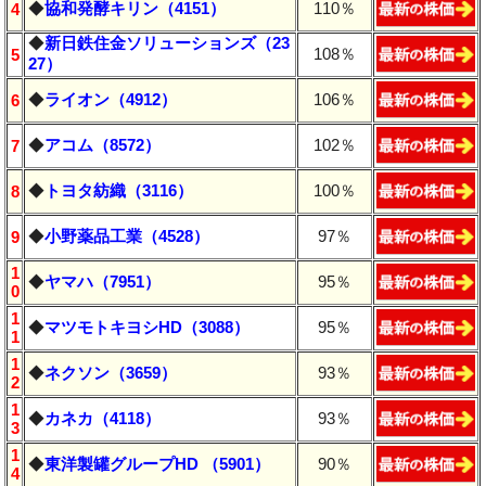
◆
協和発酵キリン（4151）
110％
4
◆
新日鉄住金ソリューションズ（23
108％
5
27）
◆
ライオン（4912）
106％
6
◆
アコム（8572）
102％
7
◆
トヨタ紡織（3116）
100％
8
◆
小野薬品工業（4528）
97％
9
1
◆
ヤマハ（7951）
95％
0
1
◆
マツモトキヨシHD（3088）
95％
1
1
◆
ネクソン（3659）
93％
2
1
◆
カネカ（4118）
93％
3
1
◆
東洋製罐グループHD （5901）
90％
4