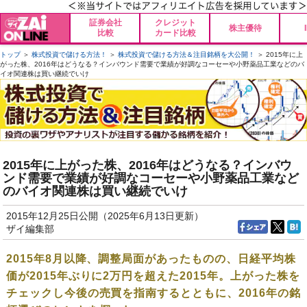
証券会社
クレジット
株主優待
比較
カード比較
トップ
＞
株式投資で儲ける方法！
＞
株式投資で儲ける方法＆注目銘柄を大公開！
＞ 2015年に上
がった株、2016年はどうなる？インバウンド需要で業績が好調なコーセーや小野薬品工業などのバ
イオ関連株は買い継続でいけ
2015年に上がった株、2016年はどうなる？インバウ
ンド需要で業績が好調なコーセーや小野薬品工業など
のバイオ関連株は買い継続でいけ
2015年12月25日公開（2025年6月13日更新）
ザイ編集部
2015年8月以降、調整局面があったものの、日経平均株
価が2015年ぶりに2万円を超えた2015年。上がった株を
チェックし今後の売買を指南するとともに、2016年の銘