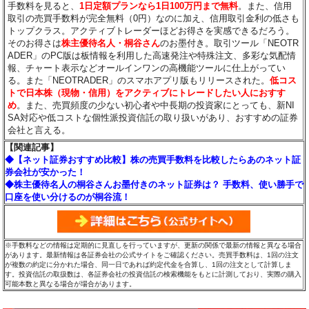
手数料を見ると、
1日定額プランなら1日100万円まで無料
。また、信用
取引の売買手数料が完全無料（0円）なのに加え、信用取引金利の低さも
トップクラス。アクティブトレーダーほどお得さを実感できるだろう。
そのお得さは
株主優待名人・桐谷さん
のお墨付き。取引ツール「NEOTR
ADER」のPC版は板情報を利用した高速発注や特殊注文、多彩な気配情
報、チャート表示などオールインワンの高機能ツールに仕上がってい
る。また「NEOTRADER」のスマホアプリ版もリリースされた。
低コス
トで日本株（現物・信用）をアクティブにトレードしたい人におすす
め
。また、売買頻度の少ない初心者や中長期の投資家にとっても、新NI
SA対応や低コストな個性派投資信託の取り扱いがあり、おすすめの証券
会社と言える。
【関連記事】
◆【ネット証券おすすめ比較】株の売買手数料を比較したらあのネット証
券会社が安かった！
◆株主優待名人の桐谷さんお墨付きのネット証券は？ 手数料、使い勝手で
口座を使い分けるのが桐谷流！
※手数料などの情報は定期的に見直しを行っていますが、更新の関係で最新の情報と異なる場合
があります。最新情報は各証券会社の公式サイトをご確認ください。売買手数料は、1回の注文
が複数の約定に分かれた場合、同一日であれば約定代金を合算し、1回の注文として計算しま
す。投資信託の取扱数は、各証券会社の投資信託の検索機能をもとに計測しており、実際の購入
可能本数と異なる場合が場合があります。