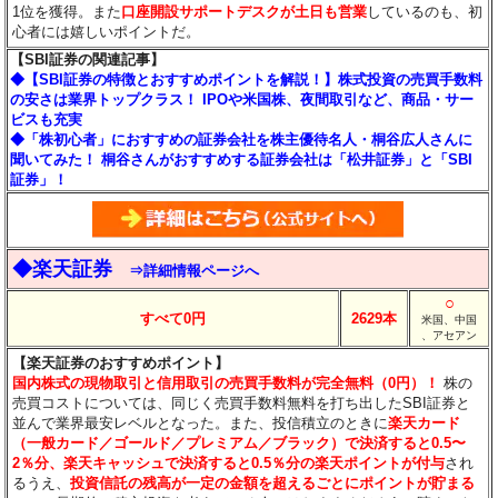
1位を獲得。また
口座開設サポートデスクが土日も営業
しているのも、初
心者には嬉しいポイントだ。
【SBI証券の関連記事】
◆【SBI証券の特徴とおすすめポイントを解説！】株式投資の売買手数料
の安さは業界トップクラス！ IPOや米国株、夜間取引など、商品・サー
ビスも充実
◆「株初心者」におすすめの証券会社を株主優待名人・桐谷広人さんに
聞いてみた！ 桐谷さんがおすすめする証券会社は「松井証券」と「SBI
証券」！
◆楽天証券
⇒詳細情報ページへ
○
すべて0円
2629本
米国、中国
、アセアン
【楽天証券のおすすめポイント】
国内株式の現物取引と信用取引の売買手数料が完全無料（0円）！
株の
売買コストについては、同じく売買手数料無料を打ち出したSBI証券と
並んで業界最安レベルとなった。また、投信積立のときに
楽天カード
（一般カード／ゴールド／プレミアム／ブラック）で決済すると0.5〜
2％分
、楽天キャッシュで決済すると0.5％分
の楽天ポイントが付与
され
るうえ、
投資信託の残高が一定の金額を超えるごとにポイントが貯まる