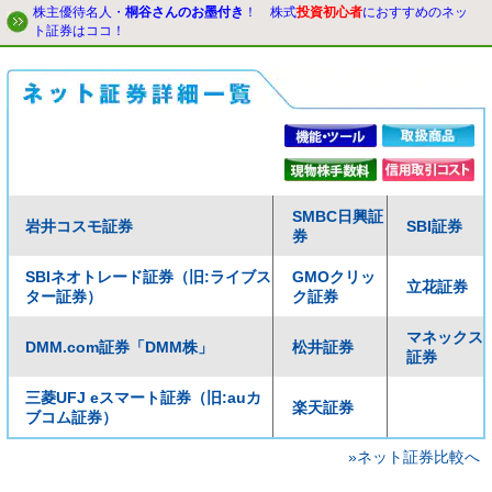
株主優待名人・
桐谷さんのお墨付き
！ 株式
投資初心者
におすすめのネッ
ト証券はココ！
SMBC日興証
岩井コスモ証券
SBI証券
券
SBIネオトレード証券（旧:ライブス
GMOクリッ
立花証券
ター証券）
ク証券
マネックス
DMM.com証券「DMM株」
松井証券
証券
三菱UFJ eスマート証券（旧:auカ
楽天証券
ブコム証券）
»ネット証券比較へ