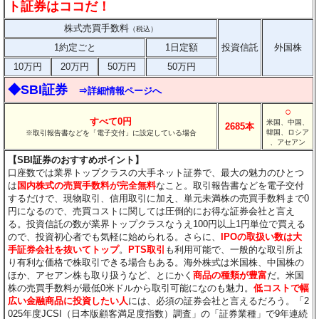
ト証券はココだ！
株式売買手数料
（税込）
1約定ごと
1日定額
投資信託
外国株
10万円
20万円
50万円
50万円
◆SBI証券
⇒詳細情報ページへ
○
すべて0円
米国、中国、
2685本
韓国、ロシア
※取引報告書などを「電子交付」に設定している場合
、アセアン
【SBI証券のおすすめポイント】
口座数では業界トップクラスの大手ネット証券で、最大の魅力のひとつ
は
国内株式の売買手数料が完全無料
なこと。取引報告書などを電子交付
するだけで、現物取引、信用取引に加え、単元未満株の売買手数料まで0
円になるので、売買コストに関しては圧倒的にお得な証券会社と言え
る。投資信託の数が業界トップクラスなうえ100円以上1円単位で買える
ので、投資初心者でも気軽に始められる。さらに、
IPOの取扱い数は大
手証券会社を抜いてトップ
。
PTS取引
も利用可能で、一般的な取引所よ
り有利な価格で株取引できる場合もある。海外株式は米国株、中国株の
ほか、アセアン株も取り扱うなど、とにかく
商品の種類が豊富
だ。米国
株の売買手数料が最低0米ドルから取引可能になのも魅力。
低コストで幅
広い金融商品に投資したい人
には、必須の証券会社と言えるだろう。「2
025年度JCSI（日本版顧客満足度指数）調査」の「証券業種」で9年連続