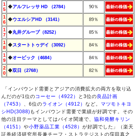
1
◆
アルフレッサ HD （2784）
90％
5
1
◆
ウエルシアHD （3141）
89％
6
1
◆
丸井グループ（8252）
85％
7
1
◆
スタートトゥデイ（3092）
84％
8
1
◆
オービック（4684）
84％
9
2
◆
双日（2768）
82％
0
「インバウンド需要とアジアの消費拡大の両方を取り込
んだのが1位の
コーセー（4922）
と3位の
良品計画
（7453）
、6位の
ライオン（4912）
など。
マツモトキヨ
シHD(3088)
もインバウンド需要で業績が好調です。その
他の注目テーマとしてはバイオ関連で、
協和発酵キリン
（4151）
や
小野薬品工業（4528）
が好調でした」（楽天
証券経済研究所長兼チーフ・ストラテジストの窪田真之