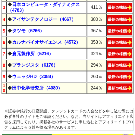
◆
日本コンピュータ・ダイナミクス
411％
3
（4783）
◆
アイサンテクノロジー（4667）
380％
4
◆
タツモ（6266）
367％
5
◆
カルナバイオサイエンス（4572）
353％
6
◆
倉元製作所（5216）
324％
7
◆
ブランジスタ（6176）
294％
8
◆
ウェッジHD（2388）
260％
9
1
◆
田中化学研究所（4080）
244％
0
※証券や銀行の口座開設、クレジットカードの入会などを申し込む際には
必ず各社のサイトをご確認ください。なお、当サイトはアフィリエイト広
告を採用しており、掲載各社のサービスに申し込むとアフィリエイトプロ
グラムによる収益を得る場合があります。