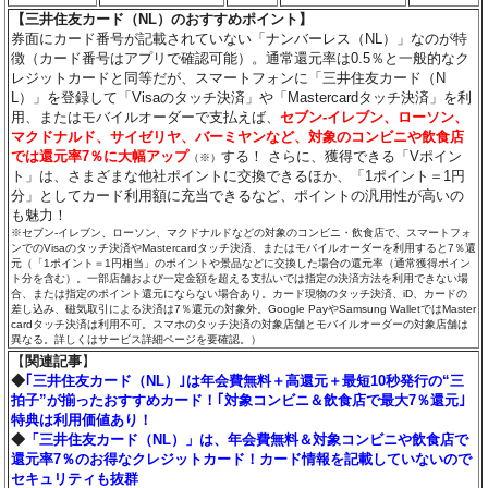
【三井住友カード（NL）のおすすめポイント】
券面にカード番号が記載されていない「ナンバーレス（NL）」なのが特
徴（カード番号はアプリで確認可能）。通常還元率は0.5％と一般的なク
レジットカードと同等だが、スマートフォンに「三井住友カード（N
L）」を登録して「Visaのタッチ決済」や「Mastercardタッチ決済」を利
用、またはモバイルオーダーで支払えば、
セブン‐イレブン、ローソン、
マクドナルド、サイゼリヤ、バーミヤンなど、対象のコンビニや飲食店
では還元率7％に大幅アップ
する！ さらに、獲得できる「Vポイン
（※）
ト」は、さまざまな他社ポイントに交換できるほか、「1ポイント＝1円
分」としてカード利用額に充当できるなど、ポイントの汎用性が高いの
も魅力！
※セブン‐イレブン、ローソン、マクドナルドなどの対象のコンビニ・飲食店で、スマートフォ
ンでのVisaのタッチ決済やMastercardタッチ決済、またはモバイルオーダーを利用すると7％還
元（「1ポイント＝1円相当」のポイントや景品などに交換した場合の還元率（通常獲得ポイン
ト分を含む）。一部店舗および一定金額を超える支払いでは指定の決済方法を利用できない場
合、または指定のポイント還元にならない場合あり。カード現物のタッチ決済、iD、カードの
差し込み、磁気取引による決済は7％還元の対象外。Google PayやSamsung WalletではMaster
cardタッチ決済は利用不可。スマホのタッチ決済の対象店舗とモバイルオーダーの対象店舗は
異なる。詳しくはサービス詳細ページを要確認。）
【
関連記事
】
◆
｢三井住友カード（NL）｣は年会費無料＋高還元＋最短10秒発行の“三
拍子”が揃ったおすすめカード！｢対象コンビニ＆飲食店で最大7％還元｣
特典は利用価値あり！
◆
「三井住友カード（NL）」は、年会費無料＆対象コンビニや飲食店で
還元率7％のお得なクレジットカード！カード情報を記載していないので
セキュリティも抜群