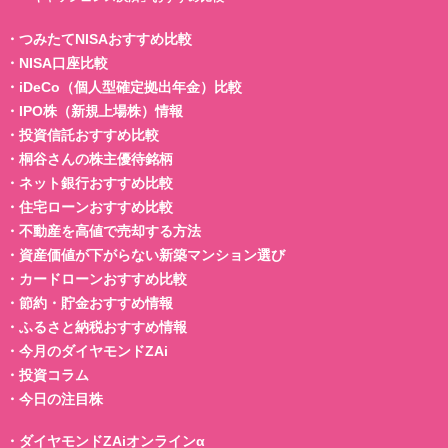
・
つみたてNISAおすすめ比較
・
NISA口座比較
・
iDeCo（個人型確定拠出年金）比較
・
IPO株（新規上場株）情報
・
投資信託おすすめ比較
・
桐谷さんの株主優待銘柄
・
ネット銀行おすすめ比較
・
住宅ローンおすすめ比較
・
不動産を高値で売却する方法
・
資産価値が下がらない新築マンション選び
・
カードローンおすすめ比較
・
節約・貯金おすすめ情報
・
ふるさと納税おすすめ情報
・
今月のダイヤモンドZAi
・
投資コラム
・
今日の注目株
・
ダイヤモンドZAiオンラインα