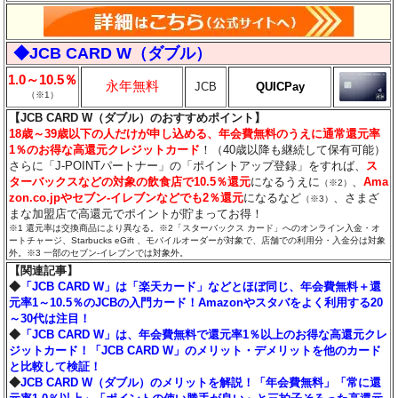
◆JCB CARD W（ダブル）
1.0～10.5％
永年無料
JCB
QUICPay
（※1）
【JCB CARD W（ダブル）のおすすめポイント】
18歳～39歳以下の人だけが申し込める、年会費無料のうえに通常還元率
1％のお得な高還元クレジットカード
！（40歳以降も継続して保有可能）
さらに「J-POINTパートナー」の「ポイントアップ登録」をすれば、
ス
ターバックスなどの対象の飲食店で10.5％還元
になるうえに
、
Ama
（※2）
zon.co.jpやセブン‐イレブンなどでも2％還元
になるなど
、さまざ
（※3）
まな加盟店で高還元でポイントが貯まってお得！
※1 還元率は交換商品により異なる。※2「スターバックス カード」へのオンライン入金・オ
ートチャージ、Starbucks eGift 、モバイルオーダーが対象で、店舗での利用分・入金分は対象
外。※3 一部のセブン‐イレブンでは対象外。
【関連記事】
◆
「JCB CARD W」は「楽天カード」などとほぼ同じ、年会費無料＋還
元率1～10.5％のJCBの入門カード！Amazonやスタバをよく利用する20
～30代は注目！
◆
「JCB CARD W」は、年会費無料で還元率1％以上のお得な高還元クレ
ジットカード！「JCB CARD W」のメリット・デメリットを他のカード
と比較して検証！
◆
JCB CARD W（ダブル）のメリットを解説！「年会費無料」「常に還