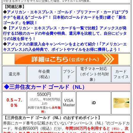
※貯まるポイントをマイルに交換した場合。1マイル＝1.5円換算。
【関連記事】
◆
アメリカン・エキスプレス・ゴールド・プリファード・カードは“プラ
チナ”を超える“ゴールド”！ 日本初のゴールドカードを受け継ぐ「新生
ゴールド」を解説！
◆
【アメリカン・エキスプレス・カードを一覧で比較】アメックスが発
行する15枚のカードの年会費や特典、還元率を比較して、自分にピッタ
リの1枚を探そう！
◆
アメックスの新規入会キャンペーンをまとめて紹介！｢アメリカン･エ
キスプレス｣の入会特典で、ポイントやマイルをお得に獲得しよう！
電子マネー対応
年会費
ブラン
カード
還元率
（ポイント付与対
（税込）
ド
フェイス
象）
◆三井住友カード ゴールド（NL）
5500円
0.5～7.
（ただし、年100万円以
VISA
iD
上の
Master
0％
利用で次年度から
永年無
料
）
【三井住友カード ゴールド（NL）のおすすめポイント】
券面にカード番号が記載されていない“ナンバーレス（NL）”のゴールドカ
ード。年会費5500円（税込）だが、
年間100万円を利用すると
、次
（※1）