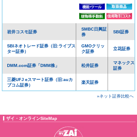
SMBC日興証
岩井コスモ証券
SBI証券
券
SBIネオトレード証券（旧:ライブス
GMOクリッ
立花証券
ター証券）
ク証券
マネックス
DMM.com証券「DMM株」
松井証券
証券
三菱UFJ eスマート証券（旧:auカ
楽天証券
ブコム証券）
»ネット証券比較へ
ザイ・オンラインSiteMap