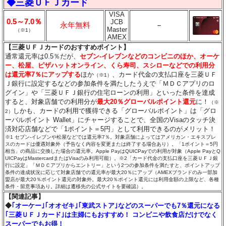
◆三菱ＵＦＪカード
VISA
0.5～7.0％
JCB
永年無料
－
Master
（※1）
AMEX
【三菱ＵＦＪカードのおすすめポイント】
通常還元率は0.5％だが、
セブン‐イレブンなどのコンビニのほか、オーケ
ー、松屋、ピザハットオンライン、くら寿司、スシローなどでの利用分
は還元率7％にアップする
ほか
、カード代金の支払口座を三菱ＵＦ
（※1）
Ｊ銀行に設定するなどの参加条件を満たしたうえで「ＭＤＣアプリのロ
グイン」や「三菱ＵＦＪ銀行の住宅ローンの利用」といった条件を達成
すると、対象店舗での利用分が
最大20％グローバルポイント還元
に！
（※
しかも、カードの利用で獲得できる「グローバルポイント」は「グロ
2）
ーバルポイント Wallet」にチャージすることで、全国のVisaのタッチ決
済対応店舗などで「1ポイント＝5円」として利用できるのがメリット！
※1 セブン‐イレブンや松屋などでは還元率7％。対象店舗によってはアメリカン・エキスプレ
スのカードは優遇対象外（予告なく内容を変更または終了する場合あり）。「1ポイント＝5円
相当」の商品に交換した場合の還元率。Apple PayはQUICPayでの利用が対象（Apple PayとQ
UICPayはMastercardまたはVisaのみ利用可能）。※2「カード代金の支払口座を三菱ＵＦＪ銀
行に設定」「ＭＤＣアプリからエントリー」という2つの参加条件を満たすと、ポイントアップ
条件の達成状況に応じて対象店舗での還元率が最大20％にアップ（AMEXブランドのみ一部加
盟店が最大20％ポイント還元の対象外。最大20％ポイント還元には利用金額の上限など、各種
条件・留意事項あり。詳細は遷移先の公式サイトを要確認）。
【関連記事】
◆
｢オーケー｣｢オオゼキ｣｢東武ストア｣などのスーパーでも7％還元になる
｢三菱ＵＦＪカード｣は主婦にもおすすめ！ コンビニや飲食店だけでなく
スーパーでもお得！