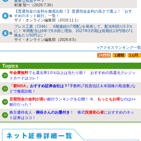
重要な投資テーマ
村瀬 智一（2026.7.30）
【普通預金の金利を徹底比較！】 普通預金金利の高さで選ぶ！「おす
すめのネット銀行」一覧！
ザイ・オンライン編集部（2019.11.1）
プレス工業（7246）、6期連続の｢増配｣を発表して、配当利回り5.3％
に！ 年間配当は6年で6.6倍に増加、2027年3月期は前期比13円増の｢1
株あたり50円｣に！
ザイ・オンライン編集部（2026.8.5）
»アクセスランキング一覧
Topics
年会費無料
でも還元率1.0％以上は当たり前！ おすすめの高還元クレジッ
トカードはコレ！
「新NISA」
おすすめ証券会社は？
｢手数料｣｢投資信託＆米国株の取扱数｣な
どで徹底比較！
定期預金の金利が高い
銀行ランキングを公開！ 今、
もっともお得
なのは○○
銀行だった！
株主優待名人・
桐谷さんのお墨付き
！ 株式
投資初心者
におすすめのネッ
ト証券はココ！