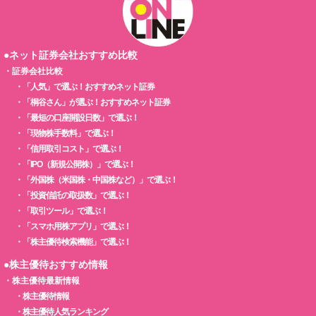
●ネット証券会社おすすめ比較
・
証券会社比較
・
「人気」で選ぶ！おすすめネット証券
・
「桐谷さん」が選ぶ！おすすめネット証券
・
「最短の口座開設日数」で選ぶ！
・
「現物株手数料」で選ぶ！
・
「信用取引コスト」で選ぶ！
・
「IPO（新規公開株）」で選ぶ！
・
「外国株（米国株・中国株など）」で選ぶ！
・
「投資信託の取扱数」で選ぶ！
・
「取引ツール」で選ぶ！
・
「スマホ用株アプリ」で選ぶ！
・
「株主優待検索機能」で選ぶ！
●株主優待おすすめ情報
・
株主優待最新情報
・
株主優待情報
・
株主優待人気ランキング