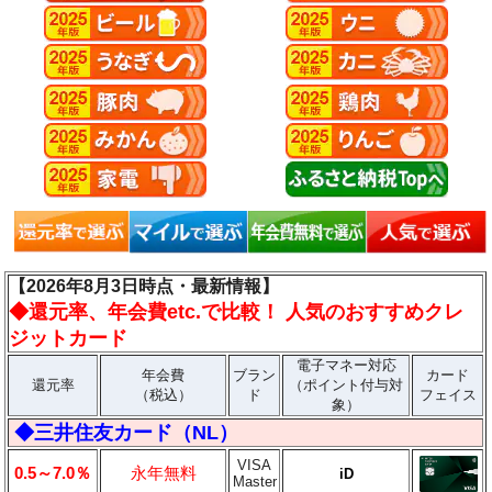
【2026年8月3日時点・最新情報】
◆
還元率、年会費etc.で比較！ 人気のおすすめクレ
ジットカード
電子マネー対応
年会費
ブラン
カード
還元率
（ポイント付与対
（税込）
ド
フェイス
象）
◆三井住友カード（NL）
VISA
0.5～7.0％
永年無料
iD
Master