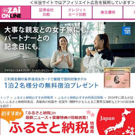
証券会社
クレジット
株主優待
比較
カード比較
トップ
＞
ふるさと納税おすすめ情報局
＞
ふるさと納税おすすめ特産品情報
＞ 2016年に誰もがほ
しいふるさと納税特産品、高級肉の松阪牛･佐賀牛･飛騨牛がもらえる三重県玉城町など3つの自治体
を紹介！