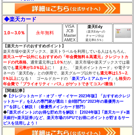
◆楽天カード
VISA
楽天Edy
JCB
（楽天Edyへの
1.0～3.0％
永年無料
Master
チャージ分は
AMEX
還元率0.5％）
【楽天カードのおすすめポイント】
楽天市場や楽天ブックス、楽天トラベルを利用している人はもちろん、
楽天ユーザー以外にもおすすめの「年会費無料＆高還元」クレジットカ
ードの代表格
。通常還元率は
1.0％
だが、楽天市場や楽天ブックスでは最
低でも
還元率が3.0％
以上
に！ また、「楽天ポイントカード」や電子マ
ネーの「楽天Edy」との併用で、楽天グループ以外でも
還元率は1.5～2.
0％以上
になる！ ゴールドカードの「
楽天プレミアムカード
」も
格安の
年会費で「プライオリティ・パス」がゲットできてコスパ最強
！
【関連記事】
◆
【クレジットカード・オブ・ザ・イヤー 2023年版】「おすすめクレジ
ットカード」を2人の専門家が選出！全8部門の“2023年の最優秀カー
ド”を詳しく解説！（最優秀メインカード部門）
◆
｢楽天ポイント｣のお得な貯め方を解説！【2024年版】｢楽天カード+楽
天銀行+楽天証券｣など、楽天市場のSPUでお得にポイントが貯まるサー
ビスを活用しよう！