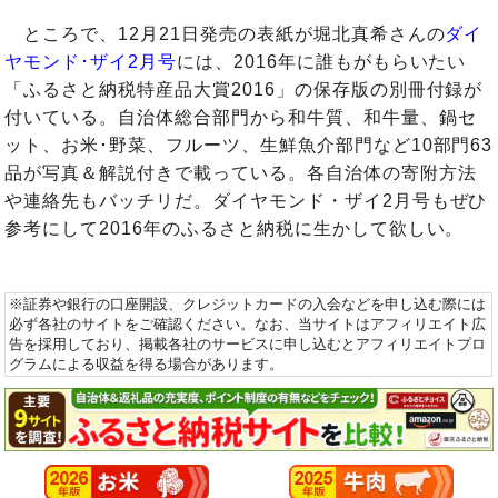
ところで、12月21日発売の表紙が堀北真希さんの
ダイ
ヤモンド･ザイ2月号
には、2016年に誰もがもらいたい
「ふるさと納税特産品大賞2016」の保存版の別冊付録が
付いている。自治体総合部門から和牛質、和牛量、鍋セ
ット、お米･野菜、フルーツ、生鮮魚介部門など10部門63
品が写真＆解説付きで載っている。各自治体の寄附方法
や連絡先もバッチリだ。ダイヤモンド・ザイ2月号もぜひ
参考にして2016年のふるさと納税に生かして欲しい。
※証券や銀行の口座開設、クレジットカードの入会などを申し込む際には
必ず各社のサイトをご確認ください。なお、当サイトはアフィリエイト広
告を採用しており、掲載各社のサービスに申し込むとアフィリエイトプロ
グラムによる収益を得る場合があります。