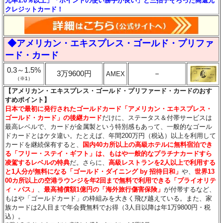
元率1.0％以上」「ポイントの使い勝手が良い」と三拍子そろった高還元
クレジットカード！
◆アメリカン・エキスプレス・ゴールド・プリファ
ード・カード
0.3～1.5%
3万9600円
－
AMEX
（※1）
【アメリカン・エキスプレス・ゴールド・プリファード・カードのおす
すめポイント】
日本で最初に発行されたゴールドカード「アメリカン・エキスプレス・
ゴールド・カード」の後継カード
だけに、ステータス＆付帯サービスは
最高レベルで、カードが金属製という特別感もあって、一般的なゴール
ドカードとはケタ違い。たとえば、年間200万円（税込）以上を利用して
カードを継続保有すると、
国内40カ所以上の高級ホテルに無料宿泊でき
る「フリー・ステイ・ギフト」は、もはや一般的なプラチナカードすら
凌駕するレベルの特典
だ。さらに、
高級レストランを2人以上で利用する
と1人分が無料になる「ゴールド・ダイニング by 招待日和」
や、
世界13
00カ所以上の空港ラウンジを年2回まで無料で利用できる「プライオリテ
ィ・パス」
、
最高補償額1億円の「海外旅行傷害保険」
が付帯するなど、
もはや「ゴールドカード」の枠組みを大きく飛び越えている。また、家
族カードは2人目まで年会費無料でお得（3人目以降は年1万9800円・税
込）。