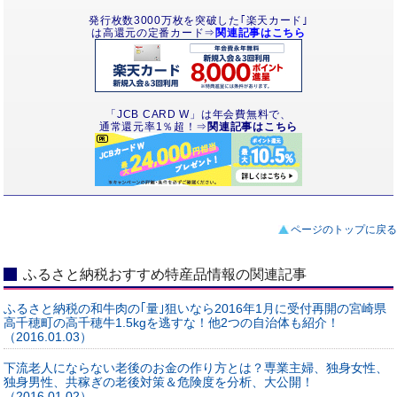
発行枚数3000万枚を突破した｢楽天カード｣
は高還元の定番カード⇒
関連記事はこちら
「JCB CARD W」は年会費無料で、
通常還元率1％超！⇒
関連記事はこちら
ページのトップに戻る
ふるさと納税おすすめ特産品情報の関連記事
ふるさと納税の和牛肉の｢量｣狙いなら2016年1月に受付再開の宮崎県
高千穂町の高千穂牛1.5kgを逃すな！他2つの自治体も紹介！
（2016.01.03）
下流老人にならない老後のお金の作り方とは？専業主婦、独身女性、
独身男性、共稼ぎの老後対策＆危険度を分析、大公開！
（2016.01.02）