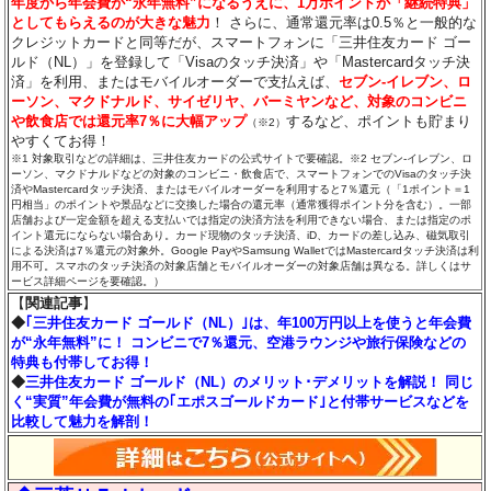
年度から年会費が“永年無料”になるうえに、1万ポイントが「継続特典」
としてもらえるのが大きな魅力
！ さらに、通常還元率は0.5％と一般的な
クレジットカードと同等だが、スマートフォンに「三井住友カード ゴー
ルド（NL）」を登録して「Visaのタッチ決済」や「Mastercardタッチ決
済」を利用、またはモバイルオーダーで支払えば、
セブン‐イレブン、ロ
ーソン、マクドナルド、サイゼリヤ、バーミヤンなど、対象のコンビニ
や飲食店では還元率7％に大幅アップ
するなど、ポイントも貯まり
（※2）
やすくてお得！
※1 対象取引などの詳細は、三井住友カードの公式サイトで要確認。※2 セブン‐イレブン、ロ
ーソン、マクドナルドなどの対象のコンビニ・飲食店で、スマートフォンでのVisaのタッチ決
済やMastercardタッチ決済、またはモバイルオーダーを利用すると7％還元（「1ポイント＝1
円相当」のポイントや景品などに交換した場合の還元率（通常獲得ポイント分を含む）。一部
店舗および一定金額を超える支払いでは指定の決済方法を利用できない場合、または指定のポ
イント還元にならない場合あり。カード現物のタッチ決済、iD、カードの差し込み、磁気取引
による決済は7％還元の対象外。Google PayやSamsung WalletではMastercardタッチ決済は利
用不可。スマホのタッチ決済の対象店舗とモバイルオーダーの対象店舗は異なる。詳しくはサ
ービス詳細ページを要確認。）
【
関連記事
】
◆
｢三井住友カード ゴールド（NL）｣は、年100万円以上を使うと年会費
が“永年無料”に！ コンビニで7％還元、空港ラウンジや旅行保険などの
特典も付帯してお得！
◆
三井住友カード ゴールド（NL）のメリット･デメリットを解説！ 同じ
く“実質”年会費が無料の｢エポスゴールドカード｣と付帯サービスなどを
比較して魅力を解剖！