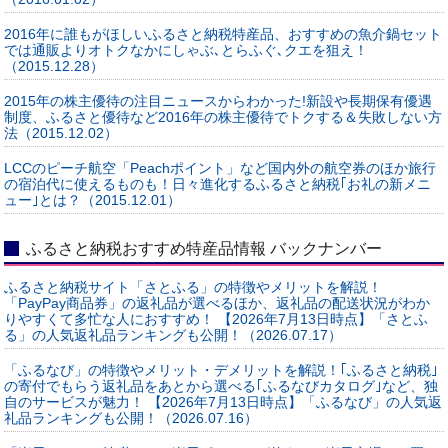
2016年に誰もがほしいふるさと納税特産品、おすすめの魚介鍋セット
では通販よりオトクなかにしゃぶ､とらふぐ､クエを狙え！
（2015.12.28）
2015年の株主優待の注目ニュースからわかった!新設や長期保有優遇
制度、ふるさと優待など2016年の株主優待でトクする＆失敗しない方
法（2015.12.02）
LCCのピーチ航空「Peachポイント」など国内外の航空券のほか旅行
の宿泊代に使えるものも！日々進化するふるさと納税｢お礼の新メニ
ュー｣とは？（2015.12.01）
ふるさと納税おすすめ特産品情報 バックナンバー
ふるさと納税サイト「さとふる」の特徴やメリットを解説！
「PayPay商品券」の返礼品が選べるほか、返礼品の配送状況がわか
りやすくて多忙な人におすすめ！ 【2026年7月13日時点】「さとふ
る」の人気返礼品ランキングも公開！（2026.07.17）
「ふるなび」の特徴やメリット・デメリットを解説！｢ふるさと納税｣
の寄付でもらう返礼品をあとから選べる｢ふるなびカタログ｣など、独
自のサービスが魅力！ 【2026年7月13日時点】「ふるなび」の人気返
礼品ランキングも公開！（2026.07.16）