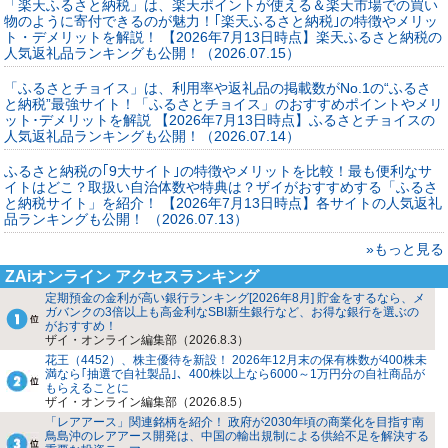
「楽天ふるさと納税」は、楽天ポイントが使える＆楽天市場での買い
物のように寄付できるのが魅力！｢楽天ふるさと納税｣の特徴やメリッ
ト・デメリットを解説！ 【2026年7月13日時点】楽天ふるさと納税の
人気返礼品ランキングも公開！（2026.07.15）
「ふるさとチョイス」は、利用率や返礼品の掲載数がNo.1の“ふるさ
と納税”最強サイト！「ふるさとチョイス」のおすすめポイントやメリ
ット･デメリットを解説 【2026年7月13日時点】ふるさとチョイスの
人気返礼品ランキングも公開！（2026.07.14）
ふるさと納税の｢9大サイト｣の特徴やメリットを比較！最も便利なサ
イトはどこ？取扱い自治体数や特典は？ザイがおすすめする「ふるさ
と納税サイト」を紹介！ 【2026年7月13日時点】各サイトの人気返礼
品ランキングも公開！ （2026.07.13）
»もっと見る
ZAiオンライン アクセスランキング
定期預金の金利が高い銀行ランキング[2026年8月] 貯金をするなら、メ
ガバンクの3倍以上も高金利なSBI新生銀行など、お得な銀行を選ぶの
がおすすめ！
ザイ・オンライン編集部（2026.8.3）
花王（4452）、株主優待を新設！ 2026年12月末の保有株数が400株未
満なら｢抽選で自社製品｣、400株以上なら6000～1万円分の自社商品が
もらえることに
ザイ・オンライン編集部（2026.8.5）
「レアアース」関連銘柄を紹介！ 政府が2030年頃の商業化を目指す南
鳥島沖のレアアース開発は、中国の輸出規制による供給不足を解決する