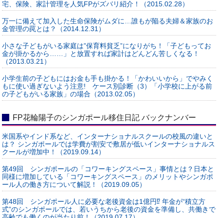
宅、保険、家計管理を人気FPがズバリ紹介！（2015.02.28）
万一に備えて加入した生命保険がムダに…誰もが陥る夫婦＆家族のお
金管理の罠とは？（2014.12.31）
小さな子どもがいる家庭は”保育料貧乏”になりがち！「子どもってお
金が掛かるから……」と放置すれば家計はどんどん苦しくなる！
（2013.03.21）
小学生前の子どもにはお金も手も掛かる！「かわいいから」でやみく
もに使い過ぎないよう注意! ケース別診断（3）「小学校に上がる前
の子どもがいる家族」の場合（2013.02.05）
FP花輪陽子のシンガポール移住日記 バックナンバー
米国系やインド系など、インターナショナルスクールの校風の違いと
は？ シンガポールでは学費が割安で敷居が低いインターナショナルス
クールが増加中！（2019.09.14）
第49回 シンガポールの「コワーキングスペース」事情とは？日本と
同様に増加している「コワーキングスペース」のメリットやシンガポ
ール人の働き方について解説！（2019.09.05）
第48回 シンガポール人に必要な老後資金は1億円⁉ 年金が“積立方
式”のシンガポールでは、若いうちから老後の資金を準備し、共働きで
高齢でも働くのが当たり前！（2019.07.17）