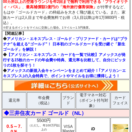
00カ所以上の空港ラウンジを年2回まで無料で利用できる「プライオリテ
ィ・パス」
、
最高補償額1億円の「海外旅行傷害保険」
が付帯するなど、
もはや「ゴールドカード」の枠組みを大きく飛び越えている。また、家
族カードは2人目まで年会費無料でお得（3人目以降は年1万9800円・税
込）。
※貯まるポイントをマイルに交換した場合。1マイル＝1.5円換算。
【関連記事】
◆
アメリカン・エキスプレス・ゴールド・プリファード・カードは“プラ
チナ”を超える“ゴールド”！ 日本初のゴールドカードを受け継ぐ「新生
ゴールド」を解説！
◆
【アメリカン・エキスプレス・カードを一覧で比較】アメックスが発
行する15枚のカードの年会費や特典、還元率を比較して、自分にピッタ
リの1枚を探そう！
◆
アメックスの新規入会キャンペーンをまとめて紹介！｢アメリカン･エ
キスプレス｣の入会特典で、ポイントやマイルをお得に獲得しよう！
電子マネー対応
年会費
ブラン
カード
還元率
（ポイント付与対
（税込）
ド
フェイス
象）
◆三井住友カード ゴールド（NL）
5500円
0.5～7.
（ただし、年100万円以
VISA
iD
上の
Master
0％