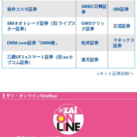
SMBC日興証
岩井コスモ証券
SBI証券
券
SBIネオトレード証券（旧:ライブス
GMOクリッ
立花証券
ター証券）
ク証券
マネックス
DMM.com証券「DMM株」
松井証券
証券
三菱UFJ eスマート証券（旧:auカ
楽天証券
ブコム証券）
»ネット証券比較へ
ザイ・オンラインSiteMap