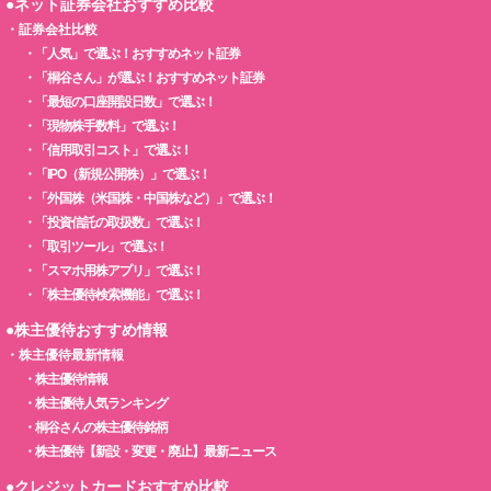
●ネット証券会社おすすめ比較
・
証券会社比較
・
「人気」で選ぶ！おすすめネット証券
・
「桐谷さん」が選ぶ！おすすめネット証券
・
「最短の口座開設日数」で選ぶ！
・
「現物株手数料」で選ぶ！
・
「信用取引コスト」で選ぶ！
・
「IPO（新規公開株）」で選ぶ！
・
「外国株（米国株・中国株など）」で選ぶ！
・
「投資信託の取扱数」で選ぶ！
・
「取引ツール」で選ぶ！
・
「スマホ用株アプリ」で選ぶ！
・
「株主優待検索機能」で選ぶ！
●株主優待おすすめ情報
・
株主優待最新情報
・
株主優待情報
・
株主優待人気ランキング
・
桐谷さんの株主優待銘柄
・
株主優待【新設・変更・廃止】最新ニュース
●クレジットカードおすすめ比較