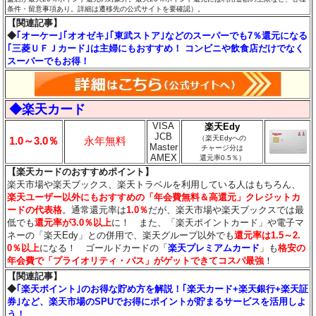
条件・留意事項あり。詳細は遷移先の公式サイトを要確認）。
【関連記事】
◆
｢オーケー｣｢オオゼキ｣｢東武ストア｣などのスーパーでも7％還元になる
｢三菱ＵＦＪカード｣は主婦にもおすすめ！ コンビニや飲食店だけでなく
スーパーでもお得！
◆楽天カード
VISA
楽天Edy
JCB
（楽天Edyへの
1.0～3.0％
永年無料
Master
チャージ分は
AMEX
還元率0.5％）
【楽天カードのおすすめポイント】
楽天市場や楽天ブックス、楽天トラベルを利用している人はもちろん、
楽天ユーザー以外にもおすすめの「年会費無料＆高還元」クレジットカ
ードの代表格
。通常還元率は
1.0％
だが、楽天市場や楽天ブックスでは最
低でも
還元率が3.0％
以上
に！ また、「楽天ポイントカード」や電子マ
ネーの「楽天Edy」との併用で、楽天グループ以外でも
還元率は1.5～2.
0％以上
になる！ ゴールドカードの「
楽天プレミアムカード
」も
格安の
年会費で「プライオリティ・パス」がゲットできてコスパ最強
！
【関連記事】
◆
｢楽天ポイント｣のお得な貯め方を解説！｢楽天カード+楽天銀行+楽天証
券｣など、楽天市場のSPUでお得にポイントが貯まるサービスを活用しよ
う！