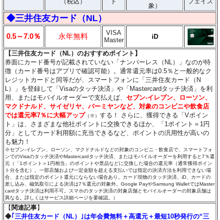
（税込）
ド
フェイス
象）
◆三井住友カード（NL）
VISA
0.5～7.0％
永年無料
iD
Master
【三井住友カード（NL）のおすすめポイント】
券面にカード番号が記載されていない「ナンバーレス（NL）」なのが特
徴（カード番号はアプリで確認可能）。通常還元率は0.5％と一般的なク
レジットカードと同等だが、スマートフォンに「三井住友カード（N
L）」を登録して「Visaのタッチ決済」や「Mastercardタッチ決済」を利
用、またはモバイルオーダーで支払えば、
セブン‐イレブン、ローソン、
マクドナルド、サイゼリヤ、バーミヤンなど、対象のコンビニや飲食店
では還元率7％に大幅アップ
する！ さらに、獲得できる「Vポイン
（※）
ト」は、さまざまな他社ポイントに交換できるほか、「1ポイント＝1円
分」としてカード利用額に充当できるなど、ポイントの汎用性が高いの
も魅力！
※セブン‐イレブン、ローソン、マクドナルドなどの対象のコンビニ・飲食店で、スマートフォ
ンでのVisaのタッチ決済やMastercardタッチ決済、またはモバイルオーダーを利用すると7％還
元（「1ポイント＝1円相当」のポイントや景品などに交換した場合の還元率（通常獲得ポイン
ト分を含む）。一部店舗および一定金額を超える支払いでは指定の決済方法を利用できない場
合、または指定のポイント還元にならない場合あり。カード現物のタッチ決済、iD、カードの
差し込み、磁気取引による決済は7％還元の対象外。Google PayやSamsung WalletではMaster
cardタッチ決済は利用不可。スマホのタッチ決済の対象店舗とモバイルオーダーの対象店舗は
異なる。詳しくはサービス詳細ページを要確認。）
【
関連記事
】
◆
｢三井住友カード（NL）｣は年会費無料＋高還元＋最短10秒発行の“三