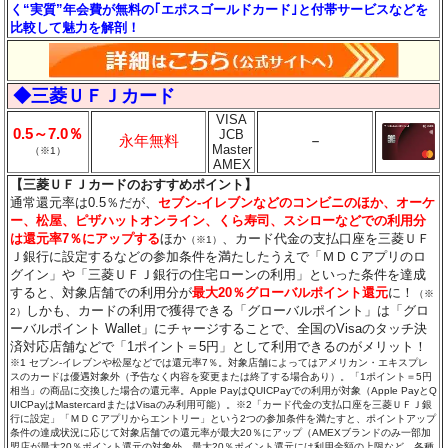
く“実質”年会費が無料の｢エポスゴールドカード｣と付帯サービスなどを
比較して魅力を解剖！
◆三菱ＵＦＪカード
VISA
0.5～7.0％
JCB
永年無料
－
Master
（※1）
AMEX
【三菱ＵＦＪカードのおすすめポイント】
通常還元率は0.5％だが、
セブン‐イレブンなどのコンビニのほか、オーケ
ー、松屋、ピザハットオンライン、くら寿司、スシローなどでの利用分
は還元率7％にアップする
ほか
、カード代金の支払口座を三菱ＵＦ
（※1）
Ｊ銀行に設定するなどの参加条件を満たしたうえで「ＭＤＣアプリのロ
グイン」や「三菱ＵＦＪ銀行の住宅ローンの利用」といった条件を達成
すると、対象店舗での利用分が
最大20％グローバルポイント還元
に！
（※
しかも、カードの利用で獲得できる「グローバルポイント」は「グロ
2）
ーバルポイント Wallet」にチャージすることで、全国のVisaのタッチ決
済対応店舗などで「1ポイント＝5円」として利用できるのがメリット！
※1 セブン‐イレブンや松屋などでは還元率7％。対象店舗によってはアメリカン・エキスプレ
スのカードは優遇対象外（予告なく内容を変更または終了する場合あり）。「1ポイント＝5円
相当」の商品に交換した場合の還元率。Apple PayはQUICPayでの利用が対象（Apple PayとQ
UICPayはMastercardまたはVisaのみ利用可能）。※2「カード代金の支払口座を三菱ＵＦＪ銀
行に設定」「ＭＤＣアプリからエントリー」という2つの参加条件を満たすと、ポイントアップ
条件の達成状況に応じて対象店舗での還元率が最大20％にアップ（AMEXブランドのみ一部加
盟店が最大20％ポイント還元の対象外。最大20％ポイント還元には利用金額の上限など、各種