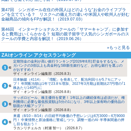
第47回 シンガポール在住の外国人はどのような”お金のライフプラ
ン”を立てている？ リスクへの備え方の違いや米国人や欧州人が好む
金融商品の傾向をFPが解説！（2019.07.03）
第46回 インターナショナルスクールの「サマーキャンプ」に参加す
ると費用はいくらかかる？ 短期の親子留学で人気のシンガポールのス
クールの学費と内容を解説！（2019.06.26）
»もっと見る
ZAiオンライン アクセスランキング
定期預金の金利が高い銀行ランキング[2026年8月] 貯金をするなら、メ
ガバンクの3倍以上も高金利なSBI新生銀行など、お得な銀行を選ぶの
がおすすめ！
ザイ・オンライン編集部（2026.8.3）
日本触媒（4114）、「増配」を発表して、配当利回りが5.7％にアッ
プ！ 年間配当額は1年で23.8％増加、2027年3月期は前期比27円増の｢1
株あたり140円｣に
ザイ・オンライン編集部（2026.8.8）
サッポロビール、株主優待を変更！ 1年以上の継続保有は必須だが、権
利獲得に必要な最低投資額は5分の1になり、3年以上保有時の優待品の
額面が大幅アップ！
ザイ・オンライン編集部（2026.8.8）
来週（8/10～8/14）の日経平均株価の予想レンジは6万3000～6万9000
円！ 中東情勢と原油価格に警戒しつつ、調整一巡のAI･半導体関連の押
し目を狙おう！
ラカンリチェルカ（村瀬 智一）（2026.8.7）