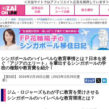
証券会社
クレジット
株主優待
比較
カード比較
トップ
＞
節約・貯金[2026年]
＞
FP花輪陽子のシンガポール移住日記
＞ シンガポールのハイレベ
ルな教育事情とは？日本を凌ぐ「アジアのエリート」を輩出するシンガポールの学校の種類や教育
費を紹介！
シンガポールのハイレベルな教育事情とは？日本を凌
ぐ「アジアのエリート」を輩出するシンガポールの学
校の種類や教育費を紹介！
【第5回】 2016年2月18日公開（2022年3月29日更
新）
ジム・ロジャーズもわが子に教育を受けさせる
シンガポールのハイレベルな教育環境とは？