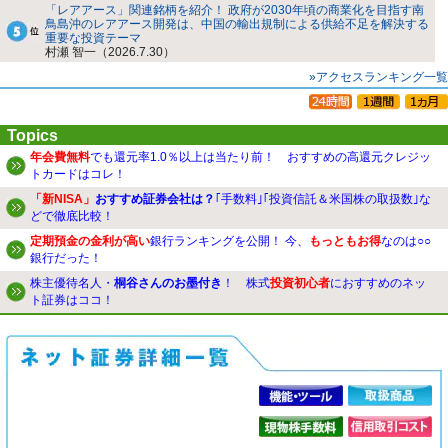
「レアアース」関連銘柄を紹介！ 政府が2030年頃の商業化を目指す南
鳥島沖のレアアース開発は、中国の輸出規制による供給不足を解決する
重要な投資テーマ
村瀬 智一（2026.7.30）
»アクセスランキング一覧
Topics
年会費無料
でも還元率1.0％以上は当たり前！ おすすめの高還元クレジッ
トカードはコレ！
「新NISA」
おすすめ証券会社は？
｢手数料｣｢投資信託＆米国株の取扱数｣な
どで徹底比較！
定期預金の金利が高い
銀行ランキングを公開！ 今、
もっともお得
なのは○○
銀行だった！
株主優待名人・
桐谷さんのお墨付き
！ 株式
投資初心者
におすすめのネッ
ト証券はココ！