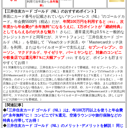
利用で次年度から
永年無
料
）
【三井住友カード ゴールド（NL）のおすすめポイント】
券面にカード番号が記載されていない“ナンバーレス（NL）”のゴールドカ
ード。年会費5500円（税込）だが、
年間100万円を利用すると
、次
（※1）
年度から年会費が“永年無料”になるうえに、1万ポイントが「継続特典」
としてもらえるのが大きな魅力
！ さらに、通常還元率は0.5％と一般的な
クレジットカードと同等だが、スマートフォンに「三井住友カード ゴー
ルド（NL）」を登録して「Visaのタッチ決済」や「Mastercardタッチ決
済」を利用、またはモバイルオーダーで支払えば、
セブン‐イレブン、ロ
ーソン、マクドナルド、サイゼリヤ、バーミヤンなど、対象のコンビニ
や飲食店では還元率7％に大幅アップ
するなど、ポイントも貯まり
（※2）
やすくてお得！
※1 対象取引などの詳細は、三井住友カードの公式サイトで要確認。※2 セブン‐イレブン、ロ
ーソン、マクドナルドなどの対象のコンビニ・飲食店で、スマートフォンでのVisaのタッチ決
済やMastercardタッチ決済、またはモバイルオーダーを利用すると7％還元（「1ポイント＝1
円相当」のポイントや景品などに交換した場合の還元率（通常獲得ポイント分を含む）。一部
店舗および一定金額を超える支払いでは指定の決済方法を利用できない場合、または指定のポ
イント還元にならない場合あり。カード現物のタッチ決済、iD、カードの差し込み、磁気取引
による決済は7％還元の対象外。Google PayやSamsung WalletではMastercardタッチ決済は利
用不可。スマホのタッチ決済の対象店舗とモバイルオーダーの対象店舗は異なる。詳しくはサ
ービス詳細ページを要確認。）
【
関連記事
】
◆
｢三井住友カード ゴールド（NL）｣は、年100万円以上を使うと年会費
が“永年無料”に！ コンビニで7％還元、空港ラウンジや旅行保険などの
特典も付帯してお得！
◆
三井住友カード ゴールド（NL）のメリット･デメリットを解説！ 同じ