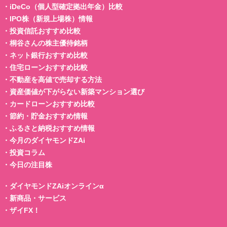
・
iDeCo（個人型確定拠出年金）比較
・
IPO株（新規上場株）情報
・
投資信託おすすめ比較
・
桐谷さんの株主優待銘柄
・
ネット銀行おすすめ比較
・
住宅ローンおすすめ比較
・
不動産を高値で売却する方法
・
資産価値が下がらない新築マンション選び
・
カードローンおすすめ比較
・
節約・貯金おすすめ情報
・
ふるさと納税おすすめ情報
・
今月のダイヤモンドZAi
・
投資コラム
・
今日の注目株
・
ダイヤモンドZAiオンラインα
・
新商品・サービス
・
ザイFX！