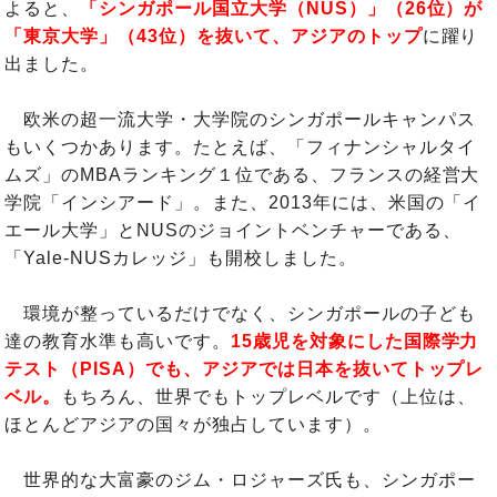
よると、
「シンガポール国立大学（NUS）」（26位）が
「東京大学」（43位）を抜いて、アジアのトップ
に躍り
出ました。
欧米の超一流大学・大学院のシンガポールキャンパス
もいくつかあります。たとえば、「フィナンシャルタイ
ムズ」のMBAランキング１位である、フランスの経営大
学院「インシアード」。また、2013年には、米国の「イ
エール大学」とNUSのジョイントベンチャーである、
「Yale-NUSカレッジ」も開校しました。
環境が整っているだけでなく、シンガポールの子ども
達の教育水準も高いです。
15歳児を対象にした国際学力
テスト（PISA）でも、アジアでは日本を抜いてトップレ
ベル。
もちろん、世界でもトップレベルです（上位は、
ほとんどアジアの国々が独占しています）。
世界的な大富豪のジム・ロジャーズ氏も、シンガポー