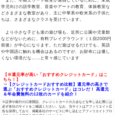
また、早期エリート教育が過熱しているために、未就
学児向けの語学教室、音楽やアートの教育、体操教室な
どさまざまな教室があり、主に中華系や欧米系の子供た
ちは、さまざまなクラスを受けています。
より小さな子ども達の遊び場も、近所に公園や児童館
などがないために、有料プレイグラウンド（１回2000円
前後）が中心になります。ただ遊ばせるだけでも、英語
や中国語に触れる機会はあるのですが、お財布には優し
くない環境だな……と常々感じています
【※還元率が高い「おすすめクレジットカード」はこ
ちら！】
⇒
【クレジットカードおすすめ比較】還元率の高さで
選ぶ「おすすめクレジットカード」はコレだ！ 高還元
＆年会費無料の12枚のカードを紹介！
※証券や銀行の口座開設、クレジットカードの入会などを申し込む際には
必ず各社のサイトをご確認ください。なお、当サイトはアフィリエイト広
告を採用しており、掲載各社のサービスに申し込むとアフィリエイトプロ