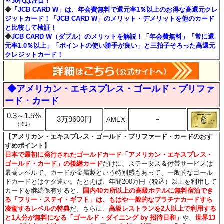
～30代は注目！
◆
「JCB CARD W」は、年会費無料で還元率1％以上のお得な高還元クレ
ジットカード！「JCB CARD W」のメリット・デメリットを他のカード
と比較して検証！
◆
JCB CARD W（ダブル）のメリットを解説！「年会費無料」「常に還
元率1.0％以上」「ポイントの使い勝手が良い」と三拍子そろった高還元
クレジットカード！
◆アメリカン・エキスプレス・ゴールド・プリファ
ード・カード
0.3～1.5%
3万9600円
－
AMEX
（※1）
【アメリカン・エキスプレス・ゴールド・プリファード・カードのおす
すめポイント】
日本で最初に発行されたゴールドカード「アメリカン・エキスプレス・
ゴールド・カード」の後継カード
だけに、ステータス＆付帯サービスは
最高レベルで、カードが金属製という特別感もあって、一般的なゴール
ドカードとはケタ違い。たとえば、年間200万円（税込）以上を利用して
カードを継続保有すると、
国内40カ所以上の高級ホテルに無料宿泊でき
る「フリー・ステイ・ギフト」は、もはや一般的なプラチナカードすら
凌駕するレベルの特典
だ。さらに、
高級レストランを2人以上で利用する
と1人分が無料になる「ゴールド・ダイニング by 招待日和」
や、
世界13