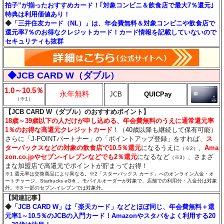
拍子”が揃ったおすすめカード！｢対象コンビニ＆飲食店で最大7％還元｣
特典は利用価値あり！
◆
「三井住友カード（NL）」は、年会費無料＆対象コンビニや飲食店で
還元率7％のお得なクレジットカード！カード情報を記載していないので
セキュリティも抜群
◆JCB CARD W（ダブル）
1.0～10.5％
永年無料
JCB
QUICPay
（※1）
【JCB CARD W（ダブル）のおすすめポイント】
18歳～39歳以下の人だけが申し込める、年会費無料のうえに通常還元率
1％のお得な高還元クレジットカード
！（40歳以降も継続して保有可能）
さらに「J-POINTパートナー」の「ポイントアップ登録」をすれば、
ス
ターバックスなどの対象の飲食店で10.5％還元
になるうえに
、
Ama
（※2）
zon.co.jpやセブン‐イレブンなどでも2％還元
になるなど
、さまざ
（※3）
まな加盟店で高還元でポイントが貯まってお得！
※1 還元率は交換商品により異なる。※2「スターバックス カード」へのオンライン入金・オ
ートチャージ、Starbucks eGift 、モバイルオーダーが対象で、店舗での利用分・入金分は対象
外。※3 一部のセブン‐イレブンでは対象外。
【関連記事】
◆
「JCB CARD W」は「楽天カード」などとほぼ同じ、年会費無料＋還
元率1～10.5％のJCBの入門カード！Amazonやスタバをよく利用する20