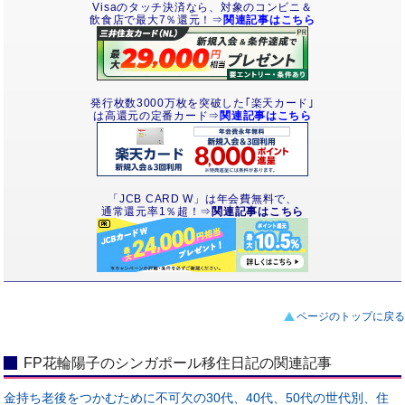
Visaのタッチ決済なら、対象のコンビニ＆
飲食店で最大7％還元！⇒
関連記事はこちら
発行枚数3000万枚を突破した｢楽天カード｣
は高還元の定番カード⇒
関連記事はこちら
「JCB CARD W」は年会費無料で、
通常還元率1％超！⇒
関連記事はこちら
ページのトップに戻る
FP花輪陽子のシンガポール移住日記の関連記事
金持ち老後をつかむために不可欠の30代、40代、50代の世代別、住