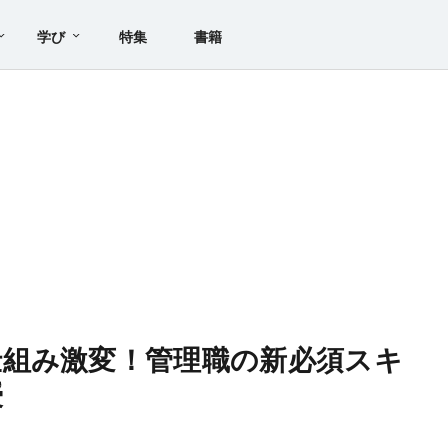
学び
特集
書籍
組み激変！管理職の新必須スキ
授