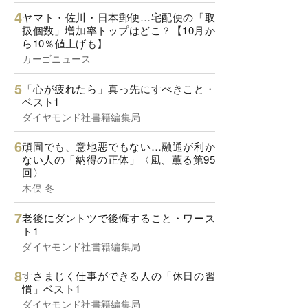
ヤマト・佐川・日本郵便…宅配便の「取
扱個数」増加率トップはどこ？【10月か
ら10％値上げも】
カーゴニュース
「心が疲れたら」真っ先にすべきこと・
ベスト1
ダイヤモンド社書籍編集局
頑固でも、意地悪でもない…融通が利か
ない人の「納得の正体」〈風、薫る第95
回〉
木俣 冬
老後にダントツで後悔すること・ワース
ト1
ダイヤモンド社書籍編集局
すさまじく仕事ができる人の「休日の習
慣」ベスト1
ダイヤモンド社書籍編集局