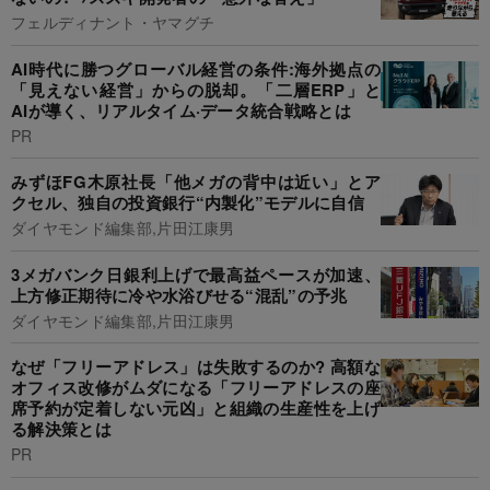
フェルディナント・ヤマグチ
AI時代に勝つグローバル経営の条件:海外拠点の
「見えない経営」からの脱却。「二層ERP」と
AIが導く、リアルタイム·データ統合戦略とは
PR
みずほFG木原社長「他メガの背中は近い」とア
クセル、独自の投資銀行“内製化”モデルに自信
ダイヤモンド編集部,片田江康男
3メガバンク日銀利上げで最高益ペースが加速、
上方修正期待に冷や水浴びせる“混乱”の予兆
ダイヤモンド編集部,片田江康男
なぜ「フリーアドレス」は失敗するのか? 高額な
オフィス改修がムダになる「フリーアドレスの座
席予約が定着しない元凶」と組織の生産性を上げ
る解決策とは
PR