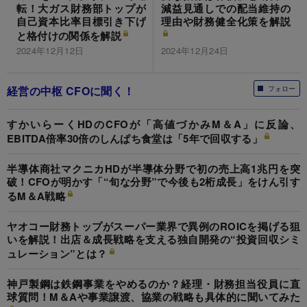
転！大ガス財務部トップが
減益見通しでの配当維持の
自己資本比率目標引き下げ
理由や財務健全化策を解説
と格付けの関係を解説
2024年12月12日
2024年12月24日
経営の中枢 CFOに聞く！
フォロー
すかいらーくHDのCFOが「高値づかみM＆A」に反論、
EBITDA倍率30倍のしんぱち食堂は「5年で回収する」
半導体商社マクニカHDが半導体分野で初の売上高1兆円を突
破！CFOが明かす「“旬な分野”で今後も2桁成長」をけん引す
るM＆A戦略
ヤオコー財務トップがスーパー業界で異例のROICを掲げる狙
いを解説！出店＆成長戦略を支える独自開発の“投資回収シミ
ュレーション”とは？
神戸製鋼は鉄鋼事業をやめるのか？経理・財務担当役員に直
球質問！M＆Aや事業譲渡、協業の戦略も具体的に聞いてみた