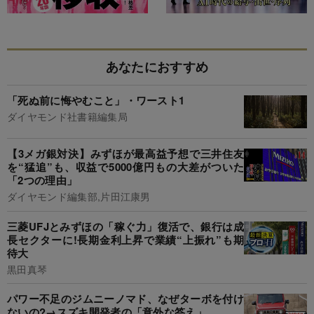
あなたにおすすめ
「死ぬ前に悔やむこと」・ワースト1
ダイヤモンド社書籍編集局
【3メガ銀対決】みずほが最高益予想で三井住友
を“猛追”も、収益で5000億円もの大差がついた
「2つの理由」
ダイヤモンド編集部,片田江康男
三菱UFJとみずほの「稼ぐ力」復活で、銀行は成
長セクターに!長期金利上昇で業績“上振れ”も期
待大
黒田真琴
パワー不足のジムニーノマド、なぜターボを付け
ないの?→スズキ開発者の「意外な答え」