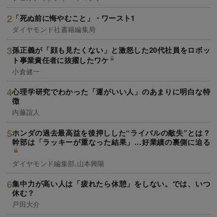
「死ぬ前に悔やむこと」・ワースト1
ダイヤモンド社書籍編集局
孫正義が「顔も見たくない」と激怒した20代社員をロボッ
ト事業責任者に抜擢したワケ
小倉健一
心理学研究でわかった「運がいい人」のあまりに明白な特
徴
内藤誼人
ホンダの過去最高益を後押しした“ライバルの敵失”とは？
幹部は「ラッキーが重なった結果」…好業績の裏側に迫る
ダイヤモンド編集部,山本興陽
集中力が高い人は「疲れたら休憩」をしない。では、いつ
休む？
戸田大介