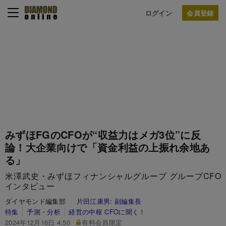
ログイン
みずほFGのCFOが“収益力はメガ3位”に反
論！大企業向けで「資金利益の上振れ余地あ
る」
米澤武史・みずほフィナンシャルグループ グループCFO
インタビュー
ダイヤモンド編集部
片田江康男:
副編集長
特集
予測・分析
経営の中枢 CFOに聞く！
2024年12月16日 4:50
有料会員限定