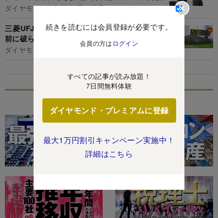
ダイヤモンド編集部,片田江康男
続きを読むには会員登録が必要です。
三菱UFJFG首脳人事「新トップ4」誕生へ、5年
前に破られかけた“不文律”が復活
会員の方は
ログイン
ダイヤモンド編集部,片田江康男
すべての記事が読み放題！
7日間無料体験
特集
ダイヤモンド・プレミアムに登録
最大1万円割引キャンペーン実施中！
詳細はこちら