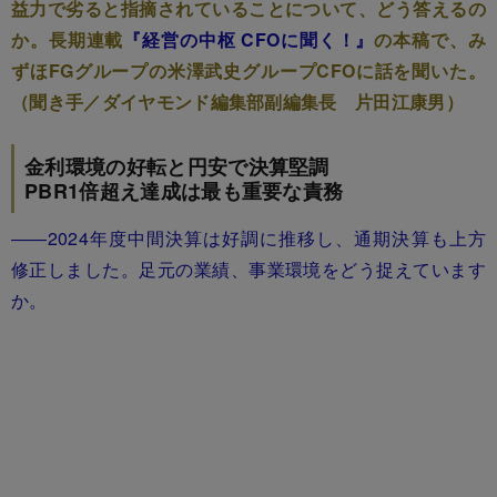
益力で劣ると指摘されていることについて、どう答えるの
か。長期連載
『経営の中枢 CFOに聞く！』
の本稿で、み
ずほFGグループの米澤武史グループCFOに話を聞いた。
（聞き手／ダイヤモンド編集部副編集長 片田江康男）
金利環境の好転と円安で決算堅調
PBR1倍超え達成は最も重要な責務
――2024年度中間決算は好調に推移し、通期決算も上方
修正しました。足元の業績、事業環境をどう捉えています
か。