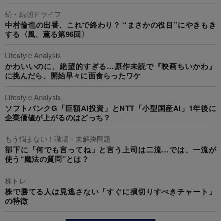
続・続朝ドライフ
中村倫也の出番、これで終わり？ “まさかの役目”にやきもき
する〈風、薫る第96回〉
Lifestyle Analysis
かわいいのに、絶望的すぎる…原作未読で『映画ちいかわ』
に挑んだら、開始早々に面食らったワケ
Lifestyle Analysis
ソフトバンクG「巨額AI投資」とNTT「小型国産AI」1年後に
企業価値が上がるのはどっち？
もう悩まない！職場・未解決問題
部下に「何でも言ってね」と言う上司は二流…では、一流が
使う“魔法の質問”とは？
株トレ
株で勝てる人は見逃さない「すぐに損切りすべきチャート」
の特徴