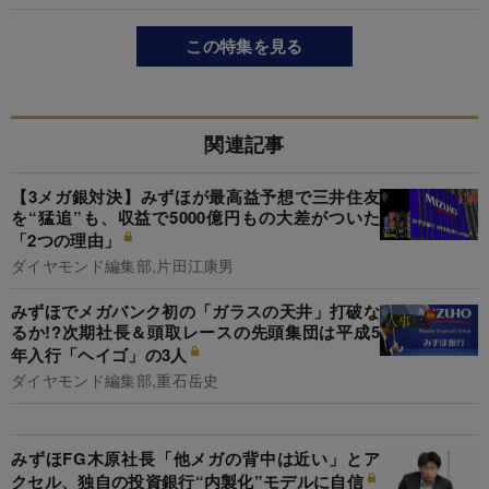
この特集を見る
関連記事
【3メガ銀対決】みずほが最高益予想で三井住友
を“猛追”も、収益で5000億円もの大差がついた
「2つの理由」
ダイヤモンド編集部,片田江康男
みずほでメガバンク初の「ガラスの天井」打破な
るか!?次期社長＆頭取レースの先頭集団は平成5
年入行「ヘイゴ」の3人
ダイヤモンド編集部,重石岳史
みずほFG木原社長「他メガの背中は近い」とア
クセル、独自の投資銀行“内製化”モデルに自信