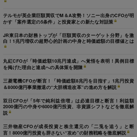
テルモが英企業巨額買収でM＆A攻勢！ソニー出身のCFOが明
かす「案件選定の5条件」と投資家との新たな対話策
JR東日本の財務トップが「巨額買収のターゲット分野」を激
白！1兆円増収の超野心的計画の中身と時価総額の目標値とは
丸紅CFOが「時価総額10兆円達成」へ覚悟を表明！異例目標
を掲げた理由と達成への具体策を開陳
三菱電機CFOが断言！「時価総額8兆円を目指す」1兆円投資
＆8000億円事業撤退の“大胆構造改革”の進め方を解説
双日CFOが「5年で純利益倍増」は必達目標と断言！利益額
2000億円の中身や6000億円投資、非資源シフトなどを徹底解
説
三井物産CFOが成長投資と株主還元の「二兎を追う」と断
言！8000億円投資も辞さない“攻め”の財務戦略を徹底解説