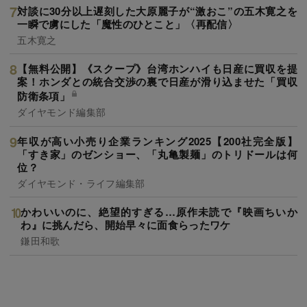
対談に30分以上遅刻した大原麗子が“激おこ”の五木寛之を
一瞬で虜にした「魔性のひとこと」〈再配信〉
五木寛之
【無料公開】《スクープ》台湾ホンハイも日産に買収を提
案！ホンダとの統合交渉の裏で日産が滑り込ませた「買収
防衛条項」
ダイヤモンド編集部
年収が高い小売り企業ランキング2025【200社完全版】
「すき家」のゼンショー、「丸亀製麺」のトリドールは何
位？
ダイヤモンド・ライフ編集部
かわいいのに、絶望的すぎる…原作未読で『映画ちいか
わ』に挑んだら、開始早々に面食らったワケ
鎌田和歌