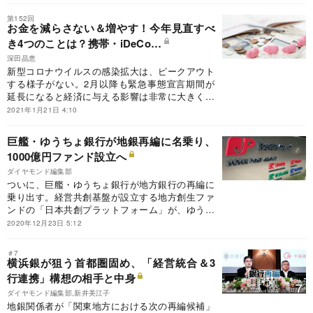
くのか。
第152回
お金を減らさない＆増やす！今年見直すべ
き4つのことは？携帯・iDeCo…
深田晶恵
新型コロナウイルスの感染拡大は、ピークアウト
する様子がない。2月以降も緊急事態宣言期間が
延長になると経済に与える影響は非常に大きくな
るため、勤務先の業績や自分の収入面で不安を感
2021年1月21日 4:10
じる人は少なくないだろう。このような状況下で
も自分でできることはある。今回は、わが家のお
巨艦・ゆうちょ銀行が地銀再編に名乗り、
金を減らさない＆増やすためのテクニックを四つ
1000億円ファンド設立へ
紹介しよう。
ダイヤモンド編集部
ついに、巨艦・ゆうちょ銀行が地方銀行の再編に
乗り出す。経営共創基盤が設立する地方創生ファ
ンドの「日本共創プラットフォーム」が、ゆうち
ょ銀を中心とする金融機関に出資を募り、地銀を
2020年12月23日 5:12
含む地方の中堅・中小企業に資金を投入する。本
稿では、当ファンドの規模や役員体制など、その
＃7
具体的な中身を詳報する。
横浜銀が狙う首都圏固め、「経営統合＆3
行連携」構想の相手と中身
ダイヤモンド編集部,新井美江子
地銀関係者が「関東地方における次の再編候補」