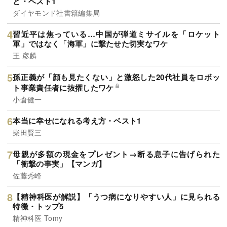
と・ベスト1
ダイヤモンド社書籍編集局
習近平は焦っている…中国が弾道ミサイルを「ロケット
軍」ではなく「海軍」に撃たせた切実なワケ
王 彦麟
孫正義が「顔も見たくない」と激怒した20代社員をロボッ
ト事業責任者に抜擢したワケ
小倉健一
本当に幸せになれる考え方・ベスト1
柴田賢三
母親が多額の現金をプレゼント→断る息子に告げられた
「衝撃の事実」【マンガ】
佐藤秀峰
【精神科医が解説】「うつ病になりやすい人」に見られる
特徴・トップ5
精神科医 Tomy