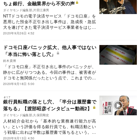
ちょ銀行、金融業界から不安の声
ダイヤモンド編集部,片田江康男
NTTドコモの電子決済サービス「ドコモ口座」を
悪用した預金不正引き出し事件は、急成長・急拡
大を遂げてきた電子決済サービス事業者をはじめ
とした関連企業に強烈な逆風をもたらした。その
2020年9月26日 4:52
一方で、銀行を含めた関連する企業からは、邦銀
最大規模の顧客基盤を抱えるゆうちょ銀行のセキ
ドコモ口座パニック拡大、他人事ではない
ュリティーに対する姿勢を、不安視する声が漏れ
「本当に怖い落とし穴」
ている。
鈴木貴博
「ドコモ口座」不正引き出し事件のパニックが、
静かに広がりつつある。今回の事件は、被害者が
ドコモと無関係だったという点で、これまでのサ
イバー犯罪とは異なる。なぜこんな事件に巻き込
2020年9月18日 5:00
まれるのか。お金は補填してもらえるのか。気に
なる「落とし穴」を解説する。
＃17
銀行員転職の落とし穴、「半分は履歴書で
落ちる」【渡部昭彦インタビュー動画2】
ダイヤモンド編集部,久保田剛史
人材紹介会社から「基本的な業務遂行能力が高
い」という評価を得る銀行員でも、転職活動とい
う戦場に出れば半数は履歴書で落ちるという。あ
またの転職する銀行員を見てきた渡部昭彦氏が、
2020年9月13日 4:50