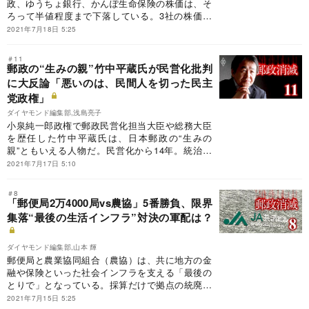
政、ゆうちょ銀行、かんぽ生命保険の株価は、そ
ろって半値程度まで下落している。3社の株価が
上昇に転じる余地はあるのか。民営化・上場を経
2021年7月18日 5:25
験した他の旧公社、JR東日本、NTTと比較して、
日本郵政の構造問題をあぶり出す。
＃11
郵政の“生みの親”竹中平蔵氏が民営化批判
に大反論「悪いのは、民間人を切った民主
党政権」
ダイヤモンド編集部,浅島亮子
小泉純一郎政権で郵政民営化担当大臣や総務大臣
を歴任した竹中平蔵氏は、日本郵政の“生みの
親”ともいえる人物だ。民営化から14年。統治不
全に陥っている日本郵政グループの「問題の病
2021年7月17日 5:10
巣」はどこにあるのか。郵政民営化の旗振り役を
直撃した。
＃8
「郵便局2万4000局vs農協」5番勝負、限界
集落“最後の生活インフラ”対決の軍配は？
ダイヤモンド編集部,山本 輝
郵便局と農業協同組合（農協）は、共に地方の金
融や保険といった社会インフラを支える「最後の
とりで」となっている。採算だけで拠点の統廃合
が進めば、たちまちその地域住民の利便性が失わ
2021年7月15日 5:25