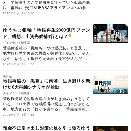
として固唾をのんで動向を見守っていた孤高の地
銀、群馬銀行がTSUBASAアライアンスへの参加
を決めた。覇権争い上、これを機に関東の地銀
2020年11月18日 5:10
は、さらなる再編に動く可能性が高い。中でも“地
銀トップ”である横浜銀行は、いよいよ首都圏固め
＃1
に乗り出しそうだ。
ゆうちょ銀軸「地銀再生2000億円ファン
ド」構想、出資先候補4行とは？
ダイヤモンド編集部
菅義偉首相が「再編も一つの選択肢」と言及し、
地方銀行界で再編の思惑が顕在化し始めた。そん
な中、ゆうちょ銀行や元金融庁長官が絡んだ、新
地銀連合の思案が水面下で練られていた。
2020年11月16日 5:20
予告編
地銀再編の「黒幕」に肉薄、生き残りを懸
けた6大再編シナリオが始動
ダイヤモンド編集部
菅政権発足で地銀再編の山が動き始めようとして
いる。コロナ禍で地域経済の衰退に拍車が掛かる
中、地方銀行の「数が多過ぎる」（菅義偉首相）
ことは自明で、再編圧力が強まるのは必至だ。そ
2020年11月16日 4:45
のトリガーを引く「黒幕」は一体誰か。
預金不正引き出し対策の足を引っ張るゆう