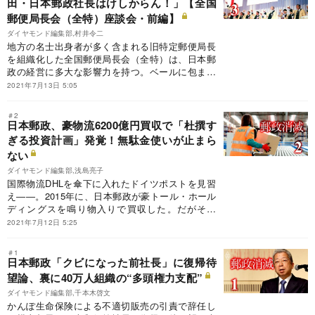
田・日本郵政社長はけしからん！」【全国
郵便局長会（全特）座談会・前編】
ダイヤモンド編集部,村井令二
地方の名士出身者が多く含まれる旧特定郵便局長
を組織化した全国郵便局長会（全特）は、日本郵
政の経営に多大な影響力を持つ。ベールに包まれ
た全特幹部たちに、匿名で本音を語ってもらっ
2021年7月13日 5:05
た。
＃2
日本郵政、豪物流6200億円買収で「杜撰す
ぎる投資計画」発覚！無駄金使いが止まら
ない
ダイヤモンド編集部,浅島亮子
国際物流DHLを傘下に入れたドイツポストを見習
え――。2015年に、日本郵政が豪トール・ホール
ディングスを鳴り物入りで買収した。だがその
後、4003億円の減損損失を迫られるなど一度も業
2021年7月12日 5:25
績が浮上することなく、一部事業を売却する悲惨
な末路を迎えることになった。買収失敗の背景を
＃1
探ると、あまりにもずさんな日本郵政の「投資計
日本郵政「クビになった前社長」に復帰待
画」があらわになった。
望論、裏に40万人組織の“多頭権力支配”
ダイヤモンド編集部,千本木啓文
かんぽ生命保険による不適切販売の引責で辞任し