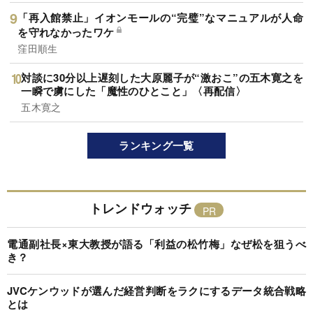
「再入館禁止」イオンモールの“完璧”なマニュアルが人命
を守れなかったワケ
窪田順生
対談に30分以上遅刻した大原麗子が“激おこ”の五木寛之を
一瞬で虜にした「魔性のひとこと」〈再配信〉
五木寛之
ランキング一覧
トレンドウォッチ
電通副社長×東大教授が語る「利益の松竹梅」なぜ松を狙うべ
き？
JVCケンウッドが選んだ経営判断をラクにするデータ統合戦略
とは