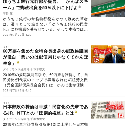
ゆうちょ銀行元幹部が提言、「かんぽスキ
ーム」で郵政出資を50％以下に下げよ
宇野 輝
ゆうちょ銀行の常務執行役をかつて務めた筆者
は、遅々として進まない「ゆうちょ銀行の民営
化」に危機感を募らせている。そして本稿では、
日本郵政が持つゆうちょ銀行株の売却に向けて、
2021年7月20日 4:30
5月にかんぽ生命保険が実施した自社株買いのス
キームを使うことを提言する。
＃15
60万票を集めた全特会長出身の郵政族議員
が激白「悪いのは郵便局じゃなくてかんぽ
生命」
ダイヤモンド編集部,千本木啓文
2019年の参院議員選挙で、60万票を獲得して、自
民党比例代表のトップで再選された柘植芳文氏
（元全国郵便局長会会長）は、かんぽ生命保険の
不適切販売の問題の根本原因は郵便局ではなく、
2021年7月19日 5:15
かんぽ生命にあると言い切った。「もっと謙虚に
なれ」とかんぽ生命保険の経営者を叱責したとい
＃14
う柘植議員に同社への怒りの理由を語ってもらっ
日本郵政の株価は半減！民営化の先輩であ
た。
るJR、NTTとの「圧倒的格差」とは
ダイヤモンド編集部,千本木啓文
2015年に東京証券取引所第1部に上場した日本郵