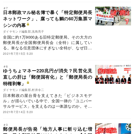
れかねない。だが一方で、郵便局の非効率な拠点
配置を指摘されてきたのも事実だ。農協すらリス
＃7
トラを加速させている中で、「利益追求」と「ユ
日本郵政マル秘名簿で暴く「特定郵便局長
ニバーサルサービス提供」の二兎を追わねばなら
ネットワーク」、腐っても鯛の60万集票マ
ない郵便局はどうあるべきなのか。五つの指標に
シンの内幕
よる郵便局と農協の比較に加えて、統廃合必至と
ダイヤモンド編集部,浅島亮子
なる郵便局の“過剰エリア”を炙り出す。
全国に約1万9000ある旧特定郵便局。その大方の
郵便局長が全国郵便局長会（全特）に属してい
る。単なる任意団体にすぎない全特が、なぜ日本
郵政グループに大きな影響力を持ち得るのか。全
2021年7月15日 5:20
特関係者から入手した内部名簿を基に、その“魑魅
魍魎”組織の全貌を浮き彫りにする。
＃6
ゆうちょマネー220兆円が消失？民営化見
直しの肝は「郵便国有化」と「郵便局長の
特権剥奪」
ダイヤモンド編集部,村井令二
日本郵政の屋台骨を支えてきた「ビジネスモデ
ル」が揺らいでいる中で、全国一律の「ユニバー
サルサービス」を支えるのは一体誰なのか。その
コスト負担を巡り、政治家、本社官僚、地方の郵
2021年7月14日 5:20
便局長など利害関係者の“骨肉の争い”が始まっ
た。
＃3
郵便局長が告発「地方人事に斬り込む増