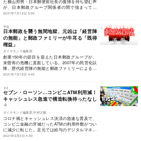
た横山邦男・日本郵便前社長の復帰を待ち望む声
が、日本郵政グループ関係者の間で強まってい
る。横山氏は、2009年のかんぽの宿問題でも責任
2021年7月12日 5:00
を問われ、西川善文・日本郵政社長（当時）の退
任とともに古巣の三井住友銀行に舞い戻った過去
予告
を持つ。こうしたスネに傷持つ人物の「再・再登
日本郵政を襲う無間地獄、元凶は「経営陣
板」が取り沙汰されること自体が、経営統治の不
の無能」と郵政ファミリーが牛耳る「既得
全を物語っている。多頭権力支配の闇は、どこま
権益」
でも深い。
ダイヤモンド編集部
創業150年の節目を迎えた日本郵政グループが、
未曽有の危機に直面している。2007年の民営化以
降、歴代経営陣の無能と郵政ファミリーによる既
得権益の温存は、日本郵政の企業統治を著しく劣
2021年7月12日 4:40
化させた。こうした長きにわたる経営中枢の混乱
は、40万人組織を着実にむしばみ、社員のモラル
＃2
ダウンに歯止めがかからなくなっている。そして
セブン・ローソン…コンビニATM利用減！
放漫経営の果てに、郵便局のサービス劣化や地方
キャッシュレス急進で構造転換待ったなし
切り捨てという「大きなツケ」となって国民に跳
ね返ってきている。郵便局を存続させるのか、消
ダイヤモンド編集部,中村正毅
滅させるのか――。日本郵政のあり方、存在意義
コロナ禍とキャッシュレス決済の急速な普及で、
を徹底的に問い直すときが迫っている。
コンビニ金融の牙城だったATMの利用件数がつい
に減少に転じた。足元では給与のデジタルマネー
払いが現実味を帯び、現金需要がしぼむという構
2021年3月2日 4:50
造転換の波に、小売り各社はどう立ち向かってい