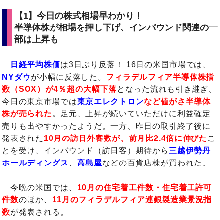
【1】今日の株式相場早わかり！
半導体株が相場を押し下げ、インバウンド関連の一
部は上昇も
日経平均株価
は3日ぶり反落！ 16日の米国市場では、
NYダウ
が小幅に反落した。
フィラデルフィア半導体株指
数（SOX）が4％超の大幅下落
となった流れも引き継ぎ、
今日の東京市場では
東京エレクトロン
など値がさ半導体
株が売られた
。足元、上昇が続いていただけに利益確定
売りも出やすかったようだ。一方、昨日の取引終了後に
発表された
10月の訪日外客数が、前月比2.4倍に伸びた
こ
とを受け、インバウンド（訪日客）期待から
三越伊勢丹
ホールディングス
、
高島屋
などの百貨店株が買われた。
今晩の米国では、
10月の住宅着工件数・住宅着工許可
件数
のほか、
11月のフィラデルフィア連銀製造業景況指
数
が発表される。