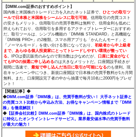
【DMM.com証券のおすすめポイント】
国内株と米国株のトレードに力を入れたネット証券で、
ひとつの取引ツ
ールで日本株と米国株をシームレスに取引可能
。信用取引の売買コスト
の安さもメリット。信用取引の売買手数料は無料で、信用金利も低めに
抑えられており、信用取引を多用するアクティブトレーダーにおすすめ
だ。取引ツールは、シンプル機能の「DMM株 STANDARD」と高機能な
「DMM株 PRO+」の2種類。スマホ用アプリも「かんたんモード」と
「ノーマルモード」を使い分ける形になっており、
初級者から中上級者
まで、あらゆる個人投資家にとってトレードしやすい環境が整ってい
る
。IPOは委託販売のみなので割当数は少なめだが、
口座に資金がなく
てもIPOの抽選に申し込める
のは大きなメリットだ。口座開設手続きが
期間に迅速で、
最短で申し込んだ当日に取引が可能になる
のも便利。現
在キャンペーン中につき、新規口座開設で日本株の売買手数料が1カ月間
無料。また、口座開設完了者の中から抽選で毎月10名に2000円をプレゼ
ント！
【関連記事】◆
◆
DMM.com証券「DMM株」は、売買手数料が安い！ 大手ネット証券と
の売買コスト比較から申込み方法、お得なキャンペーン情報まで「DMM
株」を徹底解説！
◆
【証券会社比較】DMM.com証券「DMM株」は、国内株式のトレード
に特化したオンライントレードサービス。業界最安値水準の売買手数料
が最大の魅力！