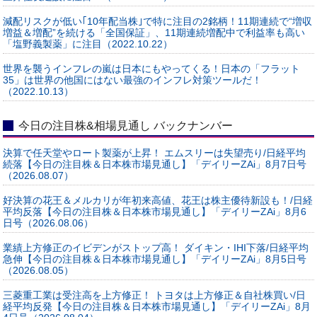
減配リスクが低い｢10年配当株｣で特に注目の2銘柄！11期連続で“増収
増益＆増配”を続ける「全国保証」、11期連続増配中で利益率も高い
「塩野義製薬」に注目（2022.10.22）
世界を襲うインフレの嵐は日本にもやってくる！日本の「フラット
35」は世界の他国にはない最強のインフレ対策ツールだ！
（2022.10.13）
今日の注目株&相場見通し バックナンバー
決算で任天堂やロート製薬が上昇！ エムスリーは失望売り/日経平均
続落【今日の注目株＆日本株市場見通し】「デイリーZAi」8月7日号
（2026.08.07）
好決算の花王＆メルカリが年初来高値、花王は株主優待新設も！/日経
平均反落【今日の注目株＆日本株市場見通し】「デイリーZAi」8月6
日号（2026.08.06）
業績上方修正のイビデンがストップ高！ ダイキン・IHI下落/日経平均
急伸【今日の注目株＆日本株市場見通し】「デイリーZAi」8月5日号
（2026.08.05）
三菱重工業は受注高を上方修正！ トヨタは上方修正＆自社株買い/日
経平均反発【今日の注目株＆日本株市場見通し】「デイリーZAi」8月