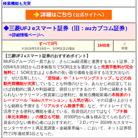
検索機能も充実
◆三菱UFJ eスマート証券（旧：auカブコム証券）
⇒詳細情報ページへ
○
すべて0円
1848本
米国
※2026年5月18日〜。SOR注文の場合
【三菱UFJ eスマート証券のおすすめポイント】
MUFGグループの一員であり、さらにau経済圏と連携するネット証券。2
026年5月18日から日本株取引でSOR注文を選択すると
売買手数料が完全
無料に！
SOR注文はより条件の良い取引価格を提示する注文方法なの
で、ぜひ活用したい。
「逆指値」や「トレーリングストップ」などの自
動売買機能が充実
していることも特徴のひとつ。あらかじめ設定してお
けば自動的に購入や利益確定、損切りができるので、日中に値動きを見
られないサラリーマン投資家には便利だ。板発注機能装備の
本格派のト
レードツール「kabuステーション」も人気が高い
。その日盛り上がりそ
うな銘柄を予測する
「リアルタイム株価予測」
など、デイトレードでも
活用できる便利な機能を備えている。投資信託だけではなく
「プチ株
（単元未満株）」の積立も可能
。月500円から株を積み立てられるので、
資金の少ない株初心者にはおすすめだ。「J.D.パワー 2024年カスタマー
センターサポート満足度調査＜金融業界編＞」において、ネット証券部
門で2年連続第1位となった。