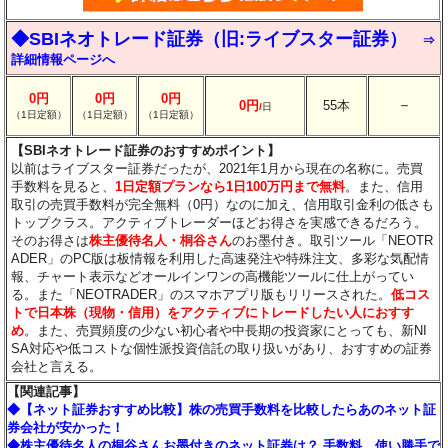
◆SBIネオトレード証券（旧:ライブスター証券）
⇒
詳細情報ページへ
0円
0円
0円
－
0円
55本
/
日
（1日定額）
（1日定額）
（1日定額）
【SBIネオトレード証券のおすすめポイント】
以前はライブスター証券だったが、2021年1月から現在の名称に。売買
手数料を見ると、
1日定額プランなら1日100万円まで無料
。また、信用
取引の売買手数料が完全無料（0円）なのに加え、信用取引金利の低さも
トップクラス。アクティブトレーダーほどお得さを実感できるだろう。
そのお得さは
株主優待名人・桐谷さん
のお墨付き。取引ツール「NEOTR
ADER」のPC版は板情報を利用した高速発注や特殊注文、多彩な気配情
報、チャート表示などオールインワンの高機能ツールに仕上がってい
る。また「NEOTRADER」のスマホアプリ版もリリースされた。
低コス
トで日本株（現物・信用）をアクティブにトレードしたい人におすす
め
。また、売買頻度の少ない初心者や中長期の投資家にとっても、新NI
SA対応や低コストな個性派投資信託の取り扱いがあり、おすすめの証券
会社と言える。
【関連記事】
◆【ネット証券おすすめ比較】株の売買手数料を比較したらあのネット証
券会社が安かった！
◆株主優待名人の桐谷さんお墨付きのネット証券は？ 手数料、使い勝手で