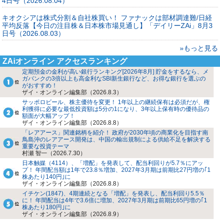
4日号（2026.08.04）
キオクシアは株式分割＆自社株買い！ ファナックは部材調達難/日経
平均反落【今日の注目株＆日本株市場見通し】「デイリーZAi」8月3
日号（2026.08.03）
»もっと見る
ZAiオンライン アクセスランキング
定期預金の金利が高い銀行ランキング[2026年8月] 貯金をするなら、メ
ガバンクの3倍以上も高金利なSBI新生銀行など、お得な銀行を選ぶの
がおすすめ！
ザイ・オンライン編集部（2026.8.3）
サッポロビール、株主優待を変更！ 1年以上の継続保有は必須だが、権
利獲得に必要な最低投資額は5分の1になり、3年以上保有時の優待品の
額面が大幅アップ！
ザイ・オンライン編集部（2026.8.8）
「レアアース」関連銘柄を紹介！ 政府が2030年頃の商業化を目指す南
鳥島沖のレアアース開発は、中国の輸出規制による供給不足を解決する
重要な投資テーマ
村瀬 智一（2026.7.30）
日本触媒（4114）、「増配」を発表して、配当利回りが5.7％にアッ
プ！ 年間配当額は1年で23.8％増加、2027年3月期は前期比27円増の｢1
株あたり140円｣に
ザイ・オンライン編集部（2026.8.8）
イチケン(1847)、4期連続となる「増配」を発表し、配当利回り5.5％
に！ 年間配当は4年で3.6倍に増加、2027年3月期は前期比65円増の｢1
株あたり180円｣に
ザイ・オンライン編集部（2026.8.9）