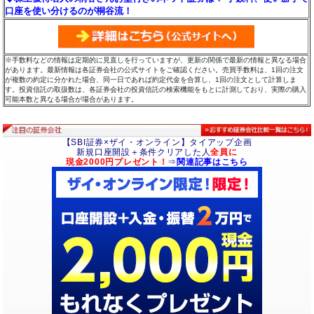
口座を使い分けるのが桐谷流！
※手数料などの情報は定期的に見直しを行っていますが、更新の関係で最新の情報と異なる場合
があります。最新情報は各証券会社の公式サイトをご確認ください。売買手数料は、1回の注文
が複数の約定に分かれた場合、同一日であれば約定代金を合算し、1回の注文として計算しま
す。投資信託の取扱数は、各証券会社の投資信託の検索機能をもとに計測しており、実際の購入
可能本数と異なる場合が場合があります。
【SBI証券×ザイ・オンライン】タイアップ企画
新規口座開設＋条件クリアした人
全員に
現金2000円プレゼント！
⇒
関連記事はこちら