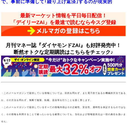
で、事前に準備して｢繰り上げ返済｣するのが現実的
最新マーケット情報を平日毎日配信！
「デイリーZAi」を最速で読むなら今スグ登録
月刊マネー誌『ダイヤモンドZAi』も好評発売中！
断然オトクな定期購読はこちらをチェック♪
・このメールマガジンで提供している情報については、目的を問わず、また電子的であるか機械的方法である
か、その方法を問わず、無断で複製、転載、送信等を行うことを固く禁じます。
・このメールマガジンで提供しているすべての情報内容はその正確性、安全性、適時性を保証するものではな
く、その情報を利用することで被ったいかなる被害についても、当社および情報提供元は一切の責任を負いま
せん。