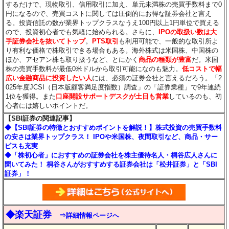
するだけで、現物取引、信用取引に加え、単元未満株の売買手数料まで0
円になるので、売買コストに関しては圧倒的にお得な証券会社と言え
る。投資信託の数が業界トップクラスなうえ100円以上1円単位で買える
ので、投資初心者でも気軽に始められる。さらに、
IPOの取扱い数は大
手証券会社を抜いてトップ
。
PTS取引
も利用可能で、一般的な取引所よ
り有利な価格で株取引できる場合もある。海外株式は米国株、中国株の
ほか、アセアン株も取り扱うなど、とにかく
商品の種類が豊富
だ。米国
株の売買手数料が最低0米ドルから取引可能になのも魅力。
低コストで幅
広い金融商品に投資したい人
には、必須の証券会社と言えるだろう。「2
025年度JCSI（日本版顧客満足度指数）調査」の「証券業種」で9年連続
1位を獲得。また
口座開設サポートデスクが土日も営業
しているのも、初
心者には嬉しいポイントだ。
【SBI証券の関連記事】
◆【SBI証券の特徴とおすすめポイントを解説！】株式投資の売買手数料
の安さは業界トップクラス！ IPOや米国株、夜間取引など、商品・サー
ビスも充実
◆「株初心者」におすすめの証券会社を株主優待名人・桐谷広人さんに
聞いてみた！ 桐谷さんがおすすめする証券会社は「松井証券」と「SBI
証券」！
◆楽天証券
⇒詳細情報ページへ