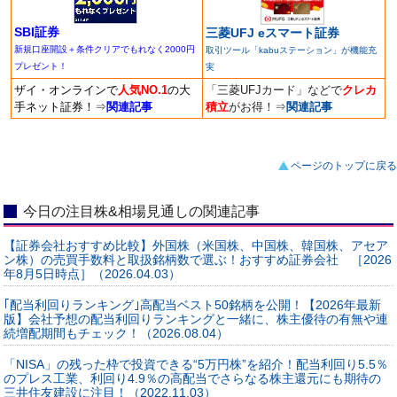
SBI証券
三菱UFJ eスマート証券
新規口座開設＋条件クリアでもれなく2000円
取引ツール「kabuステーション」が機能充
プレゼント！
実
ザイ・オンラインで
人気NO.1
の大
「三菱UFJカード」などで
クレカ
手ネット証券！
⇒
関連記事
積立
がお得！
⇒
関連記事
ページのトップに戻る
今日の注目株&相場見通しの関連記事
【証券会社おすすめ比較】外国株（米国株、中国株、韓国株、アセア
ン株）の売買手数料と取扱銘柄数で選ぶ！おすすめ証券会社 ［2026
年8月5日時点］（2026.04.03）
｢配当利回りランキング｣高配当ベスト50銘柄を公開！【2026年最新
版】会社予想の配当利回りランキングと一緒に、株主優待の有無や連
続増配期間もチェック！（2026.08.04）
「NISA」の残った枠で投資できる“5万円株”を紹介！配当利回り5.5％
のプレス工業、利回り4.9％の高配当でさらなる株主還元にも期待の
三井住友建設に注目！（2022.11.03）