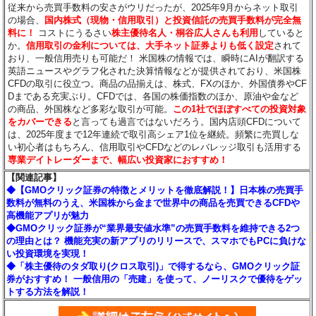
従来から売買手数料の安さがウリだったが、2025年9月からネット取引
の場合、
国内株式（現物・信用取引）と投資信託の売買手数料が完全無
料に！
コストにうるさい
株主優待名人・桐谷広人さんも利用
していると
か。
信用取引の金利については、大手ネット証券よりも低く設定
されて
おり、一般信用売りも可能だ！ 米国株の情報では、瞬時にAIが翻訳する
英語ニュースやグラフ化された決算情報などが提供されており、米国株
CFDの取引に役立つ。商品の品揃えは、株式、FXのほか、外国債券やCF
Dまである充実ぶり。CFDでは、各国の株価指数のほか、原油や金など
の商品、外国株など多彩な取引が可能。
この1社でほぼすべての投資対象
をカバーできる
と言っても過言ではないだろう。国内店頭CFDについて
は、2025年度まで12年連続で取引高シェア1位を継続。頻繁に売買しな
い初心者はもちろん、信用取引やCFDなどのレバレッジ取引も活用する
専業デイトレーダーまで、幅広い投資家におすすめ！
【関連記事】
◆【GMOクリック証券の特徴とメリットを徹底解説！】日本株の売買手
数料が無料のうえ、米国株から金まで世界中の商品を売買できるCFDや
高機能アプリが魅力
◆GMOクリック証券が“業界最安値水準”の売買手数料を維持できる2つ
の理由とは？ 機能充実の新アプリのリリースで、スマホでもPCに負けな
い投資環境を実現！
◆「株主優待のタダ取り(クロス取引)」で得するなら、GMOクリック証
券がおすすめ！ 一般信用の「売建」を使って、ノーリスクで優待をゲッ
トする方法を解説！