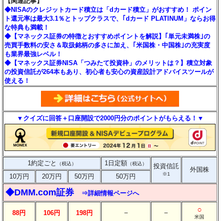
【関連記事】
◆NISAのクレジットカード積立は「dカード積立」がおすすめ！ ポイン
ト還元率は最大3.1％とトップクラスで、｢dカード PLATINUM」ならお得
な特典も満載！
◆【マネックス証券の特徴とおすすめポイントを解説】｢単元未満株｣の
売買手数料の安さ＆取扱銘柄の多さに加え、｢米国株・中国株｣の充実度
も業界最強レベル！
◆【マネックス証券NISA「つみたて投資枠」のメリットは？】積立対象
の投資信託が264本もあり、初心者も安心の資産設計アドバイスツールが
使える！
▼クイズに回答＋口座開設で2000円分のポイントがもらえる！▼
1約定ごと
1日定額
（税込）
（税込）
投資信託
外国株
※1
10万円
20万円
50万円
50万円
◆DMM.com証券
⇒詳細情報ページへ
○
－
－
88円
106円
198円
米国