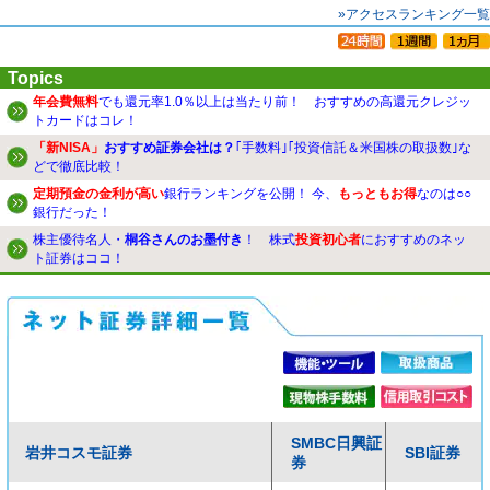
»アクセスランキング一覧
Topics
年会費無料
でも還元率1.0％以上は当たり前！ おすすめの高還元クレジッ
トカードはコレ！
「新NISA」
おすすめ証券会社は？
｢手数料｣｢投資信託＆米国株の取扱数｣な
どで徹底比較！
定期預金の金利が高い
銀行ランキングを公開！ 今、
もっともお得
なのは○○
銀行だった！
株主優待名人・
桐谷さんのお墨付き
！ 株式
投資初心者
におすすめのネッ
ト証券はココ！
SMBC日興証
岩井コスモ証券
SBI証券
券