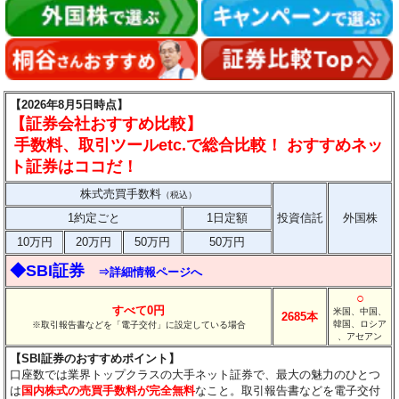
【2026年8月5日時点】
【証券会社おすすめ比較】
手数料、取引ツールetc.で総合比較！ おすすめネッ
ト証券はココだ！
株式売買手数料
（税込）
1約定ごと
1日定額
投資信託
外国株
10万円
20万円
50万円
50万円
◆SBI証券
⇒詳細情報ページへ
○
すべて0円
米国、中国、
2685本
韓国、ロシア
※取引報告書などを「電子交付」に設定している場合
、アセアン
【SBI証券のおすすめポイント】
口座数では業界トップクラスの大手ネット証券で、最大の魅力のひとつ
は
国内株式の売買手数料が完全無料
なこと。取引報告書などを電子交付