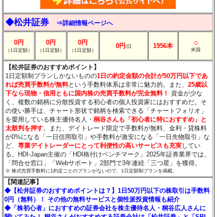
◆松井証券
⇒詳細情報ページへ
○
0円
0円
0円
0円
1956本
/日
米国
（1日定額）
（1日定額）
（1日定額）
【松井証券のおすすめポイント】
1日定額制プランしかないものの
1日の約定金額の合計が50万円以下であ
れば売買手数料が無料
という手数料体系は非常に魅力的。また、
25歳以
下なら現物・信用ともに国内株の売買手数料が完全無料！
資金が少な
く、複数の銘柄に分散投資する初心者の個人投資家にはおすすめだ。そ
の使い勝手は、チャート形状で銘柄を検索できる「チャートフォリオ」
を愛用している株主優待名人・
桐谷さんも「初心者に特におすすめ」と
太鼓判を押す
。また、デイトレード限定で手数料が無料、金利・貸株料
が0%になる「一日信用取引」や手数料が激安になる「一日先物取引」な
ど、
専業デイトレーダーにとって利便性の高いサービスも充実
してい
る。HDI-Japan主催の「HDI格付けベンチマーク」2025年証券業界では、
「問合せ窓口」「Webサポート」2部門で3年連続「三つ星」を獲得。
※ 株式売買手数料に1約定ごとのプランがないので、1日定額制プランを掲載。
【関連記事】
◆【松井証券のおすすめポイントは？】1日50万円以下の株取引は手数料
0円（無料）！ その他の無料サービスと個性派投資情報も紹介
◆「株初心者」におすすめの証券会社を株主優待名人・桐谷広人さんに
聞いてみた！ 桐谷さんがおすすめする証券会社は「松井証券」と「SBI