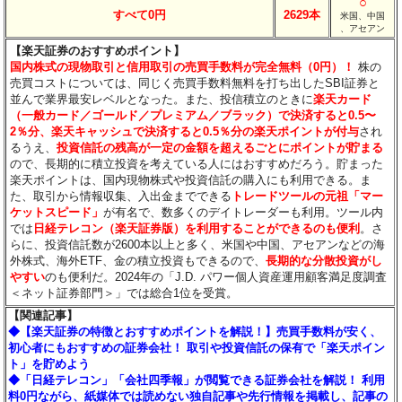
○
すべて0円
2629本
米国、中国
、アセアン
【楽天証券のおすすめポイント】
国内株式の現物取引と信用取引の売買手数料が完全無料（0円）！
株の
売買コストについては、同じく売買手数料無料を打ち出したSBI証券と
並んで業界最安レベルとなった。また、投信積立のときに
楽天カード
（一般カード／ゴールド／プレミアム／ブラック）で決済すると0.5〜
2％分
、楽天キャッシュで決済すると0.5％分
の楽天ポイントが付与
され
るうえ、
投資信託の残高が一定の金額を超えるごとにポイントが貯まる
ので、長期的に積立投資を考えている人にはおすすめだろう。貯まった
楽天ポイントは、国内現物株式や投資信託の購入にも利用できる。ま
た、取引から情報収集、入出金までできる
トレードツールの元祖「マー
ケットスピード」
が有名で、数多くのデイトレーダーも利用。ツール内
では
日経テレコン（楽天証券版）を利用することができるのも便利
。さ
らに、投資信託数が2600本以上と多く、米国や中国、アセアンなどの海
外株式、海外ETF、金の積立投資もできるので、
長期的な分散投資がし
やすい
のも便利だ。2024年の「J.D. パワー個人資産運用顧客満足度調査
＜ネット証券部門＞」では総合1位を受賞。
【関連記事】
◆【楽天証券の特徴とおすすめポイントを解説！】売買手数料が安く、
初心者にもおすすめの証券会社！ 取引や投資信託の保有で「楽天ポイン
ト」を貯めよう
◆「日経テレコン」「会社四季報」が閲覧できる証券会社を解説！ 利用
料0円ながら、紙媒体では読めない独自記事や先行情報を掲載し、記事の