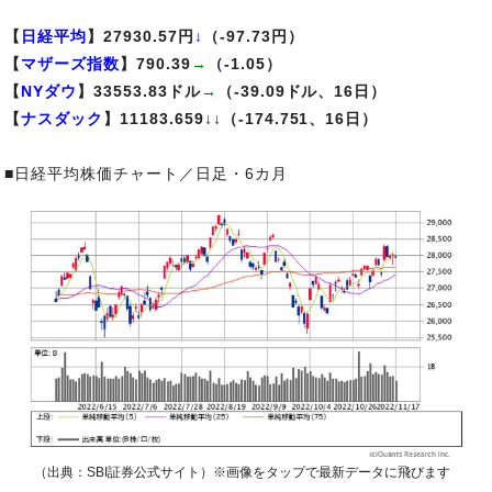
【
日経平均
】27930.57円
↓
（-97.73円）
【
マザーズ指数
】790.39
→
（-1.05）
【
NYダウ
】33553.83ドル
→
（-39.09ドル、16日）
【
ナスダック
】11183.659
↓↓
（-174.751、16日）
■日経平均株価チャート／日足・6カ月
（出典：SBI証券公式サイト）※画像をタップで最新データに飛びます