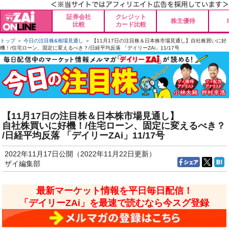
証券会社
クレジット
株主優待
比較
カード比較
トップ
＞
今日の注目株&相場見通し
＞ 【11月17日の注目株＆日本株市場見通し】自社株買いに好
機！/住宅ローン、固定に変えるべき？/日経平均反落 「デイリーZAi」11/17号
【11月17日の注目株＆日本株市場見通し】
自社株買いに好機！/住宅ローン、固定に変えるべき？
/日経平均反落 「デイリーZAi」11/17号
2022年11月17日公開（2022年11月22日更新）
ザイ編集部
最新マーケット情報を平日毎日配信！
「デイリーZAi」を最速で読むなら今スグ登録