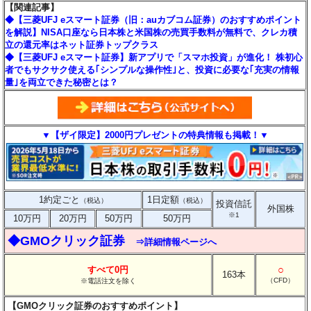
【関連記事】
◆【三菱UFJ eスマート証券（旧：auカブコム証券）のおすすめポイント
を解説】NISA口座なら日本株と米国株の売買手数料が無料で、クレカ積
立の還元率はネット証券トップクラス
◆【三菱UFJ eスマート証券】新アプリで「スマホ投資」が進化！ 株初心
者でもサクサク使える｢シンプルな操作性｣と、投資に必要な｢充実の情報
量｣を両立できた秘密とは？
▼【ザイ限定】2000円プレゼントの特典情報も掲載！▼
1約定ごと
1日定額
（税込）
（税込）
投資信託
外国株
※1
10万円
20万円
50万円
50万円
◆GMOクリック証券
⇒詳細情報ページへ
○
すべて0円
163本
（CFD）
※電話注文を除く
【GMOクリック証券のおすすめポイント】