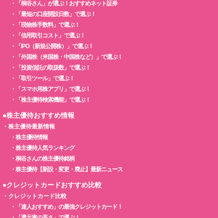
・
「桐谷さん」が選ぶ！おすすめネット証券
・
「最短の口座開設日数」で選ぶ！
・
「現物株手数料」で選ぶ！
・
「信用取引コスト」で選ぶ！
・
「IPO（新規公開株）」で選ぶ！
・
「外国株（米国株・中国株など）」で選ぶ！
・
「投資信託の取扱数」で選ぶ！
・
「取引ツール」で選ぶ！
・
「スマホ用株アプリ」で選ぶ！
・
「株主優待検索機能」で選ぶ！
●株主優待おすすめ情報
・
株主優待最新情報
・
株主優待情報
・
株主優待人気ランキング
・
桐谷さんの株主優待銘柄
・
株主優待【新設・変更・廃止】最新ニュース
●クレジットカードおすすめ比較
・
クレジットカード比較
・
「達人おすすめ」の最強クレジットカード！
・
「還元率の高さ」で選ぶ！