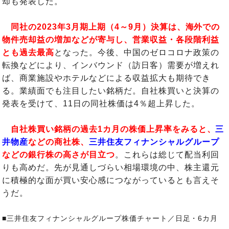
却も発表した。
同社の2023年3月期上期（4～9月）決算は、海外での
物件売却益の増加などが寄与し、営業収益・各段階利益
とも過去最高
となった。今後、中国のゼロコロナ政策の
転換などにより、インバウンド（訪日客）需要が増えれ
ば、商業施設やホテルなどによる収益拡大も期待でき
る。業績面でも注目したい銘柄だ。自社株買いと決算の
発表を受けて、11日の同社株価は4％超上昇した。
自社株買い銘柄の過去1カ月の株価上昇率をみると、
三
井物産
などの商社株、
三井住友フィナンシャルグループ
などの銀行株の高さが目立つ
。これらは総じて配当利回
りも高めだ。先が見通しづらい相場環境の中、株主還元
に積極的な面が買い安心感につながっているとも言えそ
うだ。
■三井住友フィナンシャルグループ株価チャート／日足・6カ月