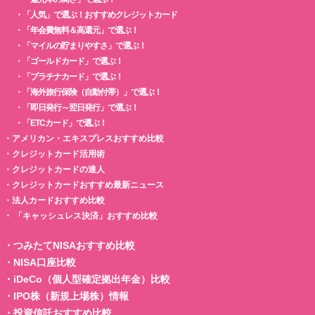
・
「人気」で選ぶ！おすすめクレジットカード
・
「年会費無料＆高還元」で選ぶ！
・
「マイルの貯まりやすさ」で選ぶ！
・
「ゴールドカード」で選ぶ！
・
「プラチナカード」で選ぶ！
・
「海外旅行保険（自動付帯）」で選ぶ！
・
「即日発行～翌日発行」で選ぶ！
・
「ETCカード」で選ぶ！
・
アメリカン・エキスプレスおすすめ比較
・
クレジットカード活用術
・
クレジットカードの達人
・
クレジットカードおすすめ最新ニュース
・
法人カードおすすめ比較
・
「キャッシュレス決済」おすすめ比較
・
つみたてNISAおすすめ比較
・
NISA口座比較
・
iDeCo（個人型確定拠出年金）比較
・
IPO株（新規上場株）情報
・
投資信託おすすめ比較