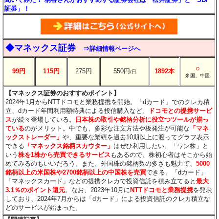
証券」！
◆マネックス証券
⇒詳細情報ページへ
○
99円
115円
275円
550円
1892本
/日
米国、中国
【マネックス証券のおすすめポイント】
2024年1月からNTTドコモと業務提携を開始。「dカード」でのクレカ積
立、dカード年間利用額特典による投信購入など、
ドコモとの提携サービ
ス
が続々登場している。
日本株の取引や銘柄分析に役立つツールが揃っ
ている
のがメリット。中でも、多彩な注文方法や板発注が可能な
「マネ
ックストレーダー」
や、重要な業績を過去10期以上に渡ってグラフ表示
できる
「マネックス銘柄スカウター」
はぜひ利用したい。「ワン株」と
いう
株を1株から売買できるサービス
もあるので、株初心者はそこから始
めてみるのもいいだろう。また、外国株の銘柄数の多さも魅力で、
5000
銘柄以上の米国株や2700銘柄以上の中国株を売買
できる。「dカード」
「マネックスカード」などの提携クレカで投資信託を積み立てると
最大
3.1％のポイント還元
。なお、2023年10月に
NTTドコモと業務提携
を発表
しており、2024年7月からは「dカード」による投資信託のクレカ積立な
どのサービスが始まった。