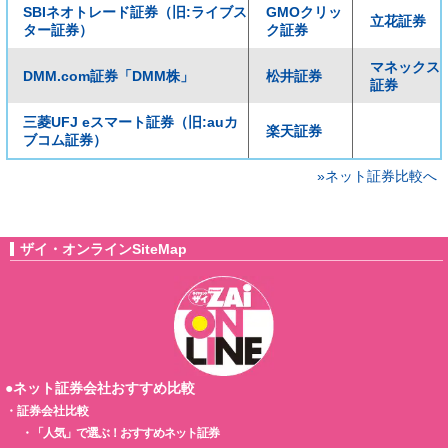
SBIネオトレード証券（旧:ライブス
GMOクリッ
立花証券
ター証券）
ク証券
マネックス
DMM.com証券「DMM株」
松井証券
証券
三菱UFJ eスマート証券（旧:auカ
楽天証券
ブコム証券）
»ネット証券比較へ
ザイ・オンラインSiteMap
●ネット証券会社おすすめ比較
・
証券会社比較
・
「人気」で選ぶ！おすすめネット証券