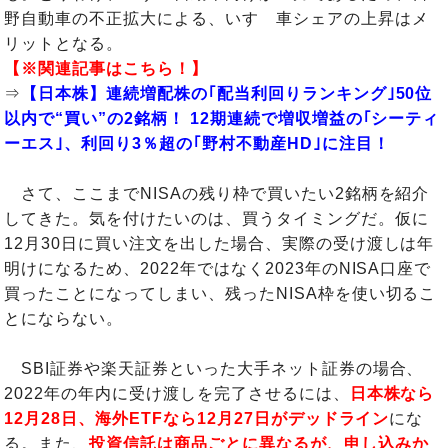
野自動車の不正拡大による、いすゞ車シェアの上昇はメ
リットとなる。
【※関連記事はこちら！】
⇒
【日本株】連続増配株の｢配当利回りランキング｣50位
以内で“買い”の2銘柄！ 12期連続で増収増益の｢シーティ
ーエス｣、利回り3％超の｢野村不動産HD｣に注目！
さて、ここまでNISAの残り枠で買いたい2銘柄を紹介
してきた。気を付けたいのは、買うタイミングだ。仮に
12月30日に買い注文を出した場合、実際の受け渡しは年
明けになるため、2022年ではなく2023年のNISA口座で
買ったことになってしまい、残ったNISA枠を使い切るこ
とにならない。
SBI証券や楽天証券といった大手ネット証券の場合、
2022年の年内に受け渡しを完了させるには、
日本株なら
12月28日、海外ETFなら12月27日がデッドライン
にな
る。また、
投資信託は商品ごとに異なるが、申し込みか