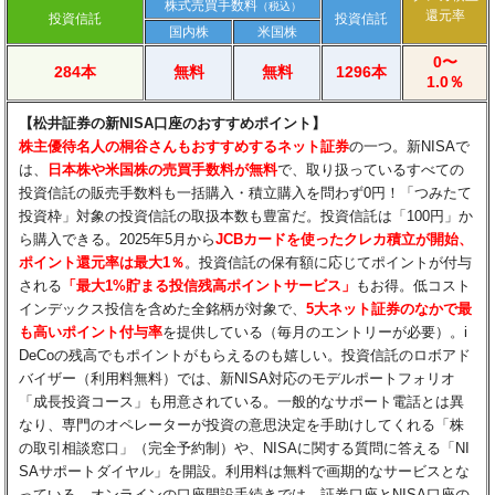
株式売買手数料
（税込）
還元率
投資信託
投資信託
国内株
米国株
0〜
284本
無料
無料
1296本
1.0％
【松井証券の新NISA口座のおすすめポイント】
​株主優待名人の桐谷さんもおすすめするネット証券
の一つ。新NISAで
は、
日本株や米国株の売買手数料が無料
で、取り扱っているすべての
投資信託の販売手数料も一括購入・積立購入を問わず0円！「つみたて
投資枠」対象の投資信託の取扱本数も豊富だ。投資信託は「100円」か
ら購入できる。2025年5月から
JCBカードを使ったクレカ積立が開始、
ポイント還元率は最大1％
。投資信託の保有額に応じてポイントが付与
される
「最大1%貯まる投信残高ポイントサービス」
もお得。低コスト
インデックス投信を含めた全銘柄が対象で、
5大ネット証券のなかで最
も高いポイント付与率
を提供している（毎月のエントリーが必要）。i
DeCoの残高でもポイントがもらえるのも嬉しい。投資信託のロボアド
バイザー（利用料無料）では、新NISA対応のモデルポートフォリオ
「成長投資コース」も用意されている。一般的なサポート電話とは異
なり、専門のオペレーターが投資の意思決定を手助けしてくれる「株
の取引相談窓口」（完全予約制）や、NISAに関する質問に答える「NI
SAサポートダイヤル」を開設。利用料は無料で画期的なサービスとな
っている。オンラインの口座開設手続きでは、証券口座とNISA口座の