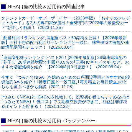
NISA口座の比較＆活用術の関連記事
クレジットカード・オブ・ザ・イヤー（2023年版）「おすすめクレジ
ットカード」を2人の専門家が選出！全8部門の“2023年の最優秀カー
ド”を詳しく解説！（2023.11.25）
｢配当利回りランキング｣高配当ベスト50銘柄を公開！【2026年最新
版】会社予想の配当利回りランキングと一緒に、株主優待の有無や連
続増配期間もチェック！（2026.08.04）
｢連続増配株ランキング｣ベスト20！[2026年最新版] 36期連続増配の
｢花王｣、26期連続増配で利回り3.5％の｢三菱HCキャピタル｣など、お
すすめ増配銘柄を紹介 【2026年8月3日更新！】（2026.08.04）
今すぐ「つみたてNISA」を始めるための口座開設手順とおすすめの投
資信託3本を紹介！｢特定口座と一般口座｣｢毎月積立と毎日積立｣のど
ちらを選ぶべきかも解説（2021.11.26）
｢つみたてNISA｣と｢iDeCo｣を比較して、投資初心者におすすめなのは
｢つみたてNISA｣！ 低コストで長期積立投資ができて、利益は非課税
＆ポイントも貯まる！（2021.12.22）
NISA口座の比較＆活用術 バックナンバー
「NISA」の残った枠で投資できる“5万円株”を紹介！配当利回り5.5％