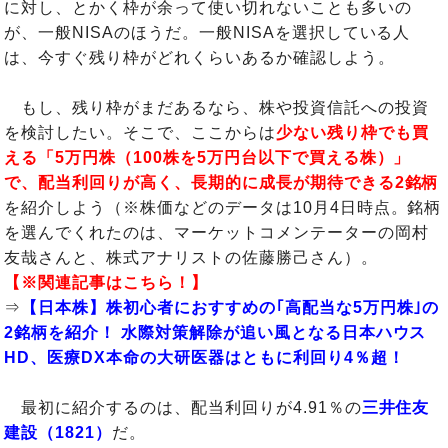
に対し、とかく枠が余って使い切れないことも多いの
が、一般NISAのほうだ。一般NISAを選択している人
は、今すぐ残り枠がどれくらいあるか確認しよう。
もし、残り枠がまだあるなら、株や投資信託への投資
を検討したい。そこで、ここからは
少ない残り枠でも買
える「5万円株（100株を5万円台以下で買える株）」
で、配当利回りが高く、長期的に成長が期待できる2銘柄
を紹介しよう（※株価などのデータは10月4日時点。銘柄
を選んでくれたのは、マーケットコメンテーターの岡村
友哉さんと、株式アナリストの佐藤勝己さん）。
【※関連記事はこちら！】
⇒
【日本株】株初心者におすすめの｢高配当な5万円株｣の
2銘柄を紹介！ 水際対策解除が追い風となる日本ハウス
HD、医療DX本命の大研医器はともに利回り4％超！
最初に紹介するのは、配当利回りが4.91％の
三井住友
建設（1821）
だ。