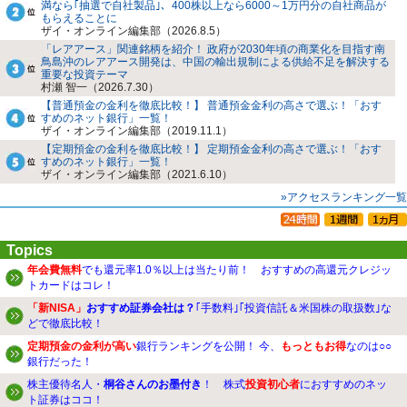
満なら｢抽選で自社製品｣、400株以上なら6000～1万円分の自社商品が
もらえることに
ザイ・オンライン編集部（2026.8.5）
「レアアース」関連銘柄を紹介！ 政府が2030年頃の商業化を目指す南
鳥島沖のレアアース開発は、中国の輸出規制による供給不足を解決する
重要な投資テーマ
村瀬 智一（2026.7.30）
【普通預金の金利を徹底比較！】 普通預金金利の高さで選ぶ！「おす
すめのネット銀行」一覧！
ザイ・オンライン編集部（2019.11.1）
【定期預金の金利を徹底比較！】 定期預金金利の高さで選ぶ！「おす
すめのネット銀行」一覧！
ザイ・オンライン編集部（2021.6.10）
»アクセスランキング一覧
Topics
年会費無料
でも還元率1.0％以上は当たり前！ おすすめの高還元クレジッ
トカードはコレ！
「新NISA」
おすすめ証券会社は？
｢手数料｣｢投資信託＆米国株の取扱数｣な
どで徹底比較！
定期預金の金利が高い
銀行ランキングを公開！ 今、
もっともお得
なのは○○
銀行だった！
株主優待名人・
桐谷さんのお墨付き
！ 株式
投資初心者
におすすめのネッ
ト証券はココ！