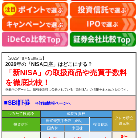
【2026年8月5日時点】
2026年の「NISA口座」はどこにする？
「新NISA」の取扱商品や売買手数料
を徹底比較！
※表内のデータは、情報更新時に公表されている「新NISA」の情報をまとめたものです。
■SBI証券
⇒詳細情報ページへ
つみたて投資枠
成長投資枠
クレカ積立
株式売買手数料
（税込）
還元率
投資信託
投資信託
国内株
米国株
0〜