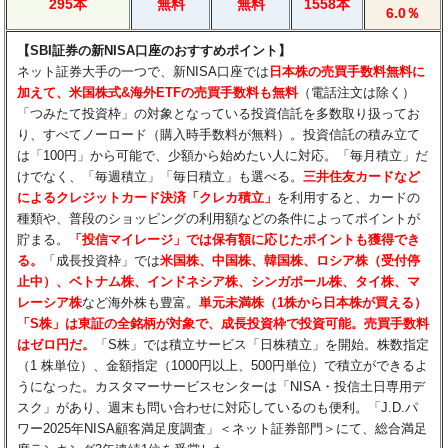
295本
無料
無料
1558本
6.0％
【SBI証券の新NISA口座のおすすめポイント】
ネット証券大手の一つで、新NISA口座では
日本株の売買手数料無料に
加えて、米国株式&海外ETFの売買手数料も無料
（電話注文は除く）
「つみたて投資枠」の対象となっている投資信託を多数取り扱ってお
り、すべてノーロード（購入時手数料が無料）。投資信託の積み立て
は「100円」から可能で、少額から始めたい人に対応。「毎月積立」だ
けでなく、「毎週積立」「毎日積立」も選べる。
三井住友カードなど
によるクレジットカード決済「クレカ積立」
を利用すると、カードの
種類や、普段のショッピングの利用額などの条件によってポイントが
貯まる。
「投信マイレージ」では保有額に応じたポイントも獲得でき
る。
「成長投資枠」では
米国株、中国株、韓国株、ロシア株（受付停
止中）、ベトナム株、インドネシア株、シンガポール株、タイ株、マ
レーシア株
など海外株も豊富。
単元未満株（1株から日本株が買える）
「S株」は東証の全銘柄が対象で、成長投資枠で投資可能。売買手数料
はゼロ円だ。
「S株」では積立サービス「日株積立」を開始。株数指定
（1 株単位）、金額指定（1000円以上、500円単位）で積立ができるよ
うになった。カスタマーサービスセンターは「NISA・投信土日専用デ
スク」があり、週末も問い合わせに対応しているのも便利。「J.D.パ
ワー2025年NISA顧客満足度調査」＜ネット証券部門＞にて、総合満足