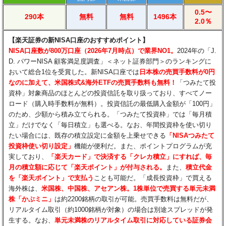
0.5〜
290本
無料
無料
1496本
2.0％
【楽天証券の新NISA口座のおすすめポイント】
NISA口座数が800万口座（2026年7月時点）で業界NO1。
2024年の「J.
D. パワーNISA 顧客満足度調査」＜ネット証券部門＞のランキングに
おいて総合1位を受賞した。新NISA口座では
日本株の売買手数料が0円
なのに加えて、米国株式&海外ETFの売買手数料も無料！
「つみたて投
資枠」対象商品のほとんどの投資信託を取り扱っており、すべてノー
ロード（購入時手数料が無料）。投資信託の最低購入金額が「100円」
のため、少額から積み立てられる。「つみたて投資枠」では「毎月積
立」だけでなく「毎日積立」も選べる。なお、年間投資枠を使い切り
たい場合には、既存の積立設定に金額を上乗せできる
「NISAつみたて
投資枠使い切り設定」
機能が便利だ。また、ポイントプログラムが充
実しており、
「楽天カード」で決済する「クレカ積立」にすれば、毎
月の積立額に応じて「楽天ポイント」が付与される。
また、
積立代金
を「楽天ポイント」で支払う
ことも可能だ。「成長投資枠」で買える
海外株は、
米国株、中国株、アセアン株。1株単位で売買する単元未満
株「かぶミニ」
は約2200銘柄の取引が可能。売買手数料は無料だが、
リアルタイム取引（約1000銘柄が対象）の場合は別途スプレッドが発
生する。なお、
単元未満株のリアルタイム取引に対応している証券会