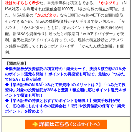
社はめずらしく希少
だ。単元未満株は積立もできる。
「かぶツミ」
（N
ISA対応）を利用すれば最低金額1000円、1株から株の積立が可能。ま
た、NISA限定の
「かぶピタッ」
なら100円から株やETFの金額指定取
引ができるため、NISAの成長投資枠がギリギリまで使い切れる。「か
ぶツミ」「かぶピタッ」ともに、楽天ポイントを使った株の買付が可
能。新NISAや資産作りに迷ったら相談窓口「withアドバイザー」が便
利。楽天社員がアドバイスを行っている。現状の積立診断とプラスワ
ン銘柄を提案してくれるロボアドバイザー「かんたん積立診断」も便
利。
【関連記事】
◆楽天証券が投資信託の積立時の「楽天カード」決済＆積立額の1％分
のポイント還元を開始！ ポイントの再投資も可能で、最強の「つみた
てNISA」口座が誕生
◆【楽天証券のNISA｢つみたて投資枠｣のメリットは？】「つみたて投
資枠」対象の投資信託が288本と豊富！積立額に応じポイント還元＆ポ
イントで投資も可能！
◆【楽天証券の特徴とおすすめポイントを解説！】売買手数料が安
く、初心者にもおすすめの証券会社！ 取引や投資信託の保有で「楽天
ポイント」を貯めよう