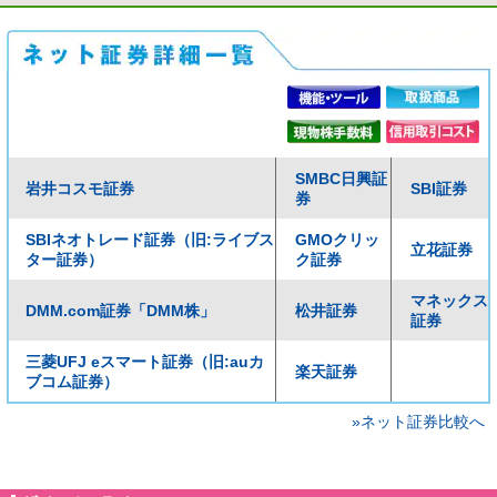
SMBC日興証
岩井コスモ証券
SBI証券
券
SBIネオトレード証券（旧:ライブス
GMOクリッ
立花証券
ター証券）
ク証券
マネックス
DMM.com証券「DMM株」
松井証券
証券
三菱UFJ eスマート証券（旧:auカ
楽天証券
ブコム証券）
»ネット証券比較へ