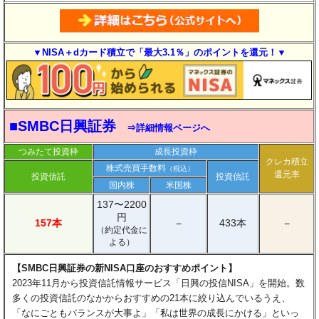
▼NISA＋dカード積立で「最大3.1％」のポイントを還元！▼
■SMBC日興証券
⇒詳細情報ページへ
つみたて投資枠
成長投資枠
クレカ積立
株式売買手数料
（税込）
還元率
投資信託
投資信託
国内株
米国株
137〜2200
円
157本
433本
−
−
（約定代金に
よる）
【SMBC日興証券の新NISA口座のおすすめポイント】
2023年11月から投資信託情報サービス「日興の投信NISA」を開始。数
多くの投資信託のなかからおすすめの21本に絞り込んでいるうえ、
「なにごともバランスが大事よ」「私は世界の成長にかける」といっ