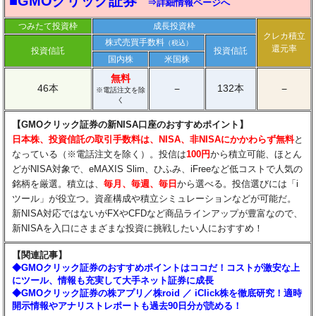
■GMOクリック証券
⇒詳細情報ページへ
つみたて投資枠
成長投資枠
クレカ積立
株式売買手数料
（税込）
還元率
投資信託
投資信託
国内株
米国株
無料
46本
132本
−
−
※電話注文を除
く
【GMOクリック証券の新NISA口座のおすすめポイント】
日本株、投資信託の取引手数料は、NISA、非NISAにかかわらず無料
と
なっている（※電話注文を除く）。投信は
100円
から積立可能、ほとん
どがNISA対象で、eMAXIS Slim、ひふみ、iFreeなど低コストで人気の
銘柄を厳選。積立は、
毎月、毎週、毎日
から選べる。投信選びには「i
ツール」が役立つ。資産構成や積立シミュレーションなどが可能だ。
新NISA対応ではないがFXやCFDなど商品ラインアップが豊富なので、
新NISAを入口にさまざまな投資に挑戦したい人におすすめ！
【関連記事】
◆GMOクリック証券のおすすめポイントはココだ！コストが激安な上
にツール、情報も充実して大手ネット証券に成長
◆GMOクリック証券の株アプリ／株roid ／ iClick株を徹底研究！適時
開示情報やアナリストレポートも過去90日分が読める！