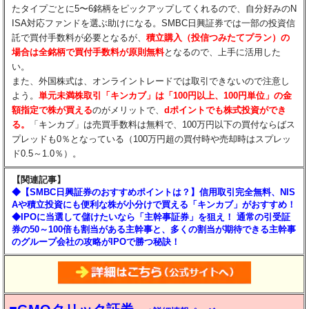
たタイプごとに5〜6銘柄をピックアップしてくれるので、自分好みのN
ISA対応ファンドを選ぶ助けになる。SMBC日興証券では一部の投資信
託で買付手数料が必要となるが、
積立購入（投信つみたてプラン）の
場合は全銘柄で買付手数料が原則無料
となるので、上手に活用した
い。
また、外国株式は、オンライントレードでは取引できないので注意し
よう。
単元未満株取引「キンカブ」は「100円以上、100円単位」の金
額指定で株が買える
のがメリットで、
dポイントでも株式投資ができ
る。
「キンカブ」は売買手数料は無料で、100万円以下の買付ならばス
プレッドも0％となっている（100万円超の買付時や売却時はスプレッ
ド0.5～1.0％）。
【関連記事】
◆【SMBC日興証券のおすすめポイントは？】信用取引完全無料、NIS
Aや積立投資にも便利な株が小分けで買える「キンカブ」がおすすめ！
◆IPOに当選して儲けたいなら「主幹事証券」を狙え！ 通常の引受証
券の50～100倍も割当がある主幹事と、多くの割当が期待できる主幹事
のグループ会社の攻略がIPOで勝つ秘訣！