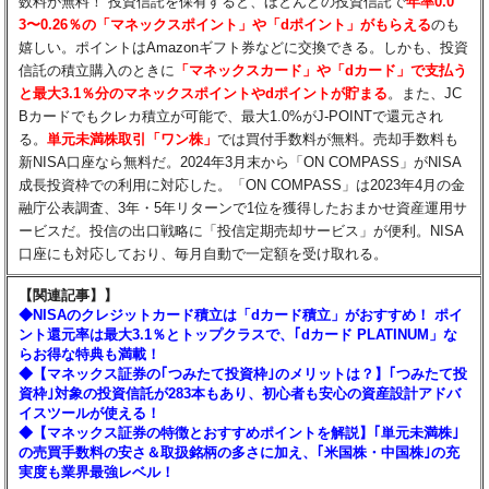
数料が無料！ 投資信託を保有すると、ほとんどの投資信託で
年率0.0
3〜0.26％の「マネックスポイント」や「dポイント」がもらえる​
のも
嬉しい。ポイントはAmazonギフト券などに交換できる。しかも、投資
信託の積立購入のときに
「マネックスカード」や「dカード」で支払う
と最大3.1％分のマネックスポイントやdポイントが貯まる
。また、JC
Bカードでもクレカ積立が可能で、最大1.0%がJ-POINTで還元され
る。
単元未満株取引「ワン株」
では買付手数料が無料。売却手数料も
新NISA口座なら無料だ。2024年3月末から「ON COMPASS」がNISA
成長投資枠での利用に対応した。「ON COMPASS」は2023年4月の金
融庁公表調査、3年・5年リターンで1位を獲得したおまかせ資産運用サ
ービスだ。投信の出口戦略に「投信定期売却サービス」が便利。NISA
口座にも対応しており、毎月自動で一定額を受け取れる。
【関連記事】】
◆NISAのクレジットカード積立は「dカード積立」がおすすめ！ ポイ
ント還元率は最大3.1％とトップクラスで、｢dカード PLATINUM」な
らお得な特典も満載！
◆【マネックス証券の｢つみたて投資枠｣のメリットは？】｢つみたて投
資枠｣対象の投資信託が283本もあり、初心者も安心の資産設計アドバ
イスツールが使える！
◆【マネックス証券の特徴とおすすめポイントを解説】｢単元未満株｣
の売買手数料の安さ＆取扱銘柄の多さに加え、｢米国株・中国株｣の充
実度も業界最強レベル！