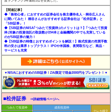
度ランキング3年連続1位を受賞した。
【関連記事】
◆「株初心者」におすすめの証券会社を株主優待名人・桐谷広人さん
に聞いてみた！ 桐谷さんがおすすめする証券会社は「松井証券」と
「SBI証券」！
◆【SBI証券のNISA｢つみたて投資枠｣のメリットは？】｢つみたて投資
枠｣対象の投資信託の取扱数が294本と金融機関の中でも充実している
のがSBI証券の魅力！
◆【SBI証券の特徴とおすすめポイントを解説！】株式投資の売買手数
料の安さは業界トップクラス！ IPOや米国株、夜間取引など、商品・
サービスも充実
▼NISAにおすすめのSBI証券！ZAi限定で現金2000円をプレゼント！▼
■松井証券
⇒詳細情報ページへ
つみたて投資枠
成長投資枠
クレカ積立