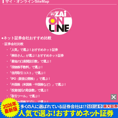
ザイ・オンラインSiteMap
●ネット証券会社おすすめ比較
・
証券会社比較
・
「人気」で選ぶ！おすすめネット証券
・
「桐谷さん」が選ぶ！おすすめネット証券
・
「最短の口座開設日数」で選ぶ！
・
「現物株手数料」で選ぶ！
・
「信用取引コスト」で選ぶ！
・
「IPO（新規公開株）」で選ぶ！
・
「外国株（米国株・中国株など）」で選ぶ！
・
「投資信託の取扱数」で選ぶ！
・
「取引ツール」で選ぶ！
・
「スマホ用株アプリ」で選ぶ！
・
「株主優待検索機能」で選ぶ！
●株主優待おすすめ情報