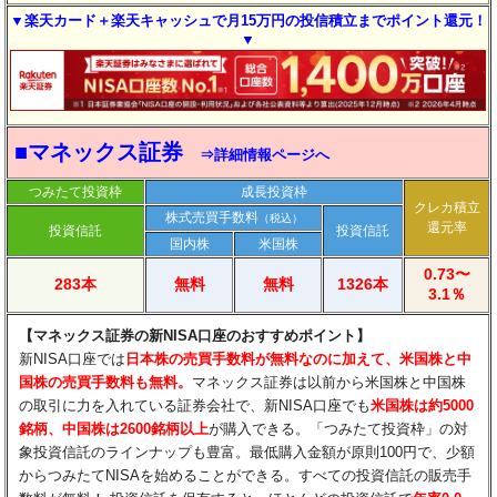
▼楽天カード＋楽天キャッシュで月15万円の投信積立までポイント還元！
▼
■マネックス証券
⇒詳細情報ページへ
つみたて投資枠
成長投資枠
クレカ積立
株式売買手数料
（税込）
還元率
投資信託
投資信託
国内株
米国株
0.73〜
283本
無料
無料
1326本
3.1％
【マネックス証券の新NISA口座のおすすめポイント】
新NISA口座では
日本株の売買手数料が無料なのに加えて、米国株と中
国株の売買手数料も無料。
マネックス証券は以前から米国株と中国株
の取引に力を入れている証券会社で、新NISA口座でも
米国株は約5000
銘柄、中国株は2600銘柄以上
が購入できる。「つみたて投資枠」の対
象投資信託のラインナップも豊富。最低購入金額が原則100円で、少額
からつみたてNISAを始めることができる。すべての投資信託の販売手