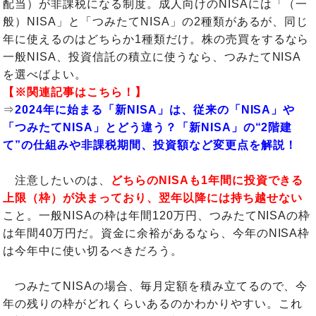
配当）が非課税になる制度。成人向けのNISAには「（一
般）NISA」と「つみたてNISA」の2種類があるが、同じ
年に使えるのはどちらか1種類だけ。株の売買をするなら
一般NISA、投資信託の積立に使うなら、つみたてNISA
を選べばよい。
【※関連記事はこちら！】
⇒
2024年に始まる「新NISA」は、従来の「NISA」や
「つみたてNISA」とどう違う？「新NISA」の“2階建
て”の仕組みや非課税期間、投資額など変更点を解説！
注意したいのは、
どちらのNISAも1年間に投資できる
上限（枠）が決まっており、翌年以降には持ち越せない
こと。一般NISAの枠は年間120万円、つみたてNISAの枠
は年間40万円だ。資金に余裕があるなら、今年のNISA枠
は今年中に使い切るべきだろう。
つみたてNISAの場合、毎月定額を積み立てるので、今
年の残りの枠がどれくらいあるのかわかりやすい。これ