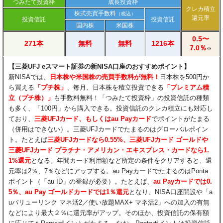
つみたて投資枠
成長投資枠
クレカ積立
株式売買手数料
（税込）
還元率
投資信託
投資信託
国内株
米国株
0.5〜
271本
無料
無料
1216本
7.0％
※
【三菱UFJ eスマート証券の新NISA口座のおすすめポイント】​
新NISAでは、
日本株や米国株の売買手数料が無料！
日本株を500円か
ら買える
「プチ株」
、毎月、日本株を積立投資できる
「プレミアム積
立（プチ株）」
も手数料無料！「つみたて投資枠」の投資信託の種類
も多く、「100円」から購入できる。投資信託のクレカ積立にも対応し
ており、
三菱UFJカード、もしくはau Payカード
でポイントがたまる
（併用はできない）。三菱UFJカードでたまるのはグローバルポイン
ト。たとえば
三菱UFJカードなら0.55%、三菱UFJカード ゴールドや
三菱UFJカード プラチナ・アメリカン・エキスプレス・カードなら1.
1%還元
となる。年間カード利用額など所定の条件をクリアすると、還
元率は2％、7％などにアップする。au PayカードでたまるのはPonta
ポイント（「au ID」の登録が必要）。たとえば、
au Payカードでは0.
5％、au Pay ゴールドカードでは1％還元
となり、NISA口座開設や「a
uバリューリンク マネ活2／使い放題MAX+ マネ活2」への加入の有無
などにより最大２％に還元率がアップ。そのほか、投資信託の保有額