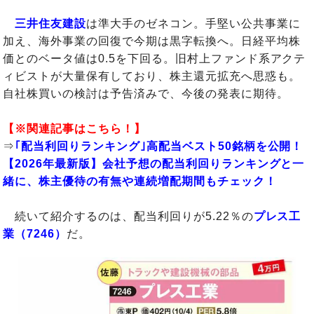
三井住友建設
は準大手のゼネコン。手堅い公共事業に
加え、海外事業の回復で今期は黒字転換へ。日経平均株
価とのベータ値は0.5を下回る。旧村上ファンド系アクテ
ィビストが大量保有しており、株主還元拡充へ思惑も。
自社株買いの検討は予告済みで、今後の発表に期待。
【※関連記事はこちら！】
⇒
｢配当利回りランキング｣高配当ベスト50銘柄を公開！
【2026年最新版】会社予想の配当利回りランキングと一
緒に、株主優待の有無や連続増配期間もチェック！
続いて紹介するのは、配当利回りが5.22％の
プレス工
業（7246）
だ。