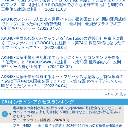
のプレス工業、利回り4.9％の高配当でさらなる株主還元にも期待の
三井住友建設に注目！（2022.11.03）
AKB48のメンバー3人による運用バトルが最終回に！6年間の運用成績
でトップに立ったのは中西智代梨！～最終回 全員がプラスで終了！
6年間ありがとう～（2022.07.07）
AKB48･中西智代梨がハマッている｢YouTube｣の運営会社を傘下に置
く｢アルファベット(GOOGL)｣に注目！～第74回 株価50倍になったア
ルファベットって？～（2022.06.05）
AKB48･武藤小麟が波乱相場でも下げにくそうなコンテンツを作る
「任天堂」と「KADOKAWA」に注目！～第73回 世界的なブーム到
来!? ゲーム株が上昇中～（2022.05.07）
AKB48･武藤十夢が保有するネットフリックスは急落も、首位奪還の
ために下落中の米国株を買うことに！～第72回 めちゃ下がっている
時どうしたらいい？～（2022.04.04）
»もっと見る
ZAiオンライン アクセスランキング
定期預金の金利が高い銀行ランキング[2026年8月] 貯金をするなら、メ
ガバンクの3倍以上も高金利なSBI新生銀行など、お得な銀行を選ぶの
がおすすめ！
ザイ・オンライン編集部（2026.8.3）
花王（4452）、株主優待を新設！ 2026年12月末の保有株数が400株未