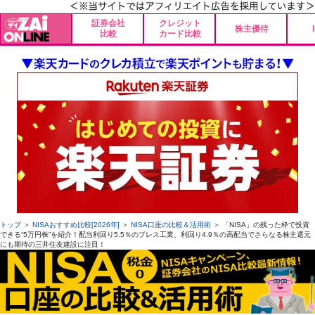
証券会社
クレジット
株主優待
比較
カード比較
トップ
＞
NISAおすすめ比較[2026年]
＞
NISA口座の比較＆活用術
＞ 「NISA」の残った枠で投資
できる“5万円株”を紹介！配当利回り5.5％のプレス工業、利回り4.9％の高配当でさらなる株主還元
にも期待の三井住友建設に注目！