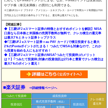
に応じてもPontaポイントがたまる。なお、Pontaポイントは投資信託
やプチ株（単元未満株）の買付にも利用できる。
※三菱UFJカード プラチナ・アメリカン・エキスプレス・カードで年間カード利用額が700
万円以上などの所定の条件をクリアすると、還元率は最大7％になる。
【関連記事】
◆【三菱UFJ eスマート証券の特徴とおすすめポイントを解説】NISA
口座なら日本株と米国株の売買手数料が無料で、クレカ積立の還元率
は最大7％とネット証券トップクラス
◆｢三菱UFJ eスマート証券＋au PAY カード｣で積立投資すると最大
2％のPontaポイントがたまる！ つみたてNISAも対象なので、これか
ら投資を始める人にもおすすめ！
◆【三菱UFJ eスマート証券のNISA｢つみたて投資枠｣のメリット
は？】｢つみたて投資枠｣対象の投資信託は271本と豊富でクレカ積立は
最大7％のポイント還元！
■楽天証券
⇒詳細情報ページへ
つみたて投資枠
成長投資枠
クレカ積立
株式売買手数料
（税込）
還元率
投資信託
投資信託
国内株
米国株