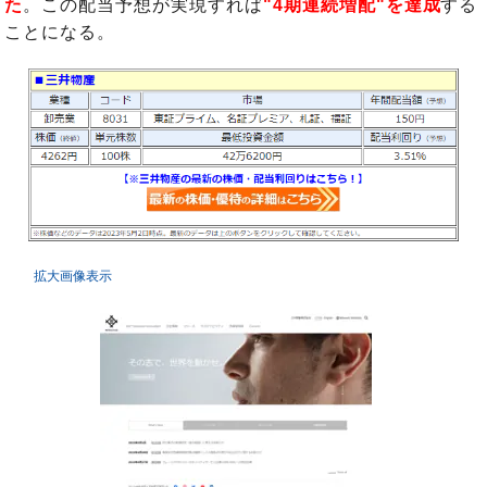
た
。この配当予想が実現すれば
"4期連続増配"を達成
する
ことになる。
拡大画像表示