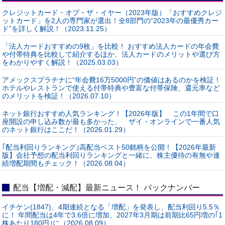
クレジットカード・オブ・ザ・イヤー（2023年版）「おすすめクレジ
ットカード」を2人の専門家が選出！全8部門の“2023年の最優秀カー
ド”を詳しく解説！（2023.11.25）
「法人カードおすすめの9枚」を比較！ おすすめ法人カードの年会費
や付帯特典を比較して紹介するほか、法人カードのメリットや選び方
をわかりやすく解説！（2025.03.03）
アメックスプラチナに“年会費16万5000円”の価値はあるのかを検証！
ホテルやレストランで使える付帯特典や豊富な付帯保険、還元率など
のメリットを検証！（2026.07.10）
ネット銀行おすすめ人気ランキング！【2026年版】 この1年間で口
座開設の申し込み数が最も多かった、 ザイ・オンラインで一番人気
のネット銀行はここだ！（2026.01.29）
｢配当利回りランキング｣高配当ベスト50銘柄を公開！【2026年最新
版】会社予想の配当利回りランキングと一緒に、株主優待の有無や連
続増配期間もチェック！（2026.08.04）
配当【増配・減配】最新ニュース！ バックナンバー
イチケン(1847)、4期連続となる「増配」を発表し、配当利回り5.5％
に！ 年間配当は4年で3.6倍に増加、2027年3月期は前期比65円増の｢1
株あたり180円｣に（2026.08.09）