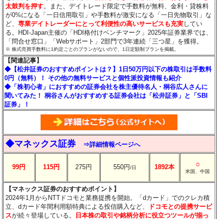
太鼓判を押す
。また、デイトレード限定で手数料が無料、金利・貸株料
が0%になる「一日信用取引」や手数料が激安になる「一日先物取引」な
ど、
専業デイトレーダーにとって利便性の高いサービスも充実
してい
る。HDI-Japan主催の「HDI格付けベンチマーク」2025年証券業界では、
「問合せ窓口」「Webサポート」2部門で3年連続「三つ星」を獲得。
※ 株式売買手数料に1約定ごとのプランがないので、1日定額制プランを掲載。
【関連記事】
◆【松井証券のおすすめポイントは？】1日50万円以下の株取引は手数料
0円（無料）！ その他の無料サービスと個性派投資情報も紹介
◆「株初心者」におすすめの証券会社を株主優待名人・桐谷広人さんに
聞いてみた！ 桐谷さんがおすすめする証券会社は「松井証券」と「SBI
証券」！
◆マネックス証券
⇒詳細情報ページへ
○
99円
115円
275円
550円
1892本
/日
米国、中国
【マネックス証券のおすすめポイント】
2024年1月からNTTドコモと業務提携を開始。「dカード」でのクレカ積
立、dカード年間利用額特典による投信購入など、
ドコモとの提携サービ
ス
が続々登場している。
日本株の取引や銘柄分析に役立つツールが揃っ