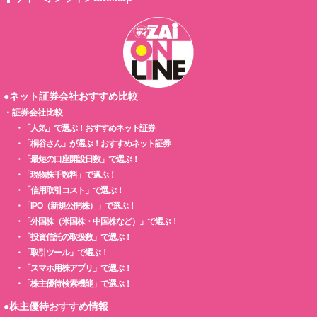
●ネット証券会社おすすめ比較
・
証券会社比較
・
「人気」で選ぶ！おすすめネット証券
・
「桐谷さん」が選ぶ！おすすめネット証券
・
「最短の口座開設日数」で選ぶ！
・
「現物株手数料」で選ぶ！
・
「信用取引コスト」で選ぶ！
・
「IPO（新規公開株）」で選ぶ！
・
「外国株（米国株・中国株など）」で選ぶ！
・
「投資信託の取扱数」で選ぶ！
・
「取引ツール」で選ぶ！
・
「スマホ用株アプリ」で選ぶ！
・
「株主優待検索機能」で選ぶ！
●株主優待おすすめ情報