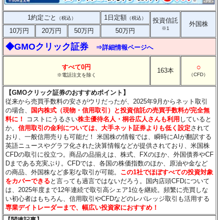
1約定ごと
1日定額
（税込）
（税込）
投資信託
外国株
※1
10万円
20万円
50万円
50万円
◆GMOクリック証券
⇒詳細情報ページへ
○
すべて0円
163本
（CFD）
※電話注文を除く
【GMOクリック証券のおすすめポイント】
従来から売買手数料の安さがウリだったが、2025年9月からネット取引
の場合、
国内株式（現物・信用取引）と投資信託の売買手数料が完全無
料に！
コストにうるさい
株主優待名人・桐谷広人さんも利用
していると
か。
信用取引の金利については、大手ネット証券よりも低く設定
されて
おり、一般信用売りも可能だ！ 米国株の情報では、瞬時にAIが翻訳する
英語ニュースやグラフ化された決算情報などが提供されており、米国株
CFDの取引に役立つ。商品の品揃えは、株式、FXのほか、外国債券やCF
Dまである充実ぶり。CFDでは、各国の株価指数のほか、原油や金など
の商品、外国株など多彩な取引が可能。
この1社でほぼすべての投資対象
をカバーできる
と言っても過言ではないだろう。国内店頭CFDについて
は、2025年度まで12年連続で取引高シェア1位を継続。頻繁に売買しな
い初心者はもちろん、信用取引やCFDなどのレバレッジ取引も活用する
専業デイトレーダーまで、幅広い投資家におすすめ！
【関連記事】