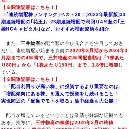
る
。
【※関連記事はこちら！】
⇒
｢連続増配株ランキング｣ベスト20！[2023年最新版]33
期連続増配の｢花王｣、23期連続増配で利回り4％超の｢三
菱HCキャピタル｣など、おすすめ増配銘柄を紹介
また、
三井物産
の配当額の伸び具合にも注目しておき
たい。連続増配が始まる直前の
2020年3月期から2024年3
月期までの4年間で、三井物産の年間配当額は「1株あた
り80円」から「1株あたり150円」まで、1.8倍に増加
し
ている。
【※関連記事はこちら！】
⇒
「配当利回りが高い株」に投資するより重要なのは、
「増配傾向にある株」を選んで投資をし続けること！
実現間近の「配当でモトを取る」途中経過も大公開！
配当が増えているということは業績が好調な証拠でも
ある。実際に、
三井物産の株価は2020年3月の終値