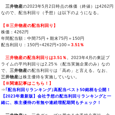
三井物産
の2023年5月2日時点の株価（終値）は4262円
なので、配当利回り（予想）は以下のようになる。
【※三井物産の配当利回り】
株価：4262円
年間配当額：中間75円＋期末75円＝150円
配当利回り：150円÷4262円×100＝
3.51％
三井物産の配当利回りは3.51％
。2023年4月の東証プ
ライムの平均利回りは2.25％（配当実施企業のみ）なの
で、
三井物産
の配当利回りは「高め」と言える。なお、
三井物産
は株主優待を実施していない。
【※関連記事はこちら！】
⇒
｢配当利回りランキング｣高配当ベスト50銘柄を公開！
【2023年最新版】会社予想の配当利回りランキングと一
緒に、株主優待の有無や連続増配期間もチェック！