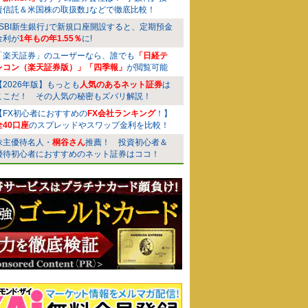
資信託＆米国株の取扱数｣などで徹底比較！
｢SBI新生銀行｣で新規口座開設すると、定期預金
金利が
1年もの年1.55％
に!
「楽天証券」のユーザーなら、誰でも
「日経テ
レコン（楽天証券版）」「四季報」
が閲覧可能
【2026年版】もっとも
人気のあるネット証券
は
ここだ！ その人気の秘密もズバリ解説！
【FX初心者におすすめの
FX会社ランキング
！】
全40口座
のスプレッドやスワップ金利を比較！
株主優待名人・
桐谷さん
推薦！ 投資初心者＆
優待初心者におすすめのネット証券はココ！