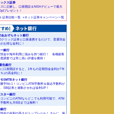
ネックス証券
ズに正解し、口座開設＆NISAデビューで最大
00ptプレゼント！
ット証券比較一覧
»ネット証券キャンペーン一覧
Oあおぞらネット銀行
MOクリック証券と口座連携するだけで、普通預金
利がお得な金利に！
ニー銀行
貨預金や海外利用に強みを持つ銀行！ 各種顧客
足度調査では常に高い評価を獲得！
I新生銀行
規に口座開設すると、1年もの定期預金金利が｢年
55％｣の高金利に！
モSMTBネット銀行
勝手No.1！コンビニATM手数料＆振込手数料が
、SBI証券と連動させれば金利UP！
京スター銀行
コンビニのATMならどこでも利用可能で、ATM
金手数料も月8回までは無料！
J銀行
期預金の金利の高さがトップレベル！ さらに、振