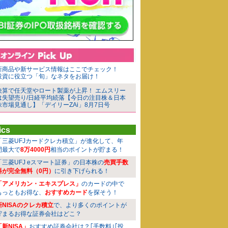
新商品や新サービス情報はここでチェック！
投資に役立つ「旬」なネタをお届け！
決算で任天堂やロート製薬が上昇！ エムスリー
は失望売り/日経平均続落【今日の注目株＆日本
株市場見通し】「デイリーZAi」8月7日号
ics
「三菱UFJカードクレカ積立」が進化して、年
間最大で
8万4000円
相当のポイントが貯まる！
「三菱UFJ eスマート証券」の日本株の
売買手数
料が完全無料（0円）
に引き下げられる！
「アメリカン・エキスプレス」
のカードの中で
もっともお得な、
おすすめカード
を探そう！
新NISAのクレカ積立
で、より多くのポイントが
貯まるお得な証券会社はどこ？
「新NISA」
おすすめ証券会社は？｢手数料｣｢投