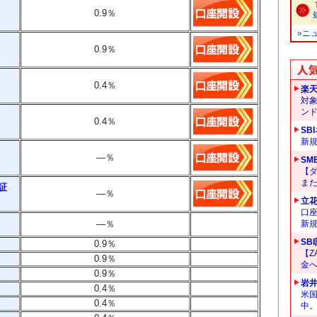
0.9
％
»ニ
0.9％
0.4
％
楽
対
ン
0.4％
SB
新
）
―
％
SM
【
ま
証
―
％
立
口
―
％
新
SB
0.9％
【Z
0.9％
金へ
0.9％
岩
0.4％
米
0.4％
中