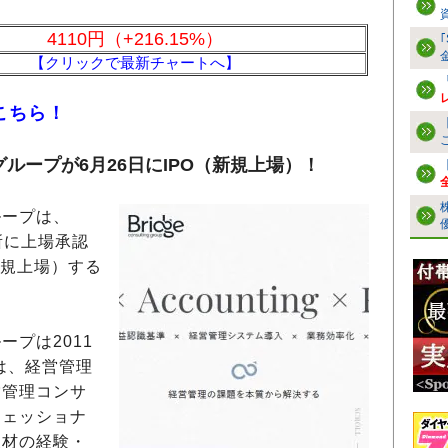
4110円（+216.15%）
【クリックで最新チャートへ】
こちら！
ループが6月26日にIPO（新規上場）！
ープは、
引所に上場承認
（新規上場）する
プは2011
は、経営管理
営管理コンサ
フェッショナ
人材の経験・