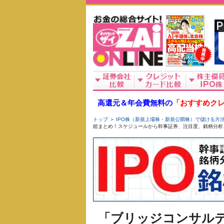
高還元＆年会費無料の
「おすすめクレ
トップ
＞
IPO株（新規上場株・新規公開株）で儲ける方
総まとめ！スケジュールから幹事証券、注目度、銘柄分析
「ブリッジコンサルテ