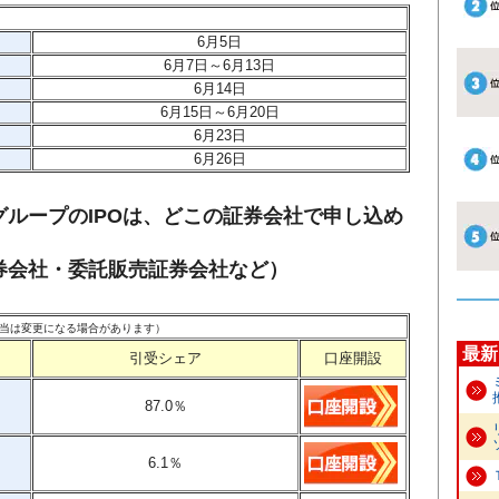
6月5
日
6月7日～6月13日
6月14日
6月15日～6月20日
6月23日
6月26日
ループのIPOは、どこの証券会社で申し込め
券会社・委託販売証券会社など）
。割当は変更になる場合があります）
最新
引受シェア
口座開設
87.0
％
6.1
％