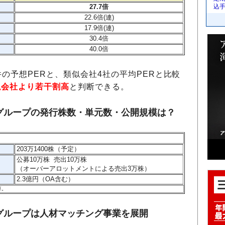
27.7倍
込
22.6倍(連)
17.9倍(連)
30.4倍
40.0倍
の予想PERと、類似会社4社の平均PERと比較
似会社より若干割高
と判断できる。
グループの発行株数・単元数・公開規模は？
203万1400株（予定）
公募10万株 売出10万株
（オーバーアロットメントによる売出3万株）
2.3億円（OA含む）
算。
グループは人材マッチング事業を展開