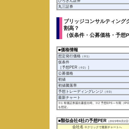
ひろぎん証券
丸三証券
ブリッジコンサルティンググ
割高？
（仮条件・公募価格・予想P
■価格情報
想定発行価格
（※1）
仮条件
［予想PER
］
（※2）
公募価格
初値
初値騰落率
予想トレーディングレンジ
（※3）
最新チャート
※1 有価証券届出書提出時。※2 予想EPS＝今期（
を想定。
■類似会社4社の予想PER
（2023年6月
会社名
※クリックで最新チャートへ