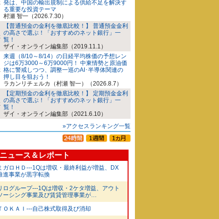
発は、中国の輸出規制による供給不足を解決す
る重要な投資テーマ
村瀬 智一（2026.7.30）
【普通預金の金利を徹底比較！】 普通預金金利
の高さで選ぶ！「おすすめのネット銀行」一
覧！
ザイ・オンライン編集部（2019.11.1）
来週（8/10～8/14）の日経平均株価の予想レン
ジは6万3000～6万9000円！ 中東情勢と原油価
格に警戒しつつ、調整一巡のAI･半導体関連の
押し目を狙おう！
ラカンリチェルカ（村瀬 智一）（2026.8.7）
【定期預金の金利を徹底比較！】 定期預金金利
の高さで選ぶ！「おすすめのネット銀行」一
覧！
ザイ・オンライン編集部（2021.6.10）
»アクセスランキング一覧
ニュース＆レポート
ミガロＨＤ---1Qは増収・最終利益が増益、DX
推進事業が黒字転換
リログループ---1Qは増収・2ケタ増益、アウト
ソーシング事業及び賃貸管理事業が…
ＴＯＫＡＩ---自己株式取得及び消却