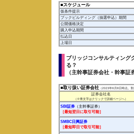
■スケジュール
仮条件提示
ブックビルディング（抽選申込）期間
公開価格決定
購入申込期間
払込日
上場日
ブリッジコンサルティンググ
る？
（主幹事証券会社・幹事証
■取り扱い証券会社
（2023年6月8日時点
証券会社名
（※青文字はクリックで詳細ページへ）
SBI証券
（主幹事証券）
［最短翌日に取引可能］
SMBC日興証券
［最短即日で取引可能］