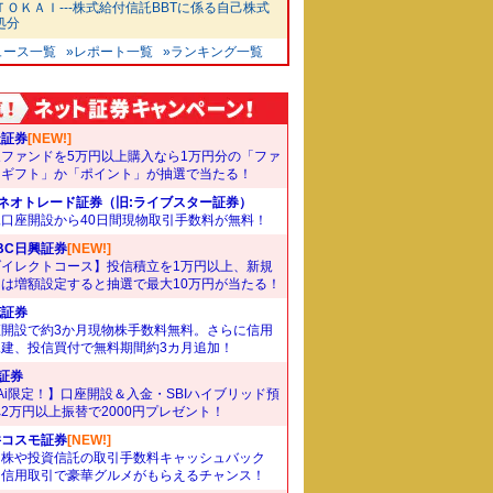
ＴＯＫＡＩ---株式給付信託BBTに係る自己株式
処分
ュース一覧
»レポート一覧
»ランキング一覧
天証券
[NEW!]
象ファンドを5万円以上購入なら1万円分の「ファ
ドギフト」か「ポイント」が抽選で当たる！
Iネオトレード証券（旧:ライブスター証券）
規口座開設から40日間現物取引手数料が無料！
BC日興証券
[NEW!]
ダイレクトコース】投信積立を1万円以上、新規
たは増額設定すると抽選で最大10万円が当たる！
花証券
座開設で約3か月現物株手数料無料。さらに信用
規建、投信買付で無料期間約3カ月追加！
I証券
Ai限定！】口座開設＆入金・SBIハイブリッド預
2万円以上振替で2000円プレゼント！
井コスモ証券
[NEW!]
国株や投資信託の取引手数料キャッシュバック
。信用取引で豪華グルメがもらえるチャンス！