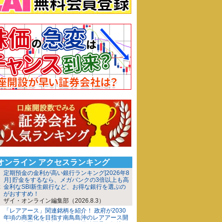
iオンライン アクセスランキング
定期預金の金利が高い銀行ランキング[2026年8
月] 貯金をするなら、メガバンクの3倍以上も高
金利なSBI新生銀行など、お得な銀行を選ぶの
がおすすめ！
ザイ・オンライン編集部（2026.8.3）
「レアアース」関連銘柄を紹介！ 政府が2030
年頃の商業化を目指す南鳥島沖のレアアース開