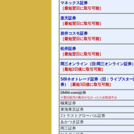
マネックス証券
［最短翌日に取引可能］
楽天証券
［最短翌日に
取引
可能］
岩井コスモ証券
［最短翌日に
取引
可能］
松井証券
［最短翌日に
取引
可能］
岡三オンライン（旧:岡三オンライン証券
［最短2日後に
取引
可能］
SBIネオトレード証券（旧：ライブスター
券）
［最短3日後に
取引
可能］
DMM.com証券
※委託販売の配分がなかったため取扱中止
極東証券
東海東京証券
Jトラストグローバル証券
あかつき証券
岡三証券