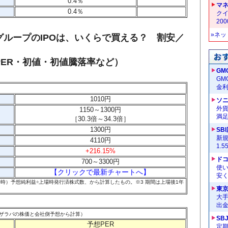
0.4％
マ
0.4％
クイ
20
»ネ
ループのIPOは、いくらで買える？ 割安／
ER・初値・初値騰落率など）
GM
G
金
1010
円
ソ
外
1150～1300円
満
［
30.3倍～34.3
倍］
1300円
SB
新
4110円
1.
+216.15%
ドコ
700～3300
円
使い
【クリックで最新チャートへ】
安く
IPO時）予想純利益÷上場時発行済株式数、から計算したもの。
※3 期間は上場後1年
東
大手
出
2日ザラバの株価と会社側予想から計算）
SB
予想PER
定