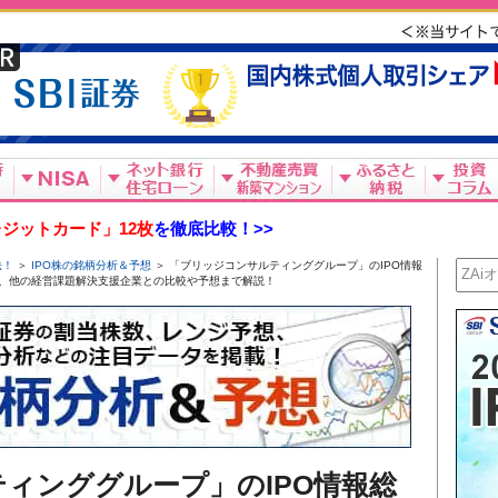
ジットカード」12枚
を徹底比較！>>
法！
＞
IPO株の銘柄分析＆予想
＞ 「ブリッジコンサルティンググループ」のIPO情報
、他の経営課題解決支援企業との比較や予想まで解説！
ィンググループ」のIPO情報総