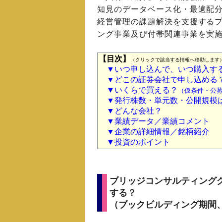
知見のデータベース化・最適配
経営管理の課題解決を支援する
ング事業及び付帯関連事業を実
【目次】
（クリックで該当する情報へ移動します
▼いつ申し込んで、いつ購入す
▼どこの証券会社で申し込める
▼いくらで買える？
（仮条件・公募
▼発行株数・単元数・公開規模
▼どんな会社？
▼業績データ／業績コメント
▼企業の詳細情報／銘柄紹介
▼投資のポイント
ブリッジコンサルティンググ
する？
（ブックビルディング期間