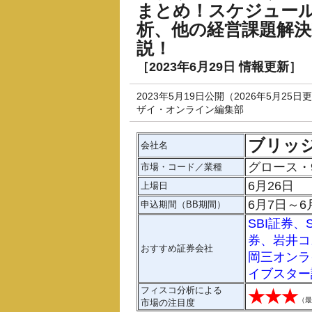
まとめ！スケジュー
析、他の経営課題解
説！
［2023年6月29日 情報更新］
2023年5月19日公開（2026年5月25日
ザイ・オンライン編集部
ブリッ
会社名
グロース・
市場・コード／業種
6月26日
上場日
6月7日～6
申込期間（BB期間）
SBI証券
、
券
、
岩井コ
おすすめ証券会社
岡三オンラ
イブスター
フィスコ分析による
★★★
（
最
市場の注目度