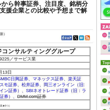
ルから幹事証券、注目度、銘柄分
決支援企業との比較や予想まで解
更新）
ジコンサルティンググループ
9225／サービス業
Top
月13日
SMBC日興証券
、
マネックス証券
、
楽天証
スモ証券
、
松井証券
、
岡三オンライン（旧:
イン証券）
、
SBIネオトレード証券（旧：ラ
証券）
、
DMM.com証券
高★5つ
）