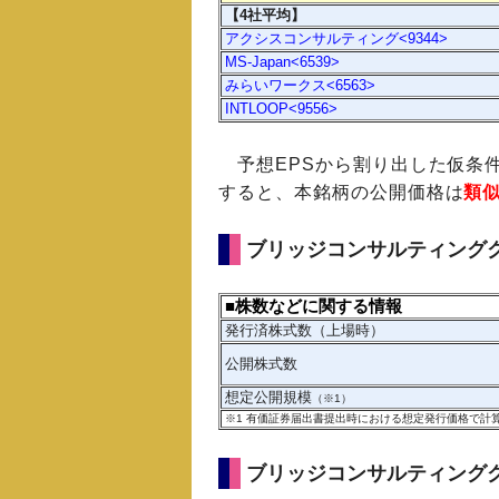
【4社平均】
アクシスコンサルティング<9344>
MS-Japan<6539>
みらいワークス<6563>
INTLOOP<9556>
予想EPSから割り出した仮条件
すると、本銘柄の公開価格は
類
ブリッジコンサルティング
■株数などに関する情報
発行済株式数（上場時）
公開株式数
想定公開規模
（※1）
※1
有価証券届出書提出時における想定発行価格で計
ブリッジコンサルティング