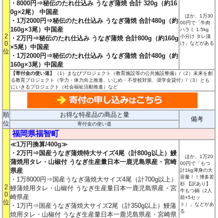
・8000円⇒秘伝のたれ仕込み うなぎ蒲焼 合計 320g（約16
0g×2尾） 中国産
ほか、1万30
・1万2000円⇒秘伝のたれ仕込み うなぎ蒲焼 合計480g（約
00円で「牛肉
160g×3尾）中国産
ハラミ 1.5kg
2
小分け タレ漬
・2万円⇒秘伝のたれ仕込み うなぎ蒲焼 合計800g（約160g
0
け」などがある
×5尾）中国産
位
・1万2000円⇒秘伝のたれ仕込み うなぎ蒲焼 合計480g（約
160g×3尾）中国産
【寄付金の使い道】
（1）まなびプロジェクト（教育施設等の公共施設整備）/（2）未来を創
る教育プロジェクト（学力・体力向上推進、いじめ・不登校対策、奨学金貸付）/（3）とも
にいきるプロジェクト（社会福祉活動推進）など
順
お得な特産品の商品と量
備考
位
寄付金の使い道
福岡県福智町
≪1万円換算/400g≫
・2万円⇒国産うなぎ蒲焼特大サイズ4尾（計800g以上）鰻
ほか、1万20
蒲焼用タレ・山椒付 うなぎ生産量日本一鹿児島県産・宮崎
00円で「もつ
県産
計1kg渾身の大
容量！！博多若
・1万8000円⇒国産うなぎ蒲焼大サイズ4尾（計700g以上）
杉 【訳あり】
2
鰻蒲焼用タレ・山椒付 うなぎ生産量日本一鹿児島県産・宮
牛もつ鍋（2人
0
崎県産
前×5セッ
位
ト）」などがあ
・1万円⇒国産うなぎ蒲焼大サイズ2尾（計350g以上）鰻蒲
る
焼用タレ・山椒付 うなぎ生産量日本一鹿児島県産・宮崎県