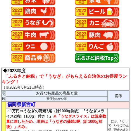
◆2023年度
「ふるさと納税」で「うなぎ」がもらえる自治体のお得度ラン
キング！
（※2023年6月21日時点）
順
お得な特産品の商品と量
備考
位
寄付金の使い道
福岡県新宮町
・1万円⇒うなぎの蒲焼3尾（計1000g前後）『うなぎスラ
イス20切（100g）付き！』
※「うなぎスライス」は規定数
量に達したため、現在は「うなぎの蒲焼3尾（計1000g前
ほか、1万円
で「いちごの王
後）」のみ。
様『博多あまお