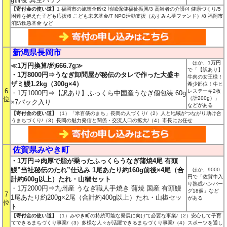
【寄付金の使い道】
1 福岡市の施策全般/2 地域保健福祉振興/3 高齢者の介護/4 健康づくり/5
困難を抱えた子ども応援/6 こども未来基金/7 NPO活動支援（あすみん夢ファンド）/8 福岡市
消防救急基金 など
新潟県長岡市
ほか、1万円
≪1万円換算/約666.7g≫
で「【訳あり】
・1万8000円⇒うなぎ卸問屋が秘伝のタレで作った大盛キ
牛肉の女王様！
ザミ鰻1.2kg（300g×4）
希少部位！牛ヒ
6
レステーキ2枚
・1万1000円⇒【訳あり】ふっくら中国産うなぎ個包装 60g
位
（計200g）」
×7パック入り
などがある
【寄付金の使い道】
（1）「米百俵のまち」長岡の人づくり/（2）人と地域がつながり助け合
うまちづくり/（3）長岡の魅力発信と関係・交流人口の拡大/（4）市長にお任せ
佐賀県みやき町
・1万円⇒肉厚で脂が乗ったふっくらうなぎ蒲焼4尾 有頭
鰻”当社秘伝のたれ”仕込み 1尾あたり約160g前後×4尾（合
ほか、9000
円で「佐賀牛入
計約600g以上）たれ・山椒セット
り熟成ハンバー
・1万2000円⇒九州産 うなぎ職人手焼き 蒲焼 国産 有頭鰻
グ18個」など
7
1尾あたり約200g×2尾（合計約400g以上）たれ・山椒セッ
がある
位
ト
【寄付金の使い道】
（1）みやき町の持続可能な発展に向けて必要な事業/（2）安心して子育
てできるまちづくり事業/（3）多様な人々が活躍できるまちづくり事業/（4）スポーツを通し