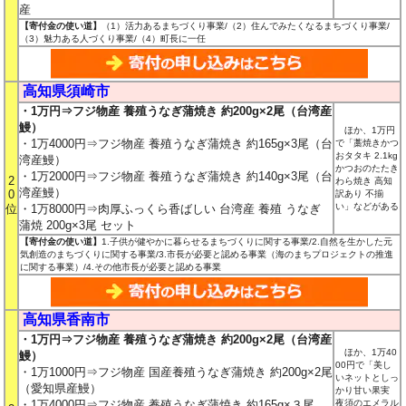
産
【寄付金の使い道】
（1）活力あるまちづくり事業/（2）住んでみたくなるまちづくり事業/
（3）魅力ある人づくり事業/（4）町長に一任
高知県須崎市
・1万円⇒フジ物産 養殖うなぎ蒲焼き 約200g×2尾（台湾産
鰻）
ほか、1万円
・1万4000円⇒フジ物産 養殖うなぎ蒲焼き 約165g×3尾（台
で「藁焼きかつ
おタタキ 2.1kg
湾産鰻）
かつおのたたき
・1万2000円⇒フジ物産 養殖うなぎ蒲焼き 約140g×3尾（台
2
わら焼き 高知
湾産鰻）
0
訳あり 不揃
い」などがある
位
・1万8000円⇒肉厚ふっくら香ばしい 台湾産 養殖 うなぎ
蒲焼 200g×3尾 セット
【寄付金の使い道】
1.子供が健やかに暮らせるまちづくりに関する事業/2.自然を生かした元
気創造のまちづくりに関する事業/3.市長が必要と認める事業（海のまちプロジェクトの推進
に関する事業）/4.その他市長が必要と認める事業
高知県香南市
・1万円⇒フジ物産 養殖うなぎ蒲焼き 約200g×2尾（台湾産
ほか、1万40
鰻）
00円で「美し
・1万1000円⇒フジ物産 国産養殖うなぎ蒲焼き 約200g×2尾
いネットとしっ
（愛知県産鰻）
かり甘い果実
・1万4000円⇒フジ物産 養殖うなぎ蒲焼き 約165g×３尾
夜須のエメラル