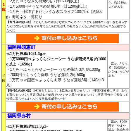
・2万円⇒うなぎの蒲焼8尾（計1600g以上）
う』約1080g」
1
・1万5000円⇒うなぎの蒲焼6尾（計1200g以上）
などがある
位
・1万円⇒解凍するだけ♪うなぎスライス100切れ（約500
g）寿司ネタ・薄切り
【寄付金の使い道】
子どもたちの健やかな成長のために/いつまでも健康でいきいきと暮らす
ために/豊かな自然を守り育てるために/新宮町の魅力を伝えるために/地域の元気を応援する
ために
福岡県須恵町
≪1万円換算/1031.3g≫
・1万6000円⇒ふっくらジューシー うなぎ蒲焼 5尾 約1600
ほか、1万円
g以上（1650g）
で「熟成焼きい
・1万円⇒ふっくらジューシー うなぎ蒲焼 3尾 約1000g
か 2kg」などが
・7000円⇒ふっくら肉厚 うなぎ蒲焼 2尾 500g
2
ある
・1万円⇒≪国産≫ふっくら肉厚 うなぎ蒲焼3尾（140g×3
位
尾）
【寄付金の使い道】
①町民とともにつくる協働と参加のまちづくり事業/②多様に学び、文化
を育むまちづくり事業/③誰もが健康でいきいきと暮らせるまちづくり事業/④安全で安心して
快適に暮らせるまちづくり事業/⑤町長へ一任
福岡県赤村
ほか、8000
円で「やまや
≪1万円換算/約833.3g≫
訳あり熟成無着