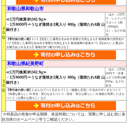
和歌山県和歌山市
ほか、1万円
で「シャインマ
≪1万円換算/約342.9g≫
スカット 1房
・1万4000円⇒うなぎ蒲焼き2尾入り 480g（蒲焼たれ4袋 山
（600g以
3
椒付き）
上）」などがあ
0
る
位
【寄付金の使い道】
1ー1【安定した雇用を生み出す産業が元気なまち】地域産業の活性化/1
ー2【安定した雇用を生み出す産業が元気なまち】観光振興の促進/2ー1【住みたいと選ばれ
る魅力あふれるまち】地域が持つ魅力の向上など
和歌山県紀美野町
ほか、1万30
≪1万円換算/約342.9g≫
00円で「冷凍
・1万4000円⇒うなぎ蒲焼き2尾入り 480g（蒲焼たれ4袋 山
ぶどう生実山椒
3
500g」などが
椒付き）
0
ある
位
【寄付金の使い道】
1.みんなでつくるまちづくり（協働と交流）/2.住みやすいまちづくり
（快適な暮らし）/3.安全・安心なまちづくり（安全・安心な暮らし）/4.福祉の充実したまち
づくり（心豊かな暮らし）など
※特産品の有無や申込期限、発送時期については、実際に申し込む前に各
自治体のホームページ等でご確認ください。