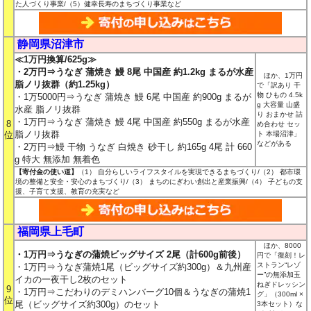
た人づくり事業/（5）健幸長寿のまちづくり事業など
静岡県沼津市
≪1万円換算/625g≫
・2万円⇒うなぎ 蒲焼き 鰻 8尾 中国産 約1.2kg まるが水産
ほか、1万円
脂ノリ抜群（約1.25kg）
で「訳あり 干
物 ひもの 4.5k
・1万5000円⇒うなぎ 蒲焼き 鰻 6尾 中国産 約900g まるが
g 大容量 山盛
水産 脂ノリ抜群
り おまかせ 詰
・1万円⇒うなぎ 蒲焼き 鰻 4尾 中国産 約550g まるが水産
8
め合わせ セッ
脂ノリ抜群
位
ト 本場沼津」
などがある
・2万円⇒鰻 干物 うなぎ 白焼き 砂干し 約165g 4尾 計 660
g 特大 無添加 無着色
【寄付金の使い道】
（1） 自分らしいライフスタイルを実現できるまちづくり/（2） 都市環
境の整備と安全・安心のまちづくり/（3） まちのにぎわい創出と産業振興/（4） 子どもの支
援、子育て支援、教育の充実など
福岡県上毛町
ほか、8000
・1万円⇒うなぎの蒲焼ビッグサイズ 2尾（計600g前後）
円で「復刻！レ
ストラン“レゾ
・1万円⇒うなぎ蒲焼1尾（ビッグサイズ約300g）＆九州産
ー”の無添加玉
イカの一夜干し2枚のセット
ねぎドレッシン
9
・1万円⇒こだわりのデミハンバーグ10個＆うなぎの蒲焼1
グ」（300ml ×
位
尾（ビッグサイズ約300g）のセット
3本セット）な