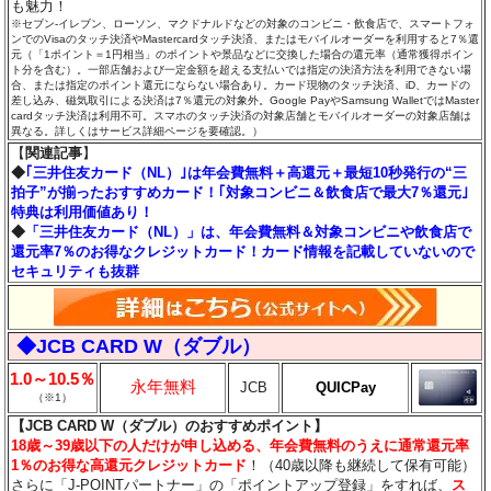
も魅力！
※セブン‐イレブン、ローソン、マクドナルドなどの対象のコンビニ・飲食店で、スマートフォ
ンでのVisaのタッチ決済やMastercardタッチ決済、またはモバイルオーダーを利用すると7％還
元（「1ポイント＝1円相当」のポイントや景品などに交換した場合の還元率（通常獲得ポイン
ト分を含む）。一部店舗および一定金額を超える支払いでは指定の決済方法を利用できない場
合、または指定のポイント還元にならない場合あり。カード現物のタッチ決済、iD、カードの
差し込み、磁気取引による決済は7％還元の対象外。Google PayやSamsung WalletではMaster
cardタッチ決済は利用不可。スマホのタッチ決済の対象店舗とモバイルオーダーの対象店舗は
異なる。詳しくはサービス詳細ページを要確認。）
【
関連記事
】
◆
｢三井住友カード（NL）｣は年会費無料＋高還元＋最短10秒発行の“三
拍子”が揃ったおすすめカード！｢対象コンビニ＆飲食店で最大7％還元｣
特典は利用価値あり！
◆
「三井住友カード（NL）」は、年会費無料＆対象コンビニや飲食店で
還元率7％のお得なクレジットカード！カード情報を記載していないので
セキュリティも抜群
◆JCB CARD W（ダブル）
1.0～10.5％
永年無料
JCB
QUICPay
（※1）
【JCB CARD W（ダブル）のおすすめポイント】
18歳～39歳以下の人だけが申し込める、年会費無料のうえに通常還元率
1％のお得な高還元クレジットカード
！（40歳以降も継続して保有可能）
さらに「J-POINTパートナー」の「ポイントアップ登録」をすれば、
ス