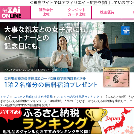
証券会社
クレジット
株主優待
比較
カード比較
トップ
＞
ふるさと納税おすすめ情報局
＞
ふるさと納税特産品ランキング
＞ 【ふるさと納税】うな
ぎがもらえる自治体ランキング（2023年度版）人気の「うなぎ」がもらえる自治体を比較して、コ
スパ最強のおすすめの自治体を発表！