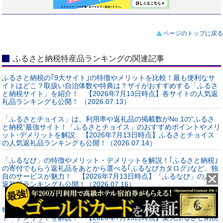
ページのトップに戻る
ふるさと納税特産品ランキングの関連記事
ふるさと納税の｢9大サイト｣の特徴やメリットを比較！最も便利なサ
イトはどこ？取扱い自治体数や特典は？ザイがおすすめする「ふるさ
と納税サイト」を紹介！ 【2026年7月13日時点】各サイトの人気返
礼品ランキングも公開！ （2026.07.13）
「ふるさとチョイス」は、利用率や返礼品の掲載数がNo.1の“ふるさ
と納税”最強サイト！「ふるさとチョイス」のおすすめポイントやメリ
ット･デメリットを解説 【2026年7月13日時点】ふるさとチョイス
の人気返礼品ランキングも公開！（2026.07.14）
「ふるなび」の特徴やメリット・デメリットを解説！｢ふるさと納税｣
の寄付でもらう返礼品をあとから選べる｢ふるなびカタログ｣など、独
自のサービスが魅力！ 【2026年7月13日時点】「ふるなび」の人気
返礼品ランキングも公開！（2026.07.16）
「楽天ふるさと納税」は、楽天ポイントが使える＆楽天市場での買い
物のように寄付できるのが魅力！｢楽天ふるさと納税｣の特徴やメリッ
ト・デメリットを解説！ 【2026年7月13日時点】楽天ふるさと納税