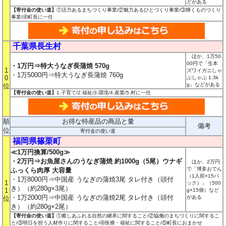
どがある
【寄付金の使い道】
①活力あるまちづくり事業/②魅力あるひとづくり事業/③輝くものづくり
事業/④町長に一任
千葉県長生村
ほか、1万50
00円で「生本
・1万円⇒特大うなぎ長蒲焼 570g
1
ズワイガニしゃ
・1万5000円⇒特大うなぎ長蒲焼 760g
0
ぶしゃぶ 1.3k
g」などがある
位
【寄付金の使い道】
1.子育て/2.福祉/3.環境/4.産業/5.村に一任
順
お得な特産品の商品と量
備考
位
寄付金の使い道
福岡県篠栗町
≪1万円換算/500g≫
・2万円⇒お魚屋さんのうなぎ蒲焼 約1000g（5尾）ウナギ
ほか、2万円
で「博多おでん
ふっくら肉厚 大容量
（1人前×15パ
・1万8000円⇒中国産 うなぎの蒲焼3尾 タレ付き（頭付
1
ック）」（500
き）（約280g×3尾）
1
g×15個）など
・1万2000円⇒中国産 うなぎの蒲焼2尾 タレ付き（頭付
がある
位
き）（約280g×2尾）
【寄付金の使い道】
①癒しあふれる自然の継承に関すること/②協働のまちづくりに関するこ
と/③明日を担う人材作りに関すること/④医療・福祉に関すること/⑤町長におまかせ