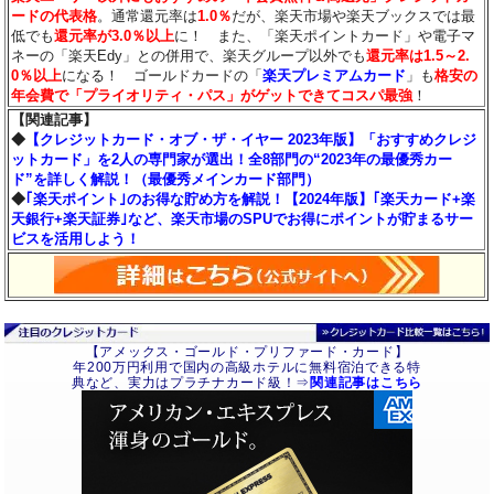
ードの代表格
。通常還元率は
1.0％
だが、楽天市場や楽天ブックスでは最
低でも
還元率が3.0％
以上
に！ また、「楽天ポイントカード」や電子マ
ネーの「楽天Edy」との併用で、楽天グループ以外でも
還元率は1.5～2.
0％以上
になる！ ゴールドカードの「
楽天プレミアムカード
」も
格安の
年会費で「プライオリティ・パス」がゲットできてコスパ最強
！
【関連記事】
◆
【クレジットカード・オブ・ザ・イヤー 2023年版】「おすすめクレジ
ットカード」を2人の専門家が選出！全8部門の“2023年の最優秀カー
ド”を詳しく解説！（最優秀メインカード部門）
◆
｢楽天ポイント｣のお得な貯め方を解説！【2024年版】｢楽天カード+楽
天銀行+楽天証券｣など、楽天市場のSPUでお得にポイントが貯まるサー
ビスを活用しよう！
【アメックス・ゴールド・プリファード・カード】
年200万円利用で国内の高級ホテルに無料宿泊できる特
典など、実力はプラチナカード級！⇒
関連記事はこちら