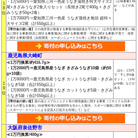
・1万5000円⇒愛知県三河一色産うなぎ蒲焼き特大サイズ2
（正味重量1.6k
1
g）」などがあ
尾+きざみうなぎ2食入りセット（長焼き2尾で400g + きざ
8
る
みうなぎ50g×2食）
位
・1万7000円⇒愛知県三河一色産 うなぎ蒲焼き無頭 超特々
大サイズ2尾（計550g以上）
【寄付金の使い道】
その他市長が推進する事業/地域鉄道を守りたい（公共交通対策事業）/福
祉に関する事業/防災に関する事業/観光に関する事業/教育・学校に関する事業/子育て・保育
に関する事業/環境（自然環境・カーボンニュートラル等）に関する事業など
鹿児島県大崎町
≪1万円換算/約416.7g≫
・1万2000円⇒鹿児島県産うなぎ きざみうなぎ10袋（約50
ほか、1万円
g×10袋）
で「干し芋6個
・1万8000円⇒鹿児島県産うなぎ カットうなぎ5袋・きざみ
セット」（130
1
g×6個）などが
うなぎ5袋（合計550g以上）
9
ある
・1万8000円⇒鹿児島県産うなぎ カットうなぎ5袋・きざみ
位
うなぎ5袋（合計550g以上）
【寄付金の使い道】
菜の花エコプロジェクト等の環境施策に関する事業（リサイクル日本一
のまちの更なる進化）/白砂青松等の地域特性を生かした観光・スポーツ施策に関する事業
（スポーツ・イベントによる交流人口拡大を目指して）など
大阪府泉佐野市
≪1万円換算/400g≫