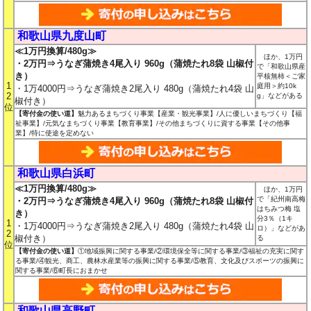
和歌山県九度山町
≪1万円換算/480g≫
ほか、1万円
・2万円⇒うなぎ蒲焼き4尾入り 960g（蒲焼たれ8袋 山椒付
で「和歌山県産
き）
平核無柿＜ご家
1
庭用＞約10k
・1万4000円⇒うなぎ蒲焼き2尾入り 480g（蒲焼たれ4袋 山
2
g」などがある
椒付き）
位
【寄付金の使い道】
魅力あるまちづくり事業【産業・観光事業】/人に優しいまちづくり【福
祉事業】/元気なまちづくり事業【教育事業】/その他まちづくりに資する事業【その他事
業】/特に使途を定めない
和歌山県白浜町
≪1万円換算/480g≫
ほか、1万円
で「紀州南高梅
・2万円⇒うなぎ蒲焼き4尾入り 960g（蒲焼たれ8袋 山椒付
はちみつ梅 塩
き）
分3％（1キ
1
・1万4000円⇒うなぎ蒲焼き2尾入り 480g（蒲焼たれ4袋 山
ロ）」などがあ
2
椒付き）
る
位
【寄付金の使い道】
①地域振興に関する事業/②環境保全等に関する事業/③福祉の充実に関す
る事業/④観光、商工、農林水産業等の振興に関する事業/⑤教育、文化及びスポーツの振興に
関する事業/⑥町長におまかせ
和歌山県高野町