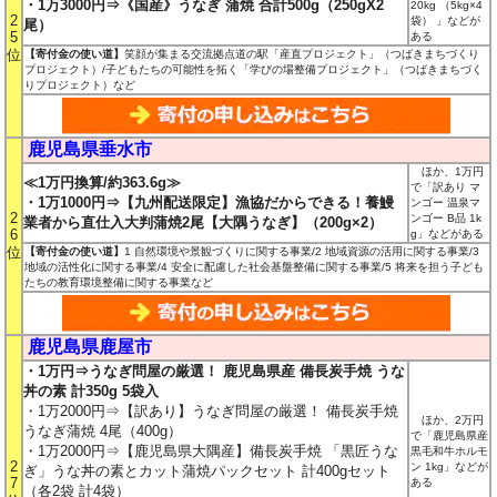
・1万3000円⇒《国産》うなぎ 蒲焼 合計500g（250gX2
20kg （5kg×4
2
袋） 」などが
尾）
5
ある
位
【寄付金の使い道】
笑顔が集まる交流拠点道の駅「産直プロジェクト」（つばきまちづくり
プロジェクト）/子どもたちの可能性を拓く「学びの場整備プロジェクト」（つばきまちづく
りプロジェクト）など
鹿児島県垂水市
ほか、1万円
≪1万円換算/約363.6g≫
で「訳あり マ
・1万1000円⇒【九州配送限定】漁協だからできる！養鰻
ンゴー 温泉マ
2
ンゴー B品 1k
業者から直仕入大判蒲焼2尾【大隅うなぎ】（200g×2）
6
g」などがある
位
【寄付金の使い道】
1 自然環境や景観づくりに関する事業/2 地域資源の活用に関する事業/3
地域の活性化に関する事業/4 安全に配慮した社会基盤整備に関する事業/5 将来を担う子ども
たちの教育環境整備に関する事業など
鹿児島県鹿屋市
・1万円⇒うなぎ問屋の厳選！ 鹿児島県産 備長炭手焼 うな
丼の素 計350g 5袋入
・1万2000円⇒【訳あり】うなぎ問屋の厳選！ 備長炭手焼
ほか、2万円
うなぎ蒲焼 4尾（400g）
で「鹿児島県産
・1万2000円⇒【鹿児島県大隅産】備長炭手焼 「黒匠うな
黒毛和牛ホルモ
2
ン 1kg」などが
ぎ」うな丼の素とカット蒲焼パックセット 計400gセット
7
ある
（各2袋 計4袋）