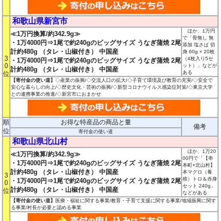
和歌山県新宮市
ほか、1万円
≪1万円換算/約342.9g≫
で「骨無し 無
・1万4000円⇒1尾で約240gのビッグサイズ うなぎ蒲焼 2尾
添加 塩さば 切
計約480g （タレ・山椒付き） 中国産
身 60g × 20枚
3
（4枚入り5セ
・1万4000円⇒1尾で約240gのビッグサイズ うなぎ蒲焼 2尾
0
ット）」などが
計約480g （タレ・山椒付き） 中国産
ある
位
【寄付金の使い道】
◇産業の振興/◇交流人口の拡大/◇子育て環境及び教育の充実/◇安全で
安心な暮らしの向上/◇歴史文化・芸術の振興/◇新型コロナウイルス感染症対策/◇東京大学
との連携事業の推進/◇新宮市におまかせ
順
お得な特産品の商品と量
備考
位
寄付金の使い道
和歌山県北山村
ほか、1万20
≪1万円換算/約342.9g≫
00円で「【串
・1万4000円⇒1尾で約240gのビッグサイズ うなぎ蒲焼 2尾
本町×北山村】
計約480g （タレ・山椒付き） 中国産
本マグロ（養
3
殖）トロ＆赤身
・1万4000円⇒1尾で約240gのビッグサイズ うなぎ蒲焼 2尾
0
セット 240g」
計約480g （タレ・山椒付き） 中国産
位
などがある
【寄付金の使い道】
医療・福祉に関する事業/教育・子育て支援に関する事業/地域振興に関す
る事業/村長が必要と認める事業