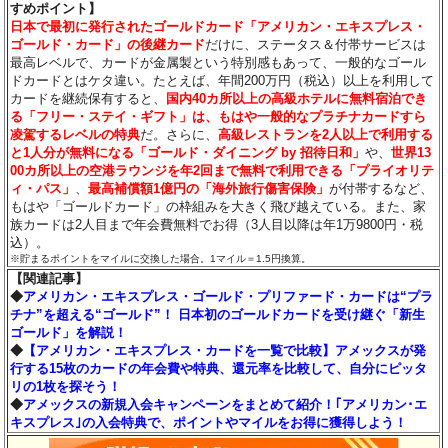
すめポイント】
日本で最初に発行されたゴールドカード「アメリカン・エキスプレス・
ゴールド・カード」の後継カード
だけに、ステータス＆付帯サービスは
最高レベルで、カードが金属製という特別感もあって、一般的なゴール
ドカードとはケタ違い。たとえば、年間200万円（税込）以上を利用して
カードを継続保有すると、
国内40カ所以上の高級ホテルに無料宿泊でき
る「フリー・ステイ・ギフト」は、もはや一般的なプラチナカードすら
凌駕するレベルの特典
だ。さらに、
高級レストランを2人以上で利用する
と1人分が無料になる「ゴールド・ダイニング by 招待日和」
や、
世界13
00カ所以上の空港ラウンジを年2回まで無料で利用できる「プライオリテ
ィ・パス」
、
最高補償額1億円の「海外旅行傷害保険」
が付帯するなど、
もはや「ゴールドカード」の枠組みを大きく飛び越えている。また、家
族カードは2人目まで年会費無料でお得（3人目以降は年1万9800円・税
込）。
※貯まるポイントをマイルに交換した場合。1マイル＝1.5円換算。
【関連記事】
◆
アメリカン・エキスプレス・ゴールド・プリファード・カードは“プラ
チナ”を超える“ゴールド”！ 日本初のゴールドカードを受け継ぐ「新生
ゴールド」を解説！
◆
【アメリカン・エキスプレス・カードを一覧で比較】アメックスが発
行する15枚のカードの年会費や特典、還元率を比較して、自分にピッタ
リの1枚を探そう！
◆
アメックスの新規入会キャンペーンをまとめて紹介！｢アメリカン･エ
キスプレス｣の入会特典で、ポイントやマイルをお得に獲得しよう！