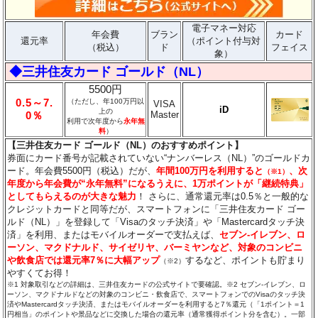
電子マネー対応
年会費
ブラン
カード
還元率
（ポイント付与対
（税込）
ド
フェイス
象）
◆三井住友カード ゴールド（NL）
5500円
0.5～7.
（ただし、年100万円以
VISA
iD
上の
Master
0％
利用で次年度から
永年無
料
）
【三井住友カード ゴールド（NL）のおすすめポイント】
券面にカード番号が記載されていない“ナンバーレス（NL）”のゴールドカ
ード。年会費5500円（税込）だが、
年間100万円を利用すると
、次
（※1）
年度から年会費が“永年無料”になるうえに、1万ポイントが「継続特典」
としてもらえるのが大きな魅力
！ さらに、通常還元率は0.5％と一般的な
クレジットカードと同等だが、スマートフォンに「三井住友カード ゴー
ルド（NL）」を登録して「Visaのタッチ決済」や「Mastercardタッチ決
済」を利用、またはモバイルオーダーで支払えば、
セブン‐イレブン、ロ
ーソン、マクドナルド、サイゼリヤ、バーミヤンなど、対象のコンビニ
や飲食店では還元率7％に大幅アップ
するなど、ポイントも貯まり
（※2）
やすくてお得！
※1 対象取引などの詳細は、三井住友カードの公式サイトで要確認。※2 セブン‐イレブン、ロ
ーソン、マクドナルドなどの対象のコンビニ・飲食店で、スマートフォンでのVisaのタッチ決
済やMastercardタッチ決済、またはモバイルオーダーを利用すると7％還元（「1ポイント＝1
円相当」のポイントや景品などに交換した場合の還元率（通常獲得ポイント分を含む）。一部