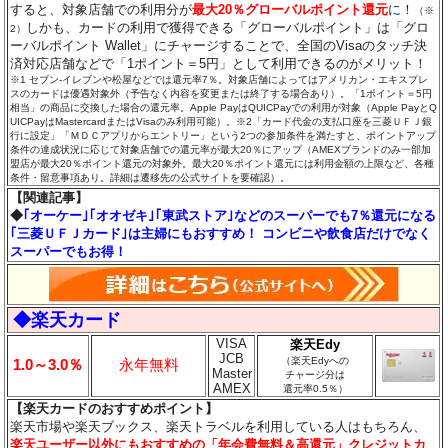
すると、対象店舗での利用分が
最大20％グローバルポイント還元
に！
（※
しかも、カードの利用で獲得できる「グローバルポイント」は「グロ
2）
ーバルポイント Wallet」にチャージすることで、全国のVisaのタッチ決
済対応店舗などで「1ポイント＝5円」として利用できるのがメリット！
※1 セブン‐イレブンや松屋などでは還元率7％。対象店舗によってはアメリカン・エキスプレ
スのカードは優遇対象外（予告なく内容を変更または終了する場合あり）。「1ポイント＝5円
相当」の商品に交換した場合の還元率。Apple PayはQUICPayでの利用が対象（Apple PayとQ
UICPayはMastercardまたはVisaのみ利用可能）。※2「カード代金の支払口座を三菱ＵＦＪ銀
行に設定」「ＭＤＣアプリからエントリー」という2つの参加条件を満たすと、ポイントアップ
条件の達成状況に応じて対象店舗での還元率が最大20％にアップ（AMEXブランドのみ一部加
盟店が最大20％ポイント還元の対象外。最大20％ポイント還元には利用金額の上限など、各種
条件・留意事項あり。詳細は遷移先の公式サイトを要確認）。
【関連記事】
◆
｢オーケー｣｢オオゼキ｣｢東武ストア｣などのスーパーでも7％還元になる
｢三菱ＵＦＪカード｣は主婦にもおすすめ！ コンビニや飲食店だけでなく
スーパーでもお得！
◆楽天カード
VISA
楽天Edy
JCB
（楽天Edyへの
1.0～3.0％
永年無料
Master
チャージ分は
AMEX
還元率0.5％）
【楽天カードのおすすめポイント】
楽天市場や楽天ブックス、楽天トラベルを利用している人はもちろん、
楽天ユーザー以外にもおすすめの「年会費無料＆高還元」クレジットカ