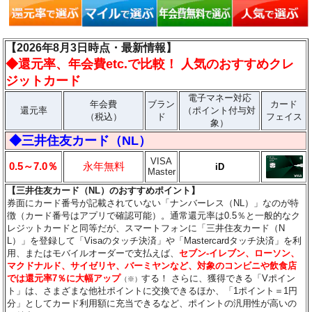
【2026年8月3日時点・最新情報】
◆
還元率、年会費etc.で比較！ 人気のおすすめクレ
ジットカード
電子マネー対応
年会費
ブラン
カード
還元率
（ポイント付与対
（税込）
ド
フェイス
象）
◆三井住友カード（NL）
VISA
0.5～7.0％
永年無料
iD
Master
【三井住友カード（NL）のおすすめポイント】
券面にカード番号が記載されていない「ナンバーレス（NL）」なのが特
徴（カード番号はアプリで確認可能）。通常還元率は0.5％と一般的なク
レジットカードと同等だが、スマートフォンに「三井住友カード（N
L）」を登録して「Visaのタッチ決済」や「Mastercardタッチ決済」を利
用、またはモバイルオーダーで支払えば、
セブン‐イレブン、ローソン、
マクドナルド、サイゼリヤ、バーミヤンなど、対象のコンビニや飲食店
では還元率7％に大幅アップ
する！ さらに、獲得できる「Vポイン
（※）
ト」は、さまざまな他社ポイントに交換できるほか、「1ポイント＝1円
分」としてカード利用額に充当できるなど、ポイントの汎用性が高いの