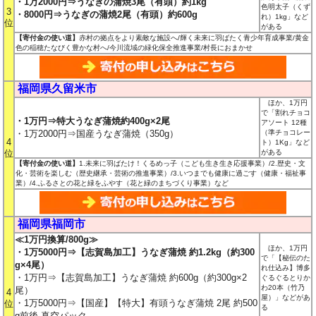
・1万2000円⇒うなぎの蒲焼3尾（有頭）約1kg
色明太子（くず
3
・8000円⇒うなぎの蒲焼2尾（有頭）約600g
れ）1kg」など
位
がある
【寄付金の使い道】
赤村の拠点をより素敵な施設へ/輝く未来に羽ばたく青少年育成事業/黄金
色の稲穂たなびく豊かな村へ/今川流域の緑化保全推進事業/村長におまかせ
福岡県久留米市
ほか、1万円
で「割れチョコ
・1万円⇒特大うなぎ蒲焼約400g×2尾
アソート 12種
・1万2000円⇒国産うなぎ蒲焼（350g）
（準チョコレー
4
ト）1Kg」など
位
がある
【寄付金の使い道】
1.未来に羽ばたけ！くるめっ子（こども生き生き応援事業）/2.歴史・文
化・芸術を楽しむ（歴史継承・芸術の推進事業）/3.いつまでも健康に過ごす（健康・福祉事
業）/4.ふるさとの花と緑をふやす（花と緑のまちづくり事業）など
福岡県福岡市
≪1万円換算/800g≫
ほか、1万円
・1万5000円⇒【志賀島加工】うなぎ蒲焼 約1.2kg（約300
で「【秘伝のた
g×4尾）
れ仕込み】博多
・1万円⇒【志賀島加工】うなぎ蒲焼 約600g（約300g×2
ぐるぐるとりか
わ20本（竹乃
尾）
4
屋）」などがあ
・1万5000円⇒【国産】【特大】有頭うなぎ蒲焼 2尾 約500
位
る
g前後 真空パック