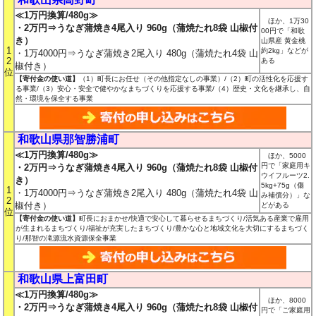
≪1万円換算/480g≫
ほか、1万30
・2万円⇒うなぎ蒲焼き4尾入り 960g（蒲焼たれ8袋 山椒付
00円で「和歌
き）
山県産 黄金桃
1
約2kg」などが
・1万4000円⇒うなぎ蒲焼き2尾入り 480g（蒲焼たれ4袋 山
2
ある
椒付き）
位
【寄付金の使い道】
（1）町長にお任せ（その他指定なしの事業）/（2）町の活性化を応援す
る事業/（3）安心・安全で健やかなまちづくりを応援する事業/（4）歴史・文化を継承し、自
然・環境を保全する事業
和歌山県那智勝浦町
≪1万円換算/480g≫
ほか、5000
円で「家庭用キ
・2万円⇒うなぎ蒲焼き4尾入り 960g（蒲焼たれ8袋 山椒付
ウイフルーツ2.
き）
5kg+75g（傷
1
・1万4000円⇒うなぎ蒲焼き2尾入り 480g（蒲焼たれ4袋 山
み補償分）」な
2
椒付き）
どがある
位
【寄付金の使い道】
町長におまかせ/快適で安心して暮らせるまちづくり/活気ある産業で雇用
が生まれるまちづくり/福祉が充実したまちづくり/豊かな心と地域文化を大切にするまちづく
り/那智の滝源流水資源保全事業
和歌山県上富田町
≪1万円換算/480g≫
ほか、8000
・2万円⇒うなぎ蒲焼き4尾入り 960g（蒲焼たれ8袋 山椒付
円で「ご家庭用