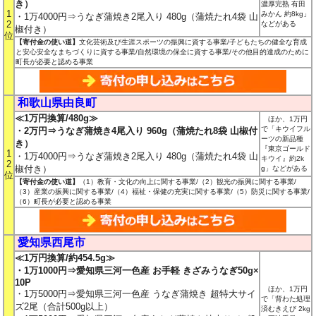
き）
濃厚完熟 有田
1
みかん 約8kg」
・1万4000円⇒うなぎ蒲焼き2尾入り 480g（蒲焼たれ4袋 山
2
などがある
椒付き）
位
【寄付金の使い道】
文化芸術及び生涯スポーツの振興に資する事業/子どもたちの健全な育成
と安心安全なまちづくりに資する事業/自然環境の保全に資する事業/その他目的達成のために
町長が必要と認める事業
和歌山県由良町
≪1万円換算/480g≫
ほか、1万円
で「キウイフル
・2万円⇒うなぎ蒲焼き4尾入り 960g（蒲焼たれ8袋 山椒付
ーツの新品種
き）
『東京ゴールド
1
・1万4000円⇒うなぎ蒲焼き2尾入り 480g（蒲焼たれ4袋 山
キウイ』約2k
2
椒付き）
g」などがある
位
【寄付金の使い道】
（1）教育・文化の向上に関する事業/（2）観光の振興に関する事業/
（3）産業の振興に関する事業/（4）福祉・保健の充実に関する事業/（5）防災に関する事業/
（6）町長が必要と認める事業
愛知県西尾市
≪1万円換算/約454.5g≫
・1万1000円⇒愛知県三河一色産 お手軽 きざみうなぎ50g×
10P
ほか、1万円
・1万5000円⇒愛知県三河一色産 うなぎ蒲焼き 超特大サイ
で「背わた処理
ズ2尾（合計500g以上）
済むきえび 2kg