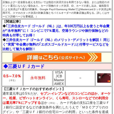
店舗および一定金額を超える支払いでは指定の決済方法を利用できない場合、または指定のポ
イント還元にならない場合あり。カード現物のタッチ決済、iD、カードの差し込み、磁気取引
による決済は7％還元の対象外。Google PayやSamsung WalletではMastercardタッチ決済は利
用不可。スマホのタッチ決済の対象店舗とモバイルオーダーの対象店舗は異なる。詳しくはサ
ービス詳細ページを要確認。）
【
関連記事
】
◆
｢三井住友カード ゴールド（NL）｣は、年100万円以上を使うと年会費
が“永年無料”に！ コンビニで7％還元、空港ラウンジや旅行保険などの
特典も付帯してお得！
◆
三井住友カード ゴールド（NL）のメリット･デメリットを解説！ 同じ
く“実質”年会費が無料の｢エポスゴールドカード｣と付帯サービスなどを
比較して魅力を解剖！
◆三菱ＵＦＪカード
VISA
0.5～7.0％
JCB
永年無料
－
Master
（※1）
AMEX
【三菱ＵＦＪカードのおすすめポイント】
通常還元率は0.5％だが、
セブン‐イレブンなどのコンビニのほか、オーケ
ー、松屋、ピザハットオンライン、くら寿司、スシローなどでの利用分
は還元率7％にアップする
ほか
、カード代金の支払口座を三菱ＵＦ
（※1）
Ｊ銀行に設定するなどの参加条件を満たしたうえで「ＭＤＣアプリのロ
グイン」や「三菱ＵＦＪ銀行の住宅ローンの利用」といった条件を達成