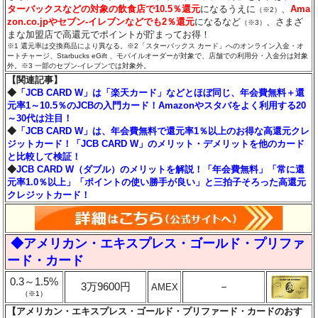
ターバックスなどの対象の飲食店で10.5％還元
になるうえに
、
Ama
（※2）
zon.co.jpやセブン‐イレブンなどでも2％還元
になるなど
、さまざ
（※3）
まな加盟店で高還元でポイントが貯まってお得！
※1 還元率は交換商品により異なる。※2「スターバックス カード」へのオンライン入金・オ
ートチャージ、Starbucks eGift 、モバイルオーダーが対象で、店舗での利用分・入金分は対象
外。※3 一部のセブン‐イレブンでは対象外。
【関連記事】
◆
「JCB CARD W」は「楽天カード」などとほぼ同じ、年会費無料＋還
元率1～10.5％のJCBの入門カード！Amazonやスタバをよく利用する20
～30代は注目！
◆
「JCB CARD W」は、年会費無料で還元率1％以上のお得な高還元クレ
ジットカード！「JCB CARD W」のメリット・デメリットを他のカード
と比較して検証！
◆
JCB CARD W（ダブル）のメリットを解説！「年会費無料」「常に還
元率1.0％以上」「ポイントの使い勝手が良い」と三拍子そろった高還元
クレジットカード！
◆アメリカン・エキスプレス・ゴールド・プリファ
ード・カード
0.3～1.5%
3万9600円
－
AMEX
（※1）
【アメリカン・エキスプレス・ゴールド・プリファード・カードのおす