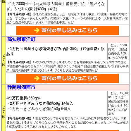
位
・1万2000円⇒【鹿児島県大隅産】備長炭手焼 「黒匠うな
ぎ」うな丼の素 計400g（4袋）
【寄付金の使い道】
①地域の資源を生かした「地域経済活性化事業」/②健康・福祉の充実に
よる「すこやか・あんしん事業」/③教育・文化・スポーツの振興による「人材育成事業」/④
豊かな自然を次代に引き継ぐ「環境保全事業」など
高知県東洋町
ほか、5000
・1万円⇒国産うなぎ蒲焼きざみ 合計350g（70g×5袋）訳
円で「【優品】
あり
西内小夏 2.5k
2
g」などがある
7
【寄付金の使い道】
1.のびのび育てよう東洋町の子ども育成事業/2.安心して子育てのできる
位
環境整備/3.協働のまちづくりの促進/4.健康づくりの推進/5.財政基盤の強化と町の活性化/6.農
業、観光の振興/7.環境にやさしい町づくりと快適な住環境の整備など
静岡県湖西市
ほか、1万10
00円で「遠州
≪1万円換算/350g≫
灘産新居港水揚
・2万円⇒きざみうなぎ蒲焼50g 14個入
げ生しらす 10
2
・1万円⇒きざみうなぎ蒲焼50g 6個入
0g×5」などが
7
ある
位
【寄付金の使い道】
1 安全で安心して暮らせるまちづくりのために/2 障害者やこども、高齢
者を大切にするまちづくりのために/3 未来を築くこどもが健やかに育つまちづくりのために/
4 産業が盛んで活気あふれるまちづくりのためになど