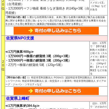
2
ドメロン1玉」
（台湾産鰻）
0
（1.5kg）など
位
・1万2000円⇒フジ物産 養殖うなぎ蒲焼き 約140g×3尾（台
がある
湾産鰻）
【寄付金の使い道】
1.豊かな自然環境の保全、未来に繋がる産業の振興及び魅力ある観光振
興に関する事業/2.災害に強いまちづくり及び活力ある地域活動の推進に関する事業/3.社会を
生き抜く力を育む教育並びに健康及び地域福祉の推進に関する事業など
佐賀県NPO支援
ほか、1万円
で「【呼子産】
剣先イカ活造り
≪1万円換算/400g≫
と松イカ（スル
・1万5000円⇒柳屋の鰻蒲焼 3尾（200g×3尾）
メイカ）姿造り
・1万5000円⇒柳屋の鰻蒲焼 3尾（200g×3尾）
の食べ比べセッ
2
ト」（240g×2
・2万円⇒柳屋の鰻蒲焼 5尾（120g×5尾）
0
杯）【チョイス
位
限定】などがあ
る
【寄付金の使い道】
1）特定非営利活動法人 POSA/2）認定特定非営利活動法人 日本IDDMネ
ットワーク/3）特定非営利活動法人 浜－街交流ネット唐津/5）特定非営利活動法人 ダイアロ
ーグ・ジャパン・ソサエティなど
佐賀県上峰町
ほか、1万円
≪1万円換算/約384.6g≫
で「さがみのり