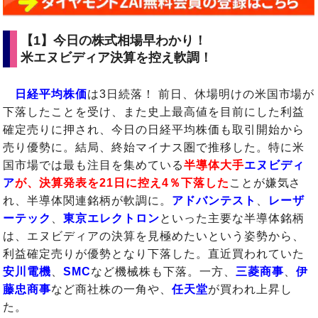
【1】今日の株式相場早わかり！
米エヌビディア決算を控え軟調！
日経平均株価
は3日続落！ 前日、休場明けの米国市場が
下落したことを受け、また史上最高値を目前にした利益
確定売りに押され、今日の日経平均株価も取引開始から
売り優勢に。結局、終始マイナス圏で推移した。特に米
国市場では最も注目を集めている
半導体大手
エヌビディ
ア
が、決算発表を21日に控え4％下落した
ことが嫌気さ
れ、半導体関連銘柄が軟調に。
アドバンテスト
、
レーザ
ーテック
、
東京エレクトロン
といった主要な半導体銘柄
は、エヌビディアの決算を見極めたいという姿勢から、
利益確定売りが優勢となり下落した。直近買われていた
安川電機
、
SMC
など機械株も下落。一方、
三菱商事
、
伊
藤忠商事
など商社株の一角や、
任天堂
が買われ上昇し
た。