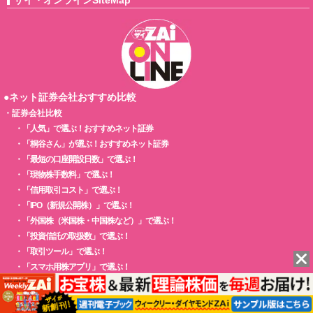
●ネット証券会社おすすめ比較
・
証券会社比較
・
「人気」で選ぶ！おすすめネット証券
・
「桐谷さん」が選ぶ！おすすめネット証券
・
「最短の口座開設日数」で選ぶ！
・
「現物株手数料」で選ぶ！
・
「信用取引コスト」で選ぶ！
・
「IPO（新規公開株）」で選ぶ！
・
「外国株（米国株・中国株など）」で選ぶ！
・
「投資信託の取扱数」で選ぶ！
・
「取引ツール」で選ぶ！
・
「スマホ用株アプリ」で選ぶ！
・
「株主優待検索機能」で選ぶ！
●株主優待おすすめ情報