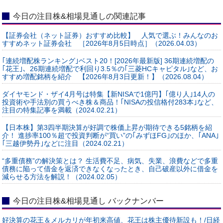
今日の注目株&相場見通しの関連記事
【証券会社（ネット証券）おすすめ比較】 人気で選ぶ！みんなのお
すすめネット証券会社 ［2026年8月5日時点］（2026.04.03）
｢連続増配株ランキング｣ベスト20！[2026年最新版] 36期連続増配の
｢花王｣、26期連続増配で利回り3.5％の｢三菱HCキャピタル｣など、お
すすめ増配銘柄を紹介 【2026年8月3日更新！】（2026.08.04）
ダイヤモンド・ザイ4月号は特集【新NISAで1億円】｢億り人｣14人の
投資術や手法別の買うべき株＆商品！｢NISAの投信格付283本｣など、
注目の特集記事を満載（2024.02.21）
【日本株】第3四半期決算が好調で株価上昇が期待できる5銘柄を紹
介！ 進捗率100％超で投資判断が“買い”の｢みずほFG｣のほか、｢ANA｣
｢三越伊勢丹｣などに注目（2024.02.21）
“多重債務”の解決策とは？ 生活費不足、病気、失業、浪費などで多重
債務に陥って借金を返済できなくなったとき、自己破産以外に借金を
減らせる方法を解説！（2024.02.05）
今日の注目株&相場見通し バックナンバー
好決算の花王＆メルカリが年初来高値、花王は株主優待新設も！/日経