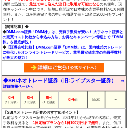
期間に迅速で、
最短で申し込んだ当日に取引が可能になる
のも便利。現
在キャンペーン中につき、新規口座開設で日本株の売買手数料が1カ月間
無料。また、口座開設完了者の中から抽選で毎月10名に2000円をプレゼ
ント！
【関連記事】◆
◆
DMM.com証券「DMM株」は、売買手数料が安い！ 大手ネット証券と
の売買コスト比較から申込み方法、お得なキャンペーン情報まで「DMM
株」を徹底解説！
◆
【証券会社比較】DMM.com証券「DMM株」は、国内株式のトレード
に特化したオンライントレードサービス。業界最安値水準の売買手数料
が最大の魅力！
◆SBIネオトレード証券（旧:ライブスター証券）
⇒
詳細情報ページへ
0円
0円
0円
－
0円
55本
/
日
（1日定額）
（1日定額）
（1日定額）
【SBIネオトレード証券のおすすめポイント】
以前はライブスター証券だったが、2021年1月から現在の名称に。売買
手数料を見ると、
1日定額プランなら1日100万円まで無料
。また、信用
取引の売買手数料が完全無料（0円）なのに加え、信用取引金利の低さも