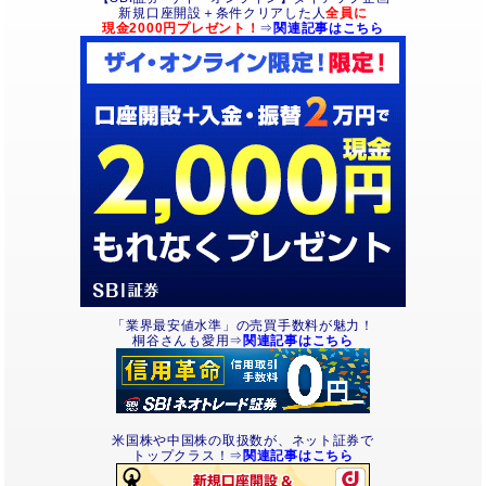
新規口座開設＋条件クリアした人
全員に
現金2000円プレゼント！
⇒
関連記事はこちら
「業界最安値水準」の売買手数料が魅力！
桐谷さんも愛用⇒
関連記事はこちら
米国株や中国株の取扱数が、ネット証券で
トップクラス！⇒
関連記事はこちら