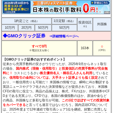
1約定ごと
1日定額
（税込）
（税込）
投資信託
外国株
※1
10万円
20万円
50万円
50万円
◆GMOクリック証券
⇒詳細情報ページへ
○
すべて0円
163本
（CFD）
※電話注文を除く
【GMOクリック証券のおすすめポイント】
従来から売買手数料の安さがウリだったが、2025年9月からネット取引
の場合、
国内株式（現物・信用取引）と投資信託の売買手数料が完全無
料に！
コストにうるさい
株主優待名人・桐谷広人さんも利用
していると
か。
信用取引の金利については、大手ネット証券よりも低く設定
されて
おり、一般信用売りも可能だ！ 米国株の情報では、瞬時にAIが翻訳する
英語ニュースやグラフ化された決算情報などが提供されており、米国株
CFDの取引に役立つ。商品の品揃えは、株式、FXのほか、外国債券やCF
Dまである充実ぶり。CFDでは、各国の株価指数のほか、原油や金など
の商品、外国株など多彩な取引が可能。
この1社でほぼすべての投資対象
をカバーできる
と言っても過言ではないだろう。国内店頭CFDについて
は、2025年度まで12年連続で取引高シェア1位を継続。頻繁に売買しな