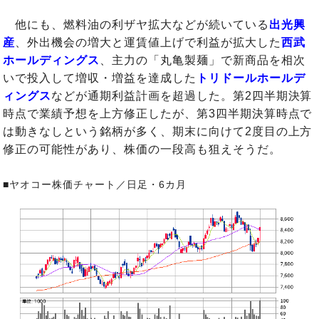
他にも、燃料油の利ザヤ拡大などが続いている
出光興
産
、外出機会の増大と運賃値上げで利益が拡大した
西武
ホールディングス
、主力の「丸亀製麺」で新商品を相次
いで投入して増収・増益を達成した
トリドールホールデ
ィングス
などが通期利益計画を超過した。第2四半期決算
時点で業績予想を上方修正したが、第3四半期決算時点で
は動きなしという銘柄が多く、期末に向けて2度目の上方
修正の可能性があり、株価の一段高も狙えそうだ。
■ヤオコー株価チャート／日足・6カ月