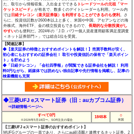
た、取引から情報収集、入出金までできる
トレードツールの元祖「マー
ケットスピード」
が有名で、数多くのデイトレーダーも利用。ツール内
では
日経テレコン（楽天証券版）を利用することができるのも便利
。さ
らに、投資信託数が2600本以上と多く、米国や中国、アセアンなどの海
外株式、海外ETF、金の積立投資もできるので、
長期的な分散投資がし
やすい
のも便利だ。2024年の「J.D. パワー個人資産運用顧客満足度調査
＜ネット証券部門＞」では総合1位を受賞。
【関連記事】
◆【楽天証券の特徴とおすすめポイントを解説！】売買手数料が安く、
初心者にもおすすめの証券会社！ 取引や投資信託の保有で「楽天ポイン
ト」を貯めよう
◆「日経テレコン」「会社四季報」が閲覧できる証券会社を解説！ 利用
料0円ながら、紙媒体では読めない独自記事や先行情報を掲載し、記事の
検索機能も充実
◆三菱UFJ eスマート証券（旧：auカブコム証券）
⇒詳細情報ページへ
○
すべて0円
1848本
米国
※2026年5月18日〜。SOR注文の場合
【三菱UFJ eスマート証券のおすすめポイント】
MUFGグループの一員であり、さらにau経済圏と連携するネット証券。2