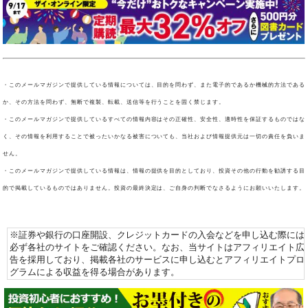
・このメールマガジンで提供している情報については、目的を問わず、また電子的であるか機械的方法である
か、その方法を問わず、無断で複製、転載、送信等を行うことを固く禁じます。
・このメールマガジンで提供しているすべての情報内容はその正確性、安全性、適時性を保証するものではな
く、その情報を利用することで被ったいかなる被害についても、当社および情報提供元は一切の責任を負いま
せん。
・このメールマガジンで提供している情報は、情報の提供を目的としており、投資その他の行動を勧誘する目
的で掲載しているものではありません。投資の最終決定は、ご自身の判断でなさるようにお願いいたします。
※証券や銀行の口座開設、クレジットカードの入会などを申し込む際には
必ず各社のサイトをご確認ください。なお、当サイトはアフィリエイト広
告を採用しており、掲載各社のサービスに申し込むとアフィリエイトプロ
グラムによる収益を得る場合があります。