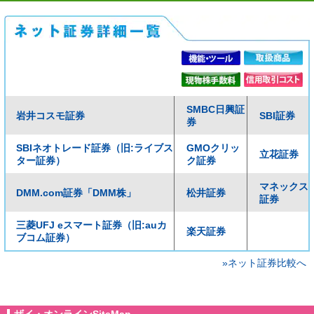
SMBC日興証
岩井コスモ証券
SBI証券
券
SBIネオトレード証券（旧:ライブス
GMOクリッ
立花証券
ター証券）
ク証券
マネックス
DMM.com証券「DMM株」
松井証券
証券
三菱UFJ eスマート証券（旧:auカ
楽天証券
ブコム証券）
»ネット証券比較へ
ザイ・オンラインSiteMap