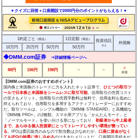
▼クイズに回答＋口座開設で2000円分のポイントがもらえる！▼
1約定ごと
1日定額
（税込）
（税込）
投資信託
外国株
※1
10万円
20万円
50万円
50万円
◆DMM.com証券
⇒詳細情報ページへ
○
－
－
88円
106円
198円
米国
【DMM.com証券のおすすめポイント】
国内株と米国株のトレードに力を入れたネット証券で、
ひとつの取引ツ
ールで日本株と米国株をシームレスに取引可能
。信用取引の売買コスト
の安さもメリット。信用取引の売買手数料は無料で、信用金利も低めに
抑えられており、信用取引を多用するアクティブトレーダーにおすすめ
だ。取引ツールは、シンプル機能の「DMM株 STANDARD」と高機能な
「DMM株 PRO+」の2種類。スマホ用アプリも「かんたんモード」と
「ノーマルモード」を使い分ける形になっており、
初級者から中上級者
まで、あらゆる個人投資家にとってトレードしやすい環境が整ってい
る
。IPOは委託販売のみなので割当数は少なめだが、
口座に資金がなく
てもIPOの抽選に申し込める
のは大きなメリットだ。口座開設手続きが