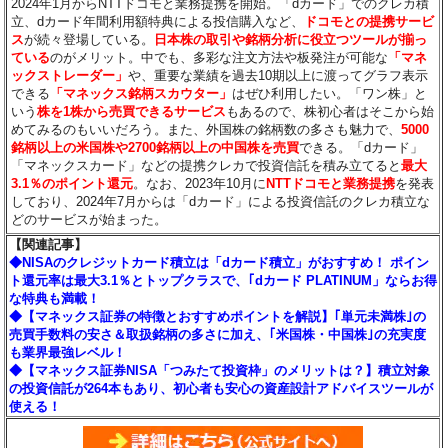
2024年1月からNTTドコモと業務提携を開始。「dカード」でのクレカ積
立、dカード年間利用額特典による投信購入など、
ドコモとの提携サービ
ス
が続々登場している。
日本株の取引や銘柄分析に役立つツールが揃っ
ている
のがメリット。中でも、多彩な注文方法や板発注が可能な
「マネ
ックストレーダー」
や、重要な業績を過去10期以上に渡ってグラフ表示
できる
「マネックス銘柄スカウター」
はぜひ利用したい。「ワン株」と
いう
株を1株から売買できるサービス
もあるので、株初心者はそこから始
めてみるのもいいだろう。また、外国株の銘柄数の多さも魅力で、
5000
銘柄以上の米国株や2700銘柄以上の中国株を売買
できる。「dカード」
「マネックスカード」などの提携クレカで投資信託を積み立てると
最大
3.1％のポイント還元
。なお、2023年10月に
NTTドコモと業務提携
を発表
しており、2024年7月からは「dカード」による投資信託のクレカ積立な
どのサービスが始まった。
【関連記事】
◆NISAのクレジットカード積立は「dカード積立」がおすすめ！ ポイン
ト還元率は最大3.1％とトップクラスで、｢dカード PLATINUM」ならお得
な特典も満載！
◆【マネックス証券の特徴とおすすめポイントを解説】｢単元未満株｣の
売買手数料の安さ＆取扱銘柄の多さに加え、｢米国株・中国株｣の充実度
も業界最強レベル！
◆【マネックス証券NISA「つみたて投資枠」のメリットは？】積立対象
の投資信託が264本もあり、初心者も安心の資産設計アドバイスツールが
使える！