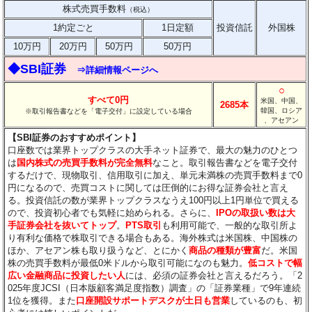
株式売買手数料
（税込）
1約定ごと
1日定額
投資信託
外国株
10万円
20万円
50万円
50万円
◆SBI証券
⇒詳細情報ページへ
○
すべて0円
米国、中国、
2685本
韓国、ロシア
※取引報告書などを「電子交付」に設定している場合
、アセアン
【SBI証券のおすすめポイント】
口座数では業界トップクラスの大手ネット証券で、最大の魅力のひとつ
は
国内株式の売買手数料が完全無料
なこと。取引報告書などを電子交付
するだけで、現物取引、信用取引に加え、単元未満株の売買手数料まで0
円になるので、売買コストに関しては圧倒的にお得な証券会社と言え
る。投資信託の数が業界トップクラスなうえ100円以上1円単位で買える
ので、投資初心者でも気軽に始められる。さらに、
IPOの取扱い数は大
手証券会社を抜いてトップ
。
PTS取引
も利用可能で、一般的な取引所よ
り有利な価格で株取引できる場合もある。海外株式は米国株、中国株の
ほか、アセアン株も取り扱うなど、とにかく
商品の種類が豊富
だ。米国
株の売買手数料が最低0米ドルから取引可能になのも魅力。
低コストで幅
広い金融商品に投資したい人
には、必須の証券会社と言えるだろう。「2
025年度JCSI（日本版顧客満足度指数）調査」の「証券業種」で9年連続
1位を獲得。また
口座開設サポートデスクが土日も営業
しているのも、初