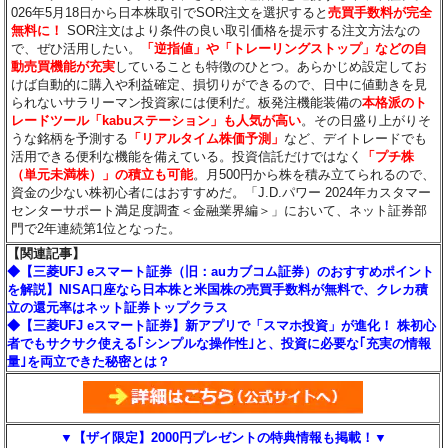
026年5月18日から日本株取引でSOR注文を選択すると
売買手数料が完全
無料に！
SOR注文はより条件の良い取引価格を提示する注文方法なの
で、ぜひ活用したい。
「逆指値」や「トレーリングストップ」などの自
動売買機能が充実
していることも特徴のひとつ。あらかじめ設定してお
けば自動的に購入や利益確定、損切りができるので、日中に値動きを見
られないサラリーマン投資家には便利だ。板発注機能装備の
本格派のト
レードツール「kabuステーション」も人気が高い
。その日盛り上がりそ
うな銘柄を予測する
「リアルタイム株価予測」
など、デイトレードでも
活用できる便利な機能を備えている。投資信託だけではなく
「プチ株
（単元未満株）」の積立も可能
。月500円から株を積み立てられるので、
資金の少ない株初心者にはおすすめだ。「J.D.パワー 2024年カスタマー
センターサポート満足度調査＜金融業界編＞」において、ネット証券部
門で2年連続第1位となった。
【関連記事】
◆【三菱UFJ eスマート証券（旧：auカブコム証券）のおすすめポイント
を解説】NISA口座なら日本株と米国株の売買手数料が無料で、クレカ積
立の還元率はネット証券トップクラス
◆【三菱UFJ eスマート証券】新アプリで「スマホ投資」が進化！ 株初心
者でもサクサク使える｢シンプルな操作性｣と、投資に必要な｢充実の情報
量｣を両立できた秘密とは？
▼【ザイ限定】2000円プレゼントの特典情報も掲載！▼