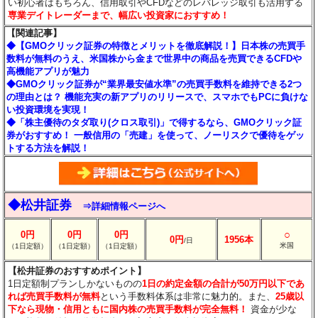
い初心者はもちろん、信用取引やCFDなどのレバレッジ取引も活用する
専業デイトレーダーまで、幅広い投資家におすすめ！
【関連記事】
◆【GMOクリック証券の特徴とメリットを徹底解説！】日本株の売買手
数料が無料のうえ、米国株から金まで世界中の商品を売買できるCFDや
高機能アプリが魅力
◆GMOクリック証券が“業界最安値水準”の売買手数料を維持できる2つ
の理由とは？ 機能充実の新アプリのリリースで、スマホでもPCに負けな
い投資環境を実現！
◆「株主優待のタダ取り(クロス取引)」で得するなら、GMOクリック証
券がおすすめ！ 一般信用の「売建」を使って、ノーリスクで優待をゲッ
トする方法を解説！
◆松井証券
⇒詳細情報ページへ
○
0円
0円
0円
0円
1956本
/日
米国
（1日定額）
（1日定額）
（1日定額）
【松井証券のおすすめポイント】
1日定額制プランしかないものの
1日の約定金額の合計が50万円以下であ
れば売買手数料が無料
という手数料体系は非常に魅力的。また、
25歳以
下なら現物・信用ともに国内株の売買手数料が完全無料！
資金が少な