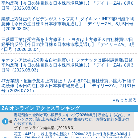
平均反落【今日の注目株＆日本株市場見通し】「デイリーZAi」8月6
日号（2026.08.06）
業績上方修正のイビデンがストップ高！ ダイキン・IHI下落/日経平均
急伸【今日の注目株＆日本株市場見通し】「デイリーZAi」8月5日号
（2026.08.05）
三菱重工業は受注高を上方修正！ トヨタは上方修正＆自社株買い/日
経平均反発【今日の注目株＆日本株市場見通し】「デイリーZAi」8月
4日号（2026.08.04）
キオクシアは株式分割＆自社株買い！ ファナックは部材調達難/日経
平均反落【今日の注目株＆日本株市場見通し】「デイリーZAi」8月3
日号（2026.08.03）
JTが業績・配当予想を上方修正！ みずほFGは自社株買い拡大/日経平
均続伸【今日の注目株＆日本株市場見通し】「デイリーZAi」7月31日
号（2026.07.31）
»もっと見る
ZAiオンライン アクセスランキング
定期預金の金利が高い銀行ランキング[2026年8月] 貯金をするなら、メ
ガバンクの3倍以上も高金利なSBI新生銀行など、お得な銀行を選ぶの
がおすすめ！
ザイ・オンライン編集部（2026.8.3）
花王（4452）、株主優待を新設！ 2026年12月末の保有株数が400株未