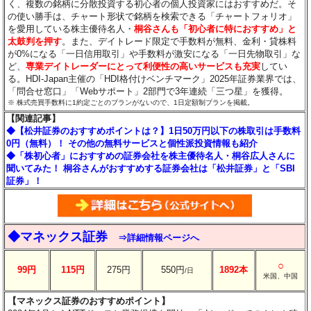
く、複数の銘柄に分散投資する初心者の個人投資家にはおすすめだ。そ
の使い勝手は、チャート形状で銘柄を検索できる「チャートフォリオ」
を愛用している株主優待名人・
桐谷さんも「初心者に特におすすめ」と
太鼓判を押す
。また、デイトレード限定で手数料が無料、金利・貸株料
が0%になる「一日信用取引」や手数料が激安になる「一日先物取引」な
ど、
専業デイトレーダーにとって利便性の高いサービスも充実
してい
る。HDI-Japan主催の「HDI格付けベンチマーク」2025年証券業界では、
「問合せ窓口」「Webサポート」2部門で3年連続「三つ星」を獲得。
※ 株式売買手数料に1約定ごとのプランがないので、1日定額制プランを掲載。
【関連記事】
◆【松井証券のおすすめポイントは？】1日50万円以下の株取引は手数料
0円（無料）！ その他の無料サービスと個性派投資情報も紹介
◆「株初心者」におすすめの証券会社を株主優待名人・桐谷広人さんに
聞いてみた！ 桐谷さんがおすすめする証券会社は「松井証券」と「SBI
証券」！
◆マネックス証券
⇒詳細情報ページへ
○
99円
115円
275円
550円
1892本
/日
米国、中国
【マネックス証券のおすすめポイント】