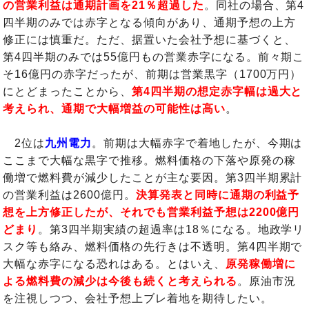
の営業利益は通期計画を21％超過した
。同社の場合、第4
四半期のみでは赤字となる傾向があり、通期予想の上方
修正には慎重だ。ただ、据置いた会社予想に基づくと、
第4四半期のみでは55億円もの営業赤字になる。前々期こ
そ16億円の赤字だったが、前期は営業黒字（1700万円）
にとどまったことから、
第4四半期の想定赤字幅は過大と
考えられ、通期で大幅増益の可能性は高い
。
2位は
九州電力
。前期は大幅赤字で着地したが、今期は
ここまで大幅な黒字で推移。燃料価格の下落や原発の稼
働増で燃料費が減少したことが主な要因。第3四半期累計
の営業利益は2600億円。
決算発表と同時に通期の利益予
想を上方修正したが、それでも営業利益予想は2200億円
どまり
。第3四半期実績の超過率は18％になる。地政学リ
スク等も絡み、燃料価格の先行きは不透明。第4四半期で
大幅な赤字になる恐れはある。とはいえ、
原発稼働増に
よる燃料費の減少は今後も続くと考えられる
。原油市況
を注視しつつ、会社予想上ブレ着地を期待したい。