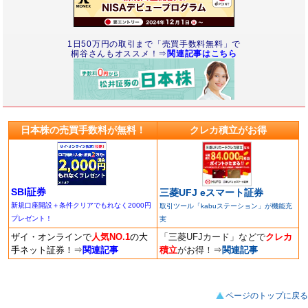
1日50万円の取引まで「売買手数料無料」で
桐谷さんもオススメ！⇒
関連記事はこちら
日本株の売買手数料が無料！
クレカ積立がお得
SBI証券
三菱UFJ eスマート証券
新規口座開設＋条件クリアでもれなく2000円
取引ツール「kabuステーション」が機能充
プレゼント！
実
ザイ・オンラインで
人気NO.1
の大
「三菱UFJカード」などで
クレカ
手ネット証券！
⇒
関連記事
積立
がお得！
⇒
関連記事
ページのトップに戻る