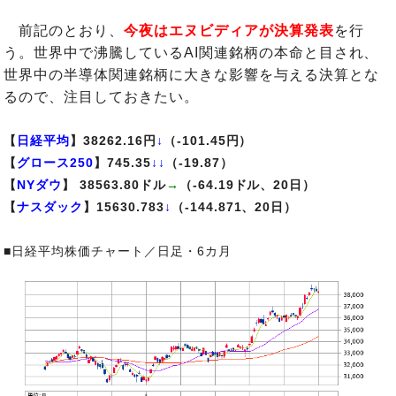
前記のとおり、
今夜はエヌビディアが決算発表
を行
う。世界中で沸騰しているAI関連銘柄の本命と目され、
世界中の半導体関連銘柄に大きな影響を与える決算とな
るので、注目しておきたい。
【
日経平均
】38262.16円
↓
（-101.45円）
【
グロース250
】745.35
↓↓
（-19.87）
【
NYダウ
】 38563.80ドル
→
（-64.19ドル、20日）
【
ナスダック
】15630.783
↓
（-144.871、20日）
■日経平均株価チャート／日足・6カ月