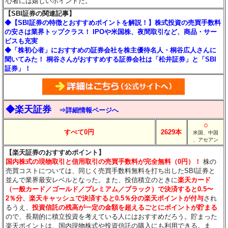
心者には嬉しいポイントだ。
【SBI証券の関連記事】
◆【SBI証券の特徴とおすすめポイントを解説！】株式投資の売買手数料
の安さは業界トップクラス！ IPOや米国株、夜間取引など、商品・サー
ビスも充実
◆「株初心者」におすすめの証券会社を株主優待名人・桐谷広人さんに
聞いてみた！ 桐谷さんがおすすめする証券会社は「松井証券」と「SBI
証券」！
◆楽天証券
⇒詳細情報ページへ
○
すべて0円
2629本
米国、中国
、アセアン
【楽天証券のおすすめポイント】
国内株式の現物取引と信用取引の売買手数料が完全無料（0円）！
株の
売買コストについては、同じく売買手数料無料を打ち出したSBI証券と
並んで業界最安レベルとなった。また、投信積立のときに
楽天カード
（一般カード／ゴールド／プレミアム／ブラック）で決済すると0.5〜
2％分
、楽天キャッシュで決済すると0.5％分
の楽天ポイントが付与
され
るうえ、
投資信託の残高が一定の金額を超えるごとにポイントが貯まる
ので、長期的に積立投資を考えている人にはおすすめだろう。貯まった
楽天ポイントは、国内現物株式や投資信託の購入にも利用できる。ま