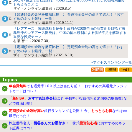
満なら｢抽選で自社製品｣、400株以上なら6000～1万円分の自社商品が
もらえることに
ザイ・オンライン編集部（2026.8.5）
【普通預金の金利を徹底比較！】 普通預金金利の高さで選ぶ！「おす
すめのネット銀行」一覧！
ザイ・オンライン編集部（2019.11.1）
「レアアース」関連銘柄を紹介！ 政府が2030年頃の商業化を目指す南
鳥島沖のレアアース開発は、中国の輸出規制による供給不足を解決する
重要な投資テーマ
村瀬 智一（2026.7.30）
【定期預金の金利を徹底比較！】 定期預金金利の高さで選ぶ！「おす
すめのネット銀行」一覧！
ザイ・オンライン編集部（2021.6.10）
»アクセスランキング一覧
Topics
年会費無料
でも還元率1.0％以上は当たり前！ おすすめの高還元クレジッ
トカードはコレ！
「新NISA」
おすすめ証券会社は？
｢手数料｣｢投資信託＆米国株の取扱数｣な
どで徹底比較！
定期預金の金利が高い
銀行ランキングを公開！ 今、
もっともお得
なのは○○
銀行だった！
株主優待名人・
桐谷さんのお墨付き
！ 株式
投資初心者
におすすめのネッ
ト証券はココ！