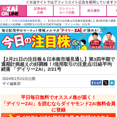
証券会社
クレジット
株主優待
比較
カード比較
トップ
＞
今日の注目株&相場見通し
＞ 【2月21日の注目株＆日本株市場見通し】第3四半期で通期
計画超えの好調株！/信用取引の注意点/日経平均続落 「デイリーZAi」2/21号
【2月21日の注目株＆日本株市場見通し】第3四半期で
通期計画超えの好調株！/信用取引の注意点/日経平均
続落 「デイリーZAi」2/21号
2024年2月21日公開
ザイ編集部
平日毎日無料でオススメ株が届く！
「デイリーZAi」を読むならダイヤモンドZAi無料会員
に登録