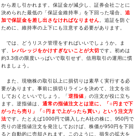
から差し引かれます。保証金が減少し、証券会社ごとに
決められた最低の「保証金維持率」を下回った場合、
追
加で保証金を差し出さなければなりません
。追証を防ぐ
ために、維持率の上下にも注意する必要があります。
では、どうリスク管理をすればいいでしょうか。ま
ず、
レバレッジをかけすぎないことが大切
です。初めは
約3.3倍の限度いっぱいで取引せず、信用取引の運用に慣
れましょう。
また、現物株の取引以上に損切りは素早く実行する必
要があります。事前に損切りラインを決めて、注文を出
しておくといいでしょう。「
逆指値
」の注文が役に立ち
ます。逆指値は、
通常の指値注文とは逆に、「○円まで下
がったら売り」「○円まで上がったら買い」という注文方
法
です。たとえば1000円で購入したA社の株に、950円で
売りの逆指値注文を発注しておけば、株価が950円を下回
ると自動的に売却されます。このように、損失の拡大を