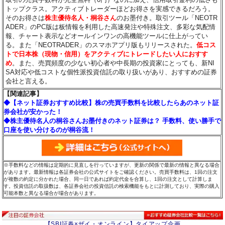
トップクラス。アクティブトレーダーほどお得さを実感できるだろう。
そのお得さは
株主優待名人・桐谷さん
のお墨付き。取引ツール「NEOTR
ADER」のPC版は板情報を利用した高速発注や特殊注文、多彩な気配情
報、チャート表示などオールインワンの高機能ツールに仕上がってい
る。また「NEOTRADER」のスマホアプリ版もリリースされた。
低コス
トで日本株（現物・信用）をアクティブにトレードしたい人におすす
め
。また、売買頻度の少ない初心者や中長期の投資家にとっても、新NI
SA対応や低コストな個性派投資信託の取り扱いがあり、おすすめの証券
会社と言える。
【関連記事】
◆【ネット証券おすすめ比較】株の売買手数料を比較したらあのネット証
券会社が安かった！
◆株主優待名人の桐谷さんお墨付きのネット証券は？ 手数料、使い勝手で
口座を使い分けるのが桐谷流！
※手数料などの情報は定期的に見直しを行っていますが、更新の関係で最新の情報と異なる場合
があります。最新情報は各証券会社の公式サイトをご確認ください。売買手数料は、1回の注文
が複数の約定に分かれた場合、同一日であれば約定代金を合算し、1回の注文として計算しま
す。投資信託の取扱数は、各証券会社の投資信託の検索機能をもとに計測しており、実際の購入
可能本数と異なる場合が場合があります。
【SBI証券×ザイ・オンライン】タイアップ企画