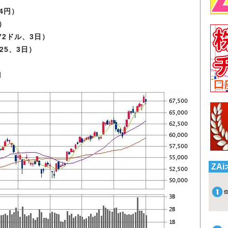
44円）
5）
.72ドル、3日）
925、3日）
月
ZA