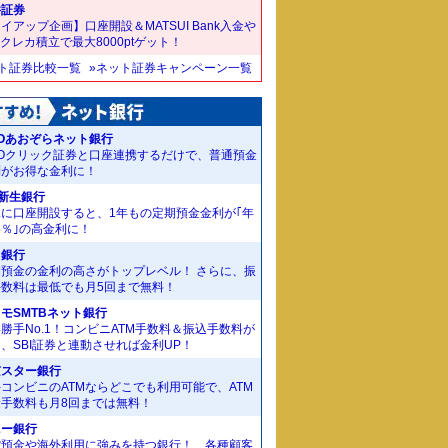
井証券
イアップ企画】口座開設＆MATSUI Bank入金や
Bクレカ積立で最大8000ptゲット！
ット証券比較一覧
»ネット証券キャンペーン一覧
Oあおぞらネット銀行
MOクリック証券と口座連携するだけで、普通預金
利がお得な金利に！
I新生銀行
規に口座開設すると、1年もの定期預金金利が｢年
55％｣の高金利に！
J銀行
期預金の金利の高さがトップレベル！ さらに、振
手数料は最低でも月5回まで無料！
モSMTBネット銀行
勝手No.1！コンビニATM手数料＆振込手数料が
、SBI証券と連動させれば金利UP！
京スター銀行
コンビニのATMならどこでも利用可能で、ATM
金手数料も月8回までは無料！
ニー銀行
貨預金や海外利用に強みを持つ銀行！ 各種顧客