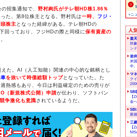
会の招集通知で、
野村絢氏がテレ朝HD株1.86％
»ニ
った。第8位株主となる。野村氏は
一時、
フジ・
筆頭株主
となった経緯がある。テレ朝HDの
を下回っており、フジHDの際と同様に
保有資産の
楽
る。
対
ン
）
岩
米
中
えた。AI（人工知能）関連の中心的な銘柄とし
マ
動車
を抜いて時価総額トップ
となっていた。た
クイ
20
る過熱感もあり、今日は利益確定のための売りが
SB
PO（新規株式公開）申請
が伝わり、ソフトバン
【Z
の競争激化も意識
されているようだ。
金へ
SB
新
三菱
【Z
NI