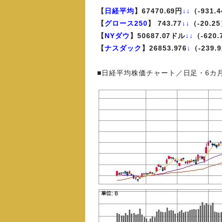
【
日経平均
】67470.69円
↓↓
（-931.
【
グロース250
】 743.77
↓↓
（-20.2
【
NYダウ
】50687.07ドル
↓↓
（-620
【
ナスダック
】26853.976
↓
（-239.
■日経平均株価チャート／日足・6カ