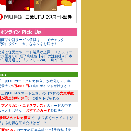
新商品や新サービス情報はここでチェック！
投資に役立つ「旬」なネタをお届け！
決算で任天堂やロート製薬が上昇！ エムスリー
は失望売り/日経平均続落【今日の注目株＆日本
株市場見通し】「デイリーZAi」8月7日号
ics
「三菱UFJカードクレカ積立」が進化して、年
間最大で
8万4000円
相当のポイントが貯まる！
「三菱UFJ eスマート証券」の日本株の
売買手数
料が完全無料（0円）
に引き下げられる！
「アメリカン・エキスプレス」
のカードの中で
もっともお得な、
おすすめカード
を探そう！
新NISAのクレカ積立
で、より多くのポイントが
貯まるお得な証券会社はどこ？
「新NISA」
おすすめ証券会社は？｢手数料｣｢投