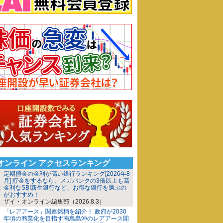
iオンライン アクセスランキング
定期預金の金利が高い銀行ランキング[2026年8
月] 貯金をするなら、メガバンクの3倍以上も高
金利なSBI新生銀行など、お得な銀行を選ぶの
がおすすめ！
ザイ・オンライン編集部（2026.8.3）
「レアアース」関連銘柄を紹介！ 政府が2030
年頃の商業化を目指す南鳥島沖のレアアース開