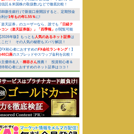
資信託＆米国株の取扱数｣などで徹底比較！
｢SBI新生銀行｣で新規口座開設すると、定期預金
金利が
1年もの年1.55％
に!
「楽天証券」のユーザーなら、誰でも
「日経テ
レコン（楽天証券版）」「四季報」
が閲覧可能
【2026年版】もっとも
人気のあるネット証券
は
ここだ！ その人気の秘密もズバリ解説！
【FX初心者におすすめの
FX会社ランキング
！】
全40口座
のスプレッドやスワップ金利を比較！
株主優待名人・
桐谷さん
推薦！ 投資初心者＆
優待初心者におすすめのネット証券はココ！