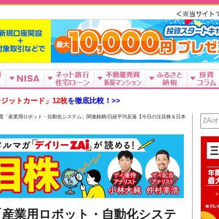
ジットカード」12枚
を徹底比較！>>
電「産業用ロボット・自動化システム」関連銘柄/日経平均反落【今日の注目株＆日本
「産業用ロボット・自動化システ