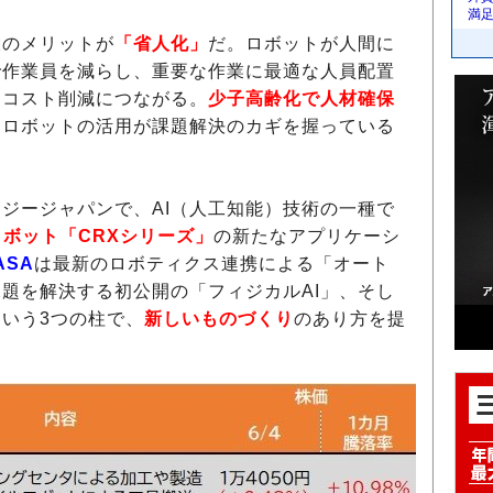
満
のメリットが
「省人化」
だ。ロボットが人間に
で作業員を減らし、重要な作業に最適な人員配置
用コスト削減につながる。
少子高齢化で人材確保
用ロボットの活用が課題解決のカギを握っている
ジージャパンで、AI（人工知能）技術の一種で
ロボット「CRXシリーズ」
の新たなアプリケーシ
ASA
は最新のロボティクス連携による「オート
題を解決する初公開の「フィジカルAI」、そし
いう3つの柱で、
新しいものづくり
のあり方を提