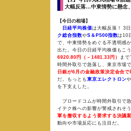
大幅反落…中東情勢に懸念
【今日の相場】
日経平均株価
は大幅反落！ 3
ク総合指数
や
S＆P500指数
は1
で、中東情勢をめぐる不透明感
出た。今日の日経平均株価もこ
6920.80円（－1481.33円）
まで
時間外取引で急落し、東京市場
日銀が6月の金融政策決定会合で
だ。もっとも
東京エレクトロン
を下支えした。
ブロードコムが時間外取引で急
イテク株への影響が警戒されそ
軍を撤収するよう要求する決議
動向や市場反応にも注目だ。