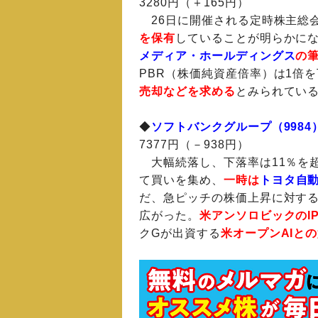
3280円（＋165円）
26日に開催される定時株主総
を保有
していることが明らかにな
メディア・ホールディングス
の
PBR（株価純資産倍率）は1倍
売却などを求める
とみられてい
◆
ソフトバンクグループ（9984
7377円（－938円）
大幅続落し、下落率は11％を超
て買いを集め、
一時は
トヨタ自
だ、急ピッチの株価上昇に対す
広がった。
米アンソロビックのI
クGが出資する
米オープンAIと