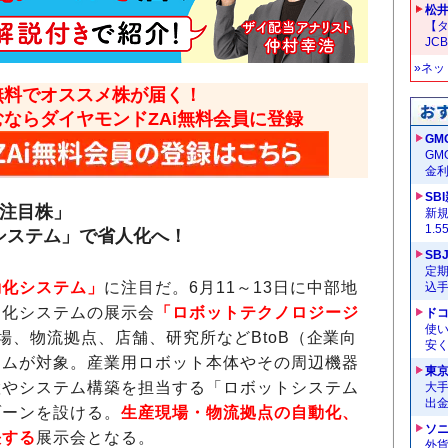
松
【タ
JC
»ネ
無料でオススメ株が届く！
むならダイヤモンドZAi無料会員に登録
GM
G
金
SB
の注目株」
新
1.
システム」で省人化へ！
SB
定
動化システム」
に注目だ。6月11～13日に中部地
込
動化システムの展示会
「ロボットテクノロジージ
ドコ
使い
場、物流拠点、店舗、研究所などBtoB（企業向
安く
テムが対象。産業用ロボット本体やその周辺機器
東
置やシステム構築を担当する「ロボットシステム
大手
出
ゾーンを設ける。
生産現場・物流拠点の自動化、
ソ
決する
展示会となる。
外