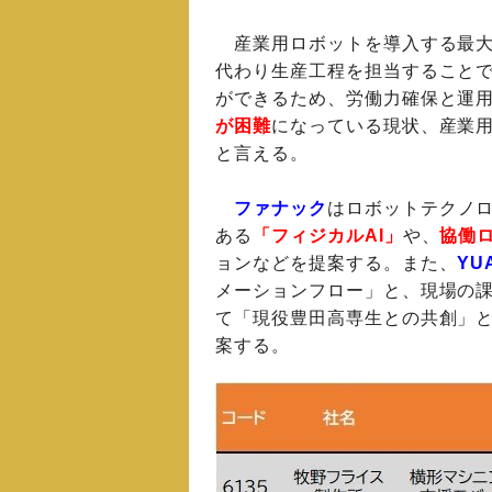
産業用ロボットを導入する最大
代わり生産工程を担当すること
ができるため、労働力確保と運
が困難
になっている現状、産業
と言える。
ファナック
はロボットテクノロ
ある
「フィジカルAI」
や、
協働
ョンなどを提案する。また、
YU
メーションフロー」と、現場の課
て「現役豊田高専生との共創」と
案する。