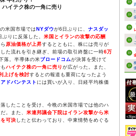
、ハイテク株の一角に売り
日の米国市場では
NYダウ
が6日ぶりに、
ナスダッ
0日ぶりに反落した。
米国とイランの攻撃の応酬
から
原油価格が上昇
するとともに、株には売りが
うした流れを引き継ぎ、前場の取引終盤に一時
6万
下落。半導体の米
ブロードコム
が決算を受けて
でも
ハイテク株の一角に売り
が広がった。また、
利上げを検討
するとの報道も重荷になったよう
や
アドバンテスト
には買いが入り、日経平均株価
落したことを受け、今晩の米国市場では他のハ
うだ。また、
米連邦議会下院はイラン攻撃から米
案を可決
したと伝わっており、中東情勢をめぐる