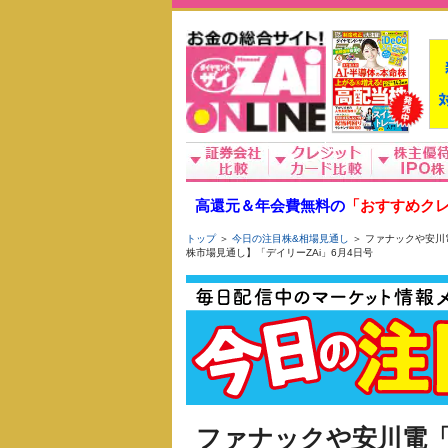
高還元＆年会費無料の
「おすすめクレ
トップ
＞
今日の注目株&相場見通し
＞ ファナックや安川
株市場見通し】「デイリーZAi」6月4日号
ファナックや安川電