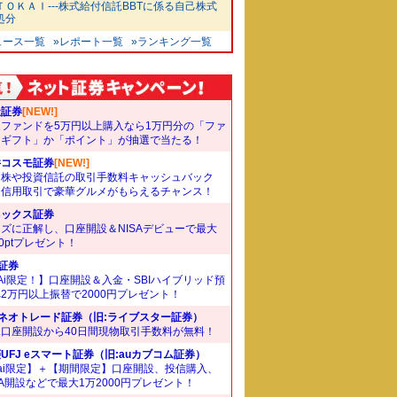
ＴＯＫＡＩ---株式給付信託BBTに係る自己株式
処分
ュース一覧
»レポート一覧
»ランキング一覧
天証券
[NEW!]
象ファンドを5万円以上購入なら1万円分の「ファ
ドギフト」か「ポイント」が抽選で当たる！
井コスモ証券
[NEW!]
国株や投資信託の取引手数料キャッシュバック
。信用取引で豪華グルメがもらえるチャンス！
ネックス証券
ズに正解し、口座開設＆NISAデビューで最大
00ptプレゼント！
I証券
Ai限定！】口座開設＆入金・SBIハイブリッド預
2万円以上振替で2000円プレゼント！
Iネオトレード証券（旧:ライブスター証券）
規口座開設から40日間現物取引手数料が無料！
UFJ eスマート証券（旧:auカブコム証券）
ai限定】＋【期間限定】口座開設、投信購入、
SA開設などで最大1万2000円プレゼント！