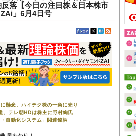
均反落【今日の注目株＆日本株市
Ai」6月4日号
Top
！
勢に懸念、ハイテク株の一角に売り
道、テレ朝HDは株主に野村絢氏
ト・自動化システム」関連銘柄
株 早わかり！