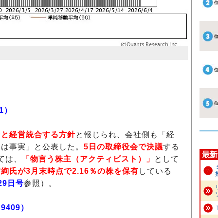
1）
ン
と経営統合する方針
と報じられ、会社側も「経
とは事実」と公表した。
5日の取締役会で決議
する
最新
ては、
「物言う株主（アクティビスト）」
として
絢氏が3月末時点で2.16％の株を保有
している
29日号
参照）。
409）