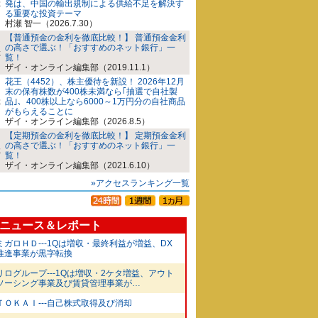
発は、中国の輸出規制による供給不足を解決す
る重要な投資テーマ
村瀬 智一（2026.7.30）
【普通預金の金利を徹底比較！】 普通預金金利
の高さで選ぶ！「おすすめのネット銀行」一
覧！
ザイ・オンライン編集部（2019.11.1）
花王（4452）、株主優待を新設！ 2026年12月
末の保有株数が400株未満なら｢抽選で自社製
品｣、400株以上なら6000～1万円分の自社商品
がもらえることに
ザイ・オンライン編集部（2026.8.5）
【定期預金の金利を徹底比較！】 定期預金金利
の高さで選ぶ！「おすすめのネット銀行」一
覧！
ザイ・オンライン編集部（2021.6.10）
»アクセスランキング一覧
ニュース＆レポート
ミガロＨＤ---1Qは増収・最終利益が増益、DX
推進事業が黒字転換
リログループ---1Qは増収・2ケタ増益、アウト
ソーシング事業及び賃貸管理事業が…
ＴＯＫＡＩ---自己株式取得及び消却