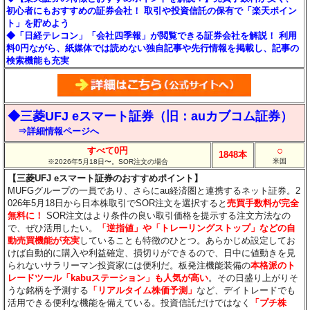
初心者にもおすすめの証券会社！ 取引や投資信託の保有で「楽天ポイン
ト」を貯めよう
◆「日経テレコン」「会社四季報」が閲覧できる証券会社を解説！ 利用
料0円ながら、紙媒体では読めない独自記事や先行情報を掲載し、記事の
検索機能も充実
◆三菱UFJ eスマート証券（旧：auカブコム証券）
⇒詳細情報ページへ
○
すべて0円
1848本
米国
※2026年5月18日〜。SOR注文の場合
【三菱UFJ eスマート証券のおすすめポイント】
MUFGグループの一員であり、さらにau経済圏と連携するネット証券。2
026年5月18日から日本株取引でSOR注文を選択すると
売買手数料が完全
無料に！
SOR注文はより条件の良い取引価格を提示する注文方法なの
で、ぜひ活用したい。
「逆指値」や「トレーリングストップ」などの自
動売買機能が充実
していることも特徴のひとつ。あらかじめ設定してお
けば自動的に購入や利益確定、損切りができるので、日中に値動きを見
られないサラリーマン投資家には便利だ。板発注機能装備の
本格派のト
レードツール「kabuステーション」も人気が高い
。その日盛り上がりそ
うな銘柄を予測する
「リアルタイム株価予測」
など、デイトレードでも
活用できる便利な機能を備えている。投資信託だけではなく
「プチ株