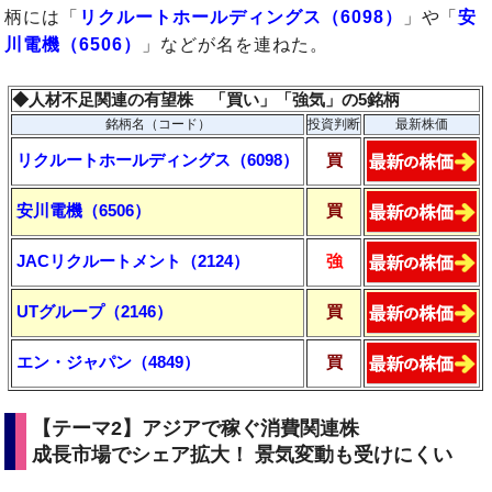
柄には「
リクルートホールディングス（6098）
」や「
安
川電機（6506）
」などが名を連ねた。
◆人材不足関連の有望株 「買い」「強気」の5銘柄
銘柄名（コード）
投資判断
最新株価
リクルートホールディングス（6098）
買
安川電機（6506）
買
JACリクルートメント（2124）
強
UTグループ（2146）
買
エン・ジャパン（4849）
買
【テーマ2】アジアで稼ぐ消費関連株
成長市場でシェア拡大！ 景気変動も受けにくい