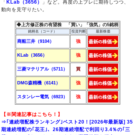
「
KLab（3656）
」など。再度の上ブレに期待しつつ、
動向を見守りたい。
◆上方修正株の有望株 「買い」「強気」の5銘柄
銘柄名（コード）
投資判断
最新株価
商船三井（9104）
強
KLab（3656）
強
三菱マテリアル（5711）
買
DMG森精機（6141）
強
スタンレー電気（6923）
強
【※関連記事はこちら！】
⇒｢連続増配株ランキング｣ベスト20！[2026年最新版] 35
期連続増配の｢花王｣、26期連続増配で利回り3.4％の｢三