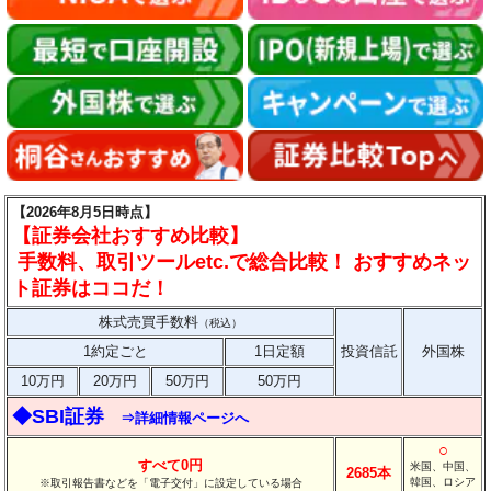
【2026年8月5日時点】
【証券会社おすすめ比較】
手数料、取引ツールetc.で総合比較！ おすすめネッ
ト証券はココだ！
株式売買手数料
（税込）
1約定ごと
1日定額
投資信託
外国株
10万円
20万円
50万円
50万円
◆SBI証券
⇒詳細情報ページへ
○
すべて0円
米国、中国、
2685本
韓国、ロシア
※取引報告書などを「電子交付」に設定している場合