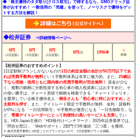
◆「株主優待のタダ取り(クロス取引)」で得するなら、GMOクリック証
券がおすすめ！ 一般信用の「売建」を使って、ノーリスクで優待をゲッ
トする方法を解説！
◆松井証券
⇒詳細情報ページへ
○
0円
0円
0円
0円
1956本
/日
米国
（1日定額）
（1日定額）
（1日定額）
【松井証券のおすすめポイント】
1日定額制プランしかないものの
1日の約定金額の合計が50万円以下であ
れば売買手数料が無料
という手数料体系は非常に魅力的。また、
25歳以
下なら現物・信用ともに国内株の売買手数料が完全無料！
資金が少な
く、複数の銘柄に分散投資する初心者の個人投資家にはおすすめだ。そ
の使い勝手は、チャート形状で銘柄を検索できる「チャートフォリオ」
を愛用している株主優待名人・
桐谷さんも「初心者に特におすすめ」と
太鼓判を押す
。また、デイトレード限定で手数料が無料、金利・貸株料
が0%になる「一日信用取引」や手数料が激安になる「一日先物取引」な
ど、
専業デイトレーダーにとって利便性の高いサービスも充実
してい
る。HDI-Japan主催の「HDI格付けベンチマーク」2025年証券業界では、
「問合せ窓口」「Webサポート」2部門で3年連続「三つ星」を獲得。
※ 株式売買手数料に1約定ごとのプランがないので、1日定額制プランを掲載。