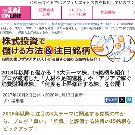
証券会社
クレジット
株主優待
比較
カード比較
トップ
＞
株式投資で儲ける方法！
＞
株式投資で儲ける方法＆注目銘柄を大公開！
＞ 2018年以降
も儲かる「3大テーマ株」15銘柄を紹介！プロが厳選した「人材不足関連株」や「アジアで稼ぐ消費
財関連株」「何度も上昇修正する株」を公開！
2018年以降も儲かる「3大テーマ株」15銘柄を紹介！
プロが厳選した「人材不足関連株」や「アジアで稼ぐ
消費財関連株」「何度も上昇修正する株」を公開！
2017年10月2日公開（2026年1月13日更新）
ザイ編集部
2018年以降も注目の3大テーマに関連する銘柄の中か
ら、プロが「買い」「強気」と評価する注目の15銘柄を
ピックアップ！