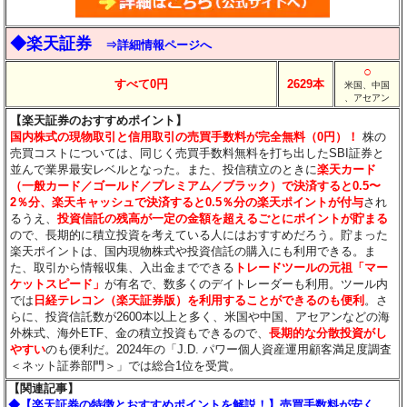
◆楽天証券
⇒詳細情報ページへ
○
すべて0円
2629本
米国、中国
、アセアン
【楽天証券のおすすめポイント】
国内株式の現物取引と信用取引の売買手数料が完全無料（0円）！
株の
売買コストについては、同じく売買手数料無料を打ち出したSBI証券と
並んで業界最安レベルとなった。また、投信積立のときに
楽天カード
（一般カード／ゴールド／プレミアム／ブラック）で決済すると0.5〜
2％分
、楽天キャッシュで決済すると0.5％分
の楽天ポイントが付与
され
るうえ、
投資信託の残高が一定の金額を超えるごとにポイントが貯まる
ので、長期的に積立投資を考えている人にはおすすめだろう。貯まった
楽天ポイントは、国内現物株式や投資信託の購入にも利用できる。ま
た、取引から情報収集、入出金までできる
トレードツールの元祖「マー
ケットスピード」
が有名で、数多くのデイトレーダーも利用。ツール内
では
日経テレコン（楽天証券版）を利用することができるのも便利
。さ
らに、投資信託数が2600本以上と多く、米国や中国、アセアンなどの海
外株式、海外ETF、金の積立投資もできるので、
長期的な分散投資がし
やすい
のも便利だ。2024年の「J.D. パワー個人資産運用顧客満足度調査
＜ネット証券部門＞」では総合1位を受賞。
【関連記事】
◆【楽天証券の特徴とおすすめポイントを解説！】売買手数料が安く、