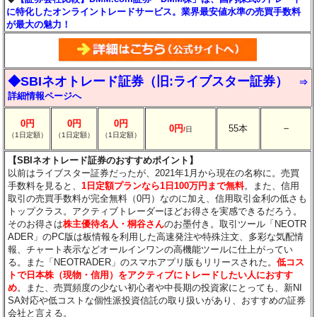
に特化したオンライントレードサービス。業界最安値水準の売買手数料
が最大の魅力！
◆SBIネオトレード証券（旧:ライブスター証券）
⇒
詳細情報ページへ
0円
0円
0円
－
0円
55本
/
日
（1日定額）
（1日定額）
（1日定額）
【SBIネオトレード証券のおすすめポイント】
以前はライブスター証券だったが、2021年1月から現在の名称に。売買
手数料を見ると、
1日定額プランなら1日100万円まで無料
。また、信用
取引の売買手数料が完全無料（0円）なのに加え、信用取引金利の低さも
トップクラス。アクティブトレーダーほどお得さを実感できるだろう。
そのお得さは
株主優待名人・桐谷さん
のお墨付き。取引ツール「NEOTR
ADER」のPC版は板情報を利用した高速発注や特殊注文、多彩な気配情
報、チャート表示などオールインワンの高機能ツールに仕上がってい
る。また「NEOTRADER」のスマホアプリ版もリリースされた。
低コス
トで日本株（現物・信用）をアクティブにトレードしたい人におすす
め
。また、売買頻度の少ない初心者や中長期の投資家にとっても、新NI
SA対応や低コストな個性派投資信託の取り扱いがあり、おすすめの証券
会社と言える。