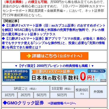
（単元未満株）」の積立も可能
。月500円から株を積み立てられるので、
資金の少ない株初心者にはおすすめだ。「J.D.パワー 2024年カスタマー
センターサポート満足度調査＜金融業界編＞」において、ネット証券部
門で2年連続第1位となった。
【関連記事】
◆【三菱UFJ eスマート証券（旧：auカブコム証券）のおすすめポイント
を解説】NISA口座なら日本株と米国株の売買手数料が無料で、クレカ積
立の還元率はネット証券トップクラス
◆【三菱UFJ eスマート証券】新アプリで「スマホ投資」が進化！ 株初心
者でもサクサク使える｢シンプルな操作性｣と、投資に必要な｢充実の情報
量｣を両立できた秘密とは？
▼【ザイ限定】2000円プレゼントの特典情報も掲載！▼
1約定ごと
1日定額
（税込）
（税込）
投資信託
外国株
※1
10万円
20万円
50万円
50万円
◆GMOクリック証券
⇒詳細情報ページへ