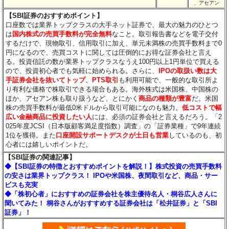
、アセアン
【SBI証券のおすすめポイント】
口座数では業界トップクラスの大手ネット証券で、最大の魅力のひとつ
は
国内株式の売買手数料が完全無料
なこと。取引報告書などを電子交付
するだけで、現物取引、信用取引に加え、単元未満株の売買手数料まで0
円になるので、売買コストに関しては圧倒的にお得な証券会社と言え
る。投資信託の数が業界トップクラスなうえ100円以上1円単位で買える
ので、投資初心者でも気軽に始められる。さらに、
IPOの取扱い数は大
手証券会社を抜いてトップ
。
PTS取引
も利用可能で、一般的な取引所よ
り有利な価格で株取引できる場合もある。海外株式は米国株、中国株の
ほか、アセアン株も取り扱うなど、とにかく
商品の種類が豊富
だ。米国
株の売買手数料が最低0米ドルから取引可能になのも魅力。
低コストで幅
広い金融商品に投資したい人
には、必須の証券会社と言えるだろう。「2
025年度JCSI（日本版顧客満足度指数）調査」の「証券業種」で9年連続
1位を獲得。また
口座開設サポートデスクが土日も営業
しているのも、初
心者には嬉しいポイントだ。
【SBI証券の関連記事】
◆【SBI証券の特徴とおすすめポイントを解説！】株式投資の売買手数料
の安さは業界トップクラス！ IPOや米国株、夜間取引など、商品・サー
ビスも充実
◆「株初心者」におすすめの証券会社を株主優待名人・桐谷広人さんに
聞いてみた！ 桐谷さんがおすすめする証券会社は「松井証券」と「SBI
証券」！