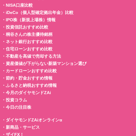
・
NISA口座比較
・
iDeCo（個人型確定拠出年金）比較
・
IPO株（新規上場株）情報
・
投資信託おすすめ比較
・
桐谷さんの株主優待銘柄
・
ネット銀行おすすめ比較
・
住宅ローンおすすめ比較
・
不動産を高値で売却する方法
・
資産価値が下がらない新築マンション選び
・
カードローンおすすめ比較
・
節約・貯金おすすめ情報
・
ふるさと納税おすすめ情報
・
今月のダイヤモンドZAi
・
投資コラム
・
今日の注目株
・
ダイヤモンドZAiオンラインα
・
新商品・サービス
・
ザイFX！