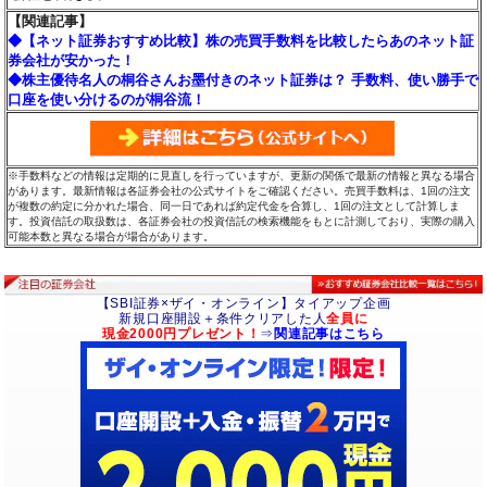
【関連記事】
◆【ネット証券おすすめ比較】株の売買手数料を比較したらあのネット証
券会社が安かった！
◆株主優待名人の桐谷さんお墨付きのネット証券は？ 手数料、使い勝手で
口座を使い分けるのが桐谷流！
※手数料などの情報は定期的に見直しを行っていますが、更新の関係で最新の情報と異なる場合
があります。最新情報は各証券会社の公式サイトをご確認ください。売買手数料は、1回の注文
が複数の約定に分かれた場合、同一日であれば約定代金を合算し、1回の注文として計算しま
す。投資信託の取扱数は、各証券会社の投資信託の検索機能をもとに計測しており、実際の購入
可能本数と異なる場合が場合があります。
【SBI証券×ザイ・オンライン】タイアップ企画
新規口座開設＋条件クリアした人
全員に
現金2000円プレゼント！
⇒
関連記事はこちら