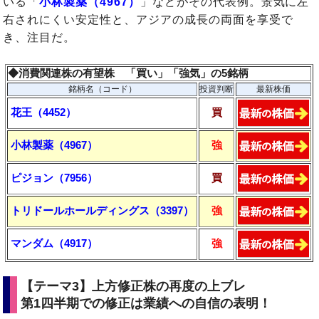
いる「
小林製薬（4967）
」などがその代表例。景気に左
右されにくい安定性と、アジアの成長の両面を享受で
き、注目だ。
◆消費関連株の有望株 「買い」「強気」の5銘柄
銘柄名（コード）
投資判断
最新株価
花王（4452）
買
小林製薬（4967）
強
ピジョン（7956）
買
トリドールホールディングス（3397）
強
マンダム（4917）
強
【テーマ3】上方修正株の再度の上ブレ
第1四半期での修正は業績への自信の表明！