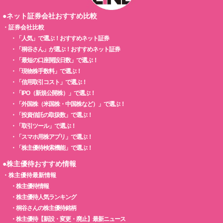
●ネット証券会社おすすめ比較
・
証券会社比較
・
「人気」で選ぶ！おすすめネット証券
・
「桐谷さん」が選ぶ！おすすめネット証券
・
「最短の口座開設日数」で選ぶ！
・
「現物株手数料」で選ぶ！
・
「信用取引コスト」で選ぶ！
・
「IPO（新規公開株）」で選ぶ！
・
「外国株（米国株・中国株など）」で選ぶ！
・
「投資信託の取扱数」で選ぶ！
・
「取引ツール」で選ぶ！
・
「スマホ用株アプリ」で選ぶ！
・
「株主優待検索機能」で選ぶ！
●株主優待おすすめ情報
・
株主優待最新情報
・
株主優待情報
・
株主優待人気ランキング
・
桐谷さんの株主優待銘柄
・
株主優待【新設・変更・廃止】最新ニュース