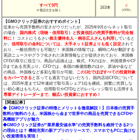
○
すべて0円
163本
（CFD）
※電話注文を除く
【GMOクリック証券のおすすめポイント】
従来から売買手数料の安さがウリだったが、2025年9月からネット取引
の場合、
国内株式（現物・信用取引）と投資信託の売買手数料が完全無
料に！
コストにうるさい
株主優待名人・桐谷広人さんも利用
していると
か。
信用取引の金利については、大手ネット証券よりも低く設定
されて
おり、一般信用売りも可能だ！ 米国株の情報では、瞬時にAIが翻訳する
英語ニュースやグラフ化された決算情報などが提供されており、米国株
CFDの取引に役立つ。商品の品揃えは、株式、FXのほか、外国債券やCF
Dまである充実ぶり。CFDでは、各国の株価指数のほか、原油や金など
の商品、外国株など多彩な取引が可能。
この1社でほぼすべての投資対象
をカバーできる
と言っても過言ではないだろう。国内店頭CFDについて
は、2025年度まで12年連続で取引高シェア1位を継続。頻繁に売買しな
い初心者はもちろん、信用取引やCFDなどのレバレッジ取引も活用する
専業デイトレーダーまで、幅広い投資家におすすめ！
【関連記事】
◆【GMOクリック証券の特徴とメリットを徹底解説！】日本株の売買手
数料が無料のうえ、米国株から金まで世界中の商品を売買できるCFDや
高機能アプリが魅力
◆GMOクリック証券が“業界最安値水準”の売買手数料を維持できる2つ
の理由とは？ 機能充実の新アプリのリリースで、スマホでもPCに負けな
い投資環境を実現！