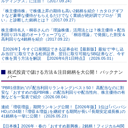
ルディングス」に注目！（2017.09.24）
「株主優待株」で株価上昇の期待も高い2銘柄を紹介！カタログギフ
トなど豪華な優待がもらえるだけでなく業績が絶好調でプロが「買
い」と診断した銘柄とは？（2017.09.27）
株主優待名人・桐谷さんの「理論株価」活用法とは？株主優待＋配当
利回り15％超のオートウェーブなど、「桐谷理論」で発掘した割安＆
高利回りな4銘柄を紹介（2017.09.22）
【2026年】今すぐ口座開設できる証券会社【最新版】最短で“申し込
み当日”に取引できる松井証券、翌日に取引可能なSBI証券など、今す
ぐ株を買う方法を解説 【2026年6月1日時点】（2026.05.01）
株式投資で儲ける方法＆注目銘柄を大公開！ バックナン
バー
“PBR1倍割れ”の｢配当利回りランキング｣ベスト50！ 高配当なのに割
安な「おすすめの低PBR株」の配当利回りや配当性向、株主優待の有
無などを一覧表で紹介（2026.08.04）
連続「増収増益」期間ランキング公開！【2026年版】1位は｢パンパシ
HD｣の34期！｢増収＆増益｣を継続する期間が長い｢長期安定成長株｣の
41銘柄を一挙に公開！（2026.05.23）
【日本株】2026年・春の「おすすめ新興株」2銘柄！フィジカルAI関