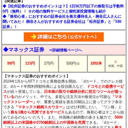
【関連記事】
◆【松井証券のおすすめポイントは？】1日50万円以下の株取引は手数料
0円（無料）！ その他の無料サービスと個性派投資情報も紹介
◆「株初心者」におすすめの証券会社を株主優待名人・桐谷広人さんに
聞いてみた！ 桐谷さんがおすすめする証券会社は「松井証券」と「SBI
証券」！
◆マネックス証券
⇒詳細情報ページへ
○
99円
115円
275円
550円
1892本
/日
米国、中国
【マネックス証券のおすすめポイント】
2024年1月からNTTドコモと業務提携を開始。「dカード」でのクレカ積
立、dカード年間利用額特典による投信購入など、
ドコモとの提携サービ
ス
が続々登場している。
日本株の取引や銘柄分析に役立つツールが揃っ
ている
のがメリット。中でも、多彩な注文方法や板発注が可能な
「マネ
ックストレーダー」
や、重要な業績を過去10期以上に渡ってグラフ表示
できる
「マネックス銘柄スカウター」
はぜひ利用したい。「ワン株」と
いう
株を1株から売買できるサービス
もあるので、株初心者はそこから始
めてみるのもいいだろう。また、外国株の銘柄数の多さも魅力で、
5000
銘柄以上の米国株や2700銘柄以上の中国株を売買
できる。「dカード」
「マネックスカード」などの提携クレカで投資信託を積み立てると
最大