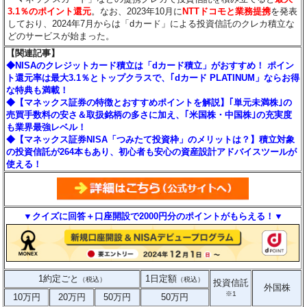
3.1％のポイント還元
。なお、2023年10月に
NTTドコモと業務提携
を発表
しており、2024年7月からは「dカード」による投資信託のクレカ積立な
どのサービスが始まった。
【関連記事】
◆NISAのクレジットカード積立は「dカード積立」がおすすめ！ ポイン
ト還元率は最大3.1％とトップクラスで、｢dカード PLATINUM」ならお得
な特典も満載！
◆【マネックス証券の特徴とおすすめポイントを解説】｢単元未満株｣の
売買手数料の安さ＆取扱銘柄の多さに加え、｢米国株・中国株｣の充実度
も業界最強レベル！
◆【マネックス証券NISA「つみたて投資枠」のメリットは？】積立対象
の投資信託が264本もあり、初心者も安心の資産設計アドバイスツールが
使える！
▼クイズに回答＋口座開設で2000円分のポイントがもらえる！▼
1約定ごと
1日定額
（税込）
（税込）
投資信託
外国株
※1
10万円
20万円
50万円
50万円