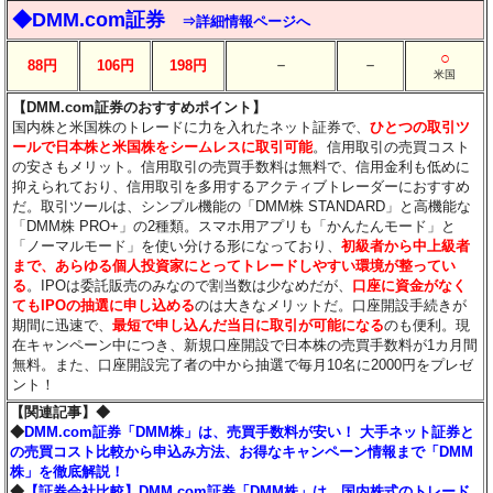
◆DMM.com証券
⇒詳細情報ページへ
○
－
－
88円
106円
198円
米国
【DMM.com証券のおすすめポイント】
国内株と米国株のトレードに力を入れたネット証券で、
ひとつの取引ツ
ールで日本株と米国株をシームレスに取引可能
。信用取引の売買コスト
の安さもメリット。信用取引の売買手数料は無料で、信用金利も低めに
抑えられており、信用取引を多用するアクティブトレーダーにおすすめ
だ。取引ツールは、シンプル機能の「DMM株 STANDARD」と高機能な
「DMM株 PRO+」の2種類。スマホ用アプリも「かんたんモード」と
「ノーマルモード」を使い分ける形になっており、
初級者から中上級者
まで、あらゆる個人投資家にとってトレードしやすい環境が整ってい
る
。IPOは委託販売のみなので割当数は少なめだが、
口座に資金がなく
てもIPOの抽選に申し込める
のは大きなメリットだ。口座開設手続きが
期間に迅速で、
最短で申し込んだ当日に取引が可能になる
のも便利。現
在キャンペーン中につき、新規口座開設で日本株の売買手数料が1カ月間
無料。また、口座開設完了者の中から抽選で毎月10名に2000円をプレゼ
ント！
【関連記事】◆
◆
DMM.com証券「DMM株」は、売買手数料が安い！ 大手ネット証券と
の売買コスト比較から申込み方法、お得なキャンペーン情報まで「DMM
株」を徹底解説！
◆
【証券会社比較】DMM.com証券「DMM株」は、国内株式のトレード