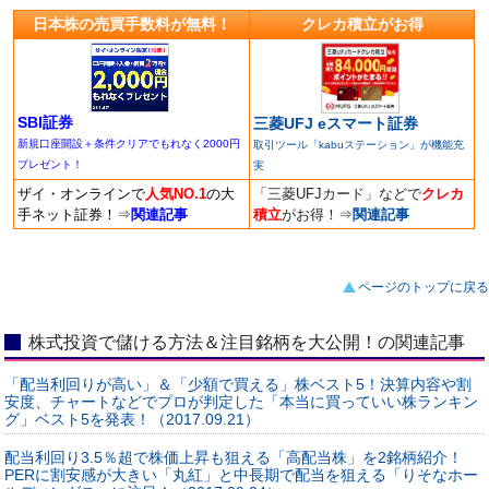
日本株の売買手数料が無料！
クレカ積立がお得
SBI証券
三菱UFJ eスマート証券
新規口座開設＋条件クリアでもれなく2000円
取引ツール「kabuステーション」が機能充
プレゼント！
実
ザイ・オンラインで
人気NO.1
の大
「三菱UFJカード」などで
クレカ
手ネット証券！
⇒
関連記事
積立
がお得！
⇒
関連記事
ページのトップに戻る
株式投資で儲ける方法＆注目銘柄を大公開！の関連記事
「配当利回りが高い」＆「少額で買える」株ベスト5！決算内容や割
安度、チャートなどでプロが判定した「本当に買っていい株ランキン
グ」ベスト5を発表！（2017.09.21）
配当利回り3.5％超で株価上昇も狙える「高配当株」を2銘柄紹介！
PERに割安感が大きい「丸紅」と中長期で配当を狙える「りそなホー