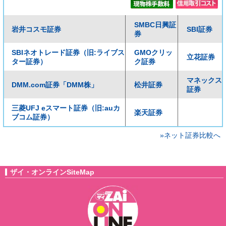
SMBC日興証
岩井コスモ証券
SBI証券
券
SBIネオトレード証券（旧:ライブス
GMOクリッ
立花証券
ター証券）
ク証券
マネックス
DMM.com証券「DMM株」
松井証券
証券
三菱UFJ eスマート証券（旧:auカ
楽天証券
ブコム証券）
»ネット証券比較へ
ザイ・オンラインSiteMap