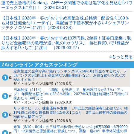
連で売上急増の｢Kudan｣、AIデータ関連で今期は黒字化を見込む｢パワ
ーエックス｣に注目！（2026.03.31）
【日本株】2026年・春の｢おすすめ高配当株｣2銘柄！配当性向109％
も財務は健全な｢エーザイ｣、高配当で下値不安が小さい｢シェアリン
グテクノロジー｣に注目（2026.03.28）
【日本株】2026年・春の｢おすすめ10万円株｣2銘柄！証券口座乗っ取
りなど金融犯罪の急増が追い風の｢カウリス｣、自社株買いで1株益が
拡大する｢いちご｣に注目 （2026.03.27）
»もっと見る
ZAiオンライン アクセスランキング
定期預金の金利が高い銀行ランキング[2026年8月] 貯金をするなら、メ
ガバンクの3倍以上も高金利なSBI新生銀行など、お得な銀行を選ぶの
がおすすめ！
ザイ・オンライン編集部（2026.8.3）
日本触媒（4114）、「増配」を発表して、配当利回りが5.7％にアッ
プ！ 年間配当額は1年で23.8％増加、2027年3月期は前期比27円増の｢1
株あたり140円｣に
ザイ・オンライン編集部（2026.8.8）
サッポロビール、株主優待を変更！ 1年以上の継続保有は必須だが、権
利獲得に必要な最低投資額は5分の1になり、3年以上保有時の優待品の
額面が大幅アップ！
ザイ・オンライン編集部（2026.8.8）
来週（8/10～8/14）の日経平均株価の予想レンジは6万3000～6万9000
円！ 中東情勢と原油価格に警戒しつつ、調整一巡のAI･半導体関連の押