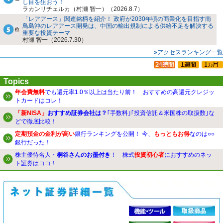
し目を狙おう！
ラカンリチェルカ（村瀬 智一）（2026.8.7）
「レアアース」関連銘柄を紹介！ 政府が2030年頃の商業化を目指す南
鳥島沖のレアアース開発は、中国の輸出規制による供給不足を解決する
重要な投資テーマ
村瀬 智一（2026.7.30）
»アクセスランキング一覧
Topics
年会費無料
でも還元率1.0％以上は当たり前！ おすすめの高還元クレジッ
トカードはコレ！
「新NISA」
おすすめ証券会社は？
｢手数料｣｢投資信託＆米国株の取扱数｣な
どで徹底比較！
定期預金の金利が高い
銀行ランキングを公開！ 今、
もっともお得
なのは○○
銀行だった！
株主優待名人・
桐谷さんのお墨付き
！ 株式
投資初心者
におすすめのネッ
ト証券はココ！