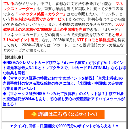
ている
のがメリット。中でも、多彩な注文方法や板発注が可能な
「マネ
ックストレーダー」
や、重要な業績を過去10期以上に渡ってグラフ表示
できる
「マネックス銘柄スカウター」
はぜひ利用したい。「ワン株」と
いう
株を1株から売買できるサービス
もあるので、株初心者はそこから始
めてみるのもいいだろう。また、外国株の銘柄数の多さも魅力で、
5000
銘柄以上の米国株や2700銘柄以上の中国株を売買
できる。「dカード」
「マネックスカード」などの提携クレカで投資信託を積み立てると
最大
3.1％のポイント還元
。なお、2023年10月に
NTTドコモと業務提携
を発表
しており、2024年7月からは「dカード」による投資信託のクレカ積立な
どのサービスが始まった。
【関連記事】
◆NISAのクレジットカード積立は「dカード積立」がおすすめ！ ポイン
ト還元率は最大3.1％とトップクラスで、｢dカード PLATINUM」ならお得
な特典も満載！
◆【マネックス証券の特徴とおすすめポイントを解説】｢単元未満株｣の
売買手数料の安さ＆取扱銘柄の多さに加え、｢米国株・中国株｣の充実度
も業界最強レベル！
◆【マネックス証券NISA「つみたて投資枠」のメリットは？】積立対象
の投資信託が264本もあり、初心者も安心の資産設計アドバイスツールが
使える！
▼クイズに回答＋口座開設で2000円分のポイントがもらえる！▼