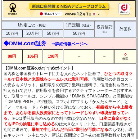
1約定ごと
1日定額
（税込）
（税込）
投資信託
外国株
※1
10万円
20万円
50万円
50万円
◆DMM.com証券
⇒詳細情報ページへ
○
－
－
88円
106円
198円
米国
【DMM.com証券のおすすめポイント】
国内株と米国株のトレードに力を入れたネット証券で、
ひとつの取引ツ
ールで日本株と米国株をシームレスに取引可能
。信用取引の売買コスト
の安さもメリット。信用取引の売買手数料は無料で、信用金利も低めに
抑えられており、信用取引を多用するアクティブトレーダーにおすすめ
だ。取引ツールは、シンプル機能の「DMM株 STANDARD」と高機能な
「DMM株 PRO+」の2種類。スマホ用アプリも「かんたんモード」と
「ノーマルモード」を使い分ける形になっており、
初級者から中上級者
まで、あらゆる個人投資家にとってトレードしやすい環境が整ってい
る
。IPOは委託販売のみなので割当数は少なめだが、
口座に資金がなく
てもIPOの抽選に申し込める
のは大きなメリットだ。口座開設手続きが
期間に迅速で、
最短で申し込んだ当日に取引が可能になる
のも便利。現
在キャンペーン中につき、新規口座開設で日本株の売買手数料が1カ月間