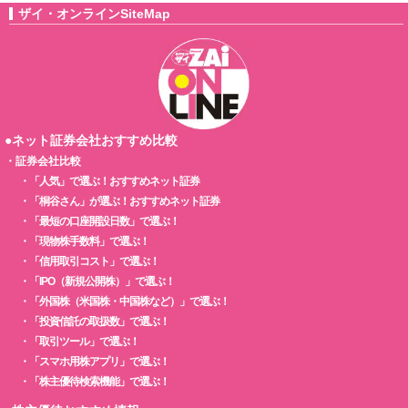
ザイ・オンラインSiteMap
●ネット証券会社おすすめ比較
・
証券会社比較
・
「人気」で選ぶ！おすすめネット証券
・
「桐谷さん」が選ぶ！おすすめネット証券
・
「最短の口座開設日数」で選ぶ！
・
「現物株手数料」で選ぶ！
・
「信用取引コスト」で選ぶ！
・
「IPO（新規公開株）」で選ぶ！
・
「外国株（米国株・中国株など）」で選ぶ！
・
「投資信託の取扱数」で選ぶ！
・
「取引ツール」で選ぶ！
・
「スマホ用株アプリ」で選ぶ！
・
「株主優待検索機能」で選ぶ！