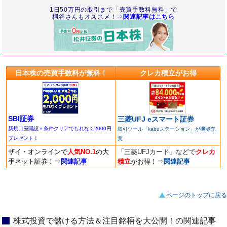
1日50万円の取引まで「売買手数料無料」で
桐谷さんもオススメ！⇒
関連記事はこちら
日本株の売買手数料が無料！
クレカ積立がお得
SBI証券
三菱UFJ eスマート証券
新規口座開設＋条件クリアでもれなく2000円
取引ツール「kabuステーション」が機能充
プレゼント！
実
ザイ・オンラインで
人気NO.1
の大
「三菱UFJカード」などで
クレカ
手ネット証券！
⇒
関連記事
積立
がお得！
⇒
関連記事
ページのトップに戻る
株式投資で儲ける方法＆注目銘柄を大公開！の関連記事