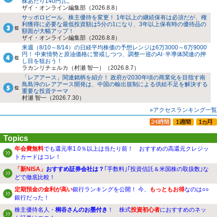
株あたり140円｣に
ザイ・オンライン編集部（2026.8.8）
サッポロビール、株主優待を変更！ 1年以上の継続保有は必須だが、権
利獲得に必要な最低投資額は5分の1になり、3年以上保有時の優待品の
額面が大幅アップ！
ザイ・オンライン編集部（2026.8.8）
来週（8/10～8/14）の日経平均株価の予想レンジは6万3000～6万9000
円！ 中東情勢と原油価格に警戒しつつ、調整一巡のAI･半導体関連の押
し目を狙おう！
ラカンリチェルカ（村瀬 智一）（2026.8.7）
「レアアース」関連銘柄を紹介！ 政府が2030年頃の商業化を目指す南
鳥島沖のレアアース開発は、中国の輸出規制による供給不足を解決する
重要な投資テーマ
村瀬 智一（2026.7.30）
»アクセスランキング一覧
Topics
年会費無料
でも還元率1.0％以上は当たり前！ おすすめの高還元クレジッ
トカードはコレ！
「新NISA」
おすすめ証券会社は？
｢手数料｣｢投資信託＆米国株の取扱数｣な
どで徹底比較！
定期預金の金利が高い
銀行ランキングを公開！ 今、
もっともお得
なのは○○
銀行だった！
株主優待名人・
桐谷さんのお墨付き
！ 株式
投資初心者
におすすめのネッ