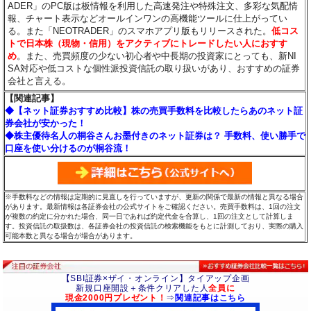
ADER」のPC版は板情報を利用した高速発注や特殊注文、多彩な気配情
報、チャート表示などオールインワンの高機能ツールに仕上がってい
る。また「NEOTRADER」のスマホアプリ版もリリースされた。
低コス
トで日本株（現物・信用）をアクティブにトレードしたい人におすす
め
。また、売買頻度の少ない初心者や中長期の投資家にとっても、新NI
SA対応や低コストな個性派投資信託の取り扱いがあり、おすすめの証券
会社と言える。
【関連記事】
◆【ネット証券おすすめ比較】株の売買手数料を比較したらあのネット証
券会社が安かった！
◆株主優待名人の桐谷さんお墨付きのネット証券は？ 手数料、使い勝手で
口座を使い分けるのが桐谷流！
※手数料などの情報は定期的に見直しを行っていますが、更新の関係で最新の情報と異なる場合
があります。最新情報は各証券会社の公式サイトをご確認ください。売買手数料は、1回の注文
が複数の約定に分かれた場合、同一日であれば約定代金を合算し、1回の注文として計算しま
す。投資信託の取扱数は、各証券会社の投資信託の検索機能をもとに計測しており、実際の購入
可能本数と異なる場合が場合があります。
【SBI証券×ザイ・オンライン】タイアップ企画
新規口座開設＋条件クリアした人
全員に
現金2000円プレゼント！
⇒
関連記事はこちら