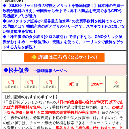
【関連記事】
◆【GMOクリック証券の特徴とメリットを徹底解説！】日本株の売買手
数料が無料のうえ、米国株から金まで世界中の商品を売買できるCFDや
高機能アプリが魅力
◆GMOクリック証券が“業界最安値水準”の売買手数料を維持できる2つ
の理由とは？ 機能充実の新アプリのリリースで、スマホでもPCに負けな
い投資環境を実現！
◆「株主優待のタダ取り(クロス取引)」で得するなら、GMOクリック証
券がおすすめ！ 一般信用の「売建」を使って、ノーリスクで優待をゲッ
トする方法を解説！
◆松井証券
⇒詳細情報ページへ
○
0円
0円
0円
0円
1956本
/日
米国
（1日定額）
（1日定額）
（1日定額）
【松井証券のおすすめポイント】
1日定額制プランしかないものの
1日の約定金額の合計が50万円以下であ
れば売買手数料が無料
という手数料体系は非常に魅力的。また、
25歳以
下なら現物・信用ともに国内株の売買手数料が完全無料！
資金が少な
く、複数の銘柄に分散投資する初心者の個人投資家にはおすすめだ。そ
の使い勝手は、チャート形状で銘柄を検索できる「チャートフォリオ」
を愛用している株主優待名人・
桐谷さんも「初心者に特におすすめ」と