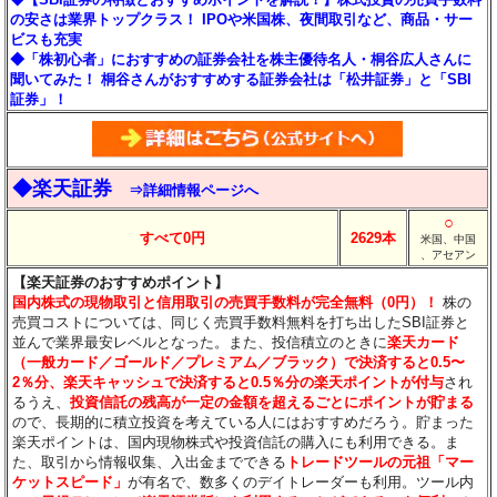
の安さは業界トップクラス！ IPOや米国株、夜間取引など、商品・サー
ビスも充実
◆「株初心者」におすすめの証券会社を株主優待名人・桐谷広人さんに
聞いてみた！ 桐谷さんがおすすめする証券会社は「松井証券」と「SBI
証券」！
◆楽天証券
⇒詳細情報ページへ
○
すべて0円
2629本
米国、中国
、アセアン
【楽天証券のおすすめポイント】
国内株式の現物取引と信用取引の売買手数料が完全無料（0円）！
株の
売買コストについては、同じく売買手数料無料を打ち出したSBI証券と
並んで業界最安レベルとなった。また、投信積立のときに
楽天カード
（一般カード／ゴールド／プレミアム／ブラック）で決済すると0.5〜
2％分
、楽天キャッシュで決済すると0.5％分
の楽天ポイントが付与
され
るうえ、
投資信託の残高が一定の金額を超えるごとにポイントが貯まる
ので、長期的に積立投資を考えている人にはおすすめだろう。貯まった
楽天ポイントは、国内現物株式や投資信託の購入にも利用できる。ま
た、取引から情報収集、入出金までできる
トレードツールの元祖「マー
ケットスピード」
が有名で、数多くのデイトレーダーも利用。ツール内