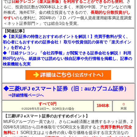
では
日経テレコン（楽天証券版）を利用することができるのも便利
。さ
らに、投資信託数が2600本以上と多く、米国や中国、アセアンなどの海
外株式、海外ETF、金の積立投資もできるので、
長期的な分散投資がし
やすい
のも便利だ。2024年の「J.D. パワー個人資産運用顧客満足度調査
＜ネット証券部門＞」では総合1位を受賞。
【関連記事】
◆【楽天証券の特徴とおすすめポイントを解説！】売買手数料が安く、
初心者にもおすすめの証券会社！ 取引や投資信託の保有で「楽天ポイン
ト」を貯めよう
◆「日経テレコン」「会社四季報」が閲覧できる証券会社を解説！ 利用
料0円ながら、紙媒体では読めない独自記事や先行情報を掲載し、記事の
検索機能も充実
◆三菱UFJ eスマート証券（旧：auカブコム証券）
⇒詳細情報ページへ
○
すべて0円
1848本
米国
※2026年5月18日〜。SOR注文の場合
【三菱UFJ eスマート証券のおすすめポイント】
MUFGグループの一員であり、さらにau経済圏と連携するネット証券。2
026年5月18日から日本株取引でSOR注文を選択すると
売買手数料が完全
無料に！
SOR注文はより条件の良い取引価格を提示する注文方法なの