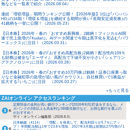
無などを一覧表で紹介（2026.08.04）
連続「増収増益」期間ランキング公開！【2026年版】1位は｢パンパシ
HD｣の34期！｢増収＆増益｣を継続する期間が長い｢長期安定成長株｣の
41銘柄を一挙に公開！（2026.05.23）
【日本株】2026年・春の「おすすめ新興株」2銘柄！フィジカルAI関
連で売上急増の｢Kudan｣、AIデータ関連で今期は黒字化を見込む｢パワ
ーエックス｣に注目！（2026.03.31）
【日本株】2026年・春の｢おすすめ高配当株｣2銘柄！配当性向109％
も財務は健全な｢エーザイ｣、高配当で下値不安が小さい｢シェアリン
グテクノロジー｣に注目（2026.03.28）
【日本株】2026年・春の｢おすすめ10万円株｣2銘柄！証券口座乗っ取
りなど金融犯罪の急増が追い風の｢カウリス｣、自社株買いで1株益が
拡大する｢いちご｣に注目 （2026.03.27）
»もっと見る
ZAiオンライン アクセスランキング
定期預金の金利が高い銀行ランキング[2026年8月] 貯金をするなら、メ
ガバンクの3倍以上も高金利なSBI新生銀行など、お得な銀行を選ぶの
がおすすめ！
ザイ・オンライン編集部（2026.8.3）
日本触媒（4114）、「増配」を発表して、配当利回りが5.7％にアッ
プ！ 年間配当額は1年で23.8％増加、2027年3月期は前期比27円増の｢1