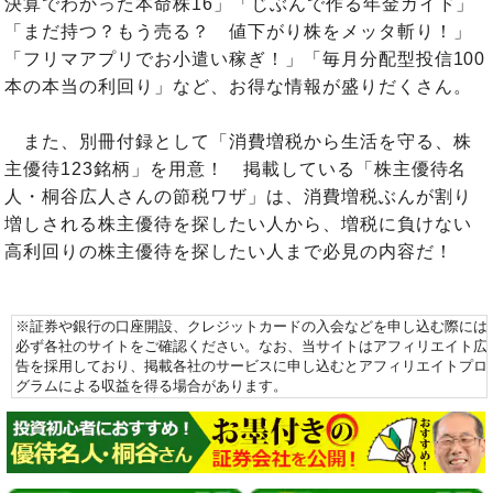
決算でわかった本命株16」「じぶんで作る年金ガイド」
「まだ持つ？もう売る？ 値下がり株をメッタ斬り！」
「フリマアプリでお小遣い稼ぎ！」「毎月分配型投信100
本の本当の利回り」など、お得な情報が盛りだくさん。
また、別冊付録として「消費増税から生活を守る、株
主優待123銘柄」を用意！ 掲載している「株主優待名
人・桐谷広人さんの節税ワザ」は、消費増税ぶんが割り
増しされる株主優待を探したい人から、増税に負けない
高利回りの株主優待を探したい人まで必見の内容だ！
※証券や銀行の口座開設、クレジットカードの入会などを申し込む際には
必ず各社のサイトをご確認ください。なお、当サイトはアフィリエイト広
告を採用しており、掲載各社のサービスに申し込むとアフィリエイトプロ
グラムによる収益を得る場合があります。