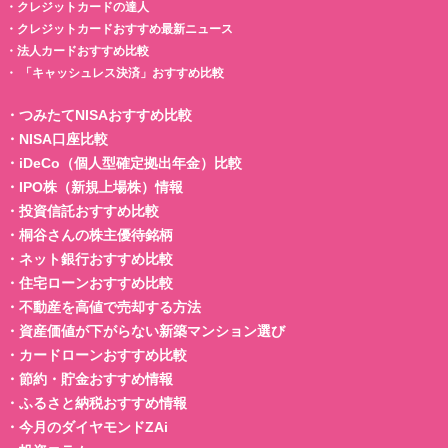
・
クレジットカードの達人
・
クレジットカードおすすめ最新ニュース
・
法人カードおすすめ比較
・
「キャッシュレス決済」おすすめ比較
・
つみたてNISAおすすめ比較
・
NISA口座比較
・
iDeCo（個人型確定拠出年金）比較
・
IPO株（新規上場株）情報
・
投資信託おすすめ比較
・
桐谷さんの株主優待銘柄
・
ネット銀行おすすめ比較
・
住宅ローンおすすめ比較
・
不動産を高値で売却する方法
・
資産価値が下がらない新築マンション選び
・
カードローンおすすめ比較
・
節約・貯金おすすめ情報
・
ふるさと納税おすすめ情報
・
今月のダイヤモンドZAi