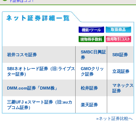
ト証券はココ！
SMBC日興証
岩井コスモ証券
SBI証券
券
SBIネオトレード証券（旧:ライブス
GMOクリッ
立花証券
ター証券）
ク証券
マネックス
DMM.com証券「DMM株」
松井証券
証券
三菱UFJ eスマート証券（旧:auカ
楽天証券
ブコム証券）
»ネット証券比較へ