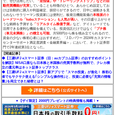
で、ぜひ活用したい。
「逆指値」や「トレーリングストップ」などの自
動売買機能が充実
していることも特徴のひとつ。あらかじめ設定してお
けば自動的に購入や利益確定、損切りができるので、日中に値動きを見
られないサラリーマン投資家には便利だ。板発注機能装備の
本格派のト
レードツール「kabuステーション」も人気が高い
。その日盛り上がりそ
うな銘柄を予測する
「リアルタイム株価予測」
など、デイトレードでも
活用できる便利な機能を備えている。投資信託だけではなく
「プチ株
（単元未満株）」の積立も可能
。月500円から株を積み立てられるので、
資金の少ない株初心者にはおすすめだ。「J.D.パワー 2024年カスタマー
センターサポート満足度調査＜金融業界編＞」において、ネット証券部
門で2年連続第1位となった。
【関連記事】
◆【三菱UFJ eスマート証券（旧：auカブコム証券）のおすすめポイント
を解説】NISA口座なら日本株と米国株の売買手数料が無料で、クレカ積
立の還元率はネット証券トップクラス
◆【三菱UFJ eスマート証券】新アプリで「スマホ投資」が進化！ 株初心
者でもサクサク使える｢シンプルな操作性｣と、投資に必要な｢充実の情報
量｣を両立できた秘密とは？
▼【ザイ限定】2000円プレゼントの特典情報も掲載！▼