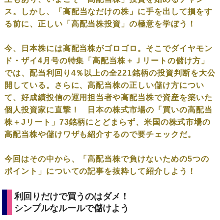
ス。しかし、「
高配当なだけの株」に手を出して損をす
る前に、正しい「
高配当株投資」の極意を学ぼう！
今、日本株には高配当株がゴロゴロ。そこでダイヤモン
ド・ザイ4月号の特集「高配当株＋Ｊリートの儲け方」
では、配当利回り4％以上の全221銘柄の投資判断を大公
開している。さらに、高配当株の正しい儲け方につい
て、好成績投信の運用担当者や高配当株で資産を築いた
個人投資家に直撃！ 日本の株式市場の「買いの高配当
株＋Jリート」73銘柄にとどま
らず、
米国の株式市場の
高配当株や儲けワザも紹介するので要チェックだ
。
今回はその中から、「高配当株で負けないための5つの
ポイント」についての記事を抜粋して紹介しよう！
利回りだけで買うのはダメ！
シンプルなルールで儲けよう