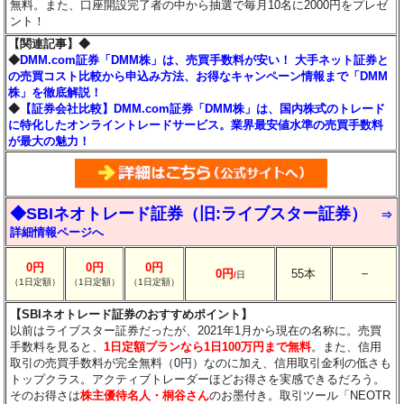
無料。また、口座開設完了者の中から抽選で毎月10名に2000円をプレゼ
ント！
【関連記事】◆
◆
DMM.com証券「DMM株」は、売買手数料が安い！ 大手ネット証券と
の売買コスト比較から申込み方法、お得なキャンペーン情報まで「DMM
株」を徹底解説！
◆
【証券会社比較】DMM.com証券「DMM株」は、国内株式のトレード
に特化したオンライントレードサービス。業界最安値水準の売買手数料
が最大の魅力！
◆SBIネオトレード証券（旧:ライブスター証券）
⇒
詳細情報ページへ
0円
0円
0円
－
0円
55本
/
日
（1日定額）
（1日定額）
（1日定額）
【SBIネオトレード証券のおすすめポイント】
以前はライブスター証券だったが、2021年1月から現在の名称に。売買
手数料を見ると、
1日定額プランなら1日100万円まで無料
。また、信用
取引の売買手数料が完全無料（0円）なのに加え、信用取引金利の低さも
トップクラス。アクティブトレーダーほどお得さを実感できるだろう。
そのお得さは
株主優待名人・桐谷さん
のお墨付き。取引ツール「NEOTR