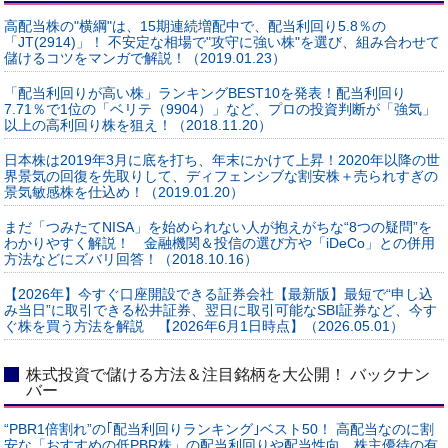
高配当株の"横綱"は、15期連続増配中で、配当利回り5.8％の
「JT(2914)」！ 不安定な相場で"攻守に強い株"を選び、組み合わせて
儲けるコツをマンガで解説！（2019.01.23）
「配当利回りが高い株」ランキングBEST10を発表！配当利回り
7.71％で1位の「ベリテ（9904）」など、プロの投資判断が「強気」
以上の高利回り株を狙え！（2018.11.20）
日本株は2019年3月に底を打ち、年末にかけて上昇！2020年以降の世
界景気の回復を先取りして、ディフェンシブな割安株＋売られすぎの
景気敏感株を仕込め！（2019.01.20）
まだ「つみたてNISA」を始められない人が抱えがちな“8つの疑問”を
わかりやすく解説！ 金融機関＆投信の選び方や「iDeCo」との併用
方法などにズバリ回答！（2018.10.16）
【2026年】今すぐ口座開設できる証券会社【最新版】最短で“申し込
み当日”に取引できる松井証券、翌日に取引可能なSBI証券など、今す
ぐ株を買う方法を解説 【2026年6月1日時点】（2026.05.01）
株式投資で儲ける方法＆注目銘柄を大公開！ バックナン
バー
“PBR1倍割れ”の｢配当利回りランキング｣ベスト50！ 高配当なのに割
安な「おすすめの低PBR株」の配当利回りや配当性向、株主優待の有