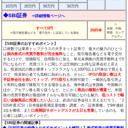
10万円
20万円
50万円
50万円
◆SBI証券
⇒詳細情報ページへ
○
すべて0円
米国、中国、
2685本
韓国、ロシア
※取引報告書などを「電子交付」に設定している場合
、アセアン
【SBI証券のおすすめポイント】
口座数では業界トップクラスの大手ネット証券で、最大の魅力のひとつ
は
国内株式の売買手数料が完全無料
なこと。取引報告書などを電子交付
するだけで、現物取引、信用取引に加え、単元未満株の売買手数料まで0
円になるので、売買コストに関しては圧倒的にお得な証券会社と言え
る。投資信託の数が業界トップクラスなうえ100円以上1円単位で買える
ので、投資初心者でも気軽に始められる。さらに、
IPOの取扱い数は大
手証券会社を抜いてトップ
。
PTS取引
も利用可能で、一般的な取引所よ
り有利な価格で株取引できる場合もある。海外株式は米国株、中国株の
ほか、アセアン株も取り扱うなど、とにかく
商品の種類が豊富
だ。米国
株の売買手数料が最低0米ドルから取引可能になのも魅力。
低コストで幅
広い金融商品に投資したい人
には、必須の証券会社と言えるだろう。「2
025年度JCSI（日本版顧客満足度指数）調査」の「証券業種」で9年連続
1位を獲得。また
口座開設サポートデスクが土日も営業
しているのも、初
心者には嬉しいポイントだ。
【SBI証券の関連記事】
◆【SBI証券の特徴とおすすめポイントを解説！】株式投資の売買手数料