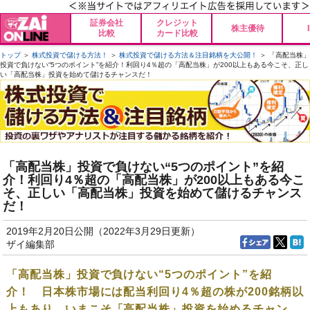
証券会社
クレジット
株主優待
比較
カード比較
トップ
＞
株式投資で儲ける方法！
＞
株式投資で儲ける方法＆注目銘柄を大公開！
＞ 「高配当株」
投資で負けない“5つのポイント”を紹介！利回り4％超の「高配当株」が200以上もある今こそ、正し
い「高配当株」投資を始めて儲けるチャンスだ！
「高配当株」投資で負けない“5つのポイント”を紹
介！利回り4％超の「高配当株」が200以上もある今こ
そ、正しい「高配当株」投資を始めて儲けるチャンス
だ！
2019年2月20日公開（2022年3月29日更新）
ザイ編集部
「高配当株」投資で負けない“5つのポイント”を紹
介！ 日本株市場には配当利回り4％超の株が200銘柄以
上もあり、
いまこそ「高配当株」投資を始めるチャン