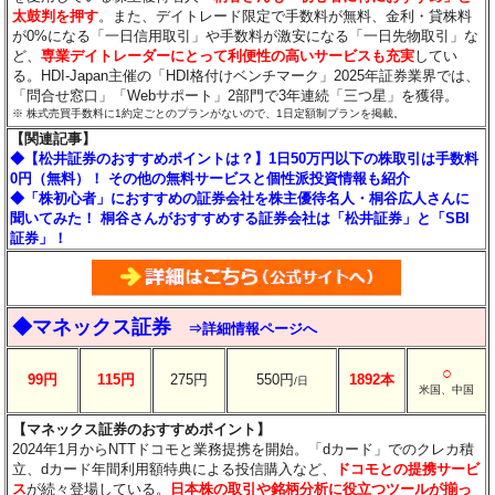
太鼓判を押す
。また、デイトレード限定で手数料が無料、金利・貸株料
が0%になる「一日信用取引」や手数料が激安になる「一日先物取引」な
ど、
専業デイトレーダーにとって利便性の高いサービスも充実
してい
る。HDI-Japan主催の「HDI格付けベンチマーク」2025年証券業界では、
「問合せ窓口」「Webサポート」2部門で3年連続「三つ星」を獲得。
※ 株式売買手数料に1約定ごとのプランがないので、1日定額制プランを掲載。
【関連記事】
◆【松井証券のおすすめポイントは？】1日50万円以下の株取引は手数料
0円（無料）！ その他の無料サービスと個性派投資情報も紹介
◆「株初心者」におすすめの証券会社を株主優待名人・桐谷広人さんに
聞いてみた！ 桐谷さんがおすすめする証券会社は「松井証券」と「SBI
証券」！
◆マネックス証券
⇒詳細情報ページへ
○
99円
115円
275円
550円
1892本
/日
米国、中国
【マネックス証券のおすすめポイント】
2024年1月からNTTドコモと業務提携を開始。「dカード」でのクレカ積
立、dカード年間利用額特典による投信購入など、
ドコモとの提携サービ
ス
が続々登場している。
日本株の取引や銘柄分析に役立つツールが揃っ