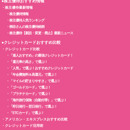
●株主優待おすすめ情報
・
株主優待最新情報
・
株主優待情報
・
株主優待人気ランキング
・
桐谷さんの株主優待銘柄
・
株主優待【新設・変更・廃止】最新ニュース
●クレジットカードおすすめ比較
・
クレジットカード比較
・
「達人おすすめ」の最強クレジットカード！
・
「還元率の高さ」で選ぶ！
・
「人気」で選ぶ！おすすめクレジットカード
・
「年会費無料＆高還元」で選ぶ！
・
「マイルの貯まりやすさ」で選ぶ！
・
「ゴールドカード」で選ぶ！
・
「プラチナカード」で選ぶ！
・
「海外旅行保険（自動付帯）」で選ぶ！
・
「即日発行～翌日発行」で選ぶ！
・
「ETCカード」で選ぶ！
・
アメリカン・エキスプレスおすすめ比較
・
クレジットカード活用術