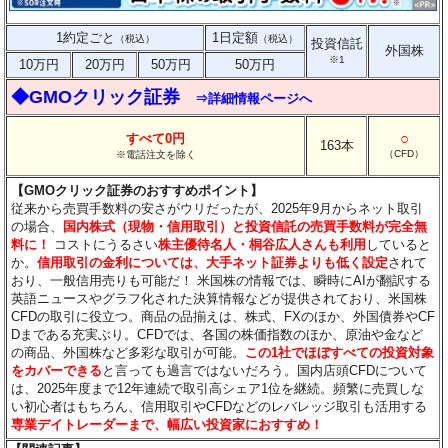
1約定ごと
1日定額
（税込）
（税込）
投資信託
外国株
※1
10万円
20万円
50万円
50万円
◆GMOクリック証券
⇒詳細情報ページへ
○
すべて0円
163本
（CFD）
※電話注文を除く
【GMOクリック証券のおすすめポイント】
従来から売買手数料の安さがウリだったが、2025年9月からネット取引
の場合、
国内株式（現物・信用取引）と投資信託の売買手数料が完全無
料に！
コストにうるさい
株主優待名人・桐谷広人さんも利用
していると
か。
信用取引の金利については、大手ネット証券よりも低く設定
されて
おり、一般信用売りも可能だ！ 米国株の情報では、瞬時にAIが翻訳する
英語ニュースやグラフ化された決算情報などが提供されており、米国株
CFDの取引に役立つ。商品の品揃えは、株式、FXのほか、外国債券やCF
Dまである充実ぶり。CFDでは、各国の株価指数のほか、原油や金など
の商品、外国株など多彩な取引が可能。
この1社でほぼすべての投資対象
をカバーできる
と言っても過言ではないだろう。国内店頭CFDについて
は、2025年度まで12年連続で取引高シェア1位を継続。頻繁に売買しな
い初心者はもちろん、信用取引やCFDなどのレバレッジ取引も活用する
専業デイトレーダーまで、幅広い投資家におすすめ！