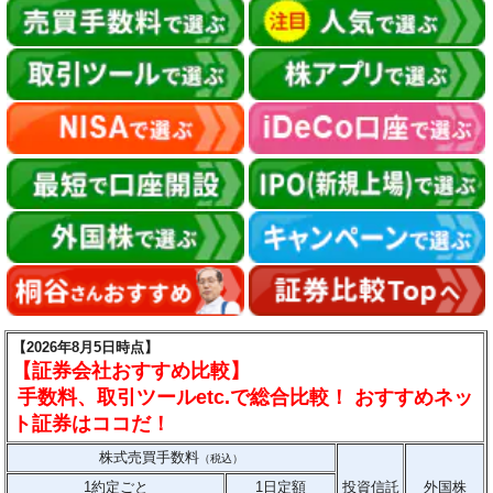
【2026年8月5日時点】
【証券会社おすすめ比較】
手数料、取引ツールetc.で総合比較！ おすすめネッ
ト証券はココだ！
株式売買手数料
（税込）
1約定ごと
1日定額
投資信託
外国株