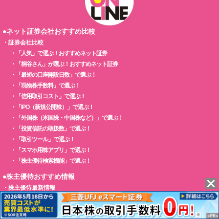
●ネット証券会社おすすめ比較
・
証券会社比較
・
「人気」で選ぶ！おすすめネット証券
・
「桐谷さん」が選ぶ！おすすめネット証券
・
「最短の口座開設日数」で選ぶ！
・
「現物株手数料」で選ぶ！
・
「信用取引コスト」で選ぶ！
・
「IPO（新規公開株）」で選ぶ！
・
「外国株（米国株・中国株など）」で選ぶ！
・
「投資信託の取扱数」で選ぶ！
・
「取引ツール」で選ぶ！
・
「スマホ用株アプリ」で選ぶ！
・
「株主優待検索機能」で選ぶ！
●株主優待おすすめ情報
・
株主優待最新情報
・
株主優待情報
・
株主優待人気ランキング