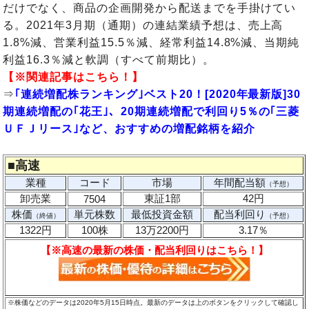
だけでなく、商品の企画開発から配送までを手掛けてい
る。2021年3月期（通期）の連結業績予想は、売上高
1.8%減、営業利益15.5％減、経常利益14.8%減、当期純
利益16.3％減と軟調（すべて前期比）。
【※関連記事はこちら！】
⇒
｢連続増配株ランキング｣ベスト20！[2020年最新版]30
期連続増配の｢花王｣、20期連続増配で利回り5％の｢三菱
ＵＦＪリース｣など、おすすめの増配銘柄を紹介
■
高速
業種
コード
市場
年間配当額
（予想）
卸売業
東証1部
42円
7504
株価
単元株数
最低投資金額
配当利回り
（終値）
（予想）
1322円
100株
13万2200円
3.17％
【※高速の最新の株価・配当利回りはこちら！】
※株価などのデータは2020年5月15日時点。最新のデータは上のボタンをクリックして確認し