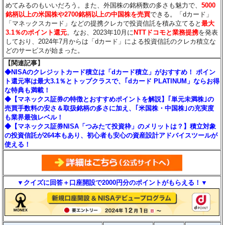
めてみるのもいいだろう。また、外国株の銘柄数の多さも魅力で、
5000
銘柄以上の米国株や2700銘柄以上の中国株を売買
できる。「dカード」
「マネックスカード」などの提携クレカで投資信託を積み立てると
最大
3.1％のポイント還元
。なお、2023年10月に
NTTドコモと業務提携
を発表
しており、2024年7月からは「dカード」による投資信託のクレカ積立な
どのサービスが始まった。
【関連記事】
◆NISAのクレジットカード積立は「dカード積立」がおすすめ！ ポイン
ト還元率は最大3.1％とトップクラスで、｢dカード PLATINUM」ならお得
な特典も満載！
◆【マネックス証券の特徴とおすすめポイントを解説】｢単元未満株｣の
売買手数料の安さ＆取扱銘柄の多さに加え、｢米国株・中国株｣の充実度
も業界最強レベル！
◆【マネックス証券NISA「つみたて投資枠」のメリットは？】積立対象
の投資信託が264本もあり、初心者も安心の資産設計アドバイスツールが
使える！
▼クイズに回答＋口座開設で2000円分のポイントがもらえる！▼