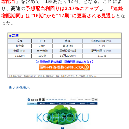
念配当
」を含めて「1株あたり42円」となる。これによ
り、
高速
の
予想配当利回りは3.17%にアップ
し、
「連続
増配期間」は"16期"から"17期"に更新される見通し
とな
った。
拡大画像表示