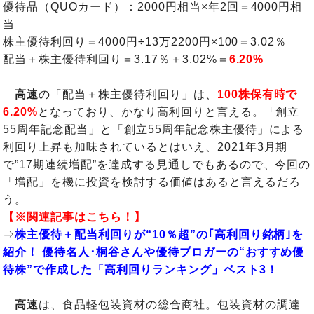
優待品（QUOカード）：2000円相当×年2回＝4000円相
当
株主優待利回り＝4000円÷13万2200円×100＝3.02％
配当＋株主優待利回り＝3.17％＋3.02%＝
6.20%
高速
の「配当＋株主優待利回り」は、
100株保有時で
6.20%
となっており、かなり高利回りと言える。「創立
55周年記念配当」と「創立55周年記念株主優待」による
利回り上昇も加味されているとはいえ、2021年3月期
で”17期連続増配”を達成する見通しでもあるので、今回の
「増配」を機に投資を検討する価値はあると言えるだろ
う。
【※関連記事はこちら！】
⇒
株主優待＋配当利回りが“10％超”の｢高利回り銘柄｣を
紹介！ 優待名人･桐谷さんや優待ブロガーの“おすすめ優
待株”で作成した「高利回りランキング」ベスト3！
高速
は、食品軽包装資材の総合商社。包装資材の調達