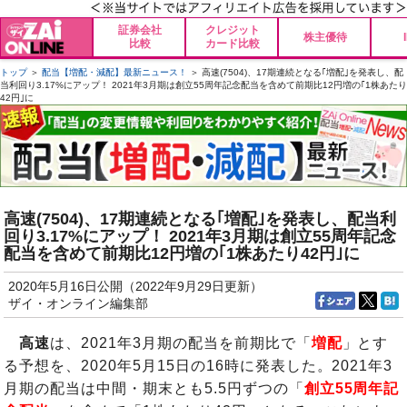
証券会社
クレジット
株主優待
比較
カード比較
トップ
＞
配当【増配・減配】最新ニュース！
＞ 高速(7504)、17期連続となる｢増配｣を発表し、配
当利回り3.17%にアップ！ 2021年3月期は創立55周年記念配当を含めて前期比12円増の｢1株あたり
42円｣に
高速(7504)、17期連続となる｢増配｣を発表し、配当利
回り3.17%にアップ！ 2021年3月期は創立55周年記念
配当を含めて前期比12円増の｢1株あたり42円｣に
2020年5月16日公開（2022年9月29日更新）
ザイ・オンライン編集部
高速
は、2021年3月期の配当を前期比で「
増配
」とす
る予想を、2020年5月15日の16時に発表した。2021年3
月期の配当は中間・期末とも5.5円ずつの「
創立55周年記