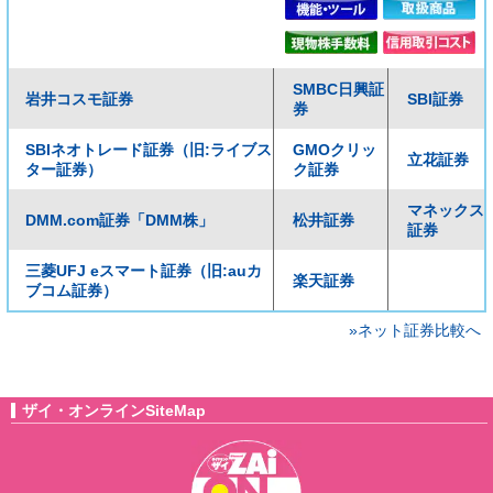
SMBC日興証
岩井コスモ証券
SBI証券
券
SBIネオトレード証券（旧:ライブス
GMOクリッ
立花証券
ター証券）
ク証券
マネックス
DMM.com証券「DMM株」
松井証券
証券
三菱UFJ eスマート証券（旧:auカ
楽天証券
ブコム証券）
»ネット証券比較へ
ザイ・オンラインSiteMap