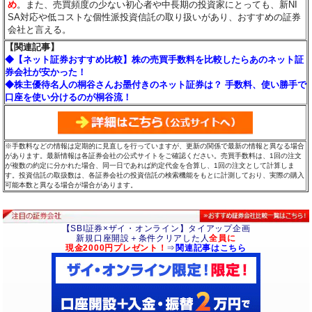
め
。また、売買頻度の少ない初心者や中長期の投資家にとっても、新NI
SA対応や低コストな個性派投資信託の取り扱いがあり、おすすめの証券
会社と言える。
【関連記事】
◆【ネット証券おすすめ比較】株の売買手数料を比較したらあのネット証
券会社が安かった！
◆株主優待名人の桐谷さんお墨付きのネット証券は？ 手数料、使い勝手で
口座を使い分けるのが桐谷流！
※手数料などの情報は定期的に見直しを行っていますが、更新の関係で最新の情報と異なる場合
があります。最新情報は各証券会社の公式サイトをご確認ください。売買手数料は、1回の注文
が複数の約定に分かれた場合、同一日であれば約定代金を合算し、1回の注文として計算しま
す。投資信託の取扱数は、各証券会社の投資信託の検索機能をもとに計測しており、実際の購入
可能本数と異なる場合が場合があります。
【SBI証券×ザイ・オンライン】タイアップ企画
新規口座開設＋条件クリアした人
全員に
現金2000円プレゼント！
⇒
関連記事はこちら