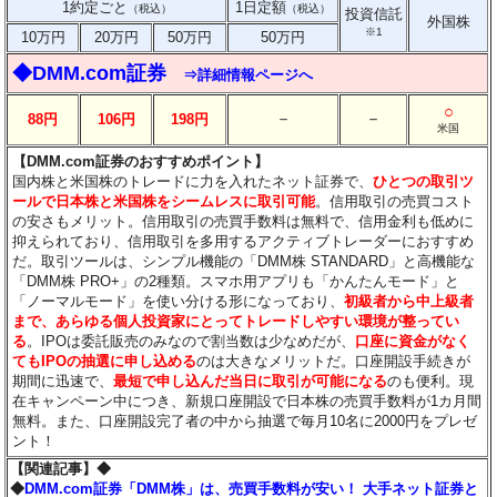
1約定ごと
1日定額
（税込）
（税込）
投資信託
外国株
※1
10万円
20万円
50万円
50万円
◆DMM.com証券
⇒詳細情報ページへ
○
－
－
88円
106円
198円
米国
【DMM.com証券のおすすめポイント】
国内株と米国株のトレードに力を入れたネット証券で、
ひとつの取引ツ
ールで日本株と米国株をシームレスに取引可能
。信用取引の売買コスト
の安さもメリット。信用取引の売買手数料は無料で、信用金利も低めに
抑えられており、信用取引を多用するアクティブトレーダーにおすすめ
だ。取引ツールは、シンプル機能の「DMM株 STANDARD」と高機能な
「DMM株 PRO+」の2種類。スマホ用アプリも「かんたんモード」と
「ノーマルモード」を使い分ける形になっており、
初級者から中上級者
まで、あらゆる個人投資家にとってトレードしやすい環境が整ってい
る
。IPOは委託販売のみなので割当数は少なめだが、
口座に資金がなく
てもIPOの抽選に申し込める
のは大きなメリットだ。口座開設手続きが
期間に迅速で、
最短で申し込んだ当日に取引が可能になる
のも便利。現
在キャンペーン中につき、新規口座開設で日本株の売買手数料が1カ月間
無料。また、口座開設完了者の中から抽選で毎月10名に2000円をプレゼ
ント！
【関連記事】◆
◆
DMM.com証券「DMM株」は、売買手数料が安い！ 大手ネット証券と