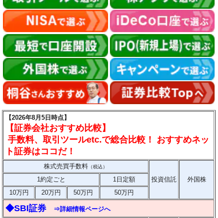
【2026年8月5日時点】
【証券会社おすすめ比較】
手数料、取引ツールetc.で総合比較！ おすすめネッ
ト証券はココだ！
株式売買手数料
（税込）
1約定ごと
1日定額
投資信託
外国株
10万円
20万円
50万円
50万円
◆SBI証券
⇒詳細情報ページへ