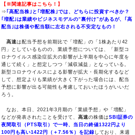
【※関連記事はこちら！】
⇒
｢高配当株｣と｢増配株｣では、どちらに投資すべきか？
｢増配｣は業績やビジネスモデルの“裏付け”があるが、｢高
配当｣は株価や配当額に左右される不安定なもの！
高速
は配当予想を前期比で「増配」の「1株あたり42
円」としているものの、業績予想については、「新型コ
ロナウイルス感染症拡大の影響が上半期を中心に年度を
通じて続く」と想定しつつ「減収減益」となっている。
新型コロナウイルスによる影響が拡大・長期化するなど
して、想定よりも業績が大きく下がった場合には、配当
予想に影響が出る可能性も考慮しておいたほうがいいだ
ろう。
なお、本日、2021年3月期の「業績予想」や「増配」
などが発表されたことを受けて、
高速
の株価は
SBI証券の
夜間取引（PTS取引）で一時、当日の終値1322円より
100円も高い1422円（＋7.56％）を記録
しており、来週