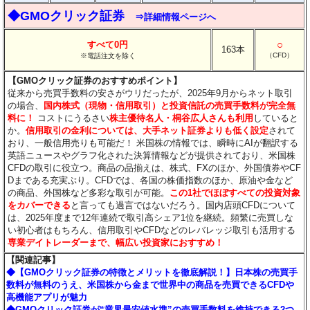
◆GMOクリック証券
⇒詳細情報ページへ
○
すべて0円
163本
（CFD）
※電話注文を除く
【GMOクリック証券のおすすめポイント】
従来から売買手数料の安さがウリだったが、2025年9月からネット取引
の場合、
国内株式（現物・信用取引）と投資信託の売買手数料が完全無
料に！
コストにうるさい
株主優待名人・桐谷広人さんも利用
していると
か。
信用取引の金利については、大手ネット証券よりも低く設定
されて
おり、一般信用売りも可能だ！ 米国株の情報では、瞬時にAIが翻訳する
英語ニュースやグラフ化された決算情報などが提供されており、米国株
CFDの取引に役立つ。商品の品揃えは、株式、FXのほか、外国債券やCF
Dまである充実ぶり。CFDでは、各国の株価指数のほか、原油や金など
の商品、外国株など多彩な取引が可能。
この1社でほぼすべての投資対象
をカバーできる
と言っても過言ではないだろう。国内店頭CFDについて
は、2025年度まで12年連続で取引高シェア1位を継続。頻繁に売買しな
い初心者はもちろん、信用取引やCFDなどのレバレッジ取引も活用する
専業デイトレーダーまで、幅広い投資家におすすめ！
【関連記事】
◆【GMOクリック証券の特徴とメリットを徹底解説！】日本株の売買手
数料が無料のうえ、米国株から金まで世界中の商品を売買できるCFDや
高機能アプリが魅力
◆GMOクリック証券が“業界最安値水準”の売買手数料を維持できる2つ