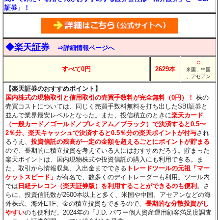
証券」！
◆楽天証券
⇒詳細情報ページへ
○
すべて0円
2629本
米国、中国
、アセアン
【楽天証券のおすすめポイント】
国内株式の現物取引と信用取引の売買手数料が完全無料（0円）！
株の
売買コストについては、同じく売買手数料無料を打ち出したSBI証券と
並んで業界最安レベルとなった。また、投信積立のときに
楽天カード
（一般カード／ゴールド／プレミアム／ブラック）で決済すると0.5〜
2％分
、楽天キャッシュで決済すると0.5％分
の楽天ポイントが付与
され
るうえ、
投資信託の残高が一定の金額を超えるごとにポイントが貯まる
ので、長期的に積立投資を考えている人にはおすすめだろう。貯まった
楽天ポイントは、国内現物株式や投資信託の購入にも利用できる。ま
た、取引から情報収集、入出金までできる
トレードツールの元祖「マー
ケットスピード」
が有名で、数多くのデイトレーダーも利用。ツール内
では
日経テレコン（楽天証券版）を利用することができるのも便利
。さ
らに、投資信託数が2600本以上と多く、米国や中国、アセアンなどの海
外株式、海外ETF、金の積立投資もできるので、
長期的な分散投資がし
やすい
のも便利だ。2024年の「J.D. パワー個人資産運用顧客満足度調査