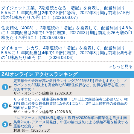
ダイジェット工業、2期連続となる「増配」を発表し、配当利回り
5.5％に！ 年間配当は2年で2.8倍に急増、2027年3月期は前期比15円
増の｢1株あたり70円｣に！（2026.08.07）
住友精化（4008）、2期連続の「増配」を発表して、配当利回り4.8％
に！ 年間配当は2年で1.7倍に増加、2027年3月期は前期比26円増の｢1
株あたり70円｣に！（2026.08.06）
ダイキョーニシカワ、4期連続の「増配」を発表して、配当利回り
5.5％に！ 年間配当は4年で1.9倍に増加、2027年3月期は前期比6円増
の｢1株あたり58円｣に！（2026.08.06）
»もっと見る
ZAiオンライン アクセスランキング
定期預金の金利が高い銀行ランキング[2026年8月] 貯金をするなら、メ
ガバンクの3倍以上も高金利なSBI新生銀行など、お得な銀行を選ぶの
がおすすめ！
ザイ・オンライン編集部（2026.8.3）
サッポロビール、株主優待を変更！ 1年以上の継続保有は必須だが、権
利獲得に必要な最低投資額は5分の1になり、3年以上保有時の優待品の
額面が大幅アップ！
ザイ・オンライン編集部（2026.8.8）
「レアアース」関連銘柄を紹介！ 政府が2030年頃の商業化を目指す南
鳥島沖のレアアース開発は、中国の輸出規制による供給不足を解決する
重要な投資テーマ
村瀬 智一（2026.7.30）