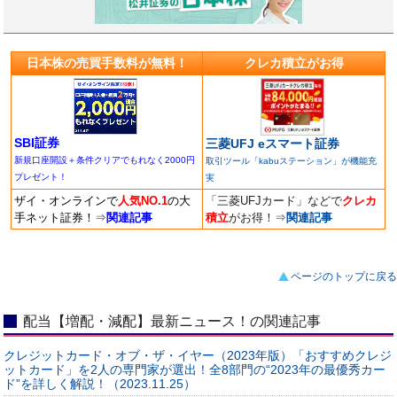
日本株の売買手数料が無料！
クレカ積立がお得
SBI証券
三菱UFJ eスマート証券
新規口座開設＋条件クリアでもれなく2000円
取引ツール「kabuステーション」が機能充
プレゼント！
実
ザイ・オンラインで
人気NO.1
の大
「三菱UFJカード」などで
クレカ
手ネット証券！
⇒
関連記事
積立
がお得！
⇒
関連記事
ページのトップに戻る
配当【増配・減配】最新ニュース！の関連記事
クレジットカード・オブ・ザ・イヤー（2023年版）「おすすめクレジ
ットカード」を2人の専門家が選出！全8部門の“2023年の最優秀カー
ド”を詳しく解説！（2023.11.25）