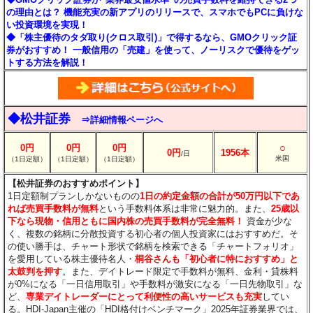
の理由とは？ 機能充実の新アプリのリリースで、スマホでもPCに負けな
い投資環境を実現！
◆「株主優待のタダ取り(クロス取引)」で得するなら、GMOクリック証
券がおすすめ！ 一般信用の「売建」を使って、ノーリスクで優待をゲッ
トする方法を解説！
◆松井証券
⇒詳細情報ページへ
○
0円
0円
0円
0円
1956本
/日
米国
（1日定額）
（1日定額）
（1日定額）
【松井証券のおすすめポイント】
1日定額制プランしかないものの
1日の約定金額の合計が50万円以下であ
れば売買手数料が無料
という手数料体系は非常に魅力的。また、
25歳以
下なら現物・信用ともに国内株の売買手数料が完全無料！
資金が少な
く、複数の銘柄に分散投資する初心者の個人投資家にはおすすめだ。そ
の使い勝手は、チャート形状で銘柄を検索できる「チャートフォリオ」
を愛用している株主優待名人・
桐谷さんも「初心者に特におすすめ」と
太鼓判を押す
。また、デイトレード限定で手数料が無料、金利・貸株料
が0%になる「一日信用取引」や手数料が激安になる「一日先物取引」な
ど、
専業デイトレーダーにとって利便性の高いサービスも充実
してい
る。HDI-Japan主催の「HDI格付けベンチマーク」2025年証券業界では、