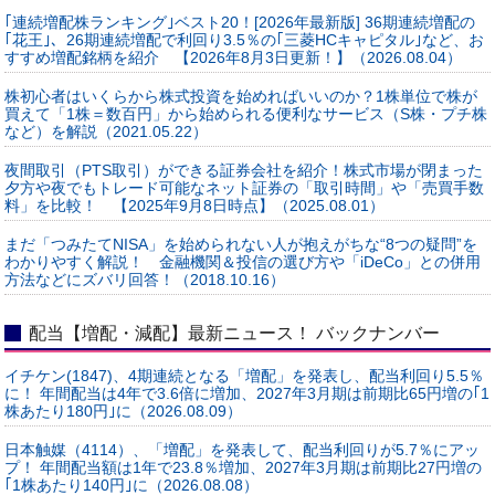
｢連続増配株ランキング｣ベスト20！[2026年最新版] 36期連続増配の
｢花王｣、26期連続増配で利回り3.5％の｢三菱HCキャピタル｣など、お
すすめ増配銘柄を紹介 【2026年8月3日更新！】（2026.08.04）
株初心者はいくらから株式投資を始めればいいのか？1株単位で株が
買えて「1株＝数百円」から始められる便利なサービス（S株・プチ株
など）を解説（2021.05.22）
夜間取引（PTS取引）ができる証券会社を紹介！株式市場が閉まった
夕方や夜でもトレード可能なネット証券の「取引時間」や「売買手数
料」を比較！ 【2025年9月8日時点】（2025.08.01）
まだ「つみたてNISA」を始められない人が抱えがちな“8つの疑問”を
わかりやすく解説！ 金融機関＆投信の選び方や「iDeCo」との併用
方法などにズバリ回答！（2018.10.16）
配当【増配・減配】最新ニュース！ バックナンバー
イチケン(1847)、4期連続となる「増配」を発表し、配当利回り5.5％
に！ 年間配当は4年で3.6倍に増加、2027年3月期は前期比65円増の｢1
株あたり180円｣に（2026.08.09）
日本触媒（4114）、「増配」を発表して、配当利回りが5.7％にアッ
プ！ 年間配当額は1年で23.8％増加、2027年3月期は前期比27円増の
｢1株あたり140円｣に（2026.08.08）