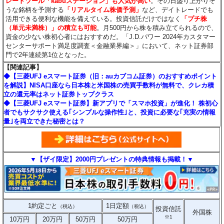
レードツール「kabuステーション」も人気が高い
。その日盛り上がりそ
うな銘柄を予測する
「リアルタイム株価予測」
など、デイトレードでも
活用できる便利な機能を備えている。投資信託だけではなく
「プチ株
（単元未満株）」の積立も可能
。月500円から株を積み立てられるので、
資金の少ない株初心者にはおすすめだ。「J.D.パワー 2024年カスタマー
センターサポート満足度調査＜金融業界編＞」において、ネット証券部
門で2年連続第1位となった。
【関連記事】
◆【三菱UFJ eスマート証券（旧：auカブコム証券）のおすすめポイント
を解説】NISA口座なら日本株と米国株の売買手数料が無料で、クレカ積
立の還元率はネット証券トップクラス
◆【三菱UFJ eスマート証券】新アプリで「スマホ投資」が進化！ 株初心
者でもサクサク使える｢シンプルな操作性｣と、投資に必要な｢充実の情報
量｣を両立できた秘密とは？
▼【ザイ限定】2000円プレゼントの特典情報も掲載！▼
1約定ごと
1日定額
（税込）
（税込）
投資信託
外国株
※1
10万円
20万円
50万円
50万円