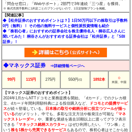
「問合せ窓口」「Webサポート」2部門で3年連続「三つ星」を獲得。
※ 株式売買手数料に1約定ごとのプランがないので、1日定額制プランを掲載。
【関連記事】
◆【松井証券のおすすめポイントは？】1日50万円以下の株取引は手数料
0円（無料）！ その他の無料サービスと個性派投資情報も紹介
◆「株初心者」におすすめの証券会社を株主優待名人・桐谷広人さんに
聞いてみた！ 桐谷さんがおすすめする証券会社は「松井証券」と「SBI
証券」！
◆マネックス証券
⇒詳細情報ページへ
○
99円
115円
275円
550円
1892本
/日
米国、中国
【マネックス証券のおすすめポイント】
2024年1月からNTTドコモと業務提携を開始。「dカード」でのクレカ積
立、dカード年間利用額特典による投信購入など、
ドコモとの提携サービ
ス
が続々登場している。
日本株の取引や銘柄分析に役立つツールが揃っ
ている
のがメリット。中でも、多彩な注文方法や板発注が可能な
「マネ
ックストレーダー」
や、重要な業績を過去10期以上に渡ってグラフ表示
できる
「マネックス銘柄スカウター」
はぜひ利用したい。「ワン株」と
いう
株を1株から売買できるサービス
もあるので、株初心者はそこから始