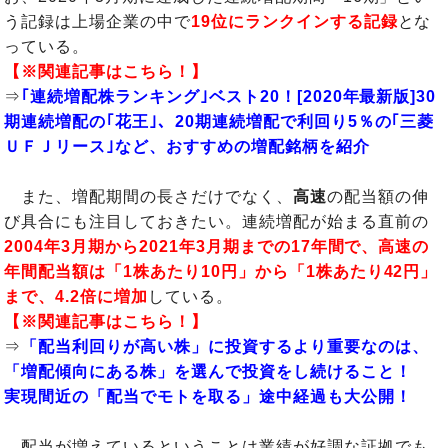
う記録は上場企業の中で
19位にランクインする記録
とな
っている。
【※関連記事はこちら！】
⇒
｢連続増配株ランキング｣ベスト20！[2020年最新版]30
期連続増配の｢花王｣、20期連続増配で利回り5％の｢三菱
ＵＦＪリース｣など、おすすめの増配銘柄を紹介
また、増配期間の長さだけでなく、
高速
の配当額の伸
び具合にも注目しておきたい。連続増配が始まる直前の
2004年3月期から2021年3月期までの17年間で、高速の
年間配当額は「1株あたり10円」から「1株あたり42円」
まで、4.2
倍に増加
している。
【※関連記事はこちら！】
⇒
「配当利回りが高い株」に投資するより重要なのは、
「増配傾向にある株」を選んで投資をし続けること！
実現間近の「配当でモトを取る」途中経過も大公開！
配当が増えているということは業績が好調な証拠でも