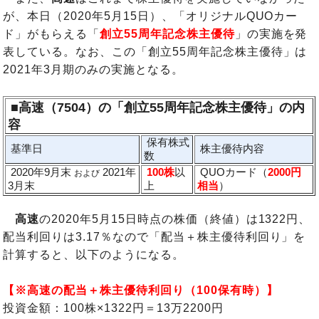
が、本日（2020年5月15日）、「オリジナルQUOカー
ド」がもらえる「
創立55周年記念株主優待
」の実施を発
表している。なお、この「創立55周年記念株主優待」は
2021年3月期のみの実施となる。
■高速（7504）の「創立55周年記念株主優待」の内
容
保有株式
基準日
株主優待内容
数
2020年9月末
2021年
100株
以
QUOカード（
2000円
および
3月末
上
相当
）
高速
の2020年5月15日時点の株価（終値）は1322円、
配当利回りは3.17％なので「配当＋株主優待利回り」を
計算すると、以下のようになる。
【※高速の配当＋株主優待利回り（100保有時）】
投資金額：100株×1322円＝13万2200円