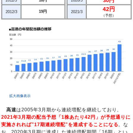
30円
2011/3
18円
2020/3
42円
19円
2012/3
2021/3
（予想）
拡大画像表示
高速
は2005年3月期から連続増配を継続しており、
2021年3月期の配当予想「1株あたり42円」が予想通りに
実施されれば”17期連続増配”を達成することになる
。な
お、2020年3月期に達成した連続増配期間「16期」とい