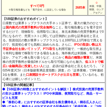
○
すべて0円
米国、中国、
2685本
韓国、ロシア
※取引報告書などを「電子交付」に設定している場合
、アセアン
【SBI証券のおすすめポイント】
口座数では業界トップクラスの大手ネット証券で、最大の魅力のひとつ
は
国内株式の売買手数料が完全無料
なこと。取引報告書などを電子交付
するだけで、現物取引、信用取引に加え、単元未満株の売買手数料まで0
円になるので、売買コストに関しては圧倒的にお得な証券会社と言え
る。投資信託の数が業界トップクラスなうえ100円以上1円単位で買える
ので、投資初心者でも気軽に始められる。さらに、
IPOの取扱い数は大
手証券会社を抜いてトップ
。
PTS取引
も利用可能で、一般的な取引所よ
り有利な価格で株取引できる場合もある。海外株式は米国株、中国株の
ほか、アセアン株も取り扱うなど、とにかく
商品の種類が豊富
だ。米国
株の売買手数料が最低0米ドルから取引可能になのも魅力。
低コストで幅
広い金融商品に投資したい人
には、必須の証券会社と言えるだろう。「2
025年度JCSI（日本版顧客満足度指数）調査」の「証券業種」で9年連続
1位を獲得。また
口座開設サポートデスクが土日も営業
しているのも、初
心者には嬉しいポイントだ。
【SBI証券の関連記事】
◆【SBI証券の特徴とおすすめポイントを解説！】株式投資の売買手数料
の安さは業界トップクラス！ IPOや米国株、夜間取引など、商品・サー
ビスも充実
◆「株初心者」におすすめの証券会社を株主優待名人・桐谷広人さんに
聞いてみた！ 桐谷さんがおすすめする証券会社は「松井証券」と「SBI