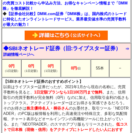
の売買コスト比較から申込み方法、お得なキャンペーン情報まで「DMM
株」を徹底解説！
◆
【証券会社比較】DMM.com証券「DMM株」は、国内株式のトレード
に特化したオンライントレードサービス。業界最安値水準の売買手数料
が最大の魅力！
◆SBIネオトレード証券（旧:ライブスター証券）
⇒
詳細情報ページへ
0円
0円
0円
－
0円
55本
/
日
（1日定額）
（1日定額）
（1日定額）
【SBIネオトレード証券のおすすめポイント】
以前はライブスター証券だったが、2021年1月から現在の名称に。売買
手数料を見ると、
1日定額プランなら1日100万円まで無料
。また、信用
取引の売買手数料が完全無料（0円）なのに加え、信用取引金利の低さも
トップクラス。アクティブトレーダーほどお得さを実感できるだろう。
そのお得さは
株主優待名人・桐谷さん
のお墨付き。取引ツール「NEOTR
ADER」のPC版は板情報を利用した高速発注や特殊注文、多彩な気配情
報、チャート表示などオールインワンの高機能ツールに仕上がってい
る。また「NEOTRADER」のスマホアプリ版もリリースされた。
低コス
トで日本株（現物・信用）をアクティブにトレードしたい人におすす