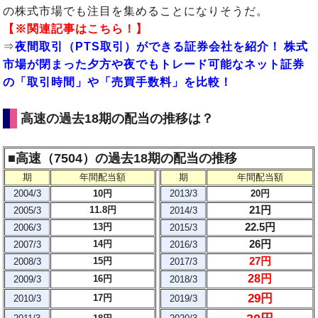
の株式市場でも注目を集めることになりそうだ。
【※関連記事はこちら！】
⇒
夜間取引（PTS取引）ができる証券会社を紹介！ 株式
市場が閉まった夕方や夜でもトレード可能なネット証券
の「取引時間」や「売買手数料」を比較！
高速の過去18期の配当の推移は？
■高速（7504）の過去18期の配当の推移
期
年間配当額
期
年間配当額
2004/3
10円
2013/3
20円
21円
11.8円
2005/3
2014/3
22.5円
13円
2006/3
2015/3
26円
14円
2007/3
2016/3
27円
15円
2008/3
2017/3
28円
16円
2009/3
2018/3
29円
17円
2010/3
2019/3