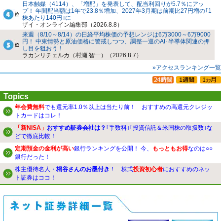
日本触媒（4114）、「増配」を発表して、配当利回りが5.7％にアッ
プ！ 年間配当額は1年で23.8％増加、2027年3月期は前期比27円増の｢1
株あたり140円｣に
ザイ・オンライン編集部（2026.8.8）
来週（8/10～8/14）の日経平均株価の予想レンジは6万3000～6万9000
円！ 中東情勢と原油価格に警戒しつつ、調整一巡のAI･半導体関連の押
し目を狙おう！
ラカンリチェルカ（村瀬 智一）（2026.8.7）
»アクセスランキング一覧
Topics
年会費無料
でも還元率1.0％以上は当たり前！ おすすめの高還元クレジッ
トカードはコレ！
「新NISA」
おすすめ証券会社は？
｢手数料｣｢投資信託＆米国株の取扱数｣な
どで徹底比較！
定期預金の金利が高い
銀行ランキングを公開！ 今、
もっともお得
なのは○○
銀行だった！
株主優待名人・
桐谷さんのお墨付き
！ 株式
投資初心者
におすすめのネッ
ト証券はココ！