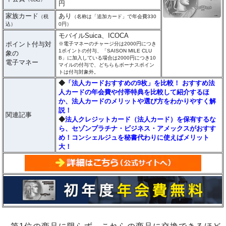
円
家族カード
あり
（税
（名称は「追加カード」で年会費330
込）
0円）
モバイルSuica、ICOCA
ポイント付与対
※電子マネーのチャージ分は2000円につき
1ポイントの付与、「SAISON MILE CLU
象の
B」に加入している場合は2000円につき10
電子マネー
マイルの付与で、どちらもボーナスポイン
トは付与対象外。
◆
「法人カードおすすめの9枚」を比較！ おすすめ法
人カードの年会費や付帯特典を比較して紹介するほ
か、法人カードのメリットや選び方をわかりやすく解
説！
関連記事
◆
法人クレジットカード（法人カード）を保有するな
ら、セゾンプラチナ・ビジネス・アメックスがおすす
め！コンシェルジュを秘書代わりに使えばメリット
大！