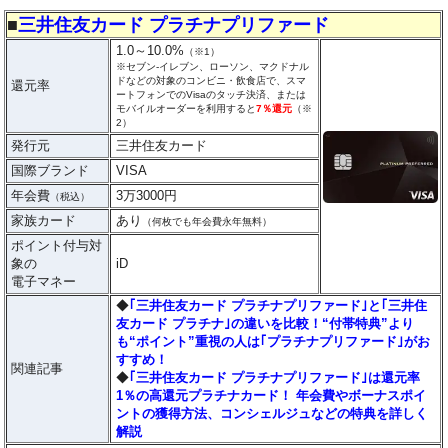
■
三井住友カード プラチナプリファード
1.0～10.0%
（※1）
※セブン‐イレブン、ローソン、マクドナル
ドなどの対象のコンビニ・飲食店で、スマ
還元率
ートフォンでのVisaのタッチ決済、または
モバイルオーダーを利用すると
7％還元
（※
2）
発行元
三井住友カード
国際ブランド
VISA
年会費
3万3000円
（税込）
家族カード
あり
（何枚でも年会費永年無料）
ポイント付与対
象の
iD
電子マネー
◆
｢三井住友カード プラチナプリファード｣と｢三井住
友カード プラチナ｣の違いを比較！“付帯特典”より
も“ポイント”重視の人は｢プラチナプリファード｣がお
すすめ！
関連記事
◆
｢三井住友カード プラチナプリファード｣は還元率
1％の高還元プラチナカード！ 年会費やボーナスポイ
ントの獲得方法、コンシェルジュなどの特典を詳しく
解説