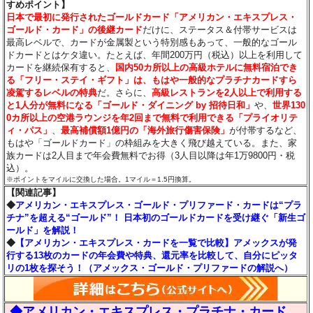
すめポイント】
日本で最初に発行されたゴールドカード「アメリカン・エキスプレス・
ゴールド・カード」の後継カード
だけに、ステータス＆付帯サービスは
最高レベルで、カードが金属製という特別感もあって、一般的なゴール
ドカードとはケタ違い。たとえば、年間200万円（税込）以上を利用して
カードを継続保有すると、
国内50カ所以上の高級ホテルに無料宿泊でき
る「フリー・ステイ・ギフト」は、もはや一般的なプラチナカードすら
凌駕するレベルの特典
だ。さらに、
高級レストランを2人以上で利用する
と1人分が無料になる「ゴールド・ダイニング by 招待日和」
や、
世界130
0カ所以上の空港ラウンジを年2回まで無料で利用できる「プライオリテ
ィ・パス」
、
最高補償額1億円の「海外旅行傷害保険」
が付帯するなど、
もはや「ゴールドカード」の枠組みを大きく飛び越えている。また、家
族カードは2人目まで年会費無料でお得（3人目以降は年1万9800円・税
込）。
※ポイントをマイルに交換した場合。1マイル＝1.5円換算。
【関連記事】
◆
アメリカン・エキスプレス・ゴールド・プリファード・カードは“プラ
チナ”を超える“ゴールド”！ 日本初のゴールドカードを受け継ぐ「新生ゴ
ールド」を解説！
◆
【アメリカン・エキスプレス・カードを一覧で比較】アメックスが発
行する13枚のカードの年会費や特典、還元率を比較して、自分にピッタ
リの1枚を探そう！（アメックス・ゴールド・プリファードの解説へ）
◆アメリカン・エキスプレス・プラチナ・カード