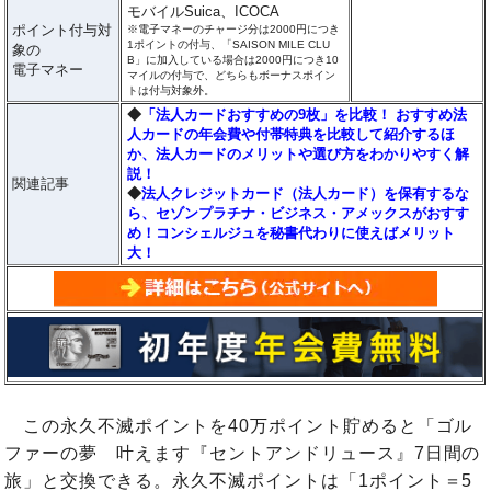
モバイルSuica、ICOCA
ポイント付与対
※電子マネーのチャージ分は2000円につき
1ポイントの付与、「SAISON MILE CLU
象の
B」に加入している場合は2000円につき10
電子マネー
マイルの付与で、どちらもボーナスポイン
トは付与対象外。
◆
「法人カードおすすめの9枚」を比較！ おすすめ法
人カードの年会費や付帯特典を比較して紹介するほ
か、法人カードのメリットや選び方をわかりやすく解
説！
関連記事
◆
法人クレジットカード（法人カード）を保有するな
ら、セゾンプラチナ・ビジネス・アメックスがおすす
め！コンシェルジュを秘書代わりに使えばメリット
大！
この永久不滅ポイントを40万ポイント貯めると「ゴル
ファーの夢 叶えます『セントアンドリュース』7日間の
旅」と交換できる。永久不滅ポイントは「1ポイント＝5