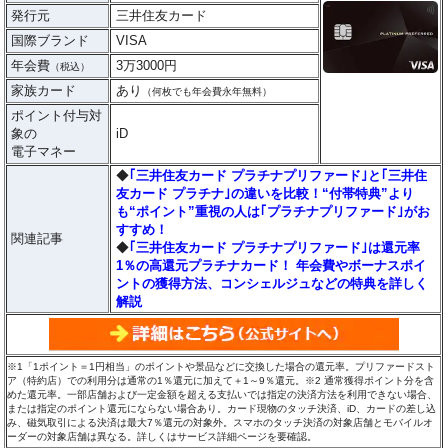
発行元
三井住友カード
国際ブランド
VISA
年会費
3万3000円
（税込）
家族カード
あり
（何枚でも年会費永年無料）
ポイント付与対
象の
iD
電子マネー
◆
｢三井住友カード プラチナプリファード｣と｢三井住
友カード プラチナ｣の違いを比較！“付帯特典”より
も“ポイント”重視の人は｢プラチナプリファード｣がお
すすめ！
関連記事
◆
｢三井住友カード プラチナプリファード｣は還元率
1％の高還元プラチナカード！ 年会費やボーナスポイ
ントの獲得方法、コンシェルジュなどの特典を詳しく
解説
※1「1ポイント＝1円相当」のポイントや景品などに交換した場合の還元率。プリファードスト
ア（特約店）での利用分は通常の1％還元に加えて＋1～9％還元。※2 通常獲得ポイント分を含
めた還元率。一部店舗および一定金額を超える支払いでは指定の決済方法を利用できない場合、
または指定のポイント還元にならない場合あり。カード現物のタッチ決済、iD、カードの差し込
み、磁気取引による決済は最大7％還元の対象外。スマホのタッチ決済の対象店舗とモバイルオ
ーダーの対象店舗は異なる。詳しくはサービス詳細ページを要確認。