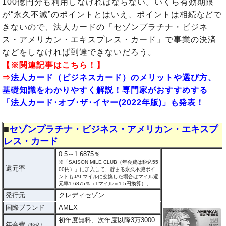
100億円分も利用しなければならない。いくら有効期限
が“永久不滅”のポイントとはいえ、ポイントは相続などで
きないので、法人カードの「セゾンプラチナ・ビジネ
ス・アメリカン・エキスプレス・カード」で事業の決済
などをしなければ到達できないだろう。
【※関連記事はこちら！】
⇒
法人カード（ビジネスカード）のメリットや選び方、
基礎知識をわかりやすく解説！専門家がおすすめする
「法人カード･オブ･ザ･イヤー(2022年版)」も発表！
■
セゾンプラチナ・ビジネス・アメリカン・エキスプ
レス・カード
0.5～1.6875％
※「SAISON MILE CLUB（年会費は税込55
還元率
00円）」に加入して、貯まる永久不滅ポイ
ントもJALマイルに交換した場合はマイル還
元率1.6875％（1マイル＝1.5円換算）。
発行元
クレディセゾン
国際ブランド
AMEX
初年度無料、次年度以降3万3000
年会費
（税込）