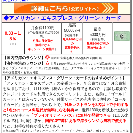
◆アメリカン・エキスプレス・グリーン・カード
最高
月会費1100円
最高
5000万円
0.33～1.
（年会費換算で1万3200
5000万円
（利用付帯、
円。
5％
最高1000万円
（利用付帯、
初月の月会費が
の
最高1000万円の
（※）
無料になる
家族特約あ
家族特約あり
）
キャンペーン実施中
）
り
）
◎
【国内空港のラウンジ】
国内13空港を本人のみ無料で利用可能
△
【海外空港のラウンジ】
世界1300カ所以上の空港ラウンジが1回35米ドルで利用で
きる「プライオリティ・パス」に登録可能。また、ダニエル・K・イノウエ国際空港（旧・ホノ
ルル国際空港）も利用可能。
【アメリカン・エキスプレス・グリーン・カードのおすすめポイント】
「アメリカン・エキスプレス」の定番カード。年会費ではなく月会費制
を採用しており、月1100円（税込）から保有できるので、お試し感覚で
クレジットカードを利用できるのがメリット。また、名前に「ゴールド
カード」とは入っていないが、付帯サービスの充実度は他社の「ゴール
ドカード」と同等か、それ以上で、
対象レストランを2名以上で予約する
と1名分のコース料理代が無料になる特典
や、世界1300カ所以上の空港ラ
ウンジが使える
「プライオリティ・パス」に無料で登録できる
（1回35米
ドルで利用可能）ほか、
国内13空港にある空港ラウンジも無料で使える
など、お得な特典が盛りだくさん！
※年3300円（税込）の「メンバーシップ・リワード・プラス」加入、ポイントをマイルに交換