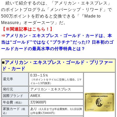
続いて紹介するのは、「アメリカン・エキスプレス」
のポイントプログラム「メンバーシップ・リワード」で
500万ポイントを貯めると交換できる「『Made to
Measure』オーダースーツ」だ。
【※関連記事はこちら！】
⇒
アメリカン・エキスプレス・ゴールド・カードは、本
当は“ゴールド”ではなく“プラチナ”だった!? 日本初のゴ
ールドカードの最高水準の付帯特典とは？
■
アメリカン・エキスプレス・ゴールド・プリファー
ド・カード
0.33～1.5％
還元率
（※ポイントをマイルに交換した場合。1マ
イル＝1.5円換算）
発行元
アメリカン・エキスプレス
国際ブランド
AMEX
年会費
3万9600円
（税込）
家族カード
あり
（税
（2人目までは年会費無料、3人目以降
込）
は年会費1万9800円）