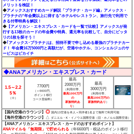
メリットを検証！
◆
アメックスおすすめカード解説「プラチナ・カード編」アメックス・
プラチナの“年会費以上に得する”ホテルやレストラン、旅行先で利用で
きる付帯特典を解説！
◆
【アメリカン・エキスプレス・カードを一覧で比較】アメックスが発
行する13枚のカードの年会費や特典、還元率を比較して、自分にピッタ
リの1枚を探そう！
◆
｢アメックス･プラチナ｣は、招待不要で申し込める最強のプラチナカー
ド！ 年会費16万5000円と高額だが、空港やホテル、コンシェルジュのサ
ービスはピカイチ
◆ANAアメリカン・エキスプレス・カード
最高
最高
2000万円
7700円
1.5～2.2
3000万円
（利用付帯、
（＋6600円、
5％
最高1000万円
（利用付帯、
ポイント移行
の
最高1000万円の
（※）
コース登録料）
家族特約あ
家族特約あり
）
り
）
◎
【国内空港のラウンジ】
国内13空港を本人＋同伴者1名まで無料で利用可能
△
【海外空港のラウンジ】
ダニエル・K・イノウエ国際空港（旧・ホノルル国際空港）
【ANAアメリカン・エキスプレス・カードのおすすめポイント】
ANAマイルを「無期限」で貯められる
（年6600円・税込のポイント移行