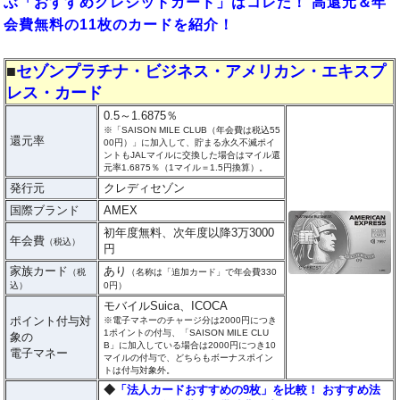
ぶ「おすすめクレジットカード」はコレだ！ 高還元＆年
会費無料の11枚のカードを紹介！
■
セゾンプラチナ・ビジネス・アメリカン・エキスプ
レス・カード
0.5～1.6875％
※「SAISON MILE CLUB（年会費は税込55
還元率
00円）」に加入して、貯まる永久不滅ポイ
ントもJALマイルに交換した場合はマイル還
元率1.6875％（1マイル＝1.5円換算）。
発行元
クレディセゾン
国際ブランド
AMEX
初年度無料、次年度以降3万3000
年会費
（税込）
円
家族カード
あり
（税
（名称は「追加カード」で年会費330
込）
0円）
モバイルSuica、ICOCA
ポイント付与対
※電子マネーのチャージ分は2000円につき
1ポイントの付与、「SAISON MILE CLU
象の
B」に加入している場合は2000円につき10
電子マネー
マイルの付与で、どちらもボーナスポイン
トは付与対象外。
◆
「法人カードおすすめの9枚」を比較！ おすすめ法