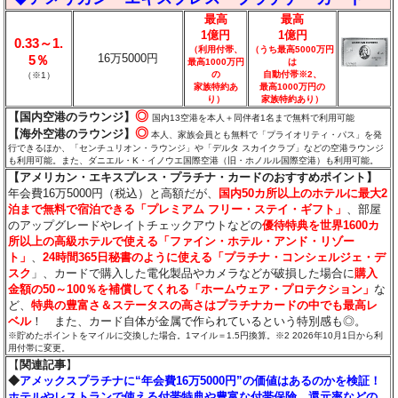
最高
最高
1億円
1億円
0.33～1.
（利用付帯、
（うち最高5000万円
16万5000円
5％
最高1000万円
は
の
自動付帯※2、
（※1）
家族特約あ
最高1000万円の
り
）
家族特約あり）
◎
【国内空港のラウンジ】
国内13空港を本人＋同伴者1名まで無料で利用可能
◎
【海外空港のラウンジ】
本人、家族会員とも無料で「プライオリティ・パス」を発
行できるほか、「センチュリオン・ラウンジ」や「デルタ スカイクラブ」などの空港ラウンジ
も利用可能。
また、ダニエル・K・イノウエ国際空港（旧・ホノルル国際空港）も利用可能。
【アメリカン・エキスプレス・プラチナ・カードのおすすめポイント】
年会費16万5000円（税込）と高額だが、
国内50カ所以上のホテルに最大2
泊まで無料で宿泊できる「プレミアム フリー・ステイ・ギフト」
、部屋
のアップグレードやレイトチェックアウトなどの
優待特典を世界1600カ
所以上の高級ホテルで使える「ファイン・ホテル・アンド・リゾー
ト」
、
24時間365日秘書のように使える「プラチナ・コンシェルジェ・デ
スク
」、カードで購入した電化製品やカメラなどが破損した場合に
購入
金額の50～100％を補償してくれる「ホームウェア・プロテクション」
な
ど、
特典の豊富さ＆ステータスの高さはプラチナカードの中でも最高レ
ベル
！ また、カード自体が金属で作られているという特別感も◎。
※貯めたポイントをマイルに交換した場合。1マイル＝1.5円換算。※2 2026年10月1日から利
用付帯に変更。
【
関連記事
】
◆
アメックスプラチナに“年会費16万5000円”の価値はあるのかを検証！
ホテルやレストランで使える付帯特典や豊富な付帯保険、還元率などの