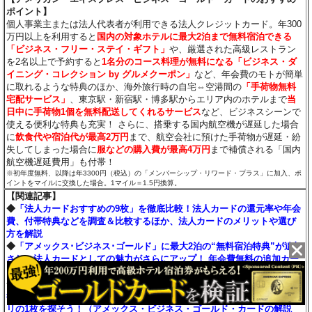
ポイント】
個人事業主または法人代表者が利用できる法人クレジットカード。年300
万円以上を利用すると
国内の対象ホテルに最大2泊まで無料宿泊できる
「ビジネス・フリー・ステイ・ギフト」
や、厳選された高級レストラン
を2名以上で予約すると
1名分のコース料理が無料になる「ビジネス・ダ
イニング・コレクション by グルメクーポン」
など、年会費のモトが簡単
に取れるような特典のほか、海外旅行時の自宅⇔空港間の
「手荷物無料
宅配サービス」
、東京駅・新宿駅・博多駅からエリア内のホテルまで
当
日中に手荷物1個を無料配送してくれるサービス
など、ビジネスシーンで
使える便利な特典も充実！ さらに、搭乗する国内航空機が遅延した場合
に
飲食代や宿泊代が最高2万円
まで、航空会社に預けた手荷物が遅延・紛
失してしまった場合に
服などの購入費が最高4万円
まで補償される「国内
航空機遅延費用」も付帯！
※初年度無料、以降は年3300円（税込）の「メンバーシップ・リワード・プラス」に加入、ポ
イントをマイルに交換した場合。1マイル＝1.5円換算。
【関連記事】
◆
「法人カードおすすめの9枚」を徹底比較！法人カードの還元率や年会
費、付帯特典などを調査＆比較するほか、法人カードのメリットや選び
方を解説
◆
「アメックス･ビジネス･ゴールド」に最大2泊の“無料宿泊特典”が追加
され、法人カードとしての魅力がさらにアップ！ 年会費無料の追加カー
ドも発行が可能に！
◆
【アメリカン・エキスプレス・カードを一覧で比較】アメックスが発
行する13枚のカードの年会費や特典、還元率を比較して、自分にピッタ
リの1枚を探そう！（アメックス・ビジネス・ゴールド・カードの解説