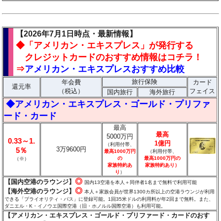
【2026年7月1日時点・最新情報】
◆「アメリカン・エキスプレス」が発行する
クレジットカードのおすすめ情報はコチラ！
⇒
アメリカン・エキスプレスおすすめ比較
旅行保険
年会費
カード
還元率
（税込）
フェイス
国内旅行
海外旅行
◆アメリカン・エキスプレス・ゴールド・プリファ
ード・カード
最高
最高
5000万円
0.33～1.
1億円
（利用付帯、
3万9600円
5％
最高1000万円
（利用付帯、
の
最高1000万円の
（※）
家族特約あ
家族特約あり）
り
）
◎
【国内空港のラウンジ】
国内13空港を本人＋同伴者1名まで無料で利用可能
◎
【海外空港のラウンジ】
本人＋家族会員が世界1300カ所以上の空港ラウンジが利用
できる「プライオリティ・パス」に登録可能。1回35米ドルの利用料が年2回まで無料。また、
ダニエル・K・イノウエ国際空港（旧・ホノルル国際空港）も利用可能。
【アメリカン・エキスプレス・ゴールド・プリファード・カードのおす