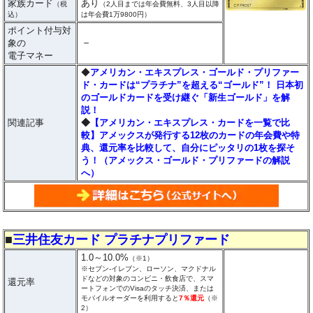
家族カード
あり
（税
（2人目までは年会費無料、3人目以降
込）
は年会費1万9800円）
ポイント付与対
－
象の
電子マネー
◆
アメリカン・エキスプレス・ゴールド・プリファー
ド・カードは“プラチナ”を超える“ゴールド”！ 日本初
のゴールドカードを受け継ぐ「新生ゴールド」を解
説！
関連記事
◆
【アメリカン・エキスプレス・カードを一覧で比
較】アメックスが発行する12枚のカードの年会費や特
典、還元率を比較して、自分にピッタリの1枚を探そ
う！（アメックス・ゴールド・プリファードの解説
へ）
■
三井住友カード プラチナプリファード
1.0～10.0%
（※1）
※セブン‐イレブン、ローソン、マクドナル
ドなどの対象のコンビニ・飲食店で、スマ
還元率
ートフォンでのVisaのタッチ決済、または
モバイルオーダーを利用すると
7％還元
（※
2）