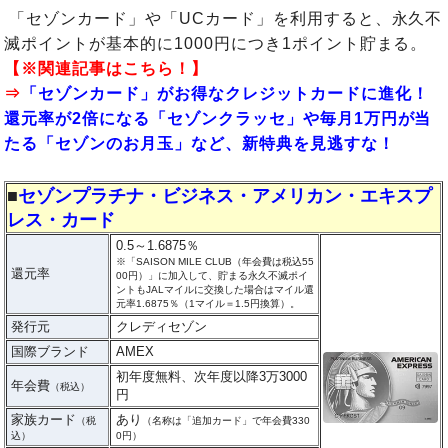
「セゾンカード」や「UCカード」を利用すると、永久不
滅ポイントが基本的に1000円につき1ポイント貯まる。
【※関連記事はこちら！】
⇒
「セゾンカード」がお得なクレジットカードに進化！
還元率が2倍になる「セゾンクラッセ」や毎月1万円が当
たる「セゾンのお月玉」など、新特典を見逃すな！
■
セゾンプラチナ・ビジネス・アメリカン・エキスプ
レス・カード
0.5～1.6875％
※「SAISON MILE CLUB（年会費は税込55
還元率
00円）」に加入して、貯まる永久不滅ポイ
ントもJALマイルに交換した場合はマイル還
元率1.6875％（1マイル＝1.5円換算）。
発行元
クレディセゾン
国際ブランド
AMEX
初年度無料、次年度以降3万3000
年会費
（税込）
円
家族カード
あり
（税
（名称は「追加カード」で年会費330
込）
0円）