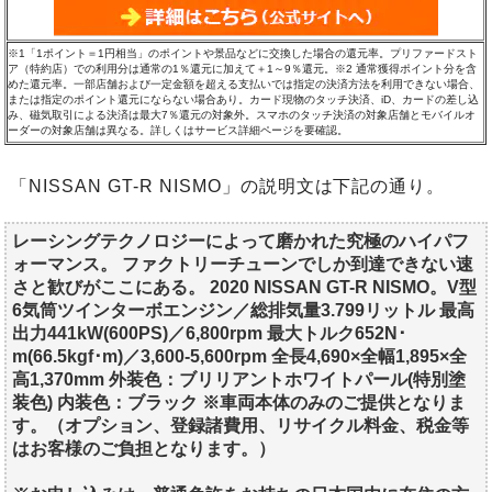
※1「1ポイント＝1円相当」のポイントや景品などに交換した場合の還元率。プリファードスト
ア（特約店）での利用分は通常の1％還元に加えて＋1～9％還元。※2 通常獲得ポイント分を含
めた還元率。一部店舗および一定金額を超える支払いでは指定の決済方法を利用できない場合、
または指定のポイント還元にならない場合あり。カード現物のタッチ決済、iD、カードの差し込
み、磁気取引による決済は最大7％還元の対象外。スマホのタッチ決済の対象店舗とモバイルオ
ーダーの対象店舗は異なる。詳しくはサービス詳細ページを要確認。
「NISSAN GT-R NISMO」の説明文は下記の通り。
レーシングテクノロジーによって磨かれた究極のハイパフ
ォーマンス。 ファクトリーチューンでしか到達できない速
さと歓びがここにある。 2020 NISSAN GT-R NISMO。V型
6気筒ツインターボエンジン／総排気量3.799リットル 最高
出力441kW(600PS)／6,800rpm 最大トルク652N･
m(66.5kgf･m)／3,600-5,600rpm 全長4,690×全幅1,895×全
高1,370mm 外装色：ブリリアントホワイトパール(特別塗
装色) 内装色：ブラック ※車両本体のみのご提供となりま
す。（オプション、登録諸費用、リサイクル料金、税金等
はお客様のご負担となります。）