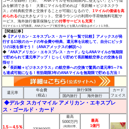
コース登録時）ため、「ANAマイルを有効期限内に使えない」という悩
みを解消できる！ 大量にマイルを貯めれば「長距離＋ビジネスクラ
ス」の特典航空券と交換することが可能になるので、
1マイルの価値を高
められる
のは大きなメリット。空港ラウンジの利用や手荷物無料宅配サ
ービス、海外旅行傷害保険などの
付帯サービスも充実
！
※1マイル＝1.5円換算。ANAグループで航空券などを購入の場合はポイント1.5倍。
【関連記事】
◆
【アメリカン・エキスプレス・カードを一覧で比較】アメックスが発
行する13枚のカードの年会費や特典、還元率を比較して、自分にピッタ
リの1枚を探そう！（ANAアメックスの解説へ）
◆
「ANAアメリカン・エキスプレス・カード」ならANAマイルが無期限
で貯められて還元率アップ！じっくり貯めて長距離航空券との交換を目
指せ！
◆
「長距離＋ビジネスクラス」の航空券への交換で驚異の還元率5～7％
も達成可能になる！有効期限3年のANAマイルを無期限で貯める方法！
旅行保険
年会費
カード
還元率
（税込）
フェイス
国内旅行
海外旅行
◆デルタ スカイマイル アメリカン・エキスプレ
ス・ゴールド・カード
最高
最高
5000万円
1億円
1.5～4.5％
（利用付帯、