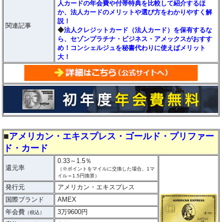
人カードの年会費や付帯特典を比較して紹介するほ
か、法人カードのメリットや選び方をわかりやすく解
説！
関連記事
◆
法人クレジットカード（法人カード）を保有するな
ら、セゾンプラチナ・ビジネス・アメックスがおすす
め！コンシェルジュを秘書代わりに使えばメリット
大！
■
アメリカン・エキスプレス・ゴールド・プリファー
ド・カード
0.33～1.5％
還元率
（※ポイントをマイルに交換した場合。1マ
イル＝1.5円換算）
発行元
アメリカン・エキスプレス
国際ブランド
AMEX
年会費
3万9600円
（税込）