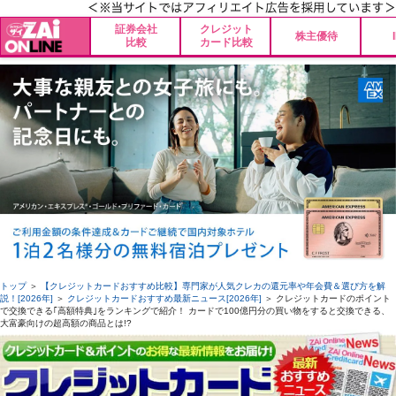
証券会社
クレジット
株主優待
比較
カード比較
トップ
＞
【クレジットカードおすすめ比較】専門家が人気クレカの還元率や年会費＆選び方を解
説！[2026年]
＞
クレジットカードおすすめ最新ニュース[2026年]
＞ クレジットカードのポイント
で交換できる｢高額特典｣をランキングで紹介！ カードで100億円分の買い物をすると交換できる、
大富豪向けの超高額の商品とは!?