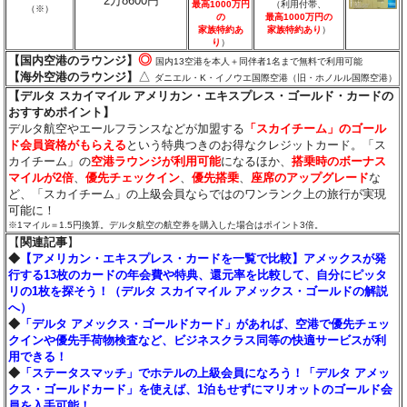
2万8600円
最高1000万円
（利用付帯、
（※）
の
最高1000万円の
家族特約あ
家族特約あり
）
り
）
◎
【国内空港のラウンジ】
国内13空港を本人＋同伴者1名まで無料で利用可能
△
【海外空港のラウンジ】
ダニエル・K・イノウエ国際空港（旧・ホノルル国際空港）
【デルタ スカイマイル アメリカン・エキスプレス・ゴールド・カードの
おすすめポイント】
デルタ航空やエールフランスなどが加盟する
「スカイチーム」のゴール
ド会員資格がもらえる
という特典つきのお得なクレジットカード。「ス
カイチーム」の
空港ラウンジが利用可能
になるほか、
搭乗時のボーナス
マイルが2倍
、
優先チェックイン
、
優先搭乗
、
座席のアップグレード
な
ど、「スカイチーム」の上級会員ならではのワンランク上の旅行が実現
可能に！
※1マイル＝1.5円換算。デルタ航空の航空券を購入した場合はポイント3倍。
【
関連記事
】
◆
【アメリカン・エキスプレス・カードを一覧で比較】アメックスが発
行する13枚のカードの年会費や特典、還元率を比較して、自分にピッタ
リの1枚を探そう！（デルタ スカイマイル アメックス・ゴールドの解説
へ）
◆
「デルタ アメックス・ゴールドカード」があれば、空港で優先チェッ
クインや優先手荷物検査など、ビジネスクラス同等の快適サービスが利
用できる！
◆
「ステータスマッチ」でホテルの上級会員になろう！「デルタ アメッ
クス・ゴールドカード」を使えば、1泊もせずにマリオットのゴールド会
員を入手可能！