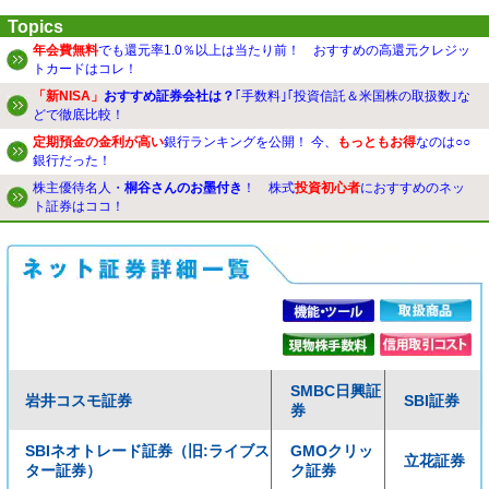
Topics
年会費無料
でも還元率1.0％以上は当たり前！ おすすめの高還元クレジッ
トカードはコレ！
「新NISA」
おすすめ証券会社は？
｢手数料｣｢投資信託＆米国株の取扱数｣な
どで徹底比較！
定期預金の金利が高い
銀行ランキングを公開！ 今、
もっともお得
なのは○○
銀行だった！
株主優待名人・
桐谷さんのお墨付き
！ 株式
投資初心者
におすすめのネッ
ト証券はココ！
SMBC日興証
岩井コスモ証券
SBI証券
券
SBIネオトレード証券（旧:ライブス
GMOクリッ
立花証券
ター証券）
ク証券