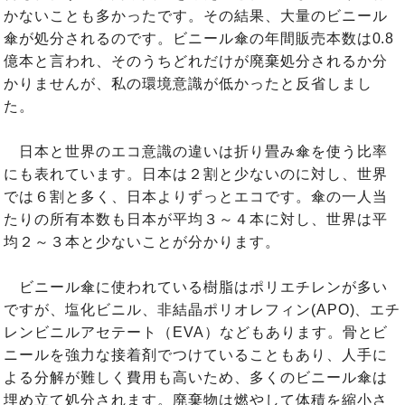
かないことも多かったです。その結果、大量のビニール
傘が処分されるのです。ビニール傘の年間販売本数は0.8
億本と言われ、そのうちどれだけが廃棄処分されるか分
かりませんが、私の環境意識が低かったと反省しまし
た。
日本と世界のエコ意識の違いは折り畳み傘を使う比率
にも表れています。日本は２割と少ないのに対し、世界
では６割と多く、日本よりずっとエコです。傘の一人当
たりの所有本数も日本が平均３～４本に対し、世界は平
均２～３本と少ないことが分かります。
ビニール傘に使われている樹脂はポリエチレンが多い
ですが、塩化ビニル、非結晶ポリオレフィン(APO)、エチ
レンビニルアセテート（EVA）などもあります。骨とビ
ニールを強力な接着剤でつけていることもあり、人手に
よる分解が難しく費用も高いため、多くのビニール傘は
埋め立て処分されます。廃棄物は燃やして体積を縮小さ