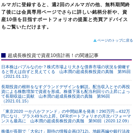
ルマガに登録すると、週2回のメルマガの他、無料期間終
了後には会員専用ページでさらに詳しい銘柄分析や、資
産10倍を目指すポートフォリオの提案と売買アドバイス
もご覧いただけます。
ページのトップに戻る
超成長株投資で資産10倍計画！の関連記事
日本株はバブルなのか？株式市場より大きな債券市場の状況を俯瞰す
ると答えは自ずと見えてくる 山本潤の超成長株投資の真髄 第95回
（2021.01.13）
長期投資の根幹をなすグランドデザインを解説。配当収入とその再投
資による株数増加で資産を形成。株価下落も配当利回りの上昇によっ
て長期収益に貢献 山本潤の超成長株投資の真髄 第96回
（2021.01.15）
「東京2020 一か八かファンド」の中間結果を発表！290万円→432万
円になり、プラス49％の上昇。DFRポートフォリオの月次パフォーマ
ンスも最高に 山本潤の超成長株投資の真髄 第90回（2020.12.09）
株価が長期で「大化け」期待の情報企画(3712)。地銀再編や銀行法改