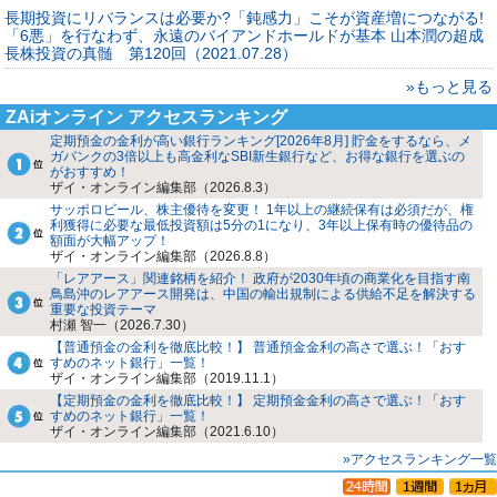
長期投資にリバランスは必要か?「鈍感力」こそが資産増につながる!
「6悪」を行なわず、永遠のバイアンドホールドが基本 山本潤の超成
長株投資の真髄 第120回（2021.07.28）
»もっと見る
ZAiオンライン アクセスランキング
定期預金の金利が高い銀行ランキング[2026年8月] 貯金をするなら、メ
ガバンクの3倍以上も高金利なSBI新生銀行など、お得な銀行を選ぶの
がおすすめ！
ザイ・オンライン編集部（2026.8.3）
サッポロビール、株主優待を変更！ 1年以上の継続保有は必須だが、権
利獲得に必要な最低投資額は5分の1になり、3年以上保有時の優待品の
額面が大幅アップ！
ザイ・オンライン編集部（2026.8.8）
「レアアース」関連銘柄を紹介！ 政府が2030年頃の商業化を目指す南
鳥島沖のレアアース開発は、中国の輸出規制による供給不足を解決する
重要な投資テーマ
村瀬 智一（2026.7.30）
【普通預金の金利を徹底比較！】 普通預金金利の高さで選ぶ！「おす
すめのネット銀行」一覧！
ザイ・オンライン編集部（2019.11.1）
【定期預金の金利を徹底比較！】 定期預金金利の高さで選ぶ！「おす
すめのネット銀行」一覧！
ザイ・オンライン編集部（2021.6.10）
»アクセスランキング一覧