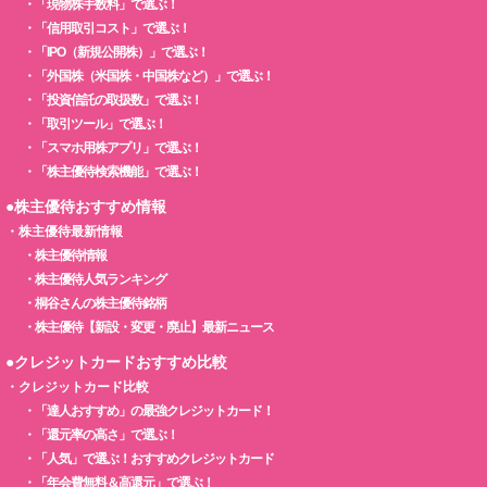
・
「現物株手数料」で選ぶ！
・
「信用取引コスト」で選ぶ！
・
「IPO（新規公開株）」で選ぶ！
・
「外国株（米国株・中国株など）」で選ぶ！
・
「投資信託の取扱数」で選ぶ！
・
「取引ツール」で選ぶ！
・
「スマホ用株アプリ」で選ぶ！
・
「株主優待検索機能」で選ぶ！
●株主優待おすすめ情報
・
株主優待最新情報
・
株主優待情報
・
株主優待人気ランキング
・
桐谷さんの株主優待銘柄
・
株主優待【新設・変更・廃止】最新ニュース
●クレジットカードおすすめ比較
・
クレジットカード比較
・
「達人おすすめ」の最強クレジットカード！
・
「還元率の高さ」で選ぶ！
・
「人気」で選ぶ！おすすめクレジットカード
・
「年会費無料＆高還元」で選ぶ！