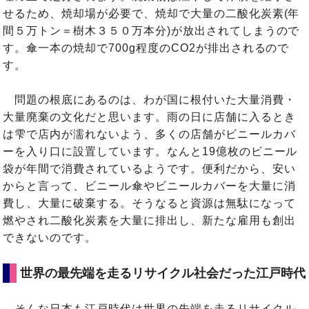
せるため、焼却場が必要で、焼却で大量の二酸化炭素(年
間５万トン＝樹木３５０万本分)が放出されてしまうので
す。傘一本の焼却で700g程度のCO2が排出されるので
す。
問題の根底にあるのは、わが国に根付いた大量消費・
大量廃棄の文化だと思います。雨の日に店舗に入るとき
は雫で店内が濡れないよう、多くの店舗がビニールカバ
ーを入り口に設置しています。なんと19億枚のビニール
袋が年間で消費されているようです。便利だから、安い
からと言って、ビニール傘やビニールカバーを大量に消
費し、大量に破棄する。そうなると資源は無駄になって
燃やされ二酸化炭素を大量に排出し、新たな雇用も創出
できないのです。
世界の最先端を走るリサイクル社会だった江戸時代
そんな日本も江戸時代は世界の先端を走るリサイクル