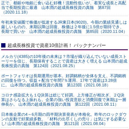
正で、都銀や地銀に食い込む好機！流動性低いが、着実な成長と高配
当で長期投資に最適 山本潤の超成長株投資の真髄 第87回
（2020.11.18）
年初来安値圏で株価が低迷するJR東日本(9020)。今期の業績見通しは
厳しいものの、来期以降は回復、株価は２年後に1.5倍が期待でき、
長期で買いか 山本潤の超成長株投資の真髄 第85回（2020.11.04）
超成長株投資で資産10倍計画！ バックナンバー
メルカリ(4385)の10年後の未来は？市場が織り込んでいない成長スト
ーリーを信じ、長期保有することで資産は大きく増える 山本潤の超成
長株投資の真髄 第124回（2021.08.25）
ポートフォリオは長期運用が基本。好調銘柄が全体を支え、不調銘柄
の回復を待つ。収益＋配当で年間7％運用、17年で資産は3.28倍
に。 山本潤の超成長株投資の真髄 第123回（2021.08.18）
コロナ感染拡大も１Q決算は総じて好調。上方修正が相次ぎ、２Q決
算はさらなる上振れも。企業の強い投資意欲と消費回復で来期は一層
伸長か。 山本潤の超成長株投資の真髄 第122回（2021.08.11）
日本株企業の4～6月期の四半期決算発表が本格化。昨年のロックダウ
ンの反動で好業績多数。「材料の出尽くしの売り」は気にする必要な
し! 山本潤の超成長株投資の真髄 第121回（2021.08.04）