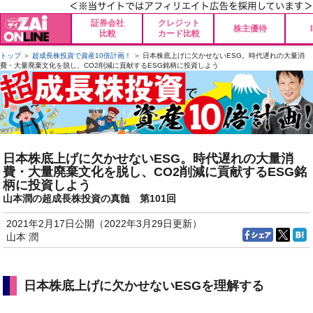
証券会社
クレジット
株主優待
比較
カード比較
トップ
＞
超成長株投資で資産10倍計画！
＞ 日本株底上げに欠かせないESG。時代遅れの大量消
費・大量廃棄文化を脱し、CO2削減に貢献するESG銘柄に投資しよう
日本株底上げに欠かせないESG。時代遅れの大量消
費・大量廃棄文化を脱し、CO2削減に貢献するESG銘
柄に投資しよう
山本潤の超成長株投資の真髄 第101回
2021年2月17日公開（2022年3月29日更新）
山本 潤
日本株底上げに欠かせないESGを理解する