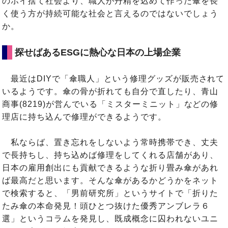
のポイ捨て社会より、職人が丹精を込めて作った傘を長
く使う方が持続可能な社会と言えるのではないでしょう
か。
探せばあるESGに熱心な日本の上場企業
最近はDIYで「傘職人」という修理グッズが販売されて
いるようです。傘の骨が折れても自分で直したり、青山
商事(8219)が営んでいる「ミスターミニット」などの修
理店に持ち込んで修理ができるようです。
私ならば、置き忘れをしないよう常時携帯でき、丈夫
で長持ちし、持ち込めば修理をしてくれる店舗があり、
日本の雇用創出にも貢献できるような折り畳み傘があれ
ば最高だと思います。そんな傘があるかどうかをネット
で検索すると、「男前研究所」というサイトで「折りた
たみ傘の本命発見！頭ひとつ抜けた優秀アンブレラ６
選」というコラムを発見し、既成概念に囚われないユニ