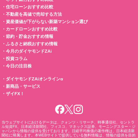
・
住宅ローンおすすめ比較
・
不動産を高値で売却する方法
・
資産価値が下がらない新築マンション選び
・
カードローンおすすめ比較
・
節約・貯金おすすめ情報
・
ふるさと納税おすすめ情報
・
今月のダイヤモンドZAi
・
投資コラム
・
今日の注目株
・
ダイヤモンドZAiオンラインα
・
新商品・サービス
・
ザイFX！
当ウェブサイトにおけるデータは、クォンツ・リサーチ、時事通信社、セントラ
ル短資FX、日本経済新聞社、フィスコ、マネックス証券、モーニングスター・ジ
ャパンから情報の提供を受けております。日経平均株価の著作権は、日本経済新
聞社に帰属します。本WEBサイトで提供している無料情報は、情報の提供を目的