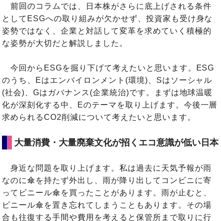
前回のコラム
では、日本株がさらに底上げされる条件
としてESGへの取り組みが欠かせず、投資家も受け身な
姿勢ではなく、企業と対話して変革を求めていく積極的
な姿勢が大切だと解説しました。
今回からESGを掘り下げて考えたいと思います。ESG
のうち、Eはエンバイロンメント(環境)、Sはソーシャル
(社会)、Gはガバナンス(企業統治)です。まずは地球温暖
化が深刻化する中、Eのテーマを取り上げます。今後一層
求められるCO2削減について考えたいと思います。
大量消費・大量廃棄文化が招くエコ意識が低い日本
身近な問題を取り上げます。私は過去に天気予報が雨
なのに傘を持たず外出し、雨が降り出してコンビニに寄
ってビニール傘を買ったことがあります。雨が止むと、
ビニール傘を置き忘れてしまうこともあります。その場
合も往復する手間や費用を考えると保管所まで取りに行