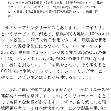
●スノーピーク(7816)/日足・6カ月（出典：SBI証券公式サイト）。総合
アウトドアメーカーのスノーピークは軽量の折り畳み傘「アンブレラＵ
Ｌ」を発売。2月12日発表の決算が4期連続最高益となり、株価も好
調。
傘のシェアリングサービスもあります。「アイカサ」
というサービスで、例えば、横浜の関内地区に100のスポ
ットを設置し、70円で終日利用できます。環境省が提唱
している温暖化防止につながる「スーパーマーケット
25」の行動指針によると、レジ袋１枚で33gのCO2の発
生抑制、ペットボトルは23gのCO2の発生抑制になりま
す。石油を掘らない。モノを燃やさない。そう考えると
CO2排出は削減できるでしょう。シェアリングサービス
やリユースビジネスはこれから伸びるでしょう。
ちなみに買い推奨ではありませんが、下記にリユース関
連銘柄の一例を挙げます。このようにリユース一つをと
っても様々な銘柄があります。まずは、自ら気になる環
境問題を考え、それを解決するサービスや製品を手がけ