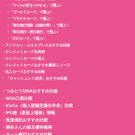
・
「マイルの貯まりやすさ」で選ぶ！
・
「ゴールドカード」で選ぶ！
・
「プラチナカード」で選ぶ！
・
「海外旅行保険（自動付帯）」で選ぶ！
・
「即日発行～翌日発行」で選ぶ！
・
「ETCカード」で選ぶ！
・
アメリカン・エキスプレスおすすめ比較
・
クレジットカード活用術
・
クレジットカードの達人
・
クレジットカードおすすめ最新ニュース
・
法人カードおすすめ比較
・
「キャッシュレス決済」おすすめ比較
・
つみたてNISAおすすめ比較
・
NISA口座比較
・
iDeCo（個人型確定拠出年金）比較
・
IPO株（新規上場株）情報
・
投資信託おすすめ比較
・
桐谷さんの株主優待銘柄
・
ネット銀行おすすめ比較