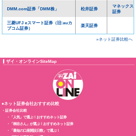
マネックス
DMM.com証券「DMM株」
松井証券
証券
三菱UFJ eスマート証券（旧:auカ
楽天証券
ブコム証券）
»ネット証券比較へ
ザイ・オンラインSiteMap
●ネット証券会社おすすめ比較
・
証券会社比較
・
「人気」で選ぶ！おすすめネット証券
・
「桐谷さん」が選ぶ！おすすめネット証券
・
「最短の口座開設日数」で選ぶ！