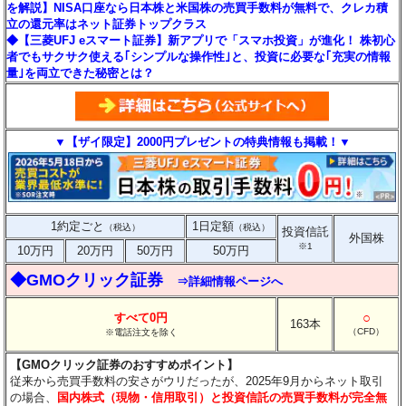
を解説】NISA口座なら日本株と米国株の売買手数料が無料で、クレカ積
立の還元率はネット証券トップクラス
◆【三菱UFJ eスマート証券】新アプリで「スマホ投資」が進化！ 株初心
者でもサクサク使える｢シンプルな操作性｣と、投資に必要な｢充実の情報
量｣を両立できた秘密とは？
▼【ザイ限定】2000円プレゼントの特典情報も掲載！▼
1約定ごと
1日定額
（税込）
（税込）
投資信託
外国株
※1
10万円
20万円
50万円
50万円
◆GMOクリック証券
⇒詳細情報ページへ
○
すべて0円
163本
（CFD）
※電話注文を除く
【GMOクリック証券のおすすめポイント】
従来から売買手数料の安さがウリだったが、2025年9月からネット取引
の場合、
国内株式（現物・信用取引）と投資信託の売買手数料が完全無