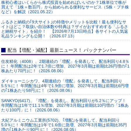
株初心者はいくらから株式投資を始めればいいのか？1株単位で株が
買えて「1株＝数百円」から始められる便利なサービス（S株・プチ株
など）を解説（2021.05.22）
ふるさと納税の｢9大サイト｣の特徴やメリットを比較！最も便利なサ
イトはどこ？取扱い自治体数や特典は？ザイがおすすめする「ふるさ
と納税サイト」を紹介！ 【2026年7月13日時点】各サイトの人気返
礼品ランキングも公開！ （2026.07.13）
配当【増配・減配】最新ニュース！ バックナンバー
住友精化（4008）、2期連続の「増配」を発表して、配当利回り4.8％
に！ 年間配当は2年で1.7倍に増加、2027年3月期は前期比26円増の｢1
株あたり70円｣に！（2026.08.06）
ダイキョーニシカワ、4期連続の「増配」を発表して、配当利回り
5.5％に！ 年間配当は4年で1.9倍に増加、2027年3月期は前期比6円増
の｢1株あたり58円｣に！（2026.08.06）
SANKYO(6417)、「増配」を発表し、配当利回りが5.2％にアップ！
年間配当は1年で11.1％増加、2027年3月期は前期比10円増の「1株あ
たり100円」に！（2026.08.06）
大紀アルミニウム工業所(5702)、｢増配｣を発表して、配当利回り
5.0％に！ 年間配当は1年で1.6倍に急増、2027年3月期は前期比35円
増の｢1株あたり90円｣に！（2026.08.05）