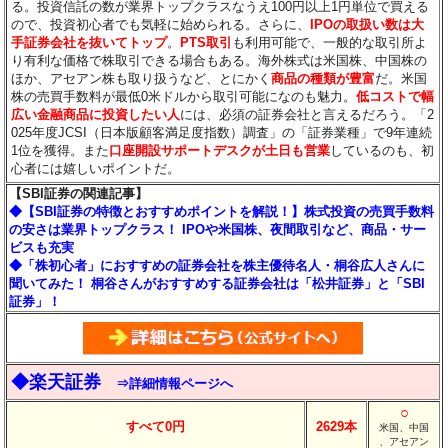
る。投資信託の数が業界トップクラスなうえ100円以上1円単位で買える
ので、投資初心者でも気軽に始められる。さらに、
IPOの取扱い数は大
手証券会社を抜いてトップ
。
PTS取引
も利用可能で、一般的な取引所よ
り有利な価格で株取引できる場合もある。海外株式は米国株、中国株の
ほか、アセアン株も取り扱うなど、とにかく
商品の種類が豊富
だ。米国
株の売買手数料が最低0米ドルから取引可能になのも魅力。
低コストで幅
広い金融商品に投資したい人
には、必須の証券会社と言えるだろう。「2
025年度JCSI（日本版顧客満足度指数）調査」の「証券業種」で9年連続
1位を獲得。また
口座開設サポートデスクが土日も営業
しているのも、初
心者には嬉しいポイントだ。
【SBI証券の関連記事】
◆【SBI証券の特徴とおすすめポイントを解説！】株式投資の売買手数料
の安さは業界トップクラス！ IPOや米国株、夜間取引など、商品・サー
ビスも充実
◆「株初心者」におすすめの証券会社を株主優待名人・桐谷広人さんに
聞いてみた！ 桐谷さんがおすすめする証券会社は「松井証券」と「SBI
証券」！
◆楽天証券
⇒詳細情報ページへ
○
すべて0円
2629本
米国、中国
、アセアン