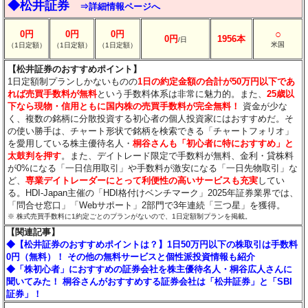
◆松井証券
⇒詳細情報ページへ
○
0円
0円
0円
0円
1956本
/日
米国
（1日定額）
（1日定額）
（1日定額）
【松井証券のおすすめポイント】
1日定額制プランしかないものの
1日の約定金額の合計が50万円以下であ
れば売買手数料が無料
という手数料体系は非常に魅力的。また、
25歳以
下なら現物・信用ともに国内株の売買手数料が完全無料！
資金が少な
く、複数の銘柄に分散投資する初心者の個人投資家にはおすすめだ。そ
の使い勝手は、チャート形状で銘柄を検索できる「チャートフォリオ」
を愛用している株主優待名人・
桐谷さんも「初心者に特におすすめ」と
太鼓判を押す
。また、デイトレード限定で手数料が無料、金利・貸株料
が0%になる「一日信用取引」や手数料が激安になる「一日先物取引」な
ど、
専業デイトレーダーにとって利便性の高いサービスも充実
してい
る。HDI-Japan主催の「HDI格付けベンチマーク」2025年証券業界では、
「問合せ窓口」「Webサポート」2部門で3年連続「三つ星」を獲得。
※ 株式売買手数料に1約定ごとのプランがないので、1日定額制プランを掲載。
【関連記事】
◆【松井証券のおすすめポイントは？】1日50万円以下の株取引は手数料
0円（無料）！ その他の無料サービスと個性派投資情報も紹介
◆「株初心者」におすすめの証券会社を株主優待名人・桐谷広人さんに
聞いてみた！ 桐谷さんがおすすめする証券会社は「松井証券」と「SBI
証券」！