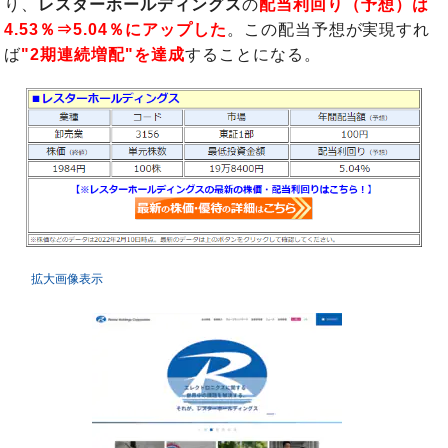
り、
レスターホールディングス
の
配当利回り（予想）は
4.53％⇒5.04％にアップした
。この配当予想が実現すれ
ば
"2期連続増配"を達成
することになる。
拡大画像表示