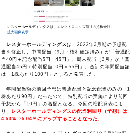
レスターホールディングスは、エレクトロニクス商社の持株会社。
拡大画像表示
レスターホールディングス
は、2022年3月期の予想配
当を修正し、中間配当（9月・権利確定済み）が「普通配
当40円＋記念配当5円＝45円」、期末配当（3月）が「普
通配当45円＋特別配当10円＝55円」、合計の年間配当額
は「1株あたり100円」とすると発表した。
年間配当額の前回予想は普通配当と記念配当のみの「1
株あたり90円」だったので、特別配当の実施により前回
予想から「10円」の増配となる。今回の増配発表によ
り、
レスターホールディングスの配当利回り（予想）は
4.53％⇒5.04％にアップすることとなった
。