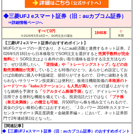
◆三菱UFJ eスマート証券（旧：auカブコム証券）
⇒詳細情報ページへ
○
すべて0円
1848本
米国
※2026年5月18日〜。SOR注文の場合
【三菱UFJ eスマート証券のおすすめポイント】
MUFGグループの一員であり、さらにau経済圏と連携するネット証券。2
026年5月18日から日本株取引でSOR注文を選択すると
売買手数料が完全
無料に！
SOR注文はより条件の良い取引価格を提示する注文方法なの
で、ぜひ活用したい。
「逆指値」や「トレーリングストップ」などの自
動売買機能が充実
していることも特徴のひとつ。あらかじめ設定してお
けば自動的に購入や利益確定、損切りができるので、日中に値動きを見
られないサラリーマン投資家には便利だ。板発注機能装備の
本格派のト
レードツール「kabuステーション」も人気が高い
。その日盛り上がりそ
うな銘柄を予測する
「リアルタイム株価予測」
など、デイトレードでも
活用できる便利な機能を備えている。投資信託だけではなく
「プチ株
（単元未満株）」の積立も可能
。月500円から株を積み立てられるので、
資金の少ない株初心者にはおすすめだ。「J.D.パワー 2024年カスタマー
センターサポート満足度調査＜金融業界編＞」において、ネット証券部
門で2年連続第1位となった。
【関連記事】
◆【三菱UFJ eスマート証券（旧：auカブコム証券）のおすすめポイント