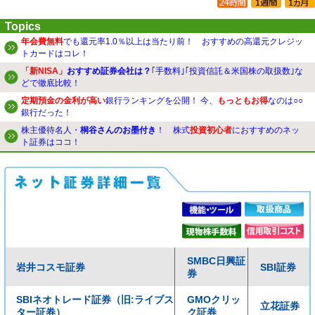
Topics
年会費無料
でも還元率1.0％以上は当たり前！ おすすめの高還元クレジッ
トカードはコレ！
「新NISA」
おすすめ証券会社は？
｢手数料｣｢投資信託＆米国株の取扱数｣な
どで徹底比較！
定期預金の金利が高い
銀行ランキングを公開！ 今、
もっともお得
なのは○○
銀行だった！
株主優待名人・
桐谷さんのお墨付き
！ 株式
投資初心者
におすすめのネッ
ト証券はココ！
SMBC日興証
岩井コスモ証券
SBI証券
券
SBIネオトレード証券（旧:ライブス
GMOクリッ
立花証券
ター証券）
ク証券