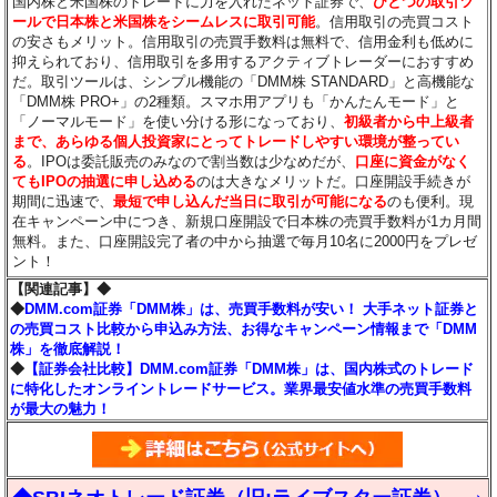
国内株と米国株のトレードに力を入れたネット証券で、
ひとつの取引ツ
ールで日本株と米国株をシームレスに取引可能
。信用取引の売買コスト
の安さもメリット。信用取引の売買手数料は無料で、信用金利も低めに
抑えられており、信用取引を多用するアクティブトレーダーにおすすめ
だ。取引ツールは、シンプル機能の「DMM株 STANDARD」と高機能な
「DMM株 PRO+」の2種類。スマホ用アプリも「かんたんモード」と
「ノーマルモード」を使い分ける形になっており、
初級者から中上級者
まで、あらゆる個人投資家にとってトレードしやすい環境が整ってい
る
。IPOは委託販売のみなので割当数は少なめだが、
口座に資金がなく
てもIPOの抽選に申し込める
のは大きなメリットだ。口座開設手続きが
期間に迅速で、
最短で申し込んだ当日に取引が可能になる
のも便利。現
在キャンペーン中につき、新規口座開設で日本株の売買手数料が1カ月間
無料。また、口座開設完了者の中から抽選で毎月10名に2000円をプレゼ
ント！
【関連記事】◆
◆
DMM.com証券「DMM株」は、売買手数料が安い！ 大手ネット証券と
の売買コスト比較から申込み方法、お得なキャンペーン情報まで「DMM
株」を徹底解説！
◆
【証券会社比較】DMM.com証券「DMM株」は、国内株式のトレード
に特化したオンライントレードサービス。業界最安値水準の売買手数料
が最大の魅力！