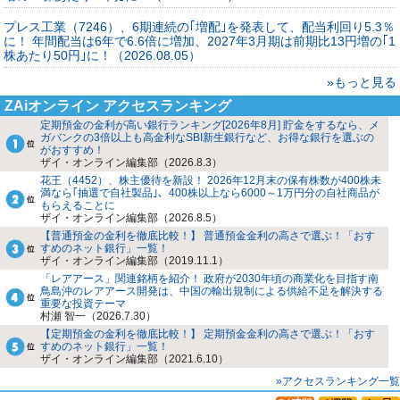
プレス工業（7246）、6期連続の｢増配｣を発表して、配当利回り5.3％
に！ 年間配当は6年で6.6倍に増加、2027年3月期は前期比13円増の｢1
株あたり50円｣に！（2026.08.05）
»もっと見る
ZAiオンライン アクセスランキング
定期預金の金利が高い銀行ランキング[2026年8月] 貯金をするなら、メ
ガバンクの3倍以上も高金利なSBI新生銀行など、お得な銀行を選ぶの
がおすすめ！
ザイ・オンライン編集部（2026.8.3）
花王（4452）、株主優待を新設！ 2026年12月末の保有株数が400株未
満なら｢抽選で自社製品｣、400株以上なら6000～1万円分の自社商品が
もらえることに
ザイ・オンライン編集部（2026.8.5）
【普通預金の金利を徹底比較！】 普通預金金利の高さで選ぶ！「おす
すめのネット銀行」一覧！
ザイ・オンライン編集部（2019.11.1）
「レアアース」関連銘柄を紹介！ 政府が2030年頃の商業化を目指す南
鳥島沖のレアアース開発は、中国の輸出規制による供給不足を解決する
重要な投資テーマ
村瀬 智一（2026.7.30）
【定期預金の金利を徹底比較！】 定期預金金利の高さで選ぶ！「おす
すめのネット銀行」一覧！
ザイ・オンライン編集部（2021.6.10）
»アクセスランキング一覧