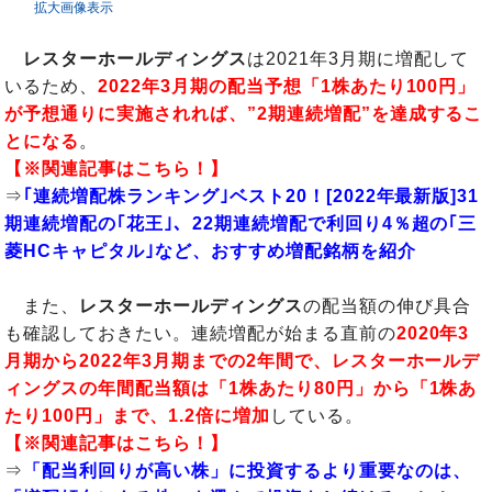
拡大画像表示
レスターホールディングス
は2021年3月期に増配して
いるため、
2022年3月期の配当予想「1株あたり100円」
が予想通りに実施されれば、”2期連続増配”を達成するこ
とになる
。
【※関連記事はこちら！】
⇒
｢連続増配株ランキング｣ベスト20！[2022年最新版]31
期連続増配の｢花王｣、22期連続増配で利回り4％超の｢三
菱HCキャピタル｣など、おすすめ増配銘柄を紹介
また、
レスターホールディングス
の配当額の伸び具合
も確認しておきたい。連続増配が始まる直前の
2020年3
月期から2022年3月期までの2年間で、レスターホールデ
ィングスの年間配当額は「1株あたり80円」から「1株あ
たり100円」まで、1.2倍に増加
している。
【※関連記事はこちら！】
⇒
「配当利回りが高い株」に投資するより重要なのは、