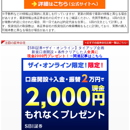
※手数料などの情報は定期的に見直しを行っていますが、更新の関係で最新の情報と異なる場合
があります。最新情報は各証券会社の公式サイトをご確認ください。売買手数料は、1回の注文
が複数の約定に分かれた場合、同一日であれば約定代金を合算し、1回の注文として計算しま
す。投資信託の取扱数は、各証券会社の投資信託の検索機能をもとに計測しており、実際の購入
可能本数と異なる場合が場合があります。
【SBI証券×ザイ・オンライン】タイアップ企画
新規口座開設＋条件クリアした人
全員に
現金2000円プレゼント！
⇒
関連記事はこちら