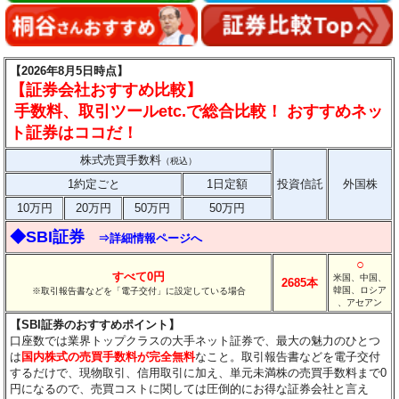
【2026年8月5日時点】
【証券会社おすすめ比較】
手数料、取引ツールetc.で総合比較！ おすすめネッ
ト証券はココだ！
株式売買手数料
（税込）
1約定ごと
1日定額
投資信託
外国株
10万円
20万円
50万円
50万円
◆SBI証券
⇒詳細情報ページへ
○
すべて0円
米国、中国、
2685本
韓国、ロシア
※取引報告書などを「電子交付」に設定している場合
、アセアン
【SBI証券のおすすめポイント】
口座数では業界トップクラスの大手ネット証券で、最大の魅力のひとつ
は
国内株式の売買手数料が完全無料
なこと。取引報告書などを電子交付
するだけで、現物取引、信用取引に加え、単元未満株の売買手数料まで0
円になるので、売買コストに関しては圧倒的にお得な証券会社と言え