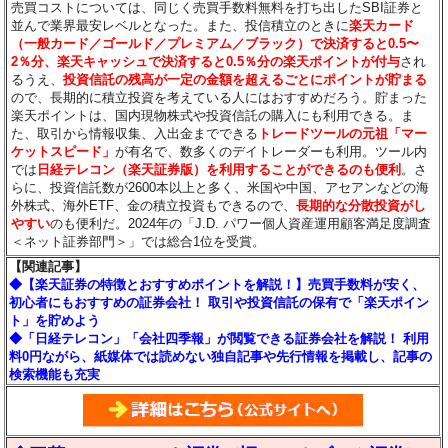
売買コストについては、同じく売買手数料無料を打ち出したSBI証券と
並んで業界最安レベルとなった。また、投信積立のときに
楽天カード
（一般カード／ゴールド／プレミアム／ブラック）で決済すると0.5〜
2％分
、楽天キャッシュで決済すると0.5％分
の楽天ポイントが付与
され
るうえ、
投資信託の残高が一定の金額を超えるごとにポイントが貯まる
ので、長期的に積立投資を考えている人にはおすすめだろう。貯まった
楽天ポイントは、国内現物株式や投資信託の購入にも利用できる。ま
た、取引から情報収集、入出金までできる
トレードツールの元祖「マー
ケットスピード」
が有名で、数多くのデイトレーダーも利用。ツール内
では
日経テレコン（楽天証券版）を利用することができるのも便利
。さ
らに、投資信託数が2600本以上と多く、米国や中国、アセアンなどの海
外株式、海外ETF、金の積立投資もできるので、
長期的な分散投資がし
やすい
のも便利だ。2024年の「J.D. パワー個人資産運用顧客満足度調査
＜ネット証券部門＞」では総合1位を受賞。
【関連記事】
◆【楽天証券の特徴とおすすめポイントを解説！】売買手数料が安く、
初心者にもおすすめの証券会社！ 取引や投資信託の保有で「楽天ポイン
ト」を貯めよう
◆「日経テレコン」「会社四季報」が閲覧できる証券会社を解説！ 利用
料0円ながら、紙媒体では読めない独自記事や先行情報を掲載し、記事の
検索機能も充実