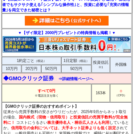
者でもサクサク使える｢シンプルな操作性｣と、投資に必要な｢充実の情報
量｣を両立できた秘密とは？
▼【ザイ限定】2000円プレゼントの特典情報も掲載！▼
1約定ごと
1日定額
（税込）
（税込）
投資信託
外国株
※1
10万円
20万円
50万円
50万円
◆GMOクリック証券
⇒詳細情報ページへ
○
すべて0円
163本
（CFD）
※電話注文を除く
【GMOクリック証券のおすすめポイント】
従来から売買手数料の安さがウリだったが、2025年9月からネット取引
の場合、
国内株式（現物・信用取引）と投資信託の売買手数料が完全無
料に！
コストにうるさい
株主優待名人・桐谷広人さんも利用
していると
か。
信用取引の金利については、大手ネット証券よりも低く設定
されて
おり、一般信用売りも可能だ！ 米国株の情報では、瞬時にAIが翻訳する