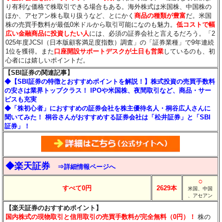
り有利な価格で株取引できる場合もある。海外株式は米国株、中国株の
ほか、アセアン株も取り扱うなど、とにかく
商品の種類が豊富
だ。米国
株の売買手数料が最低0米ドルから取引可能になのも魅力。
低コストで幅
広い金融商品に投資したい人
には、必須の証券会社と言えるだろう。「2
025年度JCSI（日本版顧客満足度指数）調査」の「証券業種」で9年連続
1位を獲得。また
口座開設サポートデスクが土日も営業
しているのも、初
心者には嬉しいポイントだ。
【SBI証券の関連記事】
◆【SBI証券の特徴とおすすめポイントを解説！】株式投資の売買手数料
の安さは業界トップクラス！ IPOや米国株、夜間取引など、商品・サー
ビスも充実
◆「株初心者」におすすめの証券会社を株主優待名人・桐谷広人さんに
聞いてみた！ 桐谷さんがおすすめする証券会社は「松井証券」と「SBI
証券」！
◆楽天証券
⇒詳細情報ページへ
○
すべて0円
2629本
米国、中国
、アセアン
【楽天証券のおすすめポイント】
国内株式の現物取引と信用取引の売買手数料が完全無料（0円）！
株の