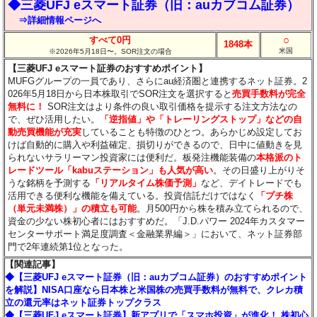
◆三菱UFJ eスマート証券（旧：auカブコム証券）
⇒詳細情報ページへ
○
すべて0円
1848本
米国
※2026年5月18日〜。SOR注文の場合
【三菱UFJ eスマート証券のおすすめポイント】
MUFGグループの一員であり、さらにau経済圏と連携するネット証券。2
026年5月18日から日本株取引でSOR注文を選択すると
売買手数料が完全
無料に！
SOR注文はより条件の良い取引価格を提示する注文方法なの
で、ぜひ活用したい。
「逆指値」や「トレーリングストップ」などの自
動売買機能が充実
していることも特徴のひとつ。あらかじめ設定してお
けば自動的に購入や利益確定、損切りができるので、日中に値動きを見
られないサラリーマン投資家には便利だ。板発注機能装備の
本格派のト
レードツール「kabuステーション」も人気が高い
。その日盛り上がりそ
うな銘柄を予測する
「リアルタイム株価予測」
など、デイトレードでも
活用できる便利な機能を備えている。投資信託だけではなく
「プチ株
（単元未満株）」の積立も可能
。月500円から株を積み立てられるので、
資金の少ない株初心者にはおすすめだ。「J.D.パワー 2024年カスタマー
センターサポート満足度調査＜金融業界編＞」において、ネット証券部
門で2年連続第1位となった。
【関連記事】
◆【三菱UFJ eスマート証券（旧：auカブコム証券）のおすすめポイント
を解説】NISA口座なら日本株と米国株の売買手数料が無料で、クレカ積
立の還元率はネット証券トップクラス
◆【三菱UFJ eスマート証券】新アプリで「スマホ投資」が進化！ 株初心