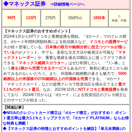
◆マネックス証券
⇒詳細情報ページへ
○
99円
115円
275円
550円
1892本
/日
米国、中国
【マネックス証券のおすすめポイント】
2024年1月からNTTドコモと業務提携を開始。「dカード」でのクレカ積
立、dカード年間利用額特典による投信購入など、
ドコモとの提携サービ
ス
が続々登場している。
日本株の取引や銘柄分析に役立つツールが揃っ
ている
のがメリット。中でも、多彩な注文方法や板発注が可能な
「マネ
ックストレーダー」
や、重要な業績を過去10期以上に渡ってグラフ表示
できる
「マネックス銘柄スカウター」
はぜひ利用したい。「ワン株」と
いう
株を1株から売買できるサービス
もあるので、株初心者はそこから始
めてみるのもいいだろう。また、外国株の銘柄数の多さも魅力で、
5000
銘柄以上の米国株や2700銘柄以上の中国株を売買
できる。「dカード」
「マネックスカード」などの提携クレカで投資信託を積み立てると
最大
3.1％のポイント還元
。なお、2023年10月に
NTTドコモと業務提携
を発表
しており、2024年7月からは「dカード」による投資信託のクレカ積立な
どのサービスが始まった。
【関連記事】
◆NISAのクレジットカード積立は「dカード積立」がおすすめ！ ポイン
ト還元率は最大3.1％とトップクラスで、｢dカード PLATINUM」ならお得
な特典も満載！
◆【マネックス証券の特徴とおすすめポイントを解説】｢単元未満株｣の