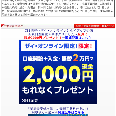
※手数料などの情報は定期的に見直しを行っていますが、更新の関係で最新の情報と異なる場合
があります。最新情報は各証券会社の公式サイトをご確認ください。売買手数料は、1回の注文
が複数の約定に分かれた場合、同一日であれば約定代金を合算し、1回の注文として計算しま
す。投資信託の取扱数は、各証券会社の投資信託の検索機能をもとに計測しており、実際の購入
可能本数と異なる場合が場合があります。
【SBI証券×ザイ・オンライン】タイアップ企画
新規口座開設＋条件クリアした人
全員に
現金2000円プレゼント！
⇒
関連記事はこちら
「業界最安値水準」の売買手数料が魅力！
桐谷さんも愛用⇒
関連記事はこちら