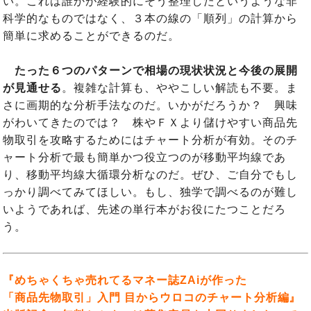
い。これは誰かが経験的にそう整理したというような非
科学的なものではなく、３本の線の「順列」の計算から
簡単に求めることができるのだ。
たった６つのパターンで相場の現状状況と今後の展開
が見通せる
。複雑な計算も、ややこしい解読も不要。ま
さに画期的な分析手法なのだ。いかがだろうか？ 興味
がわいてきたのでは？ 株やＦＸより儲けやすい商品先
物取引を攻略するためにはチャート分析が有効。そのチ
ャート分析で最も簡単かつ役立つのが移動平均線であ
り、移動平均線大循環分析なのだ。ぜひ、ご自分でもし
っかり調べてみてほしい。もし、独学で調べるのが難し
いようであれば、先述の単行本がお役にたつことだろ
う。
『めちゃくちゃ売れてるマネー誌ZAiが作った
「商品先物取引」入門 目からウロコのチャート分析編』