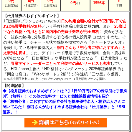
○
0円
0円
0円
0円
1956本
/日
米国
（1日定額）
（1日定額）
（1日定額）
【松井証券のおすすめポイント】
1日定額制プランしかないものの
1日の約定金額の合計が50万円以下であ
れば売買手数料が無料
という手数料体系は非常に魅力的。また、
25歳以
下なら現物・信用ともに国内株の売買手数料が完全無料！
資金が少な
く、複数の銘柄に分散投資する初心者の個人投資家にはおすすめだ。そ
の使い勝手は、チャート形状で銘柄を検索できる「チャートフォリオ」
を愛用している株主優待名人・
桐谷さんも「初心者に特におすすめ」と
太鼓判を押す
。また、デイトレード限定で手数料が無料、金利・貸株料
が0%になる「一日信用取引」や手数料が激安になる「一日先物取引」な
ど、
専業デイトレーダーにとって利便性の高いサービスも充実
してい
る。HDI-Japan主催の「HDI格付けベンチマーク」2025年証券業界では、
「問合せ窓口」「Webサポート」2部門で3年連続「三つ星」を獲得。
※ 株式売買手数料に1約定ごとのプランがないので、1日定額制プランを掲載。
【関連記事】
◆【松井証券のおすすめポイントは？】1日50万円以下の株取引は手数料
0円（無料）！ その他の無料サービスと個性派投資情報も紹介
◆「株初心者」におすすめの証券会社を株主優待名人・桐谷広人さんに
聞いてみた！ 桐谷さんがおすすめする証券会社は「松井証券」と「SBI
証券」！