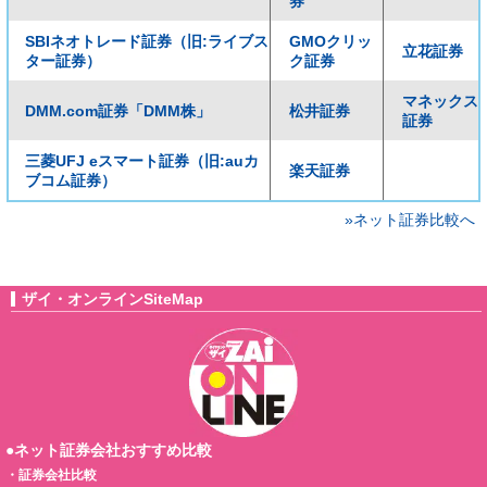
券
SBIネオトレード証券（旧:ライブス
GMOクリッ
立花証券
ター証券）
ク証券
マネックス
DMM.com証券「DMM株」
松井証券
証券
三菱UFJ eスマート証券（旧:auカ
楽天証券
ブコム証券）
»ネット証券比較へ
ザイ・オンラインSiteMap
●ネット証券会社おすすめ比較
・
証券会社比較