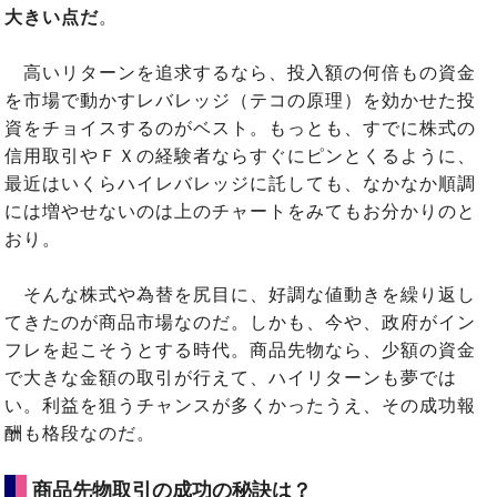
大きい点だ
。
高いリターンを追求するなら、投入額の何倍もの資金
を市場で動かすレバレッジ（テコの原理）を効かせた投
資をチョイスするのがベスト。もっとも、すでに株式の
信用取引やＦＸの経験者ならすぐにピンとくるように、
最近はいくらハイレバレッジに託しても、なかなか順調
には増やせないのは上のチャートをみてもお分かりのと
おり。
そんな株式や為替を尻目に、好調な値動きを繰り返し
てきたのが商品市場なのだ。しかも、今や、政府がイン
フレを起こそうとする時代。商品先物なら、少額の資金
で大きな金額の取引が行えて、ハイリターンも夢では
い。利益を狙うチャンスが多くかったうえ、その成功報
酬も格段なのだ。
商品先物取引の成功の秘訣は？