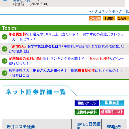
村瀬 智一（2026.7.30）
»アクセスランキング一覧
Topics
年会費無料
でも還元率1.0％以上は当たり前！ おすすめの高還元クレジッ
トカードはコレ！
「新NISA」
おすすめ証券会社は？
｢手数料｣｢投資信託＆米国株の取扱数｣な
どで徹底比較！
定期預金の金利が高い
銀行ランキングを公開！ 今、
もっともお得
なのは○○
銀行だった！
株主優待名人・
桐谷さんのお墨付き
！ 株式
投資初心者
におすすめのネッ
ト証券はココ！
SMBC日興証
岩井コスモ証券
SBI証券