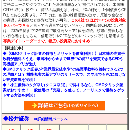
英語ニュースやグラフ化された決算情報などが提供されており、米国株
CFDの取引に役立つ。商品の品揃えは、株式、FXのほか、外国債券やCF
Dまである充実ぶり。CFDでは、各国の株価指数のほか、原油や金など
の商品、外国株など多彩な取引が可能。
この1社でほぼすべての投資対象
をカバーできる
と言っても過言ではないだろう。国内店頭CFDについて
は、2025年度まで12年連続で取引高シェア1位を継続。頻繁に売買しな
い初心者はもちろん、信用取引やCFDなどのレバレッジ取引も活用する
専業デイトレーダーまで、幅広い投資家におすすめ！
【関連記事】
◆【GMOクリック証券の特徴とメリットを徹底解説！】日本株の売買手
数料が無料のうえ、米国株から金まで世界中の商品を売買できるCFDや
高機能アプリが魅力
◆GMOクリック証券が“業界最安値水準”の売買手数料を維持できる2つ
の理由とは？ 機能充実の新アプリのリリースで、スマホでもPCに負けな
い投資環境を実現！
◆「株主優待のタダ取り(クロス取引)」で得するなら、GMOクリック証
券がおすすめ！ 一般信用の「売建」を使って、ノーリスクで優待をゲッ
トする方法を解説！
◆松井証券
⇒詳細情報ページへ