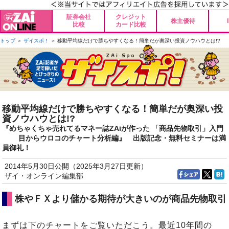
証券会社
クレジット
株主優待
比較
カード比較
トップ
＞
ザイスポ！
＞ 移動平均線だけで勝ちやすくなる！簡単だが奥深い投資ノウハウとは!?
移動平均線だけで勝ちやすくなる！簡単だが奥深い投
資ノウハウとは!?
『めちゃくちゃ売れてるマネー誌ZAiが作った 「商品先物取引」入門
目からウロコのチャート分析編』 出版記念・無料セミナーは満
員御礼！
2014年5月30日公開（2025年3月27日更新）
ザイ・オンライン編集部
株やＦＸより儲かる期待が大きいのが商品先物取引
まずは下のチャートをご覧いただこう。最近10年間の