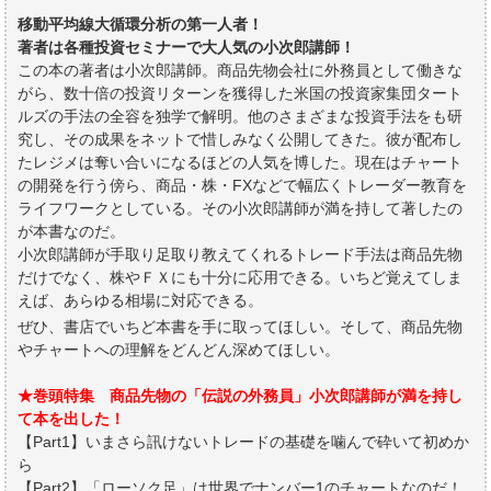
移動平均線大循環分析の第一人者！
著者は各種投資セミナーで大人気の小次郎講師！
この本の著者は小次郎講師。商品先物会社に外務員として働きな
がら、数十倍の投資リターンを獲得した米国の投資家集団タート
ルズの手法の全容を独学で解明。他のさまざまな投資手法をも研
究し、その成果をネットで惜しみなく公開してきた。彼が配布し
たレジメは奪い合いになるほどの人気を博した。現在はチャート
の開発を行う傍ら、商品・株・FXなどで幅広くトレーダー教育を
ライフワークとしている。その小次郎講師が満を持して著したの
が本書なのだ。
小次郎講師が手取り足取り教えてくれるトレード手法は商品先物
だけでなく、株やＦＸにも十分に応用できる。いちど覚えてしま
えば、あらゆる相場に対応できる。
ぜひ、書店でいちど本書を手に取ってほしい。そして、商品先物
やチャートへの理解をどんどん深めてほしい。
★巻頭特集 商品先物の「伝説の外務員」小次郎講師が満を持し
て本を出した！
【Part1】いまさら訊けないトレードの基礎を噛んで砕いて初めか
ら
【Part2】「ローソク足」は世界でナンバー1のチャートなのだ！