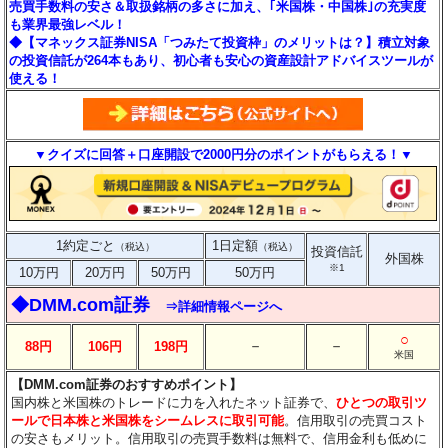
売買手数料の安さ＆取扱銘柄の多さに加え、｢米国株・中国株｣の充実度
も業界最強レベル！
◆【マネックス証券NISA「つみたて投資枠」のメリットは？】積立対象
の投資信託が264本もあり、初心者も安心の資産設計アドバイスツールが
使える！
▼クイズに回答＋口座開設で2000円分のポイントがもらえる！▼
1約定ごと
1日定額
（税込）
（税込）
投資信託
外国株
※1
10万円
20万円
50万円
50万円
◆DMM.com証券
⇒詳細情報ページへ
○
－
－
88円
106円
198円
米国
【DMM.com証券のおすすめポイント】
国内株と米国株のトレードに力を入れたネット証券で、
ひとつの取引ツ
ールで日本株と米国株をシームレスに取引可能
。信用取引の売買コスト
の安さもメリット。信用取引の売買手数料は無料で、信用金利も低めに