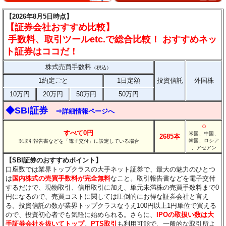
【2026年8月5日時点】
【証券会社おすすめ比較】
手数料、取引ツールetc.で総合比較！ おすすめネッ
ト証券はココだ！
株式売買手数料
（税込）
1約定ごと
1日定額
投資信託
外国株
10万円
20万円
50万円
50万円
◆SBI証券
⇒詳細情報ページへ
○
すべて0円
米国、中国、
2685本
韓国、ロシア
※取引報告書などを「電子交付」に設定している場合
、アセアン
【SBI証券のおすすめポイント】
口座数では業界トップクラスの大手ネット証券で、最大の魅力のひとつ
は
国内株式の売買手数料が完全無料
なこと。取引報告書などを電子交付
するだけで、現物取引、信用取引に加え、単元未満株の売買手数料まで0
円になるので、売買コストに関しては圧倒的にお得な証券会社と言え
る。投資信託の数が業界トップクラスなうえ100円以上1円単位で買える
ので、投資初心者でも気軽に始められる。さらに、
IPOの取扱い数は大
手証券会社を抜いてトップ
。
PTS取引
も利用可能で、一般的な取引所よ