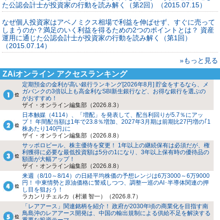
た公認会計士が投資家の行動を読み解く（第2回）（2015.07.15）
なぜ個人投資家はアベノミクス相場で利益を伸ばせず、すぐに売って
しまうのか？満足のいく利益を得るための2つのポイントとは？ 資産
運用に通じた公認会計士が投資家の行動を読み解く（第1回）
（2015.07.14）
»もっと見る
ZAiオンライン アクセスランキング
定期預金の金利が高い銀行ランキング[2026年8月] 貯金をするなら、メ
ガバンクの3倍以上も高金利なSBI新生銀行など、お得な銀行を選ぶの
がおすすめ！
ザイ・オンライン編集部（2026.8.3）
日本触媒（4114）、「増配」を発表して、配当利回りが5.7％にアッ
プ！ 年間配当額は1年で23.8％増加、2027年3月期は前期比27円増の｢1
株あたり140円｣に
ザイ・オンライン編集部（2026.8.8）
サッポロビール、株主優待を変更！ 1年以上の継続保有は必須だが、権
利獲得に必要な最低投資額は5分の1になり、3年以上保有時の優待品の
額面が大幅アップ！
ザイ・オンライン編集部（2026.8.8）
来週（8/10～8/14）の日経平均株価の予想レンジは6万3000～6万9000
円！ 中東情勢と原油価格に警戒しつつ、調整一巡のAI･半導体関連の押
し目を狙おう！
ラカンリチェルカ（村瀬 智一）（2026.8.7）
「レアアース」関連銘柄を紹介！ 政府が2030年頃の商業化を目指す南
鳥島沖のレアアース開発は、中国の輸出規制による供給不足を解決する
重要な投資テーマ