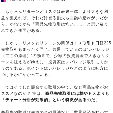
もちろんリターンとリスクは表裏一体。より大きな利
益を狙えれば、それだけ被る損失も巨額の恐れが。だか
ら、かねてから「商品先物取引は怖い……」と思い込ま
れてきた側面がある。
しかし、リスクとリターンの関係はＦＸ取引も日経225
先物取引もまったく同じ。共通しているのは“レバレッジ
（てこの原理）”の効果で、少額の投資資金で大きなリタ
ーンを狙えるがゆえに、投資家はレバレッジ取引に向か
うのである。ポイントはレバレッジをどのように味方に
つけるかにかかっている。
ではそうした競合する取引の中で、なぜ商品先物がお
ススメなのか？ 実は、
商品先物取引には株やＦＸよりも
「チャート分析が効果的」という特徴がある
のだ。
商品先物取引は先述の金や原油など、世界経済を動かす