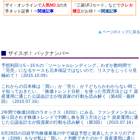
ザイ・オンラインで
人気NO.1
の大
「三菱UFJカード」などで
クレカ
手ネット証券！
⇒
関連記事
積立
がお得！
⇒
関連記事
ページのトップに戻る
ザイスポ！ バックナンバー
予想利回り5～15％の「ソーシャルレンディング」わずか数時間で
「完売」になるケースも元本保証ではないので、リスクをじっくり見
極めて！（2015.10.09）
これからの日本株は「買い」か「売り」か？どちらかわからない時こ
そ知っておきたい、「株価トレンド分析」を使った売買方法とは？ 資
産運用に通じた公認会計士が投資家の行動を読み解く（第4回・最終
回）（2015.07.16）
2年間で株価10倍のラオックス（8202）にみる、ファンダメンタルに
振り回されず株価トレンドで判断し株を買う方法とは？ 資産運用に通
じた公認会計士が投資家の行動を読み解く（第3回）（2015.07.16）
6月29日の日経平均株価暴落の中で減益予想と発表したクスリのアオ
キ（3398）をなぜ私は「買い」と判断できたのか？ 資産運用に通じ