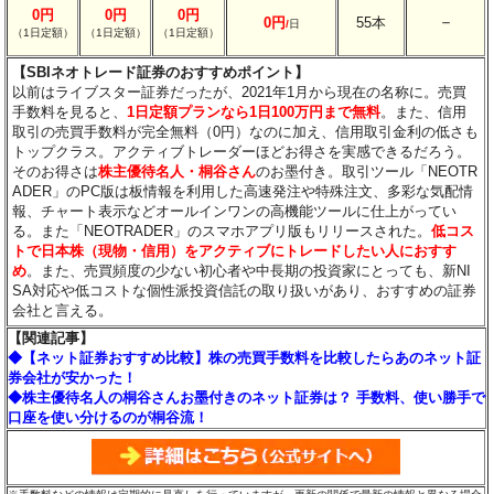
0円
0円
0円
－
0円
55本
/
日
（1日定額）
（1日定額）
（1日定額）
【SBIネオトレード証券のおすすめポイント】
以前はライブスター証券だったが、2021年1月から現在の名称に。売買
手数料を見ると、
1日定額プランなら1日100万円まで無料
。また、信用
取引の売買手数料が完全無料（0円）なのに加え、信用取引金利の低さも
トップクラス。アクティブトレーダーほどお得さを実感できるだろう。
そのお得さは
株主優待名人・桐谷さん
のお墨付き。取引ツール「NEOTR
ADER」のPC版は板情報を利用した高速発注や特殊注文、多彩な気配情
報、チャート表示などオールインワンの高機能ツールに仕上がってい
る。また「NEOTRADER」のスマホアプリ版もリリースされた。
低コス
トで日本株（現物・信用）をアクティブにトレードしたい人におすす
め
。また、売買頻度の少ない初心者や中長期の投資家にとっても、新NI
SA対応や低コストな個性派投資信託の取り扱いがあり、おすすめの証券
会社と言える。
【関連記事】
◆【ネット証券おすすめ比較】株の売買手数料を比較したらあのネット証
券会社が安かった！
◆株主優待名人の桐谷さんお墨付きのネット証券は？ 手数料、使い勝手で
口座を使い分けるのが桐谷流！