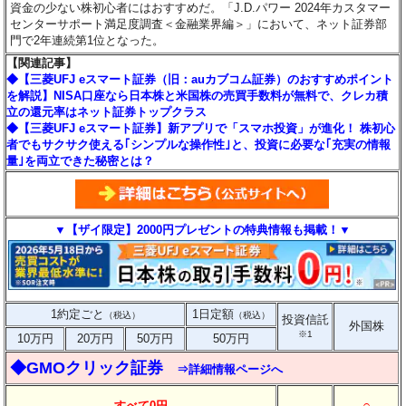
資金の少ない株初心者にはおすすめだ。「J.D.パワー 2024年カスタマー
センターサポート満足度調査＜金融業界編＞」において、ネット証券部
門で2年連続第1位となった。
【関連記事】
◆【三菱UFJ eスマート証券（旧：auカブコム証券）のおすすめポイント
を解説】NISA口座なら日本株と米国株の売買手数料が無料で、クレカ積
立の還元率はネット証券トップクラス
◆【三菱UFJ eスマート証券】新アプリで「スマホ投資」が進化！ 株初心
者でもサクサク使える｢シンプルな操作性｣と、投資に必要な｢充実の情報
量｣を両立できた秘密とは？
▼【ザイ限定】2000円プレゼントの特典情報も掲載！▼
1約定ごと
1日定額
（税込）
（税込）
投資信託
外国株
※1
10万円
20万円
50万円
50万円
◆GMOクリック証券
⇒詳細情報ページへ
○
すべて0円