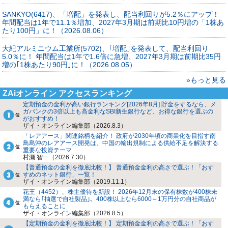
SANKYO(6417)、「増配」を発表し、配当利回りが5.2％にアップ！
年間配当は1年で11.1％増加、2027年3月期は前期比10円増の「1株あ
たり100円」に！（2026.08.06）
大紀アルミニウム工業所(5702)、｢増配｣を発表して、配当利回り
5.0％に！ 年間配当は1年で1.6倍に急増、2027年3月期は前期比35円
増の｢1株あたり90円｣に！（2026.08.05）
»もっと見る
ZAiオンライン アクセスランキング
定期預金の金利が高い銀行ランキング[2026年8月] 貯金をするなら、メ
ガバンクの3倍以上も高金利なSBI新生銀行など、お得な銀行を選ぶの
がおすすめ！
ザイ・オンライン編集部（2026.8.3）
「レアアース」関連銘柄を紹介！ 政府が2030年頃の商業化を目指す南
鳥島沖のレアアース開発は、中国の輸出規制による供給不足を解決する
重要な投資テーマ
村瀬 智一（2026.7.30）
【普通預金の金利を徹底比較！】 普通預金金利の高さで選ぶ！「おす
すめのネット銀行」一覧！
ザイ・オンライン編集部（2019.11.1）
花王（4452）、株主優待を新設！ 2026年12月末の保有株数が400株未
満なら｢抽選で自社製品｣、400株以上なら6000～1万円分の自社商品が
もらえることに
ザイ・オンライン編集部（2026.8.5）
【定期預金の金利を徹底比較！】 定期預金金利の高さで選ぶ！「おす