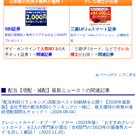
日本株の売買手数料が無料！
クレカ積立がお得
SBI証券
三菱UFJ eスマート証券
新規口座開設＋条件クリアでもれなく2000円
取引ツール「kabuステーション」が機能充
プレゼント！
実
ザイ・オンラインで
人気NO.1
の大
「三菱UFJカード」などで
クレカ
手ネット証券！
⇒
関連記事
積立
がお得！
⇒
関連記事
ページのトップに戻る
配当【増配・減配】最新ニュース！の関連記事
｢配当利回りランキング｣高配当ベスト50銘柄を公開！【2026年最新
版】会社予想の配当利回りランキングと一緒に、株主優待の有無や連
続増配期間もチェック！（2026.08.04）
クレジットカード・オブ・ザ・イヤー（2023年版）「おすすめクレジ
ットカード」を2人の専門家が選出！全8部門の“2023年の最優秀カー
ド”を詳しく解説！（2023.11.25）