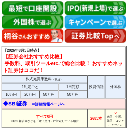
【2026年8月5日時点】
【証券会社おすすめ比較】
手数料、取引ツールetc.で総合比較！ おすすめネッ
ト証券はココだ！
株式売買手数料
（税込）
1約定ごと
1日定額
投資信託
外国株
10万円
20万円
50万円
50万円
◆SBI証券
⇒詳細情報ページへ
○
すべて0円
米国、中国、
2685本
韓国、ロシア
※取引報告書などを「電子交付」に設定している場合
、アセアン