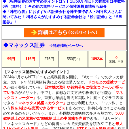
◆【松井証券のおすすめポイントは？】1日50万円以下の株取引は手数料
0円（無料）！ その他の無料サービスと個性派投資情報も紹介
◆「株初心者」におすすめの証券会社を株主優待名人・桐谷広人さんに
聞いてみた！ 桐谷さんがおすすめする証券会社は「松井証券」と「SBI
証券」！
◆マネックス証券
⇒詳細情報ページへ
○
99円
115円
275円
550円
1892本
/日
米国、中国
【マネックス証券のおすすめポイント】
2024年1月からNTTドコモと業務提携を開始。「dカード」でのクレカ積
立、dカード年間利用額特典による投信購入など、
ドコモとの提携サービ
ス
が続々登場している。
日本株の取引や銘柄分析に役立つツールが揃っ
ている
のがメリット。中でも、多彩な注文方法や板発注が可能な
「マネ
ックストレーダー」
や、重要な業績を過去10期以上に渡ってグラフ表示
できる
「マネックス銘柄スカウター」
はぜひ利用したい。「ワン株」と
いう
株を1株から売買できるサービス
もあるので、株初心者はそこから始
めてみるのもいいだろう。また、外国株の銘柄数の多さも魅力で、
5000
銘柄以上の米国株や2700銘柄以上の中国株を売買
できる。「dカード」
「マネックスカード」などの提携クレカで投資信託を積み立てると
最大
3.1％のポイント還元
。なお、2023年10月に
NTTドコモと業務提携
を発表