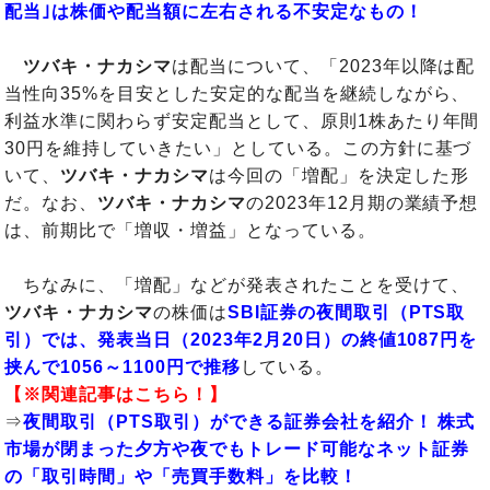
配当｣は株価や配当額に左右される不安定なもの！
ツバキ・ナカシマ
は配当について、「2023年以降は配
当性向35%を目安とした安定的な配当を継続しながら、
利益水準に関わらず安定配当として、原則1株あたり年間
30円を維持していきたい」としている。この方針に基づ
いて、
ツバキ・ナカシマ
は今回の「増配」を決定した形
だ。なお、
ツバキ・ナカシマ
の2023年12月期の業績予想
は、前期比で「増収・増益」となっている。
ちなみに、「増配」などが発表されたことを受けて、
ツバキ・ナカシマ
の株価は
SBI証券の夜間取引（PTS取
引）では、発表当日（2023年2月20日）の終値1087円を
挟んで1056～1100円で推移
している。
【※関連記事はこちら！】
⇒
夜間取引（PTS取引）ができる証券会社を紹介！ 株式
市場が閉まった夕方や夜でもトレード可能なネット証券
の「取引時間」や「売買手数料」を比較！