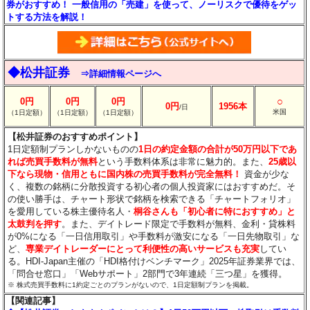
券がおすすめ！ 一般信用の「売建」を使って、ノーリスクで優待をゲッ
トする方法を解説！
◆松井証券
⇒詳細情報ページへ
○
0円
0円
0円
0円
1956本
/日
米国
（1日定額）
（1日定額）
（1日定額）
【松井証券のおすすめポイント】
1日定額制プランしかないものの
1日の約定金額の合計が50万円以下であ
れば売買手数料が無料
という手数料体系は非常に魅力的。また、
25歳以
下なら現物・信用ともに国内株の売買手数料が完全無料！
資金が少な
く、複数の銘柄に分散投資する初心者の個人投資家にはおすすめだ。そ
の使い勝手は、チャート形状で銘柄を検索できる「チャートフォリオ」
を愛用している株主優待名人・
桐谷さんも「初心者に特におすすめ」と
太鼓判を押す
。また、デイトレード限定で手数料が無料、金利・貸株料
が0%になる「一日信用取引」や手数料が激安になる「一日先物取引」な
ど、
専業デイトレーダーにとって利便性の高いサービスも充実
してい
る。HDI-Japan主催の「HDI格付けベンチマーク」2025年証券業界では、
「問合せ窓口」「Webサポート」2部門で3年連続「三つ星」を獲得。
※ 株式売買手数料に1約定ごとのプランがないので、1日定額制プランを掲載。
【関連記事】