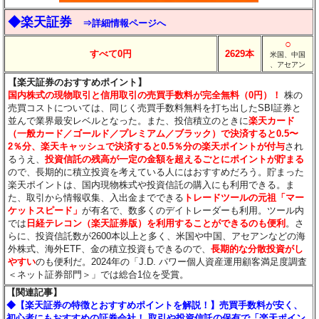
◆楽天証券
⇒詳細情報ページへ
○
すべて0円
2629本
米国、中国
、アセアン
【楽天証券のおすすめポイント】
国内株式の現物取引と信用取引の売買手数料が完全無料（0円）！
株の
売買コストについては、同じく売買手数料無料を打ち出したSBI証券と
並んで業界最安レベルとなった。また、投信積立のときに
楽天カード
（一般カード／ゴールド／プレミアム／ブラック）で決済すると0.5〜
2％分
、楽天キャッシュで決済すると0.5％分
の楽天ポイントが付与
され
るうえ、
投資信託の残高が一定の金額を超えるごとにポイントが貯まる
ので、長期的に積立投資を考えている人にはおすすめだろう。貯まった
楽天ポイントは、国内現物株式や投資信託の購入にも利用できる。ま
た、取引から情報収集、入出金までできる
トレードツールの元祖「マー
ケットスピード」
が有名で、数多くのデイトレーダーも利用。ツール内
では
日経テレコン（楽天証券版）を利用することができるのも便利
。さ
らに、投資信託数が2600本以上と多く、米国や中国、アセアンなどの海
外株式、海外ETF、金の積立投資もできるので、
長期的な分散投資がし
やすい
のも便利だ。2024年の「J.D. パワー個人資産運用顧客満足度調査
＜ネット証券部門＞」では総合1位を受賞。
【関連記事】
◆【楽天証券の特徴とおすすめポイントを解説！】売買手数料が安く、
初心者にもおすすめの証券会社！ 取引や投資信託の保有で「楽天ポイン