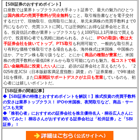
【SBI証券のおすすめポイント】
口座数では業界トップクラスの大手ネット証券で、最大の魅力のひとつ
は
国内株式の売買手数料が完全無料
なこと。取引報告書などを電子交付
するだけで、現物取引、信用取引に加え、単元未満株の売買手数料まで0
円になるので、売買コストに関しては圧倒的にお得な証券会社と言え
る。投資信託の数が業界トップクラスなうえ100円以上1円単位で買える
ので、投資初心者でも気軽に始められる。さらに、
IPOの取扱い数は大
手証券会社を抜いてトップ
。
PTS取引
も利用可能で、一般的な取引所よ
り有利な価格で株取引できる場合もある。海外株式は米国株、中国株の
ほか、アセアン株も取り扱うなど、とにかく
商品の種類が豊富
だ。米国
株の売買手数料が最低0米ドルから取引可能になのも魅力。
低コストで幅
広い金融商品に投資したい人
には、必須の証券会社と言えるだろう。「2
025年度JCSI（日本版顧客満足度指数）調査」の「証券業種」で9年連続
1位を獲得。また
口座開設サポートデスクが土日も営業
しているのも、初
心者には嬉しいポイントだ。
【SBI証券の関連記事】
◆【SBI証券の特徴とおすすめポイントを解説！】株式投資の売買手数料
の安さは業界トップクラス！ IPOや米国株、夜間取引など、商品・サー
ビスも充実
◆「株初心者」におすすめの証券会社を株主優待名人・桐谷広人さんに
聞いてみた！ 桐谷さんがおすすめする証券会社は「松井証券」と「SBI
証券」！