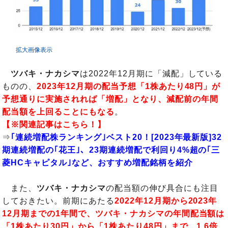
拡大画像表示
ツバキ・ナカシマ
は2022年12月期に「減配」している
ものの、
2023年12月期の配当予想「1株あたり48円」が
予想通りに実施されれば「増配」となり、減配前の年間
配当額を上回ることにもなる
。
【※関連記事はこちら！】
⇒
｢連続増配株ランキング｣ベスト20！[2023年最新版]32
期連続増配の｢花王｣、23期連続増配で利回り4%超の｢三
菱HCキャピタル｣など、おすすめ増配銘柄を紹介
また、
ツバキ・ナカシマ
の配当額の伸び具合にも注目
しておきたい。前期にあたる
2022年12月期から2023年
12月期までの1年間で、ツバキ・ナカシマの年間配当額は
「1株あたり30円」から「1株あたり48円」
まで、1.6倍