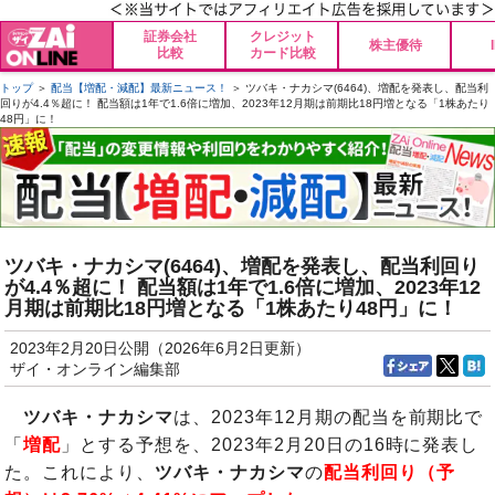
証券会社
クレジット
株主優待
比較
カード比較
トップ
＞
配当【増配・減配】最新ニュース！
＞ ツバキ・ナカシマ(6464)、増配を発表し、配当利
回りが4.4％超に！ 配当額は1年で1.6倍に増加、2023年12月期は前期比18円増となる「1株あたり
48円」に！
ツバキ・ナカシマ(6464)、増配を発表し、配当利回り
が4.4％超に！ 配当額は1年で1.6倍に増加、2023年12
月期は前期比18円増となる「1株あたり48円」に！
2023年2月20日公開（2026年6月2日更新）
ザイ・オンライン編集部
ツバキ・ナカシマ
は、2023年12月期の配当を前期比で
「
増配
」とする予想を、2023年2月20日の16時に発表し
た。これにより、
ツバキ・ナカシマ
の
配当利回り（予