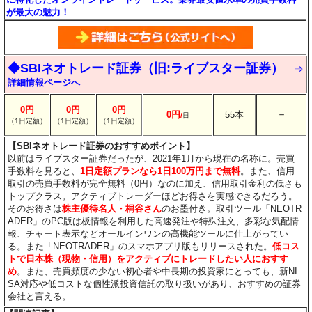
が最大の魅力！
◆SBIネオトレード証券（旧:ライブスター証券）
⇒
詳細情報ページへ
0円
0円
0円
－
0円
55本
/
日
（1日定額）
（1日定額）
（1日定額）
【SBIネオトレード証券のおすすめポイント】
以前はライブスター証券だったが、2021年1月から現在の名称に。売買
手数料を見ると、
1日定額プランなら1日100万円まで無料
。また、信用
取引の売買手数料が完全無料（0円）なのに加え、信用取引金利の低さも
トップクラス。アクティブトレーダーほどお得さを実感できるだろう。
そのお得さは
株主優待名人・桐谷さん
のお墨付き。取引ツール「NEOTR
ADER」のPC版は板情報を利用した高速発注や特殊注文、多彩な気配情
報、チャート表示などオールインワンの高機能ツールに仕上がってい
る。また「NEOTRADER」のスマホアプリ版もリリースされた。
低コス
トで日本株（現物・信用）をアクティブにトレードしたい人におすす
め
。また、売買頻度の少ない初心者や中長期の投資家にとっても、新NI
SA対応や低コストな個性派投資信託の取り扱いがあり、おすすめの証券
会社と言える。