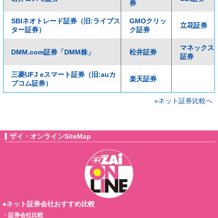
券
SBIネオトレード証券（旧:ライブス
GMOクリッ
立花証券
ター証券）
ク証券
マネックス
DMM.com証券「DMM株」
松井証券
証券
三菱UFJ eスマート証券（旧:auカ
楽天証券
ブコム証券）
»ネット証券比較へ
ザイ・オンラインSiteMap
●ネット証券会社おすすめ比較
・
証券会社比較