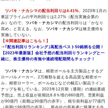
ツバキ・ナカシマの配当利回りは4.41%
。2023年1月の
東証プライムの平均利回りは2.27%（配当実施企業の
み）なので、
ツバキ・ナカシマ
の配当利回りは「かなり
高め」と言える。なお、
ツバキ・ナカシマ
は株主優待を
実施していない。
【※関連記事はこちら！】
⇒
｢配当利回りランキング｣高配当ベスト50銘柄を公開！
【2023年最新版】会社予想の配当利回りランキングと一
緒に、株主優待の有無や連続増配期間もチェック！
ツバキ・ナカシマ
は、精密ボールを主力製品とするグ
ローバルメーカー。2万種類を超える高品質な精密ボー
ル、精密ローラー、ボールねじなどの幅広い製品ライン
ナップを有している。2023年12月期（通期）の連結業績
予想は、売上収益が前期比8.8％増の860億円、営業利益
が90億円（前期は90億円の赤字）、税引前利益が77億円
（前期は96億円の赤字）、親会社の所有者に帰属する当