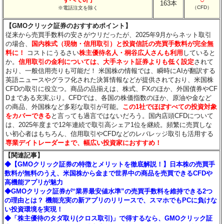
163本
（CFD）
※電話注文を除く
【GMOクリック証券のおすすめポイント】
従来から売買手数料の安さがウリだったが、2025年9月からネット取引
の場合、
国内株式（現物・信用取引）と投資信託の売買手数料が完全無
料に！
コストにうるさい
株主優待名人・桐谷広人さんも利用
していると
か。
信用取引の金利については、大手ネット証券よりも低く設定
されて
おり、一般信用売りも可能だ！ 米国株の情報では、瞬時にAIが翻訳する
英語ニュースやグラフ化された決算情報などが提供されており、米国株
CFDの取引に役立つ。商品の品揃えは、株式、FXのほか、外国債券やCF
Dまである充実ぶり。CFDでは、各国の株価指数のほか、原油や金など
の商品、外国株など多彩な取引が可能。
この1社でほぼすべての投資対象
をカバーできる
と言っても過言ではないだろう。国内店頭CFDについて
は、2025年度まで12年連続で取引高シェア1位を継続。頻繁に売買しな
い初心者はもちろん、信用取引やCFDなどのレバレッジ取引も活用する
専業デイトレーダーまで、幅広い投資家におすすめ！
【関連記事】
◆【GMOクリック証券の特徴とメリットを徹底解説！】日本株の売買手
数料が無料のうえ、米国株から金まで世界中の商品を売買できるCFDや
高機能アプリが魅力
◆GMOクリック証券が“業界最安値水準”の売買手数料を維持できる2つ
の理由とは？ 機能充実の新アプリのリリースで、スマホでもPCに負けな
い投資環境を実現！
◆「株主優待のタダ取り(クロス取引)」で得するなら、GMOクリック証