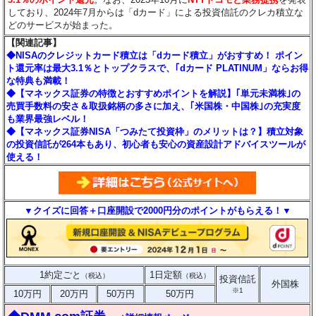
しており、2024年7月からは「dカード」による投資信託のクレカ積立な
どのサービスが始まった。
【関連記事】
◆NISAのクレジットカード積立は「dカード積立」がおすすめ！ ポイン
ト還元率は最大3.1％とトップクラスで、｢dカード PLATINUM」ならお得
な特典も満載！
◆【マネックス証券の特徴とおすすめポイントを解説】｢単元未満株｣の
売買手数料の安さ＆取扱銘柄の多さに加え、｢米国株・中国株｣の充実度
も業界最強レベル！
◆【マネックス証券NISA「つみたて投資枠」のメリットは？】積立対象
の投資信託が264本もあり、初心者も安心の資産設計アドバイスツールが
使える！
▼クイズに回答＋口座開設で2000円分のポイントがもらえる！▼
1約定ごと
1日定額
（税込）
（税込）
投資信託
外国株
※1
10万円
20万円
50万円
50万円