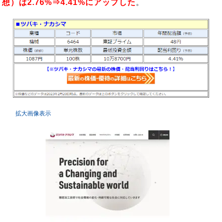
想）は2.76%⇒4.41%にアップした
。
拡大画像表示