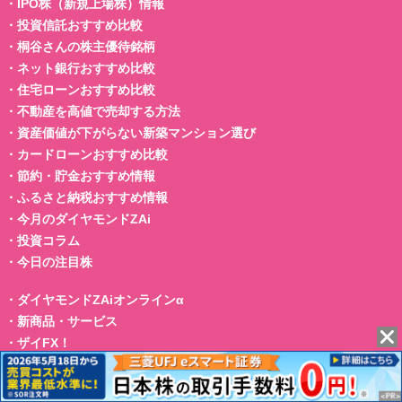
・
IPO株（新規上場株）情報
・
投資信託おすすめ比較
・
桐谷さんの株主優待銘柄
・
ネット銀行おすすめ比較
・
住宅ローンおすすめ比較
・
不動産を高値で売却する方法
・
資産価値が下がらない新築マンション選び
・
カードローンおすすめ比較
・
節約・貯金おすすめ情報
・
ふるさと納税おすすめ情報
・
今月のダイヤモンドZAi
・
投資コラム
・
今日の注目株
・
ダイヤモンドZAiオンラインα
・
新商品・サービス
・
ザイFX！