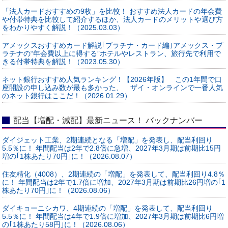
「法人カードおすすめの9枚」を比較！ おすすめ法人カードの年会費
や付帯特典を比較して紹介するほか、法人カードのメリットや選び方
をわかりやすく解説！（2025.03.03）
アメックスおすすめカード解説｢プラチナ・カード編｣アメックス・プ
ラチナの“年会費以上に得する”ホテルやレストラン、旅行先で利用で
きる付帯特典を解説！（2023.05.30）
ネット銀行おすすめ人気ランキング！【2026年版】 この1年間で口
座開設の申し込み数が最も多かった、 ザイ・オンラインで一番人気
のネット銀行はここだ！（2026.01.29）
配当【増配・減配】最新ニュース！ バックナンバー
ダイジェット工業、2期連続となる「増配」を発表し、配当利回り
5.5％に！ 年間配当は2年で2.8倍に急増、2027年3月期は前期比15円
増の｢1株あたり70円｣に！（2026.08.07）
住友精化（4008）、2期連続の「増配」を発表して、配当利回り4.8％
に！ 年間配当は2年で1.7倍に増加、2027年3月期は前期比26円増の｢1
株あたり70円｣に！（2026.08.06）
ダイキョーニシカワ、4期連続の「増配」を発表して、配当利回り
5.5％に！ 年間配当は4年で1.9倍に増加、2027年3月期は前期比6円増
の｢1株あたり58円｣に！（2026.08.06）