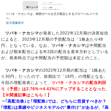
ツバキ・ナカシマは、精密ボールを主力製品とするグローバルメーカ
ー。
拡大画像表示
ツバキ・ナカシマ
が発表した2022年12月期の決算短信
によると、2023年12月期の予想配当は「1株あたり48
円」となっている。なお、
ツバキ・ナカシマ
は中間配当
および期末配当による年2回の配当を基本方針としている
が、発表時点では中間配当の予想額は未定とのこと。
ツバキ・ナカシマ
の2022年12月期の配当は「1株あた
り30円」だったので、前期比で「18円」の増配となる。
今回の増配発表によって、
ツバキ・ナカシマの配当利回
り（予想）は2.76%⇒4.41%にアップすることとなった
。
【※関連記事はこちら！】
⇒
｢高配当株｣と｢増配株｣では、どちらに投資すべきか？
｢増配｣は業績やビジネスモデルの“裏付け”があるが、｢高