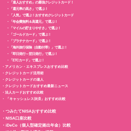
・
「達人おすすめ」の最強クレジットカード！
・
「還元率の高さ」で選ぶ！
・
「人気」で選ぶ！おすすめクレジットカード
・
「年会費無料＆高還元」で選ぶ！
・
「マイルの貯まりやすさ」で選ぶ！
・
「ゴールドカード」で選ぶ！
・
「プラチナカード」で選ぶ！
・
「海外旅行保険（自動付帯）」で選ぶ！
・
「即日発行～翌日発行」で選ぶ！
・
「ETCカード」で選ぶ！
・
アメリカン・エキスプレスおすすめ比較
・
クレジットカード活用術
・
クレジットカードの達人
・
クレジットカードおすすめ最新ニュース
・
法人カードおすすめ比較
・
「キャッシュレス決済」おすすめ比較
・
つみたてNISAおすすめ比較
・
NISA口座比較
・
iDeCo（個人型確定拠出年金）比較