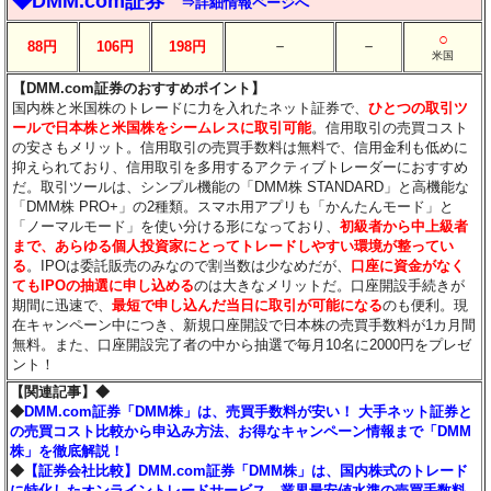
◆DMM.com証券
⇒詳細情報ページへ
○
－
－
88円
106円
198円
米国
【DMM.com証券のおすすめポイント】
国内株と米国株のトレードに力を入れたネット証券で、
ひとつの取引ツ
ールで日本株と米国株をシームレスに取引可能
。信用取引の売買コスト
の安さもメリット。信用取引の売買手数料は無料で、信用金利も低めに
抑えられており、信用取引を多用するアクティブトレーダーにおすすめ
だ。取引ツールは、シンプル機能の「DMM株 STANDARD」と高機能な
「DMM株 PRO+」の2種類。スマホ用アプリも「かんたんモード」と
「ノーマルモード」を使い分ける形になっており、
初級者から中上級者
まで、あらゆる個人投資家にとってトレードしやすい環境が整ってい
る
。IPOは委託販売のみなので割当数は少なめだが、
口座に資金がなく
てもIPOの抽選に申し込める
のは大きなメリットだ。口座開設手続きが
期間に迅速で、
最短で申し込んだ当日に取引が可能になる
のも便利。現
在キャンペーン中につき、新規口座開設で日本株の売買手数料が1カ月間
無料。また、口座開設完了者の中から抽選で毎月10名に2000円をプレゼ
ント！
【関連記事】◆
◆
DMM.com証券「DMM株」は、売買手数料が安い！ 大手ネット証券と
の売買コスト比較から申込み方法、お得なキャンペーン情報まで「DMM
株」を徹底解説！
◆
【証券会社比較】DMM.com証券「DMM株」は、国内株式のトレード
に特化したオンライントレードサービス。業界最安値水準の売買手数料