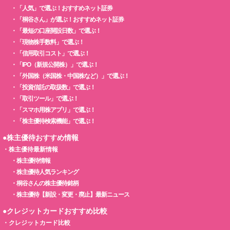
・
「人気」で選ぶ！おすすめネット証券
・
「桐谷さん」が選ぶ！おすすめネット証券
・
「最短の口座開設日数」で選ぶ！
・
「現物株手数料」で選ぶ！
・
「信用取引コスト」で選ぶ！
・
「IPO（新規公開株）」で選ぶ！
・
「外国株（米国株・中国株など）」で選ぶ！
・
「投資信託の取扱数」で選ぶ！
・
「取引ツール」で選ぶ！
・
「スマホ用株アプリ」で選ぶ！
・
「株主優待検索機能」で選ぶ！
●株主優待おすすめ情報
・
株主優待最新情報
・
株主優待情報
・
株主優待人気ランキング
・
桐谷さんの株主優待銘柄
・
株主優待【新設・変更・廃止】最新ニュース
●クレジットカードおすすめ比較
・
クレジットカード比較