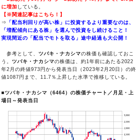
に増加
している。
【※関連記事はこちら！】
⇒
「配当利回りが高い株」に投資するより重要なのは、
「増配傾向にある株」を選んで投資をし続けること！
実現間近の「配当でモトを取る」途中経過も大公開！
参考として、
ツバキ・ナカシマ
の株価も確認しておこ
う。
ツバキ・ナカシマ
の株価は、約1年前にあたる2022
年2月の終値973円から発表当日（2023年2月20日）の終
値1087円まで、11.7％上昇した水準で推移している。
■ツバキ・ナカシマ（6464）の株価チャート／月足・上
場日～発表当日