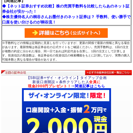
【関連記事】
◆【ネット証券おすすめ比較】株の売買手数料を比較したらあのネット証
券会社が安かった！
◆株主優待名人の桐谷さんお墨付きのネット証券は？ 手数料、使い勝手で
口座を使い分けるのが桐谷流！
※手数料などの情報は定期的に見直しを行っていますが、更新の関係で最新の情報と異なる場合
があります。最新情報は各証券会社の公式サイトをご確認ください。売買手数料は、1回の注文
が複数の約定に分かれた場合、同一日であれば約定代金を合算し、1回の注文として計算しま
す。投資信託の取扱数は、各証券会社の投資信託の検索機能をもとに計測しており、実際の購入
可能本数と異なる場合が場合があります。
【SBI証券×ザイ・オンライン】タイアップ企画
新規口座開設＋条件クリアした人
全員に
現金2000円プレゼント！
⇒
関連記事はこちら