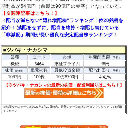
期利益が54億円（前期は90億円の赤字）となっている。
【※関連記事はこちら！】
⇒
配当が減らない“隠れ増配株”ランキング上位20銘柄を
紹介！ 減配をせずに、配当を維持・増配し続けている
「非減配」期間が長い優良な安定配当株ランキング！
■
ツバキ・ナカシマ
業種
コード
市場
年間配当額
（予想）
機械
東証プライム
48円
6464
株価
単元株数
最低投資金額
配当利回り
（終値）
（予想）
1087円
100株
10万8700円
4.41%
【※ツバキ・ナカシマの最新の株価・配当利回りはこちら！】
※株価などのデータは2023年2月20日時点。最新のデータは上のボタンをクリックして確認し
てください。