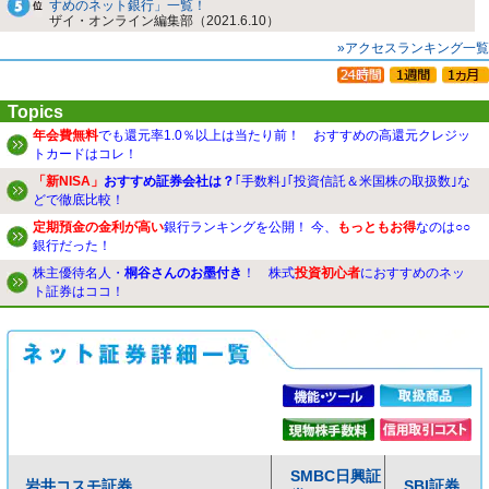
すめのネット銀行」一覧！
ザイ・オンライン編集部（2021.6.10）
»アクセスランキング一覧
Topics
年会費無料
でも還元率1.0％以上は当たり前！ おすすめの高還元クレジッ
トカードはコレ！
「新NISA」
おすすめ証券会社は？
｢手数料｣｢投資信託＆米国株の取扱数｣な
どで徹底比較！
定期預金の金利が高い
銀行ランキングを公開！ 今、
もっともお得
なのは○○
銀行だった！
株主優待名人・
桐谷さんのお墨付き
！ 株式
投資初心者
におすすめのネッ
ト証券はココ！
SMBC日興証
岩井コスモ証券
SBI証券