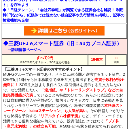
ト」を貯めよう
◆「日経テレコン」「会社四季報」が閲覧できる証券会社を解説！ 利用
料0円ながら、紙媒体では読めない独自記事や先行情報を掲載し、記事の
検索機能も充実
◆三菱UFJ eスマート証券（旧：auカブコム証券）
⇒詳細情報ページへ
○
すべて0円
1848本
米国
※2026年5月18日〜。SOR注文の場合
【三菱UFJ eスマート証券のおすすめポイント】
MUFGグループの一員であり、さらにau経済圏と連携するネット証券。2
026年5月18日から日本株取引でSOR注文を選択すると
売買手数料が完全
無料に！
SOR注文はより条件の良い取引価格を提示する注文方法なの
で、ぜひ活用したい。
「逆指値」や「トレーリングストップ」などの自
動売買機能が充実
していることも特徴のひとつ。あらかじめ設定してお
けば自動的に購入や利益確定、損切りができるので、日中に値動きを見
られないサラリーマン投資家には便利だ。板発注機能装備の
本格派のト
レードツール「kabuステーション」も人気が高い
。その日盛り上がりそ
うな銘柄を予測する
「リアルタイム株価予測」
など、デイトレードでも
活用できる便利な機能を備えている。投資信託だけではなく
「プチ株
（単元未満株）」の積立も可能
。月500円から株を積み立てられるので、