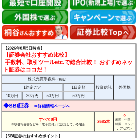
【2026年8月5日時点】
【証券会社おすすめ比較】
手数料、取引ツールetc.で総合比較！ おすすめネッ
ト証券はココだ！
株式売買手数料
（税込）
1約定ごと
1日定額
投資信託
外国株
10万円
20万円
50万円
50万円
◆SBI証券
⇒詳細情報ページへ
○
すべて0円
米国、中国、
2685本
韓国、ロシア
※取引報告書などを「電子交付」に設定している場合
、アセアン
【SBI証券のおすすめポイント】