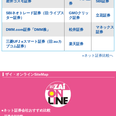
岩井コスモ証券
SBI証券
券
SBIネオトレード証券（旧:ライブス
GMOクリッ
立花証券
ター証券）
ク証券
マネックス
DMM.com証券「DMM株」
松井証券
証券
三菱UFJ eスマート証券（旧:auカ
楽天証券
ブコム証券）
»ネット証券比較へ
ザイ・オンラインSiteMap
●ネット証券会社おすすめ比較