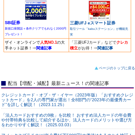
SBI証券
三菱UFJ eスマート証券
新規口座開設＋条件クリアでもれなく2000円
取引ツール「kabuステーション」が機能充
プレゼント！
実
ザイ・オンラインで
人気NO.1
の大
「三菱UFJカード」などで
クレカ
手ネット証券！
⇒
関連記事
積立
がお得！
⇒
関連記事
ページのトップに戻る
配当【増配・減配】最新ニュース！の関連記事
クレジットカード・オブ・ザ・イヤー（2023年版）「おすすめクレジ
ットカード」を2人の専門家が選出！全8部門の“2023年の最優秀カー
ド”を詳しく解説！（2023.11.25）
「法人カードおすすめの9枚」を比較！ おすすめ法人カードの年会費
や付帯特典を比較して紹介するほか、法人カードのメリットや選び方
をわかりやすく解説！（2025.03.03）