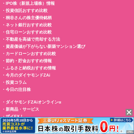
・
IPO株（新規上場株）情報
・
投資信託おすすめ比較
・
桐谷さんの株主優待銘柄
・
ネット銀行おすすめ比較
・
住宅ローンおすすめ比較
・
不動産を高値で売却する方法
・
資産価値が下がらない新築マンション選び
・
カードローンおすすめ比較
・
節約・貯金おすすめ情報
・
ふるさと納税おすすめ情報
・
今月のダイヤモンドZAi
・
投資コラム
・
今日の注目株
・
ダイヤモンドZAiオンラインα
・
新商品・サービス
・
ザイFX！