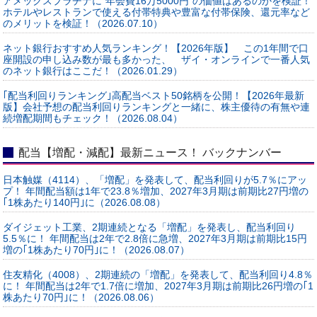
アメックスプラチナに“年会費16万5000円”の価値はあるのかを検証！
ホテルやレストランで使える付帯特典や豊富な付帯保険、還元率など
のメリットを検証！（2026.07.10）
ネット銀行おすすめ人気ランキング！【2026年版】 この1年間で口
座開設の申し込み数が最も多かった、 ザイ・オンラインで一番人気
のネット銀行はここだ！（2026.01.29）
｢配当利回りランキング｣高配当ベスト50銘柄を公開！【2026年最新
版】会社予想の配当利回りランキングと一緒に、株主優待の有無や連
続増配期間もチェック！（2026.08.04）
配当【増配・減配】最新ニュース！ バックナンバー
日本触媒（4114）、「増配」を発表して、配当利回りが5.7％にアッ
プ！ 年間配当額は1年で23.8％増加、2027年3月期は前期比27円増の
｢1株あたり140円｣に（2026.08.08）
ダイジェット工業、2期連続となる「増配」を発表し、配当利回り
5.5％に！ 年間配当は2年で2.8倍に急増、2027年3月期は前期比15円
増の｢1株あたり70円｣に！（2026.08.07）
住友精化（4008）、2期連続の「増配」を発表して、配当利回り4.8％
に！ 年間配当は2年で1.7倍に増加、2027年3月期は前期比26円増の｢1
株あたり70円｣に！（2026.08.06）