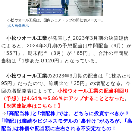
小松ウオール工業は、国内シェアトップの間仕切メーカー。
拡大画像表示
小松ウオール工業
が発表した2023年3月期の決算短信
によると、2024年3月期の予想配当は中間配当（9月）が
「55円」、期末配当（3月）が「65円」、合計の年間配
当額は「1株あたり120円」となっている。
小松ウオール工業
の2023年3月期の配当は「1株あたり
95円」だったので、前期比で「25円」の増配となる。今
回の増配発表によって、
小松ウオール工業の配当利回り
（予想）は4.64％⇒5.86％にアップすることとなった
。
【※関連記事はこちら！】
⇒
｢高配当株｣と｢増配株｣では、どちらに投資すべきか？
｢増配｣は業績やビジネスモデルの“裏付け”があるが、｢高
配当｣は株価や配当額に左右される不安定なもの！