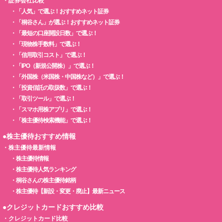
・
証券会社比較
・
「人気」で選ぶ！おすすめネット証券
・
「桐谷さん」が選ぶ！おすすめネット証券
・
「最短の口座開設日数」で選ぶ！
・
「現物株手数料」で選ぶ！
・
「信用取引コスト」で選ぶ！
・
「IPO（新規公開株）」で選ぶ！
・
「外国株（米国株・中国株など）」で選ぶ！
・
「投資信託の取扱数」で選ぶ！
・
「取引ツール」で選ぶ！
・
「スマホ用株アプリ」で選ぶ！
・
「株主優待検索機能」で選ぶ！
●株主優待おすすめ情報
・
株主優待最新情報
・
株主優待情報
・
株主優待人気ランキング
・
桐谷さんの株主優待銘柄
・
株主優待【新設・変更・廃止】最新ニュース
●クレジットカードおすすめ比較
・
クレジットカード比較