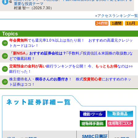
重要な投資テーマ
村瀬 智一（2026.7.30）
»アクセスランキング一覧
Topics
年会費無料
でも還元率1.0％以上は当たり前！ おすすめの高還元クレジッ
トカードはコレ！
「新NISA」
おすすめ証券会社は？
｢手数料｣｢投資信託＆米国株の取扱数｣な
どで徹底比較！
定期預金の金利が高い
銀行ランキングを公開！ 今、
もっともお得
なのは○○
銀行だった！
株主優待名人・
桐谷さんのお墨付き
！ 株式
投資初心者
におすすめのネッ
ト証券はココ！
SMBC日興証