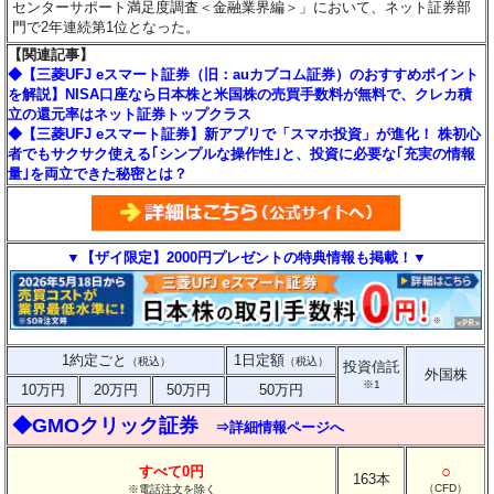
センターサポート満足度調査＜金融業界編＞」において、ネット証券部
門で2年連続第1位となった。
【関連記事】
◆【三菱UFJ eスマート証券（旧：auカブコム証券）のおすすめポイント
を解説】NISA口座なら日本株と米国株の売買手数料が無料で、クレカ積
立の還元率はネット証券トップクラス
◆【三菱UFJ eスマート証券】新アプリで「スマホ投資」が進化！ 株初心
者でもサクサク使える｢シンプルな操作性｣と、投資に必要な｢充実の情報
量｣を両立できた秘密とは？
▼【ザイ限定】2000円プレゼントの特典情報も掲載！▼
1約定ごと
1日定額
（税込）
（税込）
投資信託
外国株
※1
10万円
20万円
50万円
50万円
◆GMOクリック証券
⇒詳細情報ページへ
○
すべて0円
163本
（CFD）
※電話注文を除く