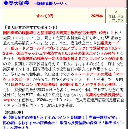
◆楽天証券
⇒詳細情報ページへ
○
すべて0円
2629本
米国、中国
、アセアン
【楽天証券のおすすめポイント】
国内株式の現物取引と信用取引の売買手数料が完全無料（0円）！
株の
売買コストについては、同じく売買手数料無料を打ち出したSBI証券と
並んで業界最安レベルとなった。また、投信積立のときに
楽天カード
（一般カード／ゴールド／プレミアム／ブラック）で決済すると0.5〜
2％分
、楽天キャッシュで決済すると0.5％分
の楽天ポイントが付与
され
るうえ、
投資信託の残高が一定の金額を超えるごとにポイントが貯まる
ので、長期的に積立投資を考えている人にはおすすめだろう。貯まった
楽天ポイントは、国内現物株式や投資信託の購入にも利用できる。ま
た、取引から情報収集、入出金までできる
トレードツールの元祖「マー
ケットスピード」
が有名で、数多くのデイトレーダーも利用。ツール内
では
日経テレコン（楽天証券版）を利用することができるのも便利
。さ
らに、投資信託数が2600本以上と多く、米国や中国、アセアンなどの海
外株式、海外ETF、金の積立投資もできるので、
長期的な分散投資がし
やすい
のも便利だ。2024年の「J.D. パワー個人資産運用顧客満足度調査
＜ネット証券部門＞」では総合1位を受賞。
【関連記事】
◆【楽天証券の特徴とおすすめポイントを解説！】売買手数料が安く、
初心者にもおすすめの証券会社！ 取引や投資信託の保有で「楽天ポイン
ト」を貯めよう