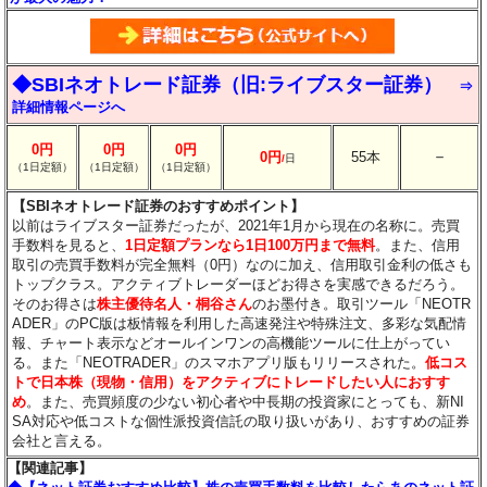
◆SBIネオトレード証券（旧:ライブスター証券）
⇒
詳細情報ページへ
0円
0円
0円
－
0円
55本
/
日
（1日定額）
（1日定額）
（1日定額）
【SBIネオトレード証券のおすすめポイント】
以前はライブスター証券だったが、2021年1月から現在の名称に。売買
手数料を見ると、
1日定額プランなら1日100万円まで無料
。また、信用
取引の売買手数料が完全無料（0円）なのに加え、信用取引金利の低さも
トップクラス。アクティブトレーダーほどお得さを実感できるだろう。
そのお得さは
株主優待名人・桐谷さん
のお墨付き。取引ツール「NEOTR
ADER」のPC版は板情報を利用した高速発注や特殊注文、多彩な気配情
報、チャート表示などオールインワンの高機能ツールに仕上がってい
る。また「NEOTRADER」のスマホアプリ版もリリースされた。
低コス
トで日本株（現物・信用）をアクティブにトレードしたい人におすす
め
。また、売買頻度の少ない初心者や中長期の投資家にとっても、新NI
SA対応や低コストな個性派投資信託の取り扱いがあり、おすすめの証券
会社と言える。
【関連記事】