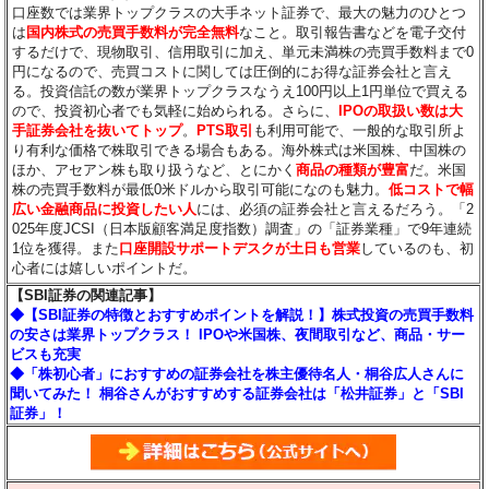
口座数では業界トップクラスの大手ネット証券で、最大の魅力のひとつ
は
国内株式の売買手数料が完全無料
なこと。取引報告書などを電子交付
するだけで、現物取引、信用取引に加え、単元未満株の売買手数料まで0
円になるので、売買コストに関しては圧倒的にお得な証券会社と言え
る。投資信託の数が業界トップクラスなうえ100円以上1円単位で買える
ので、投資初心者でも気軽に始められる。さらに、
IPOの取扱い数は大
手証券会社を抜いてトップ
。
PTS取引
も利用可能で、一般的な取引所よ
り有利な価格で株取引できる場合もある。海外株式は米国株、中国株の
ほか、アセアン株も取り扱うなど、とにかく
商品の種類が豊富
だ。米国
株の売買手数料が最低0米ドルから取引可能になのも魅力。
低コストで幅
広い金融商品に投資したい人
には、必須の証券会社と言えるだろう。「2
025年度JCSI（日本版顧客満足度指数）調査」の「証券業種」で9年連続
1位を獲得。また
口座開設サポートデスクが土日も営業
しているのも、初
心者には嬉しいポイントだ。
【SBI証券の関連記事】
◆【SBI証券の特徴とおすすめポイントを解説！】株式投資の売買手数料
の安さは業界トップクラス！ IPOや米国株、夜間取引など、商品・サー
ビスも充実
◆「株初心者」におすすめの証券会社を株主優待名人・桐谷広人さんに
聞いてみた！ 桐谷さんがおすすめする証券会社は「松井証券」と「SBI
証券」！