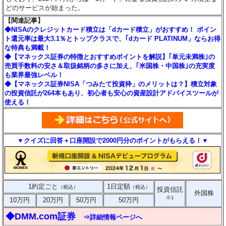
どのサービスが始まった。
【関連記事】
◆NISAのクレジットカード積立は「dカード積立」がおすすめ！ ポイン
ト還元率は最大3.1％とトップクラスで、｢dカード PLATINUM」ならお得
な特典も満載！
◆【マネックス証券の特徴とおすすめポイントを解説】｢単元未満株｣の
売買手数料の安さ＆取扱銘柄の多さに加え、｢米国株・中国株｣の充実度
も業界最強レベル！
◆【マネックス証券NISA「つみたて投資枠」のメリットは？】積立対象
の投資信託が264本もあり、初心者も安心の資産設計アドバイスツールが
使える！
▼クイズに回答＋口座開設で2000円分のポイントがもらえる！▼
1約定ごと
1日定額
（税込）
（税込）
投資信託
外国株
※1
10万円
20万円
50万円
50万円
◆DMM.com証券
⇒詳細情報ページへ