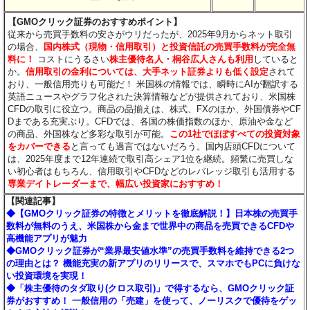
【GMOクリック証券のおすすめポイント】
従来から売買手数料の安さがウリだったが、2025年9月からネット取引
の場合、
国内株式（現物・信用取引）と投資信託の売買手数料が完全無
料に！
コストにうるさい
株主優待名人・桐谷広人さんも利用
していると
か。
信用取引の金利については、大手ネット証券よりも低く設定
されて
おり、一般信用売りも可能だ！ 米国株の情報では、瞬時にAIが翻訳する
英語ニュースやグラフ化された決算情報などが提供されており、米国株
CFDの取引に役立つ。商品の品揃えは、株式、FXのほか、外国債券やCF
Dまである充実ぶり。CFDでは、各国の株価指数のほか、原油や金など
の商品、外国株など多彩な取引が可能。
この1社でほぼすべての投資対象
をカバーできる
と言っても過言ではないだろう。国内店頭CFDについて
は、2025年度まで12年連続で取引高シェア1位を継続。頻繁に売買しな
い初心者はもちろん、信用取引やCFDなどのレバレッジ取引も活用する
専業デイトレーダーまで、幅広い投資家におすすめ！
【関連記事】
◆【GMOクリック証券の特徴とメリットを徹底解説！】日本株の売買手
数料が無料のうえ、米国株から金まで世界中の商品を売買できるCFDや
高機能アプリが魅力
◆GMOクリック証券が“業界最安値水準”の売買手数料を維持できる2つ
の理由とは？ 機能充実の新アプリのリリースで、スマホでもPCに負けな
い投資環境を実現！
◆「株主優待のタダ取り(クロス取引)」で得するなら、GMOクリック証
券がおすすめ！ 一般信用の「売建」を使って、ノーリスクで優待をゲッ