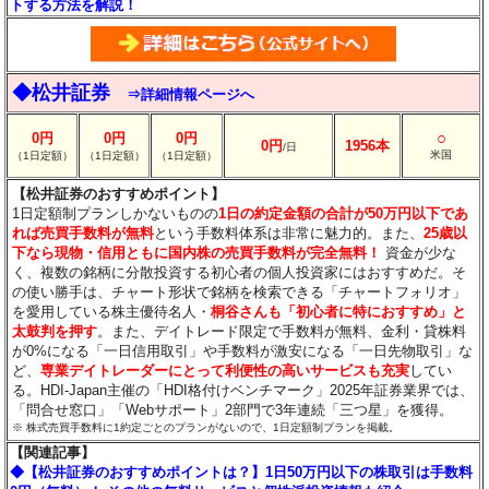
トする方法を解説！
◆松井証券
⇒詳細情報ページへ
○
0円
0円
0円
0円
1956本
/日
米国
（1日定額）
（1日定額）
（1日定額）
【松井証券のおすすめポイント】
1日定額制プランしかないものの
1日の約定金額の合計が50万円以下であ
れば売買手数料が無料
という手数料体系は非常に魅力的。また、
25歳以
下なら現物・信用ともに国内株の売買手数料が完全無料！
資金が少な
く、複数の銘柄に分散投資する初心者の個人投資家にはおすすめだ。そ
の使い勝手は、チャート形状で銘柄を検索できる「チャートフォリオ」
を愛用している株主優待名人・
桐谷さんも「初心者に特におすすめ」と
太鼓判を押す
。また、デイトレード限定で手数料が無料、金利・貸株料
が0%になる「一日信用取引」や手数料が激安になる「一日先物取引」な
ど、
専業デイトレーダーにとって利便性の高いサービスも充実
してい
る。HDI-Japan主催の「HDI格付けベンチマーク」2025年証券業界では、
「問合せ窓口」「Webサポート」2部門で3年連続「三つ星」を獲得。
※ 株式売買手数料に1約定ごとのプランがないので、1日定額制プランを掲載。
【関連記事】
◆【松井証券のおすすめポイントは？】1日50万円以下の株取引は手数料