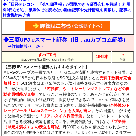
◆「日経テレコン」「会社四季報」が閲覧できる証券会社を解説！ 利用
料0円ながら、紙媒体では読めない独自記事や先行情報を掲載し、記事の
検索機能も充実
◆三菱UFJ eスマート証券（旧：auカブコム証券）
⇒詳細情報ページへ
○
すべて0円
1848本
米国
※2026年5月18日〜。SOR注文の場合
【三菱UFJ eスマート証券のおすすめポイント】
MUFGグループの一員であり、さらにau経済圏と連携するネット証券。2
026年5月18日から日本株取引でSOR注文を選択すると
売買手数料が完全
無料に！
SOR注文はより条件の良い取引価格を提示する注文方法なの
で、ぜひ活用したい。
「逆指値」や「トレーリングストップ」などの自
動売買機能が充実
していることも特徴のひとつ。あらかじめ設定してお
けば自動的に購入や利益確定、損切りができるので、日中に値動きを見
られないサラリーマン投資家には便利だ。板発注機能装備の
本格派のト
レードツール「kabuステーション」も人気が高い
。その日盛り上がりそ
うな銘柄を予測する
「リアルタイム株価予測」
など、デイトレードでも
活用できる便利な機能を備えている。投資信託だけではなく
「プチ株
（単元未満株）」の積立も可能
。月500円から株を積み立てられるので、
資金の少ない株初心者にはおすすめだ。「J.D.パワー 2024年カスタマー