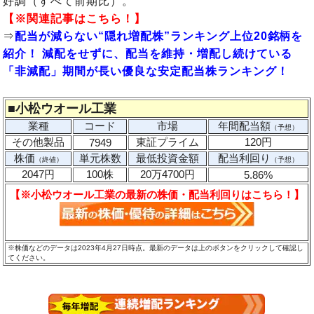
好調（すべて前期比）。
【※関連記事はこちら！】
⇒
配当が減らない“隠れ増配株”ランキング上位20銘柄を
紹介！ 減配をせずに、配当を維持・増配し続けている
「非減配」期間が長い優良な安定配当株ランキング！
■
小松ウオール工業
業種
コード
市場
年間配当額
（予想）
その他製品
東証プライム
120円
7949
株価
単元株数
最低投資金額
配当利回り
（終値）
（予想）
2047円
100株
20万4700円
5.86%
【※小松ウオール工業の最新の株価・配当利回りはこちら！】
※株価などのデータは2023年4月27日時点。最新のデータは上のボタンをクリックして確認し
てください。