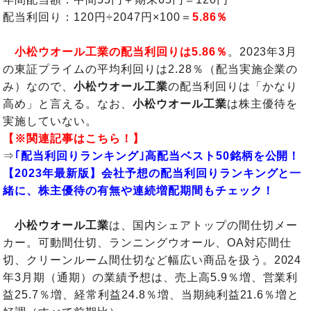
配当利回り：120円÷2047円×100＝
5.86％
小松ウオール工業の配当利回りは5.86％
。2023年3月
の東証プライムの平均利回りは2.28％（配当実施企業の
み）なので、
小松ウオール工業
の配当利回りは「かなり
高め」と言える。なお、
小松ウオール工業
は株主優待を
実施していない。
【※関連記事はこちら！】
⇒
｢配当利回りランキング｣高配当ベスト50銘柄を公開！
【2023年最新版】会社予想の配当利回りランキングと一
緒に、株主優待の有無や連続増配期間もチェック！
小松ウオール工業
は、国内シェアトップの間仕切メー
カー。可動間仕切、ランニングウオール、OA対応間仕
切、クリーンルーム間仕切など幅広い商品を扱う。2024
年3月期（通期）の業績予想は、売上高5.9％増、営業利
益25.7％増、経常利益24.8％増、当期純利益21.6％増と