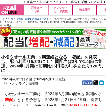
証券会社
クレジット
株主優待
比較
カード比較
トップ
＞
配当【増配・減配】最新ニュース！
＞ 小松ウオール工業、2期連続となる「増配」を発表
し、配当利回り5.8％に！ 年間配当は2年で1.4倍に増加、2024年3月期は前期比25円増の｢1株あた
り120円｣に
小松ウオール工業、2期連続となる「増配」を発表
し、配当利回り5.8％に！ 年間配当は2年で1.4倍に増
加、2024年3月期は前期比25円増の｢1株あたり120円｣
に
2023年4月27日公開（2026年5月26日更新）
ザイ・オンライン編集部
小松ウオール工業
は、2024年3月期の配当を前期比で
「
増配
」とする予想を、2023年4月27日の15時に発表し
た。これにより、
小松ウオール工業
の
配当利回り（予