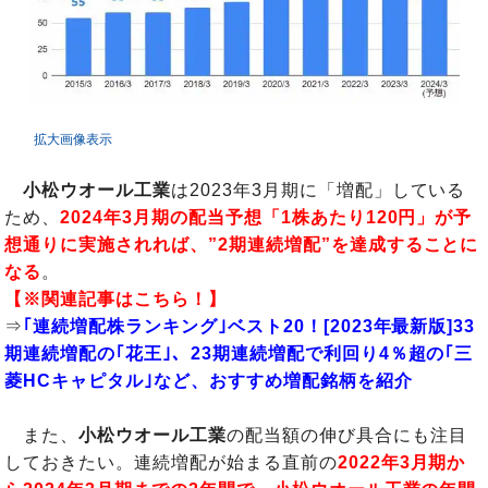
拡大画像表示
小松ウオール工業
は2023年3月期に「増配」している
ため、
2024年3月期の配当予想「1株あたり120円」が予
想通りに実施されれば、”2期連続増配”を達成することに
なる
。
【※関連記事はこちら！】
⇒
｢連続増配株ランキング｣ベスト20！[2023年最新版]33
期連続増配の｢花王｣、23期連続増配で利回り4％超の｢三
菱HCキャピタル｣など、おすすめ増配銘柄を紹介
また、
小松ウオール工業
の配当額の伸び具合にも注目
しておきたい。連続増配が始まる直前の
2022年3月期か