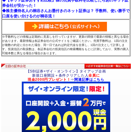
◆【ネット証券おすすめ比較】株の売買手数料を比較したらあのネット証
券会社が安かった！
◆株主優待名人の桐谷さんお墨付きのネット証券は？ 手数料、使い勝手で
口座を使い分けるのが桐谷流！
※手数料などの情報は定期的に見直しを行っていますが、更新の関係で最新の情報と異なる場合
があります。最新情報は各証券会社の公式サイトをご確認ください。売買手数料は、1回の注文
が複数の約定に分かれた場合、同一日であれば約定代金を合算し、1回の注文として計算しま
す。投資信託の取扱数は、各証券会社の投資信託の検索機能をもとに計測しており、実際の購入
可能本数と異なる場合が場合があります。
【SBI証券×ザイ・オンライン】タイアップ企画
新規口座開設＋条件クリアした人
全員に
現金2000円プレゼント！
⇒
関連記事はこちら