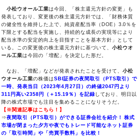
小松ウオール工業
は今回、「株主還元方針の変更」も
発表しており、変更後の株主還元方針では、「財務体質
の健全性を維持した上で、純資産配当率（DOE）3.0％を
下限とする配当を実施し、持続的な成長の実現等により
配当水準の安定的向上を目指すことを基本方針」として
いる。この変更後の株主還元方針に基づいて、
小松ウオ
ール工業
は今回の「増配」を決定した形だ。
なお、「増配」などが発表されたことを受けて、
小松
ウオール工業
の株価は
SBI証券の夜間取引（PTS取引）で
一時、発表当日（2023年4月27日）の終値2047円より
311円高い2358円（＋15.19％）を記録
しており、明日以
降の株式市場でも注目を集めることになりそうだ。
【※関連記事はこちら！】
⇒
夜間取引（PTS取引）ができる証券会社を紹介！ 株式
市場が閉まった夕方や夜でもトレード可能なネット証券
の「取引時間」や「売買手数料」を比較！