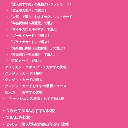
・
「達人おすすめ」の最強クレジットカード！
・
「還元率の高さ」で選ぶ！
・
「人気」で選ぶ！おすすめクレジットカード
・
「年会費無料＆高還元」で選ぶ！
・
「マイルの貯まりやすさ」で選ぶ！
・
「ゴールドカード」で選ぶ！
・
「プラチナカード」で選ぶ！
・
「海外旅行保険（自動付帯）」で選ぶ！
・
「即日発行～翌日発行」で選ぶ！
・
「ETCカード」で選ぶ！
・
アメリカン・エキスプレスおすすめ比較
・
クレジットカード活用術
・
クレジットカードの達人
・
クレジットカードおすすめ最新ニュース
・
法人カードおすすめ比較
・
「キャッシュレス決済」おすすめ比較
・
つみたてNISAおすすめ比較
・
NISA口座比較
・
iDeCo（個人型確定拠出年金）比較