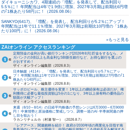
ダイキョーニシカワ、4期連続の「増配」を発表して、配当利回り
5.5％に！ 年間配当は4年で1.9倍に増加、2027年3月期は前期比6円増
の｢1株あたり58円｣に！（2026.08.06）
SANKYO(6417)、「増配」を発表し、配当利回りが5.2％にアップ！
年間配当は1年で11.1％増加、2027年3月期は前期比10円増の「1株あ
たり100円」に！（2026.08.06）
»もっと見る
ZAiオンライン アクセスランキング
定期預金の金利が高い銀行ランキング[2026年8月] 貯金をするなら、メ
ガバンクの3倍以上も高金利なSBI新生銀行など、お得な銀行を選ぶの
がおすすめ！
ザイ・オンライン編集部（2026.8.3）
日本触媒（4114）、「増配」を発表して、配当利回りが5.7％にアッ
プ！ 年間配当額は1年で23.8％増加、2027年3月期は前期比27円増の｢1
株あたり140円｣に
ザイ・オンライン編集部（2026.8.8）
サッポロビール、株主優待を変更！ 1年以上の継続保有は必須だが、権
利獲得に必要な最低投資額は5分の1になり、3年以上保有時の優待品の
額面が大幅アップ！
ザイ・オンライン編集部（2026.8.8）
来週（8/10～8/14）の日経平均株価の予想レンジは6万3000～6万9000
円！ 中東情勢と原油価格に警戒しつつ、調整一巡のAI･半導体関連の押
し目を狙おう！
ラカンリチェルカ（村瀬 智一）（2026.8.7）
「レアアース」関連銘柄を紹介！ 政府が2030年頃の商業化を目指す南
鳥島沖のレアアース開発は、中国の輸出規制による供給不足を解決する