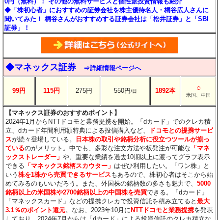
0円（無料）！ その他の無料サービスと個性派投資情報も紹介
◆「株初心者」におすすめの証券会社を株主優待名人・桐谷広人さんに
聞いてみた！ 桐谷さんがおすすめする証券会社は「松井証券」と「SBI
証券」！
◆マネックス証券
⇒詳細情報ページへ
○
99円
115円
275円
550円
1892本
/日
米国、中国
【マネックス証券のおすすめポイント】
2024年1月からNTTドコモと業務提携を開始。「dカード」でのクレカ積
立、dカード年間利用額特典による投信購入など、
ドコモとの提携サービ
ス
が続々登場している。
日本株の取引や銘柄分析に役立つツールが揃っ
ている
のがメリット。中でも、多彩な注文方法や板発注が可能な
「マネ
ックストレーダー」
や、重要な業績を過去10期以上に渡ってグラフ表示
できる
「マネックス銘柄スカウター」
はぜひ利用したい。「ワン株」と
いう
株を1株から売買できるサービス
もあるので、株初心者はそこから始
めてみるのもいいだろう。また、外国株の銘柄数の多さも魅力で、
5000
銘柄以上の米国株や2700銘柄以上の中国株を売買
できる。「dカード」
「マネックスカード」などの提携クレカで投資信託を積み立てると
最大
3.1％のポイント還元
。なお、2023年10月に
NTTドコモと業務提携
を発表
しており、2024年7月からは「dカード」による投資信託のクレカ積立な