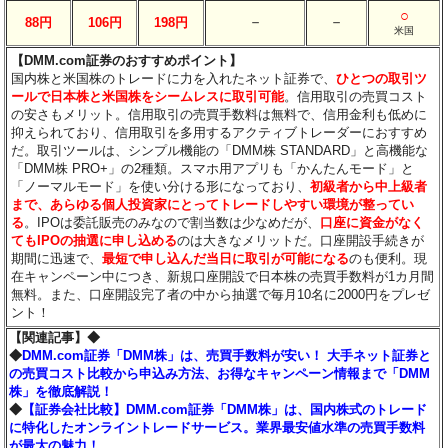
○
－
－
88円
106円
198円
米国
【DMM.com証券のおすすめポイント】
国内株と米国株のトレードに力を入れたネット証券で、
ひとつの取引ツ
ールで日本株と米国株をシームレスに取引可能
。信用取引の売買コスト
の安さもメリット。信用取引の売買手数料は無料で、信用金利も低めに
抑えられており、信用取引を多用するアクティブトレーダーにおすすめ
だ。取引ツールは、シンプル機能の「DMM株 STANDARD」と高機能な
「DMM株 PRO+」の2種類。スマホ用アプリも「かんたんモード」と
「ノーマルモード」を使い分ける形になっており、
初級者から中上級者
まで、あらゆる個人投資家にとってトレードしやすい環境が整ってい
る
。IPOは委託販売のみなので割当数は少なめだが、
口座に資金がなく
てもIPOの抽選に申し込める
のは大きなメリットだ。口座開設手続きが
期間に迅速で、
最短で申し込んだ当日に取引が可能になる
のも便利。現
在キャンペーン中につき、新規口座開設で日本株の売買手数料が1カ月間
無料。また、口座開設完了者の中から抽選で毎月10名に2000円をプレゼ
ント！
【関連記事】◆
◆
DMM.com証券「DMM株」は、売買手数料が安い！ 大手ネット証券と
の売買コスト比較から申込み方法、お得なキャンペーン情報まで「DMM
株」を徹底解説！
◆
【証券会社比較】DMM.com証券「DMM株」は、国内株式のトレード
に特化したオンライントレードサービス。業界最安値水準の売買手数料
が最大の魅力！