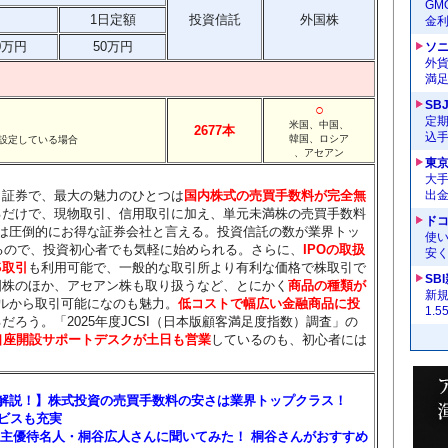
G
1日定額
投資信託
外国株
金
0万円
50万円
ソ
外
満
SB
○
定
米国、中国、
2677本
込
韓国、ロシア
設定している場合
、アセアン
東
大手
ト証券で、最大の魅力のひとつは
国内株式の売買手数料が完全無
出
るだけで、現物取引、信用取引に加え、単元未満株の売買手数料
ドコ
は圧倒的にお得な証券会社と言える。投資信託の数が業界トッ
使い
えるので、投資初心者でも気軽に始められる。さらに、
IPOの取扱
安く
S取引
も利用可能で、一般的な取引所より有利な価格で株取引で
SB
国株のほか、アセアン株も取り扱うなど、とにかく
商品の種類が
新
ルから取引可能になのも魅力。
低コストで幅広い金融商品に投
1.
ろう。「2025年度JCSI（日本版顧客満足度指数）調査」の
口座開設サポートデスクが土日も営業
しているのも、初心者には
を解説！】株式投資の売買手数料の安さは業界トップクラス！
ービスも充実
主優待名人・桐谷広人さんに聞いてみた！ 桐谷さんがおすすめ