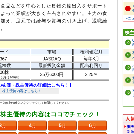
凍食品などを中心とした貨物の輸出入をサポート
によって業績が大きく左右されやすい。主力の食
»ニ
に加え、足元では給与や賞与の引き上げ、退職給
に。
株
ード
市場
権利確定月
毎年3月
367
JASDAQ
元株数
最低投資金額
配当利回り
000株
35万6000円
2.25％
日以降は100株）
の株価・株主優待の詳細はこちら！】
のデータは上のボタンをクリックして確認してください。
な株主優待の内容はココでチェック！
3
4
5
6
月
月
月
月
楽
対