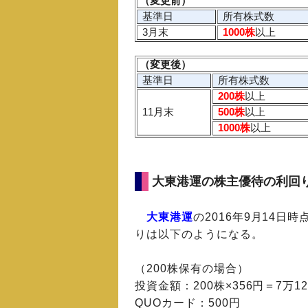
（変更前）
基準日
所有株式数
3月末
1000株
以上
（変更後）
基準日
所有株式数
200株
以上
11月末
500株
以上
1000株
以上
大東港運の株主優待の利回
大東港運
の2016年9月14日
りは以下のようになる。
（200株保有の場合）
投資金額：200株×356円＝7万12
QUOカード：500円