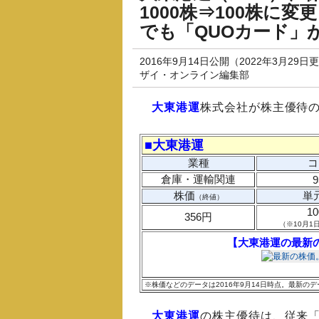
1000株⇒100株に
でも「QUOカード」
2016年9月14日公開（2022年3月29日
ザイ・オンライン編集部
大東港運
株式会社が株主優待の
■大東港運
業種
コ
倉庫・運輸関連
9
株価
単
（終値）
1
356円
（※10月1
【大東港運の最新
※株価などのデータは2016年9月14日時点。最新
大東港運
の株主優待は、従来「