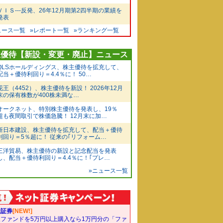
ＶＩＳ---反発、26年12月期第2四半期の業績を
発表
ュース一覧
»レポート一覧
»ランキング一覧
主優待【新設・変更・廃止】ニュース
QLSホールディングス、株主優待を拡充して、
配当＋優待利回り＝4.4％に！ 50…
花王（4452）、株主優待を新設！ 2026年12月
末の保有株数が400株未満な…
オークネット、特別株主優待を発表し、19％
超も夜間取引で株価急騰！ 12月末に加…
新日本建設、株主優待を拡充して、配当＋優待
利回り＝5％超に！ 従来の｢リフォーム…
三洋貿易、株主優待の新設と記念配当を発表
し、配当＋優待利回り＝4.4％に！｢プレ…
»ニュース一覧
天証券
[NEW!]
象ファンドを5万円以上購入なら1万円分の「ファ