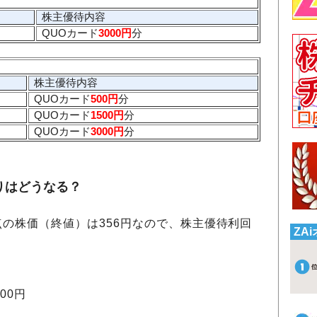
株主優待内容
QUOカード
3000円
分
株主優待内容
QUOカード
500円
分
QUOカード
1500円
分
QUOカード
3000円
分
りはどうなる？
時点の株価（終値）は356円なので、株主優待利回
ZA
00円