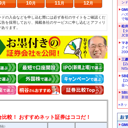
9
10
11
12
ン
月
月
月
月
GM
ハ
ードの入会などを申し込む際には必ず各社のサイトをご確認くだ
で
広告を採用しており、掲載各社のサービスに申し込むとアフィリ
松
があります。
【タ
JC
マ
クイ
20
三菱
【Z
NI
SB
【Z
金へ
SB
新
»ネ
総合比較！ おすすめネット証券はココだ！
GM
税込）