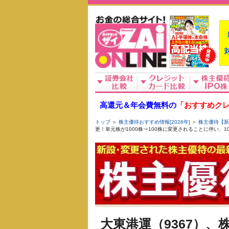
高還元＆年会費無料の
「おすすめクレ
トップ
＞
株主優待おすすめ情報[2026年]
＞
株主優待【新
更！単元株が1000株⇒100株に変更されることに伴い、
大東港運（9367）