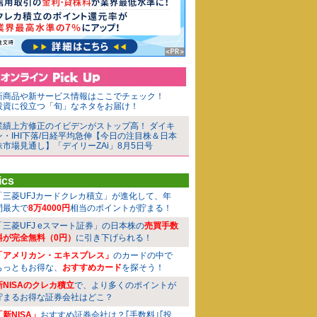
新商品や新サービス情報はここでチェック！
投資に役立つ「旬」なネタをお届け！
業績上方修正のイビデンがストップ高！ ダイキ
ン・IHI下落/日経平均急伸【今日の注目株＆日本
株市場見通し】「デイリーZAi」8月5日号
ics
「三菱UFJカードクレカ積立」が進化して、年
間最大で
8万4000円
相当のポイントが貯まる！
「三菱UFJ eスマート証券」の日本株の
売買手数
料が完全無料（0円）
に引き下げられる！
「アメリカン・エキスプレス」
のカードの中で
もっともお得な、
おすすめカード
を探そう！
新NISAのクレカ積立
で、より多くのポイントが
貯まるお得な証券会社はどこ？
「新NISA」
おすすめ証券会社は？｢手数料｣｢投