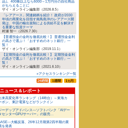
品｣、400株以上なら6000～1万円分の自社商品
がもらえることに
ザイ・オンライン編集部（2026.8.5）
「レアアース」関連銘柄を紹介！ 政府が2030
年頃の商業化を目指す南鳥島沖のレアアース開
発は、中国の輸出規制による供給不足を解決す
る重要な投資テーマ
村瀬 智一（2026.7.30）
【普通預金の金利を徹底比較！】 普通預金金利
の高さで選ぶ！「おすすめのネット銀行」一
覧！
ザイ・オンライン編集部（2019.11.1）
【定期預金の金利を徹底比較！】 定期預金金利
の高さで選ぶ！「おすすめのネット銀行」一
覧！
ザイ・オンライン編集部（2021.6.10）
»アクセスランキング一覧
ニュース＆レポート
出来高変化率ランキング（14時台）～東海カ
ーボン、東計電算などがランクイン
ジーデップアドバンス---ソフトバンク「AIデー
タセンターGPUサーバー」の販売…
BASE---大幅反落、26年12月期第2四半期の業
績を発表