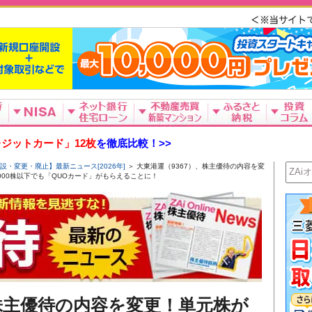
ジットカード」12枚
を徹底比較！>>
設・変更・廃止】最新ニュース[2026年]
＞ 大東港運（9367）、株主優待の内容を変
1000株以下でも「QUOカード」がもらえることに！
、株主優待の内容を変更！単元株が