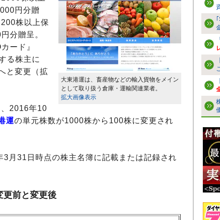
000円分贈
200株以上保
0円分贈呈。
Oカード』
有する株主に
」へと変更（拡
大東港運は、畜産物などの輸入貨物をメイン
として取り扱う倉庫・運輸関連業者。
拡大画像表示
2016年10
港運
の単元株数が1000株から100株に変更され
年3月31日時点の株主名簿に記載または記録され
変更前と変更後