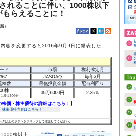
変更されることに伴い、1000株以下
がもらえることに！
更新）
内容を変更すると2016年9月9日に発表した。
ード
市場
権利確定月
毎年3月
367
JASDAQ
Top
元株数
最低投資金額
配当利回り
000株
35万6000円
2.25％
日以降は100株）
の株価・株主優待の詳細はこちら！】
のデータは上のボタンをクリックして確認してください。
1000株以上