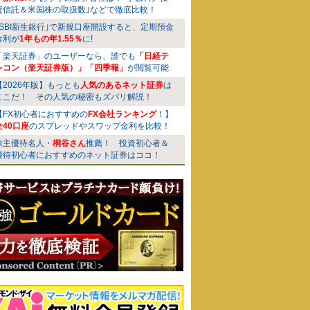
資信託＆米国株の取扱数｣などで徹底比較！
｢SBI新生銀行｣で新規口座開設すると、定期預金
金利が
1年もの年1.55％
に!
「楽天証券」のユーザーなら、誰でも
「日経テ
レコン（楽天証券版）」「四季報」
が閲覧可能
【2026年版】もっとも
人気のあるネット証券
は
ここだ！ その人気の秘密もズバリ解説！
【FX初心者におすすめの
FX会社ランキング
！】
全40口座
のスプレッドやスワップ金利を比較！
株主優待名人・
桐谷さん
推薦！ 投資初心者＆
優待初心者におすすめのネット証券はココ！