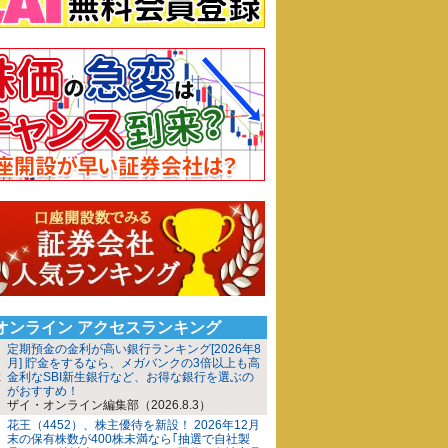
iオンライン アクセスランキング
定期預金の金利が高い銀行ランキング[2026年8
月] 貯金をするなら、メガバンクの3倍以上も高
金利なSBI新生銀行など、お得な銀行を選ぶの
がおすすめ！
ザイ・オンライン編集部（2026.8.3）
花王（4452）、株主優待を新設！ 2026年12月
末の保有株数が400株未満なら｢抽選で自社製