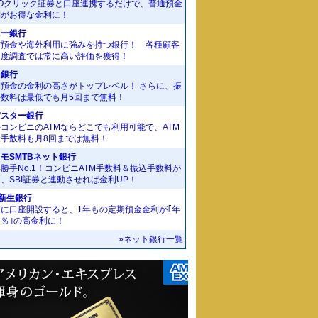
MOクリック証券と口座連携するだけで、普通預金
利がお得な金利に！
ニー銀行
貨預金や海外利用に強みを持つ銀行！ 各種顧客
足度調査では常に高い評価を獲得！
J銀行
期預金の金利の高さがトップレベル！ さらに、振
手数料は最低でも月5回まで無料！
京スター銀行
コンビニのATMならどこでも利用可能で、ATM
金手数料も月8回までは無料！
モSMTBネット銀行
勝手No.1！コンビニATM手数料＆振込手数料が
、SBI証券と連動させれば金利UP！
I新生銀行
規に口座開設すると、1年もの定期預金金利が｢年
55％｣の高金利に！
»ネット銀行一覧