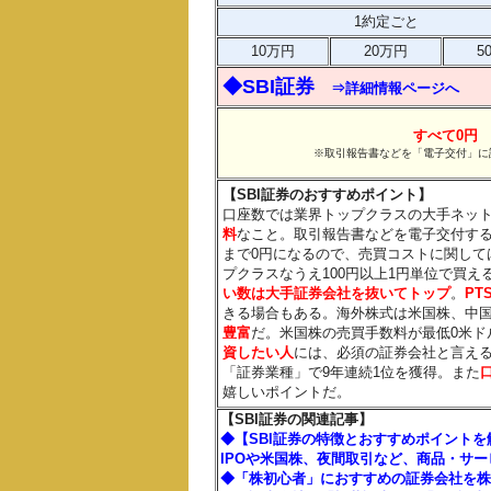
1約定ごと
10万円
20万円
5
◆SBI証券
⇒詳細情報ページへ
すべて0円
※取引報告書などを「電子交付」に
【SBI証券のおすすめポイント】
口座数では業界トップクラスの大手ネッ
料
なこと。取引報告書などを電子交付す
まで0円になるので、売買コストに関して
プクラスなうえ100円以上1円単位で買
い数は大手証券会社を抜いてトップ
。
PT
きる場合もある。海外株式は米国株、中
豊富
だ。米国株の売買手数料が最低0米ド
資したい人
には、必須の証券会社と言えるだ
「証券業種」で9年連続1位を獲得。また
嬉しいポイントだ。
【SBI証券の関連記事】
◆【SBI証券の特徴とおすすめポイント
IPOや米国株、夜間取引など、商品・サ
◆「株初心者」におすすめの証券会社を株