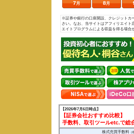
7
8
月
月
※証券や銀行の口座開設、クレジットカ
さい。なお、当サイトはアフィリエイト
エイトプログラムによる収益を得る場合
【2026年7月6日時点】
【証券会社おすすめ比較】
手数料、取引ツールetc.で
株式売買手数料
（