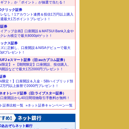
ドギフト」か「ポイント」が抽選で当たる！
Oクリック証券
ズレなし！1アカウント連携＆投信1万円以上購入
毎週最大1万ポイントプレゼント！
井証券
イアップ企画】口座開設＆MATSUI Bank入金や
Bクレカ積立で最大8000ptゲット！
ネックス証券
ズに正解し、口座開設＆NISAデビューで最大
00ptプレゼント！
UFJ eスマート証券（旧:auカブコム証券）
ai限定】＋【期間限定】口座開設、投信購入、
SA開設などで最大1万2000円プレゼント！
I証券
Ai限定！】口座開設＆入金・SBIハイブリッド預
2万円以上振替で2000円プレゼント！
Iネオトレード証券（旧:ライブスター証券）
規口座開設から40日間現物取引手数料が無料！
ット証券比較一覧
»ネット証券キャンペーン一覧
Oあおぞらネット銀行