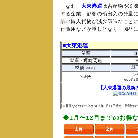
なお、
大東港運
は畜産物や冷
する企業。顧客の輸出入の分量
品の輸入貨物が減少気味なこと
付費用などが重しとなり、減益
■大東港運
業種
コ
倉庫・運輸関連
9
株価
単
（終値）
1
356円
（※10月1
【大東港運の最新
※株価などのデータは2016年9月14日時点。最新
◆1月〜12月までのお得
1
2
月
月