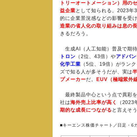
トリーオートメーション）用の
益企業
として知られる。2023
的に企業景況感などの影響を受
造業の省人化の取り組みは息の
きるだろう。
生成AI（人工知能）普及で期
トロン
（2位、43倍）や
アドバン
化学工業
（5位、19倍）がラン
ズで知る人が多そうだが、実は
プメーカー
だ。
EUV（極端紫外
最終製品中心という点で異彩を
社は
海外売上比率が高く
（202
期的な成長につながる
と言えそ
■キーエンス株価チャート／日足・6