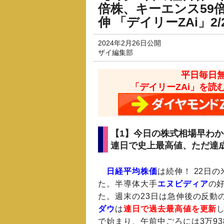
倍株、キーエンス59
伸 「デイリーZAi」2/
2024年2月26日公開
ザイ編集部
平日毎日
「デイリーZAi」を読
【1】今日の株式相場早わ
連日で史上最高値、ただ達
日経平均株価
は続伸！ 22日
た。半導体大手
エヌビディア
の
た。週末の23日は急伸後の反動
ダウ
は
連日で過去最高値を更新
で始まり、午前中ごろには3万938