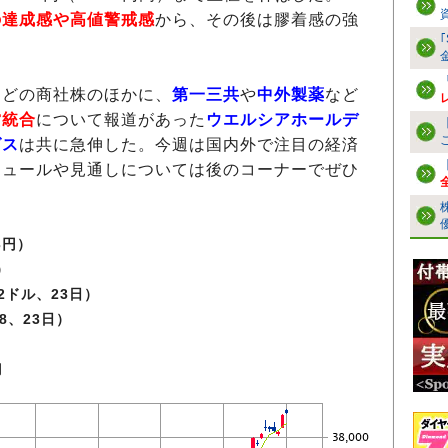
の達成感や高値警戒感
から、その後は膠着感の強
などの商社株のほかに、
第一三共
や
中外製薬
など
営統合
について報道があった
ウエルシアホールデ
グス
は共に急伸した。今週は国内外で注目の経済
ジュールや見通しについては後のコーナーでぜひ
03円）
9）
42ドル、23日）
98、23日）
月