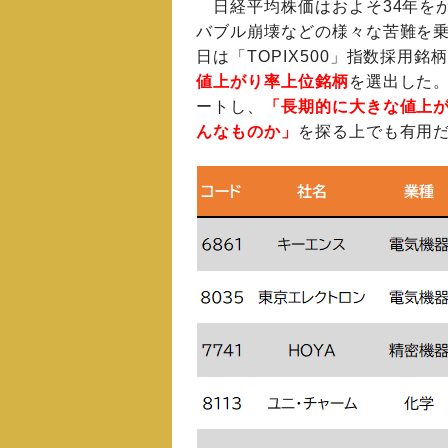
日経平均株価はおよそ34年を
バブル崩壊などの様々な苦難を
日は「TOPIX500」指数採用
値上がり率上位銘柄
を選出した。
ートし、
「長期的に大きな値上
んなものか」
を探る上でも有用