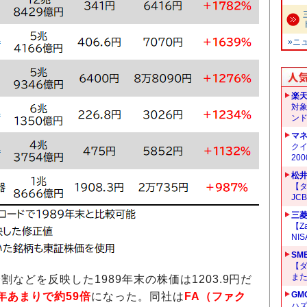
»ニ
楽
対
ン
マ
クイ
20
松
【タ
JC
三菱
【Z
NI
SM
【
ま
割などを反映した1989年末の株価は1203.9円だ
GM
4年あまりで約59倍
になった。同社は
FA（ファク
ハ