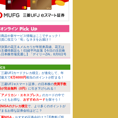
新商品や新サービス情報はここでチェック！
投資に役立つ「旬」なネタをお届け！
好決算の花王＆メルカリが年初来高値、花王は
株主優待新設も！/日経平均反落【今日の注目株
＆日本株市場見通し】「デイリーZAi」8月6日号
ics
「三菱UFJカードクレカ積立」が進化して、年
間最大で
8万4000円
相当のポイントが貯まる！
「三菱UFJ eスマート証券」の日本株の
売買手数
料が完全無料（0円）
に引き下げられる！
「アメリカン・エキスプレス」
のカードの中で
もっともお得な、
おすすめカード
を探そう！
新NISAのクレカ積立
で、より多くのポイントが
貯まるお得な証券会社はどこ？
「新NISA」
おすすめ証券会社は？｢手数料｣｢投