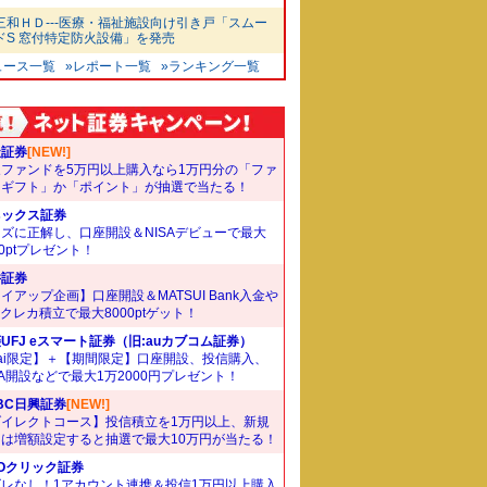
三和ＨＤ---医療・福祉施設向け引き戸「スムー
ドS 窓付特定防火設備」を発売
ュース一覧
»レポート一覧
»ランキング一覧
天証券
[NEW!]
象ファンドを5万円以上購入なら1万円分の「ファ
ドギフト」か「ポイント」が抽選で当たる！
ネックス証券
ズに正解し、口座開設＆NISAデビューで最大
00ptプレゼント！
井証券
イアップ企画】口座開設＆MATSUI Bank入金や
Bクレカ積立で最大8000ptゲット！
UFJ eスマート証券（旧:auカブコム証券）
ai限定】＋【期間限定】口座開設、投信購入、
SA開設などで最大1万2000円プレゼント！
BC日興証券
[NEW!]
ダイレクトコース】投信積立を1万円以上、新規
たは増額設定すると抽選で最大10万円が当たる！
Oクリック証券
ズレなし！1アカウント連携＆投信1万円以上購入