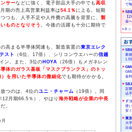
センサー
などに強く、電子部品大手の中でも
高収
で
年3月期の売上高営業利益率は
54.1％
に上る。短期
SB
【Z
けつつも、人手不足や人件費の高騰を背景に、
製
金へ
長いものとなりそう
。今後の活躍も十分に期待で
»ネ
待の高まる半導体関連も、製造装置の
東京エレク
SB
テスト
（6位、17倍）、シリコンウエハーの
信越
新
1.
クイン。また、3位の
HOYA
（26倍）もメガネレン
GM
半導体のガラス基板「マスクブランクス」のトッ
G
線）を用いた半導体の微細化
でも期待がかかる。
金
SB
定
放つのは、4位の
ユニ・チャーム
（19倍）。同
込
3年12月期66.5％）、やはり
海外戦略が企業の中長
ドコ
うだ。
使い
安く
東
カ月
大手
出