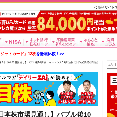
ジットカード」12枚
を徹底比較！>>
目株＆日本株市場見通し】バブル後10倍株、キーエンス59倍/注目の日米経済指標/日経
＆日本株市場見通し】バブル後10