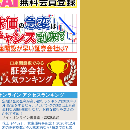
iオンライン アクセスランキング
定期預金の金利が高い銀行ランキング[2026年8
月] 貯金をするなら、メガバンクの3倍以上も高
金利なSBI新生銀行など、お得な銀行を選ぶの
がおすすめ！
ザイ・オンライン編集部（2026.8.3）
花王（4452）、株主優待を新設！ 2026年12月
末の保有株数が400株未満なら｢抽選で自社製