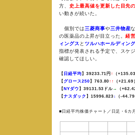
方、
史上最高値を更新した目先
い動きが続いた。
個別では
三菱商事
や
三井物産
の医薬品の上昇が目立った。
経
ィングス
と
ツルハホールディン
指標が発表される予定で、スケ
確認してほしい。
【
日経平均
】39233.71円
↑
（+135.
【
グロース250
】763.80
↑↑
（+21.6
【
NYダウ
】39131.53ドル
→
（+62.
【
ナスダック
】15996.823
↓
（-44.7
■日経平均株価チャート／日足・6カ