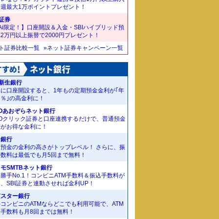
毎週最大1万ポイントプレゼント！
I証券
Ai限定！】口座開設＆入金・SBIハイブリッド預
2万円以上振替で2000円プレゼント！
ット証券比較一覧
»ネット証券キャンペーン一覧
I新生銀行
規に口座開設すると、1年もの定期預金金利が｢年
55％｣の高金利に！
Oあおぞらネット銀行
MOクリック証券と口座連携するだけで、普通預金
利がお得な金利に！
J銀行
期預金の金利の高さがトップレベル！ さらに、振
手数料は最低でも月5回まで無料！
モSMTBネット銀行
勝手No.1！コンビニATM手数料＆振込手数料が
、SBI証券と連動させれば金利UP！
京スター銀行
コンビニのATMならどこでも利用可能で、ATM
金手数料も月8回までは無料！