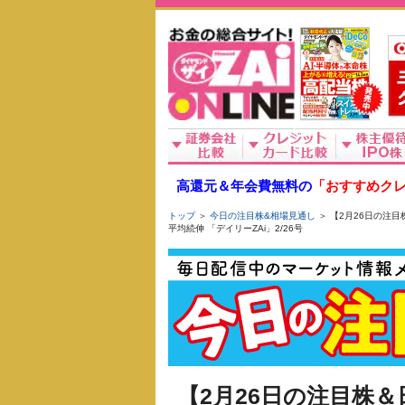
高還元＆年会費無料の
「おすすめクレ
トップ
＞
今日の注目株&相場見通し
＞ 【2月26日の注
平均続伸 「デイリーZAi」2/26号
【2月26日の注目株