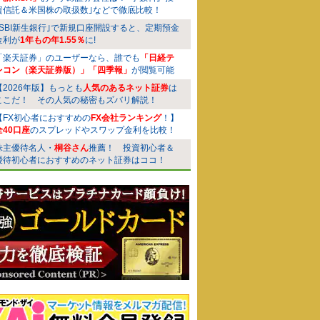
資信託＆米国株の取扱数｣などで徹底比較！
｢SBI新生銀行｣で新規口座開設すると、定期預金
金利が
1年もの年1.55％
に!
「楽天証券」のユーザーなら、誰でも
「日経テ
レコン（楽天証券版）」「四季報」
が閲覧可能
【2026年版】もっとも
人気のあるネット証券
は
ここだ！ その人気の秘密もズバリ解説！
【FX初心者におすすめの
FX会社ランキング
！】
全40口座
のスプレッドやスワップ金利を比較！
株主優待名人・
桐谷さん
推薦！ 投資初心者＆
優待初心者におすすめのネット証券はココ！