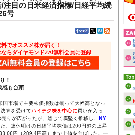
倍/注目の日米経済指標/日経平均続
26号
無料でオススメ株が届く！
むならダイヤモンドZAi無料会員に登録
Top
かり！
成感も台頭
の米国市場で主要株価指数は揃って大幅高となっ
好決算を受けて
ハイテク株を中心に
買いが入っ
の売りが広がったが、総じて底堅く推移し、
NY
した。連休明けの日経平均株価は200円超の上昇
8.08円（289.4円高）まで上値を伸ばした。一