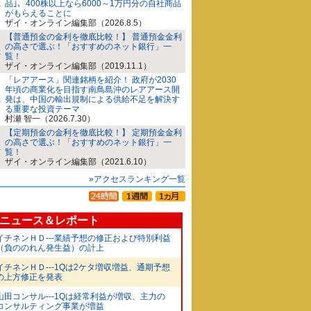
品｣、400株以上なら6000～1万円分の自社商品
がもらえることに
ザイ・オンライン編集部（2026.8.5）
【普通預金の金利を徹底比較！】 普通預金金利
の高さで選ぶ！「おすすめのネット銀行」一
覧！
ザイ・オンライン編集部（2019.11.1）
「レアアース」関連銘柄を紹介！ 政府が2030
年頃の商業化を目指す南鳥島沖のレアアース開
発は、中国の輸出規制による供給不足を解決す
る重要な投資テーマ
村瀬 智一（2026.7.30）
【定期預金の金利を徹底比較！】 定期預金金利
の高さで選ぶ！「おすすめのネット銀行」一
覧！
ザイ・オンライン編集部（2021.6.10）
»アクセスランキング一覧
ニュース＆レポート
イチネンＨＤ---業績予想の修正および特別利益
（負ののれん発生益）の計上
イチネンＨＤ---1Qは2ケタ増収増益、通期予想
の上方修正を発表
山田コンサル---1Qは経常利益が増収、主力の
コンサルティング事業が増益