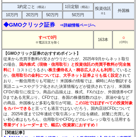
1約定ごと
1日定額
（税込）
（税込）
投資信託
外国株
※1
10万円
20万円
50万円
50万円
◆GMOクリック証券
⇒詳細情報ページへ
○
すべて0円
163本
（CFD）
※電話注文を除く
【GMOクリック証券のおすすめポイント】
従来から売買手数料の安さがウリだったが、2025年9月からネット取引
の場合、
国内株式（現物・信用取引）と投資信託の売買手数料が完全無
料に！
コストにうるさい
株主優待名人・桐谷広人さんも利用
していると
か。
信用取引の金利については、大手ネット証券よりも低く設定
されて
おり、一般信用売りも可能だ！ 米国株の情報では、瞬時にAIが翻訳する
英語ニュースやグラフ化された決算情報などが提供されており、米国株
CFDの取引に役立つ。商品の品揃えは、株式、FXのほか、外国債券やCF
Dまである充実ぶり。CFDでは、各国の株価指数のほか、原油や金など
の商品、外国株など多彩な取引が可能。
この1社でほぼすべての投資対象
をカバーできる
と言っても過言ではないだろう。国内店頭CFDについて
は、2025年度まで12年連続で取引高シェア1位を継続。頻繁に売買しな
い初心者はもちろん、信用取引やCFDなどのレバレッジ取引も活用する
専業デイトレーダーまで、幅広い投資家におすすめ！
【関連記事】