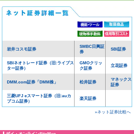
SMBC日興証
岩井コスモ証券
SBI証券
券
SBIネオトレード証券（旧:ライブス
GMOクリッ
立花証券
ター証券）
ク証券
マネックス
DMM.com証券「DMM株」
松井証券
証券
三菱UFJ eスマート証券（旧:auカ
楽天証券
ブコム証券）
»ネット証券比較へ
ザイ・オンラインSiteMap