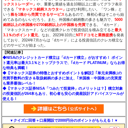
ックストレーダー」
や、重要な業績を過去10期以上に渡ってグラフ表示
できる
「マネックス銘柄スカウター」
はぜひ利用したい。「ワン株」と
いう
株を1株から売買できるサービス
もあるので、株初心者はそこから始
めてみるのもいいだろう。また、外国株の銘柄数の多さも魅力で、
5000
銘柄以上の米国株や2700銘柄以上の中国株を売買
できる。「dカード」
「マネックスカード」などの提携クレカで投資信託を積み立てると
最大
3.1％のポイント還元
。なお、2023年10月に
NTTドコモと業務提携
を発表
しており、2024年7月からは「dカード」による投資信託のクレカ積立な
どのサービスが始まった。
【関連記事】
◆NISAのクレジットカード積立は「dカード積立」がおすすめ！ ポイン
ト還元率は最大3.1％とトップクラスで、｢dカード PLATINUM」ならお得
な特典も満載！
◆【マネックス証券の特徴とおすすめポイントを解説】｢単元未満株｣の
売買手数料の安さ＆取扱銘柄の多さに加え、｢米国株・中国株｣の充実度
も業界最強レベル！
◆【マネックス証券NISA「つみたて投資枠」のメリットは？】積立対象
の投資信託が264本もあり、初心者も安心の資産設計アドバイスツールが
使える！
▼クイズに回答＋口座開設で2000円分のポイントがもらえる！▼