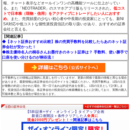
報、チャート表示などオールインワンの高機能ツールに仕上がってい
る。また「NEOTRADER」のスマホアプリ版もリリースされた。
低コス
トで日本株（現物・信用）をアクティブにトレードしたい人におすす
め
。また、売買頻度の少ない初心者や中長期の投資家にとっても、新NI
SA対応や低コストな個性派投資信託の取り扱いがあり、おすすめの証券
会社と言える。
【関連記事】
◆【ネット証券おすすめ比較】株の売買手数料を比較したらあのネット証
券会社が安かった！
◆株主優待名人の桐谷さんお墨付きのネット証券は？ 手数料、使い勝手で
口座を使い分けるのが桐谷流！
※手数料などの情報は定期的に見直しを行っていますが、更新の関係で最新の情報と異なる場合
があります。最新情報は各証券会社の公式サイトをご確認ください。売買手数料は、1回の注文
が複数の約定に分かれた場合、同一日であれば約定代金を合算し、1回の注文として計算しま
す。投資信託の取扱数は、各証券会社の投資信託の検索機能をもとに計測しており、実際の購入
可能本数と異なる場合が場合があります。
【SBI証券×ザイ・オンライン】タイアップ企画
新規口座開設＋条件クリアした人
全員に
現金2000円プレゼント！
⇒
関連記事はこちら