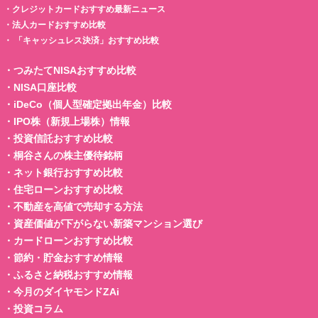
・
クレジットカードおすすめ最新ニュース
・
法人カードおすすめ比較
・
「キャッシュレス決済」おすすめ比較
・
つみたてNISAおすすめ比較
・
NISA口座比較
・
iDeCo（個人型確定拠出年金）比較
・
IPO株（新規上場株）情報
・
投資信託おすすめ比較
・
桐谷さんの株主優待銘柄
・
ネット銀行おすすめ比較
・
住宅ローンおすすめ比較
・
不動産を高値で売却する方法
・
資産価値が下がらない新築マンション選び
・
カードローンおすすめ比較
・
節約・貯金おすすめ情報
・
ふるさと納税おすすめ情報
・
今月のダイヤモンドZAi
・
投資コラム