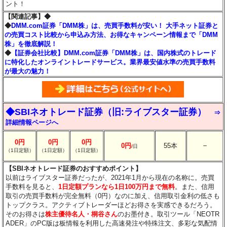
ント！
【関連記事】◆
◆
DMM.com証券「DMM株」は、売買手数料が安い！ 大手ネット証券と
の売買コスト比較から申込み方法、お得なキャンペーン情報まで「DMM
株」を徹底解説！
◆
【証券会社比較】DMM.com証券「DMM株」は、国内株式のトレード
に特化したオンライントレードサービス。業界最安値水準の売買手数料
が最大の魅力！
◆SBIネオトレード証券（旧:ライブスター証券）
⇒
詳細情報ページへ
0円
0円
0円
－
0円
55本
/
日
（1日定額）
（1日定額）
（1日定額）
【SBIネオトレード証券のおすすめポイント】
以前はライブスター証券だったが、2021年1月から現在の名称に。売買
手数料を見ると、
1日定額プランなら1日100万円まで無料
。また、信用
取引の売買手数料が完全無料（0円）なのに加え、信用取引金利の低さも
トップクラス。アクティブトレーダーほどお得さを実感できるだろう。
そのお得さは
株主優待名人・桐谷さん
のお墨付き。取引ツール「NEOTR
ADER」のPC版は板情報を利用した高速発注や特殊注文、多彩な気配情