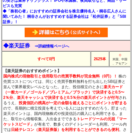
の安さは業界トップクラス！ IPOや米国株、夜間取引など、商品・サー
ビスも充実
◆「株初心者」におすすめの証券会社を株主優待名人・桐谷広人さんに
聞いてみた！ 桐谷さんがおすすめする証券会社は「松井証券」と「SBI
証券」！
◆楽天証券
⇒詳細情報ページへ
○
すべて0円
2629本
米国、中国
、アセアン
【楽天証券のおすすめポイント】
国内株式の現物取引と信用取引の売買手数料が完全無料（0円）！
株の
売買コストについては、同じく売買手数料無料を打ち出したSBI証券と
並んで業界最安レベルとなった。また、投信積立のときに
楽天カード
（一般カード／ゴールド／プレミアム／ブラック）で決済すると0.5〜
2％分
、楽天キャッシュで決済すると0.5％分
の楽天ポイントが付与
され
るうえ、
投資信託の残高が一定の金額を超えるごとにポイントが貯まる
ので、長期的に積立投資を考えている人にはおすすめだろう。貯まった
楽天ポイントは、国内現物株式や投資信託の購入にも利用できる。ま
た、取引から情報収集、入出金までできる
トレードツールの元祖「マー
ケットスピード」
が有名で、数多くのデイトレーダーも利用。ツール内
では
日経テレコン（楽天証券版）を利用することができるのも便利
。さ