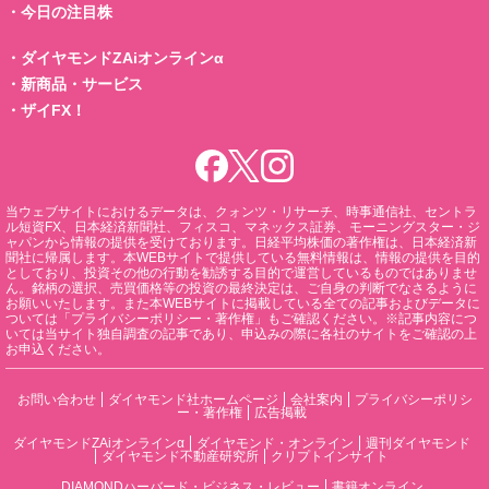
・
今日の注目株
・
ダイヤモンドZAiオンラインα
・
新商品・サービス
・
ザイFX！
当ウェブサイトにおけるデータは、クォンツ・リサーチ、時事通信社、セントラ
ル短資FX、日本経済新聞社、フィスコ、マネックス証券、モーニングスター・ジ
ャパンから情報の提供を受けております。日経平均株価の著作権は、日本経済新
聞社に帰属します。本WEBサイトで提供している無料情報は、情報の提供を目的
としており、投資その他の行動を勧誘する目的で運営しているものではありませ
ん。銘柄の選択、売買価格等の投資の最終決定は、ご自身の判断でなさるように
お願いいたします。また本WEBサイトに掲載している全ての記事およびデータに
ついては「プライバシーポリシー・著作権」もご確認ください。※記事内容につ
いては当サイト独自調査の記事であり、申込みの際に各社のサイトをご確認の上
お申込ください。
お問い合わせ
ダイヤモンド社ホームページ
会社案内
プライバシーポリシ
ー・著作権
広告掲載
ダイヤモンドZAiオンラインα
ダイヤモンド・オンライン
週刊ダイヤモンド
ダイヤモンド不動産研究所
クリプトインサイト
DIAMONDハーバード・ビジネス・レビュー
書籍オンライン