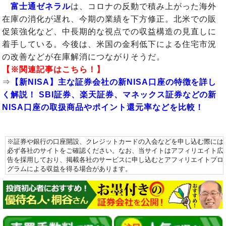
富士通ゼネラル
は、コロナの反動で積み上がった海外
在庫の消化が遅れ、今期の業績を下方修正。北米での販
促策強化など、中長期的な視点での収益構造の見直しに
着手している。今後は、米国の金利低下による住宅市況
の改善などが在庫解消につながりそうだ。
【※関連記事はこちら！】
⇒
【新NISA】主な証券会社の新NISA口座の特徴を詳し
く解説！ SBI証券、楽天証券、マネックス証券などの新
NISA口座の取扱商品やポイント還元率などを比較！
※証券や銀行の口座開設、クレジットカードの入会などを申し込む際には
必ず各社のサイトをご確認ください。なお、当サイトはアフィリエイト広
告を採用しており、掲載各社のサービスに申し込むとアフィリエイトプロ
グラムによる収益を得る場合があります。