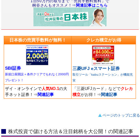
1日50万円の取引まで「売買手数料無料」で
桐谷さんもオススメ！⇒
関連記事はこちら
日本株の売買手数料が無料！
クレカ積立がお得
SBI証券
三菱UFJ eスマート証券
新規口座開設＋条件クリアでもれなく2000円
取引ツール「kabuステーション」が機能充
プレゼント！
実
ザイ・オンラインで
人気NO.1
の大
「三菱UFJカード」などで
クレカ
手ネット証券！
⇒
関連記事
積立
がお得！
⇒
関連記事
ページのトップに戻る
株式投資で儲ける方法＆注目銘柄を大公開！の関連記事