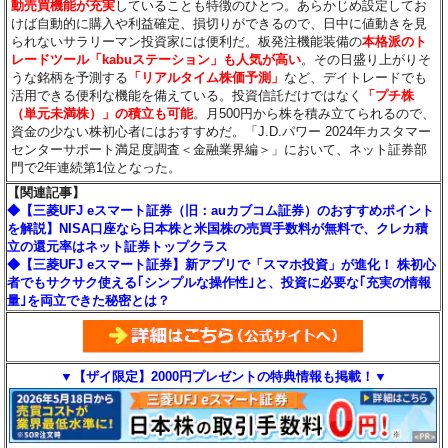
動売買機能が充実
していることも特徴のひとつ。あらかじめ設定してお
けば自動的に購入や利益確定、損切りができるので、日中に値動きを見
られないサラリーマン投資家には便利だ。板発注機能装備の
本格派のト
レードツール「kabuステーション」も人気が高い
。その日盛り上がりそ
うな銘柄を予測する
「リアルタイム株価予測」
など、デイトレードでも
活用できる便利な機能を備えている。投資信託だけではなく
「プチ株
（単元未満株）」の積立も可能
。月500円から株を積み立てられるので、
資金の少ない株初心者にはおすすめだ。「J.D.パワー 2024年カスタマー
センターサポート満足度調査＜金融業界編＞」において、ネット証券部
門で2年連続第1位となった。
【関連記事】
◆【三菱UFJ eスマート証券（旧：auカブコム証券）のおすすめポイント
を解説】NISA口座なら日本株と米国株の売買手数料が無料で、クレカ積
立の還元率はネット証券トップクラス
◆【三菱UFJ eスマート証券】新アプリで「スマホ投資」が進化！ 株初心
者でもサクサク使える｢シンプルな操作性｣と、投資に必要な｢充実の情報
量｣を両立できた秘密とは？
▼【ザイ限定】2000円プレゼントの特典情報も掲載！▼