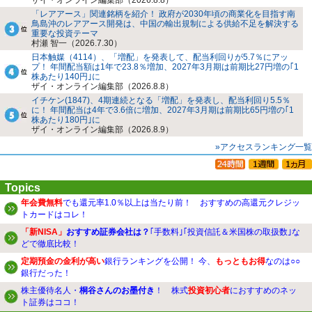
「レアアース」関連銘柄を紹介！ 政府が2030年頃の商業化を目指す南
鳥島沖のレアアース開発は、中国の輸出規制による供給不足を解決する
重要な投資テーマ
村瀬 智一（2026.7.30）
日本触媒（4114）、「増配」を発表して、配当利回りが5.7％にアッ
プ！ 年間配当額は1年で23.8％増加、2027年3月期は前期比27円増の｢1
株あたり140円｣に
ザイ・オンライン編集部（2026.8.8）
イチケン(1847)、4期連続となる「増配」を発表し、配当利回り5.5％
に！ 年間配当は4年で3.6倍に増加、2027年3月期は前期比65円増の｢1
株あたり180円｣に
ザイ・オンライン編集部（2026.8.9）
»アクセスランキング一覧
Topics
年会費無料
でも還元率1.0％以上は当たり前！ おすすめの高還元クレジッ
トカードはコレ！
「新NISA」
おすすめ証券会社は？
｢手数料｣｢投資信託＆米国株の取扱数｣な
どで徹底比較！
定期預金の金利が高い
銀行ランキングを公開！ 今、
もっともお得
なのは○○
銀行だった！
株主優待名人・
桐谷さんのお墨付き
！ 株式
投資初心者
におすすめのネッ
ト証券はココ！