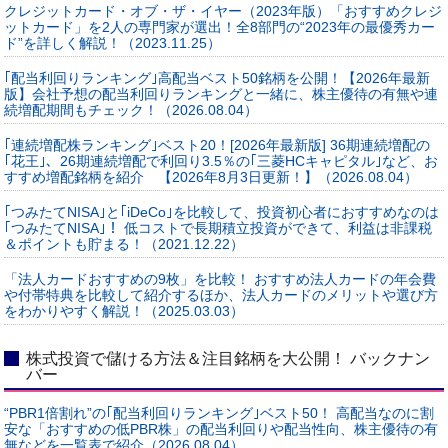
クレジットカード・オブ・ザ・イヤー（2023年版）「おすすめクレジ
ットカード」を2人の専門家が選出！全8部門の“2023年の最優秀カー
ド”を詳しく解説！（2023.11.25）
｢配当利回りランキング｣高配当ベスト50銘柄を公開！【2026年最新
版】会社予想の配当利回りランキングと一緒に、株主優待の有無や連
続増配期間もチェック！（2026.08.04）
｢連続増配株ランキング｣ベスト20！[2026年最新版] 36期連続増配の
｢花王｣、26期連続増配で利回り3.5％の｢三菱HCキャピタル｣など、お
すすめ増配銘柄を紹介 【2026年8月3日更新！】（2026.08.04）
｢つみたてNISA｣と｢iDeCo｣を比較して、投資初心者におすすめなのは
｢つみたてNISA｣！ 低コストで長期積立投資ができて、利益は非課税
＆ポイントも貯まる！（2021.12.22）
「法人カードおすすめの9枚」を比較！ おすすめ法人カードの年会費
や付帯特典を比較して紹介するほか、法人カードのメリットや選び方
をわかりやすく解説！（2025.03.03）
株式投資で儲ける方法＆注目銘柄を大公開！ バックナン
バー
“PBR1倍割れ”の｢配当利回りランキング｣ベスト50！ 高配当なのに割
安な「おすすめの低PBR株」の配当利回りや配当性向、株主優待の有
無などを一覧表で紹介（2026.08.04）