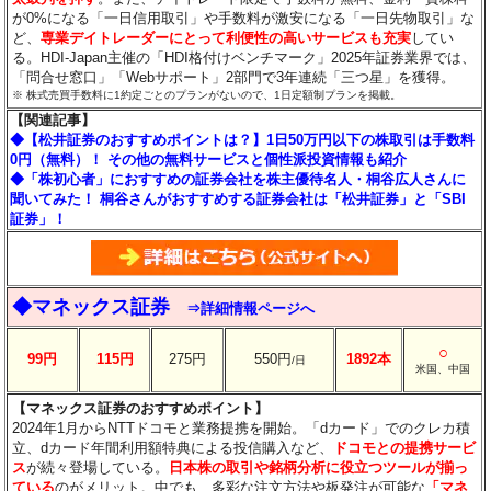
が0%になる「一日信用取引」や手数料が激安になる「一日先物取引」な
ど、
専業デイトレーダーにとって利便性の高いサービスも充実
してい
る。HDI-Japan主催の「HDI格付けベンチマーク」2025年証券業界では、
「問合せ窓口」「Webサポート」2部門で3年連続「三つ星」を獲得。
※ 株式売買手数料に1約定ごとのプランがないので、1日定額制プランを掲載。
【関連記事】
◆【松井証券のおすすめポイントは？】1日50万円以下の株取引は手数料
0円（無料）！ その他の無料サービスと個性派投資情報も紹介
◆「株初心者」におすすめの証券会社を株主優待名人・桐谷広人さんに
聞いてみた！ 桐谷さんがおすすめする証券会社は「松井証券」と「SBI
証券」！
◆マネックス証券
⇒詳細情報ページへ
○
99円
115円
275円
550円
1892本
/日
米国、中国
【マネックス証券のおすすめポイント】
2024年1月からNTTドコモと業務提携を開始。「dカード」でのクレカ積
立、dカード年間利用額特典による投信購入など、
ドコモとの提携サービ
ス
が続々登場している。
日本株の取引や銘柄分析に役立つツールが揃っ
ている
のがメリット。中でも、多彩な注文方法や板発注が可能な
「マネ