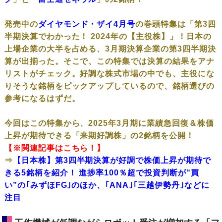
発売中の
ダイヤモンド・ザイ4月号
の巻頭特集は「第3四
半期決算でわかった！ 2024年の【主役株】」！日本の
上場企業の大半を占める、3月期決算企業の第3四半期決
算が出揃った。そこで、この特集では決算の結果をアナ
リストがチェック。好調な株式市場の中でも、主役にな
りそうな銘柄をピックアップしているので、銘柄選びの
参考になるはずだ。
今回はこの特集から、2025年3月期に業績急回復＆株価
上昇が期待できる「来期好調株」の2銘柄を公開！
【※関連記事はこちら！】
⇒
【日本株】第3四半期決算が好調で株価上昇が期待で
きる5銘柄を紹介！ 進捗率100％超で投資判断が“買
い”の｢みずほFG｣のほか、｢ANA｣｢三越伊勢丹｣などに
注目