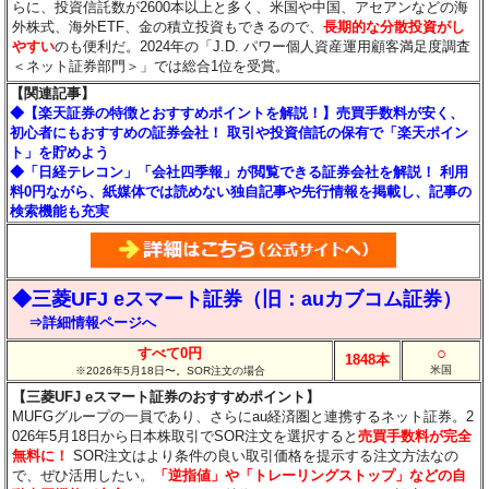
らに、投資信託数が2600本以上と多く、米国や中国、アセアンなどの海
外株式、海外ETF、金の積立投資もできるので、
長期的な分散投資がし
やすい
のも便利だ。2024年の「J.D. パワー個人資産運用顧客満足度調査
＜ネット証券部門＞」では総合1位を受賞。
【関連記事】
◆【楽天証券の特徴とおすすめポイントを解説！】売買手数料が安く、
初心者にもおすすめの証券会社！ 取引や投資信託の保有で「楽天ポイン
ト」を貯めよう
◆「日経テレコン」「会社四季報」が閲覧できる証券会社を解説！ 利用
料0円ながら、紙媒体では読めない独自記事や先行情報を掲載し、記事の
検索機能も充実
◆三菱UFJ eスマート証券（旧：auカブコム証券）
⇒詳細情報ページへ
○
すべて0円
1848本
米国
※2026年5月18日〜。SOR注文の場合
【三菱UFJ eスマート証券のおすすめポイント】
MUFGグループの一員であり、さらにau経済圏と連携するネット証券。2
026年5月18日から日本株取引でSOR注文を選択すると
売買手数料が完全
無料に！
SOR注文はより条件の良い取引価格を提示する注文方法なの
で、ぜひ活用したい。
「逆指値」や「トレーリングストップ」などの自