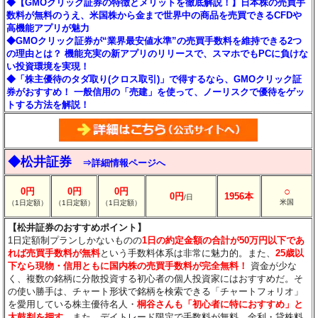
◆【GMOクリック証券の特徴とメリットを徹底解説！】日本株の売買手
数料が無料のうえ、米国株から金まで世界中の商品を売買できるCFDや
高機能アプリが魅力
◆GMOクリック証券が“業界最安値水準”の売買手数料を維持できる2つ
の理由とは？ 機能充実の新アプリのリリースで、スマホでもPCに負けな
い投資環境を実現！
◆「株主優待のタダ取り(クロス取引)」で得するなら、GMOクリック証
券がおすすめ！ 一般信用の「売建」を使って、ノーリスクで優待をゲッ
トする方法を解説！
◆松井証券
⇒詳細情報ページへ
○
0円
0円
0円
0円
1956本
/日
米国
（1日定額）
（1日定額）
（1日定額）
【松井証券のおすすめポイント】
1日定額制プランしかないものの
1日の約定金額の合計が50万円以下であ
れば売買手数料が無料
という手数料体系は非常に魅力的。また、
25歳以
下なら現物・信用ともに国内株の売買手数料が完全無料！
資金が少な
く、複数の銘柄に分散投資する初心者の個人投資家にはおすすめだ。そ
の使い勝手は、チャート形状で銘柄を検索できる「チャートフォリオ」
を愛用している株主優待名人・
桐谷さんも「初心者に特におすすめ」と
太鼓判を押す
。また、デイトレード限定で手数料が無料、金利・貸株料