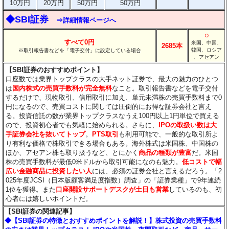
10万円
20万円
50万円
50万円
◆SBI証券
⇒詳細情報ページへ
○
すべて0円
米国、中国、
2685本
韓国、ロシア
※取引報告書などを「電子交付」に設定している場合
、アセアン
【SBI証券のおすすめポイント】
口座数では業界トップクラスの大手ネット証券で、最大の魅力のひとつ
は
国内株式の売買手数料が完全無料
なこと。取引報告書などを電子交付
するだけで、現物取引、信用取引に加え、単元未満株の売買手数料まで0
円になるので、売買コストに関しては圧倒的にお得な証券会社と言え
る。投資信託の数が業界トップクラスなうえ100円以上1円単位で買える
ので、投資初心者でも気軽に始められる。さらに、
IPOの取扱い数は大
手証券会社を抜いてトップ
。
PTS取引
も利用可能で、一般的な取引所よ
り有利な価格で株取引できる場合もある。海外株式は米国株、中国株の
ほか、アセアン株も取り扱うなど、とにかく
商品の種類が豊富
だ。米国
株の売買手数料が最低0米ドルから取引可能になのも魅力。
低コストで幅
広い金融商品に投資したい人
には、必須の証券会社と言えるだろう。「2
025年度JCSI（日本版顧客満足度指数）調査」の「証券業種」で9年連続
1位を獲得。また
口座開設サポートデスクが土日も営業
しているのも、初
心者には嬉しいポイントだ。
【SBI証券の関連記事】
◆【SBI証券の特徴とおすすめポイントを解説！】株式投資の売買手数料