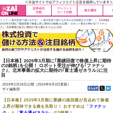
証券会社
クレジット
株主優待
比較
カード比較
トップ
＞
株式投資で儲ける方法！
＞
株式投資で儲ける方法＆注目銘柄を大公開！
＞ 【日本株】
2025年3月期に｢業績回復で株価上昇に期待の2銘柄｣を公開！ ロボット受注が伸びる｢ファナッ
ク｣、北米事業の拡大に期待の｢富士通ゼネラル｣に注目
【日本株】2025年3月期に｢業績回復で株価上昇に期待
の2銘柄｣を公開！ ロボット受注が伸びる｢ファナッ
ク｣、北米事業の拡大に期待の｢富士通ゼネラル｣に注
目
2024年2月24日公開（2024年6月3日更新）
ザイ編集部
【日本株】2025年3月期に業績の急回復が見込めて株価
上昇が期待できる株を先取り！ おすすめは「
ファナッ
ク
」と「
富士通ゼネラル
」の2銘柄！