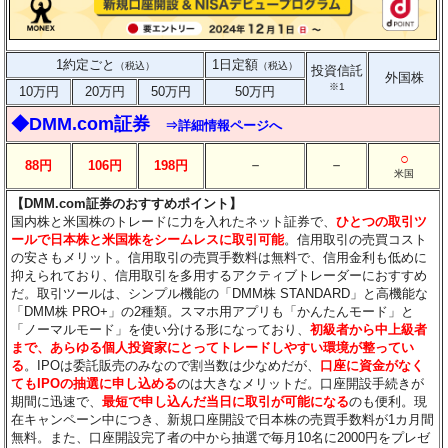
1約定ごと
1日定額
（税込）
（税込）
投資信託
外国株
※1
10万円
20万円
50万円
50万円
◆DMM.com証券
⇒詳細情報ページへ
○
－
－
88円
106円
198円
米国
【DMM.com証券のおすすめポイント】
国内株と米国株のトレードに力を入れたネット証券で、
ひとつの取引ツ
ールで日本株と米国株をシームレスに取引可能
。信用取引の売買コスト
の安さもメリット。信用取引の売買手数料は無料で、信用金利も低めに
抑えられており、信用取引を多用するアクティブトレーダーにおすすめ
だ。取引ツールは、シンプル機能の「DMM株 STANDARD」と高機能な
「DMM株 PRO+」の2種類。スマホ用アプリも「かんたんモード」と
「ノーマルモード」を使い分ける形になっており、
初級者から中上級者
まで、あらゆる個人投資家にとってトレードしやすい環境が整ってい
る
。IPOは委託販売のみなので割当数は少なめだが、
口座に資金がなく
てもIPOの抽選に申し込める
のは大きなメリットだ。口座開設手続きが
期間に迅速で、
最短で申し込んだ当日に取引が可能になる
のも便利。現
在キャンペーン中につき、新規口座開設で日本株の売買手数料が1カ月間
無料。また、口座開設完了者の中から抽選で毎月10名に2000円をプレゼ