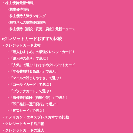
・
株主優待最新情報
・
株主優待情報
・
株主優待人気ランキング
・
桐谷さんの株主優待銘柄
・
株主優待【新設・変更・廃止】最新ニュース
●クレジットカードおすすめ比較
・
クレジットカード比較
・
「達人おすすめ」の最強クレジットカード！
・
「還元率の高さ」で選ぶ！
・
「人気」で選ぶ！おすすめクレジットカード
・
「年会費無料＆高還元」で選ぶ！
・
「マイルの貯まりやすさ」で選ぶ！
・
「ゴールドカード」で選ぶ！
・
「プラチナカード」で選ぶ！
・
「海外旅行保険（自動付帯）」で選ぶ！
・
「即日発行～翌日発行」で選ぶ！
・
「ETCカード」で選ぶ！
・
アメリカン・エキスプレスおすすめ比較
・
クレジットカード活用術
・
クレジットカードの達人