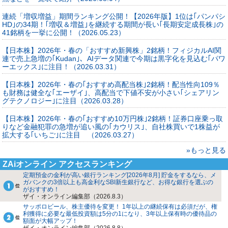
連続「増収増益」期間ランキング公開！【2026年版】1位は｢パンパシ
HD｣の34期！｢増収＆増益｣を継続する期間が長い｢長期安定成長株｣の
41銘柄を一挙に公開！（2026.05.23）
【日本株】2026年・春の「おすすめ新興株」2銘柄！フィジカルAI関
連で売上急増の｢Kudan｣、AIデータ関連で今期は黒字化を見込む｢パワ
ーエックス｣に注目！（2026.03.31）
【日本株】2026年・春の｢おすすめ高配当株｣2銘柄！配当性向109％
も財務は健全な｢エーザイ｣、高配当で下値不安が小さい｢シェアリン
グテクノロジー｣に注目（2026.03.28）
【日本株】2026年・春の｢おすすめ10万円株｣2銘柄！証券口座乗っ取
りなど金融犯罪の急増が追い風の｢カウリス｣、自社株買いで1株益が
拡大する｢いちご｣に注目 （2026.03.27）
»もっと見る
ZAiオンライン アクセスランキング
定期預金の金利が高い銀行ランキング[2026年8月] 貯金をするなら、メ
ガバンクの3倍以上も高金利なSBI新生銀行など、お得な銀行を選ぶの
がおすすめ！
ザイ・オンライン編集部（2026.8.3）
サッポロビール、株主優待を変更！ 1年以上の継続保有は必須だが、権
利獲得に必要な最低投資額は5分の1になり、3年以上保有時の優待品の
額面が大幅アップ！
ザイ・オンライン編集部（2026.8.8）