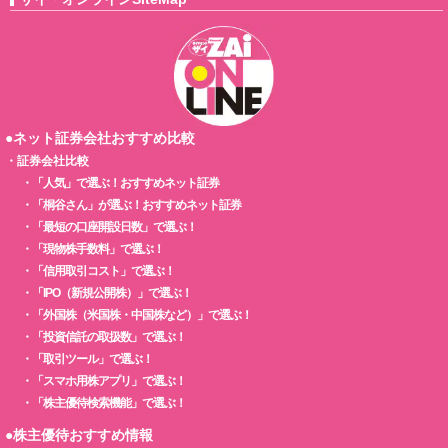
●ネット証券会社おすすめ比較
・
証券会社比較
・
「人気」で選ぶ！おすすめネット証券
・
「桐谷さん」が選ぶ！おすすめネット証券
・
「最短の口座開設日数」で選ぶ！
・
「現物株手数料」で選ぶ！
・
「信用取引コスト」で選ぶ！
・
「IPO（新規公開株）」で選ぶ！
・
「外国株（米国株・中国株など）」で選ぶ！
・
「投資信託の取扱数」で選ぶ！
・
「取引ツール」で選ぶ！
・
「スマホ用株アプリ」で選ぶ！
・
「株主優待検索機能」で選ぶ！
●株主優待おすすめ情報