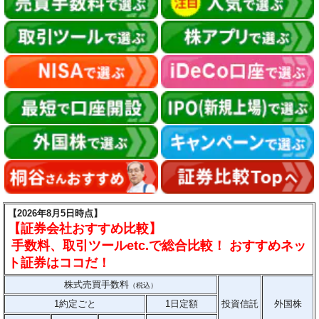
【2026年8月5日時点】
【証券会社おすすめ比較】
手数料、取引ツールetc.で総合比較！ おすすめネッ
ト証券はココだ！
株式売買手数料
（税込）
1約定ごと
1日定額
投資信託
外国株