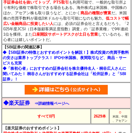
手証券会社を抜いてトップ
。
PTS取引
も利用可能で、一般的な取引所よ
り有利な価格で株取引できる場合もある。海外株式は米国株、中国株の
ほか、アセアン株も取り扱うなど、とにかく
商品の種類が豊富
だ。米国
株の売買手数料が最低0米ドルから取引可能になのも魅力。
低コストで幅
広い金融商品に投資したい人
には、必須の証券会社と言えるだろう。「2
025年度JCSI（日本版顧客満足度指数）調査」の「証券業種」で9年連続
1位を獲得。また
口座開設サポートデスクが土日も営業
しているのも、初
心者には嬉しいポイントだ。
【SBI証券の関連記事】
◆【SBI証券の特徴とおすすめポイントを解説！】株式投資の売買手数料
の安さは業界トップクラス！ IPOや米国株、夜間取引など、商品・サー
ビスも充実
◆「株初心者」におすすめの証券会社を株主優待名人・桐谷広人さんに
聞いてみた！ 桐谷さんがおすすめする証券会社は「松井証券」と「SBI
証券」！
◆楽天証券
⇒詳細情報ページへ
○
すべて0円
2629本
米国、中国
、アセアン
【楽天証券のおすすめポイント】