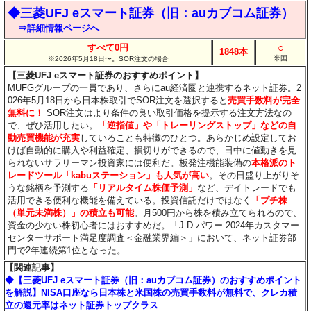
◆三菱UFJ eスマート証券（旧：auカブコム証券）
⇒詳細情報ページへ
○
すべて0円
1848本
米国
※2026年5月18日〜。SOR注文の場合
【三菱UFJ eスマート証券のおすすめポイント】
MUFGグループの一員であり、さらにau経済圏と連携するネット証券。2
026年5月18日から日本株取引でSOR注文を選択すると
売買手数料が完全
無料に！
SOR注文はより条件の良い取引価格を提示する注文方法なの
で、ぜひ活用したい。
「逆指値」や「トレーリングストップ」などの自
動売買機能が充実
していることも特徴のひとつ。あらかじめ設定してお
けば自動的に購入や利益確定、損切りができるので、日中に値動きを見
られないサラリーマン投資家には便利だ。板発注機能装備の
本格派のト
レードツール「kabuステーション」も人気が高い
。その日盛り上がりそ
うな銘柄を予測する
「リアルタイム株価予測」
など、デイトレードでも
活用できる便利な機能を備えている。投資信託だけではなく
「プチ株
（単元未満株）」の積立も可能
。月500円から株を積み立てられるので、
資金の少ない株初心者にはおすすめだ。「J.D.パワー 2024年カスタマー
センターサポート満足度調査＜金融業界編＞」において、ネット証券部
門で2年連続第1位となった。
【関連記事】
◆【三菱UFJ eスマート証券（旧：auカブコム証券）のおすすめポイント
を解説】NISA口座なら日本株と米国株の売買手数料が無料で、クレカ積
立の還元率はネット証券トップクラス