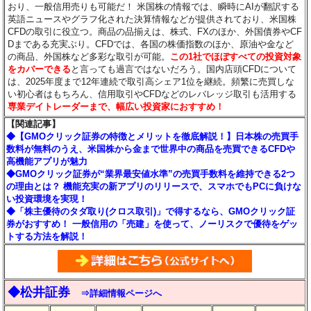
おり、一般信用売りも可能だ！ 米国株の情報では、瞬時にAIが翻訳する
英語ニュースやグラフ化された決算情報などが提供されており、米国株
CFDの取引に役立つ。商品の品揃えは、株式、FXのほか、外国債券やCF
Dまである充実ぶり。CFDでは、各国の株価指数のほか、原油や金など
の商品、外国株など多彩な取引が可能。
この1社でほぼすべての投資対象
をカバーできる
と言っても過言ではないだろう。国内店頭CFDについて
は、2025年度まで12年連続で取引高シェア1位を継続。頻繁に売買しな
い初心者はもちろん、信用取引やCFDなどのレバレッジ取引も活用する
専業デイトレーダーまで、幅広い投資家におすすめ！
【関連記事】
◆【GMOクリック証券の特徴とメリットを徹底解説！】日本株の売買手
数料が無料のうえ、米国株から金まで世界中の商品を売買できるCFDや
高機能アプリが魅力
◆GMOクリック証券が“業界最安値水準”の売買手数料を維持できる2つ
の理由とは？ 機能充実の新アプリのリリースで、スマホでもPCに負けな
い投資環境を実現！
◆「株主優待のタダ取り(クロス取引)」で得するなら、GMOクリック証
券がおすすめ！ 一般信用の「売建」を使って、ノーリスクで優待をゲッ
トする方法を解説！
◆松井証券
⇒詳細情報ページへ