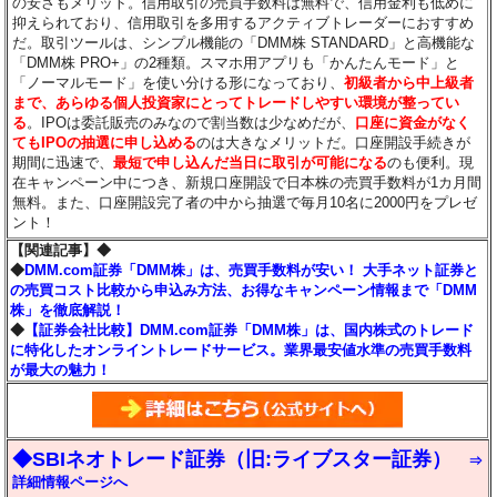
の安さもメリット。信用取引の売買手数料は無料で、信用金利も低めに
抑えられており、信用取引を多用するアクティブトレーダーにおすすめ
だ。取引ツールは、シンプル機能の「DMM株 STANDARD」と高機能な
「DMM株 PRO+」の2種類。スマホ用アプリも「かんたんモード」と
「ノーマルモード」を使い分ける形になっており、
初級者から中上級者
まで、あらゆる個人投資家にとってトレードしやすい環境が整ってい
る
。IPOは委託販売のみなので割当数は少なめだが、
口座に資金がなく
てもIPOの抽選に申し込める
のは大きなメリットだ。口座開設手続きが
期間に迅速で、
最短で申し込んだ当日に取引が可能になる
のも便利。現
在キャンペーン中につき、新規口座開設で日本株の売買手数料が1カ月間
無料。また、口座開設完了者の中から抽選で毎月10名に2000円をプレゼ
ント！
【関連記事】◆
◆
DMM.com証券「DMM株」は、売買手数料が安い！ 大手ネット証券と
の売買コスト比較から申込み方法、お得なキャンペーン情報まで「DMM
株」を徹底解説！
◆
【証券会社比較】DMM.com証券「DMM株」は、国内株式のトレード
に特化したオンライントレードサービス。業界最安値水準の売買手数料
が最大の魅力！
◆SBIネオトレード証券（旧:ライブスター証券）
⇒
詳細情報ページへ