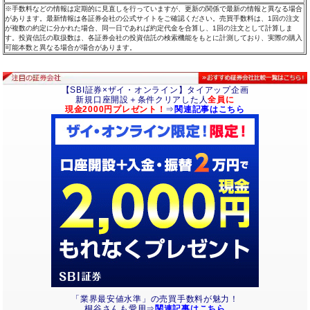
※手数料などの情報は定期的に見直しを行っていますが、更新の関係で最新の情報と異なる場合
があります。最新情報は各証券会社の公式サイトをご確認ください。売買手数料は、1回の注文
が複数の約定に分かれた場合、同一日であれば約定代金を合算し、1回の注文として計算しま
す。投資信託の取扱数は、各証券会社の投資信託の検索機能をもとに計測しており、実際の購入
可能本数と異なる場合が場合があります。
【SBI証券×ザイ・オンライン】タイアップ企画
新規口座開設＋条件クリアした人
全員に
現金2000円プレゼント！
⇒
関連記事はこちら
「業界最安値水準」の売買手数料が魅力！
桐谷さんも愛用⇒
関連記事はこちら