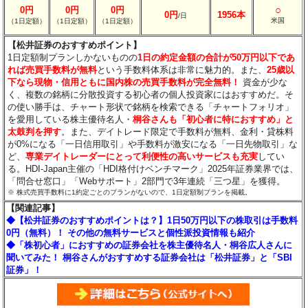
○
0円
0円
0円
0円
1956本
/日
米国
（1日定額）
（1日定額）
（1日定額）
【松井証券のおすすめポイント】
1日定額制プランしかないものの
1日の約定金額の合計が50万円以下であ
れば売買手数料が無料
という手数料体系は非常に魅力的。また、
25歳以
下なら現物・信用ともに国内株の売買手数料が完全無料！
資金が少な
く、複数の銘柄に分散投資する初心者の個人投資家にはおすすめだ。そ
の使い勝手は、チャート形状で銘柄を検索できる「チャートフォリオ」
を愛用している株主優待名人・
桐谷さんも「初心者に特におすすめ」と
太鼓判を押す
。また、デイトレード限定で手数料が無料、金利・貸株料
が0%になる「一日信用取引」や手数料が激安になる「一日先物取引」な
ど、
専業デイトレーダーにとって利便性の高いサービスも充実
してい
る。HDI-Japan主催の「HDI格付けベンチマーク」2025年証券業界では、
「問合せ窓口」「Webサポート」2部門で3年連続「三つ星」を獲得。
※ 株式売買手数料に1約定ごとのプランがないので、1日定額制プランを掲載。
【関連記事】
◆【松井証券のおすすめポイントは？】1日50万円以下の株取引は手数料
0円（無料）！ その他の無料サービスと個性派投資情報も紹介
◆「株初心者」におすすめの証券会社を株主優待名人・桐谷広人さんに
聞いてみた！ 桐谷さんがおすすめする証券会社は「松井証券」と「SBI
証券」！