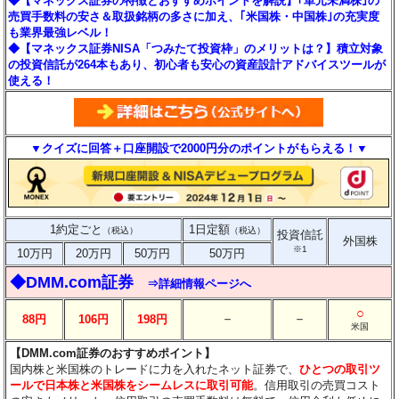
◆【マネックス証券の特徴とおすすめポイントを解説】｢単元未満株｣の
売買手数料の安さ＆取扱銘柄の多さに加え、｢米国株・中国株｣の充実度
も業界最強レベル！
◆【マネックス証券NISA「つみたて投資枠」のメリットは？】積立対象
の投資信託が264本もあり、初心者も安心の資産設計アドバイスツールが
使える！
▼クイズに回答＋口座開設で2000円分のポイントがもらえる！▼
1約定ごと
1日定額
（税込）
（税込）
投資信託
外国株
※1
10万円
20万円
50万円
50万円
◆DMM.com証券
⇒詳細情報ページへ
○
－
－
88円
106円
198円
米国
【DMM.com証券のおすすめポイント】
国内株と米国株のトレードに力を入れたネット証券で、
ひとつの取引ツ
ールで日本株と米国株をシームレスに取引可能
。信用取引の売買コスト