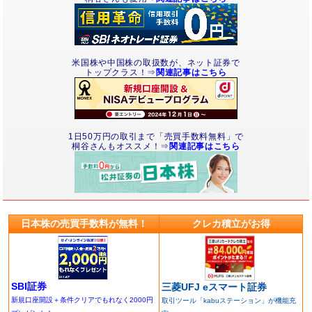
米国株や中国株の取扱数が、ネット証券で
トップクラス！⇒
関連記事はこちら
1日50万円の取引まで「売買手数料無料」で
桐谷さんもオススメ！⇒
関連記事はこちら
日本株の売買手数料が無料！
クレカ積立がお得
SBI証券
三菱UFJ eスマート証券
新規口座開設＋条件クリアでもれなく2000円
取引ツール「kabuステーション」が機能充