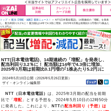
証券会社
クレジット
株主優待
比較
カード比較
トップ
＞
配当【増配・減配】最新ニュース！
＞ NTT(日本電信電話)、14期連続の「増配」を発表
し、配当利回り3.2％に！ 配当額は14年で4.3倍に増加、2025年3月期は前期比0.1円増の｢1株あた
り5.2円｣に
NTT(日本電信電話)、14期連続の「増配」を発表し、
配当利回り3.2％に！ 配当額は14年で4.3倍に増加、
2025年3月期は前期比0.1円増の｢1株あたり5.2円｣に
2024年5月10日公開（2026年5月26日更新）
ザイ・オンライン編集部
NTT（日本電信電話）
は、2025年3月期の配当を前期
比で「
増配
」とする予想を、2024年5月10日の12時50分
に発表した。これにより、
NTT
の
配当利回り（予想）は