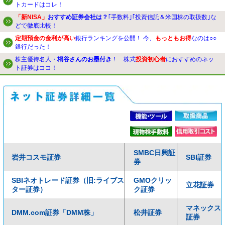
トカードはコレ！
「新NISA」
おすすめ証券会社は？
｢手数料｣｢投資信託＆米国株の取扱数｣な
どで徹底比較！
定期預金の金利が高い
銀行ランキングを公開！ 今、
もっともお得
なのは○○
銀行だった！
株主優待名人・
桐谷さんのお墨付き
！ 株式
投資初心者
におすすめのネッ
ト証券はココ！
SMBC日興証
岩井コスモ証券
SBI証券
券
SBIネオトレード証券（旧:ライブス
GMOクリッ
立花証券
ター証券）
ク証券
マネックス
DMM.com証券「DMM株」
松井証券
証券