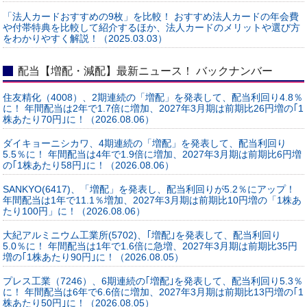
「法人カードおすすめの9枚」を比較！ おすすめ法人カードの年会費
や付帯特典を比較して紹介するほか、法人カードのメリットや選び方
をわかりやすく解説！（2025.03.03）
配当【増配・減配】最新ニュース！ バックナンバー
住友精化（4008）、2期連続の「増配」を発表して、配当利回り4.8％
に！ 年間配当は2年で1.7倍に増加、2027年3月期は前期比26円増の｢1
株あたり70円｣に！（2026.08.06）
ダイキョーニシカワ、4期連続の「増配」を発表して、配当利回り
5.5％に！ 年間配当は4年で1.9倍に増加、2027年3月期は前期比6円増
の｢1株あたり58円｣に！（2026.08.06）
SANKYO(6417)、「増配」を発表し、配当利回りが5.2％にアップ！
年間配当は1年で11.1％増加、2027年3月期は前期比10円増の「1株あ
たり100円」に！（2026.08.06）
大紀アルミニウム工業所(5702)、｢増配｣を発表して、配当利回り
5.0％に！ 年間配当は1年で1.6倍に急増、2027年3月期は前期比35円
増の｢1株あたり90円｣に！（2026.08.05）
プレス工業（7246）、6期連続の｢増配｣を発表して、配当利回り5.3％
に！ 年間配当は6年で6.6倍に増加、2027年3月期は前期比13円増の｢1
株あたり50円｣に！（2026.08.05）