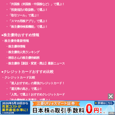
・
「外国株（米国株・中国株など）」で選ぶ！
・
「投資信託の取扱数」で選ぶ！
・
「取引ツール」で選ぶ！
・
「スマホ用株アプリ」で選ぶ！
・
「株主優待検索機能」で選ぶ！
●株主優待おすすめ情報
・
株主優待最新情報
・
株主優待情報
・
株主優待人気ランキング
・
桐谷さんの株主優待銘柄
・
株主優待【新設・変更・廃止】最新ニュース
●クレジットカードおすすめ比較
・
クレジットカード比較
・
「達人おすすめ」の最強クレジットカード！
・
「還元率の高さ」で選ぶ！
・
「人気」で選ぶ！おすすめクレジットカード
・
「年会費無料＆高還元」で選ぶ！
・
「マイルの貯まりやすさ」で選ぶ！
・
「ゴールドカード」で選ぶ！