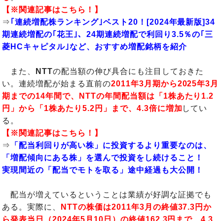
【※関連記事はこちら！】
⇒
｢連続増配株ランキング｣ベスト20！[2024年最新版]34
期連続増配の｢花王｣、24期連続増配で利回り3.5％の｢三
菱HCキャピタル｣など、おすすめ増配銘柄を紹介
また、
NTT
の配当額の伸び具合にも注目しておきた
い。連続増配が始まる直前の
2011年3月期から2025年3月
期までの14年間で、NTTの年間配当額は「1株あたり1.2
円」から「1株あたり5.2円」まで、4.3倍に増加
してい
る。
【※関連記事はこちら！】
⇒
「配当利回りが高い株」に投資するより重要なのは、
「増配傾向にある株」を選んで投資をし続けること！
実現間近の「配当でモトを取る」途中経過も大公開！
配当が増えているということは業績が好調な証拠でも
ある。実際に、
NTTの株価は2011年3月の終値37.3円か
ら発表当日（2024年5月10日）の終値162.3円まで、4.3