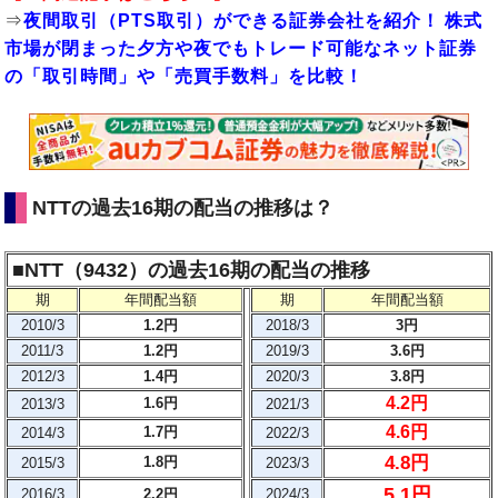
⇒
夜間取引（PTS取引）ができる証券会社を紹介！ 株式
市場が閉まった夕方や夜でもトレード可能なネット証券
の「取引時間」や「売買手数料」を比較！
NTTの過去16期の配当の推移は？
■NTT（9432）の過去16期の配当の推移
期
年間配当額
期
年間配当額
2010/3
1.2円
2018/3
3円
2011/3
1.2円
2019/3
3.6円
2012/3
1.4円
2020/3
3.8円
4.2円
1.6円
2013/3
2021/3
4.6円
1.7円
2014/3
2022/3
4.8円
1.8円
2015/3
2023/3
5.1円
2016/3
2.2円
2024/3