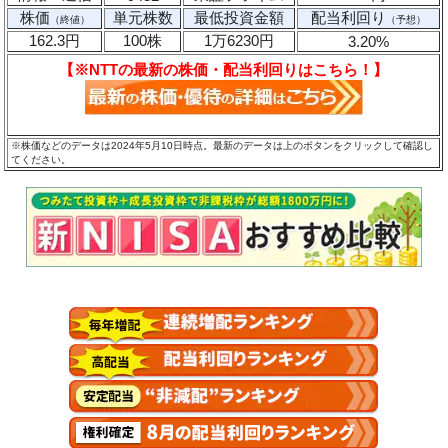
株価
単元株数
最低投資金額
配当利回り
（終値）
（予想）
162.3円
100株
1万6230円
3.20%
【※NTTの最新の株価・配当利回りはこちら！】
※株価などのデータは2024年5月10日時点。最新のデータは上のボタンをクリックして確認し
てください。