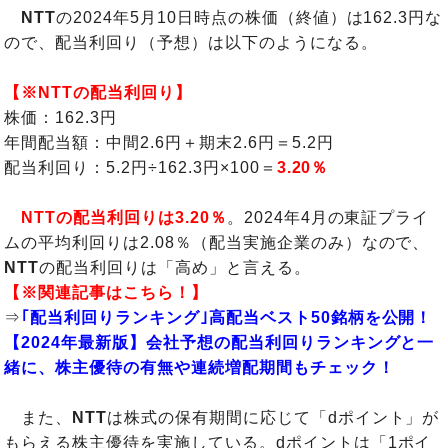
NTT
の2024年5月10日時点の株価（終値）は162.3円な
ので、配当利回り（予想）は以下のようになる。
【※NTTの配当利回り】
株価：162.3円
年間配当額：中間2.6円＋期末2.6円＝5.2円
配当利回り：5.2円÷162.3円×100＝
3.20％
NTTの配当利回りは3.20％
。2024年4月の東証プライ
ムの平均利回りは2.08％（配当実施企業のみ）なので、
NTT
の配当利回りは「高め」と言える。
【※関連記事はこちら！】
⇒
｢配当利回りランキング｣高配当ベスト50銘柄を公開！
【2024年最新版】会社予想の配当利回りランキングと一
緒に、株主優待の有無や連続増配期間もチェック！
また、
NTT
は株式の保有期間に応じて「dポイント」が
もらえる株主優待を実施している。dポイントは「1ポイ