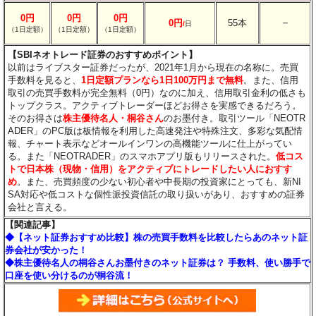
0円
0円
0円
－
0円
55本
/
日
（1日定額）
（1日定額）
（1日定額）
【SBIネオトレード証券のおすすめポイント】
以前はライブスター証券だったが、2021年1月から現在の名称に。売買
手数料を見ると、
1日定額プランなら1日100万円まで無料
。また、信用
取引の売買手数料が完全無料（0円）なのに加え、信用取引金利の低さも
トップクラス。アクティブトレーダーほどお得さを実感できるだろう。
そのお得さは
株主優待名人・桐谷さん
のお墨付き。取引ツール「NEOTR
ADER」のPC版は板情報を利用した高速発注や特殊注文、多彩な気配情
報、チャート表示などオールインワンの高機能ツールに仕上がってい
る。また「NEOTRADER」のスマホアプリ版もリリースされた。
低コス
トで日本株（現物・信用）をアクティブにトレードしたい人におすす
め
。また、売買頻度の少ない初心者や中長期の投資家にとっても、新NI
SA対応や低コストな個性派投資信託の取り扱いがあり、おすすめの証券
会社と言える。
【関連記事】
◆【ネット証券おすすめ比較】株の売買手数料を比較したらあのネット証
券会社が安かった！
◆株主優待名人の桐谷さんお墨付きのネット証券は？ 手数料、使い勝手で
口座を使い分けるのが桐谷流！