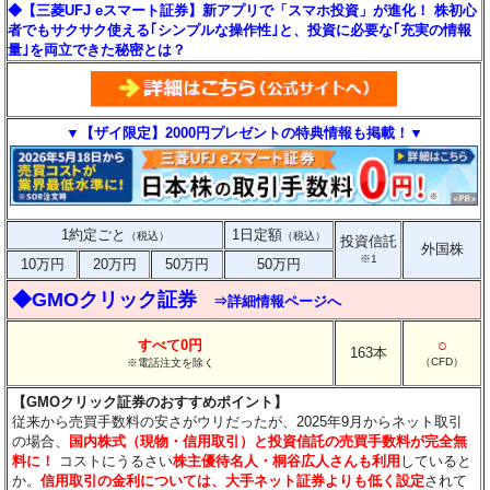
◆【三菱UFJ eスマート証券】新アプリで「スマホ投資」が進化！ 株初心
者でもサクサク使える｢シンプルな操作性｣と、投資に必要な｢充実の情報
量｣を両立できた秘密とは？
▼【ザイ限定】2000円プレゼントの特典情報も掲載！▼
1約定ごと
1日定額
（税込）
（税込）
投資信託
外国株
※1
10万円
20万円
50万円
50万円
◆GMOクリック証券
⇒詳細情報ページへ
○
すべて0円
163本
（CFD）
※電話注文を除く
【GMOクリック証券のおすすめポイント】
従来から売買手数料の安さがウリだったが、2025年9月からネット取引
の場合、
国内株式（現物・信用取引）と投資信託の売買手数料が完全無
料に！
コストにうるさい
株主優待名人・桐谷広人さんも利用
していると
か。
信用取引の金利については、大手ネット証券よりも低く設定
されて