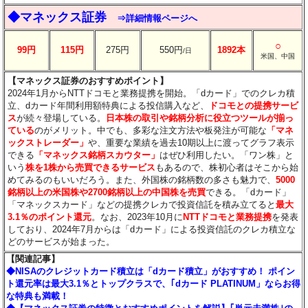
◆マネックス証券
⇒詳細情報ページへ
○
99円
115円
275円
550円
1892本
/日
米国、中国
【マネックス証券のおすすめポイント】
2024年1月からNTTドコモと業務提携を開始。「dカード」でのクレカ積
立、dカード年間利用額特典による投信購入など、
ドコモとの提携サービ
ス
が続々登場している。
日本株の取引や銘柄分析に役立つツールが揃っ
ている
のがメリット。中でも、多彩な注文方法や板発注が可能な
「マネ
ックストレーダー」
や、重要な業績を過去10期以上に渡ってグラフ表示
できる
「マネックス銘柄スカウター」
はぜひ利用したい。「ワン株」と
いう
株を1株から売買できるサービス
もあるので、株初心者はそこから始
めてみるのもいいだろう。また、外国株の銘柄数の多さも魅力で、
5000
銘柄以上の米国株や2700銘柄以上の中国株を売買
できる。「dカード」
「マネックスカード」などの提携クレカで投資信託を積み立てると
最大
3.1％のポイント還元
。なお、2023年10月に
NTTドコモと業務提携
を発表
しており、2024年7月からは「dカード」による投資信託のクレカ積立な
どのサービスが始まった。
【関連記事】
◆NISAのクレジットカード積立は「dカード積立」がおすすめ！ ポイン
ト還元率は最大3.1％とトップクラスで、｢dカード PLATINUM」ならお得
な特典も満載！