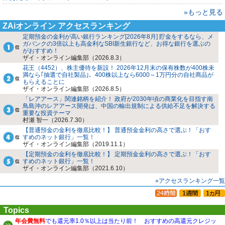
»もっと見る
ZAiオンライン アクセスランキング
定期預金の金利が高い銀行ランキング[2026年8月] 貯金をするなら、メ
ガバンクの3倍以上も高金利なSBI新生銀行など、お得な銀行を選ぶの
がおすすめ！
ザイ・オンライン編集部（2026.8.3）
花王（4452）、株主優待を新設！ 2026年12月末の保有株数が400株未
満なら｢抽選で自社製品｣、400株以上なら6000～1万円分の自社商品が
もらえることに
ザイ・オンライン編集部（2026.8.5）
「レアアース」関連銘柄を紹介！ 政府が2030年頃の商業化を目指す南
鳥島沖のレアアース開発は、中国の輸出規制による供給不足を解決する
重要な投資テーマ
村瀬 智一（2026.7.30）
【普通預金の金利を徹底比較！】 普通預金金利の高さで選ぶ！「おす
すめのネット銀行」一覧！
ザイ・オンライン編集部（2019.11.1）
【定期預金の金利を徹底比較！】 定期預金金利の高さで選ぶ！「おす
すめのネット銀行」一覧！
ザイ・オンライン編集部（2021.6.10）
»アクセスランキング一覧
Topics
年会費無料
でも還元率1.0％以上は当たり前！ おすすめの高還元クレジッ