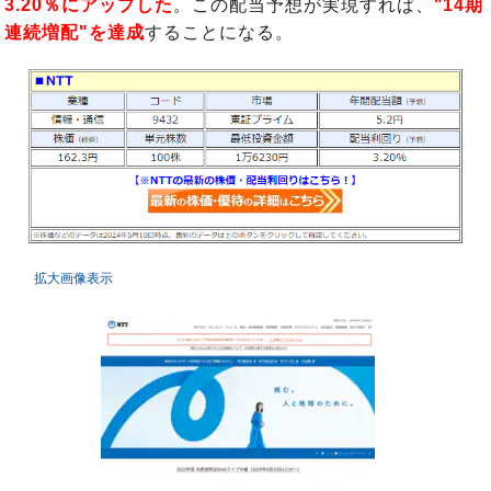
3.20％
にアップした
。この配当予想が実現すれば、
"14期
連続増配"を達成
することになる。
拡大画像表示