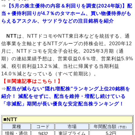
⇒
【5月の株主優待の内容＆利回りを調査(2024年版)】配
当＋優待利回りが4.7％のタマホーム、買い物優待券がも
らえるアスクル、サツドラなどの注目銘柄を紹介
NTT
は、NTTドコモやNTT東日本などを統括する、通
信事業を主軸とするNTTグループの持株会社。2020年12
月に、NTTドコモを完全子会社化。2025年3月期（通
期）の連結業績予想は、営業収益0.6％増、営業利益5.9%
減、税引前利益13.2％減、当社に帰属する当期利益
14.0％減となっている（すべて前期比）。
【※関連記事はこちら！】
⇒
配当が減らない“隠れ増配株”ランキング上位20銘柄を
紹介！ 減配をせずに、配当を維持・増配し続けている
「非減配」期間が長い優良な安定配当株ランキング！
■
NTT
業種
コード
市場
年間配当額
（予想）
情報・通信
東証プライム
5.2円
9432