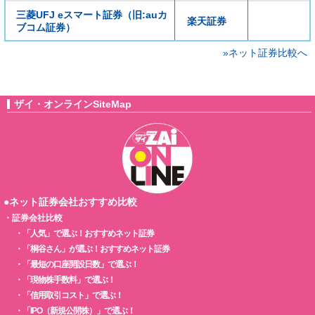
三菱UFJ eスマート証券（旧:auカ
楽天証券
ブコム証券）
»ネット証券比較へ
ザイ・オンラインSiteMap
●ネット証券会社おすすめ比較
・
証券会社比較
・
「人気」で選ぶ！おすすめネット証券
・
「桐谷さん」が選ぶ！おすすめネット証券
・
「最短の口座開設日数」で選ぶ！
・
「現物株手数料」で選ぶ！
・
「信用取引コスト」で選ぶ！
・
「IPO（新規公開株）」で選ぶ！