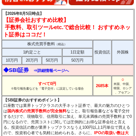
【2026年8月5日時点】
【証券会社おすすめ比較】
手数料、取引ツールetc.で総合比較！ おすすめネッ
ト証券はココだ！
株式売買手数料
（税込）
1約定ごと
1日定額
投資信託
外国株
10万円
20万円
50万円
50万円
◆SBI証券
⇒詳細情報ページへ
○
すべて0円
米国、中国、
2685本
韓国、ロシア
※取引報告書などを「電子交付」に設定している場合
、アセアン
【SBI証券のおすすめポイント】
口座数では業界トップクラスの大手ネット証券で、最大の魅力のひとつ
は
国内株式の売買手数料が完全無料
なこと。取引報告書などを電子交付
するだけで、現物取引、信用取引に加え、単元未満株の売買手数料まで0
円になるので、売買コストに関しては圧倒的にお得な証券会社と言え
る。投資信託の数が業界トップクラスなうえ100円以上1円単位で買える
ので、投資初心者でも気軽に始められる。さらに、
IPOの取扱い数は大