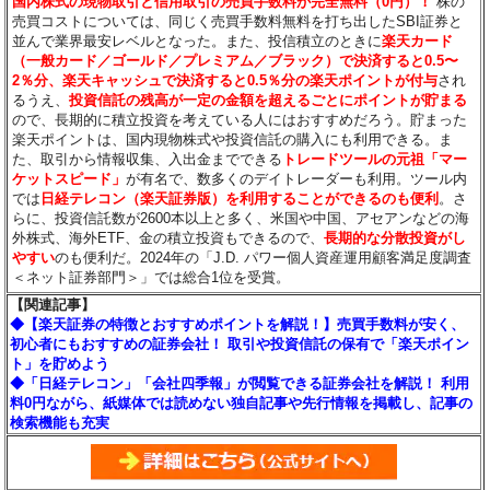
国内株式の現物取引と信用取引の売買手数料が完全無料（0円）！
株の
売買コストについては、同じく売買手数料無料を打ち出したSBI証券と
並んで業界最安レベルとなった。また、投信積立のときに
楽天カード
（一般カード／ゴールド／プレミアム／ブラック）で決済すると0.5〜
2％分
、楽天キャッシュで決済すると0.5％分
の楽天ポイントが付与
され
るうえ、
投資信託の残高が一定の金額を超えるごとにポイントが貯まる
ので、長期的に積立投資を考えている人にはおすすめだろう。貯まった
楽天ポイントは、国内現物株式や投資信託の購入にも利用できる。ま
た、取引から情報収集、入出金までできる
トレードツールの元祖「マー
ケットスピード」
が有名で、数多くのデイトレーダーも利用。ツール内
では
日経テレコン（楽天証券版）を利用することができるのも便利
。さ
らに、投資信託数が2600本以上と多く、米国や中国、アセアンなどの海
外株式、海外ETF、金の積立投資もできるので、
長期的な分散投資がし
やすい
のも便利だ。2024年の「J.D. パワー個人資産運用顧客満足度調査
＜ネット証券部門＞」では総合1位を受賞。
【関連記事】
◆【楽天証券の特徴とおすすめポイントを解説！】売買手数料が安く、
初心者にもおすすめの証券会社！ 取引や投資信託の保有で「楽天ポイン
ト」を貯めよう
◆「日経テレコン」「会社四季報」が閲覧できる証券会社を解説！ 利用
料0円ながら、紙媒体では読めない独自記事や先行情報を掲載し、記事の
検索機能も充実