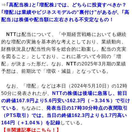
⇒
｢高配当株｣と｢増配株｣では、どちらに投資すべきか？
｢増配｣は業績やビジネスモデルの“裏付け”があるが、｢高
配当｣は株価や配当額に左右される不安定なもの！
NTT
は配当について、「中期経営戦略においても継続
的な増配の実施を基本的な考えとしており、業績動向、
財務状況及び配当性向等を総合的に勘案し、配当の充実
を図ること」としており、これに基づいて今回の「増
配」が決まった形だ。なお、
NTT
の2025年3月期の業績
予想は、前期比で「増収・減益」となっている。
なお、「増配」などは本日（2024年5月10日）の12時
50分に発表されたが、
NTTの株価は後場に急落し、前日
の終値167.9円より5.6円安い162.3円（－3.34％）で引け
ている
。ちなみに、
発表当日の17時30分時点の夜間取引
（PTS取引）では、当日の終値162.3円よりも1.7円高い
164円（＋1.04％）を記録
している。
【※関連記事はこちら！】