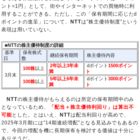
ント=1円」として、街やインターネットでの買物時に利
用することができる。ただし、この「保有期間に応じたd
ポイントの進呈」について、
NTT
は”株主優待制度”という
表現は用いていない。
■NTTの株主優待制度の詳細
基準
保有株式
継続保有期間
株主優待内容
日
数
2年以上3年未
dポイント
1500ポイン
100株
以上
満
ト
3月末
5年以上6年未
dポイント
3000ポイン
100株
以上
満
ト
NTT
の株主優待がもらえるのは所定の保有期間中のみ
となっているため、
「配当＋株主優待利回り」は算出不
可能
とした。とはいえ、
NTT
は配当利回りが高めで、
2025年3月期には”14期連続増配”となる見込みでもあるの
で、今回の増配を機に長期保有を検討する価値は十分に
ありそうだ。