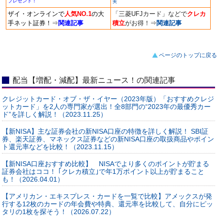
プレゼント！
実
ザイ・オンラインで
人気NO.1
の大
「三菱UFJカード」などで
クレカ
手ネット証券！
⇒
関連記事
積立
がお得！
⇒
関連記事
ページのトップに戻る
配当【増配・減配】最新ニュース！の関連記事
クレジットカード・オブ・ザ・イヤー（2023年版）「おすすめクレジ
ットカード」を2人の専門家が選出！全8部門の“2023年の最優秀カー
ド”を詳しく解説！（2023.11.25）
【新NISA】主な証券会社の新NISA口座の特徴を詳しく解説！ SBI証
券、楽天証券、マネックス証券などの新NISA口座の取扱商品やポイン
ト還元率などを比較！（2023.11.15）
【新NISA口座おすすめ比較】 NISAでより多くのポイントが貯まる
証券会社はココ！ ｢クレカ積立｣で年1万ポイント以上が貯まること
も！（2026.04.01）
【アメリカン・エキスプレス・カードを一覧で比較】アメックスが発
行する12枚のカードの年会費や特典、還元率を比較して、自分にピッ
タリの1枚を探そう！（2026.07.22）