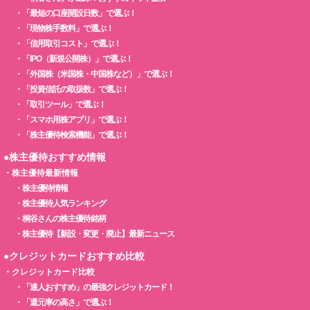
・
「最短の口座開設日数」で選ぶ！
・
「現物株手数料」で選ぶ！
・
「信用取引コスト」で選ぶ！
・
「IPO（新規公開株）」で選ぶ！
・
「外国株（米国株・中国株など）」で選ぶ！
・
「投資信託の取扱数」で選ぶ！
・
「取引ツール」で選ぶ！
・
「スマホ用株アプリ」で選ぶ！
・
「株主優待検索機能」で選ぶ！
●株主優待おすすめ情報
・
株主優待最新情報
・
株主優待情報
・
株主優待人気ランキング
・
桐谷さんの株主優待銘柄
・
株主優待【新設・変更・廃止】最新ニュース
●クレジットカードおすすめ比較
・
クレジットカード比較
・
「達人おすすめ」の最強クレジットカード！
・
「還元率の高さ」で選ぶ！