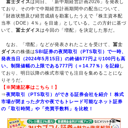
冨士ダイス
は同日、「新中期経営計画2026」を発表し
ており、その中で中期経営計画期間中の配当について、
「財政状態及び経営成績を勘案したうえで『株主資本配
当率（DOE）4％』を目途」としている。この方針に基づ
いて、
冨士ダイス
は今回の「増配」を決定した形だ。
なお、「増配」などが発表されたことを受けて、
冨士
ダイス
の株価は
SBI証券の夜間取引（PTS取引）で一時、
発表当日（2024年5月15日）の終値677円より100円も高
い、制限値幅の上限である777円（＋14.77％）を記録
し
ており、明日以降の株式市場でも注目を集めることにな
りそうだ。
【※関連記事はこちら！】
⇒
夜間取引（PTS取引）ができる証券会社を紹介！ 株式
市場が閉まった夕方や夜でもトレード可能なネット証券
の「取引時間」や「売買手数料」を比較！