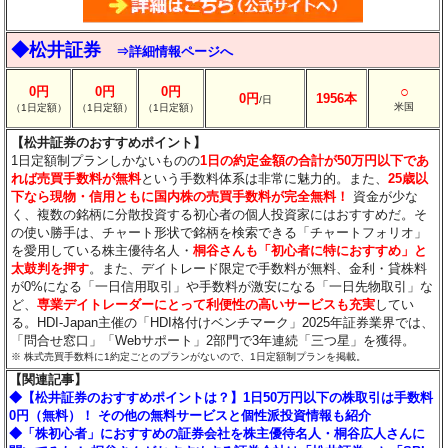
◆松井証券
⇒詳細情報ページへ
○
0円
0円
0円
0円
1956本
/日
米国
（1日定額）
（1日定額）
（1日定額）
【松井証券のおすすめポイント】
1日定額制プランしかないものの
1日の約定金額の合計が50万円以下であ
れば売買手数料が無料
という手数料体系は非常に魅力的。また、
25歳以
下なら現物・信用ともに国内株の売買手数料が完全無料！
資金が少な
く、複数の銘柄に分散投資する初心者の個人投資家にはおすすめだ。そ
の使い勝手は、チャート形状で銘柄を検索できる「チャートフォリオ」
を愛用している株主優待名人・
桐谷さんも「初心者に特におすすめ」と
太鼓判を押す
。また、デイトレード限定で手数料が無料、金利・貸株料
が0%になる「一日信用取引」や手数料が激安になる「一日先物取引」な
ど、
専業デイトレーダーにとって利便性の高いサービスも充実
してい
る。HDI-Japan主催の「HDI格付けベンチマーク」2025年証券業界では、
「問合せ窓口」「Webサポート」2部門で3年連続「三つ星」を獲得。
※ 株式売買手数料に1約定ごとのプランがないので、1日定額制プランを掲載。
【関連記事】
◆【松井証券のおすすめポイントは？】1日50万円以下の株取引は手数料
0円（無料）！ その他の無料サービスと個性派投資情報も紹介
◆「株初心者」におすすめの証券会社を株主優待名人・桐谷広人さんに