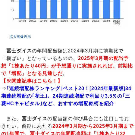
拡大画像表示
冨士ダイス
の年間配当額は2024年3月期に前期比で
「横ばい」となっているものの、
2025年3月期の配当予
想「1株あたり40円」が予想通りに実施されれば、前期比
で「増配」となる見通しだ
。
【※関連記事はこちら！】
⇒
｢連続増配株ランキング｣ベスト20！[2024年最新版]34
期連続増配の｢花王｣、24期連続増配で利回り3.5％の｢三
菱HCキャピタル｣など、おすすめ増配銘柄を紹介
また、
冨士ダイス
の配当額の伸び具合にも注目してお
きたい。前期にあたる
2024年3月期から2025年3月期まで
の1年間で、冨士ダイスの年間配当額は「1株あたり32