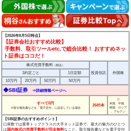
【2026年8月5日時点】
【証券会社おすすめ比較】
手数料、取引ツールetc.で総合比較！ おすすめネッ
ト証券はココだ！
株式売買手数料
（税込）
1約定ごと
1日定額
投資信託
外国株
10万円
20万円
50万円
50万円
◆SBI証券
⇒詳細情報ページへ
○
すべて0円
米国、中国、
2685本
韓国、ロシア
※取引報告書などを「電子交付」に設定している場合
、アセアン
【SBI証券のおすすめポイント】
口座数では業界トップクラスの大手ネット証券で、最大の魅力のひとつ
は
国内株式の売買手数料が完全無料
なこと。取引報告書などを電子交付