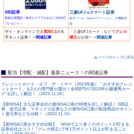
SBI証券
三菱UFJ eスマート証券
新規口座開設＋条件クリアでもれなく2000円
取引ツール「kabuステーション」が機能充
プレゼント！
実
ザイ・オンラインで
人気NO.1
の大
「三菱UFJカード」などで
クレカ
手ネット証券！
⇒
関連記事
積立
がお得！
⇒
関連記事
ページのトップに戻る
配当【増配・減配】最新ニュース！の関連記事
クレジットカード・オブ・ザ・イヤー（2023年版）「おすすめクレジ
ットカード」を2人の専門家が選出！全8部門の“2023年の最優秀カー
ド”を詳しく解説！（2023.11.25）
【新NISA】主な証券会社の新NISA口座の特徴を詳しく解説！ SBI証
券、楽天証券、マネックス証券などの新NISA口座の取扱商品やポイン
ト還元率などを比較！（2023.11.15）
【新NISA口座おすすめ比較】 NISAでより多くのポイントが貯まる
証券会社はココ！ ｢クレカ積立｣で年1万ポイント以上が貯まること
も！（2026.04.01）