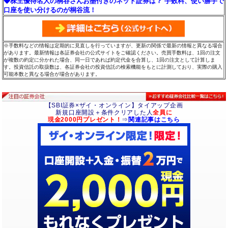
◆株主優待名人の桐谷さんお墨付きのネット証券は？ 手数料、使い勝手で
口座を使い分けるのが桐谷流！
※手数料などの情報は定期的に見直しを行っていますが、更新の関係で最新の情報と異なる場合
があります。最新情報は各証券会社の公式サイトをご確認ください。売買手数料は、1回の注文
が複数の約定に分かれた場合、同一日であれば約定代金を合算し、1回の注文として計算しま
す。投資信託の取扱数は、各証券会社の投資信託の検索機能をもとに計測しており、実際の購入
可能本数と異なる場合が場合があります。
【SBI証券×ザイ・オンライン】タイアップ企画
新規口座開設＋条件クリアした人
全員に
現金2000円プレゼント！
⇒
関連記事はこちら