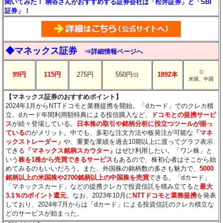
聞いてみた！ 桐谷さんがおすすめする証券会社は「松井証券」と「SBI
証券」！
◆マネックス証券
⇒詳細情報ページへ
○
99円
115円
275円
550円
1892本
/日
米国、中国
【マネックス証券のおすすめポイント】
2024年1月からNTTドコモと業務提携を開始。「dカード」でのクレカ積
立、dカード年間利用額特典による投信購入など、
ドコモとの提携サービ
ス
が続々登場している。
日本株の取引や銘柄分析に役立つツールが揃っ
ている
のがメリット。中でも、多彩な注文方法や板発注が可能な
「マネ
ックストレーダー」
や、重要な業績を過去10期以上に渡ってグラフ表示
できる
「マネックス銘柄スカウター」
はぜひ利用したい。「ワン株」と
いう
株を1株から売買できるサービス
もあるので、株初心者はそこから始
めてみるのもいいだろう。また、外国株の銘柄数の多さも魅力で、
5000
銘柄以上の米国株や2700銘柄以上の中国株を売買
できる。「dカード」
「マネックスカード」などの提携クレカで投資信託を積み立てると
最大
3.1％のポイント還元
。なお、2023年10月に
NTTドコモと業務提携
を発表
しており、2024年7月からは「dカード」による投資信託のクレカ積立な
どのサービスが始まった。