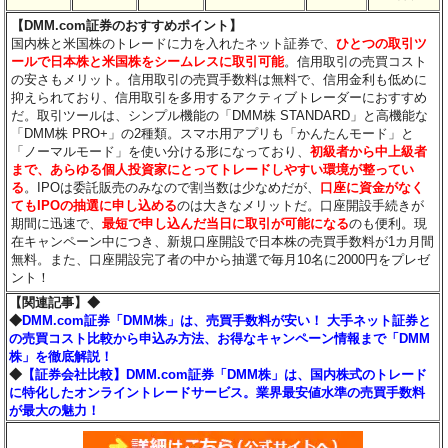
【DMM.com証券のおすすめポイント】
国内株と米国株のトレードに力を入れたネット証券で、
ひとつの取引ツ
ールで日本株と米国株をシームレスに取引可能
。信用取引の売買コスト
の安さもメリット。信用取引の売買手数料は無料で、信用金利も低めに
抑えられており、信用取引を多用するアクティブトレーダーにおすすめ
だ。取引ツールは、シンプル機能の「DMM株 STANDARD」と高機能な
「DMM株 PRO+」の2種類。スマホ用アプリも「かんたんモード」と
「ノーマルモード」を使い分ける形になっており、
初級者から中上級者
まで、あらゆる個人投資家にとってトレードしやすい環境が整ってい
る
。IPOは委託販売のみなので割当数は少なめだが、
口座に資金がなく
てもIPOの抽選に申し込める
のは大きなメリットだ。口座開設手続きが
期間に迅速で、
最短で申し込んだ当日に取引が可能になる
のも便利。現
在キャンペーン中につき、新規口座開設で日本株の売買手数料が1カ月間
無料。また、口座開設完了者の中から抽選で毎月10名に2000円をプレゼ
ント！
【関連記事】◆
◆
DMM.com証券「DMM株」は、売買手数料が安い！ 大手ネット証券と
の売買コスト比較から申込み方法、お得なキャンペーン情報まで「DMM
株」を徹底解説！
◆
【証券会社比較】DMM.com証券「DMM株」は、国内株式のトレード
に特化したオンライントレードサービス。業界最安値水準の売買手数料
が最大の魅力！