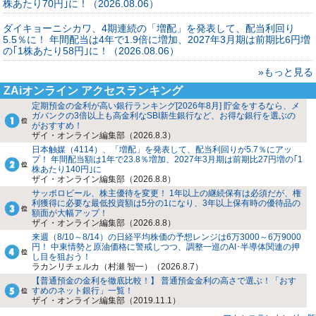
株あたり70円｣に！（2026.08.06）
ダイキョーニシカワ、4期連続の「増配」を発表して、配当利回り
5.5％に！ 年間配当は4年で1.9倍に増加、2027年3月期は前期比6円増
の｢1株あたり58円｣に！（2026.08.06）
»もっと見る
ZAiオンライン アクセスランキング
定期預金の金利が高い銀行ランキング[2026年8月] 貯金をするなら、メ
ガバンクの3倍以上も高金利なSBI新生銀行など、お得な銀行を選ぶの
がおすすめ！
ザイ・オンライン編集部（2026.8.3）
日本触媒（4114）、「増配」を発表して、配当利回りが5.7％にアッ
プ！ 年間配当額は1年で23.8％増加、2027年3月期は前期比27円増の｢1
株あたり140円｣に
ザイ・オンライン編集部（2026.8.8）
サッポロビール、株主優待を変更！ 1年以上の継続保有は必須だが、権
利獲得に必要な最低投資額は5分の1になり、3年以上保有時の優待品の
額面が大幅アップ！
ザイ・オンライン編集部（2026.8.8）
来週（8/10～8/14）の日経平均株価の予想レンジは6万3000～6万9000
円！ 中東情勢と原油価格に警戒しつつ、調整一巡のAI･半導体関連の押
し目を狙おう！
ラカンリチェルカ（村瀬 智一）（2026.8.7）
【普通預金の金利を徹底比較！】 普通預金金利の高さで選ぶ！「おす
すめのネット銀行」一覧！
ザイ・オンライン編集部（2019.11.1）