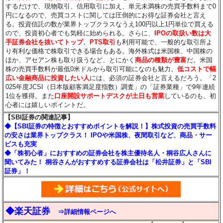
するだけで、現物取引、信用取引に加え、単元未満株の売買手数料まで0
円になるので、売買コストに関しては圧倒的にお得な証券会社と言え
る。投資信託の数が業界トップクラスなうえ100円以上1円単位で買える
ので、投資初心者でも気軽に始められる。さらに、
IPOの取扱い数は大
手証券会社を抜いてトップ
。
PTS取引
も利用可能で、一般的な取引所よ
り有利な価格で株取引できる場合もある。海外株式は米国株、中国株の
ほか、アセアン株も取り扱うなど、とにかく
商品の種類が豊富
だ。米国
株の売買手数料が最低0米ドルから取引可能になのも魅力。
低コストで幅
広い金融商品に投資したい人
には、必須の証券会社と言えるだろう。「2
025年度JCSI（日本版顧客満足度指数）調査」の「証券業種」で9年連続
1位を獲得。また
口座開設サポートデスクが土日も営業
しているのも、初
心者には嬉しいポイントだ。
【SBI証券の関連記事】
◆【SBI証券の特徴とおすすめポイントを解説！】株式投資の売買手数料
の安さは業界トップクラス！ IPOや米国株、夜間取引など、商品・サー
ビスも充実
◆「株初心者」におすすめの証券会社を株主優待名人・桐谷広人さんに
聞いてみた！ 桐谷さんがおすすめする証券会社は「松井証券」と「SBI
証券」！
◆楽天証券
⇒詳細情報ページへ