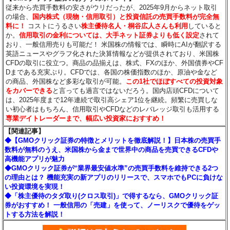
従来から売買手数料の安さがウリだったが、2025年9月からネット取引
の場合、
国内株式（現物・信用取引）と投資信託の売買手数料が完全無
料に！
コストにうるさい
株主優待名人・桐谷広人さんも利用
していると
か。
信用取引の金利については、大手ネット証券よりも低く設定
されて
おり、一般信用売りも可能だ！ 米国株の情報では、瞬時にAIが翻訳する
英語ニュースやグラフ化された決算情報などが提供されており、米国株
CFDの取引に役立つ。商品の品揃えは、株式、FXのほか、外国債券やCF
Dまである充実ぶり。CFDでは、各国の株価指数のほか、原油や金など
の商品、外国株など多彩な取引が可能。
この1社でほぼすべての投資対象
をカバーできる
と言っても過言ではないだろう。国内店頭CFDについて
は、2025年度まで12年連続で取引高シェア1位を継続。頻繁に売買しな
い初心者はもちろん、信用取引やCFDなどのレバレッジ取引も活用する
専業デイトレーダーまで、幅広い投資家におすすめ！
【関連記事】
◆【GMOクリック証券の特徴とメリットを徹底解説！】日本株の売買手
数料が無料のうえ、米国株から金まで世界中の商品を売買できるCFDや
高機能アプリが魅力
◆GMOクリック証券が“業界最安値水準”の売買手数料を維持できる2つ
の理由とは？ 機能充実の新アプリのリリースで、スマホでもPCに負けな
い投資環境を実現！
◆「株主優待のタダ取り(クロス取引)」で得するなら、GMOクリック証
券がおすすめ！ 一般信用の「売建」を使って、ノーリスクで優待をゲッ
トする方法を解説！