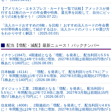
【アメリカン・エキスプレス・カードを一覧で比較】アメックスが発
行する12枚のカードの年会費や特典、還元率を比較して、自分にピッ
タリの1枚を探そう！（2026.07.22）
「法人カードおすすめの9枚」を比較！ おすすめ法人カードの年会費
や付帯特典を比較して紹介するほか、法人カードのメリットや選び方
をわかりやすく解説！（2025.03.03）
配当【増配・減配】最新ニュース！ バックナンバー
イチケン(1847)、4期連続となる「増配」を発表し、配当利回り5.5％
に！ 年間配当は4年で3.6倍に増加、2027年3月期は前期比65円増の｢1
株あたり180円｣に（2026.08.09）
日本触媒（4114）、「増配」を発表して、配当利回りが5.7％にアッ
プ！ 年間配当額は1年で23.8％増加、2027年3月期は前期比27円増の
｢1株あたり140円｣に（2026.08.08）
ダイジェット工業、2期連続となる「増配」を発表し、配当利回り
5.5％に！ 年間配当は2年で2.8倍に急増、2027年3月期は前期比15円
増の｢1株あたり70円｣に！（2026.08.07）
住友精化（4008）、2期連続の「増配」を発表して、配当利回り4.8％
に！ 年間配当は2年で1.7倍に増加、2027年3月期は前期比26円増の｢1