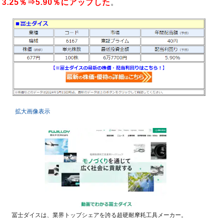
3.25％⇒5.90％
にアップした
。
拡大画像表示
冨士ダイスは、業界トップシェアを誇る超硬耐摩耗工具メーカー。