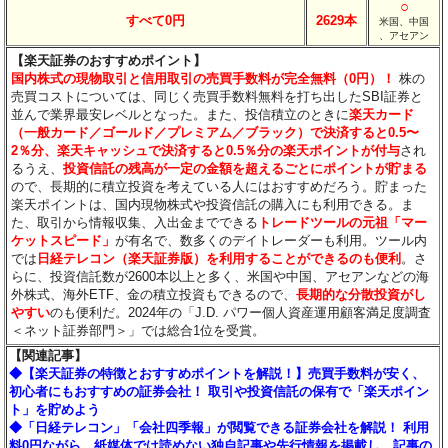
○
すべて0円
2629本
米国、中国
、アセアン
【楽天証券のおすすめポイント】
国内株式の現物取引と信用取引の売買手数料が完全無料（0円）！
株の
売買コストについては、同じく売買手数料無料を打ち出したSBI証券と
並んで業界最安レベルとなった。また、投信積立のときに
楽天カード
（一般カード／ゴールド／プレミアム／ブラック）で決済すると0.5〜
2％分
、楽天キャッシュで決済すると0.5％分
の楽天ポイントが付与
され
るうえ、
投資信託の残高が一定の金額を超えるごとにポイントが貯まる
ので、長期的に積立投資を考えている人にはおすすめだろう。貯まった
楽天ポイントは、国内現物株式や投資信託の購入にも利用できる。ま
た、取引から情報収集、入出金までできる
トレードツールの元祖「マー
ケットスピード」
が有名で、数多くのデイトレーダーも利用。ツール内
では
日経テレコン（楽天証券版）を利用することができるのも便利
。さ
らに、投資信託数が2600本以上と多く、米国や中国、アセアンなどの海
外株式、海外ETF、金の積立投資もできるので、
長期的な分散投資がし
やすい
のも便利だ。2024年の「J.D. パワー個人資産運用顧客満足度調査
＜ネット証券部門＞」では総合1位を受賞。
【関連記事】
◆【楽天証券の特徴とおすすめポイントを解説！】売買手数料が安く、
初心者にもおすすめの証券会社！ 取引や投資信託の保有で「楽天ポイン
ト」を貯めよう
◆「日経テレコン」「会社四季報」が閲覧できる証券会社を解説！ 利用
料0円ながら、紙媒体では読めない独自記事や先行情報を掲載し、記事の