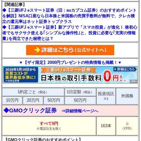
【関連記事】
◆【三菱UFJ eスマート証券（旧：auカブコム証券）のおすすめポイント
を解説】NISA口座なら日本株と米国株の売買手数料が無料で、クレカ積
立の還元率はネット証券トップクラス
◆【三菱UFJ eスマート証券】新アプリで「スマホ投資」が進化！ 株初心
者でもサクサク使える｢シンプルな操作性｣と、投資に必要な｢充実の情報
量｣を両立できた秘密とは？
▼【ザイ限定】2000円プレゼントの特典情報も掲載！▼
1約定ごと
1日定額
（税込）
（税込）
投資信託
外国株
※1
10万円
20万円
50万円
50万円
◆GMOクリック証券
⇒詳細情報ページへ
○
すべて0円
163本
（CFD）
※電話注文を除く
【GMOクリック証券のおすすめポイント】