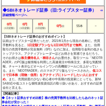
◆SBIネオトレード証券（旧:ライブスター証券）
⇒
詳細情報ページへ
0円
0円
0円
－
0円
55本
/
日
（1日定額）
（1日定額）
（1日定額）
【SBIネオトレード証券のおすすめポイント】
以前はライブスター証券だったが、2021年1月から現在の名称に。売買
手数料を見ると、
1日定額プランなら1日100万円まで無料
。また、信用
取引の売買手数料が完全無料（0円）なのに加え、信用取引金利の低さも
トップクラス。アクティブトレーダーほどお得さを実感できるだろう。
そのお得さは
株主優待名人・桐谷さん
のお墨付き。取引ツール「NEOTR
ADER」のPC版は板情報を利用した高速発注や特殊注文、多彩な気配情
報、チャート表示などオールインワンの高機能ツールに仕上がってい
る。また「NEOTRADER」のスマホアプリ版もリリースされた。
低コス
トで日本株（現物・信用）をアクティブにトレードしたい人におすす
め
。また、売買頻度の少ない初心者や中長期の投資家にとっても、新NI
SA対応や低コストな個性派投資信託の取り扱いがあり、おすすめの証券
会社と言える。
【関連記事】
◆【ネット証券おすすめ比較】株の売買手数料を比較したらあのネット証
券会社が安かった！