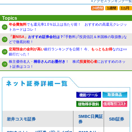
»アクセスランキング一覧
Topics
年会費無料
でも還元率1.0％以上は当たり前！ おすすめの高還元クレジッ
トカードはコレ！
「新NISA」
おすすめ証券会社は？
｢手数料｣｢投資信託＆米国株の取扱数｣な
どで徹底比較！
定期預金の金利が高い
銀行ランキングを公開！ 今、
もっともお得
なのは○○
銀行だった！
株主優待名人・
桐谷さんのお墨付き
！ 株式
投資初心者
におすすめのネッ
ト証券はココ！
SMBC日興証
岩井コスモ証券
SBI証券
券