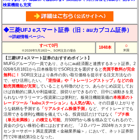
検索機能も充実
◆三菱UFJ eスマート証券（旧：auカブコム証券）
⇒詳細情報ページへ
○
すべて0円
1848本
米国
※2026年5月18日〜。SOR注文の場合
【三菱UFJ eスマート証券のおすすめポイント】
MUFGグループの一員であり、さらにau経済圏と連携するネット証券。2
026年5月18日から日本株取引でSOR注文を選択すると
売買手数料が完全
無料に！
SOR注文はより条件の良い取引価格を提示する注文方法なの
で、ぜひ活用したい。
「逆指値」や「トレーリングストップ」などの自
動売買機能が充実
していることも特徴のひとつ。あらかじめ設定してお
けば自動的に購入や利益確定、損切りができるので、日中に値動きを見
られないサラリーマン投資家には便利だ。板発注機能装備の
本格派のト
レードツール「kabuステーション」も人気が高い
。その日盛り上がりそ
うな銘柄を予測する
「リアルタイム株価予測」
など、デイトレードでも
活用できる便利な機能を備えている。投資信託だけではなく
「プチ株
（単元未満株）」の積立も可能
。月500円から株を積み立てられるので、
資金の少ない株初心者にはおすすめだ。「J.D.パワー 2024年カスタマー
センターサポート満足度調査＜金融業界編＞」において、ネット証券部
門で2年連続第1位となった。