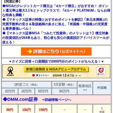
【関連記事】
◆NISAのクレジットカード積立は「dカード積立」がおすすめ！ ポイン
ト還元率は最大3.1％とトップクラスで、｢dカード PLATINUM」ならお得
な特典も満載！
◆【マネックス証券の特徴とおすすめポイントを解説】｢単元未満株｣の
売買手数料の安さ＆取扱銘柄の多さに加え、｢米国株・中国株｣の充実度
も業界最強レベル！
◆【マネックス証券NISA「つみたて投資枠」のメリットは？】積立対象
の投資信託が264本もあり、初心者も安心の資産設計アドバイスツールが
使える！
▼クイズに回答＋口座開設で2000円分のポイントがもらえる！▼
1約定ごと
1日定額
（税込）
（税込）
投資信託
外国株
※1
10万円
20万円
50万円
50万円
◆DMM.com証券
⇒詳細情報ページへ
○
－
－
88円
106円
198円
米国