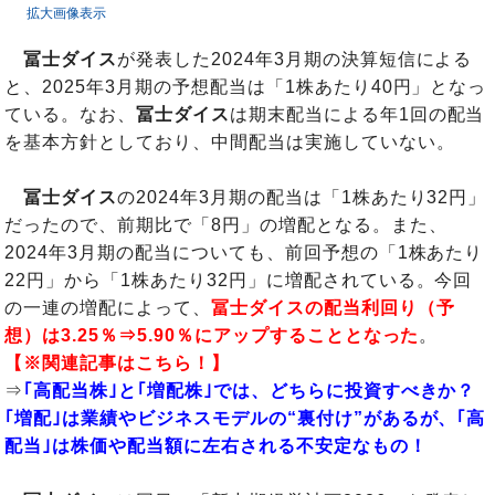
拡大画像表示
冨士ダイス
が発表した2024年3月期の決算短信による
と、2025年3月期の予想配当は「1株あたり40円」となっ
ている。なお、
冨士ダイス
は期末配当による年1回の配当
を基本方針としており、中間配当は実施していない。
冨士ダイス
の2024年3月期の配当は「1株あたり32円」
だったので、前期比で「8円」の増配となる。また、
2024年3月期の配当についても、前回予想の「1株あたり
22円」から「1株あたり32円」に増配されている。今回
の一連の増配によって、
冨士ダイスの配当利回り（予
想）は3.25％⇒5.90％にアップすることとなった
。
【※関連記事はこちら！】
⇒
｢高配当株｣と｢増配株｣では、どちらに投資すべきか？
｢増配｣は業績やビジネスモデルの“裏付け”があるが、｢高
配当｣は株価や配当額に左右される不安定なもの！