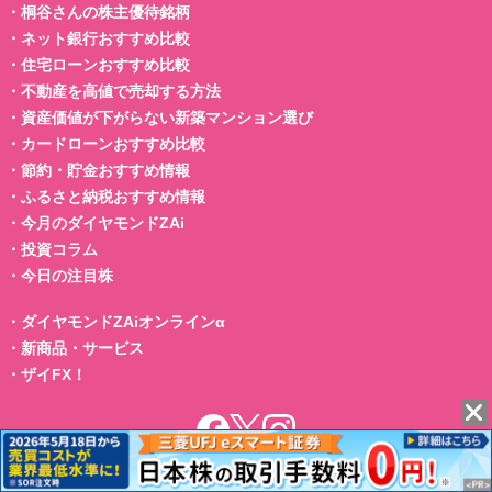
・
桐谷さんの株主優待銘柄
・
ネット銀行おすすめ比較
・
住宅ローンおすすめ比較
・
不動産を高値で売却する方法
・
資産価値が下がらない新築マンション選び
・
カードローンおすすめ比較
・
節約・貯金おすすめ情報
・
ふるさと納税おすすめ情報
・
今月のダイヤモンドZAi
・
投資コラム
・
今日の注目株
・
ダイヤモンドZAiオンラインα
・
新商品・サービス
・
ザイFX！
当ウェブサイトにおけるデータは、クォンツ・リサーチ、時事通信社、セントラ