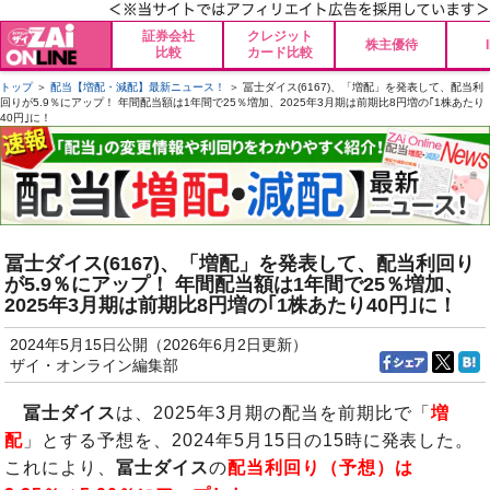
証券会社
クレジット
株主優待
比較
カード比較
トップ
＞
配当【増配・減配】最新ニュース！
＞ 冨士ダイス(6167)、「増配」を発表して、配当利
回りが5.9％にアップ！ 年間配当額は1年間で25％増加、2025年3月期は前期比8円増の｢1株あたり
40円｣に！
冨士ダイス(6167)、「増配」を発表して、配当利回り
が5.9％にアップ！ 年間配当額は1年間で25％増加、
2025年3月期は前期比8円増の｢1株あたり40円｣に！
2024年5月15日公開（2026年6月2日更新）
ザイ・オンライン編集部
冨士ダイス
は、2025年3月期の配当を前期比で「
増
配
」とする予想を、2024年5月15日の15時に発表した。
これにより、
冨士ダイス
の
配当利回り（予想）は