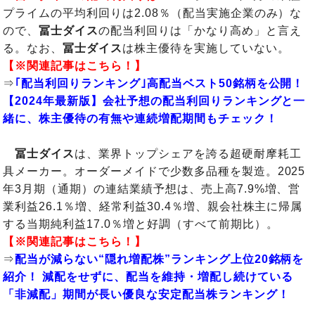
プライムの平均利回りは2.08％（配当実施企業のみ）な
ので、
冨士ダイス
の配当利回りは「かなり高め」と言え
る。なお、
冨士ダイス
は株主優待を実施していない。
【※関連記事はこちら！】
⇒
｢配当利回りランキング｣高配当ベスト50銘柄を公開！
【2024年最新版】会社予想の配当利回りランキングと一
緒に、株主優待の有無や連続増配期間もチェック！
冨士ダイス
は、業界トップシェアを誇る超硬耐摩耗工
具メーカー。オーダーメイドで少数多品種を製造。2025
年3月期（通期）の連結業績予想は、売上高7.9%増、営
業利益26.1％増、経常利益30.4％増、親会社株主に帰属
する当期純利益17.0％増と好調（すべて前期比）。
【※関連記事はこちら！】
⇒
配当が減らない“隠れ増配株”ランキング上位20銘柄を
紹介！ 減配をせずに、配当を維持・増配し続けている
「非減配」期間が長い優良な安定配当株ランキング！