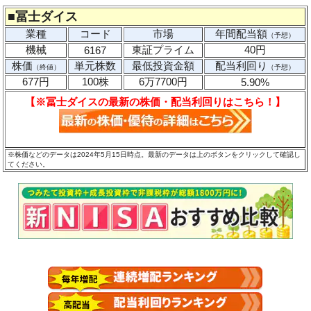
■
冨士ダイス
業種
コード
市場
年間配当額
（予想）
機械
東証プライム
40円
6167
株価
単元株数
最低投資金額
配当利回り
（終値）
（予想）
677円
100株
6万7700円
5.90%
【※冨士ダイスの最新の株価・配当利回りはこちら！】
※株価などのデータは2024年5月15日時点。最新のデータは上のボタンをクリックして確認し
てください。