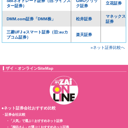
SBIネオトレード証券（旧:ライブス
GMOクリッ
立花証券
ター証券）
ク証券
マネックス
DMM.com証券「DMM株」
松井証券
証券
三菱UFJ eスマート証券（旧:auカ
楽天証券
ブコム証券）
»ネット証券比較へ
ザイ・オンラインSiteMap
●ネット証券会社おすすめ比較
・
証券会社比較
・
「人気」で選ぶ！おすすめネット証券
・
「桐谷さん」が選ぶ！おすすめネット証券