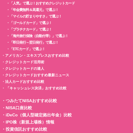
・
「人気」で選ぶ！おすすめクレジットカード
・
「年会費無料＆高還元」で選ぶ！
・
「マイルの貯まりやすさ」で選ぶ！
・
「ゴールドカード」で選ぶ！
・
「プラチナカード」で選ぶ！
・
「海外旅行保険（自動付帯）」で選ぶ！
・
「即日発行～翌日発行」で選ぶ！
・
「ETCカード」で選ぶ！
・
アメリカン・エキスプレスおすすめ比較
・
クレジットカード活用術
・
クレジットカードの達人
・
クレジットカードおすすめ最新ニュース
・
法人カードおすすめ比較
・
「キャッシュレス決済」おすすめ比較
・
つみたてNISAおすすめ比較
・
NISA口座比較
・
iDeCo（個人型確定拠出年金）比較
・
IPO株（新規上場株）情報
・
投資信託おすすめ比較