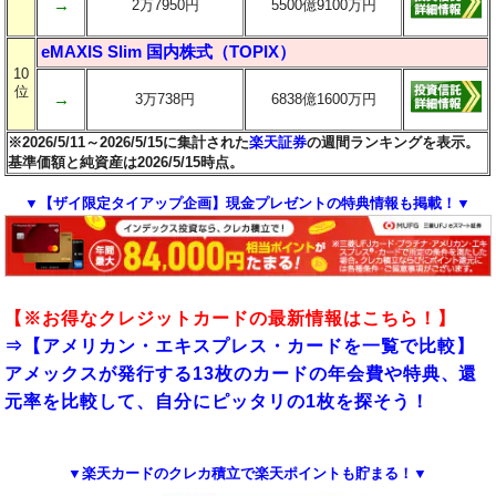
→
2万7950円
5500億9100万円
eMAXIS Slim 国内株式（TOPIX）
10
位
→
3万738円
6838億1600万円
※2026/5/11～2026/5/15に集計された
楽天証券
の週間ランキングを表示。
基準価額と純資産は2026/5/15時点。
▼【ザイ限定タイアップ企画】現金プレゼントの特典情報も掲載！▼
【※お得なクレジットカードの最新情報はこちら！】
⇒
【アメリカン・エキスプレス・カードを一覧で比較】
アメックスが発行する13枚のカードの年会費や特典、還
元率を比較して、自分にピッタリの1枚を探そう！
▼楽天カードのクレカ積立で楽天ポイントも貯まる！▼