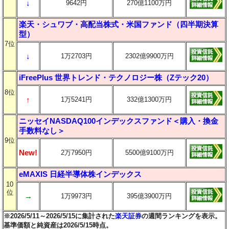
↓
9642円
270億1100万円
楽天・シュワブ・高配当株式・米国ファンド（四半期決算
型）
7位
↓
1万2703円
2302億9900万円
iFreePlus 世界トレンド・テクノロジー株（Zテック20）
8位
↑
1万5241円
332億1300万円
ニッセイNASDAQ100インデックスファンド＜購入・換金
手数料なし＞
9位
New!
2万7950円
5500億9100万円
eMAXIS 日経半導体株インデックス
10
位
→
1万9973円
395億3900万円
※2026/5/11～2026/5/15に集計された
楽天証券
の週間ランキングを表示。
基準価額と純資産は2026/5/15時点。