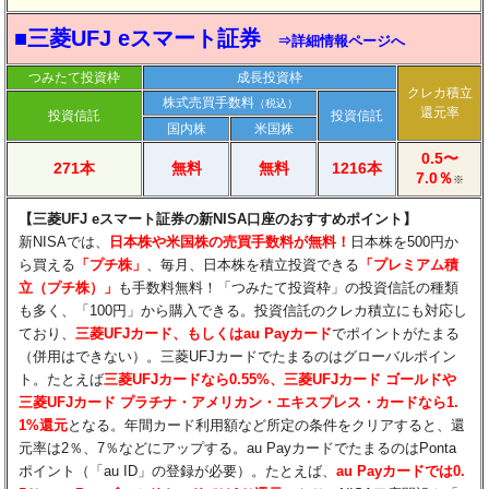
■三菱UFJ eスマート証券
⇒詳細情報ページへ
つみたて投資枠
成長投資枠
クレカ積立
株式売買手数料
（税込）
還元率
投資信託
投資信託
国内株
米国株
0.5〜
271本
無料
無料
1216本
7.0％
※
【三菱UFJ eスマート証券の新NISA口座のおすすめポイント】​
新NISAでは、
日本株や米国株の売買手数料が無料！
日本株を500円か
ら買える
「プチ株」
、毎月、日本株を積立投資できる
「プレミアム積
立（プチ株）」
も手数料無料！「つみたて投資枠」の投資信託の種類
も多く、「100円」から購入できる。投資信託のクレカ積立にも対応し
ており、
三菱UFJカード、もしくはau Payカード
でポイントがたまる
（併用はできない）。三菱UFJカードでたまるのはグローバルポイン
ト。たとえば
三菱UFJカードなら0.55%、三菱UFJカード ゴールドや
三菱UFJカード プラチナ・アメリカン・エキスプレス・カードなら1.
1%還元
となる。年間カード利用額など所定の条件をクリアすると、還
元率は2％、7％などにアップする。au PayカードでたまるのはPonta
ポイント（「au ID」の登録が必要）。たとえば、
au Payカードでは0.