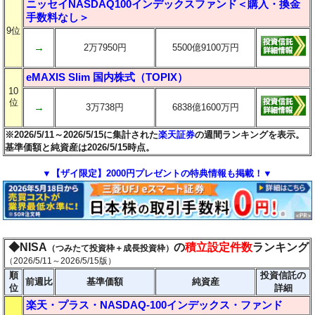
ニッセイNASDAQ100インデックスファンド＜購入・換金
手数料なし＞
9位
→
2万7950円
5500億9100万円
eMAXIS Slim 国内株式（TOPIX）
10
位
→
3万738円
6838億1600万円
※2026/5/11～2026/5/15に集計された
楽天証券
の週間ランキングを表示。
基準価額と純資産は2026/5/15時点。
▼【ザイ限定】2000円プレゼントの特典情報も掲載！▼
◆NISA
の
積立設定件数
ランキング
（つみたて投資枠＋成長投資枠）
（2026/5/11～2026/5/15版）
順
投資信託の
前週比
基準価額
純資産
位
詳細
楽天・プラス・NASDAQ-100インデックス・ファンド