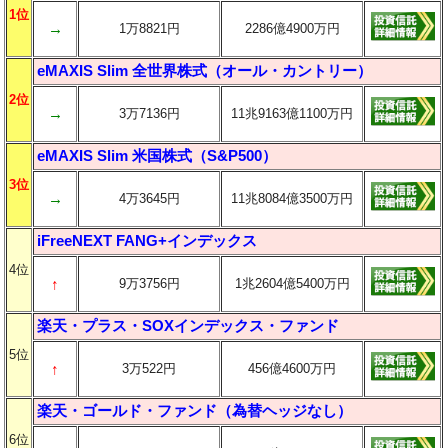
1位
→
1万8821円
2286億4900万円
eMAXIS Slim 全世界株式（オール・カントリー）
2位
→
3万7136円
11兆9163億1100万円
eMAXIS Slim 米国株式（S&P500）
3位
→
4万3645円
11兆8084億3500万円
iFreeNEXT FANG+インデックス
4位
↑
9万3756円
1兆2604億5400万円
楽天・プラス・SOXインデックス・ファンド
5位
↑
3万522円
456億4600万円
楽天・ゴールド・ファンド（為替ヘッジなし）
6位