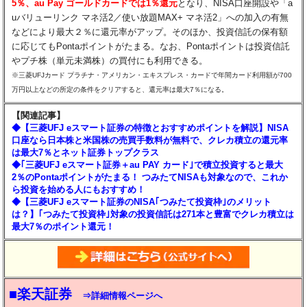
5％、au Pay ゴールドカードでは1％還元
となり、NISA口座開設や「a
uバリューリンク マネ活2／使い放題MAX+ マネ活2」への加入の有無
などにより最大２％に還元率がアップ。そのほか、投資信託の保有額
に応じてもPontaポイントがたまる。なお、Pontaポイントは投資信託
やプチ株（単元未満株）の買付にも利用できる。
※三菱UFJカード プラチナ・アメリカン・エキスプレス・カードで年間カード利用額が700
万円以上などの所定の条件をクリアすると、還元率は最大7％になる。
【関連記事】
◆【三菱UFJ eスマート証券の特徴とおすすめポイントを解説】NISA
口座なら日本株と米国株の売買手数料が無料で、クレカ積立の還元率
は最大7％とネット証券トップクラス
◆｢三菱UFJ eスマート証券＋au PAY カード｣で積立投資すると最大
2％のPontaポイントがたまる！ つみたてNISAも対象なので、これか
ら投資を始める人にもおすすめ！
◆【三菱UFJ eスマート証券のNISA｢つみたて投資枠｣のメリット
は？】｢つみたて投資枠｣対象の投資信託は271本と豊富でクレカ積立は
最大7％のポイント還元！
■楽天証券
⇒詳細情報ページへ