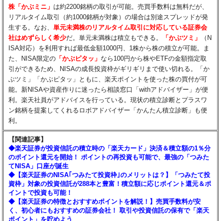
株「かぶミニ」
は約2200銘柄の取引が可能。売買手数料は無料だが、
リアルタイム取引（約1000銘柄が対象）の場合は別途スプレッドが発
生する。なお、
単元未満株のリアルタイム取引に対応している証券会
社はめずらしく希少
だ。単元未満株は積立もできる。
「かぶツミ」
（N
ISA対応）を利用すれば最低金額1000円、1株から株の積立が可能。ま
た、NISA限定の
「かぶピタッ」
なら100円から株やETFの金額指定取
引ができるため、NISAの成長投資枠がギリギリまで使い切れる。「か
ぶツミ」「かぶピタッ」ともに、楽天ポイントを使った株の買付が可
能。新NISAや資産作りに迷ったら相談窓口「withアドバイザー」が便
利。楽天社員がアドバイスを行っている。現状の積立診断とプラスワ
ン銘柄を提案してくれるロボアドバイザー「かんたん積立診断」も便
利。
【関連記事】
◆楽天証券が投資信託の積立時の「楽天カード」決済＆積立額の1％分
のポイント還元を開始！ ポイントの再投資も可能で、最強の「つみた
てNISA」口座が誕生
◆【楽天証券のNISA｢つみたて投資枠｣のメリットは？】「つみたて投
資枠」対象の投資信託が288本と豊富！積立額に応じポイント還元＆ポ
イントで投資も可能！
◆【楽天証券の特徴とおすすめポイントを解説！】売買手数料が安
く、初心者にもおすすめの証券会社！ 取引や投資信託の保有で「楽天
ポイント」を貯めよう