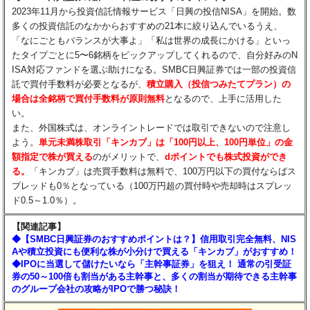
2023年11月から投資信託情報サービス「日興の投信NISA」を開始。数
多くの投資信託のなかからおすすめの21本に絞り込んでいるうえ、
「なにごともバランスが大事よ」「私は世界の成長にかける」といっ
たタイプごとに5〜6銘柄をピックアップしてくれるので、自分好みのN
ISA対応ファンドを選ぶ助けになる。SMBC日興証券では一部の投資信
託で買付手数料が必要となるが、
積立購入（投信つみたてプラン）の
場合は全銘柄で買付手数料が原則無料
となるので、上手に活用した
い。
また、外国株式は、オンライントレードでは取引できないので注意し
よう。
単元未満株取引「キンカブ」は「100円以上、100円単位」の金
額指定で株が買える
のがメリットで、
dポイントでも株式投資ができ
る。
「キンカブ」は売買手数料は無料で、100万円以下の買付ならばス
プレッドも0％となっている（100万円超の買付時や売却時はスプレッ
ド0.5～1.0％）。
【関連記事】
◆【SMBC日興証券のおすすめポイントは？】信用取引完全無料、NIS
Aや積立投資にも便利な株が小分けで買える「キンカブ」がおすすめ！
◆IPOに当選して儲けたいなら「主幹事証券」を狙え！ 通常の引受証
券の50～100倍も割当がある主幹事と、多くの割当が期待できる主幹事
のグループ会社の攻略がIPOで勝つ秘訣！