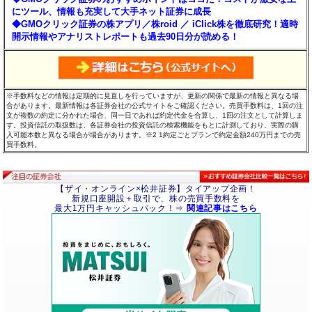
にツール、情報も充実して大手ネット証券に成長
◆GMOクリック証券の株アプリ／株roid ／ iClick株を徹底研究！適時
開示情報やアナリストレポートも過去90日分が読める！
※手数料などの情報は定期的に見直しを行っていますが、更新の関係で最新の情報と異なる場
合があります。最新情報は各証券会社の公式サイトをご確認ください。売買手数料は、1回の注
文が複数の約定に分かれた場合、同一日であれば約定代金を合算し、1回の注文として計算しま
す。投資信託の取扱数は、各証券会社の投資信託の検索機能をもとに計測しており、実際の購
入可能本数と異なる場合が場合があります。※2 1約定ごとプランで約定金額240万円までの売
買手数料。
【ザイ・オンライン×松井証券】タイアップ企画！
新規口座開設＋取引で、株の売買手数料を
最大1万円キャッシュバック！⇒
関連記事はこちら