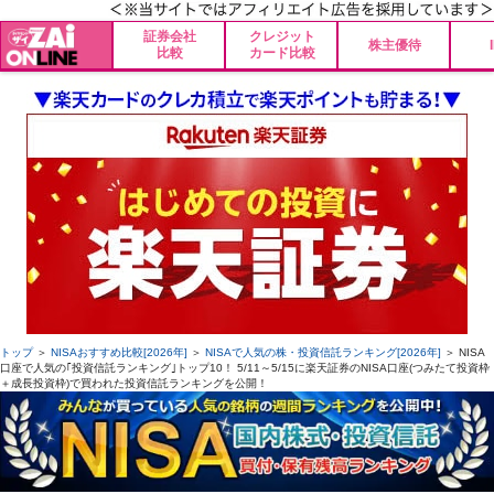
証券会社
クレジット
株主優待
比較
カード比較
トップ
＞
NISAおすすめ比較[2026年]
＞
NISAで人気の株・投資信託ランキング[2026年]
＞ NISA
口座で人気の｢投資信託ランキング｣トップ10！ 5/11～5/15に楽天証券のNISA口座(つみたて投資枠
＋成長投資枠)で買われた投資信託ランキングを公開！