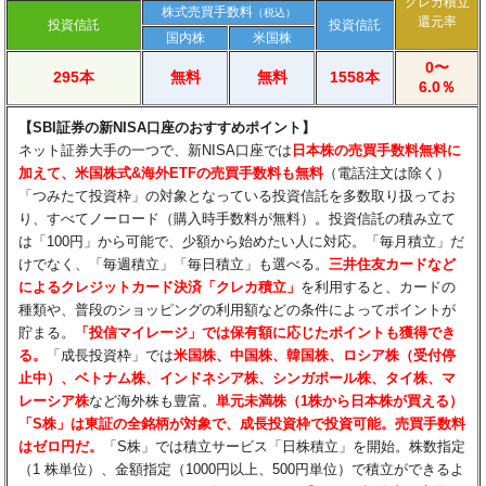
クレカ積立
株式売買手数料
（税込）
還元率
投資信託
投資信託
国内株
米国株
0〜
295本
無料
無料
1558本
6.0％
【SBI証券の新NISA口座のおすすめポイント】
ネット証券大手の一つで、新NISA口座では
日本株の売買手数料無料に
加えて、米国株式&海外ETFの売買手数料も無料
（電話注文は除く）
「つみたて投資枠」の対象となっている投資信託を多数取り扱ってお
り、すべてノーロード（購入時手数料が無料）。投資信託の積み立て
は「100円」から可能で、少額から始めたい人に対応。「毎月積立」だ
けでなく、「毎週積立」「毎日積立」も選べる。
三井住友カードなど
によるクレジットカード決済「クレカ積立」
を利用すると、カードの
種類や、普段のショッピングの利用額などの条件によってポイントが
貯まる。
「投信マイレージ」では保有額に応じたポイントも獲得でき
る。
「成長投資枠」では
米国株、中国株、韓国株、ロシア株（受付停
止中）、ベトナム株、インドネシア株、シンガポール株、タイ株、マ
レーシア株
など海外株も豊富。
単元未満株（1株から日本株が買える）
「S株」は東証の全銘柄が対象で、成長投資枠で投資可能。売買手数料
はゼロ円だ。
「S株」では積立サービス「日株積立」を開始。株数指定
（1 株単位）、金額指定（1000円以上、500円単位）で積立ができるよ