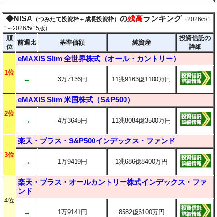
◆NISA
の
残高
ランキング
（つみたて投資枠＋成長投資枠）
（2026/5/1
1～2026/5/15版）
順
投資信託の
前週比
基準価額
純資産
位
詳細
eMAXIS Slim 全世界株式（オール・カントリー）
1位
→
3万7136円
11兆9163億1100万円
eMAXIS Slim 米国株式（S&P500）
2位
→
4万3645円
11兆8084億3500万円
楽天・プラス・S&P500インデックス・ファンド
3位
→
1万9419円
1兆686億8400万円
楽天・プラス・オールカントリー株式インデックス・ファ
ンド
4位
→
1万9141円
8582億6100万円