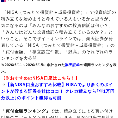
「NISA（つみたて投資枠＋成長投資枠）」で投資信託の
積み立てを始めようと考えている人もいるかと思うが、
気になるのは「みんなのおすすめの投資信託は何か？」
「みんなはどんな投資信託を積み立てているのか？」と
いうこと。そこでザイ・オンラインでは、楽天証券が発
表している「NISA（つみたて投資枠＋成長投資枠）」の
「買付金額」「積立設定件数」「残高」のそれぞれのラ
ンキングを大公開！
※2026/5/11～2026/5/15に集計された
楽天証券
の週間ランキングを表
示。
【※おすすめのNISA口座はこちら！】
⇒
【新NISA口座おすすめ比較】NISAでより多くのポイ
ントが貯まる証券会社はココ！ クレカ積立なら｢年1万円
分以上｣のポイント獲得も可能
「買付金額ランキング」
では、積み立てによる買い付け
以外のスポット的な買い付けも含め、NISA口座で集計期