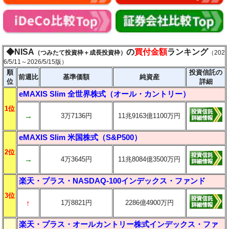
◆NISA
の
買付金額
ランキング
（つみたて投資枠＋成長投資枠）
（202
6/5/11～2026/5/15版）
順
投資信託の
前週比
基準価額
純資産
位
詳細
eMAXIS Slim 全世界株式（オール・カントリー）
1位
→
3万7136円
11兆9163億1100万円
eMAXIS Slim 米国株式（S&P500）
2位
→
4万3645円
11兆8084億3500万円
楽天・プラス・NASDAQ-100インデックス・ファンド
3位
↑
1万8821円
2286億4900万円
楽天・プラス・オールカントリー株式インデックス・ファ