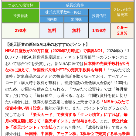
つみたて投資枠
成長投資枠
クレカ積立
株式売買手数料
（税込）
還元率
投資信託
投資信託
国内株
米国株
0.5〜
290本
無料
無料
1496本
2.0％
【楽天証券の新NISA口座のおすすめポイント】
NISA口座数が800万口座（2026年7月時点）で業界NO1。
2024年の「J.
D. パワーNISA 顧客満足度調査」＜ネット証券部門＞のランキングに
おいて総合1位を受賞した。新NISA口座では
日本株の売買手数料が0円
なのに加えて、米国株式&海外ETFの売買手数料も無料！
「つみたて投
資枠」対象商品のほとんどの投資信託を取り扱っており、すべてノー
ロード（購入時手数料が無料）。投資信託の最低購入金額が「100円」
のため、少額から積み立てられる。「つみたて投資枠」では「毎月積
立」だけでなく「毎日積立」も選べる。なお、年間投資枠を使い切り
たい場合には、既存の積立設定に金額を上乗せできる
「NISAつみたて
投資枠使い切り設定」
機能が便利だ。また、ポイントプログラムが充
実しており、
「楽天カード」で決済する「クレカ積立」にすれば、毎
月の積立額に応じて「楽天ポイント」が付与される。
また、
積立代金
を「楽天ポイント」で支払う
ことも可能だ。「成長投資枠」で買える
海外株は、
米国株、中国株、アセアン株。1株単位で売買する単元未満