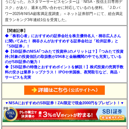
うになった。カスタマーサービスセンターは「NISA・投信土日専用デ
スク」があり、週末も問い合わせに対応しているのも便利。「J.D.パ
ワー2025年NISA顧客満足度調査」＜ネット証券部門＞にて、総合満足
度ランキング3年連続1位を受賞した。
【関連記事】
◆「株初心者」におすすめの証券会社を株主優待名人・桐谷広人さん
に聞いてみた！ 桐谷さんがおすすめする証券会社は「松井証券」と
「SBI証券」！
◆【SBI証券のNISA｢つみたて投資枠｣のメリットは？】｢つみたて投資
枠｣対象の投資信託の取扱数が294本と金融機関の中でも充実している
のがSBI証券の魅力！
◆【SBI証券の特徴とおすすめポイントを解説！】株式投資の売買手数
料の安さは業界トップクラス！ IPOや米国株、夜間取引など、商品・
サービスも充実
▼NISAにおすすめのSBI証券！ZAi限定で現金2000円をプレゼント！▼