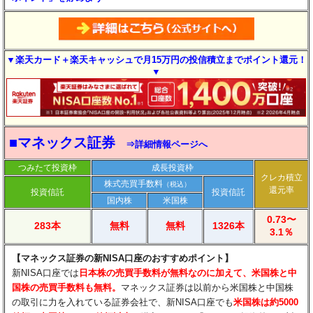
▼楽天カード＋楽天キャッシュで月15万円の投信積立までポイント還元！
▼
■マネックス証券
⇒詳細情報ページへ
つみたて投資枠
成長投資枠
クレカ積立
株式売買手数料
（税込）
還元率
投資信託
投資信託
国内株
米国株
0.73〜
283本
無料
無料
1326本
3.1％
【マネックス証券の新NISA口座のおすすめポイント】
新NISA口座では
日本株の売買手数料が無料なのに加えて、米国株と中
国株の売買手数料も無料。
マネックス証券は以前から米国株と中国株
の取引に力を入れている証券会社で、新NISA口座でも
米国株は約5000