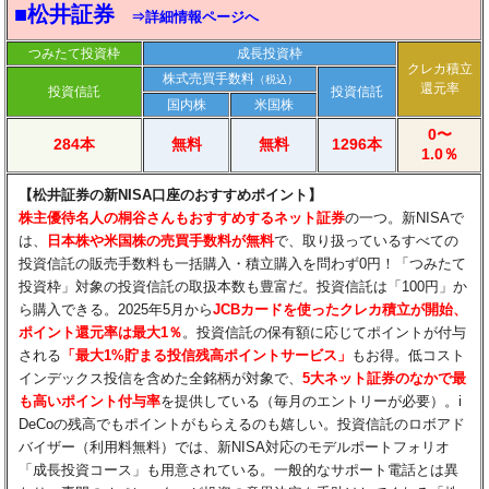
■松井証券
⇒詳細情報ページへ
つみたて投資枠
成長投資枠
クレカ積立
株式売買手数料
（税込）
還元率
投資信託
投資信託
国内株
米国株
0〜
284本
無料
無料
1296本
1.0％
【松井証券の新NISA口座のおすすめポイント】
​株主優待名人の桐谷さんもおすすめするネット証券
の一つ。新NISAで
は、
日本株や米国株の売買手数料が無料
で、取り扱っているすべての
投資信託の販売手数料も一括購入・積立購入を問わず0円！「つみたて
投資枠」対象の投資信託の取扱本数も豊富だ。投資信託は「100円」か
ら購入できる。2025年5月から
JCBカードを使ったクレカ積立が開始、
ポイント還元率は最大1％
。投資信託の保有額に応じてポイントが付与
される
「最大1%貯まる投信残高ポイントサービス」
もお得。低コスト
インデックス投信を含めた全銘柄が対象で、
5大ネット証券のなかで最
も高いポイント付与率
を提供している（毎月のエントリーが必要）。i
DeCoの残高でもポイントがもらえるのも嬉しい。投資信託のロボアド
バイザー（利用料無料）では、新NISA対応のモデルポートフォリオ
「成長投資コース」も用意されている。一般的なサポート電話とは異