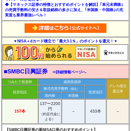
◆【マネックス証券の特徴とおすすめポイントを解説】｢単元未満株｣
の売買手数料の安さ＆取扱銘柄の多さに加え、｢米国株・中国株｣の充
実度も業界最強レベル！
▼NISA＋dカード積立で「最大3.1％」のポイントを還元！▼
■SMBC日興証券
⇒詳細情報ページへ
つみたて投資枠
成長投資枠
クレカ積立
株式売買手数料
（税込）
還元率
投資信託
投資信託
国内株
米国株
137〜2200
円
157本
433本
−
−
（約定代金に
よる）
【SMBC日興証券の新NISA口座のおすすめポイント】