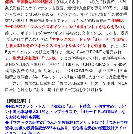
銘柄、中国株は2600銘柄以上
が購入できる。「つみたて投資枠」の対
象投資信託のラインナップも豊富。最低購入金額が原則100円で、少額
からつみたてNISAを始めることができる。すべての投資信託の販売手
数料が無料！ 投資信託を保有すると、ほとんどの投資信託で
年率0.0
3〜0.26％の「マネックスポイント」や「dポイント」がもらえる​
のも
嬉しい。ポイントはAmazonギフト券などに交換できる。しかも、投資
信託の積立購入のときに
「マネックスカード」や「dカード」で支払う
と最大3.1％分のマネックスポイントやdポイントが貯まる
。また、JC
Bカードでもクレカ積立が可能で、最大1.0%がJ-POINTで還元され
る。
単元未満株取引「ワン株」
では買付手数料が無料。売却手数料も
新NISA口座なら無料だ。2024年3月末から「ON COMPASS」がNISA
成長投資枠での利用に対応した。「ON COMPASS」は2023年4月の金
融庁公表調査、3年・5年リターンで1位を獲得したおまかせ資産運用サ
ービスだ。投信の出口戦略に「投信定期売却サービス」が便利。NISA
口座にも対応しており、毎月自動で一定額を受け取れる。
【関連記事】】
◆NISAのクレジットカード積立は「dカード積立」がおすすめ！ ポイ
ント還元率は最大3.1％とトップクラスで、｢dカード PLATINUM」な
らお得な特典も満載！
◆【マネックス証券の｢つみたて投資枠｣のメリットは？】｢つみたて投
資枠｣対象の投資信託が283本もあり、初心者も安心の資産設計アドバ
イスツールが使える！