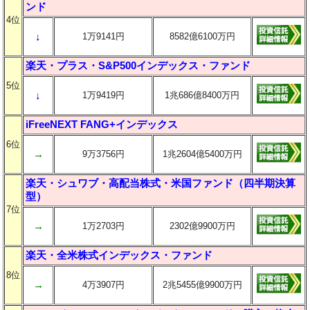
ンド
4位
↓
1万9141円
8582億6100万円
楽天・プラス・S&P500インデックス・ファンド
5位
↓
1万9419円
1兆686億8400万円
iFreeNEXT FANG+インデックス
6位
→
9万3756円
1兆2604億5400万円
楽天・シュワブ・高配当株式・米国ファンド（四半期決算
型）
7位
→
1万2703円
2302億9900万円
楽天・全米株式インデックス・ファンド
8位
→
4万3907円
2兆5455億9900万円