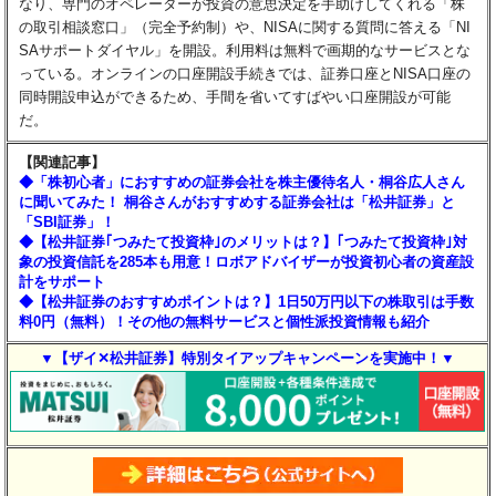
なり、専門のオペレーターが投資の意思決定を手助けしてくれる「株
の取引相談窓口」（完全予約制）や、NISAに関する質問に答える「NI
SAサポートダイヤル」を開設。利用料は無料で画期的なサービスとな
っている。オンラインの口座開設手続きでは、証券口座とNISA口座の
同時開設申込ができるため、手間を省いてすばやい口座開設が可能
だ。
【関連記事】
◆「株初心者」におすすめの証券会社を株主優待名人・桐谷広人さん
に聞いてみた！ 桐谷さんがおすすめする証券会社は「松井証券」と
「SBI証券」！
◆【松井証券｢つみたて投資枠｣のメリットは？】｢つみたて投資枠｣対
象の投資信託を285本も用意！ロボアドバイザーが投資初心者の資産設
計をサポート
◆【松井証券のおすすめポイントは？】1日50万円以下の株取引は手数
料0円（無料）！その他の無料サービスと個性派投資情報も紹介
▼【ザイ✕松井証券】特別タイアップキャンペーンを実施中！▼