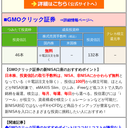
■GMOクリック証券
⇒詳細情報ページへ
つみたて投資枠
成長投資枠
クレカ積立
株式売買手数料
（税込）
還元率
投資信託
投資信託
国内株
米国株
無料
46本
132本
−
−
※電話注文を除
く
【GMOクリック証券の新NISA口座のおすすめポイント】
日本株、投資信託の取引手数料は、NISA、非NISAにかかわらず無料
と
なっている（※電話注文を除く）。投信は
100円
から積立可能、ほとん
どがNISA対象で、eMAXIS Slim、ひふみ、iFreeなど低コストで人気の
銘柄を厳選。積立は、
毎月、毎週、毎日
から選べる。投信選びには「i
ツール」が役立つ。資産構成や積立シミュレーションなどが可能だ。
新NISA対応ではないがFXやCFDなど商品ラインアップが豊富なので、
新NISAを入口にさまざまな投資に挑戦したい人におすすめ！
【関連記事】
◆GMOクリック証券のおすすめポイントはココだ！コストが激安な上